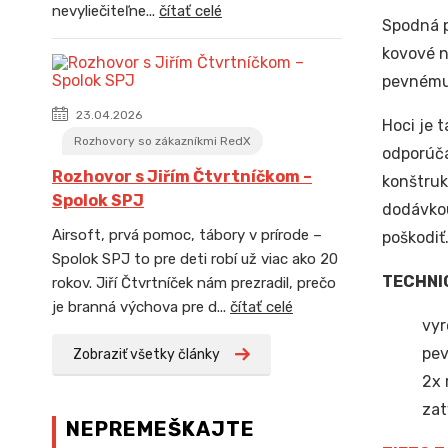
nevyliečiteľne...
čítať celé
Spodná p
kovové n
pevnému 
23.04.2026
Hoci je 
Rozhovory so zákazníkmi RedX
odporúča
Rozhovor s Jiřím Čtvrtníčkom –
konštruk
Spolok SPJ
dodávkou
Airsoft, prvá pomoc, tábory v prírode –
poškodiť
Spolok SPJ to pre deti robí už viac ako 20
TECHNI
rokov. Jiří Čtvrtníček nám prezradil, prečo
je branná výchova pre d...
čítať celé
vyr
pev
Zobraziť všetky články
2x 
zat
NEPREMEŠKAJTE