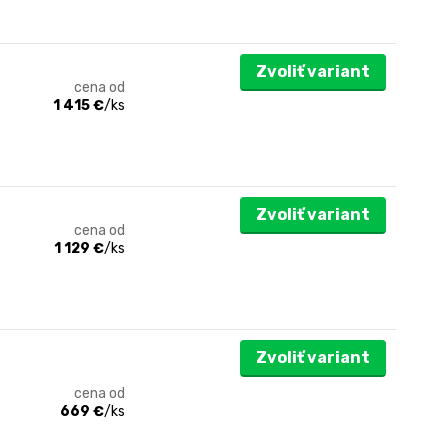
Zvoliť variant
cena od
1 415 €
/
ks
Zvoliť variant
cena od
1 129 €
/
ks
Zvoliť variant
cena od
669 €
/
ks