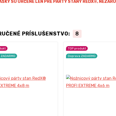
AŠKY SÚ URČENÉ LEN PRE PARTY STANY REDX®, NEZARU
RUČENÉ PRÍSLUŠENSTVO:
8
dukt
TOP produkt
a ZADARMO
Doprava ZADARMO