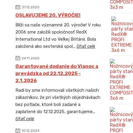
31.12.2025
OSLAVUJEME 20. VÝROČIE!
Blíži sa naše významné 20. výročie! V roku
2006 sme založili spoločnosť RedX
International Ltd vo Veľkej Británii. Bola
založená ako sesterská spol...
čítať celé
24.11.2025
Garantované dodanie do Vianoc a
prevádzka od 22.12.2025 -
2.1.2026
Radi by sme informovali všetkých našich
zákazníkov, že pri všetkých objednávkach
bez potlače, ktoré boli zadané a
zaplatené do 12.12.2025, garantujeme...
čítať celé
10.12.2024