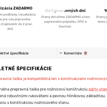
lizácia ZADARMO
Do 2 pracovných dní
1
m podklady, vizualizáciu
Stany doručíme ZADARMO a bez
Stany 
e pre vás pripravíme
expresného príplatku. DPD a
dnes u
 (najneskôr do 2 prac.
Dachser.
dní).
etné špecifikácie
Komentáre
0
ETNÉ ŠPECIFIKÁCIE
pravná taška je kompatibilná len s konštrukciami nožnicový
nálna prepravná taška pre nožnicovú konštrukciu
párty sta
ená robustnými rukoväťami a pevnou hliníkovou základňou.
ciu s konštrukciou nožnicového stanu.