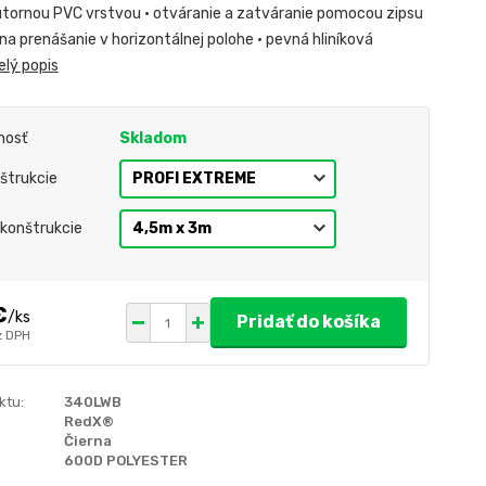
tornou PVC vrstvou • otváranie a zatváranie pomocou zipsu
 na prenášanie v horizontálnej polohe • pevná hliníková
elý popis
nosť
Skladom
štrukcie
 konštrukcie
€
/
ks
Pridať do košíka
z DPH
ktu:
340LWB
RedX®
Čierna
600D POLYESTER