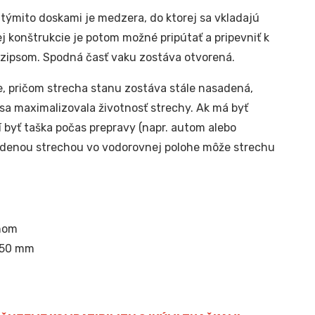
týmito doskami je medzera, do ktorej sa vkladajú
 konštrukcie je potom možné pripútať a pripevniť k
zipsom. Spodná časť vaku zostáva otvorená.
e, pričom strecha stanu zostáva stále nasadená,
sa maximalizovala životnosť strechy. Ak má byť
 byť taška počas prepravy (napr. autom alebo
asadenou strechou vo vodorovnej polohe môže strechu
hom
 150 mm