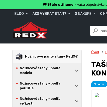
🚚 Stále stíhame
- vašu objednávku p
BLOG
AKO VYBRAŤ STAN?
O NÁKUPE
O N
Úvod
P
Nožnicové párty stany RedX®
TAŠ
Nožnicové stany - podľa
KON
modelu
Nožnicové stany - podľa
Novinka
použitia
Nožnicové stany - podľa
veľkosti