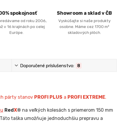
00% spokojnosť
Showroom a sklad v ČB
predávame od roku 2006,
Vyskúšajte si naše produkty
ž v 16 krajinách po celej
osobne. Máme cez 1700 m²
Európe.
skladových plôch.
Doporučené príslušenstvo:
8
ch párty stanov
PROFI PLUS
a
PROFI EXTREME
.
nu
Red
X
®
na veľkých kolesách s priemerom 150 mm
 Táto taška umožňuje jednoduchšiu prepravu a