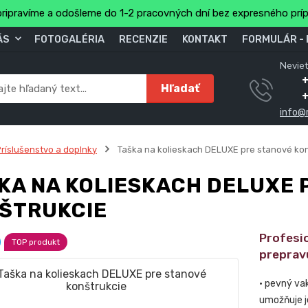
ripravíme a odošleme do 1-2 pracovných dní bez expresného prí
ÁS
FOTOGALÉRIA
RECENZIE
KONTAKT
FORMULÁR -
Neviet
Hľadať
info@
ríslušenstvo a doplnky
Taška na kolieskach DELUXE pre stanové kon
KA NA KOLIESKACH DELUXE 
ŠTRUKCIE
Profesi
TOP produkt
preprav
• pevný va
umožňuje j