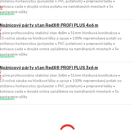
zníženou horľavosťou (polyester s PVC poťahom) • prepravné tašky •
kotviaca sada • dvojitá vrstva poťahu na namáhaných miestach • 5x
nastavenie výšky
Skladom
Nožnicový párty stan RedX® PROFI PLUS 4x6 m
• plne profesionálny stabilný stan 4x6m • 51mm hliníková konštrukcia •
10-ročná záruka na hliníkové kĺby a spoje • 100% nepremokavý poťah so
zníženou horľavosťou (polyester s PVC poťahom) • prepravné tašky •
kotviaca sada • dvojitá vrstva opláštenia na namáhaných miestach • 5x
nastavenie výšky
Skladom
Nožnicový párty stan RedX® PROFI PLUS 3x6 m
• plne profesionálny stabilný stan 3x6m • 51mm hliníková konštrukcia •
10-ročná záruka na hliníkové kĺby a spoje • 100% nepremokavý poťah so
zníženou horľavosťou (polyester s PVC poťahom) • prepravné tašky •
kotviaca sada • dvojitá vrstva opláštenia na namáhaných miestach • 5x
nastavenie výšky
Skladom