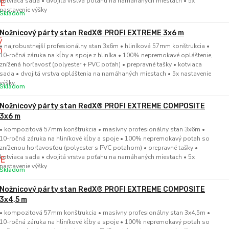
kotviaca sada • dvojitá vrstva poťahu na namáhaných miestach • 5x
nastavenie výšky
Skladom
Nožnicový párty stan RedX® PROFI EXTREME 3x6 m
• najrobustnejší profesionálny stan 3x6m • hliníková 57mm konštrukcia •
10-ročná záruka na kĺby a spoje z hliníka • 100% nepremokavé opláštenie,
znížená horľavosť (polyester + PVC poťah) • prepravné tašky • kotviaca
sada • dvojitá vrstva opláštenia na namáhaných miestach • 5x nastavenie
výšky
Skladom
Nožnicový párty stan RedX® PROFI EXTREME COMPOSITE
3x6 m
• kompozitová 57mm konštrukcia • masívny profesionálny stan 3x6m •
10-ročná záruka na hliníkové kĺby a spoje • 100% nepremokavý poťah so
zníženou horľavosťou (polyester s PVC poťahom) • prepravné tašky •
kotviaca sada • dvojitá vrstva poťahu na namáhaných miestach • 5x
nastavenie výšky
Skladom
Nožnicový párty stan RedX® PROFI EXTREME COMPOSITE
3x4,5 m
• kompozitová 57mm konštrukcia • masívny profesionálny stan 3x4,5m •
10-ročná záruka na hliníkové kĺby a spoje • 100% nepremokavý poťah so