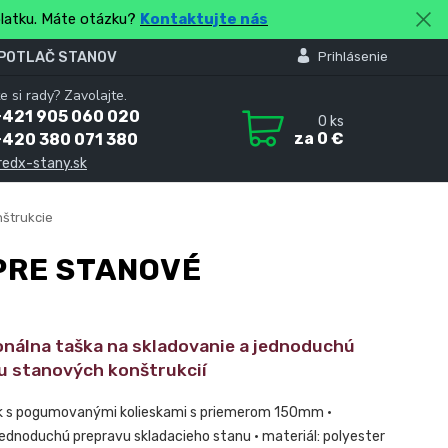
platku. Máte otázku?
Kontaktujte nás
 POTLAČ STANOV
Prihlásenie
e si rady? Zavolajte.
+421 905 060 020
0
ks
za
0 €
+420 380 071 380
redx-stany.sk
štrukcie
PRE STANOVÉ
onálna taška na skladovanie a jednoduchú
u stanových konštrukcií
k s pogumovanými kolieskami s priemerom 150mm •
ednoduchú prepravu skladacieho stanu • materiál: polyester