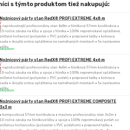
íci s týmto produktom tiež nakupujú:
Nožnicový párty stan RedX® PROFI EXTREME 4x8 m
• najrobustnejší profesionálny stan 4x8m • hliníková 57mm konštrukcia •
10-ročná záruka na kĺby a spoje z hliníka • 100% nepremokavé opláštenie,
znížená horľavosť (polyester + PVC poťah) • prepravné tašky • kotviaca
sada • dvojitá vrstva opláštenia na namáhaných miestach • 5x nastavenie
výšky
Skladom
Nožnicový párty stan RedX® PROFI EXTREME 4x6 m
• najrobustnejší profesionálny stan 4x6m • hliníková 57mm konštrukcia •
10-ročná záruka na kĺby a spoje z hliníka • 100% nepremokavé opláštenie,
znížená horľavosť (polyester + PVC poťah) • prepravné tašky • kotviaca
sada • dvojitá vrstva opláštenia na namáhaných miestach • 5x nastavenie
výšky
Skladom
Nožnicový párty stan RedX® PROFI EXTREME COMPOSITE
3x3 m
• kompozitová 57mm konštrukcia • masívny profesionálny stan 3x3m •
10-ročná záruka na hliníkové kĺby a spoje • 100% nepremokavý poťah so
zníženou horľavosťou (polyester s PVC poťahom) • prepravné tašky •