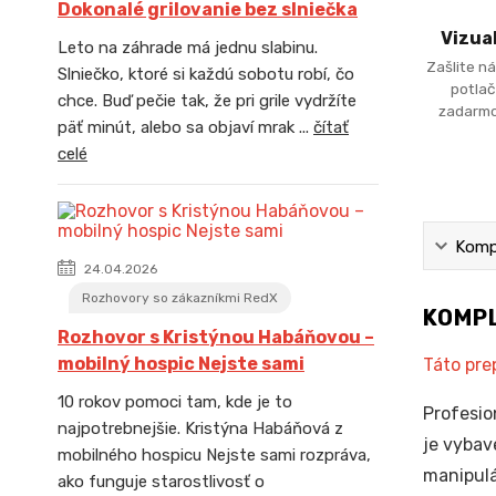
Dokonalé grilovanie bez slniečka
Vizua
Leto na záhrade má jednu slabinu.
Zašlite ná
Slniečko, ktoré si každú sobotu robí, čo
potlač
chce. Buď pečie tak, že pri grile vydržíte
zadarmo
päť minút, alebo sa objaví mrak ...
čítať
celé
Kompl
24.04.2026
Rozhovory so zákazníkmi RedX
KOMPL
Rozhovor s Kristýnou Habáňovou –
mobilný hospic Nejste sami
Táto pre
10 rokov pomoci tam, kde je to
Profesio
najpotrebnejšie. Kristýna Habáňová z
je vybav
mobilného hospicu Nejste sami rozpráva,
manipulá
ako funguje starostlivosť o