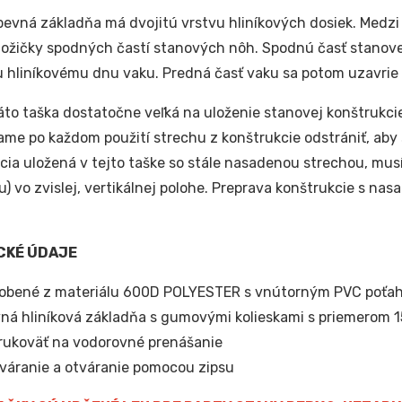
evná základňa má dvojitú vrstvu hliníkových dosiek. Medzi 
ožičky spodných častí stanových nôh. Spodnú časť stanovej
hliníkovému dnu vaku. Predná časť vaku sa potom uzavrie 
táto taška dostatočne veľká na uloženie stanovej konštrukci
me po každom použití strechu z konštrukcie odstrániť, aby 
cia uložená v tejto taške so stále nasadenou strechou, musí
) vo zvislej, vertikálnej polohe. Preprava konštrukcie s n
.
CKÉ ÚDAJE
obené z materiálu 600D POLYESTER s vnútorným PVC poťa
ná hliníková základňa s gumovými kolieskami s priemerom
rukoväť na vodorovné prenášanie
váranie a otváranie pomocou zipsu