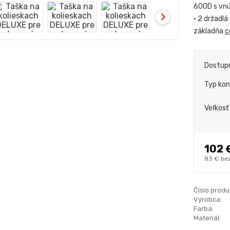
600D s vnú
• 2 držadlá
základňa
c
Dostup
Typ kon
Veľkosť
102 
83 €
be
Číslo produ
Výrobca:
Farba:
Materiál: