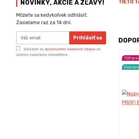
TIETO T
NOVINKY, AKCIE A ZĽAVY!
Môžete sa kedykoľvek odhlásiť.
Zasielame raz za 14 dní.
Prihlásiť sa
DOPO
Súhlasím so
spracovaním osobných údajov
za
účelom zasielania newslettera.
TOP pro
Doprav