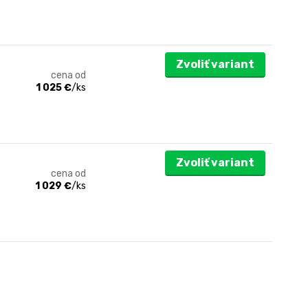
Zvoliť variant
cena od
1 025 €
/
ks
Zvoliť variant
cena od
1 029 €
/
ks