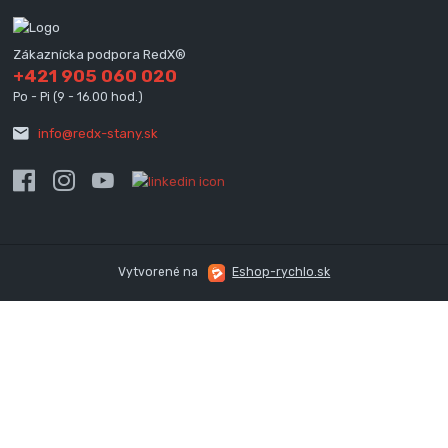
Zákaznícka podpora RedX®
+421 905 060 020
Po - Pi (9 - 16.00 hod.)
info@redx-stany.sk
Vytvorené na
Eshop-rychlo.sk