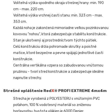
Voliteľná výška spodného okraja strešnej hrany: min. 190
cm - max. 220 cm.
Voliteľná výška vrchnej časti stanu: min. 323 cm - max.
353 cm.
Každá noha je zakončená mimoriadne veľkou pozinkovanou
kovovou "nohou", ktorá zabezpečuje stabilitu konštrukcie.
Stan je ukotvený aj prostredníctvom týchto pätiek.
Celú konštrukciu držia pohromade skrutky a poistné
matice, ktoré bezpečne a pevne spájajú jednotlivé časti
konštrukcie.
Centrálna vertikálna vzpera so zabudovanou vnútornou
pružinou - tvorí stred konštrukcie a zabezpečuje ideálne
napnutie strechy.
Strešné opláštenie Red
X
® PROFI EXTREME
4mx4m
Strecha je vyrobená z POLYESTERU s vnútorným PVC
poťahom, 100 % vodotesný materiál so zníženou
horľavosťou, hustota vlákien je 600D Denier.