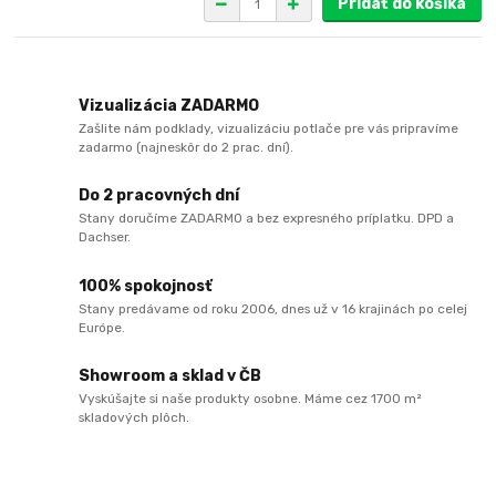
Pridať do košíka
Vizualizácia ZADARMO
Zašlite nám podklady, vizualizáciu potlače pre vás pripravíme
zadarmo (najneskôr do 2 prac. dní).
Do 2 pracovných dní
Stany doručíme ZADARMO a bez expresného príplatku. DPD a
Dachser.
100% spokojnosť
Stany predávame od roku 2006, dnes už v 16 krajinách po celej
Európe.
Showroom a sklad v ČB
Vyskúšajte si naše produkty osobne. Máme cez 1700 m²
skladových plôch.