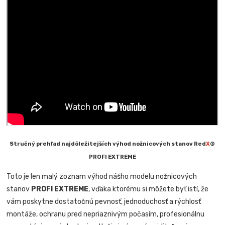
Stručný prehľad najdôležitejších výhod nožnicových stanov Red
X
®
PROFI EXTREME
Toto je len malý zoznam výhod nášho modelu nožnicových
stanov
PROFI EXTREME
, vďaka ktorému si môžete byť istí, že
vám poskytne dostatočnú pevnosť, jednoduchosť a rýchlosť
montáže, ochranu pred nepriaznivým počasím, profesionálnu