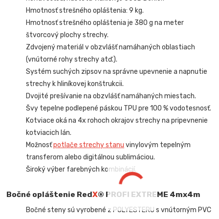
Hmotnosť strešného opláštenia: 9 kg.
Hmotnosť strešného opláštenia je 380 g na meter
štvorcový plochy strechy.
Zdvojený materiál v obzvlášť namáhaných oblastiach
(vnútorné rohy strechy atď.).
Systém suchých zipsov na správne upevnenie a napnutie
strechy k hliníkovej konštrukcii.
Dvojité prešívanie na obzvlášť namáhaných miestach.
Švy tepelne podlepené páskou TPU pre 100 % vodotesnosť.
Kotviace oká na 4x rohoch okrajov strechy na pripevnenie
kotviacich lán.
Možnosť
potlače strechy stanu
vinylovým tepelným
transferom alebo digitálnou sublimáciou.
Široký výber farebných kombinácií.
Bočné opláštenie Red
X
® PROFI EXTREME
4mx4m
Bočné steny sú vyrobené z POLYESTERU s vnútorným PVC