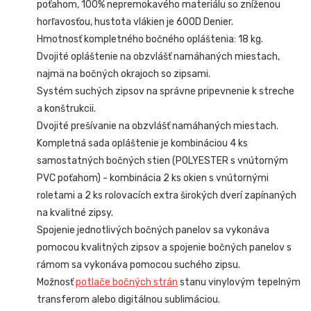
poťahom, 100% nepremokavého materiálu so zníženou
horľavosťou, hustota vlákien je 600D Denier.
Hmotnosť kompletného bočného opláštenia: 18 kg.
Dvojité opláštenie na obzvlášť namáhaných miestach,
najmä na bočných okrajoch so zipsami.
Systém suchých zipsov na správne pripevnenie k streche
a konštrukcii.
Dvojité prešívanie na obzvlášť namáhaných miestach.
Kompletná sada opláštenie je kombináciou 4 ks
samostatných bočných stien (POLYESTER s vnútorným
PVC poťahom) - kombinácia 2 ks okien s vnútornými
roletami a 2 ks rolovacích extra širokých dverí zapínaných
na kvalitné zipsy.
Spojenie jednotlivých bočných panelov sa vykonáva
pomocou kvalitných zipsov a spojenie bočných panelov s
rámom sa vykonáva pomocou suchého zipsu.
Možnosť
potlače bočných strán
stanu vinylovým tepelným
transferom alebo digitálnou sublimáciou.