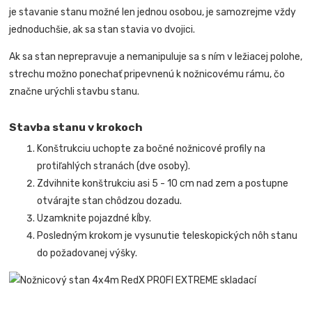
je stavanie stanu možné len jednou osobou, je samozrejme vždy
jednoduchšie, ak sa stan stavia vo dvojici.
Ak sa stan neprepravuje a nemanipuluje sa s ním v ležiacej polohe,
strechu možno ponechať pripevnenú k nožnicovému rámu, čo
značne urýchli stavbu stanu.
Stavba stanu v krokoch
Konštrukciu uchopte za bočné nožnicové profily na
protiľahlých stranách (dve osoby).
Zdvihnite konštrukciu asi 5 - 10 cm nad zem a postupne
otvárajte stan chôdzou dozadu.
Uzamknite pojazdné kĺby.
Posledným krokom je vysunutie teleskopických nôh stanu
do požadovanej výšky.