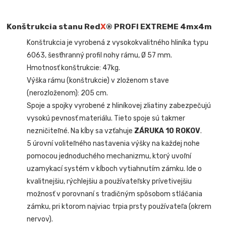
Konštrukcia stanu Red
X
® PROFI EXTREME
4mx4m
Konštrukcia je vyrobená z vysokokvalitného hliníka typu
6063, šesťhranný profil nohy rámu, Ø 57 mm.
Hmotnosť konštrukcie: 47kg.
Výška rámu (konštrukcie) v zloženom stave
(nerozloženom): 205 cm.
Spoje a spojky vyrobené z hliníkovej zliatiny zabezpečujú
vysokú pevnosť materiálu. Tieto spoje sú takmer
nezničiteľné. Na kĺby sa vzťahuje
ZÁRUKA 10 ROKOV
.
5 úrovní voliteľného nastavenia výšky na každej nohe
pomocou jednoduchého mechanizmu, ktorý uvoľní
uzamykací systém v kĺboch vytiahnutím zámku. Ide o
kvalitnejšiu, rýchlejšiu a používateľsky prívetivejšiu
možnosť v porovnaní s tradičným spôsobom stláčania
zámku, pri ktorom najviac trpia prsty používateľa (okrem
nervov).