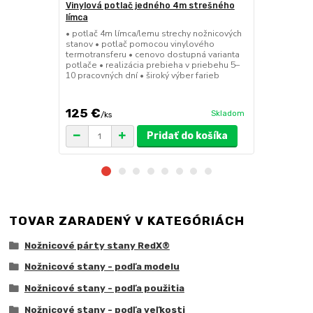
Vinylová potlač jedného 4m strešného
24kg ECO M
límca
nožnicové s
• potlač 4m límca/lemu strechy nožnicových
• sada 2x ks
stanov • potlač pomocou vinylového
stanov • hmo
termotransferu • cenovo dostupná varianta
30x30x6 cm •
potlače • realizácia prebieha v priebehu 5–
polymér • ma
10 pracovných dní • široký výber farieb
ruda (magnet
pre väčšie z
125 €
75 €
Skladom
/
ks
/
ks
Pridať do košíka
TOVAR ZARADENÝ V KATEGÓRIÁCH
Nožnicové párty stany RedX®
Nožnicové stany - podľa modelu
Nožnicové stany - podľa použitia
Nožnicové stany - podľa veľkosti