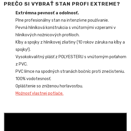
PREČO SI VYBRAŤ STAN PROFI EXTREME?
Extrémna pevnosť a odolnosť.
Plne profesionálny stan na intenzívne používanie.
Pevná hliníková konštrukcia s vnútornými vzperami v
hliníkových nožnicových profiloch.
Kĺby a spojky z hliníkovej zliatiny (10 rokov záruka na kĺby a
spojky!).
Vysokokvalitný plášť z POLYESTERU s vnútorným poťahom
z PVC.
PVC límce na spodných stranách bočníc proti znečisteniu.
100% vodotesnosť.
Opláštenie so zníženou horľavosťou.
Možnosť vlastnej potlače.