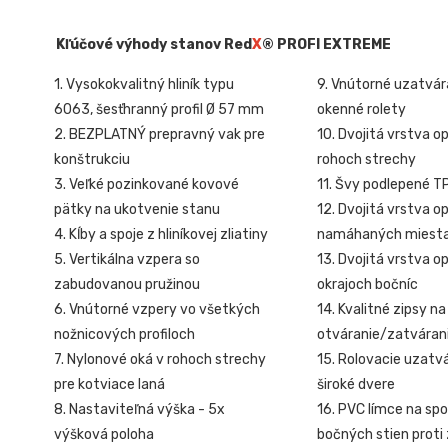
Kľúčové výhody stanov Red
X
® PROFI EXTREME
1. Vysokokvalitný hliník typu
9. Vnútorné uzatvár
6063, šesťhranný profil Ø 57 mm
okenné rolety
2. BEZPLATNÝ prepravný vak pre
10. Dvojitá vrstva o
konštrukciu
rohoch strechy
3. Veľké pozinkované kovové
11. Švy podlepené T
pätky na ukotvenie stanu
12. Dvojitá vrstva o
4. Kĺby a spoje z hliníkovej zliatiny
namáhaných miest
5. Vertikálna vzpera so
13. Dvojitá vrstva o
zabudovanou pružinou
okrajoch bočníc
6. Vnútorné vzpery vo všetkých
14. Kvalitné zipsy na
nožnicových profiloch
otváranie/zatvárani
7. Nylonové oká v rohoch strechy
15. Rolovacie uzatv
pre kotviace laná
široké dvere
8. Nastaviteľná výška - 5x
16. PVC límce na sp
výšková poloha
bočných stien proti