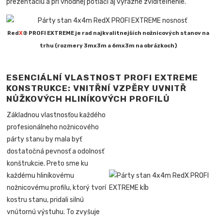
prezentáciu a pri vhodnej potlači aj výrazné zviditeľnenie.
Red
X
® PROFI EXTREME je rad najkvalitnejších nožnicových stanov na
trhu (rozmery 3mx3m a 6mx3m na obrázkoch)
ESENCIÁLNÍ VLASTNOST PROFI EXTREME
KONSTRUKCE: VNITŘNÍ VZPĚRY UVNITŘ
NŮŽKOVÝCH HLINÍKOVÝCH PROFILŮ
Základnou vlastnosťou každého
profesionálneho nožnicového
párty stanu by mala byť
dostatočná pevnosť a odolnosť
konštrukcie. Preto sme ku
každému hliníkovému
nožnicovému profilu, ktorý tvorí
kostru stanu, pridali silnú
vnútornú výstuhu. To zvyšuje