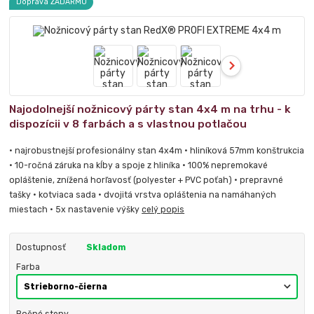
Doprava ZADARMO
Najodolnejší nožnicový párty stan 4x4 m na trhu - k
dispozícii v 8 farbách a s vlastnou potlačou
• najrobustnejší profesionálny stan 4x4m • hliníková 57mm konštrukcia
• 10-ročná záruka na kĺby a spoje z hliníka • 100% nepremokavé
opláštenie, znížená horľavosť (polyester + PVC poťah) • prepravné
tašky • kotviaca sada • dvojitá vrstva opláštenia na namáhaných
miestach • 5x nastavenie výšky
celý popis
Dostupnosť
Skladom
Farba
Bočné steny