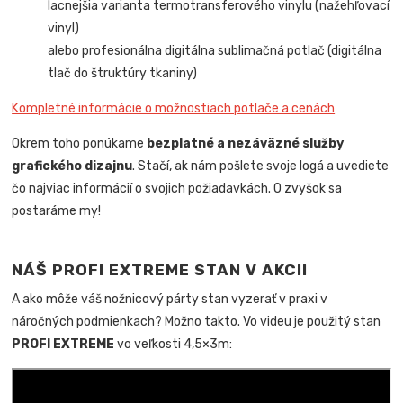
lacnejšia varianta termotransferového vinylu (nažehľovací
vinyl)
alebo profesionálna digitálna sublimačná potlač (digitálna
tlač do štruktúry tkaniny)
Kompletné informácie o možnostiach potlače a cenách
Okrem toho ponúkame
bezplatné a nezáväzné služby
grafického dizajnu
. Stačí, ak nám pošlete svoje logá a uvediete
čo najviac informácií o svojich požiadavkách. O zvyšok sa
postaráme my!
NÁŠ PROFI EXTREME STAN V AKCII
A ako môže váš nožnicový párty stan vyzerať v praxi v
náročných podmienkach? Možno takto. Vo videu je použitý stan
PROFI EXTREME
vo veľkosti 4,5×3m: