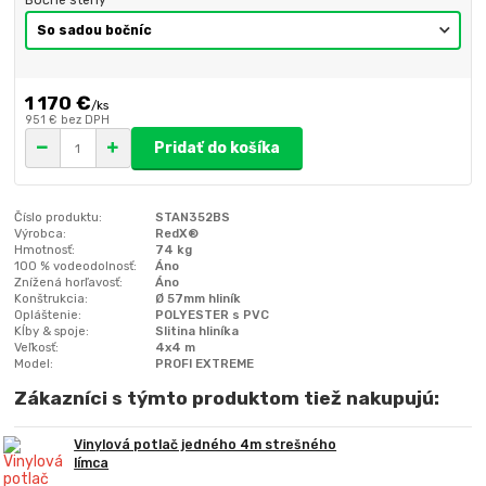
1 170 €
/
ks
951 €
bez DPH
Pridať do košíka
Číslo produktu:
STAN352BS
Výrobca:
RedX®
Hmotnosť:
74 kg
100 % vodeodolnosť:
Áno
Znížená horľavosť:
Áno
Konštrukcia:
Ø 57mm hliník
Opláštenie:
POLYESTER s PVC
Kĺby & spoje:
Slitina hliníka
Veľkosť:
4x4 m
Model:
PROFI EXTREME
Zákazníci s týmto produktom tiež nakupujú:
Vinylová potlač jedného 4m strešného
límca