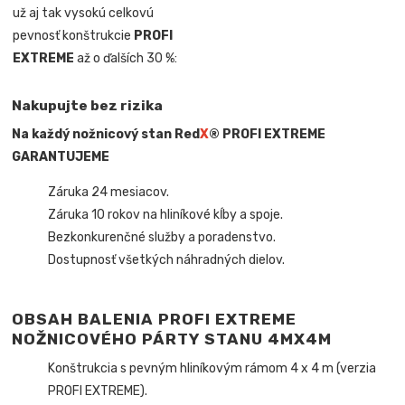
už aj tak vysokú celkovú
pevnosť konštrukcie
PROFI
EXTREME
až o ďalších 30 %:
Nakupujte bez rizika
Na každý nožnicový stan Red
X
® PROFI EXTREME
GARANTUJEME
Záruka 24 mesiacov.
Záruka 10 rokov na hliníkové kĺby a spoje.
Bezkonkurenčné služby a poradenstvo.
Dostupnosť všetkých náhradných dielov.
OBSAH BALENIA PROFI EXTREME
NOŽNICOVÉHO PÁRTY STANU 4MX4M
Konštrukcia s pevným hliníkovým rámom 4 x 4 m (verzia
PROFI EXTREME).