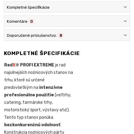
Kompletné špecifikácie
Komentáre
0
Doporučené príslušenstvo:
8
KOMPLETNÉ ŠPECIFIKÁCIE
Red
X
® PROFI EXTREME
je rad
najsilnejších nožnicových stanov na
trhu, ktoré sú určené
predovšetkým na
intenzívne
profesionálne použitie
(veľtrhy,
catering, farmárske trhy,
motoristický šport, výstavy atď.).
Tento typ stanov ponúka
bezkonkurenčnú odolnosť
.
Konštrukcia nožnicových párty