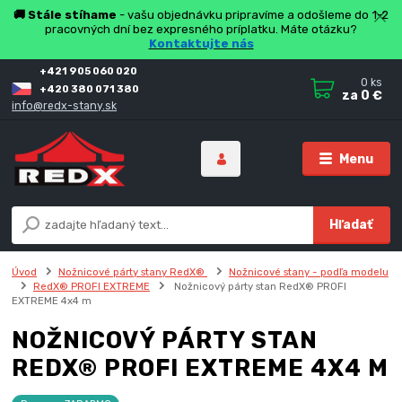
🚚 Stále stíhame
- vašu objednávku pripravíme a odošleme do 1-2
pracovných dní bez expresného príplatku. Máte otázku?
Kontaktujte nás
+421 905 060 020
0
ks
+420 380 071 380
za
0 €
info@redx-stany.sk
Menu
Hľadať
Úvod
Nožnicové párty stany RedX®
Nožnicové stany - podľa modelu
RedX® PROFI EXTREME
Nožnicový párty stan RedX® PROFI
EXTREME 4x4 m
NOŽNICOVÝ PÁRTY STAN
REDX® PROFI EXTREME 4X4 M