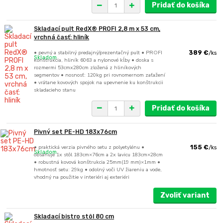
Pridať do košíka
Skladací pult RedX® PROFI 2,8 m x 53 cm,
vrchná časť: hliník
• pevný a stabilný predajný/prezentačný pult • PROFI
389 €
/
ks
Skladom
konštrukcia, hliník 6063 a nylonové kĺby • doska s
rozmermi 53cmx280cm zložená z hliníkových
segmentov • nosnosť: 120kg pri rovnomernom zaťažení
• vrátane kovových spojok na upevnenie ku konštrukcii
skladacieho stanu
Pridať do košíka
Pivný set PE-HD 183x76cm
• praktická verzia pivného setu z polyetylénu •
155 €
/
ks
Skladom
obsahuje 1x stôl 183cm×76cm a 2x lavicu 183cm×28cm
• robustná kovová konštrukcia 25mm(19 mm)×1mm •
hmotnosť setu: 29kg • odolný voči UV žiareniu a vode,
vhodný na použitie v interiéri aj exteriéri
Zvoliť variant
Skladací bistro stôl 80 cm