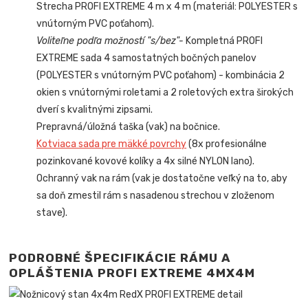
Strecha PROFI EXTREME 4 m x 4 m (materiál: POLYESTER s
vnútorným PVC poťahom).
Voliteľne podľa možností "s/bez"-
Kompletná PROFI
EXTREME sada 4 samostatných bočných panelov
(POLYESTER s vnútorným PVC poťahom) - kombinácia 2
okien s vnútornými roletami a 2 roletových extra širokých
dverí s kvalitnými zipsami.
Prepravná/úložná taška (vak) na bočnice.
Kotviaca sada pre mäkké povrchy
(8x profesionálne
pozinkované kovové kolíky a 4x silné NYLON lano).
Ochranný vak na rám (vak je dostatočne veľký na to, aby
sa doň zmestil rám s nasadenou strechou v zloženom
stave).
PODROBNÉ ŠPECIFIKÁCIE RÁMU A
OPLÁŠTENIA PROFI EXTREM
E 4MX4M