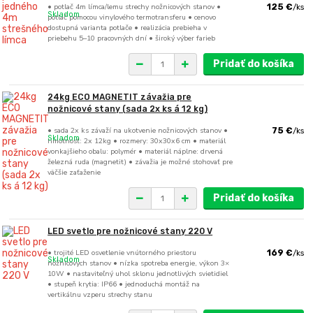
• potlač 4m límca/lemu strechy nožnicových stanov •
125 €
/
ks
Skladom
potlač pomocou vinylového termotransferu • cenovo
dostupná varianta potlače • realizácia prebieha v
priebehu 5–10 pracovných dní • široký výber farieb
Pridať do košíka
24kg ECO MAGNETIT závažia pre
nožnicové stany (sada 2x ks á 12 kg)
• sada 2x ks závaží na ukotvenie nožnicových stanov •
75 €
/
ks
Skladom
hmotnosť: 2x 12kg • rozmery: 30x30x6 cm • materiál
vonkajšieho obalu: polymér • materiál náplne: drvená
železná ruda (magnetit) • závažia je možné stohovať pre
väčšie zaťaženie
Pridať do košíka
LED svetlo pre nožnicové stany 220 V
• trojité LED osvetlenie vnútorného priestoru
169 €
/
ks
Skladom
nožnicových stanov • nízka spotreba energie, výkon 3×
10W • nastaviteľný uhol sklonu jednotlivých svietidiel
• stupeň krytia: IP66 • jednoduchá montáž na
vertikálnu vzperu strechy stanu