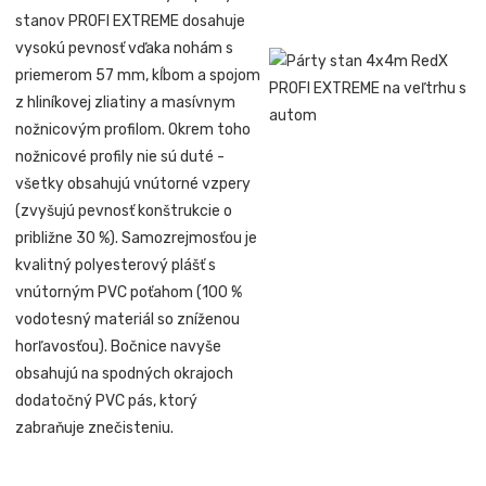
stanov PROFI EXTREME dosahuje
vysokú pevnosť vďaka nohám s
priemerom 57 mm, kĺbom a spojom
z hliníkovej zliatiny a masívnym
nožnicovým profilom. Okrem toho
nožnicové profily nie sú duté -
všetky obsahujú vnútorné vzpery
(zvyšujú pevnosť konštrukcie o
približne 30 %). Samozrejmosťou je
kvalitný polyesterový plášť s
vnútorným PVC poťahom (100 %
vodotesný materiál so zníženou
horľavosťou). Bočnice navyše
obsahujú na spodných okrajoch
dodatočný PVC pás, ktorý
zabraňuje znečisteniu.