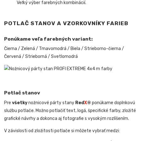
Veľký výber farebných kombinácií.
POTLAČ STANOV A VZORKOVNÍKY FARIEB
Ponúkame veľa farebných variant:
Čierna / Zelená / Tmavomodrá / Biela / Strieborno-čierna /
Červená / Strieborná / Svetlomodrá
Potlač stanov
Pre
všetky
nožnicové párty stany
Red
X
®
ponúkame doplnkovú
službu potlače. Možno potlačiť text, logá, špecifické farby, zložité
grafické návrhy a dokonca aj fotografie s vysokým rozlíšením.
V závislosti od zložitosti potlače si môžete vybrať medzi: