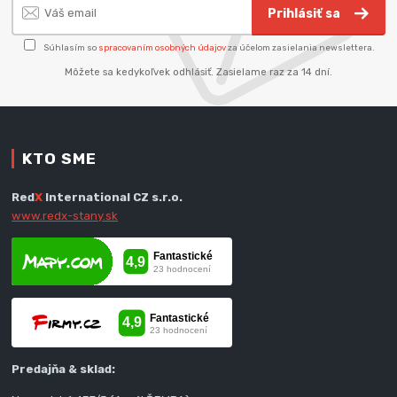
Prihlásiť sa
Súhlasím so
spracovaním osobných údajov
za účelom zasielania newslettera.
Môžete sa kedykoľvek odhlásiť. Zasielame raz za 14 dní.
KTO SME
Red
X
International CZ s.r.o.
www.redx-stany.sk
Predajňa & sklad: