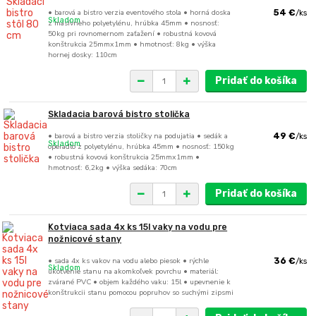
• barová a bistro verzia eventového stola • horná doska
54 €
/
ks
Skladom
z masívneho polyetylénu, hrúbka 45mm • nosnosť:
50kg pri rovnomernom zaťažení • robustná kovová
konštrukcia 25mmx1mm • hmotnosť: 8kg • výška
hornej dosky: 110cm
Pridať do košíka
Skladacia barová bistro stolička
• barová a bistro verzia stoličky na podujatia • sedák a
49 €
/
ks
Skladom
operadlo z polyetylénu, hrúbka 45mm • nosnosť: 150kg
• robustná kovová konštrukcia 25mmx1mm •
hmotnosť: 6,2kg • výška sedáka: 70cm
Pridať do košíka
Kotviaca sada 4x ks 15l vaky na vodu pre
nožnicové stany
• sada 4x ks vakov na vodu alebo piesok • rýchle
36 €
/
ks
Skladom
ukotvenie stanu na akomkoľvek povrchu • materiál:
zvárané PVC • objem každého vaku: 15l • upevnenie k
konštrukcii stanu pomocou popruhov so suchými zipsmi