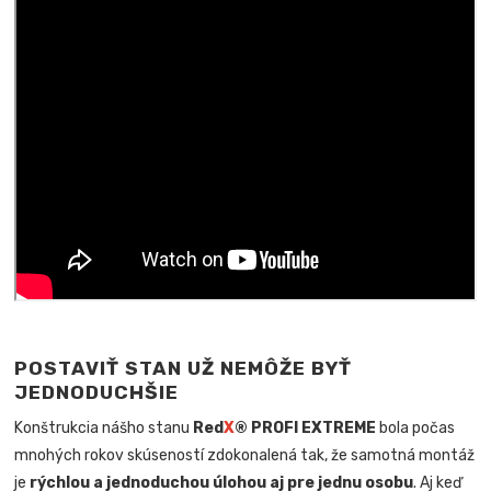
POSTAVIŤ STAN UŽ NEMÔŽE BYŤ
JEDNODUCHŠIE
Konštrukcia nášho stanu
Red
X
® PROFI EXTREME
bola počas
mnohých rokov skúseností zdokonalená tak, že samotná montáž
je
rýchlou a jednoduchou úlohou aj pre jednu osobu
. Aj keď