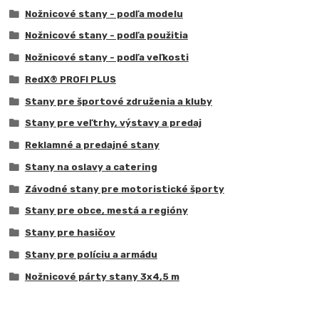
Nožnicové stany - podľa modelu
Nožnicové stany - podľa použitia
Nožnicové stany - podľa veľkosti
RedX® PROFI PLUS
Stany pre športové združenia a kluby
Stany pre veľtrhy, výstavy a predaj
Reklamné a predajné stany
Stany na oslavy a catering
Závodné stany pre motoristické športy
Stany pre obce, mestá a regióny
Stany pre hasičov
Stany pre políciu a armádu
Nožnicové párty stany 3x4,5 m