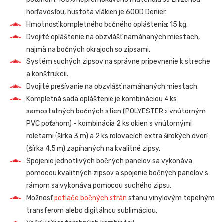
horľavosťou, hustota vlákien je 600D Denier.
Hmotnosť kompletného bočného opláštenia: 15 kg.
Dvojité opláštenie na obzvlášť namáhaných miestach,
najmä na bočných okrajoch so zipsami.
Systém suchých zipsov na správne pripevnenie k streche
a konštrukcii.
Dvojité prešívanie na obzvlášť namáhaných miestach.
Kompletná sada opláštenie je kombináciou 4 ks
samostatných bočných stien (POLYESTER s vnútorným
PVC poťahom) - kombinácia 2 ks okien s vnútornými
roletami (šírka 3 m) a 2 ks rolovacích extra širokých dverí
(šírka 4,5 m) zapínaných na kvalitné zipsy.
Spojenie jednotlivých bočných panelov sa vykonáva
pomocou kvalitných zipsov a spojenie bočných panelov s
rámom sa vykonáva pomocou suchého zipsu.
Možnosť
potlače bočných strán
stanu vinylovým tepelným
transferom alebo digitálnou sublimáciou.