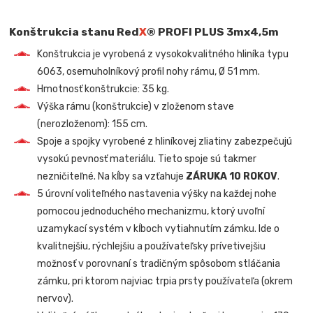
Konštrukcia stanu Red
X
® PROFI PLUS 3mx4,5m
Konštrukcia je vyrobená z vysokokvalitného hliníka typu
6063, osemuholníkový profil nohy rámu, Ø 51 mm.
Hmotnosť konštrukcie: 35 kg.
Výška rámu (konštrukcie) v zloženom stave
(nerozloženom): 155 cm.
Spoje a spojky vyrobené z hliníkovej zliatiny zabezpečujú
vysokú pevnosť materiálu. Tieto spoje sú takmer
nezničiteľné. Na kĺby sa vzťahuje
ZÁRUKA 10 ROKOV
.
5 úrovní voliteľného nastavenia výšky na každej nohe
pomocou jednoduchého mechanizmu, ktorý uvoľní
uzamykací systém v kĺboch vytiahnutím zámku. Ide o
kvalitnejšiu, rýchlejšiu a používateľsky prívetivejšiu
možnosť v porovnaní s tradičným spôsobom stláčania
zámku, pri ktorom najviac trpia prsty používateľa (okrem
nervov).