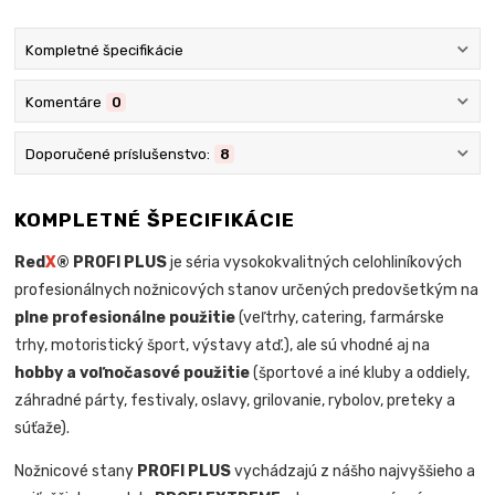
Kompletné špecifikácie
Komentáre
0
Doporučené príslušenstvo:
8
KOMPLETNÉ ŠPECIFIKÁCIE
Red
X
® PROFI PLUS
je séria vysokokvalitných celohliníkových
profesionálnych nožnicových stanov určených predovšetkým na
plne profesionálne použitie
(veľtrhy, catering, farmárske
trhy, motoristický šport, výstavy atď.), ale sú vhodné aj na
hobby a voľnočasové použitie
(športové a iné kluby a oddiely,
záhradné párty, festivaly, oslavy, grilovanie, rybolov, preteky a
súťaže).
Nožnicové stany
PROFI PLUS
vychádzajú z nášho najvyššieho a