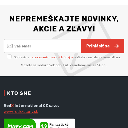
NEPREMEŠKAJTE NOVINKY,
AKCIE A ZĽAVY!
Prihlásiť sa
Súhlasím so
spracovaním osobných údajov
za účelom zasielania newslettera.
Môžete sa kedykoľvek odhlásiť. Zasielame raz za 14 dní.
KTO SME
Red
X
International CZ s.r.o.
www.redx-stany.sk