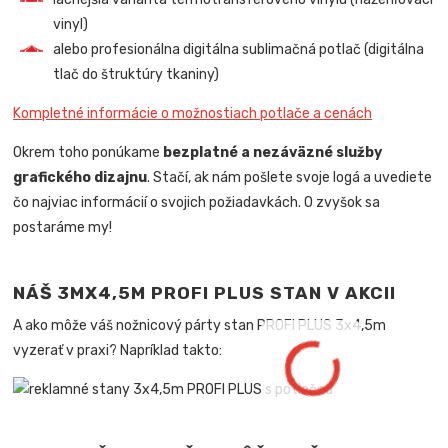
vinyl)
alebo profesionálna digitálna sublimačná potlač (digitálna
tlač do štruktúry tkaniny)
Kompletné informácie o možnostiach potlače a cenách
Okrem toho ponúkame
bezplatné a nezáväzné služby
grafického dizajnu
. Stačí, ak nám pošlete svoje logá a uvediete
čo najviac informácií o svojich požiadavkách. O zvyšok sa
postaráme my!
NÁŠ 3MX4,5M PROFI PLUS STAN V AKCII
A ako môže váš nožnicový párty stan PROFI PLUS 3x4,5m
vyzerať v praxi? Napríklad takto: