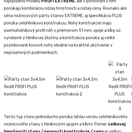
najťažšieho modelu
PROFI EXTREME
, ale v porovnaní s ním
ponúkajú kombináciu nižšej hmotnosti a nižšej ceny. Rovnako ako
séria nožnicových párty stanov EXTREME, aj špecifikácia PLUS
ponúka celohliníkovú konštrukciu. Nohy konštrukcie majú
osemuholníkový profil nôh s priemerom 51 mm, spoje a kĺby sú
vyrobené z hliníkovej zliatiny a konštrukcia ponúka aj veľké
pozinkované kovové nohy ideálne na kvalitné ukotvenie v
nepriaznivých podmienkach.
Tento typ stanu jednoducho ponúka ľahšiu verziu celohliníkového
nožnicového stanu s hliníkovými spojmi a kĺbmi. Pomer
celkovej
hmotnosti stanu / pevnosti konštrukcie / ceny
je veľkou