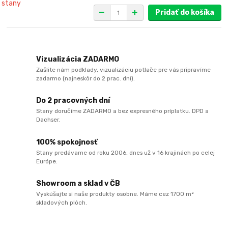
Pridať do košíka
Vizualizácia ZADARMO
Zašlite nám podklady, vizualizáciu potlače pre vás pripravíme
zadarmo (najneskôr do 2 prac. dní).
Do 2 pracovných dní
Stany doručíme ZADARMO a bez expresného príplatku. DPD a
Dachser.
100% spokojnosť
Stany predávame od roku 2006, dnes už v 16 krajinách po celej
Európe.
Showroom a sklad v ČB
Vyskúšajte si naše produkty osobne. Máme cez 1700 m²
skladových plôch.