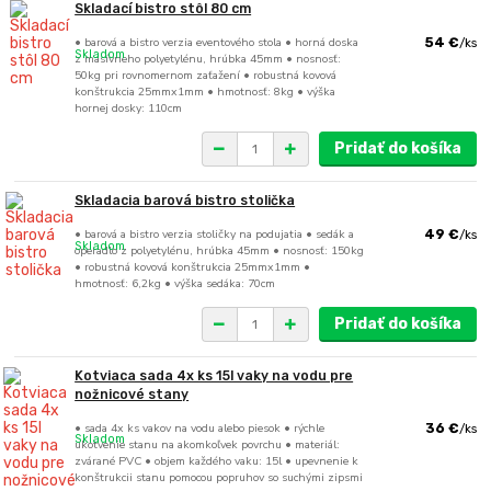
Skladací bistro stôl 80 cm
• barová a bistro verzia eventového stola • horná doska
54 €
/
ks
Skladom
z masívneho polyetylénu, hrúbka 45mm • nosnosť:
50kg pri rovnomernom zaťažení • robustná kovová
konštrukcia 25mmx1mm • hmotnosť: 8kg • výška
hornej dosky: 110cm
Pridať do košíka
Skladacia barová bistro stolička
• barová a bistro verzia stoličky na podujatia • sedák a
49 €
/
ks
Skladom
operadlo z polyetylénu, hrúbka 45mm • nosnosť: 150kg
• robustná kovová konštrukcia 25mmx1mm •
hmotnosť: 6,2kg • výška sedáka: 70cm
Pridať do košíka
Kotviaca sada 4x ks 15l vaky na vodu pre
nožnicové stany
• sada 4x ks vakov na vodu alebo piesok • rýchle
36 €
/
ks
Skladom
ukotvenie stanu na akomkoľvek povrchu • materiál:
zvárané PVC • objem každého vaku: 15l • upevnenie k
konštrukcii stanu pomocou popruhov so suchými zipsmi