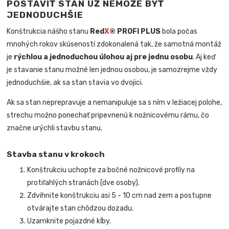
POSTAVIŤ STAN UŽ NEMÔŽE BYŤ
JEDNODUCHŠIE
Konštrukcia nášho stanu
Red
X
® PROFI PLUS
bola počas
mnohých rokov skúseností zdokonalená tak, že samotná montáž
je
rýchlou a jednoduchou úlohou aj pre jednu osobu
. Aj keď
je stavanie stanu možné len jednou osobou, je samozrejme vždy
jednoduchšie, ak sa stan stavia vo dvojici.
Ak sa stan neprepravuje a nemanipuluje sa s ním v ležiacej polohe,
strechu možno ponechať pripevnenú k nožnicovému rámu, čo
značne urýchli stavbu stanu.
Stavba stanu v krokoch
Konštrukciu uchopte za bočné nožnicové profily na
protiľahlých stranách (dve osoby).
Zdvihnite konštrukciu asi 5 - 10 cm nad zem a postupne
otvárajte stan chôdzou dozadu.
Uzamknite pojazdné kĺby.