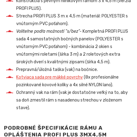
Konštrukcia s pevným hliníkovým rámom 3 x 4,5 m (verzia
PROFI PLUS).
Strecha PROFI PLUS 3 m x 4,5 m (materiál: POLYESTER s
vnútorným PVC poťahom).
Voliteľne podľa možností "s/bez"-
Kompletná PROFI PLUS
sada 4 samostatných bočných panelov (POLYESTER s
vnútorným PVC poťahom) - kombinácia 2 okien s
vnútornými roletami (šírka 3 m) a 2 roletových extra
širokých dverí s kvalitnými zipsami (šírka 4,5 m).
Prepravná/úložná taška (vak) na bočnice.
Kotviaca sada pre mäkké povrchy
(8x profesionálne
pozinkované kovové kolíky a 4x silné NYLON lano).
Ochranný vak na rám (vak je dostatočne veľký na to, aby
sa doň zmestil rám s nasadenou strechou v zloženom
stave).
PODROBNÉ ŠPECIFIKÁCIE RÁMU A
OPLÁŠTENIA PROFI PLUS 3MX4,5M