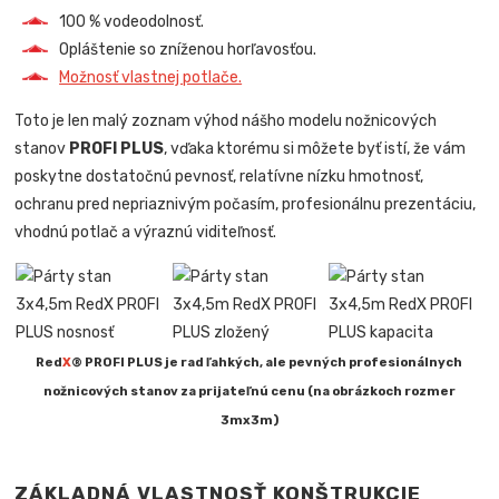
100 % vodeodolnosť.
Opláštenie so zníženou horľavosťou.
Možnosť vlastnej potlače.
Toto je len malý zoznam výhod nášho modelu nožnicových
stanov
PROFI PLUS
, vďaka ktorému si môžete byť istí, že vám
poskytne dostatočnú pevnosť, relatívne nízku hmotnosť,
ochranu pred nepriaznivým počasím, profesionálnu prezentáciu,
vhodnú potlač a výraznú viditeľnosť.
Red
X
® PROFI PLUS je rad ľahkých, ale pevných profesionálnych
nožnicových stanov za prijateľnú cenu (na obrázkoch rozmer
3mx3m)
ZÁKLADNÁ VLASTNOSŤ KONŠTRUKCIE