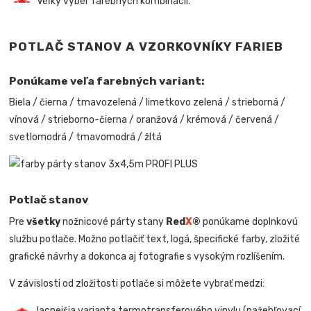
Veľký výber farebných kombinácií.
POTLAČ STANOV A VZORKOVNÍKY FARIEB
Ponúkame veľa farebných variant:
Biela / čierna / tmavozelená / limetkovo zelená / strieborná /
vínová / strieborno-čierna / oranžová / krémová / červená /
svetlomodrá / tmavomodrá / žltá
Potlač stanov
Pre
všetky
nožnicové párty stany
Red
X
®
ponúkame doplnkovú
službu potlače. Možno potlačiť text, logá, špecifické farby, zložité
grafické návrhy a dokonca aj fotografie s vysokým rozlíšením.
V závislosti od zložitosti potlače si môžete vybrať medzi:
lacnejšia varianta termotransferového vinylu (nažehľovací