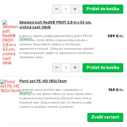
Pridať do košíka
Skladací pult RedX® PROFI 2,8 m x 53 cm,
vrchná časť: hliník
• pevný a stabilný predajný/prezentačný pult • PROFI
389 €
/
ks
Skladom
konštrukcia, hliník 6063 a nylonové kĺby • doska s
rozmermi 53cmx280cm zložená z hliníkových
segmentov • nosnosť: 120kg pri rovnomernom zaťažení
• vrátane kovových spojok na upevnenie ku konštrukcii
skladacieho stanu
Pridať do košíka
Pivný set PE-HD 183x76cm
• praktická verzia pivného setu z polyetylénu •
155 €
/
ks
Skladom
obsahuje 1x stôl 183cm×76cm a 2x lavicu 183cm×28cm
• robustná kovová konštrukcia 25mm(19 mm)×1mm •
hmotnosť setu: 29kg • odolný voči UV žiareniu a vode,
vhodný na použitie v interiéri aj exteriéri
Zvoliť variant