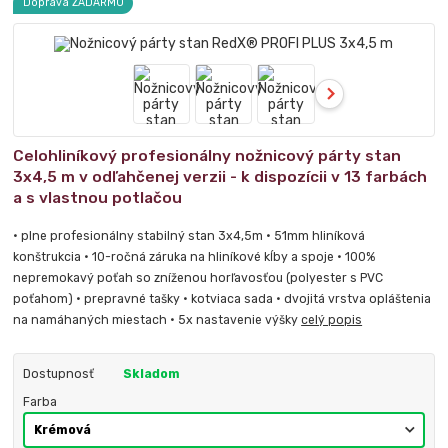
Doprava ZADARMO
Celohliníkový profesionálny nožnicový párty stan
3x4,5 m v odľahčenej verzii - k dispozícii v 13 farbách
a s vlastnou potlačou
• plne profesionálny stabilný stan 3x4,5m • 51mm hliníková
konštrukcia • 10-ročná záruka na hliníkové kĺby a spoje • 100%
nepremokavý poťah so zníženou horľavosťou (polyester s PVC
poťahom) • prepravné tašky • kotviaca sada • dvojitá vrstva opláštenia
na namáhaných miestach • 5x nastavenie výšky
celý popis
Dostupnosť
Skladom
Farba