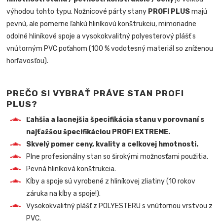
výhodou tohto typu. Nožnicové párty stany
PROFI PLUS
majú
pevnú, ale pomerne ľahkú hliníkovú konštrukciu, mimoriadne
odolné hliníkové spoje a vysokokvalitný polyesterový plášť s
vnútorným PVC poťahom (100 % vodotesný materiál so zníženou
horľavosťou).
PREČO SI VYBRAŤ PRÁVE STAN PROFI
PLUS?
Ľahšia a lacnejšia špecifikácia stanu v porovnaní s
najťažšou špecifikáciou PROFI EXTREME.
Skvelý pomer ceny, kvality a celkovej hmotnosti.
Plne profesionálny stan so širokými možnosťami použitia.
Pevná hliníková konštrukcia.
Kĺby a spoje sú vyrobené z hliníkovej zliatiny (10 rokov
záruka na kĺby a spoje!).
Vysokokvalitný plášť z POLYESTERU s vnútornou vrstvou z
PVC.