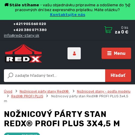
🚚 Stále stíhame
- vašu objednávku pripravíme a odošleme do 1-2
pracovných dní bez expresného príplatku. Máte otázku?
Kontaktujte nás
+421 905 060 020
0
ks
+420 380 071 380
za
0 €
info@redx-stany.sk
Menu
Hľadať
Úvod
Nožnicové párty stany RedX®
Nožnicové stany - podľa modelu
RedX® PROFI PLUS
Nožnicový párty stan RedX® PROFI PLUS 3x4,5
m
NOŽNICOVÝ PÁRTY STAN
REDX® PROFI PLUS 3X4,5 M