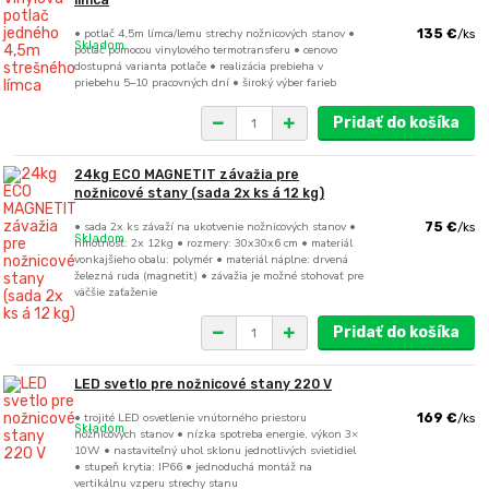
límca
• potlač 4,5m límca/lemu strechy nožnicových stanov •
135 €
/
ks
Skladom
potlač pomocou vinylového termotransferu • cenovo
dostupná varianta potlače • realizácia prebieha v
priebehu 5–10 pracovných dní • široký výber farieb
Pridať do košíka
24kg ECO MAGNETIT závažia pre
nožnicové stany (sada 2x ks á 12 kg)
• sada 2x ks závaží na ukotvenie nožnicových stanov •
75 €
/
ks
Skladom
hmotnosť: 2x 12kg • rozmery: 30x30x6 cm • materiál
vonkajšieho obalu: polymér • materiál náplne: drvená
železná ruda (magnetit) • závažia je možné stohovať pre
väčšie zaťaženie
Pridať do košíka
LED svetlo pre nožnicové stany 220 V
• trojité LED osvetlenie vnútorného priestoru
169 €
/
ks
Skladom
nožnicových stanov • nízka spotreba energie, výkon 3×
10W • nastaviteľný uhol sklonu jednotlivých svietidiel
• stupeň krytia: IP66 • jednoduchá montáž na
vertikálnu vzperu strechy stanu