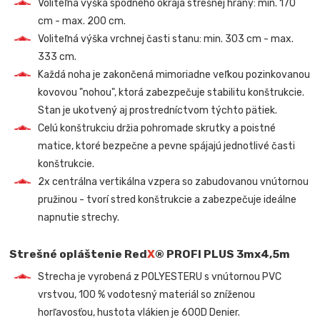
Voliteľná výška spodného okraja strešnej hrany: min. 170
cm - max. 200 cm.
Voliteľná výška vrchnej časti stanu: min. 303 cm - max.
333 cm.
Každá noha je zakončená mimoriadne veľkou pozinkovanou
kovovou "nohou", ktorá zabezpečuje stabilitu konštrukcie.
Stan je ukotvený aj prostredníctvom týchto pätiek.
Celú konštrukciu držia pohromade skrutky a poistné
matice, ktoré bezpečne a pevne spájajú jednotlivé časti
konštrukcie.
2x centrálna vertikálna vzpera so zabudovanou vnútornou
pružinou - tvorí stred konštrukcie a zabezpečuje ideálne
napnutie strechy.
Strešné opláštenie Red
X
® PROFI PLUS 3mx4,5m
Strecha je vyrobená z POLYESTERU s vnútornou PVC
vrstvou, 100 % vodotesný materiál so zníženou
horľavosťou, hustota vlákien je 600D Denier.