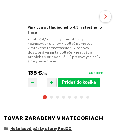
Vinylová potlač jedného 4,5m strešného
24kg ECO M
límca
nožnicové s
• potlač 4,5m límca/lemu strechy
• sada 2x ks
nožnicových stanov • potlač pomocou
stanov • hmo
vinylového termotransferu • cenovo
30x30x6 cm •
dostupná varianta potlače • realizácia
polymér • ma
prebieha v priebehu 5–10 pracovných dní •
ruda (magnet
široký výber farieb
pre väčšie z
135 €
75 €
Skladom
/
ks
/
ks
Pridať do košíka
TOVAR ZARADENÝ V KATEGÓRIÁCH
Nožnicové párty stany RedX®