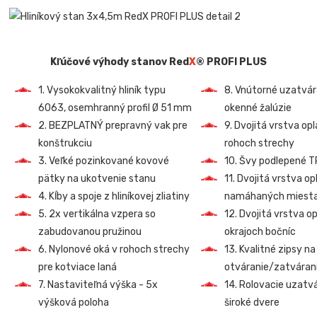
Kľúčové výhody stanov Red
X
® PROFI PLUS
1. Vysokokvalitný hliník typu
8. Vnútorné uzatvá
6063, osemhranný profil Ø 51 mm
okenné žalúzie
2. BEZPLATNÝ prepravný vak pre
9. Dvojitá vrstva op
konštrukciu
rohoch strechy
3. Veľké pozinkované kovové
10. Švy podlepené 
pätky na ukotvenie stanu
11. Dvojitá vrstva o
4. Kĺby a spoje z hliníkovej zliatiny
namáhaných miest
5. 2x vertikálna vzpera so
12. Dvojitá vrstva o
zabudovanou pružinou
okrajoch bočníc
6. Nylonové oká v rohoch strechy
13. Kvalitné zipsy na
pre kotviace laná
otváranie/zatvárani
7. Nastaviteľná výška - 5x
14. Rolovacie uzatv
výšková poloha
široké dvere