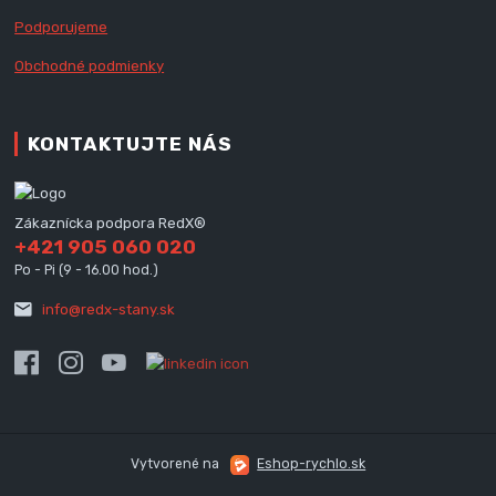
Podporujeme
Obchodné podmienky
KONTAKTUJTE NÁS
Zákaznícka podpora RedX®
+421 905 060 020
Po - Pi (9 - 16.00 hod.)
info@redx-stany.sk
Vytvorené na
Eshop-rychlo.sk