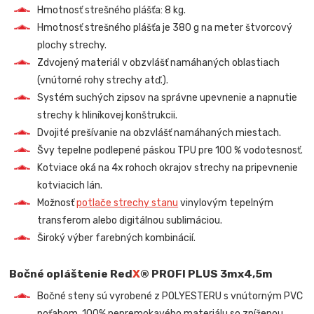
Hmotnosť strešného plášťa: 8 kg.
Hmotnosť strešného plášťa je 380 g na meter štvorcový
plochy strechy.
Zdvojený materiál v obzvlášť namáhaných oblastiach
(vnútorné rohy strechy atď.).
Systém suchých zipsov na správne upevnenie a napnutie
strechy k hliníkovej konštrukcii.
Dvojité prešívanie na obzvlášť namáhaných miestach.
Švy tepelne podlepené páskou TPU pre 100 % vodotesnosť.
Kotviace oká na 4x rohoch okrajov strechy na pripevnenie
kotviacich lán.
Možnosť
potlače strechy stanu
vinylovým tepelným
transferom alebo digitálnou sublimáciou.
Široký výber farebných kombinácií.
Bočné opláštenie Red
X
® PROFI PLUS 3mx4,5m
Bočné steny sú vyrobené z POLYESTERU s vnútorným PVC
poťahom, 100% nepremokavého materiálu so zníženou