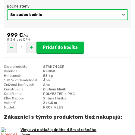
Bočné steny
999 €
/
ks
812 €
bez DPH
Pridať do košíka
Číslo produktu:
STAN742CR
Výrobca:
RedX®
Hmotnosť:
58 kg
100 % vodeodolnosť:
Áno
Znížená horľavosť:
Áno
Konštrukcia:
Ø 51mm hliník
Opláštenie:
POLYESTER s PVC
Kĺby & spoje:
Slitina hliníka
Veľkosť:
3x4,5 m
Model:
PROFI PLUS
Zákazníci s týmto produktom tiež nakupujú:
Vinylová potlač jedného 4,5m strešného