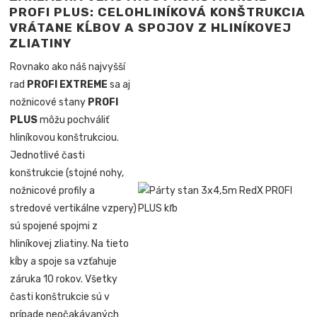
PROFI PLUS: CELOHLINÍKOVÁ KONŠTRUKCIA
VRÁTANE KĹBOV A SPOJOV Z HLINÍKOVEJ
ZLIATINY
Rovnako ako náš najvyšší
rad
PROFI EXTREME
sa aj
nožnicové stany
PROFI
PLUS
môžu pochváliť
hliníkovou konštrukciou.
Jednotlivé časti
konštrukcie (stojné nohy,
nožnicové profily a
stredové vertikálne vzpery)
sú spojené spojmi z
hliníkovej zliatiny. Na tieto
kĺby a spoje sa vzťahuje
záruka 10 rokov. Všetky
časti konštrukcie sú v
prípade neočakávaných