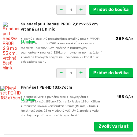
Pridať do košíka
Skladací pult RedX® PROFI 2,8 m x 53 cm,
vrchná časť: hliník
• pevný a stabilný predajný/prezentačný pult • PROFI
389 €
/
ks
Skladom
konštrukcia, hliník 6063 a nylonové kĺby • doska s
rozmermi 53cmx280cm zložená z hliníkových
segmentov • nosnosť: 120kg pri rovnomernom zaťažení
• vrátane kovových spojok na upevnenie ku konštrukcii
skladacieho stanu
Pridať do košíka
Pivný set PE-HD 183x76cm
• praktická verzia pivného setu z polyetylénu •
155 €
/
ks
Skladom
obsahuje 1x stôl 183cm×76cm a 2x lavicu 183cm×28cm
• robustná kovová konštrukcia 25mm(19 mm)×1mm •
hmotnosť setu: 29kg • odolný voči UV žiareniu a vode,
vhodný na použitie v interiéri aj exteriéri
Zvoliť variant