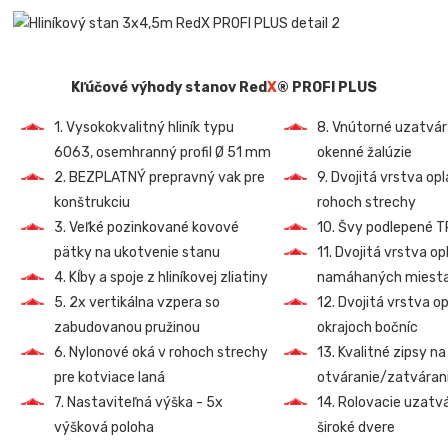
Kľúčové výhody stanov Red
X
® PROFI PLUS
1. Vysokokvalitný hliník typu
8. Vnútorné uzatvá
6063, osemhranný profil Ø 51 mm
okenné žalúzie
2. BEZPLATNÝ prepravný vak pre
9. Dvojitá vrstva op
konštrukciu
rohoch strechy
3. Veľké pozinkované kovové
10. Švy podlepené 
pätky na ukotvenie stanu
11. Dvojitá vrstva o
4. Kĺby a spoje z hliníkovej zliatiny
namáhaných miest
5. 2x vertikálna vzpera so
12. Dvojitá vrstva o
zabudovanou pružinou
okrajoch bočníc
6. Nylonové oká v rohoch strechy
13. Kvalitné zipsy na
pre kotviace laná
otváranie/zatvárani
7. Nastaviteľná výška - 5x
14. Rolovacie uzatv
výšková poloha
široké dvere