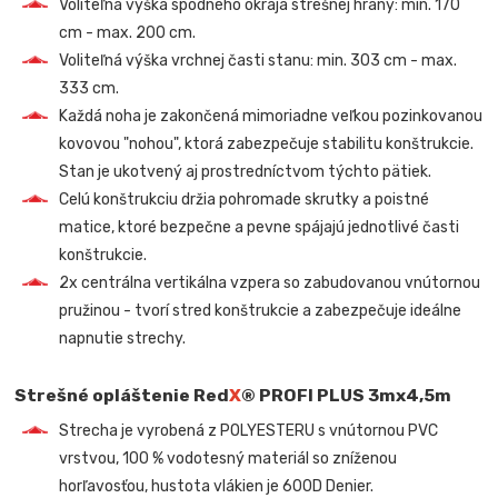
Voliteľná výška spodného okraja strešnej hrany: min. 170
cm - max. 200 cm.
Voliteľná výška vrchnej časti stanu: min. 303 cm - max.
333 cm.
Každá noha je zakončená mimoriadne veľkou pozinkovanou
kovovou "nohou", ktorá zabezpečuje stabilitu konštrukcie.
Stan je ukotvený aj prostredníctvom týchto pätiek.
Celú konštrukciu držia pohromade skrutky a poistné
matice, ktoré bezpečne a pevne spájajú jednotlivé časti
konštrukcie.
2x centrálna vertikálna vzpera so zabudovanou vnútornou
pružinou - tvorí stred konštrukcie a zabezpečuje ideálne
napnutie strechy.
Strešné opláštenie Red
X
® PROFI PLUS 3mx4,5m
Strecha je vyrobená z POLYESTERU s vnútornou PVC
vrstvou, 100 % vodotesný materiál so zníženou
horľavosťou, hustota vlákien je 600D Denier.