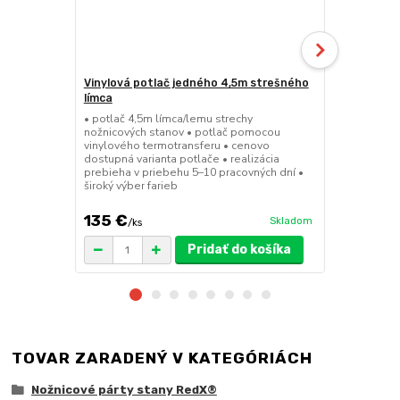
Vinylová potlač jedného 4,5m strešného
24kg ECO M
límca
nožnicové s
• potlač 4,5m límca/lemu strechy
• sada 2x ks
nožnicových stanov • potlač pomocou
stanov • hmo
vinylového termotransferu • cenovo
30x30x6 cm •
dostupná varianta potlače • realizácia
polymér • ma
prebieha v priebehu 5–10 pracovných dní •
ruda (magnet
široký výber farieb
pre väčšie z
135 €
75 €
Skladom
/
ks
/
ks
Pridať do košíka
TOVAR ZARADENÝ V KATEGÓRIÁCH
Nožnicové párty stany RedX®