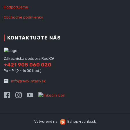
Podporujeme
Obchodné podmienky
KONTAKTUJTE NÁS
Zákaznícka podpora RedX®
+421 905 060 020
Po - Pi (9 - 16.00 hod.)
info@redx-stany.sk
Vytvorené na
Eshop-rychlo.sk