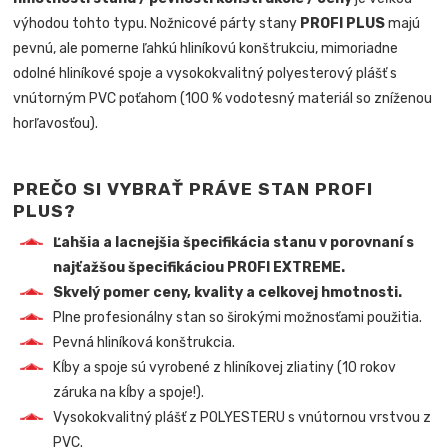
výhodou tohto typu. Nožnicové párty stany
PROFI PLUS
majú
pevnú, ale pomerne ľahkú hliníkovú konštrukciu, mimoriadne
odolné hliníkové spoje a vysokokvalitný polyesterový plášť s
vnútorným PVC poťahom (100 % vodotesný materiál so zníženou
horľavosťou).
PREČO SI VYBRAŤ PRÁVE STAN PROFI
PLUS?
Ľahšia a lacnejšia špecifikácia stanu v porovnaní s
najťažšou špecifikáciou PROFI EXTREME.
Skvelý pomer ceny, kvality a celkovej hmotnosti.
Plne profesionálny stan so širokými možnosťami použitia.
Pevná hliníková konštrukcia.
Kĺby a spoje sú vyrobené z hliníkovej zliatiny (10 rokov
záruka na kĺby a spoje!).
Vysokokvalitný plášť z POLYESTERU s vnútornou vrstvou z
PVC.