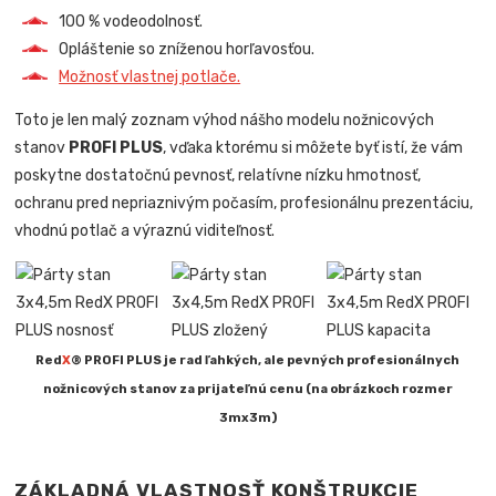
100 % vodeodolnosť.
Opláštenie so zníženou horľavosťou.
Možnosť vlastnej potlače.
Toto je len malý zoznam výhod nášho modelu nožnicových
stanov
PROFI PLUS
, vďaka ktorému si môžete byť istí, že vám
poskytne dostatočnú pevnosť, relatívne nízku hmotnosť,
ochranu pred nepriaznivým počasím, profesionálnu prezentáciu,
vhodnú potlač a výraznú viditeľnosť.
Red
X
® PROFI PLUS je rad ľahkých, ale pevných profesionálnych
nožnicových stanov za prijateľnú cenu (na obrázkoch rozmer
3mx3m)
ZÁKLADNÁ VLASTNOSŤ KONŠTRUKCIE