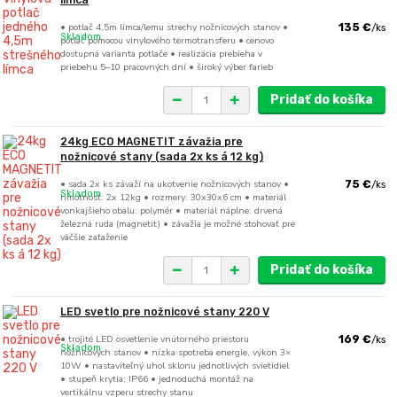
límca
• potlač 4,5m límca/lemu strechy nožnicových stanov •
135 €
/
ks
Skladom
potlač pomocou vinylového termotransferu • cenovo
dostupná varianta potlače • realizácia prebieha v
priebehu 5–10 pracovných dní • široký výber farieb
Pridať do košíka
24kg ECO MAGNETIT závažia pre
nožnicové stany (sada 2x ks á 12 kg)
• sada 2x ks závaží na ukotvenie nožnicových stanov •
75 €
/
ks
Skladom
hmotnosť: 2x 12kg • rozmery: 30x30x6 cm • materiál
vonkajšieho obalu: polymér • materiál náplne: drvená
železná ruda (magnetit) • závažia je možné stohovať pre
väčšie zaťaženie
Pridať do košíka
LED svetlo pre nožnicové stany 220 V
• trojité LED osvetlenie vnútorného priestoru
169 €
/
ks
Skladom
nožnicových stanov • nízka spotreba energie, výkon 3×
10W • nastaviteľný uhol sklonu jednotlivých svietidiel
• stupeň krytia: IP66 • jednoduchá montáž na
vertikálnu vzperu strechy stanu