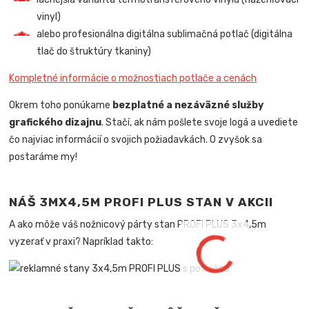
vinyl)
alebo profesionálna digitálna sublimačná potlač (digitálna
tlač do štruktúry tkaniny)
Kompletné informácie o možnostiach potlače a cenách
Okrem toho ponúkame
bezplatné a nezáväzné služby
grafického dizajnu
. Stačí, ak nám pošlete svoje logá a uvediete
čo najviac informácií o svojich požiadavkách. O zvyšok sa
postaráme my!
NÁŠ 3MX4,5M PROFI PLUS STAN V AKCII
A ako môže váš nožnicový párty stan PROFI PLUS 3x4,5m
vyzerať v praxi? Napríklad takto: