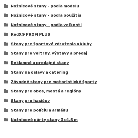
Nožnicové stany - podľa modelu
Nožnicové stany - podľa použitia
Nožnicové stany - podľa veľkosti
RedX® PROFI PLUS
Stany pre športové združenia a kluby
Stany pre veľtrhy, výstavy a predaj
Reklamné a predajné stany
Stany na oslavy a catering
Závodné stany pre motoristické športy
Stany pre obce, mestá a regióny
Stany pre hasičov
Stany pre políciu a armádu
Nožnicové párty stany 3x4,5 m