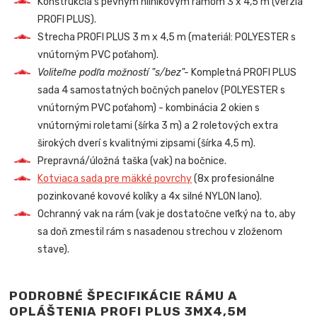
Konštrukcia s pevným hliníkovým rámom 3 x 4,5 m (verzia
PROFI PLUS).
Strecha PROFI PLUS 3 m x 4,5 m (materiál: POLYESTER s
vnútorným PVC poťahom).
Voliteľne podľa možností "s/bez"-
Kompletná PROFI PLUS
sada 4 samostatných bočných panelov (POLYESTER s
vnútorným PVC poťahom) - kombinácia 2 okien s
vnútornými roletami (šírka 3 m) a 2 roletových extra
širokých dverí s kvalitnými zipsami (šírka 4,5 m).
Prepravná/úložná taška (vak) na bočnice.
Kotviaca sada pre mäkké povrchy
(8x profesionálne
pozinkované kovové kolíky a 4x silné NYLON lano).
Ochranný vak na rám (vak je dostatočne veľký na to, aby
sa doň zmestil rám s nasadenou strechou v zloženom
stave).
PODROBNÉ ŠPECIFIKÁCIE RÁMU A
OPLÁŠTENIA PROFI PLUS 3MX4,5M