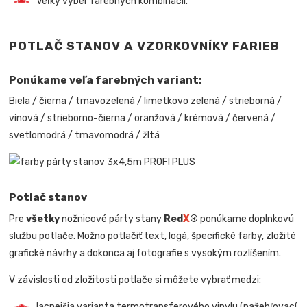
Veľký výber farebných kombinácií.
POTLAČ STANOV A VZORKOVNÍKY FARIEB
Ponúkame veľa farebných variant:
Biela / čierna / tmavozelená / limetkovo zelená / strieborná /
vínová / strieborno-čierna / oranžová / krémová / červená /
svetlomodrá / tmavomodrá / žltá
Potlač stanov
Pre
všetky
nožnicové párty stany
Red
X
®
ponúkame doplnkovú
službu potlače. Možno potlačiť text, logá, špecifické farby, zložité
grafické návrhy a dokonca aj fotografie s vysokým rozlíšením.
V závislosti od zložitosti potlače si môžete vybrať medzi:
lacnejšia varianta termotransferového vinylu (nažehľovací