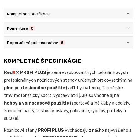
Kompletné špecifikácie
Komentáre
0
Doporučené príslušenstvo:
8
KOMPLETNÉ ŠPECIFIKÁCIE
Red
X
® PROFI PLUS
je séria vysokokvalitných celohliníkových
profesionálnych nožnicových stanov určených predovšetkým na
plne profesionálne použitie
(veľtrhy, catering, farmárske
trhy, motoristický šport, výstavy atď.), ale sú vhodné aj na
hobby a voľnočasové použitie
(športové a iné kluby a oddiely,
záhradné párty, festivaly, oslavy, grilovanie, rybolov, preteky a
súťaže).
Nožnicové stany
PROFI PLUS
vychádzajú z nášho najvyššieho a