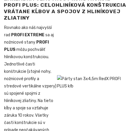
PROFI PLUS: CELOHLINÍKOVÁ KONŠTRUKCIA
VRÁTANE KĹBOV A SPOJOV Z HLINÍKOVEJ
ZLIATINY
Rovnako ako náš najvyšší
rad
PROFI EXTREME
sa aj
nožnicové stany
PROFI
PLUS
môžu pochváliť
hliníkovou konštrukciou.
Jednotlivé časti
konštrukcie (stojné nohy,
nožnicové profily a
stredové vertikálne vzpery)
sú spojené spojmi z
hliníkovej zliatiny. Na tieto
kĺby a spoje sa vzťahuje
záruka 10 rokov. Všetky
časti konštrukcie sú v
prípade neočakávaných