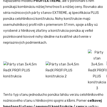
najťažšieho modelu
PROFI EXTREME
, ale v porovnaní s ním
ponúkajú kombináciu nižšej hmotnosti a nižšej ceny. Rovnako ako
séria nožnicových párty stanov EXTREME, aj špecifikácia PLUS
ponúka celohliníkovú konštrukciu. Nohy konštrukcie majú
osemuholníkový profil nôh s priemerom 51 mm, spoje a kĺby sú
vyrobené z hliníkovej zliatiny a konštrukcia ponúka aj veľké
pozinkované kovové nohy ideálne na kvalitné ukotvenie v
nepriaznivých podmienkach.
Tento typ stanu jednoducho ponúka ľahšiu verziu celohliníkového
nožnicového stanu s hliníkovými spojmi a kĺbmi. Pomer
celkovej
hmotnosti stanu / pevnosti konštrukcie / ceny
je veľkou