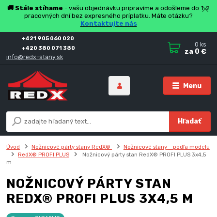
🚚 Stále stíhame
- vašu objednávku pripravíme a odošleme do 1-2
pracovných dní bez expresného príplatku. Máte otázku?
Kontaktujte nás
+421 905 060 020
0
ks
+420 380 071 380
za
0 €
info@redx-stany.sk
Menu
Hľadať
Úvod
Nožnicové párty stany RedX®
Nožnicové stany - podľa modelu
RedX® PROFI PLUS
Nožnicový párty stan RedX® PROFI PLUS 3x4,5
m
NOŽNICOVÝ PÁRTY STAN
REDX® PROFI PLUS 3X4,5 M