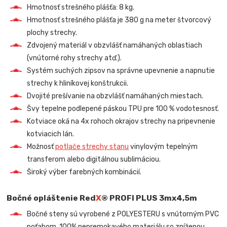
Hmotnosť strešného plášťa: 8 kg.
Hmotnosť strešného plášťa je 380 g na meter štvorcový
plochy strechy.
Zdvojený materiál v obzvlášť namáhaných oblastiach
(vnútorné rohy strechy atď.).
Systém suchých zipsov na správne upevnenie a napnutie
strechy k hliníkovej konštrukcii.
Dvojité prešívanie na obzvlášť namáhaných miestach.
Švy tepelne podlepené páskou TPU pre 100 % vodotesnosť.
Kotviace oká na 4x rohoch okrajov strechy na pripevnenie
kotviacich lán.
Možnosť
potlače strechy stanu
vinylovým tepelným
transferom alebo digitálnou sublimáciou.
Široký výber farebných kombinácií.
Bočné opláštenie Red
X
® PROFI PLUS 3mx4,5m
Bočné steny sú vyrobené z POLYESTERU s vnútorným PVC
poťahom, 100% nepremokavého materiálu so zníženou