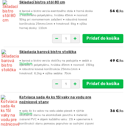
Skladací bistro stôl 80 cm
• barová a bistro verzia eventového stola • horná doska
54 €
/
ks
Skladom
z masívneho polyetylénu, hrúbka 45mm • nosnosť:
50kg pri rovnomernom zaťažení • robustná kovová
konštrukcia 25mmx1mm • hmotnosť: 8kg • výška
hornej dosky: 110cm
Pridať do košíka
Skladacia barová bistro stolička
• barová a bistro verzia stoličky na podujatia • sedák a
49 €
/
ks
Skladom
operadlo z polyetylénu, hrúbka 45mm • nosnosť: 150kg
• robustná kovová konštrukcia 25mmx1mm •
hmotnosť: 6,2kg • výška sedáka: 70cm
Pridať do košíka
Kotviaca sada 4x ks 15l vaky na vodu pre
nožnicové stany
• sada 4x ks vakov na vodu alebo piesok • rýchle
36 €
/
ks
Skladom
ukotvenie stanu na akomkoľvek povrchu • materiál:
zvárané PVC • objem každého vaku: 15l • upevnenie k
konštrukcii stanu pomocou popruhov so suchými zipsmi