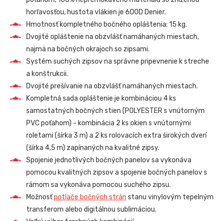
horľavosťou, hustota vlákien je 600D Denier.
Hmotnosť kompletného bočného opláštenia: 15 kg.
Dvojité opláštenie na obzvlášť namáhaných miestach,
najmä na bočných okrajoch so zipsami.
Systém suchých zipsov na správne pripevnenie k streche
a konštrukcii.
Dvojité prešívanie na obzvlášť namáhaných miestach.
Kompletná sada opláštenie je kombináciou 4 ks
samostatných bočných stien (POLYESTER s vnútorným
PVC poťahom) - kombinácia 2 ks okien s vnútornými
roletami (šírka 3 m) a 2 ks rolovacích extra širokých dverí
(šírka 4,5 m) zapínaných na kvalitné zipsy.
Spojenie jednotlivých bočných panelov sa vykonáva
pomocou kvalitných zipsov a spojenie bočných panelov s
rámom sa vykonáva pomocou suchého zipsu.
Možnosť
potlače bočných strán
stanu vinylovým tepelným
transferom alebo digitálnou sublimáciou.