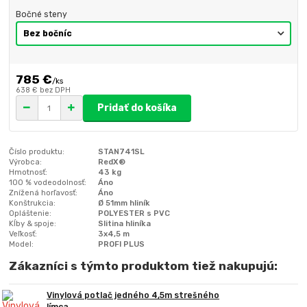
Bočné steny
785 €
/
ks
638 €
bez DPH
Pridať do košíka
Číslo produktu:
STAN741SL
Výrobca:
RedX®
Hmotnosť:
43 kg
100 % vodeodolnosť:
Áno
Znížená horľavosť:
Áno
Konštrukcia:
Ø 51mm hliník
Opláštenie:
POLYESTER s PVC
Kĺby & spoje:
Slitina hliníka
Veľkosť:
3x4,5 m
Model:
PROFI PLUS
Zákazníci s týmto produktom tiež nakupujú:
Vinylová potlač jedného 4,5m strešného