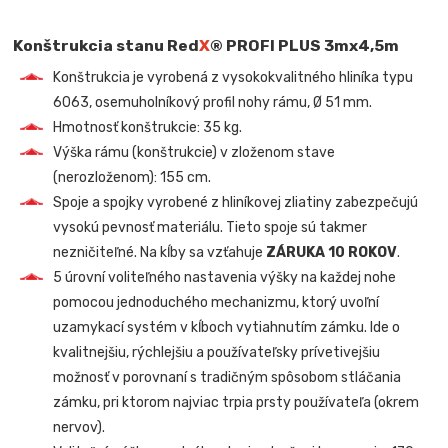
Konštrukcia stanu Red
X
® PROFI PLUS 3mx4,5m
Konštrukcia je vyrobená z vysokokvalitného hliníka typu
6063, osemuholníkový profil nohy rámu, Ø 51 mm.
Hmotnosť konštrukcie: 35 kg.
Výška rámu (konštrukcie) v zloženom stave
(nerozloženom): 155 cm.
Spoje a spojky vyrobené z hliníkovej zliatiny zabezpečujú
vysokú pevnosť materiálu. Tieto spoje sú takmer
nezničiteľné. Na kĺby sa vzťahuje
ZÁRUKA 10 ROKOV
.
5 úrovní voliteľného nastavenia výšky na každej nohe
pomocou jednoduchého mechanizmu, ktorý uvoľní
uzamykací systém v kĺboch vytiahnutím zámku. Ide o
kvalitnejšiu, rýchlejšiu a používateľsky prívetivejšiu
možnosť v porovnaní s tradičným spôsobom stláčania
zámku, pri ktorom najviac trpia prsty používateľa (okrem
nervov).