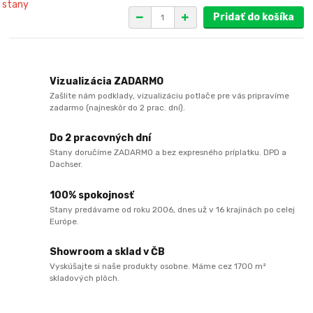
Pridať do košíka
Vizualizácia ZADARMO
Zašlite nám podklady, vizualizáciu potlače pre vás pripravíme
zadarmo (najneskôr do 2 prac. dní).
Do 2 pracovných dní
Stany doručíme ZADARMO a bez expresného príplatku. DPD a
Dachser.
100% spokojnosť
Stany predávame od roku 2006, dnes už v 16 krajinách po celej
Európe.
Showroom a sklad v ČB
Vyskúšajte si naše produkty osobne. Máme cez 1700 m²
skladových plôch.