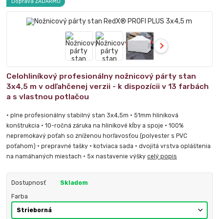
Doprava ZADARMO
Celohliníkový profesionálny nožnicový párty stan
3x4,5 m v odľahčenej verzii - k dispozícii v 13 farbách
a s vlastnou potlačou
• plne profesionálny stabilný stan 3x4,5m • 51mm hliníková
konštrukcia • 10-ročná záruka na hliníkové kĺby a spoje • 100%
nepremokavý poťah so zníženou horľavosťou (polyester s PVC
poťahom) • prepravné tašky • kotviaca sada • dvojitá vrstva opláštenia
na namáhaných miestach • 5x nastavenie výšky
celý popis
Dostupnosť
Skladom
Farba