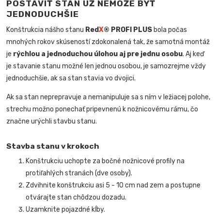
POSTAVIŤ STAN UŽ NEMÔŽE BYŤ
JEDNODUCHŠIE
Konštrukcia nášho stanu
Red
X
® PROFI PLUS
bola počas
mnohých rokov skúseností zdokonalená tak, že samotná montáž
je
rýchlou a jednoduchou úlohou aj pre jednu osobu
. Aj keď
je stavanie stanu možné len jednou osobou, je samozrejme vždy
jednoduchšie, ak sa stan stavia vo dvojici.
Ak sa stan neprepravuje a nemanipuluje sa s ním v ležiacej polohe,
strechu možno ponechať pripevnenú k nožnicovému rámu, čo
značne urýchli stavbu stanu.
Stavba stanu v krokoch
Konštrukciu uchopte za bočné nožnicové profily na
protiľahlých stranách (dve osoby).
Zdvihnite konštrukciu asi 5 - 10 cm nad zem a postupne
otvárajte stan chôdzou dozadu.
Uzamknite pojazdné kĺby.