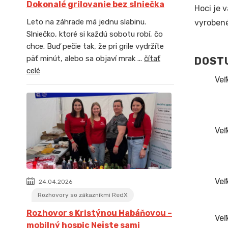
Dokonalé grilovanie bez slniečka
Hoci je 
Leto na záhrade má jednu slabinu.
vyrobené
Slniečko, ktoré si každú sobotu robí, čo
chce. Buď pečie tak, že pri grile vydržíte
päť minút, alebo sa objaví mrak ...
čítať
DOSTU
celé
Veľ
Veľ
Veľ
24.04.2026
Rozhovory so zákazníkmi RedX
Rozhovor s Kristýnou Habáňovou –
Veľ
mobilný hospic Nejste sami