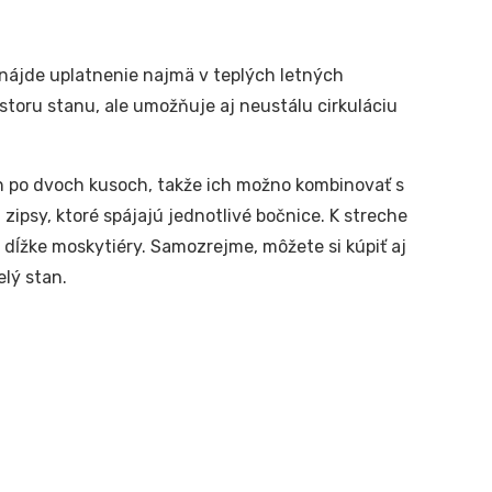
 nájde uplatnenie najmä v teplých letných
toru stanu, ale umožňuje aj neustálu cirkuláciu
h po dvoch kusoch, takže ich možno kombinovať s
ipsy, ktoré spájajú jednotlivé bočnice. K streche
 dĺžke moskytiéry. Samozrejme, môžete si kúpiť aj
elý stan.