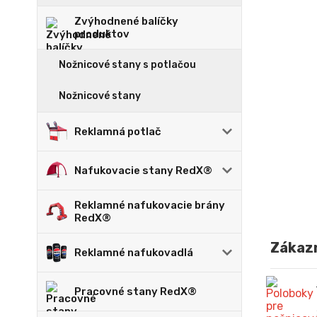
Zvýhodnené balíčky
produktov
Nožnicové stany s potlačou
Nožnicové stany
Reklamná potlač
Nafukovacie stany RedX®
Reklamné nafukovacie brány
RedX®
Zákazn
Reklamné nafukovadlá
Pracovné stany RedX®