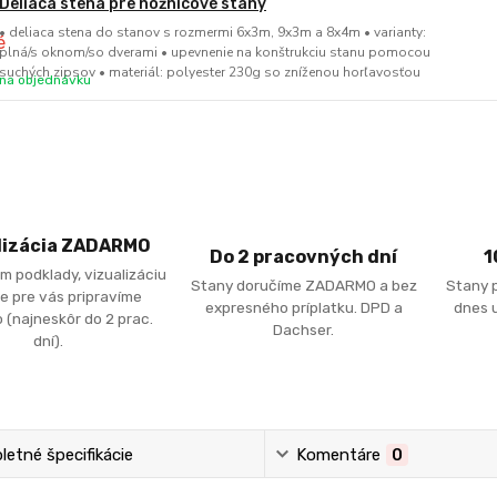
Deliaca stena pre nožnicové stany
• deliaca stena do stanov s rozmermi 6x3m, 9x3m a 8x4m • varianty:
plná/s oknom/so dverami • upevnenie na konštrukciu stanu pomocou
suchých zipsov • materiál: polyester 230g so zníženou horľavosťou
na objednávku
lizácia ZADARMO
Do 2 pracovných dní
1
m podklady, vizualizáciu
Stany doručíme ZADARMO a bez
Stany 
e pre vás pripravíme
expresného príplatku. DPD a
dnes u
 (najneskôr do 2 prac.
Dachser.
dní).
etné špecifikácie
Komentáre
0