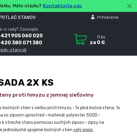
platku. Máte otázku?
Kontaktujte nás
 POTLAČ STANOV
Prihlásenie
e si rady? Zavolajte.
+421 905 060 020
0
ks
za
0 €
+420 380 071 380
redx-stany.sk
SADA 2X KS
teny proti hmyzu z jemnej sieťoviny
s bočných stien s sieťou proti hmyzu • 1x plná bočná stena, 1x
a so zipsom uprostred • materiál: polyester 500D •
e k streche stanu pomocou suchých zipsov • zipsy na
re jednoduché spojenie bočných stien
celý popis