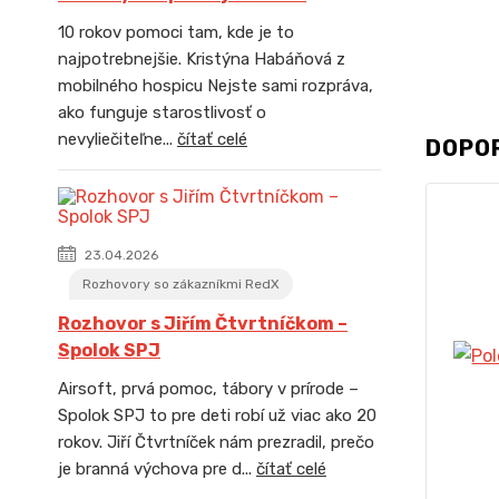
10 rokov pomoci tam, kde je to
najpotrebnejšie. Kristýna Habáňová z
mobilného hospicu Nejste sami rozpráva,
ako funguje starostlivosť o
nevyliečiteľne...
čítať celé
DOPO
23.04.2026
Rozhovory so zákazníkmi RedX
Rozhovor s Jiřím Čtvrtníčkom –
Spolok SPJ
Airsoft, prvá pomoc, tábory v prírode –
Spolok SPJ to pre deti robí už viac ako 20
rokov. Jiří Čtvrtníček nám prezradil, prečo
je branná výchova pre d...
čítať celé