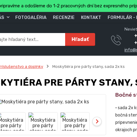
ripravíme a odošleme do 1-2 pracovných dní bez expresného prí
ÁS
FOTOGALÉRIA
RECENZIE
KONTAKT
FORMULÁR -
Neviet
Hľadať
info@
ríslušenstvo a doplnky
Moskytiéra pre párty stany, sada 2x ks
KYTIÉRA PRE PÁRTY STANY, 
Bočné s
• sada 2x k
bočná sten
pripevneni
okrajoch p