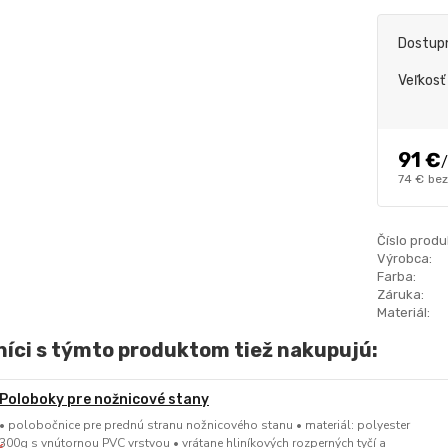
Dostup
Veľkosť 
91 €
/
74 €
bez
Číslo produ
Výrobca:
Farba:
Záruka:
Materiál:
íci s týmto produktom tiež nakupujú:
Poloboky pre nožnicové stany
• polobočnice pre prednú stranu nožnicového stanu • materiál: polyester
300g s vnútornou PVC vrstvou • vrátane hliníkových rozperných tyčí a