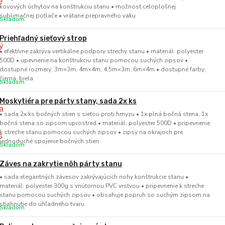
kovových úchytov na konštrukciu stanu • možnosť celoplošnej
sublimačnej potlače • vrátane prepravného vaku
Skladom
Priehľadný sieťový strop
• efektívne zakrýva vertikálne podpory strechy stanu • materiál: polyester
500D • upevnenie na konštrukciu stanu pomocou suchých zipsov •
dostupné rozmery: 3m×3m, 4m×4m, 4,5m×3m, 6m×4m • dostupné farby:
čierna, biela
Skladom
Moskytiéra pre párty stany, sada 2x ks
• sada 2x ks bočných stien s sieťou proti hmyzu • 1x plná bočná stena, 1x
bočná stena so zipsom uprostred • materiál: polyester 500D • pripevnenie
k streche stanu pomocou suchých zipsov • zipsy na okrajoch pre
jednoduché spojenie bočných stien
Skladom
Záves na zakrytie nôh párty stanu
• sada elegantných závesov zakrývajúcich nohy konštrukcie stanu •
materiál: polyester 300g s vnútornou PVC vrstvou • pripevnenie k streche
stanu pomocou suchých zipsov • obsahuje popruh so suchým zipsom na
stiahnutie do úhľadného tvaru
Skladom