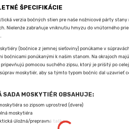
ETNÉ ŠPECIFIKÁCIE
ktická verzia bočných stien pre naše nožnicové párty stany
h. Nielenže zabraňuje vniknutiu hmyzu do vnútorného pries
.
skytiéry (bočnice z jemnej sieťoviny) ponúkame v súpravác
mi bočnicami ponúkanými k našim stanom. Na okrajoch majú z
 pripevňujú pomocou suchého zipsu, ktorý je prišitý po celej
 súprav moskytiér, aby sa týmto typom bočníc dal uzavrieť c
 SADA MOSKYTIÉR OBSAHUJE:
moskytiéra so zipsom uprostred (dvere)
plná moskytiéra
ktická úložná/prepravná taška