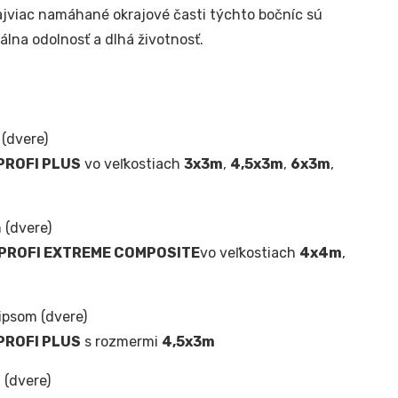
najviac namáhané okrajové časti týchto bočníc sú
lna odolnosť a dlhá životnosť.
 (dvere)
PROFI PLUS
vo veľkostiach
3x3m
,
4,5x3m
,
6x3m
,
 (dvere)
PROFI EXTREME COMPOSITE
vo veľkostiach
4x4m
,
zipsom (dvere)
PROFI PLUS
s rozmermi
4,5x3m
 (dvere)