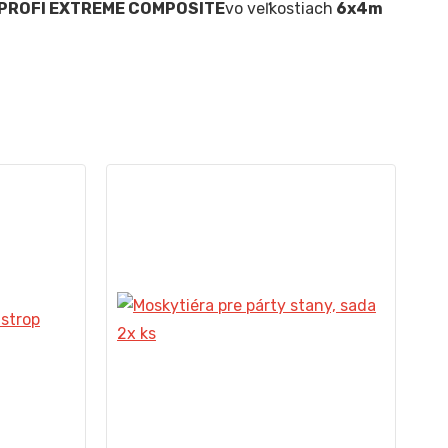
PROFI EXTREME COMPOSITE
vo veľkostiach
6x4m
No