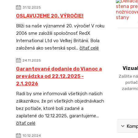
31.12.2025
OSLAVUJEME 20. VÝROČIE!
Blíži sa naše významné 20. výročie! V roku
2006 sme založili spoločnosť RedX
International Ltd vo Veľkej Británii. Bola
založená ako sesterská spol...
čítať celé
24.11.2025
Vizua
Garantované dodanie do Vianoc a
prevádzka od 22.12.2025 -
Zašlite ná
potlač
2.1.2026
zadarmo
Radi by sme informovali všetkých našich
zákazníkov, že pri všetkých objednávkach
bez potlače, ktoré boli zadané a
zaplatené do 12.12.2025, garantujeme...
čítať celé
Kompl
10.12.2024