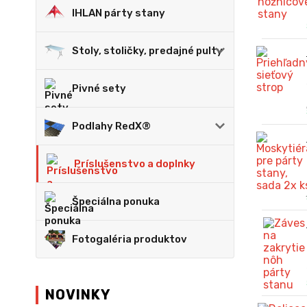
IHLAN párty stany
Stoly, stoličky, predajné pulty
Pivné sety
Podlahy RedX®
Príslušenstvo a doplnky
Špeciálna ponuka
Fotogaléria produktov
NOVINKY