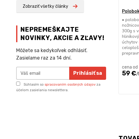
Zobraziť všetky články
Polobok
• polobo
nožnicov
NEPREMEŠKAJTE
300g s v
hliníkov
NOVINKY, AKCIE A ZĽAVY!
úchytov 
celoploš
Môžete sa kedykoľvek odhlásiť.
preprav
Zasielame raz za 14 dní.
cena od
59 €
Prihlásiť sa
/
Súhlasím so
spracovaním osobných údajov
za
účelom zasielania newslettera.
TOVA