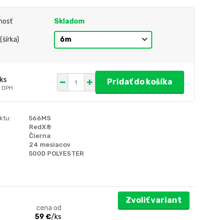
nosť
Skladom
(šírka)
ks
Pridať do košíka
 DPH
ktu:
566MS
RedX®
Čierna
24 mesiacov
500D POLYESTER
Zvoliť variant
cena od
59 €
/
ks