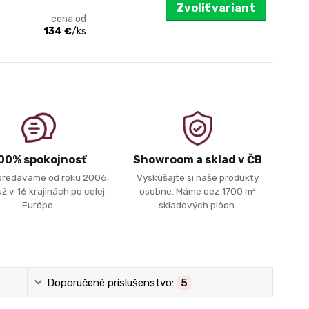
Zvoliť variant
cena od
134 €
/
ks
00% spokojnosť
Showroom a sklad v ČB
predávame od roku 2006,
Vyskúšajte si naše produkty
ž v 16 krajinách po celej
osobne. Máme cez 1700 m²
Európe.
skladových plôch.
Doporučené príslušenstvo:
5