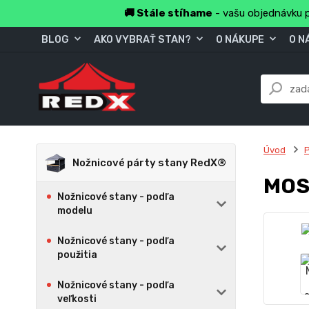
🚚 Stále stíhame
- vašu objednávku p
BLOG
AKO VYBRAŤ STAN?
O NÁKUPE
O N
Úvod
P
Nožnicové párty stany RedX®
MOS
Nožnicové stany - podľa
modelu
Nožnicové stany - podľa
použitia
Nožnicové stany - podľa
veľkosti