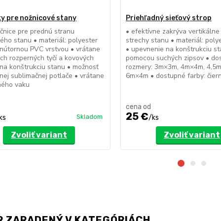
y pre nožnicové stany
Priehľadný sieťový strop
čnice pre prednú stranu
• efektívne zakrýva vertikáln
ého stanu • materiál: polyester
strechy stanu • materiál: pol
nútornou PVC vrstvou • vrátane
• upevnenie na konštrukciu s
ých rozperných tyčí a kovových
pomocou suchých zipsov • do
na konštrukciu stanu • možnosť
rozmery: 3m×3m, 4m×4m, 4,5
nej sublimačnej potlače • vrátane
6m×4m • dostupné farby: čiern
ného vaku
cena od
25 €
Skladom
ks
/
ks
Zvoliť variant
Zvoliť variant
R ZARADENÝ V KATEGÓRIÁCH