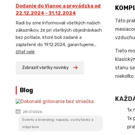
Dodanie do Vianoc a prevádzka od
KOMPL
22.12.2024 - 31.12.2024
Táto pra
Radi by sme informovali všetkých našich
mesiacoc
zákazníkov, že pri všetkých objednávkach
vzduchu
bez potlače, ktoré boli zadané a
zaplatené do 19.12.2024, garantujeme...
Tieto mo
čítať celé
klasický
stanu sa
Zobraziť všetky novinky
niekoľko
Blog
KAŽDÁ
1x 
28.07.2026
1x 
Eventy a branding: nápady, vychytávky a
pra
inšpirácie