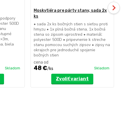
Moskytiéra pre párty stany, sada 2x
Zá
ks
e podpory
• s
yester 500D
zak
• sada 2x ks bočných stien s sieťou proti
tanu
mat
hmyzu • 1x plná bočná stena, 1x bočná
stupné
vrs
stena so zipsom uprostred • materiál:
m×3m,
pom
polyester 500D • pripevnenie k streche
a, biela
pop
stanu pomocou suchých zipsov • zipsy na
do 
okrajoch pre jednoduché spojenie
bočných stien
cena od
ce
48 €
9
Skladom
Skladom
/
ks
Zvoliť variant