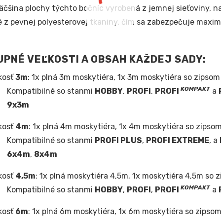
väčšina plochy týchto bočníc vyrobená z jemnej sieťoviny, 
 z pevnej polyesterovej tkaniny, čím sa zabezpečuje maximá
PNÉ VEĽKOSTI A OBSAH KAŽDEJ SADY:
kosť
3m
: 1x plná 3m moskytiéra, 1x 3m moskytiéra so zipsom
KOMPAKT
Kompatibilné so stanmi
HOBBY
,
PROFI
,
PROFI
a
9x3m
kosť
4m
: 1x plná 4m moskytiéra, 1x 4m moskytiéra so zipsom
Kompatibilné so stanmi
PROFI PLUS
,
PROFI EXTREME
, a
6x4m
,
8x4m
kosť
4,5m
: 1x plná moskytiéra 4,5m, 1x moskytiéra 4,5m so 
KOMPAKT
Kompatibilné so stanmi
HOBBY
,
PROFI
,
PROFI
a
kosť
6m
: 1x plná 6m moskytiéra, 1x 6m moskytiéra so zipsom