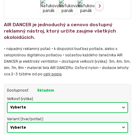
AIR DANCER je jednoduchý a cenovo dostupný
reklamný nástroj, ktorý určite zaujme všetkých
okoloidúcich.
• nápadný reklamný pútač • k dispozícii buď bez potlače, alebo s
celoplošnou digitálnou potlačou • súčasťou každého tanečníka AIR
DANCER je elektrický ventilátor • dostupné veľkosti (výška): 3m, 4m, 5m,
6m, 7m, 8m • materiál tela AIR DANCERu: Oxford nylon • dodacie lehoty:
cca 2–3 týždne od po
celý popis
Dostupnosť
Skladom
Veľkosť (výška)
Variant (tvar/potlač)