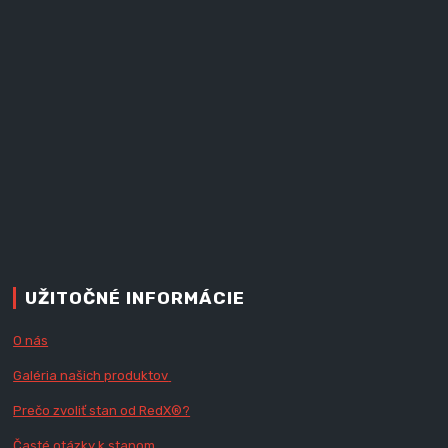
UŽITOČNÉ INFORMÁCIE
O nás
Galéria našich produktov
Prečo zvoliť stan od RedX
®?
Časté otázky k stanom