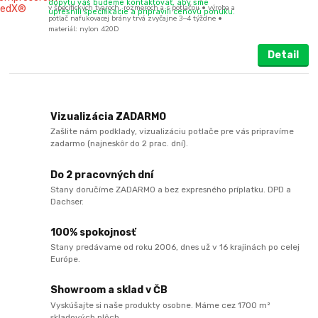
dopytu vás budeme kontaktovať, aby sme
v špecifických tvaroch, rozmeroch a s potlačou • výroba a
upresnili špecifikácie a pripravili cenovú ponuku.
potlač nafukovacej brány trvá zvyčajne 3–4 týždne •
materiál: nylon 420D
Detail
Vizualizácia ZADARMO
Zašlite nám podklady, vizualizáciu potlače pre vás pripravíme
zadarmo (najneskôr do 2 prac. dní).
Do 2 pracovných dní
Stany doručíme ZADARMO a bez expresného príplatku. DPD a
Dachser.
100% spokojnosť
Stany predávame od roku 2006, dnes už v 16 krajinách po celej
Európe.
Showroom a sklad v ČB
Vyskúšajte si naše produkty osobne. Máme cez 1700 m²
skladových plôch.