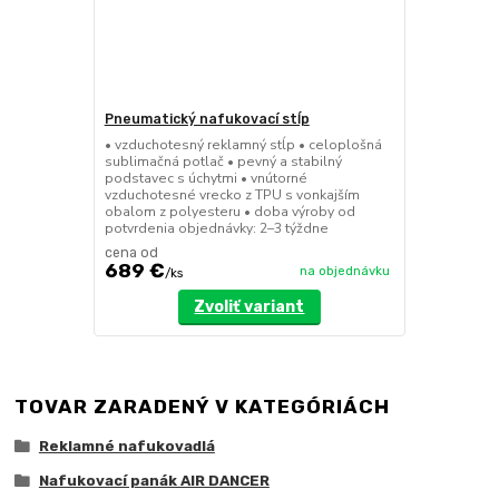
Pneumatický nafukovací stĺp
• vzduchotesný reklamný stĺp • celoplošná
sublimačná potlač • pevný a stabilný
podstavec s úchytmi • vnútorné
vzduchotesné vrecko z TPU s vonkajším
obalom z polyesteru • doba výroby od
potvrdenia objednávky: 2–3 týždne
cena od
689 €
na objednávku
/
ks
Zvoliť variant
TOVAR ZARADENÝ V KATEGÓRIÁCH
Reklamné nafukovadlá
Nafukovací panák AIR DANCER