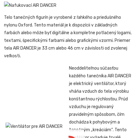
Telo tanečných figurín je vyrobené z ľahkého a priedušného
nylonu Oxford. Tento materiál je k dispozícii v základných
farbách alebo môže byť digitálne a kompletne potlačený logami,
textami, špecifickými farbami alebo grafickými vzormi. Priemer
tela AIR DANCER je 33 cm alebo 46 cm v závislosti od zvolenej
veľkosti.
Neoddeliteľnou súčasťou
každého tanečníka AIR DANCER
je elektrický ventilátor, ktorý
vháňa vzduch do tela výrobku
konštantnou rýchlosťou. Prúd
vzduchu je regulovaný
pravidelným spôsobom, čím
dochádza k pohybovým a
tanečným „kreáciám“. Tento
ventilátor vyžaduje trvalé