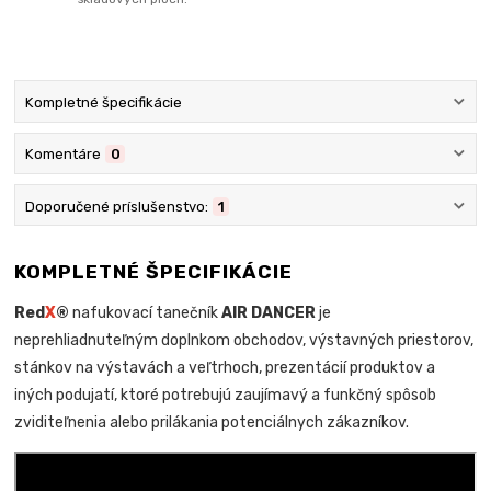
Kompletné špecifikácie
Komentáre
0
Doporučené príslušenstvo:
1
KOMPLETNÉ ŠPECIFIKÁCIE
Red
X
®
nafukovací tanečník
AIR DANCER
je
neprehliadnuteľným doplnkom obchodov, výstavných priestorov,
stánkov na výstavách a veľtrhoch, prezentácií produktov a
iných podujatí, ktoré potrebujú zaujímavý a funkčný spôsob
zviditeľnenia alebo prilákania potenciálnych zákazníkov.