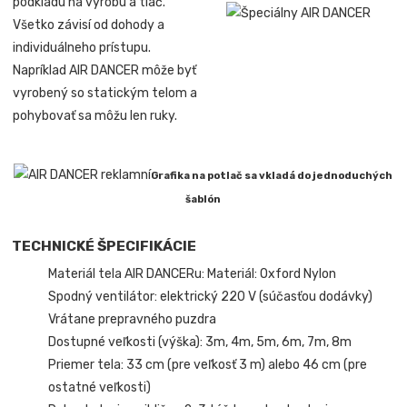
podkladu na výrobu a tlač.
Všetko závisí od dohody a
individuálneho prístupu.
Napríklad AIR DANCER môže byť
vyrobený so statickým telom a
pohybovať sa môžu len ruky.
Grafika na potlač sa vkladá do jednoduchých
šablón
TECHNICKÉ ŠPECIFIKÁCIE
Materiál tela AIR DANCERu: Materiál: Oxford Nylon
Spodný ventilátor: elektrický 220 V (súčasťou dodávky)
Vrátane prepravného puzdra
Dostupné veľkosti (výška): 3m, 4m, 5m, 6m, 7m, 8m
Priemer tela: 33 cm (pre veľkosť 3 m) alebo 46 cm (pre
ostatné veľkosti)