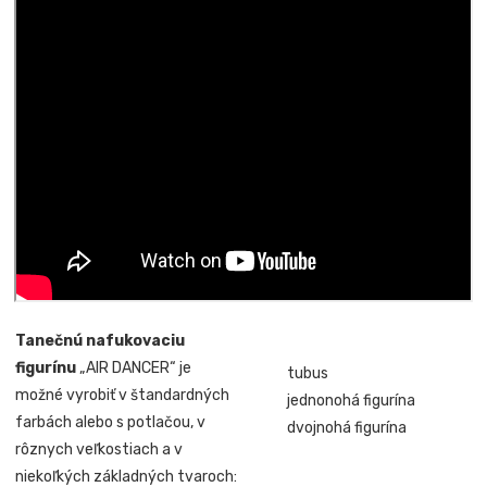
Tanečnú nafukovaciu
figurínu
„AIR DANCER“ je
tubus
možné vyrobiť v štandardných
jednonohá figurína
farbách alebo s potlačou, v
dvojnohá figurína
rôznych veľkostiach a v
niekoľkých základných tvaroch: