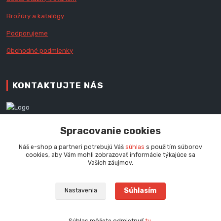
Brožúry a katalógy
Podporujeme
Obchodné podmienky
KONTAKTUJTE NÁS
Zákaznícka podpora RedX®
Spracovanie cookies
+421 905 060 020
Po - Pi (9 - 16.00 hod.)
Náš e-shop a partneri potrebujú Váš
súhlas
s použitím súborov
cookies, aby Vám mohli zobrazovať informácie týkajúce sa
info@redx-stany.sk
Vašich záujmov.
Súhlasím
Nastavenia