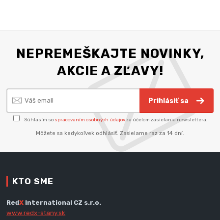
NEPREMEŠKAJTE NOVINKY,
AKCIE A ZĽAVY!
Prihlásiť sa
Súhlasím so
spracovaním osobných údajov
za účelom zasielania newslettera.
Môžete sa kedykoľvek odhlásiť. Zasielame raz za 14 dní.
KTO SME
Red
X
International CZ s.r.o.
www.redx-stany.sk