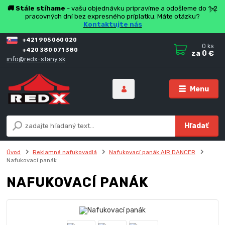
🚚 Stále stíhame
- vašu objednávku pripravíme a odošleme do 1-2
pracovných dní bez expresného príplatku. Máte otázku?
Kontaktujte nás
+421 905 060 020
0
ks
+420 380 071 380
za
0 €
info@redx-stany.sk
Menu
Hľadať
Úvod
Reklamné nafukovadlá
Nafukovací panák AIR DANCER
Nafukovací panák
NAFUKOVACÍ PANÁK