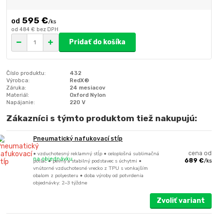
595 €
/
ks
od
484 €
bez DPH
Pridať do košíka
Číslo produktu:
432
Výrobca:
RedX®
Záruka:
24 mesiacov
Materiál:
Oxford Nylon
Napájanie:
220 V
Zákazníci s týmto produktom tiež nakupujú:
Pneumatický nafukovací stĺp
• vzduchotesný reklamný stĺp • celoplošná sublimačná
cena od
na objednávku
potlač • pevný a stabilný podstavec s úchytmi •
689 €
/
ks
vnútorné vzduchotesné vrecko z TPU s vonkajším
obalom z polyesteru • doba výroby od potvrdenia
objednávky: 2–3 týždne
Zvoliť variant