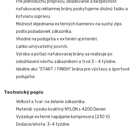
Pre jednoduchú prepravu, skladovanie a bezpečnosť
nafukovacej reklamnej brány poskytujeme úložnú tašku a
kotviacu súpravu.
Možnosť objednania externých bannerov na suchý zips
podľa požiadaviek zákazníka.
Vhodné na podujatia v exteriéri aj interiéri.
Ľahko umývateľný povrch.
Výroba a potlač nafukovacej brány sa realizuje po
odsúhlasení návrhu zákazníkom a trvá 3 - 4 týždne.
Ideálne ako "START / FINISH" brána pre výstavy a športové
podujatia.
Technický popis
Veľkosť a tvar: na želanie zákazníka.
Materiál: vysoko kvalitný NYLON s 420D Denier.
Vyžaduje externé napájanie kompresora (230 V).
Dodacia lehota: 3-4 týždne.