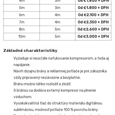
4m
3m
Od €1.400 + DPH
5m
3m
Od €1.800 + DPH
6m
4m
Od €2.100 + DPH
7m
4m
Od €2.350 + DPH
8m
5m
Od €2.600 + DPH
10m
5m
Od €3.000 + DPH
Základné charakteristiky
Vyžaduje si neustále nafukovanie kompresorom, a teda aj
napájanie.
Návrh dizajnu brány a reklamnej potlače je pre zákazníka
vždy pripravený nezáväzne a bezplatne.
Bránu možno ľahko rozložiť a zložiť.
S bránou sa dodáva externý kompresor na plnenie
vzduchom.
Vysokokvalitná tlač do štruktúry materiálu digitálnou
sublimáciou, možnosť potlače 100 % povrchu brány.