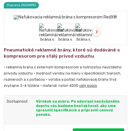
Doprava ZADARMO
Pneumatické reklamné brány, ktoré sú dodáváné s
kompresorom pre stálý prívod vzduchu
• reklamná brána s externým kompresorom a nutnosťou neustáleho
prívodu vzduchu • možnosť výroby na mieru v špecifických tvaroch,
rozmeroch a s potlačou • výroba a potlač nafukovacej brány trvá
zvyčajne 3–4 týždne • materiál: nylon 420D
celý popis
Dostupnosť
Výrobok na mieru. Po odoslaní nezáväzného
dopytu vás budeme kontaktovať, aby sme
upresnili špecifikácie a pripravili cenovú
ponuku.