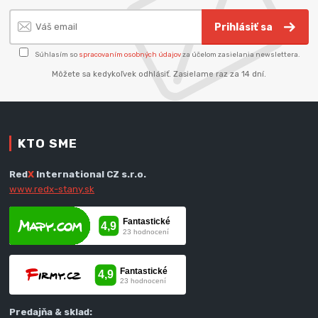
Prihlásiť sa
Súhlasím so
spracovaním osobných údajov
za účelom zasielania newslettera.
Môžete sa kedykoľvek odhlásiť. Zasielame raz za 14 dní.
KTO SME
Red
X
International CZ s.r.o.
www.redx-stany.sk
Predajňa & sklad: