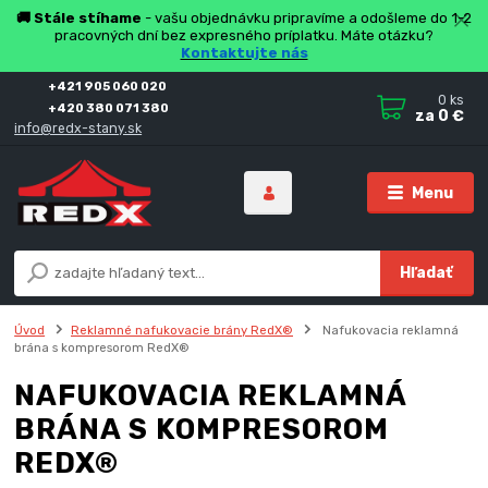
🚚 Stále stíhame
- vašu objednávku pripravíme a odošleme do 1-2
pracovných dní bez expresného príplatku. Máte otázku?
Kontaktujte nás
+421 905 060 020
0
ks
+420 380 071 380
za
0 €
info@redx-stany.sk
Menu
Hľadať
Úvod
Reklamné nafukovacie brány RedX®
Nafukovacia reklamná
brána s kompresorom RedX®
NAFUKOVACIA REKLAMNÁ
BRÁNA S KOMPRESOROM
REDX®