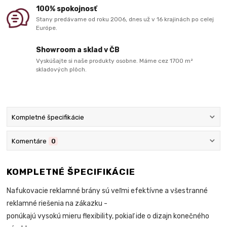
100% spokojnosť
Stany predávame od roku 2006, dnes už v 16 krajinách po celej
Európe.
Showroom a sklad v ČB
Vyskúšajte si naše produkty osobne. Máme cez 1700 m²
skladových plôch.
Kompletné špecifikácie
Komentáre
0
KOMPLETNÉ ŠPECIFIKÁCIE
Nafukovacie reklamné brány sú veľmi efektívne a všestranné
reklamné riešenia na zákazku -
ponúkajú vysokú mieru flexibility, pokiaľ ide o dizajn konečného