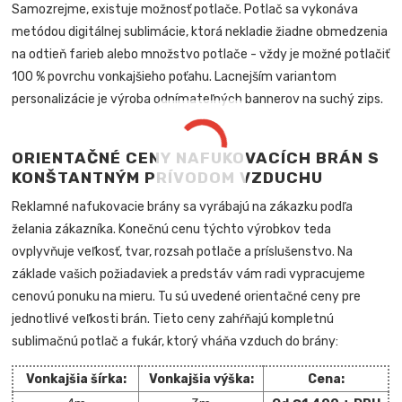
Samozrejme, existuje možnosť potlače. Potlač sa vykonáva
metódou digitálnej sublimácie, ktorá nekladie žiadne obmedzenia
na odtieň farieb alebo množstvo potlače - vždy je možné potlačiť
100 % povrchu vonkajšieho poťahu. Lacnejším variantom
personalizácie je výroba odnímateľných bannerov na suchý zips.
ORIENTAČNÉ CENY NAFUKOVACÍCH BRÁN S
KONŠTANTNÝM PRÍVODOM VZDUCHU
Reklamné nafukovacie brány sa vyrábajú na zákazku podľa
želania zákazníka. Konečnú cenu týchto výrobkov teda
ovplyvňuje veľkosť, tvar, rozsah potlače a príslušenstvo. Na
základe vašich požiadaviek a predstáv vám radi vypracujeme
cenovú ponuku na mieru. Tu sú uvedené orientačné ceny pre
jednotlivé veľkosti brán. Tieto ceny zahŕňajú kompletnú
sublimačnú potlač a fukár, ktorý vháňa vzduch do brány:
Vonkajšia šírka:
Vonkajšia výška:
Cena: