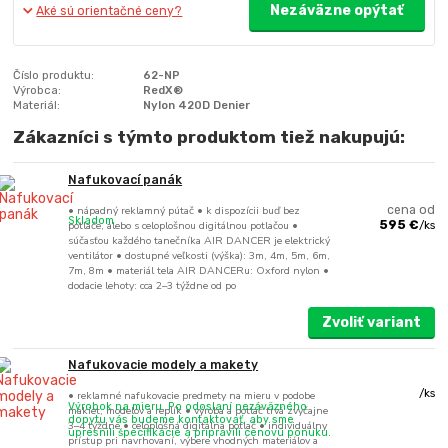
Nezáväzne opýtať
Aké sú orientačné ceny?
Číslo produktu:
62-NP
Výrobca:
RedX®
Materiál:
Nylon 420D Denier
Zákazníci s týmto produktom tiež nakupujú:
Nafukovací panák
• nápadný reklamný pútač • k dispozícii buď bez
cena od
Skladom
potlače, alebo s celoplošnou digitálnou potlačou •
595 €
/
ks
súčasťou každého tanečníka AIR DANCER je elektrický
ventilátor • dostupné veľkosti (výška): 3m, 4m, 5m, 6m,
7m, 8m • materiál tela AIR DANCERu: Oxford nylon •
dodacie lehoty: cca 2–3 týždne od po
Zvoliť variant
Nafukovacie modely a makety
/
ks
• reklamné nafukovacie predmety na mieru v podobe
Výrobok na mieru. Po odoslaní nezáväzného
makiet, modelov a replík • výroba a potlač trvá zvyčajne
dopytu vás budeme kontaktovať, aby sme
3–4 týždne • celoplošná digitálna potlač • individuálny
upresnili špecifikácie a pripravili cenovú ponuku.
prístup pri navrhovaní, výbere vhodných materiálov a