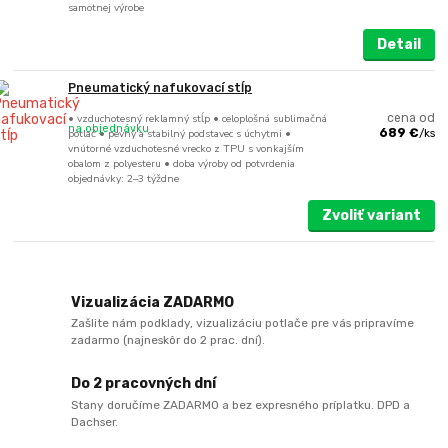
samotnej výrobe
Detail
Pneumatický nafukovací stĺp
• vzduchotesný reklamný stĺp • celoplošná sublimačná
cena od
na objednávku
potlač • pevný a stabilný podstavec s úchytmi •
689 €
/
ks
vnútorné vzduchotesné vrecko z TPU s vonkajším
obalom z polyesteru • doba výroby od potvrdenia
objednávky: 2–3 týždne
Zvoliť variant
Vizualizácia ZADARMO
Zašlite nám podklady, vizualizáciu potlače pre vás pripravíme
zadarmo (najneskôr do 2 prac. dní).
Do 2 pracovných dní
Stany doručíme ZADARMO a bez expresného príplatku. DPD a
Dachser.