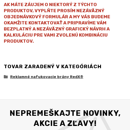
AK MÁTE ZÁUJEM O NIEKTORÝ Z TÝCHTO
PRODUKTOV, VYPLŇTE PROSÍM NEZÁVÄZNÝ
OBJEDNÁVKOVÝ FORMULÁR A MY VÁS BUDEME
OKAMŽITE KONTAKTOVAŤ A PRIPRAVÍME VÁM
BEZPLATNÝ A NEZÁVÄZNÝ GRAFICKÝ NÁVRH A
KALKULÁCIU PRE VAMI ZVOLENÚ KOMBINÁCIU
PRODUKTOV.
TOVAR ZARADENÝ V KATEGÓRIÁCH
Reklamné nafukovacie brány RedX®
NEPREMEŠKAJTE NOVINKY,
AKCIE A ZĽAVY!