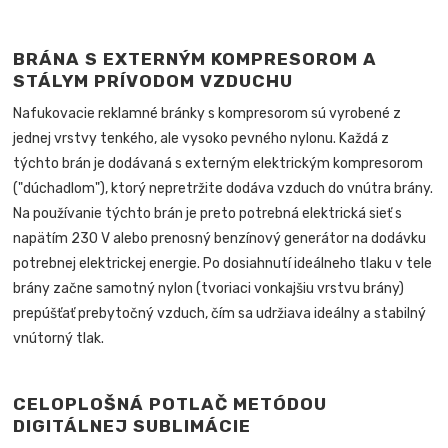
BRÁNA S EXTERNÝM KOMPRESOROM A
STÁLYM PRÍVODOM VZDUCHU
Nafukovacie reklamné bránky s kompresorom sú vyrobené z
jednej vrstvy tenkého, ale vysoko pevného nylonu. Každá z
týchto brán je dodávaná s externým elektrickým kompresorom
("dúchadlom"), ktorý nepretržite dodáva vzduch do vnútra brány.
Na používanie týchto brán je preto potrebná elektrická sieť s
napätím 230 V alebo prenosný benzínový generátor na dodávku
potrebnej elektrickej energie. Po dosiahnutí ideálneho tlaku v tele
brány začne samotný nylon (tvoriaci vonkajšiu vrstvu brány)
prepúšťať prebytočný vzduch, čím sa udržiava ideálny a stabilný
vnútorný tlak.
CELOPLOŠNÁ POTLAČ METÓDOU
DIGITÁLNEJ SUBLIMÁCIE