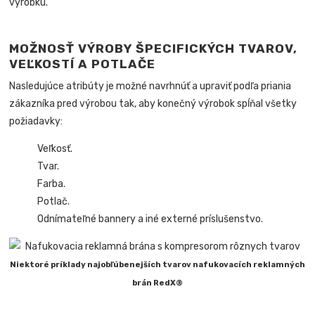
výrobku.
MOŽNOSŤ VÝROBY ŠPECIFICKÝCH TVAROV,
VEĽKOSTÍ A POTLAČE
Nasledujúce atribúty je možné navrhnúť a upraviť podľa priania
zákazníka pred výrobou tak, aby konečný výrobok spĺňal všetky
požiadavky:
Veľkosť.
Tvar.
Farba.
Potlač.
Odnímateľné bannery a iné externé príslušenstvo.
Niektoré príklady najobľúbenejších tvarov nafukovacích reklamných
brán RedX®