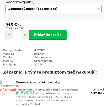
Variant (tvar/potlač)
915 €
/
ks
744 €
bez DPH
Pridať do košíka
Číslo produktu:
432109
Výrobca:
RedX®
Záruka:
24 mesiacov
Materiál:
Oxford Nylon
Napájanie:
220 V
Zákazníci s týmto produktom tiež nakupujú:
Pneumatický nafukovací stĺp
• vzduchotesný reklamný stĺp • celoplošná sublimačná
cena od
na objednávku
potlač • pevný a stabilný podstavec s úchytmi •
689 €
/
ks
vnútorné vzduchotesné vrecko z TPU s vonkajším
obalom z polyesteru • doba výroby od potvrdenia
objednávky: 2–3 týždne