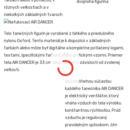
farbách alebo s potlačou, v
dvojnohá figurína
rôznych veľkostiach a v
niekoľkých základných tvaroch:
Telo tanečných figurín je vyrobené z ľahkého a priedušného
nylonu Oxford. Tento materiál je k dispozícii v základných
farbách alebo môže byť digitálne a kompletne potlačený logami,
textami, špecifickými farbami alebo grafickými vzormi. Priemer
tela AIR DANCER je 33 cm alebo 46 cm v závislosti od zvolenej
veľkosti.
Neoddeliteľnou súčasťou
každého tanečníka AIR DANCER
je elektrický ventilátor, ktorý
vháňa vzduch do tela výrobku
konštantnou rýchlosťou. Prúd
vzduchu je regulovaný
pravidelným spôsobom, čím