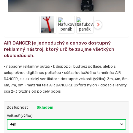
AIR DANCER je jednoduchý a cenovo dostupný
reklamný nástroj, ktorý určite zaujme všetkých
okoloidúcich.
• nápadný reklamný pútač • k dispozícii buď bez potlače, alebo s
celoplošnou digitálnou potlačou • súčasťou každého tanečníka AIR
DANCER je elektrický ventilátor • dostupné veľkosti (výška): 3m, 4m, 5m,
6m, 7m, 8m • materiál tela AIR DANCERu: Oxford nylon • dodacie lehoty:
cca 2–3 týždne od po
celý popis
Dostupnosť
Skladom
Veľkosť (výška)