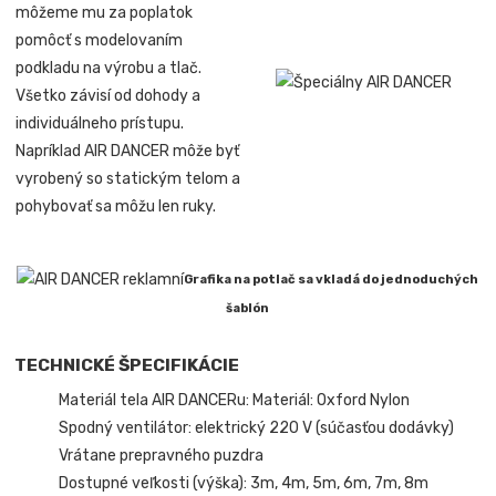
môžeme mu za poplatok
pomôcť s modelovaním
podkladu na výrobu a tlač.
Všetko závisí od dohody a
individuálneho prístupu.
Napríklad AIR DANCER môže byť
vyrobený so statickým telom a
pohybovať sa môžu len ruky.
Grafika na potlač sa vkladá do jednoduchých
šablón
TECHNICKÉ ŠPECIFIKÁCIE
Materiál tela AIR DANCERu: Materiál: Oxford Nylon
Spodný ventilátor: elektrický 220 V (súčasťou dodávky)
Vrátane prepravného puzdra
Dostupné veľkosti (výška): 3m, 4m, 5m, 6m, 7m, 8m