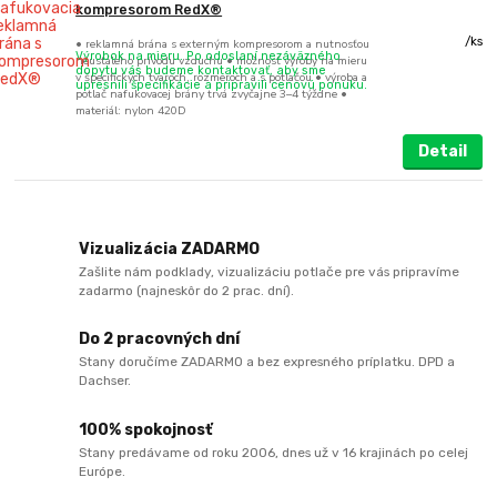
kompresorom RedX®
/
ks
• reklamná brána s externým kompresorom a nutnosťou
Výrobok na mieru. Po odoslaní nezáväzného
neustáleho prívodu vzduchu • možnosť výroby na mieru
dopytu vás budeme kontaktovať, aby sme
v špecifických tvaroch, rozmeroch a s potlačou • výroba a
upresnili špecifikácie a pripravili cenovú ponuku.
potlač nafukovacej brány trvá zvyčajne 3–4 týždne •
materiál: nylon 420D
Detail
Vizualizácia ZADARMO
Zašlite nám podklady, vizualizáciu potlače pre vás pripravíme
zadarmo (najneskôr do 2 prac. dní).
Do 2 pracovných dní
Stany doručíme ZADARMO a bez expresného príplatku. DPD a
Dachser.
100% spokojnosť
Stany predávame od roku 2006, dnes už v 16 krajinách po celej
Európe.