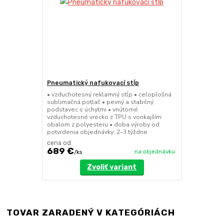
Pneumatický nafukovací stĺp
• vzduchotesný reklamný stĺp • celoplošná
sublimačná potlač • pevný a stabilný
podstavec s úchytmi • vnútorné
vzduchotesné vrecko z TPU s vonkajším
obalom z polyesteru • doba výroby od
potvrdenia objednávky: 2–3 týždne
cena od
689 €
na objednávku
/
ks
Zvoliť variant
TOVAR ZARADENÝ V KATEGÓRIÁCH