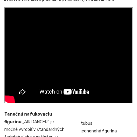
Tanečnú nafukovaciu
figurínu
„AIR DANCER“ je
tubus
možné vyrobiť v štandardných
jednonohá figurína