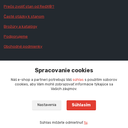
Prečo zvoliť stan od RedX
®?
Časté otázky k stanom
Brožúry a katalógy
Podporujeme
Obchodné podmienky
KONTAKTUJTE NÁS
Spracovanie cookies
Náš e-shop a partneri potrebujú Váš
súhlas
s použitím súborov
cookies, aby Vám mohli zobrazovať informácie týkajúce sa
Zákaznícka podpora RedX®
Vašich záujmov.
+421 905 060 020
Po - Pi (9 - 16.00 hod.)
Súhlasím
Nastavenia
info@redx-stany.sk
Súhlas môžete odmietnuť
tu
.