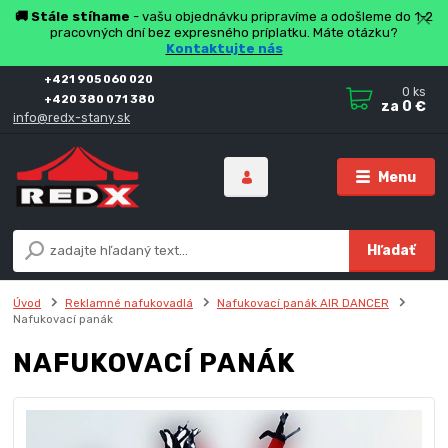
🚚 Stále stíhame
- vašu objednávku pripravíme a odošleme do 1-2
pracovných dní bez expresného príplatku. Máte otázku?
Kontaktujte nás
+421 905 060 020
0
ks
+420 380 071 380
za
0 €
info@redx-stany.sk
Menu
Hľadať
Úvod
Reklamné nafukovadlá
Nafukovací panák AIR DANCER
Nafukovací panák
NAFUKOVACÍ PANÁK