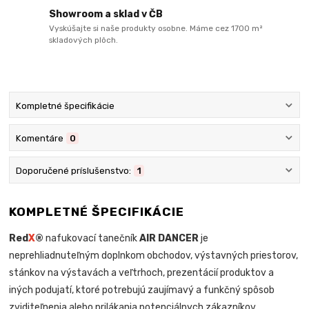
Showroom a sklad v ČB
Vyskúšajte si naše produkty osobne. Máme cez 1700 m²
skladových plôch.
Kompletné špecifikácie
Komentáre
0
Doporučené príslušenstvo:
1
KOMPLETNÉ ŠPECIFIKÁCIE
Red
X
®
nafukovací tanečník
AIR DANCER
je
neprehliadnuteľným doplnkom obchodov, výstavných priestorov,
stánkov na výstavách a veľtrhoch, prezentácií produktov a
iných podujatí, ktoré potrebujú zaujímavý a funkčný spôsob
zviditeľnenia alebo prilákania potenciálnych zákazníkov.