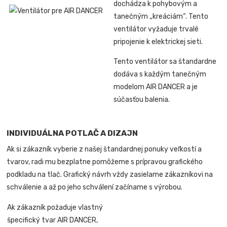
dochádza k pohybovým a
tanečným „kreáciám“. Tento
ventilátor vyžaduje trvalé
pripojenie k elektrickej sieti.
Tento ventilátor sa štandardne
dodáva s každým tanečným
modelom AIR DANCER a je
súčasťou balenia.
INDIVIDUÁLNA POTLAČ A DIZAJN
Ak si zákazník vyberie z našej štandardnej ponuky veľkostí a
tvarov, radi mu bezplatne pomôžeme s prípravou grafického
podkladu na tlač. Grafický návrh vždy zasielame zákazníkovi na
schválenie a až po jeho schválení začíname s výrobou.
Ak zákazník požaduje vlastný
špecifický tvar AIR DANCER,