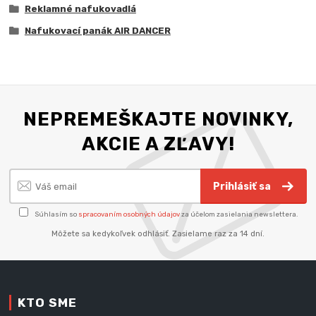
Reklamné nafukovadlá
Nafukovací panák AIR DANCER
NEPREMEŠKAJTE NOVINKY,
AKCIE A ZĽAVY!
Prihlásiť sa
Súhlasím so
spracovaním osobných údajov
za účelom zasielania newslettera.
Môžete sa kedykoľvek odhlásiť. Zasielame raz za 14 dní.
KTO SME