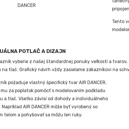
tanečný
pripojen
Tento v
modelom
DUÁLNA POTLAČ A DIZAJN
kazník vyberie z našej štandardnej ponuky veľkostí a tvarov
 na tlač. Grafický návrh vždy zasielame zákazníkovi na schv
ník požaduje vlastný špecifický tvar AIR DANCER,
mu za poplatok pomôcť s modelovaním podkladu
u a tlač. Všetko závisí od dohody a individuálneho
. Napríklad AIR DANCER môže byť vyrobený so
m telom a pohybovať sa môžu len ruky.