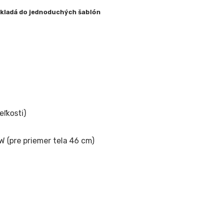
 vkladá do jednoduchých šablón
eľkosti)
W (pre priemer tela 46 cm)