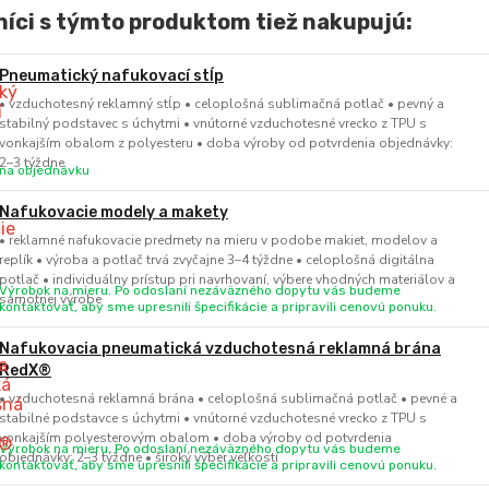
íci s týmto produktom tiež nakupujú:
Pneumatický nafukovací stĺp
• vzduchotesný reklamný stĺp • celoplošná sublimačná potlač • pevný a
stabilný podstavec s úchytmi • vnútorné vzduchotesné vrecko z TPU s
vonkajším obalom z polyesteru • doba výroby od potvrdenia objednávky:
2–3 týždne
na objednávku
Nafukovacie modely a makety
• reklamné nafukovacie predmety na mieru v podobe makiet, modelov a
replík • výroba a potlač trvá zvyčajne 3–4 týždne • celoplošná digitálna
potlač • individuálny prístup pri navrhovaní, výbere vhodných materiálov a
Výrobok na mieru. Po odoslaní nezáväzného dopytu vás budeme
samotnej výrobe
kontaktovať, aby sme upresnili špecifikácie a pripravili cenovú ponuku.
Nafukovacia pneumatická vzduchotesná reklamná brána
RedX®
• vzduchotesná reklamná brána • celoplošná sublimačná potlač • pevné a
stabilné podstavce s úchytmi • vnútorné vzduchotesné vrecko z TPU s
vonkajším polyesterovým obalom • doba výroby od potvrdenia
Výrobok na mieru. Po odoslaní nezáväzného dopytu vás budeme
objednávky: 2–3 týždne • široký výber veľkostí
kontaktovať, aby sme upresnili špecifikácie a pripravili cenovú ponuku.