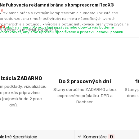
Nafukovacia reklamná brána s kompresorom RedX®
• reklamná brána s externým kompresorom a nutnosťou neustáleho
prívodu vzduchu • možnosť výroby na mieru v špecifických tvaroch,
rozmeroch a s potlačou • výroba a potlač nafukovacej brány trvá zvyčajne
Výrobok na mieru. Po odoslaní nezáväzného dopytu vás budeme
3–4 týždne • materiál: nylon 420D
kontaktovať, aby sme upresnili špecifikácie a pripravili cenovú ponuku.
lizácia ZADARMO
Do 2 pracovných dní
1
m podklady, vizualizáciu
Stany doručíme ZADARMO a bez
Stany 
e pre vás pripravíme
expresného príplatku. DPD a
dnes u
 (najneskôr do 2 prac.
Dachser.
dní).
etné špecifikácie
Komentáre
0