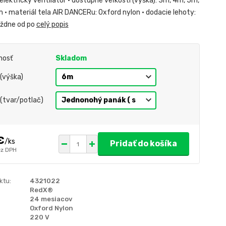
lektrický ventilátor • dostupné veľkosti (výška): 3m, 4m, 5m,
 • materiál tela AIR DANCERu: Oxford nylon • dodacie lehoty:
ýždne od po
celý popis
nosť
Skladom
 (výška)
 (tvar/potlač)
€
/
ks
Pridať do košíka
z DPH
ktu:
4321022
RedX®
24 mesiacov
Oxford Nylon
220 V