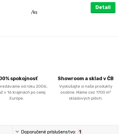
Detail
/
ks
00% spokojnosť
Showroom a sklad v ČB
predávame od roku 2006,
Vyskúšajte si naše produkty
ž v 16 krajinách po celej
osobne. Máme cez 1700 m²
Európe.
skladových plôch.
Doporučené príslušenstvo:
1