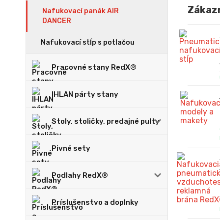
Zákazn
Nafukovací panák AIR
DANCER
Nafukovací stĺp s potlačou
Pracovné stany RedX®
IHLAN párty stany
Stoly, stoličky, predajné pulty
Pivné sety
Podlahy RedX®
Príslušenstvo a doplnky