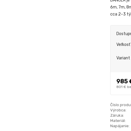
DANCER je e
6m, 7m, 8m
cca 2–3 t
Dostup
Veľkosť
Variant
985 
801 €
be
Číslo produ
Výrobca:
Záruka:
Materiál:
Napájanie: