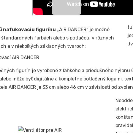
tu
 nafukovaciu figurínu
„AIR DANCER“ je možné
je
v štandardných farbách alebo s potlačou, v rôznych
dv
ach a v niekoľkých základných tvaroch:
ečných figurín je vyrobené z ľahkého a priedušného nylonu O
alebo môže byť digitálne a kompletne potlačený logami, text
tela AIR DANCER je 33 cm alebo 46 cm v závislosti od zvolene
Neoddel
elektri
konštan
pravide