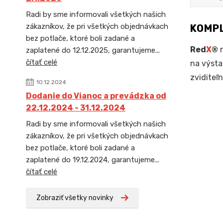
Radi by sme informovali všetkých našich
zákazníkov, že pri všetkých objednávkach
KOMPL
bez potlače, ktoré boli zadané a
Red
X
®
n
zaplatené do 12.12.2025, garantujeme...
čítať celé
na výsta
zviditeľ
10.12.2024
Dodanie do Vianoc a prevádzka od
22.12.2024 - 31.12.2024
Radi by sme informovali všetkých našich
zákazníkov, že pri všetkých objednávkach
bez potlače, ktoré boli zadané a
zaplatené do 19.12.2024, garantujeme...
čítať celé
Zobraziť všetky novinky