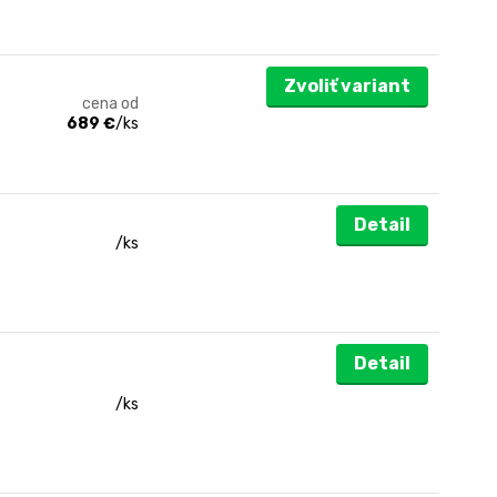
Zvoliť variant
cena od
689 €
/
ks
Detail
/
ks
Detail
/
ks