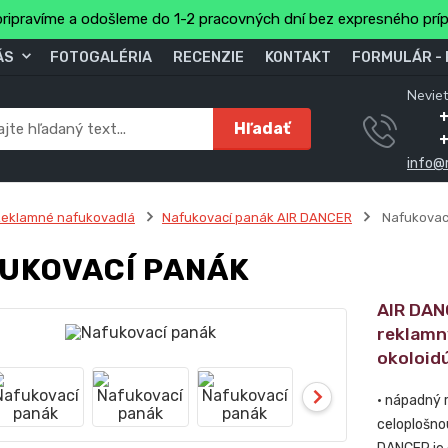
ripravíme a odošleme do 1-2 pracovných dní bez expresného prí
ÁS
FOTOGALÉRIA
RECENZIE
KONTAKT
FORMULÁR -
Neviet
Hľadať
info@
Reklamné nafukovadlá
Nafukovací panák AIR DANCER
Nafukovac
UKOVACÍ PANÁK
AIR DAN
reklamn
okoloidú
• nápadný r
celoplošno