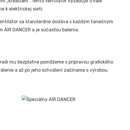
m „kreáciám“. Tento ventilátor vyžaduje trvalé
ie k elektrickej sieti.
entilátor sa štandardne dodáva s každým tanečným
 AIR DANCER a je súčasťou balenia.
, radi mu bezplatne pomôžeme s prípravou grafického
álenie a až po jeho schválení začíname s výrobou.