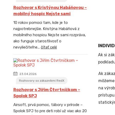
Rozhovor s Kristýnou Habáňovou –
mobilný hospic Nejste sami
10 rokov pomoci tam, kde je to
najpotrebnejšie. Kristýna Habáňová z
mobilného hospicu Nejste sami rozpráva,
ako funguje starostlivosť o
INDIVI
nevyliečiteľne...
čítať celé
Ak si zá
podkladu
Ak zákaz
23.04.2026
môžeme 
Rozhovory so zákazníkmi RedX
na výrob
Rozhovor s Jiřím Čtvrtníčkom –
prístupu
Spolok SPJ
statický
Airsoft, prvá pomoc, tábory v prírode –
Spolok SPJ to pre deti robí už viac ako 20