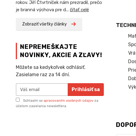
rokov. Jiří Čtvrtníček nám prezradil, prečo
je branná výchova pre d...
čítať celé
Zobraziť všetky články
TECHNI
Mat
Spo
NEPREMEŠKAJTE
Vrá
NOVINKY, AKCIE A ZĽAVY!
Dos
Môžete sa kedykoľvek odhlásiť.
Pri
Zasielame raz za 14 dní.
Dob
Výk
Prihlásiť sa
Súhlasím so
spracovaním osobných údajov
za
účelom zasielania newslettera.
DOPO