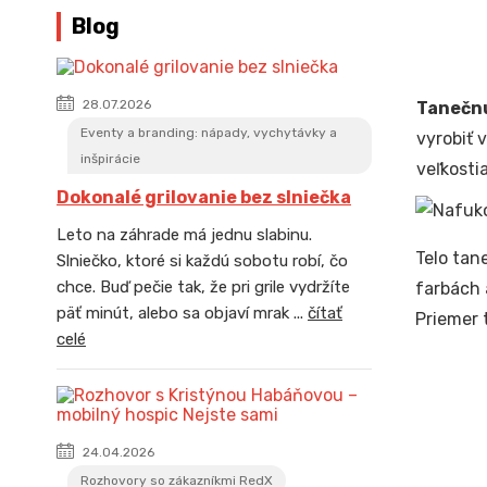
Blog
28.07.2026
Tanečnú
Eventy a branding: nápady, vychytávky a
vyrobiť 
inšpirácie
veľkosti
Dokonalé grilovanie bez slniečka
Leto na záhrade má jednu slabinu.
Telo tan
Slniečko, ktoré si každú sobotu robí, čo
chce. Buď pečie tak, že pri grile vydržíte
farbách 
päť minút, alebo sa objaví mrak ...
čítať
Priemer 
celé
24.04.2026
Rozhovory so zákazníkmi RedX