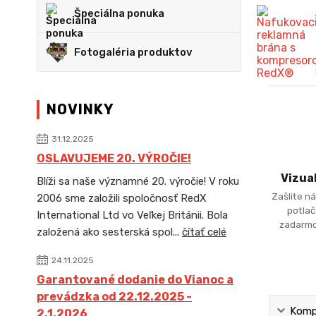
Špeciálna ponuka
Fotogaléria produktov
NOVINKY
31.12.2025
OSLAVUJEME 20. VÝROČIE!
Vizua
Blíži sa naše významné 20. výročie! V roku
Zašlite ná
2006 sme založili spoločnosť RedX
potlač
International Ltd vo Veľkej Británii. Bola
zadarmo
založená ako sesterská spol...
čítať celé
24.11.2025
Garantované dodanie do Vianoc a
prevádzka od 22.12.2025 -
Kompl
2.1.2026