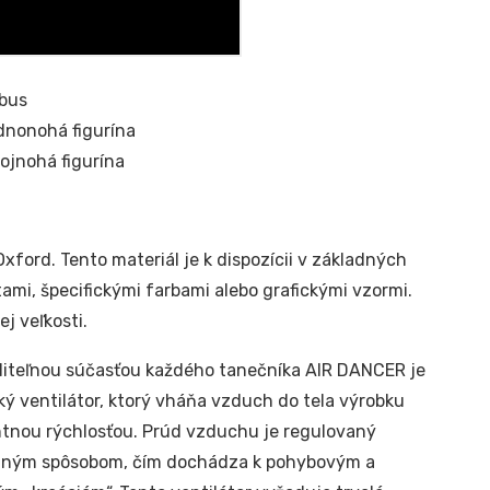
bus
dnonohá figurína
ojnohá figurína
xford. Tento materiál je k dispozícii v základných
ami, špecifickými farbami alebo grafickými vzormi.
j veľkosti.
iteľnou súčasťou každého tanečníka AIR DANCER je
cký ventilátor, ktorý vháňa vzduch do tela výrobku
tnou rýchlosťou. Prúd vzduchu je regulovaný
lným spôsobom, čím dochádza k pohybovým a