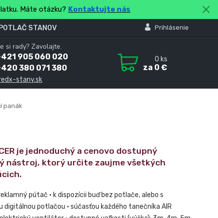
platku. Máte otázku?
Kontaktujte nás
 POTLAČ STANOV
Prihlásenie
e si rady? Zavolajte.
+421 905 060 020
0
ks
za
0 €
+420 380 071 380
redx-stany.sk
í panák
CER je jednoduchý a cenovo dostupný
ý nástroj, ktorý určite zaujme všetkých
cich.
eklamný pútač • k dispozícii buď bez potlače, alebo s
u digitálnou potlačou • súčasťou každého tanečníka AIR