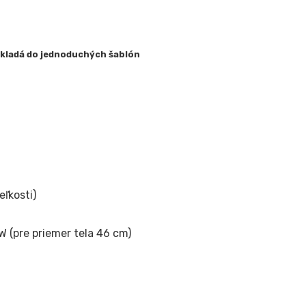
 vkladá do jednoduchých šablón
eľkosti)
W (pre priemer tela 46 cm)