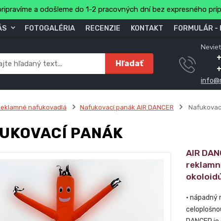
ripravíme a odošleme do 1-2 pracovných dní bez expresného prí
ÁS
FOTOGALÉRIA
RECENZIE
KONTAKT
FORMULÁR -
Neviet
Hľadať
info@
Reklamné nafukovadlá
Nafukovací panák AIR DANCER
Nafukovac
UKOVACÍ PANÁK
AIR DAN
reklamn
okoloidú
• nápadný r
celoplošno