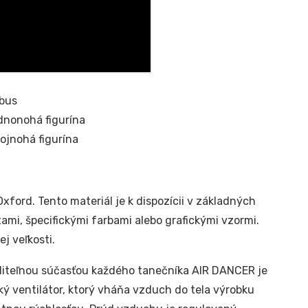
bus
dnonohá figurína
ojnohá figurína
xford. Tento materiál je k dispozícii v základných
ami, špecifickými farbami alebo grafickými vzormi.
j veľkosti.
iteľnou súčasťou každého tanečníka AIR DANCER je
cký ventilátor, ktorý vháňa vzduch do tela výrobku