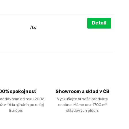
Detail
/
ks
00% spokojnosť
Showroom a sklad v ČB
predávame od roku 2006,
Vyskúšajte si naše produkty
ž v 16 krajinách po celej
osobne. Máme cez 1700 m²
Európe.
skladových plôch.