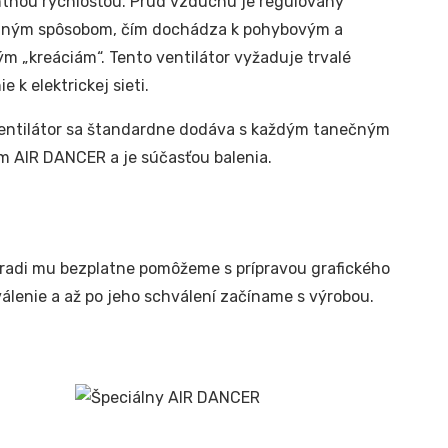
tnou rýchlosťou. Prúd vzduchu je regulovaný
lným spôsobom, čím dochádza k pohybovým a
m „kreáciám“. Tento ventilátor vyžaduje trvalé
ie k elektrickej sieti.
entilátor sa štandardne dodáva s každým tanečným
 AIR DANCER a je súčasťou balenia.
, radi mu bezplatne pomôžeme s prípravou grafického
álenie a až po jeho schválení začíname s výrobou.