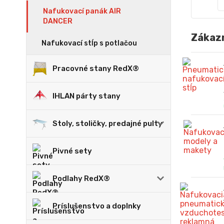
Nafukovací panák AIR
DANCER
Zákazn
Nafukovací stĺp s potlačou
Pracovné stany RedX®
IHLAN párty stany
Stoly, stoličky, predajné pulty
Pivné sety
Podlahy RedX®
Príslušenstvo a doplnky