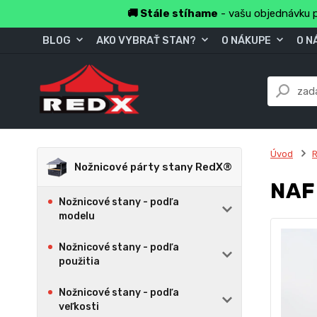
🚚 Stále stíhame
- vašu objednávku p
BLOG
AKO VYBRAŤ STAN?
O NÁKUPE
O N
Úvod
Nožnicové párty stany RedX®
NAF
Nožnicové stany - podľa
modelu
Nožnicové stany - podľa
použitia
Nožnicové stany - podľa
veľkosti