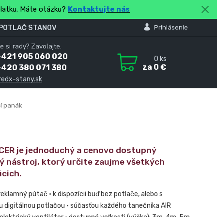
platku. Máte otázku?
Kontaktujte nás
 POTLAČ STANOV
Prihlásenie
e si rady? Zavolajte.
+421 905 060 020
0
ks
za
0 €
+420 380 071 380
redx-stany.sk
í panák
CER je jednoduchý a cenovo dostupný
ý nástroj, ktorý určite zaujme všetkých
cich.
eklamný pútač • k dispozícii buď bez potlače, alebo s
u digitálnou potlačou • súčasťou každého tanečníka AIR