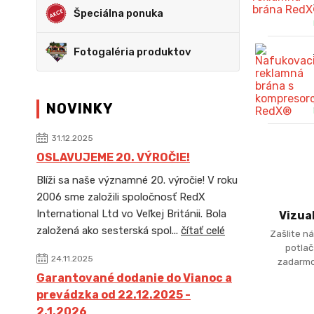
Špeciálna ponuka
Fotogaléria produktov
NOVINKY
31.12.2025
OSLAVUJEME 20. VÝROČIE!
Blíži sa naše významné 20. výročie! V roku
2006 sme založili spoločnosť RedX
International Ltd vo Veľkej Británii. Bola
Vizua
založená ako sesterská spol...
čítať celé
Zašlite ná
potlač
24.11.2025
zadarmo
Garantované dodanie do Vianoc a
prevádzka od 22.12.2025 -
2.1.2026