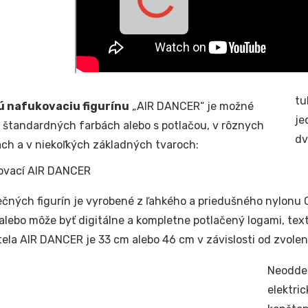
tu
 nafukovaciu figurínu
„AIR DANCER“ je možné
je
v štandardných farbách alebo s potlačou, v rôznych
dv
ach a v niekoľkých základných tvaroch:
ečných figurín je vyrobené z ľahkého a priedušného nylonu O
alebo môže byť digitálne a kompletne potlačený logami, text
tela AIR DANCER je 33 cm alebo 46 cm v závislosti od zvolene
Neoddel
elektri