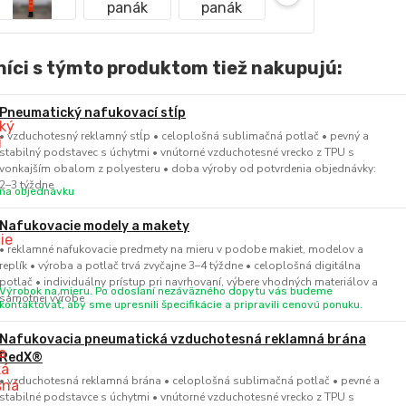
íci s týmto produktom tiež nakupujú:
Pneumatický nafukovací stĺp
• vzduchotesný reklamný stĺp • celoplošná sublimačná potlač • pevný a
stabilný podstavec s úchytmi • vnútorné vzduchotesné vrecko z TPU s
vonkajším obalom z polyesteru • doba výroby od potvrdenia objednávky:
2–3 týždne
na objednávku
Nafukovacie modely a makety
• reklamné nafukovacie predmety na mieru v podobe makiet, modelov a
replík • výroba a potlač trvá zvyčajne 3–4 týždne • celoplošná digitálna
potlač • individuálny prístup pri navrhovaní, výbere vhodných materiálov a
Výrobok na mieru. Po odoslaní nezáväzného dopytu vás budeme
samotnej výrobe
kontaktovať, aby sme upresnili špecifikácie a pripravili cenovú ponuku.
Nafukovacia pneumatická vzduchotesná reklamná brána
RedX®
• vzduchotesná reklamná brána • celoplošná sublimačná potlač • pevné a
stabilné podstavce s úchytmi • vnútorné vzduchotesné vrecko z TPU s