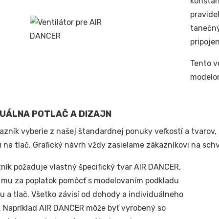
konštan
pravide
tanečný
pripojen
Tento v
modelom
DUÁLNA POTLAČ A DIZAJN
kazník vyberie z našej štandardnej ponuky veľkostí a tvarov
 na tlač. Grafický návrh vždy zasielame zákazníkovi na schv
ník požaduje vlastný špecifický tvar AIR DANCER,
mu za poplatok pomôcť s modelovaním podkladu
u a tlač. Všetko závisí od dohody a individuálneho
. Napríklad AIR DANCER môže byť vyrobený so