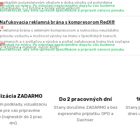
vonkajším polyesterovým obalom • doba výroby od potvrdenia
Výrobok na mieru. Po odoslaní nezáväzného dopytu vás budeme
objednávky: 2–3 týždne • široký výber veľkostí
kontaktovať, aby sme upresnili špecifikácie a pripravili cenovú ponuku.
Nafukovacia reklamná brána s kompresorom RedX®
• reklamná brána s externým kompresorom a nutnosťou neustáleho
prívodu vzduchu • možnosť výroby na mieru v špecifických tvaroch,
rozmeroch a s potlačou • výroba a potlač nafukovacej brány trvá zvyčajne
Výrobok na mieru. Po odoslaní nezáväzného dopytu vás budeme
3–4 týždne • materiál: nylon 420D
kontaktovať, aby sme upresnili špecifikácie a pripravili cenovú ponuku.
lizácia ZADARMO
Do 2 pracovných dní
1
m podklady, vizualizáciu
Stany doručíme ZADARMO a bez
Stany 
e pre vás pripravíme
expresného príplatku. DPD a
dnes u
 (najneskôr do 2 prac.
Dachser.
dní).