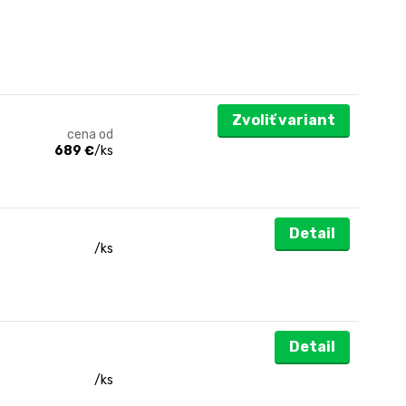
Zvoliť variant
cena od
689 €
/
ks
Detail
/
ks
Detail
/
ks