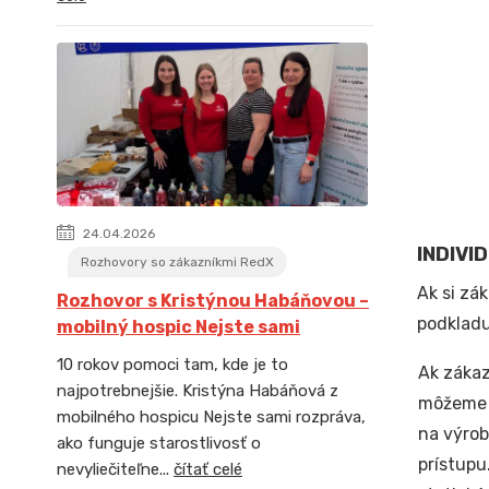
24.04.2026
INDIVI
Rozhovory so zákazníkmi RedX
Ak si zá
Rozhovor s Kristýnou Habáňovou –
podkladu
mobilný hospic Nejste sami
10 rokov pomoci tam, kde je to
Ak zákaz
najpotrebnejšie. Kristýna Habáňová z
môžeme 
mobilného hospicu Nejste sami rozpráva,
na výrob
ako funguje starostlivosť o
prístupu
nevyliečiteľne...
čítať celé