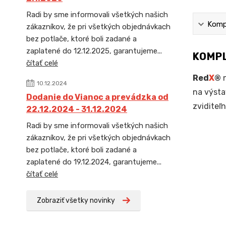
Radi by sme informovali všetkých našich
Kompl
zákazníkov, že pri všetkých objednávkach
bez potlače, ktoré boli zadané a
zaplatené do 12.12.2025, garantujeme...
KOMPL
čítať celé
Red
X
®
n
10.12.2024
na výsta
Dodanie do Vianoc a prevádzka od
zviditeľ
22.12.2024 - 31.12.2024
Radi by sme informovali všetkých našich
zákazníkov, že pri všetkých objednávkach
bez potlače, ktoré boli zadané a
zaplatené do 19.12.2024, garantujeme...
čítať celé
Zobraziť všetky novinky