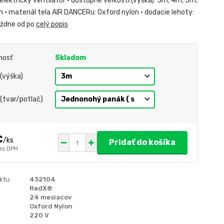
lektrický ventilátor • dostupné veľkosti (výška): 3m, 4m, 5m,
 • materiál tela AIR DANCERu: Oxford nylon • dodacie lehoty:
ýždne od po
celý popis
nosť
Skladom
 (výška)
 (tvar/potlač)
€
/
ks
Pridať do košíka
ez DPH
ktu:
432104
RedX®
24 mesiacov
Oxford Nylon
220 V