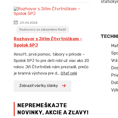
statický
23.04.2026
Rozhovory so zákazníkmi RedX
TECHNI
Rozhovor s Jiřím Čtvrtníčkom –
Spolok SPJ
Mat
Spo
Airsoft, prvá pomoc, tábory v prírode –
Vrá
Spolok SPJ to pre deti robí už viac ako 20
rokov. Jiří Čtvrtníček nám prezradil, prečo
Dos
je branná výchova pre d...
čítať celé
Pri
Dob
Zobraziť všetky články
Výk
NEPREMEŠKAJTE
NOVINKY, AKCIE A ZĽAVY!