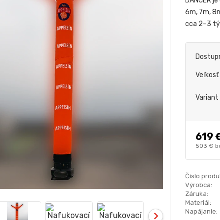
DANCER je e
6m, 7m, 8m
cca 2–3 t
Dostup
Veľkosť
Variant
619 
503 €
b
Číslo produ
Výrobca:
Záruka:
Materiál:
Napájanie: