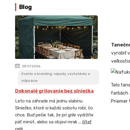
Blog
Tanečnú
vyrobiť 
veľkosti
28.07.2026
Eventy a branding: nápady, vychytávky a
inšpirácie
Telo tan
Dokonalé grilovanie bez slniečka
farbách 
Priemer 
Leto na záhrade má jednu slabinu.
Slniečko, ktoré si každú sobotu robí, čo
chce. Buď pečie tak, že pri grile vydržíte
päť minút, alebo sa objaví mrak ...
čítať
celé