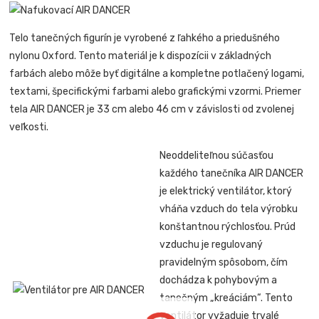
Telo tanečných figurín je vyrobené z ľahkého a priedušného
nylonu Oxford. Tento materiál je k dispozícii v základných
farbách alebo môže byť digitálne a kompletne potlačený logami,
textami, špecifickými farbami alebo grafickými vzormi. Priemer
tela AIR DANCER je 33 cm alebo 46 cm v závislosti od zvolenej
veľkosti.
Neoddeliteľnou súčasťou
každého tanečníka AIR DANCER
je elektrický ventilátor, ktorý
vháňa vzduch do tela výrobku
konštantnou rýchlosťou. Prúd
vzduchu je regulovaný
pravidelným spôsobom, čím
dochádza k pohybovým a
tanečným „kreáciám“. Tento
ventilátor vyžaduje trvalé