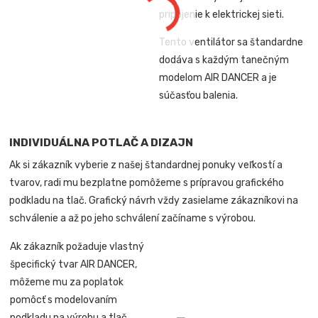
pripojenie k elektrickej sieti.
Tento ventilátor sa štandardne
dodáva s každým tanečným
modelom AIR DANCER a je
súčasťou balenia.
INDIVIDUÁLNA POTLAČ A DIZAJN
Ak si zákazník vyberie z našej štandardnej ponuky veľkostí a
tvarov, radi mu bezplatne pomôžeme s prípravou grafického
podkladu na tlač. Grafický návrh vždy zasielame zákazníkovi na
schválenie a až po jeho schválení začíname s výrobou.
Ak zákazník požaduje vlastný
špecifický tvar AIR DANCER,
môžeme mu za poplatok
pomôcť s modelovaním
podkladu na výrobu a tlač.