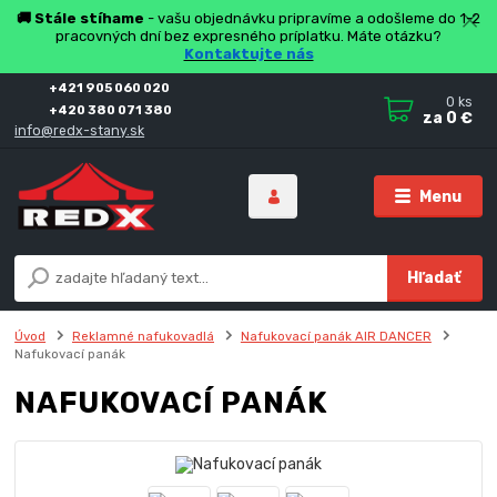
🚚 Stále stíhame
- vašu objednávku pripravíme a odošleme do 1-2
pracovných dní bez expresného príplatku. Máte otázku?
Kontaktujte nás
+421 905 060 020
0
ks
+420 380 071 380
za
0 €
info@redx-stany.sk
Menu
Hľadať
Úvod
Reklamné nafukovadlá
Nafukovací panák AIR DANCER
Nafukovací panák
NAFUKOVACÍ PANÁK