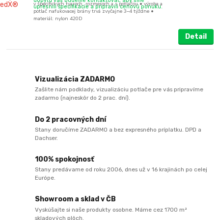
dopytu vás budeme kontaktovať, aby sme
v špecifických tvaroch, rozmeroch a s potlačou • výroba a
upresnili špecifikácie a pripravili cenovú ponuku.
potlač nafukovacej brány trvá zvyčajne 3–4 týždne •
materiál: nylon 420D
Detail
Vizualizácia ZADARMO
Zašlite nám podklady, vizualizáciu potlače pre vás pripravíme
zadarmo (najneskôr do 2 prac. dní).
Do 2 pracovných dní
Stany doručíme ZADARMO a bez expresného príplatku. DPD a
Dachser.
100% spokojnosť
Stany predávame od roku 2006, dnes už v 16 krajinách po celej
Európe.
Showroom a sklad v ČB
Vyskúšajte si naše produkty osobne. Máme cez 1700 m²
skladových plôch.