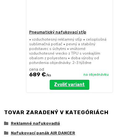
Pneumatický nafukovací stĺp
• vzduchotesný reklamný stĺp • celoplošná
sublimačná potlač • pevný a stabilný
podstavec s úchytmi • vnútorné
vzduchotesné vrecko z TPU s vonkajším
obalom z polyesteru • doba výroby od
potvrdenia objednávky: 2–3 týždne
cena od
689 €
na objednávku
/
ks
Zvoliť variant
TOVAR ZARADENÝ V KATEGÓRIÁCH
Reklamné nafukovadlá
Nafukovací panák AIR DANCER