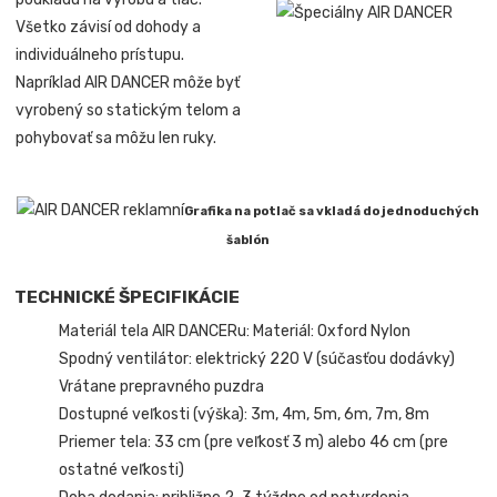
Všetko závisí od dohody a
individuálneho prístupu.
Napríklad AIR DANCER môže byť
vyrobený so statickým telom a
pohybovať sa môžu len ruky.
Grafika na potlač sa vkladá do jednoduchých
šablón
TECHNICKÉ ŠPECIFIKÁCIE
Materiál tela AIR DANCERu: Materiál: Oxford Nylon
Spodný ventilátor: elektrický 220 V (súčasťou dodávky)
Vrátane prepravného puzdra
Dostupné veľkosti (výška): 3m, 4m, 5m, 6m, 7m, 8m
Priemer tela: 33 cm (pre veľkosť 3 m) alebo 46 cm (pre
ostatné veľkosti)