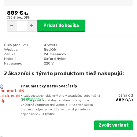
889 €
/
ks
723 €
bez DPH
Pridať do košíka
Číslo produktu:
432107
Výrobca:
RedX®
Záruka:
24 mesiacov
Materiál:
Oxford Nylon
Napájanie:
220 V
Zákazníci s týmto produktom tiež nakupujú:
Pneumatický nafukovací stĺp
• vzduchotesný reklamný stĺp • celoplošná sublimačná
cena od
na objednávku
potlač • pevný a stabilný podstavec s úchytmi •
689 €
/
ks
vnútorné vzduchotesné vrecko z TPU s vonkajším
obalom z polyesteru • doba výroby od potvrdenia
objednávky: 2–3 týždne
Zvoliť variant