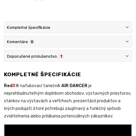
Kompletné špecifikácie
Komentáre
0
Doporučené príslušenstvo:
1
KOMPLETNÉ ŠPECIFIKÁCIE
Red
X
®
nafukovací tanečník
AIR DANCER
je
neprehliadnuteľným doplnkom obchodov, výstavných priestorov,
stánkov na výstavách a veľtrhoch, prezentácií produktov a
iných podujatí, ktoré potrebujú zaujímavý a funkčný spôsob
zviditeľnenia alebo prilákania potenciálnych zákazníkov.