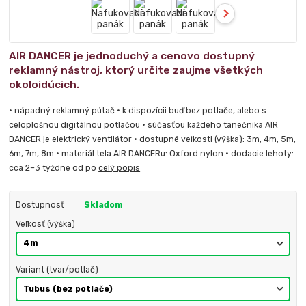
AIR DANCER je jednoduchý a cenovo dostupný
reklamný nástroj, ktorý určite zaujme všetkých
okoloidúcich.
• nápadný reklamný pútač • k dispozícii buď bez potlače, alebo s
celoplošnou digitálnou potlačou • súčasťou každého tanečníka AIR
DANCER je elektrický ventilátor • dostupné veľkosti (výška): 3m, 4m, 5m,
6m, 7m, 8m • materiál tela AIR DANCERu: Oxford nylon • dodacie lehoty:
cca 2–3 týždne od po
celý popis
Dostupnosť
Skladom
Veľkosť (výška)
Variant (tvar/potlač)