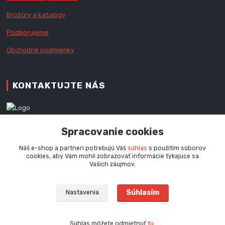
Brožúry a katalógy
Podporujeme
Obchodné podmienky
KONTAKTUJTE NÁS
Zákaznícka podpora RedX®
Spracovanie cookies
+421 905 060 020
Po - Pi (9 - 16.00 hod.)
Náš e-shop a partneri potrebujú Váš
súhlas
s použitím súborov
cookies, aby Vám mohli zobrazovať informácie týkajúce sa
info@redx-stany.sk
Vašich záujmov.
Súhlasím
Nastavenia
Súhlas môžete odmietnuť
tu
.