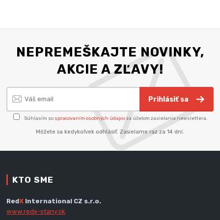
NEPREMEŠKAJTE NOVINKY,
AKCIE A ZĽAVY!
Prihlásiť sa
Súhlasím so
spracovaním osobných údajov
za účelom zasielania newslettera.
Môžete sa kedykoľvek odhlásiť. Zasielame raz za 14 dní.
KTO SME
Red
X
International CZ s.r.o.
www.redx-stany.sk