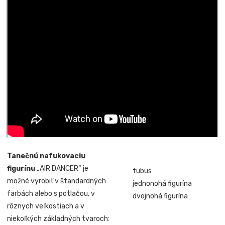
Tanečnú nafukovaciu
figurínu
„AIR DANCER“ je
tubus
možné vyrobiť v štandardných
jednonohá figurína
farbách alebo s potlačou, v
dvojnohá figurína
rôznych veľkostiach a v
niekoľkých základných tvaroch: