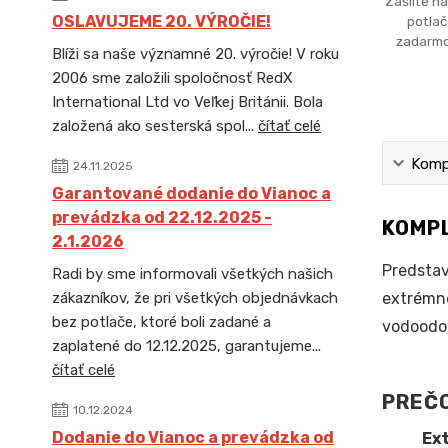
Zašlite ná
OSLAVUJEME 20. VÝROČIE!
potlač
zadarmo
Blíži sa naše významné 20. výročie! V roku
2006 sme založili spoločnosť RedX
International Ltd vo Veľkej Británii. Bola
založená ako sesterská spol...
čítať celé
Kompl
24.11.2025
Garantované dodanie do Vianoc a
prevádzka od 22.12.2025 -
KOMPL
2.1.2026
Predstav
Radi by sme informovali všetkých našich
extrémne
zákazníkov, že pri všetkých objednávkach
bez potlače, ktoré boli zadané a
vodoodol
zaplatené do 12.12.2025, garantujeme...
čítať celé
PREČO
10.12.2024
Dodanie do Vianoc a prevádzka od
Ex