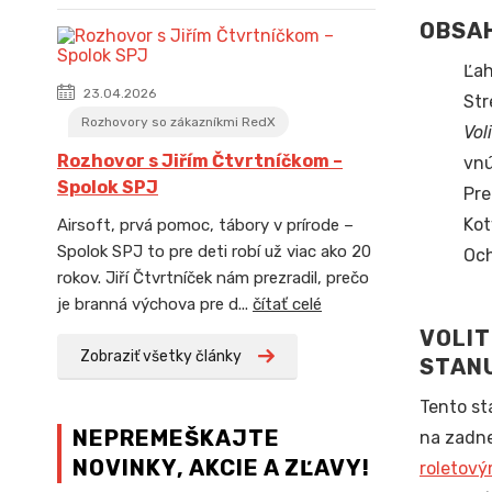
OBSAH
Ľah
23.04.2026
Str
Rozhovory so zákazníkmi RedX
Vol
Rozhovor s Jiřím Čtvrtníčkom –
vnú
Spolok SPJ
Pre
Kot
Airsoft, prvá pomoc, tábory v prírode –
Spolok SPJ to pre deti robí už viac ako 20
Och
rokov. Jiří Čtvrtníček nám prezradil, prečo
je branná výchova pre d...
čítať celé
VOLIT
Zobraziť všetky články
STAN
Tento st
NEPREMEŠKAJTE
na zadne
NOVINKY, AKCIE A ZĽAVY!
roletový