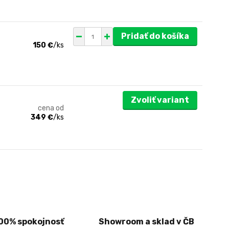
Pridať do košíka
150 €
/
ks
Zvoliť variant
cena od
349 €
/
ks
00% spokojnosť
Showroom a sklad v ČB