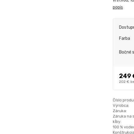
vrstvou, 1
popis
Dostup
Farba
Bočné 
249 
202 €
b
Číslo produ
Výrobca:
Záruka:
Záruka na 
kĺby:
100 % vode
Konštrukcia