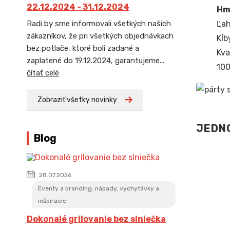
22.12.2024 - 31.12.2024
Hmo
Ľah
Radi by sme informovali všetkých našich
zákazníkov, že pri všetkých objednávkach
Kĺb
bez potlače, ktoré boli zadané a
Kva
zaplatené do 19.12.2024, garantujeme...
100
čítať celé
Zobraziť všetky novinky
JEDNO
Blog
28.07.2026
Eventy a branding: nápady, vychytávky a
inšpirácie
Dokonalé grilovanie bez slniečka