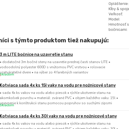
Opláštenie:
Kĺby & spoje
Veľkosť:
Model:
Hmotnosť s
bočnicami:
íci s týmto produktom tiež nakupujú:
3 m LITE bočnice na uzavretie stanu
• dodatočné 3m bočné steny na uzavretie prednej časti stanov LITE •
vodoodolný polyester 600D s vnútornou PVC vrstvou • rolovacie
uzatvárateľné dvere • na výber zo 4 farebných variantov
Skladom
Kotviaca sada 4x ks 15l vaky na vodu pre nožnicové stany
• sada 4x ks vakov na vodu alebo piesok • rýchle ukotvenie stanu na
akomkoľvek povrchu • materiál: zvárané PVC • objem každého vaku: 15l •
upevnenie k konštrukcii stanu pomocou popruhov so suchými zipsmi
Skladom
Kotviaca sada 4x ks 30l vaky na vodu pre nožnicové stany
• sada 4x ks vakov na vodu alebo piesok • rýchle ukotvenie stanu na
akomkoľvek povrchu • materiál: zvárané PVC • objem každého vaku: 30l •