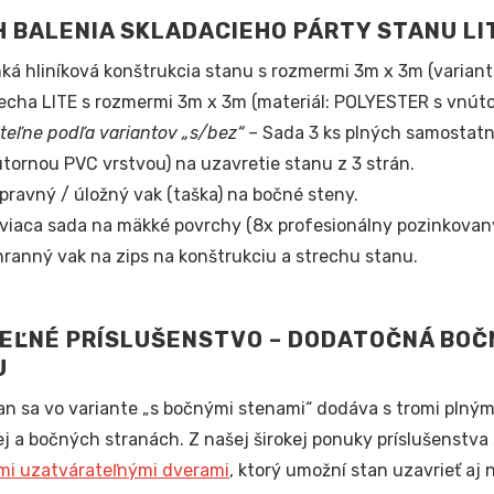
 BALENIA SKLADACIEHO PÁRTY STANU L
ká hliníková konštrukcia stanu s rozmermi 3m x 3m (variant 
echa LITE s rozmermi 3m x 3m (materiál: POLYESTER s vnúto
iteľne podľa variantov „s/bez“ –
Sada 3 ks plných samostatn
tornou PVC vrstvou) na uzavretie stanu z 3 strán.
pravný / úložný vak (taška) na bočné steny.
viaca sada na mäkké povrchy (8x profesionálny pozinkovaný
ranný vak na zips na konštrukciu a strechu stanu.
EĽNÉ PRÍSLUŠENSTVO – DODATOČNÁ BOČ
U
an sa vo variante „s bočnými stenami“ dodáva s tromi plným
j a bočných stranách. Z našej širokej ponuky príslušenstva
mi uzatvárateľnými dverami
, ktorý umožní stan uzavrieť aj