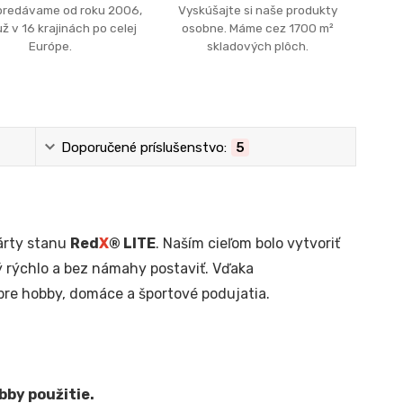
predávame od roku 2006,
Vyskúšajte si naše produkty
ž v 16 krajinách po celej
osobne. Máme cez 1700 m²
Európe.
skladových plôch.
Doporučené príslušenstvo:
5
árty stanu
Red
X
® LITE
. Naším cieľom bolo vytvoriť
 rýchlo a bez námahy postaviť. Vďaka
pre hobby, domáce a športové podujatia.
by použitie.