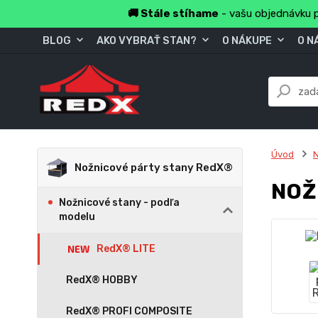
🚚 Stále stíhame
- vašu objednávku p
BLOG
AKO VYBRAŤ STAN?
O NÁKUPE
O N
Úvod
N
Nožnicové párty stany RedX®
NOŽ
Nožnicové stany - podľa
modelu
RedX® LITE
RedX® HOBBY
RedX® PROFI COMPOSITE