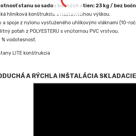
tnosť stanu so sadou bočných stien: 23 kg / bez bočn
ká hliníková konštrukcia s nastaviteľnou výškou.
y a spoje z nylonu vystuženého uhlíkovými vláknami (10-ročn
litný poťah z POLYESTERU s vnútornou PVC vrstvou.
 % vodotesnosť.
DUCHÁ A RÝCHLA INŠTALÁCIA SKLADACI