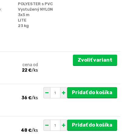
POLYESTER s PVC
:
Vystužený NYLON
3x3 m
LITE
23 kg
Zvoliť variant
cena od
22 €
/
ks
Pridať do košíka
36 €
/
ks
Pridať do košíka
48 €
/
ks