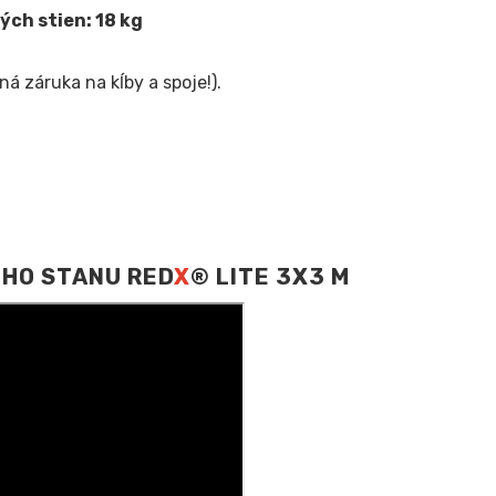
ých stien: 18 kg
á záruka na kĺby a spoje!).
EHO STANU RED
X
® LITE 3X3 M