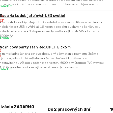
upevnenie k konštrukcii stanu pomocou popruhov so suchými zipsmi
Skladom
Sada 4x ks dobíjateľných LED svetiel
• sada 4x ks dobíjateľných LED svietidiel s vstavanou lítiovou batériou •
nabíjanie cez USB • výdrž až 16 hodín • obsahuje úchyty na konštrukciu
skladacieho stanu • 3 stupne intenzity svetla • výkon 4x 5W • kapacita
6000mAh
Skladom
Nožnicový párty stan RedX® LITE 3x6 m
• mimoriadne ľahký a cenovo dostupný párty stan s rozmermi 3x6m •
rýchla a jednoduchá inštalácia • ľahká hliníková konštrukcia s
nastaviteľnou výškou • poťah z polyesteru 600D s vnútornou PVC vrstvou,
100 % vodotesnosť • na výber zo 4 farebných variantov
Skladom
lizácia ZADARMO
Do 2 pracovných dní
1