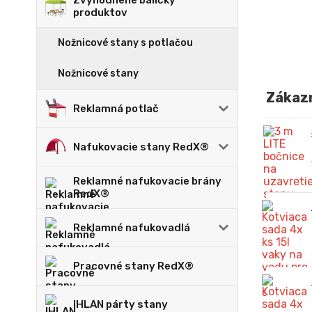
Zvýhodnené balíčky
produktov
Nožnicové stany s potlačou
Nožnicové stany
Zákazn
Reklamná potlač
Nafukovacie stany RedX®
Reklamné nafukovacie brány
RedX®
Reklamné nafukovadlá
Pracovné stany RedX®
IHLAN párty stany