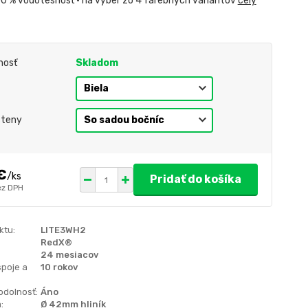
00 % vodotesnosť • na výber zo 4 farebných variantov
celý
nosť
Skladom
steny
€
/
ks
Pridať do košíka
ez DPH
ktu:
LITE3WH2
RedX®
24 mesiacov
spoje a
10 rokov
odolnosť:
Áno
:
Ø 42mm hliník