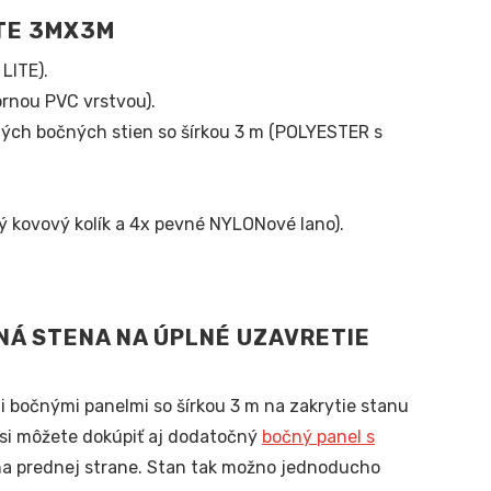
ITE 3MX3M
LITE).
rnou PVC vrstvou).
ých bočných stien so šírkou 3 m (POLYESTER s
 kovový kolík a 4x pevné NYLONové lano).
NÁ STENA NA ÚPLNÉ UZAVRETIE
i bočnými panelmi so šírkou 3 m na zakrytie stanu
 si môžete dokúpiť aj dodatočný
bočný panel s
 na prednej strane. Stan tak možno jednoducho