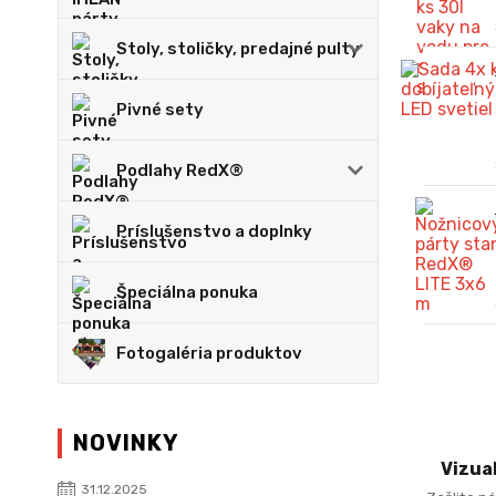
Stoly, stoličky, predajné pulty
Pivné sety
Podlahy RedX®
Príslušenstvo a doplnky
Špeciálna ponuka
Fotogaléria produktov
NOVINKY
Vizua
31.12.2025