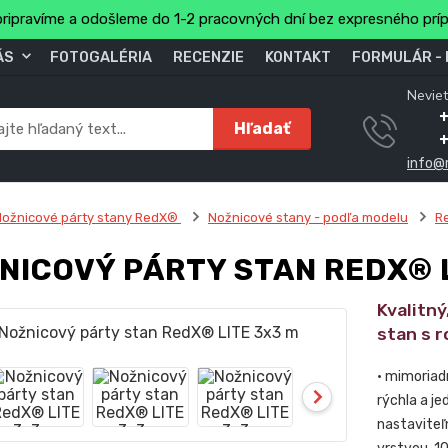
ripravíme a odošleme do 1-2 pracovných dní bez expresného prí
ÁS
FOTOGALÉRIA
RECENZIE
KONTAKT
FORMULÁR -
Neviet
Hľadať
info@
ožnicové párty stany RedX®
Nožnicové stany - podľa modelu
R
NICOVÝ PÁRTY STAN REDX® L
Kvalitn
stan s 
• mimoriad
rýchla a je
nastaviteľ