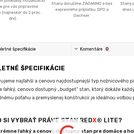
m podklady, vizualizáciu
Stany doručíme ZADARMO a bez
Stany 
e pre vás pripravíme
expresného príplatku. DPD a
dnes u
 (najneskôr do 2 prac.
Dachser.
dní).
etné špecifikácie
Komentáre
0
ETNÉ ŠPECIFIKÁCIE
ujeme najľahší a cenovo najdostupnejší typ nožnicového p
 ľahký, cenovo dostupný „budget“ stan, ktorý dokáže každý
nému poťahu a premyslenej konštrukcii je ideálnou voľbou 
 SI VYBRAŤ PRÁVE STAN RED
X
® LITE?
trémne ľahký a cenovo dostupný stan pre domáce a hob