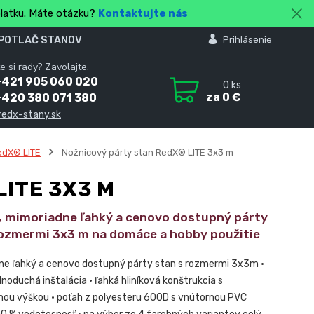
platku. Máte otázku?
Kontaktujte nás
 POTLAČ STANOV
Prihlásenie
e si rady? Zavolajte.
+421 905 060 020
0
ks
za
0 €
+420 380 071 380
redx-stany.sk
edX® LITE
Nožnicový párty stan RedX® LITE 3x3 m
ITE 3X3 M
ý, mimoriadne ľahký a cenovo dostupný párty
rozmermi 3x3 m na domáce a hobby použitie
ne ľahký a cenovo dostupný párty stan s rozmermi 3x3m •
dnoduchá inštalácia • ľahká hliníková konštrukcia s
nou výškou • poťah z polyesteru 600D s vnútornou PVC