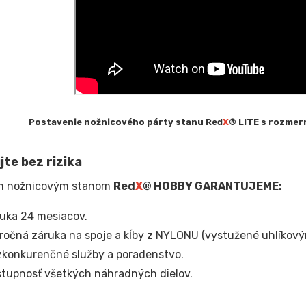
Postavenie nožnicového párty stanu Red
X
® LITE s rozmerm
te bez rizika
m nožnicovým stanom
Red
X
® HOBBY
GARANTUJEME:
uka 24 mesiacov.
ročná záruka na spoje a kĺby z NYLONU (vystužené uhlíkový
konkurenčné služby a poradenstvo.
tupnosť všetkých náhradných dielov.