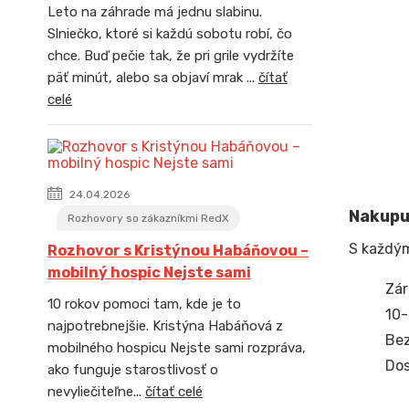
Leto na záhrade má jednu slabinu.
Slniečko, ktoré si každú sobotu robí, čo
chce. Buď pečie tak, že pri grile vydržíte
päť minút, alebo sa objaví mrak ...
čítať
celé
24.04.2026
Nakupuj
Rozhovory so zákazníkmi RedX
S každý
Rozhovor s Kristýnou Habáňovou –
mobilný hospic Nejste sami
Zár
10 rokov pomoci tam, kde je to
10-
najpotrebnejšie. Kristýna Habáňová z
Bez
mobilného hospicu Nejste sami rozpráva,
Dos
ako funguje starostlivosť o
nevyliečiteľne...
čítať celé