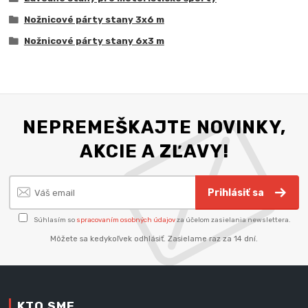
Nožnicové párty stany 3x6 m
Nožnicové párty stany 6x3 m
NEPREMEŠKAJTE NOVINKY,
AKCIE A ZĽAVY!
Prihlásiť sa
Súhlasím so
spracovaním osobných údajov
za účelom zasielania newslettera.
Môžete sa kedykoľvek odhlásiť. Zasielame raz za 14 dní.
KTO SME