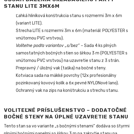
STANU LITE 3MX6M
Ľahká hliníková konštrukcia stanu s rozmermi 3m x 6m
(variant LITE).
Strecha LITE s rozmermi 3m x 6m (materiál: POLYESTER s
vnútornou PVC vrstvou).
Voliteľne podľa variantov „s/bez“ –
Sada 4 ks plných
samostatných bočných stien so šírkou 3 m (POLYESTER s
vnútornou PVC vrstvou) na uzavretie stanu z 3 strán.
Prepravný / úložný vak (taška) na bočné steny.
Kotviaca sada na mäkké povrchy (12x profesionálny
pozinkovaný kovový kolík a 6x pevné NYLONové lano).
Ochranný vak na zips na konštrukciu a strechu stanu.
VOLITEĽNÉ PRÍSLUŠENSTVO – DODATOČNÉ
BOČNÉ STENY NA ÚPLNÉ UZAVRETIE STANU
Tento stan sa vo variante „s bočnými stenami“ dodáva so štyrmi
plnými bočnými panelmi so šírkou 3 m na zakrytie stanu na