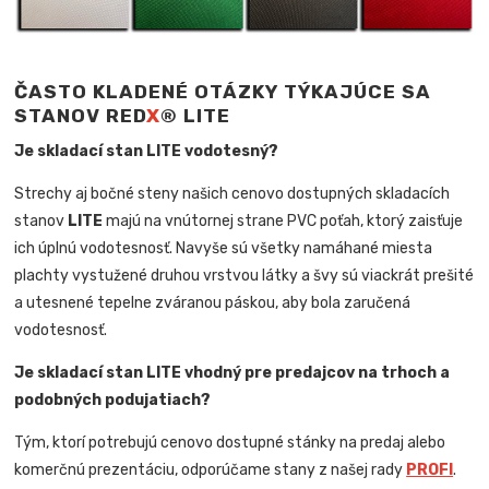
ČASTO KLADENÉ OTÁZKY TÝKAJÚCE SA
STANOV RED
X
® LITE
Je skladací stan LITE vodotesný?
Strechy aj bočné steny našich cenovo dostupných skladacích
stanov
LITE
majú na vnútornej strane PVC poťah, ktorý zaisťuje
ich úplnú vodotesnosť. Navyše sú všetky namáhané miesta
plachty vystužené druhou vrstvou látky a švy sú viackrát prešité
a utesnené tepelne zváranou páskou, aby bola zaručená
vodotesnosť.
Je skladací stan LITE vhodný pre predajcov na trhoch a
podobných podujatiach?
Tým, ktorí potrebujú cenovo dostupné stánky na predaj alebo
komerčnú prezentáciu, odporúčame stany z našej rady
PROFI
.