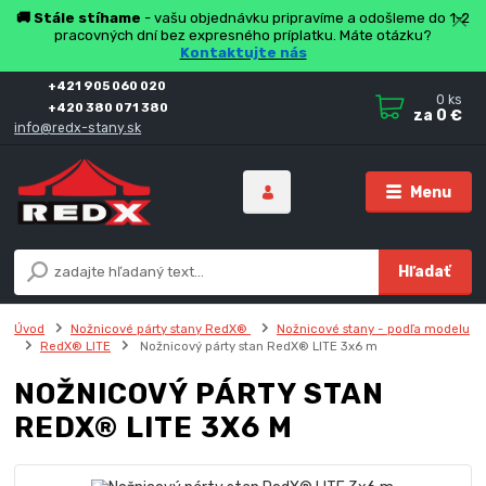
🚚 Stále stíhame
- vašu objednávku pripravíme a odošleme do 1-2
pracovných dní bez expresného príplatku. Máte otázku?
Kontaktujte nás
+421 905 060 020
0
ks
+420 380 071 380
za
0 €
info@redx-stany.sk
Menu
Hľadať
Úvod
Nožnicové párty stany RedX®
Nožnicové stany - podľa modelu
RedX® LITE
Nožnicový párty stan RedX® LITE 3x6 m
NOŽNICOVÝ PÁRTY STAN
REDX® LITE 3X6 M