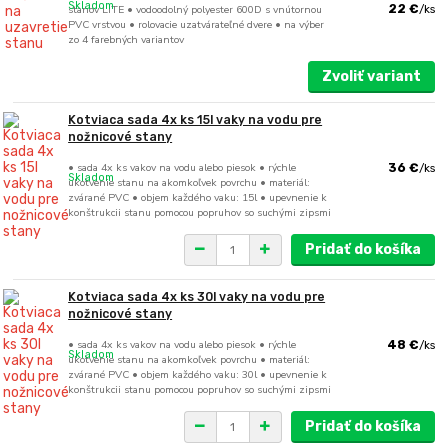
Skladom
stanov LITE • vodoodolný polyester 600D s vnútornou
22 €
/
ks
PVC vrstvou • rolovacie uzatvárateľné dvere • na výber
zo 4 farebných variantov
Zvoliť variant
Kotviaca sada 4x ks 15l vaky na vodu pre
nožnicové stany
• sada 4x ks vakov na vodu alebo piesok • rýchle
36 €
/
ks
Skladom
ukotvenie stanu na akomkoľvek povrchu • materiál:
zvárané PVC • objem každého vaku: 15l • upevnenie k
konštrukcii stanu pomocou popruhov so suchými zipsmi
Pridať do košíka
Kotviaca sada 4x ks 30l vaky na vodu pre
nožnicové stany
• sada 4x ks vakov na vodu alebo piesok • rýchle
48 €
/
ks
Skladom
ukotvenie stanu na akomkoľvek povrchu • materiál:
zvárané PVC • objem každého vaku: 30l • upevnenie k
konštrukcii stanu pomocou popruhov so suchými zipsmi
Pridať do košíka