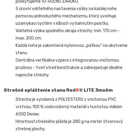
poskytujeme 10-ROČNÚ ZÁRUKU.
5 úrovní voliteľného nastavenia výšky na každej nohe
pomocou jednoduchého mechanizmu, ktorý uvoľňuje
uzamykací systém v kĺboch vytiahnutím poistky.
Voliteľná výška spodného okraja strechy: min. 170 cm –
max. 200 cm.
Každá noha je zakončená nylonovou „pätkou“ na ukotvenie
stanu.
Centrálna vertikálna vzpera s integrovanou vnútornou
pružinou – tvorí stred konštrukcie a zabezpečuje ideálne
napnutie strechy.
Strešné opláštenie stanu Red
X
® LITE 3mx6m
Strecha je vyrobená z POLYESTERU s vnútornou PVC
vrstvou, 100 % vodovzdorný materiál s hustotou vlákien
600D Denier.
Hmotnosť strešného plášťa je 280 g na meter štvorcový
strešnej plochy.