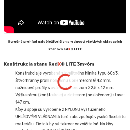
Stručný prehľad najdôležitejších predností všetkých skladacích
stanov Red
X
® LITE
Konštrukcia stanu Red
X
® LITE 3m×6m
Konštrukcia je vyrobená z kvalitného hliníka typu 6063.
Štvorhranný profil nôh rámu s priemerom Ø 42 mm,
nožnicové profily s oválnym prierezom 22,5 x 12 mm.
Výška rámu (konštrukcie) v zloženom (nezloženom) stave:
147 cm.
Kĺby a spoje sú vyrobené z NYLONU vystuženého
UHLÍKOVÝMI VLÁKNAMI, ktoré zabezpečujú vysokú flexibilitu
materiálu. Tieto kĺby sú takmer nezničiteľné. Na kĺby