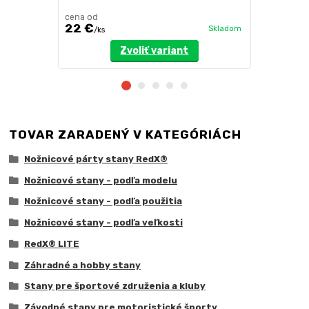
cena od
22 €
36 €
Skladom
/
ks
/
ks
Zvoliť variant
TOVAR ZARADENÝ V KATEGÓRIÁCH
Nožnicové párty stany RedX®
Nožnicové stany - podľa modelu
Nožnicové stany - podľa použitia
Nožnicové stany - podľa veľkosti
RedX® LITE
Záhradné a hobby stany
Stany pre športové združenia a kluby
Závodné stany pre motoristické športy