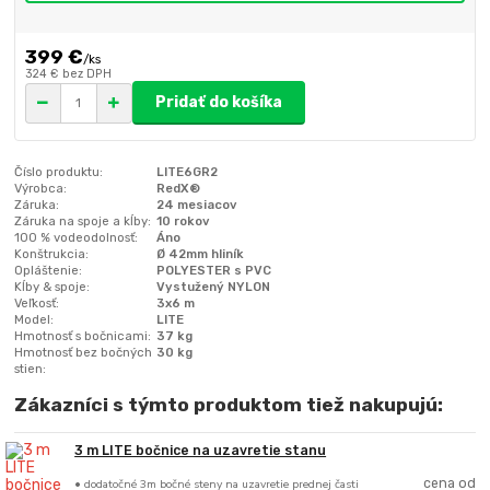
399 €
/
ks
324 €
bez DPH
Pridať do košíka
Číslo produktu:
LITE6GR2
Výrobca:
RedX®
Záruka:
24 mesiacov
Záruka na spoje a kĺby:
10 rokov
100 % vodeodolnosť:
Áno
Konštrukcia:
Ø 42mm hliník
Opláštenie:
POLYESTER s PVC
Kĺby & spoje:
Vystužený NYLON
Veľkosť:
3x6 m
Model:
LITE
Hmotnosť s bočnicami:
37 kg
Hmotnosť bez bočných
30 kg
stien:
Zákazníci s týmto produktom tiež nakupujú:
3 m LITE bočnice na uzavretie stanu
• dodatočné 3m bočné steny na uzavretie prednej časti
cena od