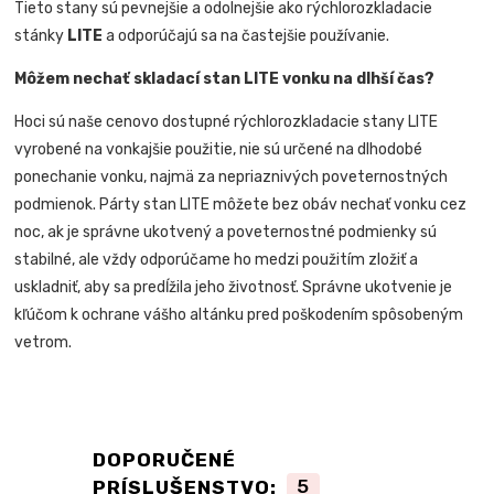
Tieto stany sú pevnejšie a odolnejšie ako rýchlorozkladacie
stánky
LITE
a odporúčajú sa na častejšie používanie.
Môžem nechať skladací stan LITE vonku na dlhší čas?
Hoci sú naše cenovo dostupné rýchlorozkladacie stany LITE
vyrobené na vonkajšie použitie, nie sú určené na dlhodobé
ponechanie vonku, najmä za nepriaznivých poveternostných
podmienok. Párty stan LITE môžete bez obáv nechať vonku cez
noc, ak je správne ukotvený a poveternostné podmienky sú
stabilné, ale vždy odporúčame ho medzi použitím zložiť a
uskladniť, aby sa predĺžila jeho životnosť. Správne ukotvenie je
kľúčom k ochrane vášho altánku pred poškodením spôsobeným
vetrom.
DOPORUČENÉ
PRÍSLUŠENSTVO:
5