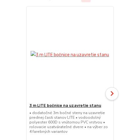
Novinka
3 m LITE bočnice na uzavretie stanu
Kotviaca sa
nožnicové 
• dodatočné 3m bočné steny na uzavretie
prednej časti stanov LITE • vodoodolný
• sada 4x ks
polyester 600D s vnútornou PVC vrstvou •
rýchle ukotv
rolovacie uzatvárateľné dvere • na výber zo
povrchu • ma
4 farebných variantov
každého vaku
stanu pomoc