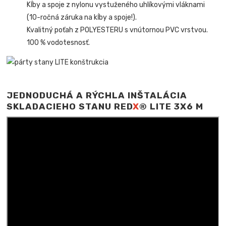
Kĺby a spoje z nylonu vystuženého uhlíkovými vláknami
(10-ročná záruka na kĺby a spoje!).
Kvalitný poťah z POLYESTERU s vnútornou PVC vrstvou.
100 % vodotesnosť.
JEDNODUCHÁ A RÝCHLA INŠTALÁCIA
SKLADACIEHO STANU RED
X
® LITE 3X6 M