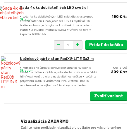
Sada 4x ks dobíjateľných LED svetiel
• sada 4x ks dobíjateľných LED svietidiel s vstavanou
150 €
/
ks
Skladom
lítiovou batériou • nabíjanie cez USB • výdrž až 16
hodín • obsahuje úchyty na konštrukciu skladacieho
stanu • 3 stupne intenzity svetla • výkon 4x 5W •
kapacita 6000mAh
Pridať do košíka
Nožnicový párty stan RedX® LITE 3x3 m
• mimoriadne ľahký a cenovo dostupný párty stan s
cena od
Skladom
rozmermi 3x3m • rýchla a jednoduchá inštalácia • ľahká
209 €
/
ks
hliníková konštrukcia s nastaviteľnou výškou • poťah z
polyesteru 600D s vnútornou PVC vrstvou, 100 %
vodotesnosť • na výber zo 4 farebných variantov
Zvoliť variant
Vizualizácia ZADARMO
Zašlite nám podklady, vizualizáciu potlače pre vás pripravíme