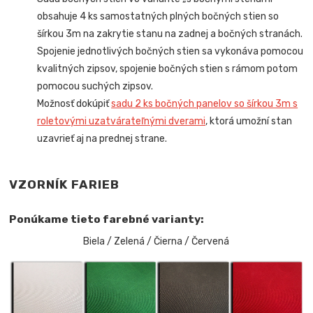
obsahuje 4 ks samostatných plných bočných stien so
šírkou 3m
na zakrytie stanu na zadnej a bočných stranách
.
Spojenie jednotlivých bočných stien sa vykonáva pomocou
kvalitných zipsov, spojenie bočných stien s rámom potom
pomocou suchých zipsov.
Možnosť dokúpiť
sadu 2 ks bočných panelov so šírkou 3m s
roletovými uzatvárateľnými dverami
, ktorá umožní stan
uzavrieť aj na prednej strane.
VZORNÍK FARIEB
Ponúkame tieto farebné varianty:
Biela / Zelená / Čierna / Červená