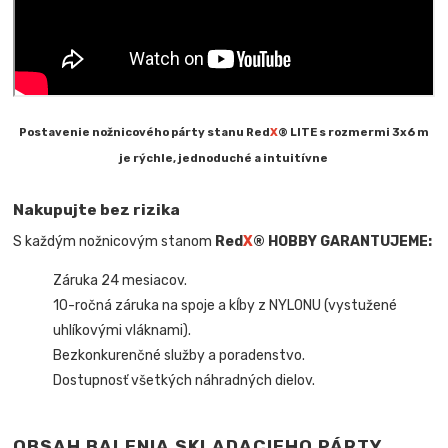
Postavenie nožnicového párty stanu Red
X
® LITE s rozmermi 3x6 m
je rýchle, jednoduché a intuitívne
Nakupujte bez rizika
S každým nožnicovým stanom
Red
X
® HOBBY
GARANTUJEME:
Záruka 24 mesiacov.
10-ročná záruka na spoje a kĺby z NYLONU (vystužené
uhlíkovými vláknami).
Bezkonkurenčné služby a poradenstvo.
Dostupnosť všetkých náhradných dielov.
OBSAH BALENIA SKLADACIEHO PÁRTY