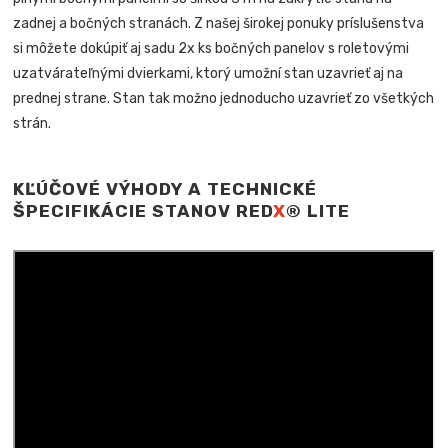
zadnej a bočných stranách. Z našej širokej ponuky príslušenstva
si môžete dokúpiť aj sadu 2x ks bočných panelov s roletovými
uzatvárateľnými dvierkami, ktorý umožní stan uzavrieť aj na
prednej strane. Stan tak možno jednoducho uzavrieť zo všetkých
strán.
KĽÚČOVÉ VÝHODY A TECHNICKÉ
ŠPECIFIKÁCIE STANOV RED
X
® LITE