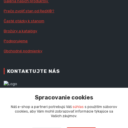
Galéria našich produktov
Prečo zvoliť stan od RedX
®?
Časté otázky k stanom
Brožúry a katalógy
Podporujeme
Obchodné podmienky
KONTAKTUJTE NÁS
Zákaznícka podpora RedX®
Spracovanie cookies
+421 905 060 020
Po - Pi (9 - 16.00 hod.)
Náš e-shop a partneri potrebujú Váš
súhlas
s použitím súborov
cookies, aby Vám mohli zobrazovať informácie týkajúce sa
info@redx-stany.sk
Vašich záujmov.