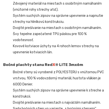
Zdvojený materiál na miestach s osobitným namáhaním
(vnútorné rohy strechy atď.).
Systém suchých zipsov na správne upevnenie a napnutie
strechy na hliníkovú konštrukciu.
Dvojité prešívanie na miestach s osobitným namáhaním.
Švy tepelne zapečatené TPU páskou pre 100 %
vodotesnosť.
Kovové kotviace úchyty na 4 rohoch lemov strechy na
upevnenie kotviacich lán.
Bočné plachty stanu Red
X
® LITE 3mx6m
Bočné steny sú vyrobené z POLYESTERU s vnútornou PVC
vrstvou, 100 % vodovzdorný materiál, hustota vlákien je
600D Denier.
Systém suchých zipsov na správne upevnenie k streche a
konštrukcii.
Dvojité prešívanie na miestach s najväčším namáhaním.
Sada bočných stien vo variante „s bočnými stenami“