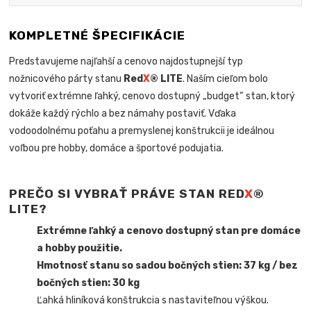
KOMPLETNÉ ŠPECIFIKÁCIE
Predstavujeme najľahší a cenovo najdostupnejší typ
nožnicového párty stanu
Red
X
® LITE
. Naším cieľom bolo
vytvoriť extrémne ľahký, cenovo dostupný „budget“ stan, ktorý
dokáže každý rýchlo a bez námahy postaviť. Vďaka
vodoodolnému poťahu a premyslenej konštrukcii je ideálnou
voľbou pre hobby, domáce a športové podujatia.
PREČO SI VYBRAŤ PRÁVE STAN RED
X
®
LITE?
Extrémne ľahký a cenovo dostupný stan pre domáce
a hobby použitie.
Hmotnosť stanu so sadou bočných stien: 37 kg / bez
bočných stien: 30 kg
Ľahká hliníková konštrukcia s nastaviteľnou výškou.