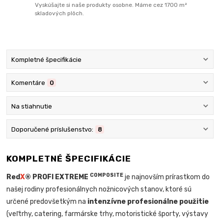
Vyskúšajte si naše produkty osobne. Máme cez 1700 m²
skladových plôch.
Kompletné špecifikácie
Komentáre
0
Na stiahnutie
Doporučené príslušenstvo:
8
KOMPLETNÉ ŠPECIFIKÁCIE
COMPOSITE
Red
X
® PROFI EXTREME
je najnovším prírastkom do
našej rodiny profesionálnych nožnicových stanov, ktoré sú
určené predovšetkým na
intenzívne profesionálne použitie
(veľtrhy, catering, farmárske trhy, motoristické športy, výstavy