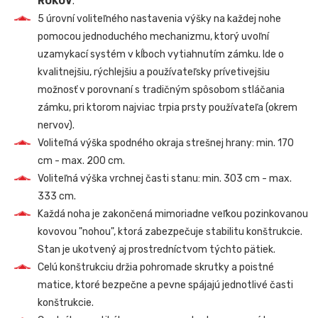
ROKOV
.
5 úrovní voliteľného nastavenia výšky na každej nohe
pomocou jednoduchého mechanizmu, ktorý uvoľní
uzamykací systém v kĺboch vytiahnutím zámku. Ide o
kvalitnejšiu, rýchlejšiu a používateľsky prívetivejšiu
možnosť v porovnaní s tradičným spôsobom stláčania
zámku, pri ktorom najviac trpia prsty používateľa (okrem
nervov).
Voliteľná výška spodného okraja strešnej hrany: min. 170
cm - max. 200 cm.
Voliteľná výška vrchnej časti stanu: min. 303 cm - max.
333 cm.
Každá noha je zakončená mimoriadne veľkou pozinkovanou
kovovou "nohou", ktorá zabezpečuje stabilitu konštrukcie.
Stan je ukotvený aj prostredníctvom týchto pätiek.
Celú konštrukciu držia pohromade skrutky a poistné
matice, ktoré bezpečne a pevne spájajú jednotlivé časti
konštrukcie.