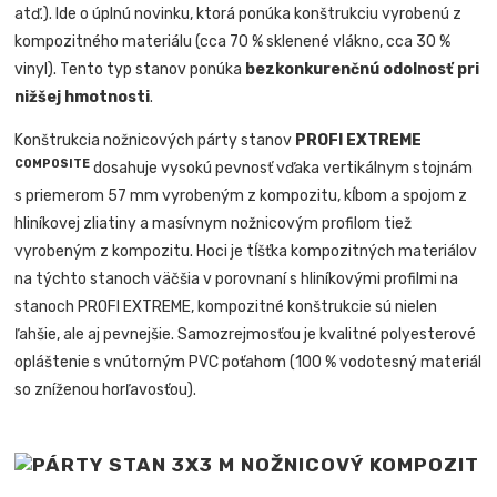
atď.). Ide o úplnú novinku, ktorá ponúka konštrukciu vyrobenú z
kompozitného materiálu (cca 70 % sklenené vlákno, cca 30 %
vinyl). Tento typ stanov ponúka
bezkonkurenčnú odolnosť pri
nižšej hmotnosti
.
Konštrukcia nožnicových párty stanov
PROFI EXTREME
COMPOSITE
dosahuje vysokú pevnosť vďaka vertikálnym stojnám
s priemerom 57 mm vyrobeným z kompozitu, kĺbom a spojom z
hliníkovej zliatiny a masívnym nožnicovým profilom tiež
vyrobeným z kompozitu. Hoci je tĺšťka kompozitných materiálov
na týchto stanoch väčšia v porovnaní s hliníkovými profilmi na
stanoch PROFI EXTREME, kompozitné konštrukcie sú nielen
ľahšie, ale aj pevnejšie. Samozrejmosťou je kvalitné polyesterové
opláštenie s vnútorným PVC poťahom (100 % vodotesný materiál
so zníženou horľavosťou).