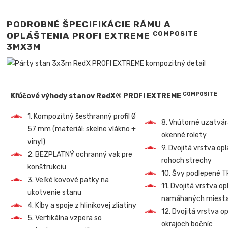
PODROBNÉ ŠPECIFIKÁCIE RÁMU A
COMPOSITE
OPLÁŠTENIA PROFI EXTREME
3MX3M
COMPOSITE
Kľúčové výhody stanov RedX® PROFI EXTREME
1. Kompozitný šesťhranný profil Ø
8. Vnútorné uzatvá
57 mm (materiál: skelne vlákno +
okenné rolety
vinyl)
9. Dvojitá vrstva op
2. BEZPLATNÝ ochranný vak pre
rohoch strechy
konštrukciu
10. Švy podlepené 
3. Veľké kovové pätky na
11. Dvojitá vrstva o
ukotvenie stanu
namáhaných miest
4. Kĺby a spoje z hliníkovej zliatiny
12. Dvojitá vrstva o
5. Vertikálna vzpera so
okrajoch bočníc