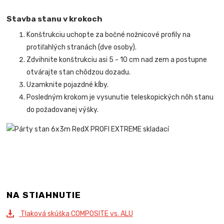
Stavba stanu v krokoch
Konštrukciu uchopte za bočné nožnicové profily na
protiľahlých stranách (dve osoby).
Zdvihnite konštrukciu asi 5 - 10 cm nad zem a postupne
otvárajte stan chôdzou dozadu.
Uzamknite pojazdné kĺby.
Posledným krokom je vysunutie teleskopických nôh stanu
do požadovanej výšky.
NA STIAHNUTIE
Tlaková skúška COMPOSITE vs. ALU