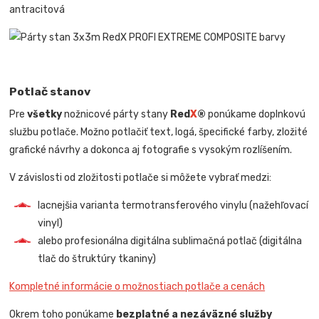
antracitová
Potlač stanov
Pre
všetky
nožnicové párty stany
Red
X
®
ponúkame doplnkovú
službu potlače. Možno potlačiť text, logá, špecifické farby, zložité
grafické návrhy a dokonca aj fotografie s vysokým rozlíšením.
V závislosti od zložitosti potlače si môžete vybrať medzi:
lacnejšia varianta termotransferového vinylu (nažehľovací
vinyl)
alebo profesionálna digitálna sublimačná potlač (digitálna
tlač do štruktúry tkaniny)
Kompletné informácie o možnostiach potlače a cenách
Okrem toho ponúkame
bezplatné a nezáväzné služby