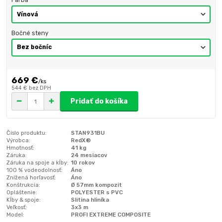
Farba
Bočné steny
669 €
/
ks
544 €
bez DPH
Pridať do košíka
Číslo produktu:
STAN931BU
Výrobca:
RedX®
Hmotnosť:
41 kg
Záruka:
24 mesiacov
Záruka na spoje a kĺby:
10 rokov
100 % vodeodolnosť:
Áno
Znížená horľavosť:
Áno
Konštrukcia:
Ø 57mm kompozit
Opláštenie:
POLYESTER s PVC
Kĺby & spoje:
Slitina hliníka
Veľkosť:
3x3 m
Model:
PROFI EXTREME COMPOSITE