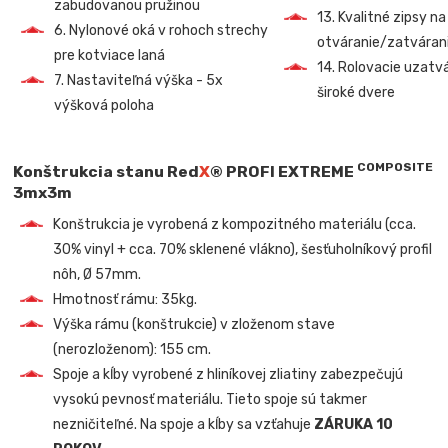
zabudovanou pružinou
13. Kvalitné zipsy na
6. Nylonové oká v rohoch strechy
otváranie/zatvárani
pre kotviace laná
14. Rolovacie uzatv
7. Nastaviteľná výška - 5x
široké dvere
výšková poloha
COMPOSITE
Konštrukcia stanu Red
X
® PROFI EXTREME
3mx3m
Konštrukcia je vyrobená z kompozitného materiálu (cca.
30% vinyl + cca. 70% sklenené vlákno), šesťuholníkový profil
nôh, Ø 57mm.
Hmotnosť rámu: 35kg.
Výška rámu (konštrukcie) v zloženom stave
(nerozloženom): 155 cm.
Spoje a kĺby vyrobené z hliníkovej zliatiny zabezpečujú
vysokú pevnosť materiálu. Tieto spoje sú takmer
nezničiteľné. Na spoje a kĺby sa vzťahuje
ZÁRUKA 10