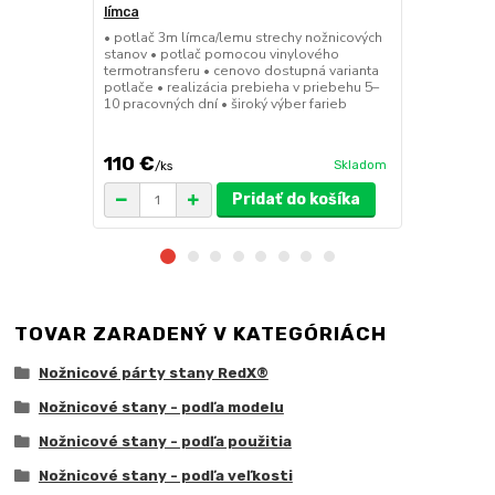
límca
nožnicové s
• potlač 3m límca/lemu strechy nožnicových
• sada 2x ks
stanov • potlač pomocou vinylového
stanov • hmo
termotransferu • cenovo dostupná varianta
30x30x6 cm •
potlače • realizácia prebieha v priebehu 5–
polymér • ma
10 pracovných dní • široký výber farieb
ruda (magnet
pre väčšie z
110 €
75 €
Skladom
/
ks
/
ks
Pridať do košíka
TOVAR ZARADENÝ V KATEGÓRIÁCH
Nožnicové párty stany RedX®
Nožnicové stany - podľa modelu
Nožnicové stany - podľa použitia
Nožnicové stany - podľa veľkosti