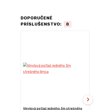
DOPORUČENÉ
PRÍSLUŠENSTVO:
8
TOP produkt
Novinka
Vinylová potlač jedného 3m strešného
24kg ECO M