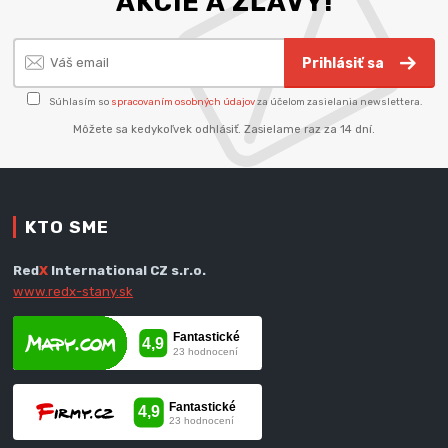
AKCIE A ZĽAVY!
Prihlásiť sa
Súhlasím so
spracovaním osobných údajov
za účelom zasielania newslettera.
Môžete sa kedykoľvek odhlásiť. Zasielame raz za 14 dní.
KTO SME
Red
X
International CZ s.r.o.
www.redx-stany.sk