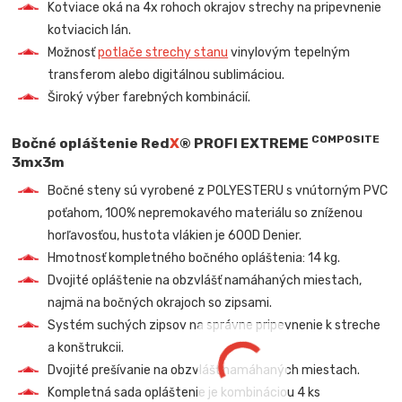
Kotviace oká na 4x rohoch okrajov strechy na pripevnenie
kotviacich lán.
Možnosť
potlače strechy stanu
vinylovým tepelným
transferom alebo digitálnou sublimáciou.
Široký výber farebných kombinácií.
COMPOSITE
Bočné opláštenie
Red
X
® PROFI EXTREME
3mx3m
Bočné steny sú vyrobené z POLYESTERU s vnútorným PVC
poťahom, 100% nepremokavého materiálu so zníženou
horľavosťou, hustota vlákien je 600D Denier.
Hmotnosť kompletného bočného opláštenia: 14 kg.
Dvojité opláštenie na obzvlášť namáhaných miestach,
najmä na bočných okrajoch so zipsami.
Systém suchých zipsov na správne pripevnenie k streche
a konštrukcii.
Dvojité prešívanie na obzvlášť namáhaných miestach.
Kompletná sada opláštenie je kombináciou 4 ks