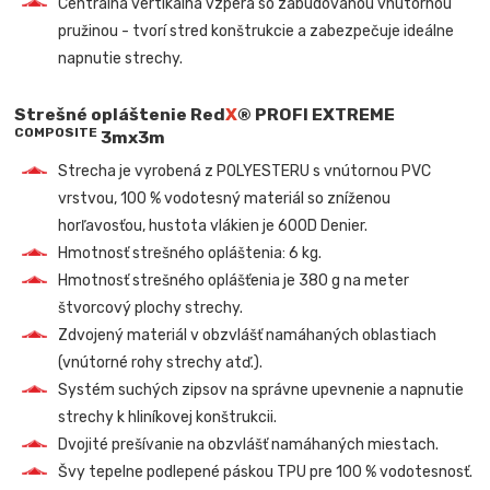
Centrálna vertikálna vzpera so zabudovanou vnútornou
pružinou - tvorí stred konštrukcie a zabezpečuje ideálne
napnutie strechy.
Strešné opláštenie
Red
X
® PROFI EXTREME
COMPOSITE
3mx3m
Strecha je vyrobená z POLYESTERU s vnútornou PVC
vrstvou, 100 % vodotesný materiál so zníženou
horľavosťou, hustota vlákien je 600D Denier.
Hmotnosť strešného opláštenia: 6 kg.
Hmotnosť strešného oplášťenia je 380 g na meter
štvorcový plochy strechy.
Zdvojený materiál v obzvlášť namáhaných oblastiach
(vnútorné rohy strechy atď.).
Systém suchých zipsov na správne upevnenie a napnutie
strechy k hliníkovej konštrukcii.
Dvojité prešívanie na obzvlášť namáhaných miestach.
Švy tepelne podlepené páskou TPU pre 100 % vodotesnosť.