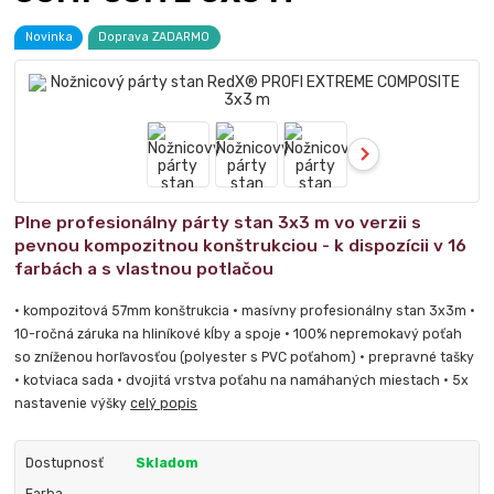
Novinka
Doprava ZADARMO
Plne profesionálny párty stan 3x3 m vo verzii s
pevnou kompozitnou konštrukciou - k dispozícii v 16
farbách a s vlastnou potlačou
• kompozitová 57mm konštrukcia • masívny profesionálny stan 3x3m •
10-ročná záruka na hliníkové kĺby a spoje • 100% nepremokavý poťah
so zníženou horľavosťou (polyester s PVC poťahom) • prepravné tašky
• kotviaca sada • dvojitá vrstva poťahu na namáhaných miestach • 5x
nastavenie výšky
celý popis
Dostupnosť
Skladom