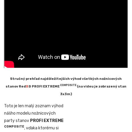
Stručný prehľad najdôležitejších výhod všetkých nožnicových
COMPOSITE
stanov Red
X
® PROFI EXTREME
(na videu je zobrazený stan
3x3m)
Toto je len malý zoznam výhod
nášho modelu nožnicových
party stanov
PROFI EXTREME
COMPOSITE
, vďaka ktorému si