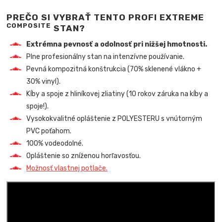
PREČO SI VYBRAŤ TENTO PROFI EXTREME
COMPOSITE
STAN?
Extrémna pevnosť a odolnosť pri nižšej hmotnosti.
Plne profesionálny stan na intenzívne používanie.
Pevná kompozitná konštrukcia (70% sklenené vlákno +
30% vinyl).
Kĺby a spoje z hliníkovej zliatiny (10 rokov záruka na kĺby a
spoje!).
Vysokokvalitné opláštenie z POLYESTERU s vnútorným
PVC poťahom.
100% vodeodolné.
Opláštenie so zníženou horľavosťou.
Možnosť vlastnej potlače.