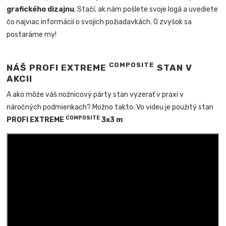
grafického dizajnu
. Stačí, ak nám pošlete svoje logá a uvediete
čo najviac informácií o svojich požiadavkách. O zvyšok sa
postaráme my!
COMPOSITE
NÁŠ PROFI EXTREME
STAN V
AKCII
A ako môže váš nožnicový párty stan vyzerať v praxi v
náročných podmienkach? Možno takto. Vo videu je použitý stan
COMPOSITE
PROFI EXTREME
3x3 m
: