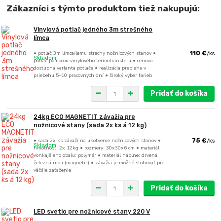
Zákazníci s týmto produktom tiež nakupujú:
Vinylová potlač jedného 3m strešného
límca
• potlač 3m límca/lemu strechy nožnicových stanov •
110 €
/
ks
Skladom
potlač pomocou vinylového termotransferu • cenovo
dostupná varianta potlače • realizácia prebieha v
priebehu 5–10 pracovných dní • široký výber farieb
Pridať do košíka
24kg ECO MAGNETIT závažia pre
nožnicové stany (sada 2x ks á 12 kg)
• sada 2x ks závaží na ukotvenie nožnicových stanov •
75 €
/
ks
Skladom
hmotnosť: 2x 12kg • rozmery: 30x30x6 cm • materiál
vonkajšieho obalu: polymér • materiál náplne: drvená
železná ruda (magnetit) • závažia je možné stohovať pre
väčšie zaťaženie
Pridať do košíka
LED svetlo pre nožnicové stany 220 V