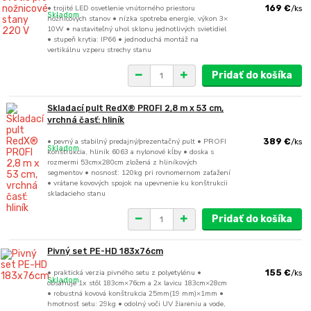
• trojité LED osvetlenie vnútorného priestoru
169 €
/
ks
Skladom
nožnicových stanov • nízka spotreba energie, výkon 3×
10W • nastaviteľný uhol sklonu jednotlivých svietidiel
• stupeň krytia: IP66 • jednoduchá montáž na
vertikálnu vzperu strechy stanu
Pridať do košíka
Skladací pult RedX® PROFI 2,8 m x 53 cm,
vrchná časť: hliník
• pevný a stabilný predajný/prezentačný pult • PROFI
389 €
/
ks
Skladom
konštrukcia, hliník 6063 a nylonové kĺby • doska s
rozmermi 53cmx280cm zložená z hliníkových
segmentov • nosnosť: 120kg pri rovnomernom zaťažení
• vrátane kovových spojok na upevnenie ku konštrukcii
skladacieho stanu
Pridať do košíka
Pivný set PE-HD 183x76cm
• praktická verzia pivného setu z polyetylénu •
155 €
/
ks
Skladom
obsahuje 1x stôl 183cm×76cm a 2x lavicu 183cm×28cm
• robustná kovová konštrukcia 25mm(19 mm)×1mm •
hmotnosť setu: 29kg • odolný voči UV žiareniu a vode,