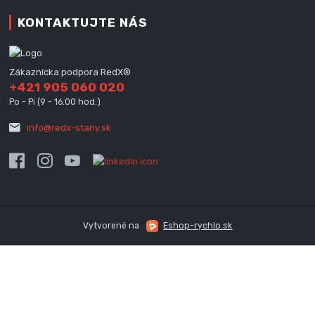
KONTAKTUJTE NÁS
Zákaznícka podpora RedX®
+421 905 060 020
Po - Pi (9 - 16.00 hod.)
info@redx-stany.sk
Vytvorené na
Eshop-rychlo.sk