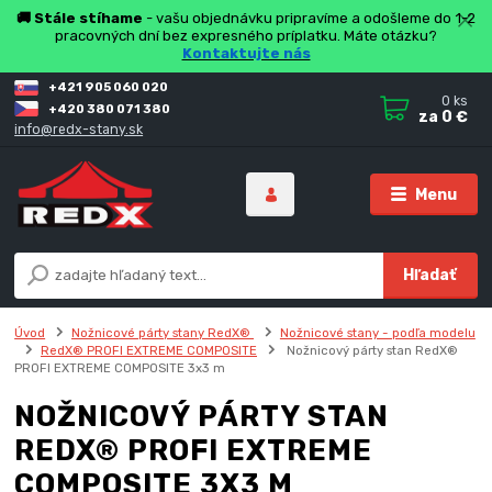
🚚 Stále stíhame
- vašu objednávku pripravíme a odošleme do 1-2
pracovných dní bez expresného príplatku. Máte otázku?
Kontaktujte nás
+421 905 060 020
0
ks
+420 380 071 380
za
0 €
info@redx-stany.sk
Menu
Hľadať
Úvod
Nožnicové párty stany RedX®
Nožnicové stany - podľa modelu
RedX® PROFI EXTREME COMPOSITE
Nožnicový párty stan RedX®
PROFI EXTREME COMPOSITE 3x3 m
NOŽNICOVÝ PÁRTY STAN
REDX® PROFI EXTREME
COMPOSITE 3X3 M