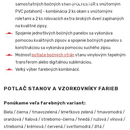
samostatných bočných stien (POLYESTER s vnútorným
PVC poťahom) - kombinácia 2 ks okien s vnútornými
roletami a 2 ks rolovacích extra širokých dverí zapínaných
na kvalitné zipsy.
Spojenie jednotlivých bočných panelov sa vykonáva
pomocou kvalitných zipsov a spojenie bočných panelov s
konštrukciou sa vykonáva pomocou suchého zipsu.
Možnosť
potlače bočných strán
stanu vinylovým tepelným
transferom alebo digitálnou sublimáciou.
Veľký výber farebných kombinácií.
POTLAČ STANOV A VZORKOVNÍKY FARIEB
Ponúkame veľa farebných variant:
Biela / čierna / tmavozelená / limetkovo zelená / tmavomodrá /
oranžová / fialová / strieborno-čierna / hnedá / ružová / vínová /
strieborná / krémová / červená / svetlomodrá / žltá /