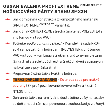
COMPOSITE
OBSAH BALENIA PROFI EXTREME
NOŽNICOVÉHO PÁRTY STANU 3MX3M
3m x 3m pevná konštrukcia z kompozitného materiálu
COMPOSITE
(PROFI EXTREME
varianta).
3m x 3m PROFI EXTREME strecha (materiál: POLYESTER s
vnútornou vrstvou PVC).
Voliteľne podľa varianty „s/bez“
- Kompletná sada PROFI
so 4 samostatnými bočnicami (POLYESTER s vnútornou
PVC vrstvou) - kombinácia 2 okien s vnútornými roletami
(šírka 3 m) a 2 roletových extra širokých dverí zapínaných
na kvalitné zipsy (šírka 3 m).
Prepravná/úložná taška (vak) na bočnice.
TERAZ DARČEK ZADARMO
-
Kotviaca sada pre mäkké
povrchy
(8x profi pozinkované kovové kolíky a 4x silné
NYLON lano).
Ochranná taška na rám (vak je dostatočne veľký na to, aby
sa doň zmestil rám s pripevnenou strechou, keď je zložený).