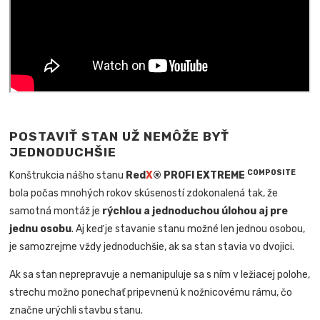
POSTAVIŤ STAN UŽ NEMÔŽE BYŤ
JEDNODUCHŠIE
COMPOSITE
Konštrukcia nášho stanu
Red
X
® PROFI EXTREME
bola počas mnohých rokov skúseností zdokonalená tak, že
samotná montáž je
rýchlou a jednoduchou úlohou aj pre
jednu osobu
. Aj keď je stavanie stanu možné len jednou osobou,
je samozrejme vždy jednoduchšie, ak sa stan stavia vo dvojici.
Ak sa stan neprepravuje a nemanipuluje sa s ním v ležiacej polohe,
strechu možno ponechať pripevnenú k nožnicovému rámu, čo
značne urýchli stavbu stanu.