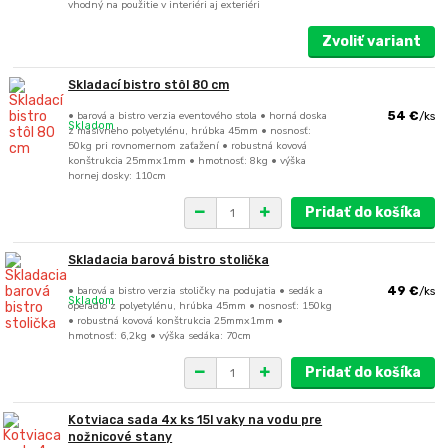
vhodný na použitie v interiéri aj exteriéri
Zvoliť variant
Skladací bistro stôl 80 cm
• barová a bistro verzia eventového stola • horná doska
54 €
/
ks
Skladom
z masívneho polyetylénu, hrúbka 45mm • nosnosť:
50kg pri rovnomernom zaťažení • robustná kovová
konštrukcia 25mmx1mm • hmotnosť: 8kg • výška
hornej dosky: 110cm
Pridať do košíka
Skladacia barová bistro stolička
• barová a bistro verzia stoličky na podujatia • sedák a
49 €
/
ks
Skladom
operadlo z polyetylénu, hrúbka 45mm • nosnosť: 150kg
• robustná kovová konštrukcia 25mmx1mm •
hmotnosť: 6,2kg • výška sedáka: 70cm
Pridať do košíka
Kotviaca sada 4x ks 15l vaky na vodu pre
nožnicové stany