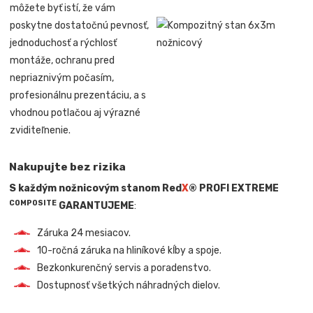
môžete byť istí, že vám
poskytne dostatočnú pevnosť,
jednoduchosť a rýchlosť
montáže, ochranu pred
nepriaznivým počasím,
profesionálnu prezentáciu, a s
vhodnou potlačou aj výrazné
zviditeľnenie.
Nakupujte bez rizika
S každým nožnicovým stanom Red
X
® PROFI EXTREME
COMPOSITE
GARANTUJEME
:
Záruka 24 mesiacov.
10-ročná záruka na hliníkové kĺby a spoje.
Bezkonkurenčný servis a poradenstvo.
Dostupnosť všetkých náhradných dielov.