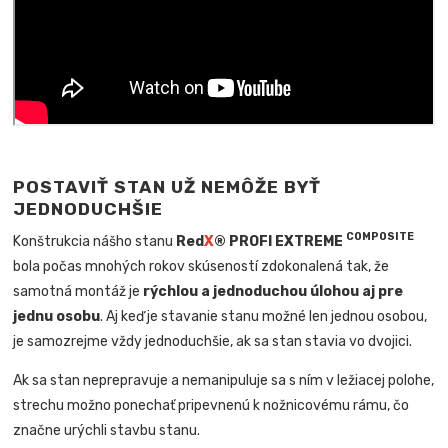
POSTAVIŤ STAN UŽ NEMÔŽE BYŤ
JEDNODUCHŠIE
COMPOSITE
Konštrukcia nášho stanu
Red
X
® PROFI EXTREME
bola počas mnohých rokov skúseností zdokonalená tak, že
samotná montáž je
rýchlou a jednoduchou úlohou aj pre
jednu osobu
. Aj keď je stavanie stanu možné len jednou osobou,
je samozrejme vždy jednoduchšie, ak sa stan stavia vo dvojici.
Ak sa stan neprepravuje a nemanipuluje sa s ním v ležiacej polohe,
strechu možno ponechať pripevnenú k nožnicovému rámu, čo
značne urýchli stavbu stanu.