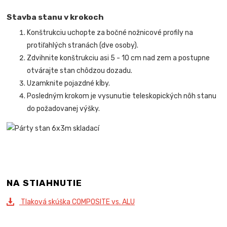
Stavba stanu v krokoch
Konštrukciu uchopte za bočné nožnicové profily na
protiľahlých stranách (dve osoby).
Zdvihnite konštrukciu asi 5 - 10 cm nad zem a postupne
otvárajte stan chôdzou dozadu.
Uzamknite pojazdné kĺby.
Posledným krokom je vysunutie teleskopických nôh stanu
do požadovanej výšky.
NA STIAHNUTIE
Tlaková skúška COMPOSITE vs. ALU