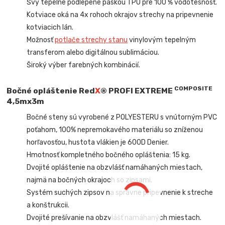
Švy tepelne podlepené páskou TPU pre 100 % vodotesnosť.
Kotviace oká na 4x rohoch okrajov strechy na pripevnenie
kotviacich lán.
Možnosť
potlače strechy stanu
vinylovým tepelným
transferom alebo digitálnou sublimáciou.
Široký výber farebných kombinácií.
COMPOSITE
Bočné opláštenie
Red
X
® PROFI EXTREME
4,5mx3m
Bočné steny sú vyrobené z POLYESTERU s vnútorným PVC
poťahom, 100% nepremokavého materiálu so zníženou
horľavosťou, hustota vlákien je 600D Denier.
Hmotnosť kompletného bočného opláštenia: 15 kg.
Dvojité opláštenie na obzvlášť namáhaných miestach,
najmä na bočných okrajoch so zipsami.
Systém suchých zipsov na správne pripevnenie k streche
a konštrukcii.
Dvojité prešívanie na obzvlášť namáhaných miestach.