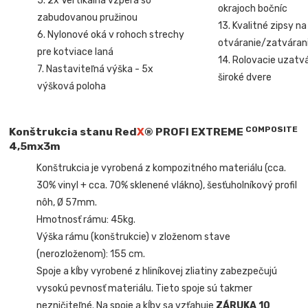
5. 2x Vertikálna vzpera so
okrajoch bočníc
zabudovanou pružinou
13. Kvalitné zipsy na
6. Nylonové oká v rohoch strechy
otváranie/zatvárani
pre kotviace laná
14. Rolovacie uzatv
7. Nastaviteľná výška - 5x
široké dvere
výšková poloha
COMPOSITE
Konštrukcia stanu Red
X
®
PROFI EXTREME
4,5mx3m
Konštrukcia je vyrobená z kompozitného materiálu (cca.
30% vinyl + cca. 70% sklenené vlákno), šesťuholníkový profil
nôh, Ø 57mm.
Hmotnosť rámu: 45kg.
Výška rámu (konštrukcie) v zloženom stave
(nerozloženom): 155 cm.
Spoje a kĺby vyrobené z hliníkovej zliatiny zabezpečujú
vysokú pevnosť materiálu. Tieto spoje sú takmer
nezničiteľné. Na spoje a kĺby sa vzťahuje
ZÁRUKA 10