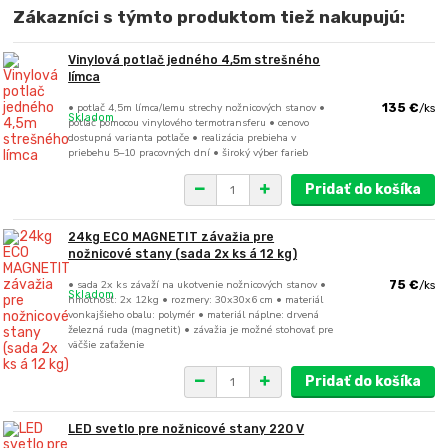
Zákazníci s týmto produktom tiež nakupujú:
Vinylová potlač jedného 4,5m strešného
límca
• potlač 4,5m límca/lemu strechy nožnicových stanov •
135 €
/
ks
Skladom
potlač pomocou vinylového termotransferu • cenovo
dostupná varianta potlače • realizácia prebieha v
priebehu 5–10 pracovných dní • široký výber farieb
Pridať do košíka
24kg ECO MAGNETIT závažia pre
nožnicové stany (sada 2x ks á 12 kg)
• sada 2x ks závaží na ukotvenie nožnicových stanov •
75 €
/
ks
Skladom
hmotnosť: 2x 12kg • rozmery: 30x30x6 cm • materiál
vonkajšieho obalu: polymér • materiál náplne: drvená
železná ruda (magnetit) • závažia je možné stohovať pre
väčšie zaťaženie
Pridať do košíka
LED svetlo pre nožnicové stany 220 V