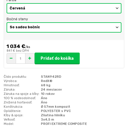
Farba
Bočné steny
1 034 €
/
ks
841 €
bez DPH
Pridať do košíka
Číslo produktu:
STAN942RD
Výrobca:
RedX®
Hmotnosť:
68 kg
Záruka:
24 mesiacov
Záruka na spoje a kĺby:
10 rokov
100 % vodeodolnosť:
Áno
Znížená horľavosť:
Áno
Konštrukcia:
Ø 57mm kompozit
Opláštenie:
POLYESTER s PVC
Kĺby & spoje:
Zliatina hliníku
Veľkosť:
3x4,5 m
Model:
PROFI EXTREME COMPOSITE