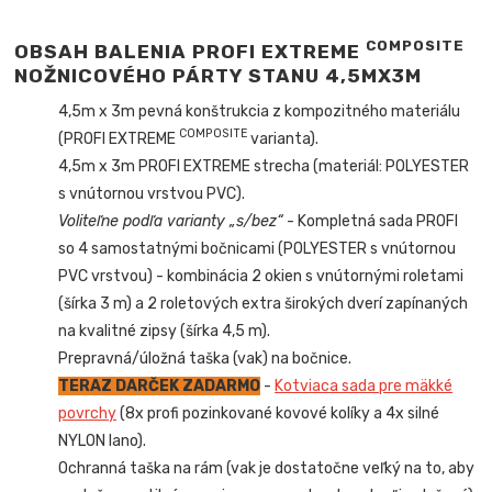
COMPOSITE
OBSAH BALENIA PROFI EXTREME
NOŽNICOVÉHO PÁRTY STANU 4,5MX3M
4,5m x 3m
pevná konštrukcia z kompozitného materiálu
COMPOSITE
(PROFI EXTREME
varianta).
4,5m x 3m PROFI EXTREME strecha (materiál: POLYESTER
s vnútornou vrstvou PVC).
Voliteľne podľa varianty „s/bez“
- Kompletná sada PROFI
so 4 samostatnými bočnicami (POLYESTER s vnútornou
PVC vrstvou) - kombinácia 2 okien s vnútornými roletami
(šírka 3 m) a 2 roletových extra širokých dverí zapínaných
na kvalitné zipsy (šírka 4,5 m).
Prepravná/úložná taška (vak) na bočnice.
TERAZ DARČEK ZADARMO
-
Kotviaca sada pre mäkké
povrchy
(8x profi pozinkované kovové kolíky a 4x silné
NYLON lano).
Ochranná taška na rám (vak je dostatočne veľký na to, aby