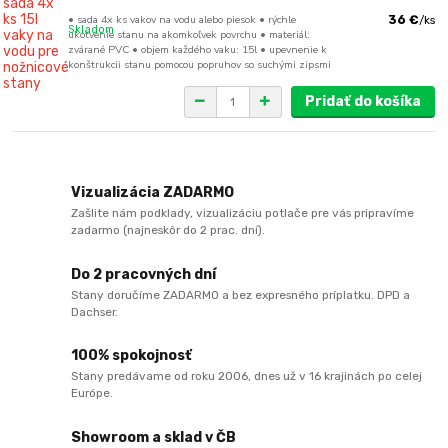
• sada 4x ks vakov na vodu alebo piesok • rýchle
36 €
/
ks
Skladom
ukotvenie stanu na akomkoľvek povrchu • materiál:
zvárané PVC • objem každého vaku: 15l • upevnenie k
konštrukcii stanu pomocou popruhov so suchými zipsmi
Pridať do košíka
Vizualizácia ZADARMO
Zašlite nám podklady, vizualizáciu potlače pre vás pripravíme
zadarmo (najneskôr do 2 prac. dní).
Do 2 pracovných dní
Stany doručíme ZADARMO a bez expresného príplatku. DPD a
Dachser.
100% spokojnosť
Stany predávame od roku 2006, dnes už v 16 krajinách po celej
Európe.
Showroom a sklad v ČB