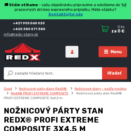
🚚 Stále stíhame
- vašu objednávku pripravíme a odošleme do 1-2
pracovných dní bez expresného príplatku. Máte otázku?
Kontaktujte nás
+421 905 060 020
0
ks
+420 380 071 380
za
0 €
info@redx-stany.sk
Menu
Hľadať
Úvod
Nožnicové párty stany RedX®
Nožnicové stany - podľa modelu
RedX® PROFI EXTREME COMPOSITE
Nožnicový párty stan RedX®
PROFI EXTREME COMPOSITE 3x4,5 m
NOŽNICOVÝ PÁRTY STAN
REDX® PROFI EXTREME
COMPOSITE 3X4,5 M