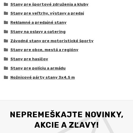
Stany pre športové združenia a kluby
Stany pre veľtrhy, výstavy a predaj
Reklamné a predajné stany
Stany na oslavy a catering
Závodné stany pre motoristické športy
Stany pre obce, mestá a regióny
Stany pre hasičov
Stany pre políciu a armádu
Nožnicové párty stany 3x4,5 m
NEPREMEŠKAJTE NOVINKY,
AKCIE A ZĽAVY!