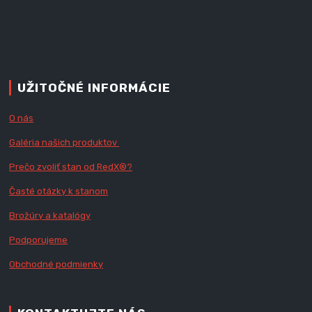
UŽITOČNÉ INFORMÁCIE
O nás
Galéria našich produktov
Prečo zvoliť stan od RedX
®?
Časté otázky k stanom
Brožúry a katalógy
Podporujeme
Obchodné podmienky