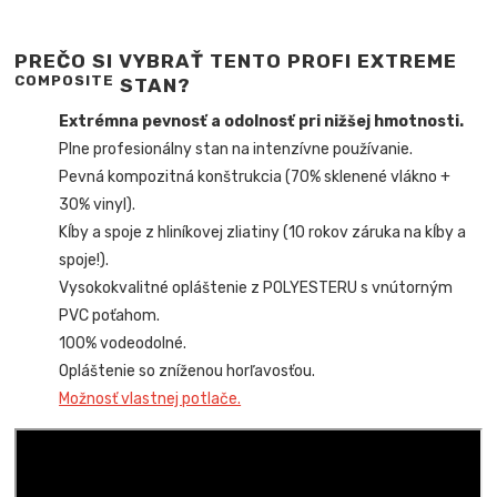
PREČO SI VYBRAŤ TENTO PROFI EXTREME
COMPOSITE
STAN?
Extrémna pevnosť a odolnosť pri nižšej hmotnosti.
Plne profesionálny stan na intenzívne používanie.
Pevná kompozitná konštrukcia (70% sklenené vlákno +
30% vinyl).
Kĺby a spoje z hliníkovej zliatiny (10 rokov záruka na kĺby a
spoje!).
Vysokokvalitné opláštenie z POLYESTERU s vnútorným
PVC poťahom.
100% vodeodolné.
Opláštenie so zníženou horľavosťou.
Možnosť vlastnej potlače.