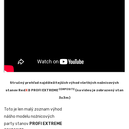
Stručný prehľad najdôležitejších výhod všetkých nožnicových
COMPOSITE
stanov Red
X
® PROFI EXTREME
(na videu je zobrazený stan
3x3m)
Toto je len malý zoznam výhod
nášho modelu nožnicových
party stanov
PROFI EXTREME