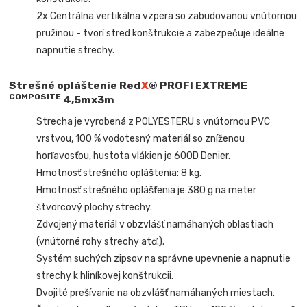
2x Centrálna vertikálna vzpera so zabudovanou vnútornou
pružinou - tvorí stred konštrukcie a zabezpečuje ideálne
napnutie strechy.
Strešné opláštenie
Red
X
® PROFI EXTREME
COMPOSITE
4,5mx3m
Strecha je vyrobená z POLYESTERU s vnútornou PVC
vrstvou, 100 % vodotesný materiál so zníženou
horľavosťou, hustota vlákien je 600D Denier.
Hmotnosť strešného opláštenia: 8 kg.
Hmotnosť strešného oplášťenia je 380 g na meter
štvorcový plochy strechy.
Zdvojený materiál v obzvlášť namáhaných oblastiach
(vnútorné rohy strechy atď.).
Systém suchých zipsov na správne upevnenie a napnutie
strechy k hliníkovej konštrukcii.
Dvojité prešívanie na obzvlášť namáhaných miestach.