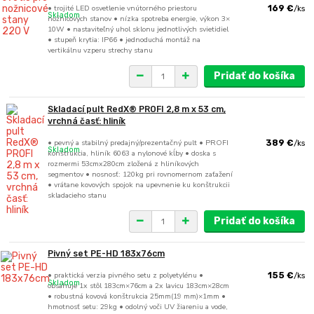
• trojité LED osvetlenie vnútorného priestoru
169 €
/
ks
Skladom
nožnicových stanov • nízka spotreba energie, výkon 3×
10W • nastaviteľný uhol sklonu jednotlivých svietidiel
• stupeň krytia: IP66 • jednoduchá montáž na
vertikálnu vzperu strechy stanu
Pridať do košíka
Skladací pult RedX® PROFI 2,8 m x 53 cm,
vrchná časť: hliník
• pevný a stabilný predajný/prezentačný pult • PROFI
389 €
/
ks
Skladom
konštrukcia, hliník 6063 a nylonové kĺby • doska s
rozmermi 53cmx280cm zložená z hliníkových
segmentov • nosnosť: 120kg pri rovnomernom zaťažení
• vrátane kovových spojok na upevnenie ku konštrukcii
skladacieho stanu
Pridať do košíka
Pivný set PE-HD 183x76cm
• praktická verzia pivného setu z polyetylénu •
155 €
/
ks
Skladom
obsahuje 1x stôl 183cm×76cm a 2x lavicu 183cm×28cm
• robustná kovová konštrukcia 25mm(19 mm)×1mm •
hmotnosť setu: 29kg • odolný voči UV žiareniu a vode,