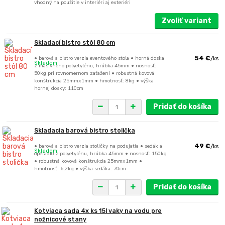
vhodný na použitie v interiéri aj exteriéri
Zvoliť variant
Skladací bistro stôl 80 cm
• barová a bistro verzia eventového stola • horná doska
54 €
/
ks
Skladom
z masívneho polyetylénu, hrúbka 45mm • nosnosť:
50kg pri rovnomernom zaťažení • robustná kovová
konštrukcia 25mmx1mm • hmotnosť: 8kg • výška
hornej dosky: 110cm
Pridať do košíka
Skladacia barová bistro stolička
• barová a bistro verzia stoličky na podujatia • sedák a
49 €
/
ks
Skladom
operadlo z polyetylénu, hrúbka 45mm • nosnosť: 150kg
• robustná kovová konštrukcia 25mmx1mm •
hmotnosť: 6,2kg • výška sedáka: 70cm
Pridať do košíka
Kotviaca sada 4x ks 15l vaky na vodu pre
nožnicové stany