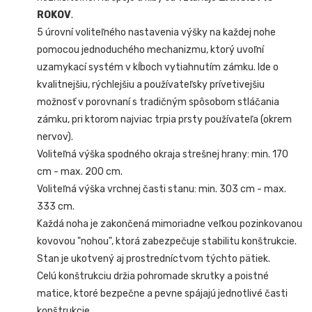
ROKOV
.
5 úrovní voliteľného nastavenia výšky na každej nohe
pomocou jednoduchého mechanizmu, ktorý uvoľní
uzamykací systém v kĺboch vytiahnutím zámku. Ide o
kvalitnejšiu, rýchlejšiu a používateľsky prívetivejšiu
možnosť v porovnaní s tradičným spôsobom stláčania
zámku, pri ktorom najviac trpia prsty používateľa (okrem
nervov).
Voliteľná výška spodného okraja strešnej hrany: min. 170
cm - max. 200 cm.
Voliteľná výška vrchnej časti stanu: min. 303 cm - max.
333 cm.
Každá noha je zakončená mimoriadne veľkou pozinkovanou
kovovou "nohou", ktorá zabezpečuje stabilitu konštrukcie.
Stan je ukotvený aj prostredníctvom týchto pätiek.
Celú konštrukciu držia pohromade skrutky a poistné
matice, ktoré bezpečne a pevne spájajú jednotlivé časti
konštrukcie.