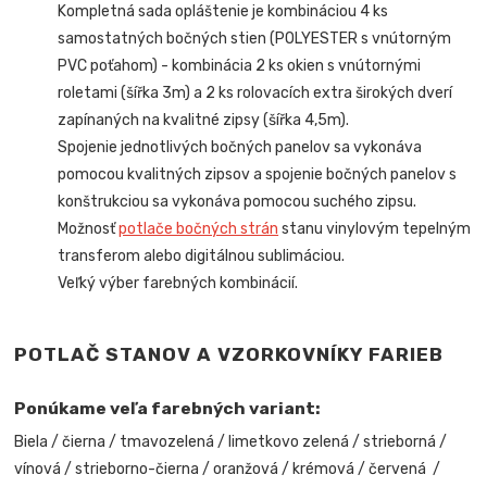
Kompletná sada opláštenie je kombináciou 4 ks
samostatných bočných stien (POLYESTER s vnútorným
PVC poťahom) - kombinácia 2 ks okien s vnútornými
roletami (šířka 3m) a 2 ks rolovacích extra širokých dverí
zapínaných na kvalitné zipsy (šířka 4,5m).
Spojenie jednotlivých bočných panelov sa vykonáva
pomocou kvalitných zipsov a spojenie bočných panelov s
konštrukciou sa vykonáva pomocou suchého zipsu.
Možnosť
potlače bočných strán
stanu vinylovým tepelným
transferom alebo digitálnou sublimáciou.
Veľký výber farebných kombinácií.
POTLAČ STANOV A VZORKOVNÍKY FARIEB
Ponúkame veľa farebných variant:
Biela / čierna / tmavozelená / limetkovo zelená / strieborná /
vínová / strieborno-čierna / oranžová / krémová / červená /