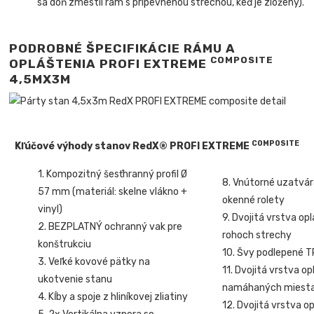
sa doň zmestil rám s pripevnenou strechou, keď je zložený).
PODROBNÉ ŠPECIFIKÁCIE RÁMU A
COMPOSITE
OPLÁŠTENIA PROFI EXTREME
4,5MX3M
COMPOSITE
Kľúčové výhody stanov RedX® PROFI EXTREME
1. Kompozitný šesťhranný profil Ø
8. Vnútorné uzatvá
57 mm (materiál: skelne vlákno +
okenné rolety
vinyl)
9. Dvojitá vrstva op
2. BEZPLATNÝ ochranný vak pre
rohoch strechy
konštrukciu
10. Švy podlepené 
3. Veľké kovové pätky na
11. Dvojitá vrstva o
ukotvenie stanu
namáhaných miest
4. Kĺby a spoje z hliníkovej zliatiny
12. Dvojitá vrstva o