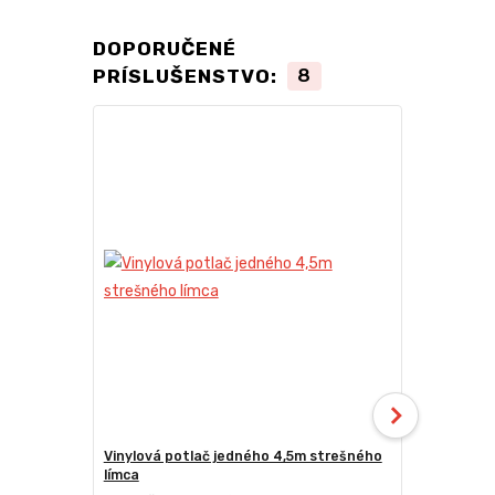
DOPORUČENÉ
PRÍSLUŠENSTVO:
8
TOP produkt
Novinka
Vinylová potlač jedného 4,5m strešného
24kg ECO M
límca
nožnicové s