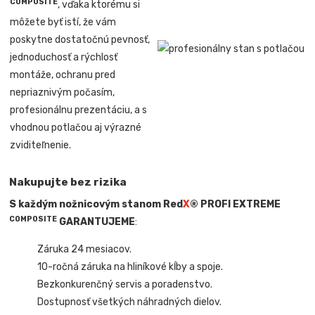
COMPOSITE
, vďaka ktorému si
môžete byť istí, že vám
poskytne dostatočnú pevnosť,
jednoduchosť a rýchlosť
montáže, ochranu pred
nepriaznivým počasím,
profesionálnu prezentáciu, a s
vhodnou potlačou aj výrazné
zviditeľnenie.
Nakupujte bez rizika
S každým nožnicovým stanom Red
X
® PROFI EXTREME
COMPOSITE
GARANTUJEME
:
Záruka 24 mesiacov.
10-ročná záruka na hliníkové kĺby a spoje.
Bezkonkurenčný servis a poradenstvo.
Dostupnosť všetkých náhradných dielov.