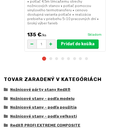
• potlač 4,5m límca/lemu strechy
• sada 2x ks
nožnicových stanov • potlač pomocou
stanov • hmo
vinylového termotransferu • cenovo
30x30x6 cm •
dostupná varianta potlače • realizácia
polymér • ma
prebieha v priebehu 5–10 pracovných dní •
ruda (magnet
široký výber farieb
pre väčšie z
135 €
75 €
Skladom
/
ks
/
ks
Pridať do košíka
TOVAR ZARADENÝ V KATEGÓRIÁCH
Nožnicové párty stany RedX®
Nožnicové stany - podľa modelu
Nožnicové stany - podľa použitia
Nožnicové stany - podľa veľkosti
RedX® PROFI EXTREME COMPOSITE