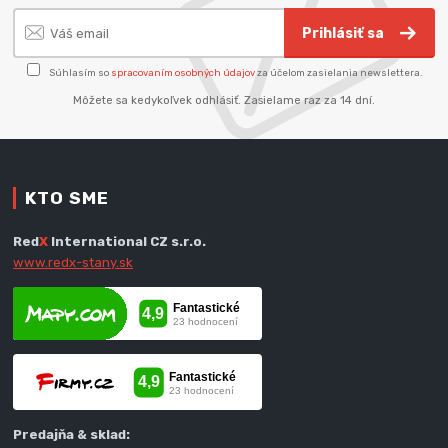
Prihlásiť sa
Súhlasím so
spracovaním osobných údajov
za účelom zasielania newslettera.
Môžete sa kedykoľvek odhlásiť. Zasielame raz za 14 dní.
KTO SME
Red
X
International CZ s.r.o.
www.redx-stany.sk
Predajňa & sklad: