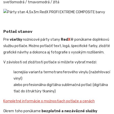
svetlomodrá / tmavomodrá / žltá
Potlač stanov
Pre
všetky
nožnicové párty stany
Red
X
®
ponúkame doplnkovú
službu potlače. Možno potlačiť text, logá, špecifické farby, zložité
grafické návrhy a dokonca aj fotografie s vysokým rozlíšením.
V závislosti od zložitosti potlače si môžete vybrať medzi:
lacnejšia varianta termotransferového vinylu (nažehľovací
vinyl)
alebo profesionálna digitálna sublimačná potlač (digitálna
tlač do štruktúry tkaniny)
Kompletné informácie o možnostiach potlače a cenách
Okrem toho ponúkame
bezplatné a nezáväzné služby