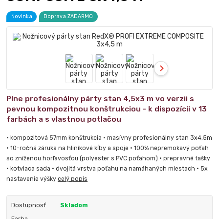
Novinka
Doprava ZADARMO
Plne profesionálny párty stan 4,5x3 m vo verzii s
pevnou kompozitnou konštrukciou - k dispozícii v 13
farbách a s vlastnou potlačou
• kompozitová 57mm konštrukcia • masívny profesionálny stan 3x4,5m
• 10-ročná záruka na hliníkové kĺby a spoje • 100% nepremokavý poťah
so zníženou horľavosťou (polyester s PVC poťahom) • prepravné tašky
• kotviaca sada • dvojitá vrstva poťahu na namáhaných miestach • 5x
nastavenie výšky
celý popis
Dostupnosť
Skladom