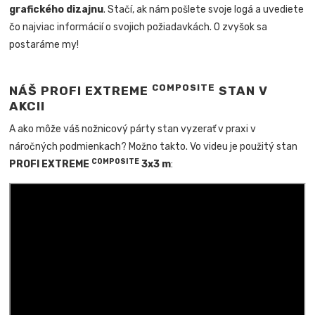
grafického dizajnu
. Stačí, ak nám pošlete svoje logá a uvediete
čo najviac informácií o svojich požiadavkách. O zvyšok sa
postaráme my!
COMPOSITE
NÁŠ PROFI EXTREME
STAN V
AKCII
A ako môže váš nožnicový párty stan vyzerať v praxi v
náročných podmienkach? Možno takto. Vo videu je použitý stan
COMPOSITE
PROFI EXTREME
3x3 m
: