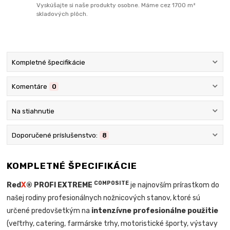
Vyskúšajte si naše produkty osobne. Máme cez 1700 m²
skladových plôch.
Kompletné špecifikácie
Komentáre
0
Na stiahnutie
Doporučené príslušenstvo:
8
KOMPLETNÉ ŠPECIFIKÁCIE
COMPOSITE
Red
X
® PROFI EXTREME
je najnovším prírastkom do
našej rodiny profesionálnych nožnicových stanov, ktoré sú
určené predovšetkým na
intenzívne profesionálne použitie
(veľtrhy, catering, farmárske trhy, motoristické športy, výstavy