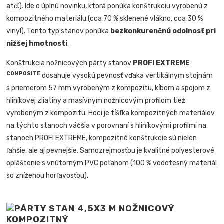
atď.). Ide o úplnú novinku, ktorá ponúka konštrukciu vyrobenú z
kompozitného materiálu (cca 70 % sklenené vlákno, cca 30 %
vinyl). Tento typ stanov ponúka
bezkonkurenčnú odolnosť pri
nižšej hmotnosti
.
Konštrukcia nožnicových párty stanov
PROFI EXTREME
COMPOSITE
dosahuje vysokú pevnosť vďaka vertikálnym stojnám
s priemerom 57 mm vyrobeným z kompozitu, kĺbom a spojom z
hliníkovej zliatiny a masívnym nožnicovým profilom tiež
vyrobeným z kompozitu. Hoci je tĺšťka kompozitných materiálov
na týchto stanoch väčšia v porovnaní s hliníkovými profilmi na
stanoch PROFI EXTREME, kompozitné konštrukcie sú nielen
ľahšie, ale aj pevnejšie. Samozrejmosťou je kvalitné polyesterové
opláštenie s vnútorným PVC poťahom (100 % vodotesný materiál
so zníženou horľavosťou).