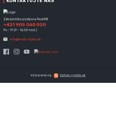
KONTAKTUJTE NÁS
Zákaznícka podpora RedX®
+421 905 060 020
Po - Pi (9 - 16.00 hod.)
info@redx-stany.sk
Vytvorené na
Eshop-rychlo.sk