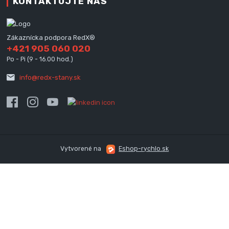
KONTAKTUJTE NÁS
Zákaznícka podpora RedX®
+421 905 060 020
Po - Pi (9 - 16.00 hod.)
info@redx-stany.sk
Vytvorené na
Eshop-rychlo.sk