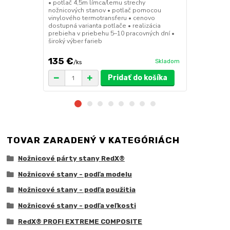
• potlač 4,5m límca/lemu strechy
• sada 2x ks
nožnicových stanov • potlač pomocou
stanov • hmo
vinylového termotransferu • cenovo
30x30x6 cm •
dostupná varianta potlače • realizácia
polymér • ma
prebieha v priebehu 5–10 pracovných dní •
ruda (magnet
široký výber farieb
pre väčšie z
135 €
75 €
Skladom
/
ks
/
ks
Pridať do košíka
TOVAR ZARADENÝ V KATEGÓRIÁCH
Nožnicové párty stany RedX®
Nožnicové stany - podľa modelu
Nožnicové stany - podľa použitia
Nožnicové stany - podľa veľkosti
RedX® PROFI EXTREME COMPOSITE