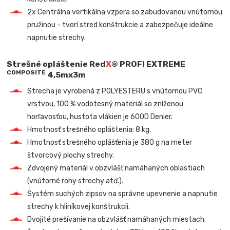
2x Centrálna vertikálna vzpera so zabudovanou vnútornou
pružinou - tvorí stred konštrukcie a zabezpečuje ideálne
napnutie strechy.
Strešné opláštenie
Red
X
® PROFI EXTREME
COMPOSITE
4,5mx3m
Strecha je vyrobená z POLYESTERU s vnútornou PVC
vrstvou, 100 % vodotesný materiál so zníženou
horľavosťou, hustota vlákien je 600D Denier.
Hmotnosť strešného opláštenia: 8 kg.
Hmotnosť strešného oplášťenia je 380 g na meter
štvorcový plochy strechy.
Zdvojený materiál v obzvlášť namáhaných oblastiach
(vnútorné rohy strechy atď.).
Systém suchých zipsov na správne upevnenie a napnutie
strechy k hliníkovej konštrukcii.
Dvojité prešívanie na obzvlášť namáhaných miestach.