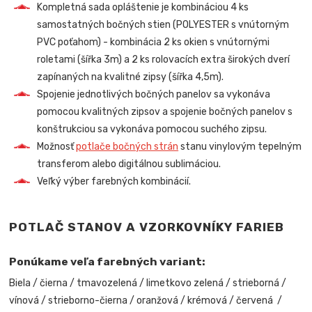
Kompletná sada opláštenie je kombináciou 4 ks
samostatných bočných stien (POLYESTER s vnútorným
PVC poťahom) - kombinácia 2 ks okien s vnútornými
roletami (šířka 3m) a 2 ks rolovacích extra širokých dverí
zapínaných na kvalitné zipsy (šířka 4,5m).
Spojenie jednotlivých bočných panelov sa vykonáva
pomocou kvalitných zipsov a spojenie bočných panelov s
konštrukciou sa vykonáva pomocou suchého zipsu.
Možnosť
potlače bočných strán
stanu vinylovým tepelným
transferom alebo digitálnou sublimáciou.
Veľký výber farebných kombinácií.
POTLAČ STANOV A VZORKOVNÍKY FARIEB
Ponúkame veľa farebných variant:
Biela / čierna / tmavozelená / limetkovo zelená / strieborná /
vínová / strieborno-čierna / oranžová / krémová / červená /