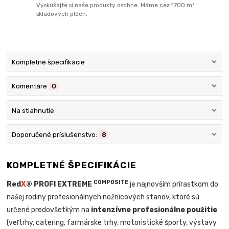
Vyskúšajte si naše produkty osobne. Máme cez 1700 m²
skladových plôch.
Kompletné špecifikácie
Komentáre
0
Na stiahnutie
Doporučené príslušenstvo:
8
KOMPLETNÉ ŠPECIFIKÁCIE
COMPOSITE
Red
X
® PROFI EXTREME
je najnovším prírastkom do
našej rodiny profesionálnych nožnicových stanov, ktoré sú
určené predovšetkým na
intenzívne profesionálne použitie
(veľtrhy, catering, farmárske trhy, motoristické športy, výstavy