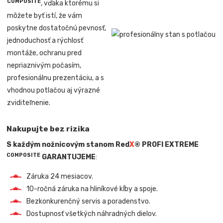
COMPOSITE
, vďaka ktorému si
môžete byť istí, že vám
poskytne dostatočnú pevnosť,
jednoduchosť a rýchlosť
montáže, ochranu pred
nepriaznivým počasím,
profesionálnu prezentáciu, a s
vhodnou potlačou aj výrazné
zviditeľnenie.
Nakupujte bez rizika
S každým nožnicovým stanom Red
X
® PROFI EXTREME
COMPOSITE
GARANTUJEME
:
Záruka 24 mesiacov.
10-ročná záruka na hliníkové kĺby a spoje.
Bezkonkurenčný servis a poradenstvo.
Dostupnosť všetkých náhradných dielov.