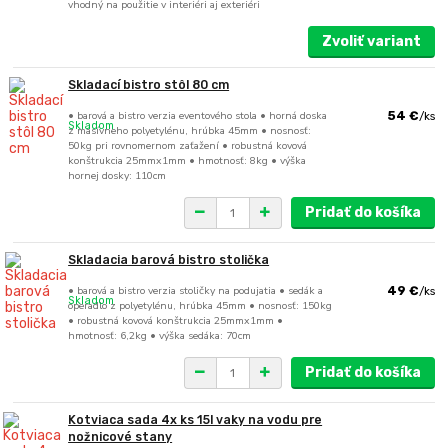
vhodný na použitie v interiéri aj exteriéri
Zvoliť variant
Skladací bistro stôl 80 cm
• barová a bistro verzia eventového stola • horná doska
54 €
/
ks
Skladom
z masívneho polyetylénu, hrúbka 45mm • nosnosť:
50kg pri rovnomernom zaťažení • robustná kovová
konštrukcia 25mmx1mm • hmotnosť: 8kg • výška
hornej dosky: 110cm
Pridať do košíka
Skladacia barová bistro stolička
• barová a bistro verzia stoličky na podujatia • sedák a
49 €
/
ks
Skladom
operadlo z polyetylénu, hrúbka 45mm • nosnosť: 150kg
• robustná kovová konštrukcia 25mmx1mm •
hmotnosť: 6,2kg • výška sedáka: 70cm
Pridať do košíka
Kotviaca sada 4x ks 15l vaky na vodu pre
nožnicové stany