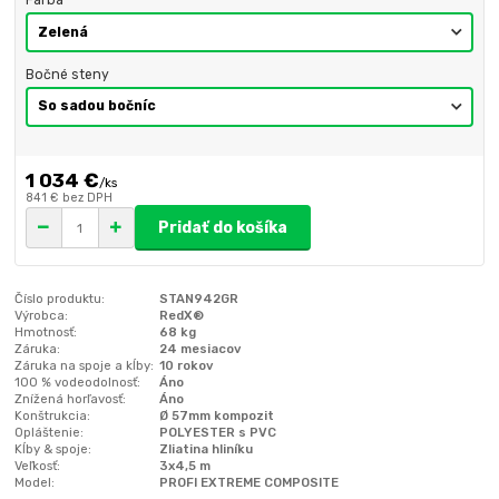
Farba
Bočné steny
1 034 €
/
ks
841 €
bez DPH
Pridať do košíka
Číslo produktu:
STAN942GR
Výrobca:
RedX®
Hmotnosť:
68 kg
Záruka:
24 mesiacov
Záruka na spoje a kĺby:
10 rokov
100 % vodeodolnosť:
Áno
Znížená horľavosť:
Áno
Konštrukcia:
Ø 57mm kompozit
Opláštenie:
POLYESTER s PVC
Kĺby & spoje:
Zliatina hliníku
Veľkosť:
3x4,5 m
Model:
PROFI EXTREME COMPOSITE