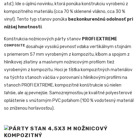
atď.). Ide o úplnú novinku, ktorá ponúka konštrukciu vyrobenú z
kompozitného materiálu (cca 70 % sklenené vlákno, cca 30 %
vinyl). Tento typ stanov ponúka
bezkonkurenčnú odolnosť pri
nižšej hmotnosti
.
Konštrukcia nožnicových párty stanov
PROFI EXTREME
COMPOSITE
dosahuje vysokú pevnosť vďaka vertikálnym stojnám
s priemerom 57 mm vyrobeným z kompozitu, kĺbom a spojom z
hliníkovej zliatiny a masívnym nožnicovým profilom tiež
vyrobeným z kompozitu. Hoci je tĺšťka kompozitných materiálov
na týchto stanoch väčšia v porovnaní s hliníkovými profilmi na
stanoch PROFI EXTREME, kompozitné konštrukcie sú nielen
ľahšie, ale aj pevnejšie. Samozrejmosťou je kvalitné polyesterové
opláštenie s vnútorným PVC poťahom (100 % vodotesný materiál
so zníženou horľavosťou).