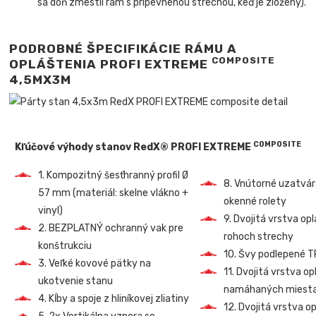
sa doň zmestil rám s pripevnenou strechou, keď je zložený).
PODROBNÉ ŠPECIFIKÁCIE RÁMU A
COMPOSITE
OPLÁŠTENIA PROFI EXTREME
4,5MX3M
COMPOSITE
Kľúčové výhody stanov RedX® PROFI EXTREME
1. Kompozitný šesťhranný profil Ø
8. Vnútorné uzatvá
57 mm (materiál: skelne vlákno +
okenné rolety
vinyl)
9. Dvojitá vrstva op
2. BEZPLATNÝ ochranný vak pre
rohoch strechy
konštrukciu
10. Švy podlepené 
3. Veľké kovové pätky na
11. Dvojitá vrstva o
ukotvenie stanu
namáhaných miest
4. Kĺby a spoje z hliníkovej zliatiny
12. Dvojitá vrstva o