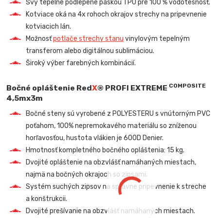
Švy tepelne podlepené páskou TPU pre 100 % vodotesnosť.
Kotviace oká na 4x rohoch okrajov strechy na pripevnenie
kotviacich lán.
Možnosť
potlače strechy stanu
vinylovým tepelným
transferom alebo digitálnou sublimáciou.
Široký výber farebných kombinácií.
COMPOSITE
Bočné opláštenie
Red
X
® PROFI EXTREME
4,5mx3m
Bočné steny sú vyrobené z POLYESTERU s vnútorným PVC
poťahom, 100% nepremokavého materiálu so zníženou
horľavosťou, hustota vlákien je 600D Denier.
Hmotnosť kompletného bočného opláštenia: 15 kg.
Dvojité opláštenie na obzvlášť namáhaných miestach,
najmä na bočných okrajoch so zipsami.
Systém suchých zipsov na správne pripevnenie k streche
a konštrukcii.
Dvojité prešívanie na obzvlášť namáhaných miestach.