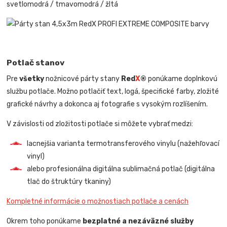
svetlomodrá / tmavomodrá / žltá
Potlač stanov
Pre
všetky
nožnicové párty stany
Red
X
®
ponúkame doplnkovú
službu potlače. Možno potlačiť text, logá, špecifické farby, zložité
grafické návrhy a dokonca aj fotografie s vysokým rozlíšením.
V závislosti od zložitosti potlače si môžete vybrať medzi:
lacnejšia varianta termotransferového vinylu (nažehľovací
vinyl)
alebo profesionálna digitálna sublimačná potlač (digitálna
tlač do štruktúry tkaniny)
Kompletné informácie o možnostiach potlače a cenách
Okrem toho ponúkame
bezplatné a nezáväzné služby