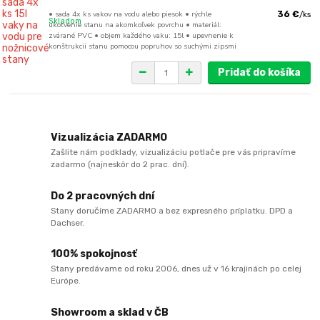
• sada 4x ks vakov na vodu alebo piesok • rýchle
36 €
/
ks
Skladom
ukotvenie stanu na akomkoľvek povrchu • materiál:
zvárané PVC • objem každého vaku: 15l • upevnenie k
konštrukcii stanu pomocou popruhov so suchými zipsmi
Pridať do košíka
Vizualizácia ZADARMO
Zašlite nám podklady, vizualizáciu potlače pre vás pripravíme
zadarmo (najneskôr do 2 prac. dní).
Do 2 pracovných dní
Stany doručíme ZADARMO a bez expresného príplatku. DPD a
Dachser.
100% spokojnosť
Stany predávame od roku 2006, dnes už v 16 krajinách po celej
Európe.
Showroom a sklad v ČB