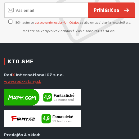
Prihlásiť sa
Súhlasím so
spracovaním osobných údajov
za účelom zasielania newslettera.
Môžete sa kedykoľvek odhlásiť. Zasielame raz za 14 dní.
KTO SME
Red
X
International CZ s.r.o.
www.redx-stany.sk
Predajňa & sklad: