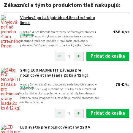
Zákazníci s týmto produktom tiež nakupujú:
Vinylová potlač jedného 4,5m strešného
límca
• potlač 4,5m límca/lemu strechy nožnicových stanov •
135 €
/
ks
Skladom
potlač pomocou vinylového termotransferu • cenovo
dostupná varianta potlače • realizácia prebieha v
priebehu 5–10 pracovných dní • široký výber farieb
Pridať do košíka
24kg ECO MAGNETIT závažia pre
nožnicové stany (sada 2x ks á 12 kg)
• sada 2x ks závaží na ukotvenie nožnicových stanov •
75 €
/
ks
Skladom
hmotnosť: 2x 12kg • rozmery: 30x30x6 cm • materiál
vonkajšieho obalu: polymér • materiál náplne: drvená
železná ruda (magnetit) • závažia je možné stohovať pre
väčšie zaťaženie
Pridať do košíka
LED svetlo pre nožnicové stany 220 V