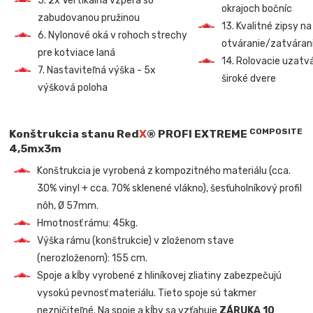
5. 2x Vertikálna vzpera so
okrajoch bočníc
zabudovanou pružinou
13. Kvalitné zipsy na
6. Nylonové oká v rohoch strechy
otváranie/zatvárani
pre kotviace laná
14. Rolovacie uzatv
7. Nastaviteľná výška - 5x
široké dvere
výšková poloha
COMPOSITE
Konštrukcia stanu Red
X
®
PROFI EXTREME
4,5mx3m
Konštrukcia je vyrobená z kompozitného materiálu (cca.
30% vinyl + cca. 70% sklenené vlákno), šesťuholníkový profil
nôh, Ø 57mm.
Hmotnosť rámu: 45kg.
Výška rámu (konštrukcie) v zloženom stave
(nerozloženom): 155 cm.
Spoje a kĺby vyrobené z hliníkovej zliatiny zabezpečujú
vysokú pevnosť materiálu. Tieto spoje sú takmer
nezničiteľné. Na spoje a kĺby sa vzťahuje
ZÁRUKA 10