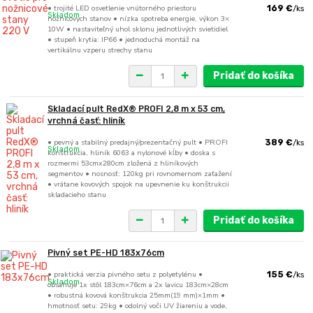
• trojité LED osvetlenie vnútorného priestoru
169 €
/
ks
Skladom
nožnicových stanov • nízka spotreba energie, výkon 3×
10W • nastaviteľný uhol sklonu jednotlivých svietidiel
• stupeň krytia: IP66 • jednoduchá montáž na
vertikálnu vzperu strechy stanu
Pridať do košíka
Skladací pult RedX® PROFI 2,8 m x 53 cm,
vrchná časť: hliník
• pevný a stabilný predajný/prezentačný pult • PROFI
389 €
/
ks
Skladom
konštrukcia, hliník 6063 a nylonové kĺby • doska s
rozmermi 53cmx280cm zložená z hliníkových
segmentov • nosnosť: 120kg pri rovnomernom zaťažení
• vrátane kovových spojok na upevnenie ku konštrukcii
skladacieho stanu
Pridať do košíka
Pivný set PE-HD 183x76cm
• praktická verzia pivného setu z polyetylénu •
155 €
/
ks
Skladom
obsahuje 1x stôl 183cm×76cm a 2x lavicu 183cm×28cm
• robustná kovová konštrukcia 25mm(19 mm)×1mm •
hmotnosť setu: 29kg • odolný voči UV žiareniu a vode,