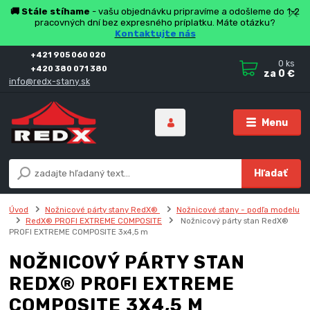
🚚 Stále stíhame
- vašu objednávku pripravíme a odošleme do 1-2
pracovných dní bez expresného príplatku. Máte otázku?
Kontaktujte nás
+421 905 060 020
0
ks
+420 380 071 380
za
0 €
info@redx-stany.sk
Menu
Hľadať
Úvod
Nožnicové párty stany RedX®
Nožnicové stany - podľa modelu
RedX® PROFI EXTREME COMPOSITE
Nožnicový párty stan RedX®
PROFI EXTREME COMPOSITE 3x4,5 m
NOŽNICOVÝ PÁRTY STAN
REDX® PROFI EXTREME
COMPOSITE 3X4,5 M