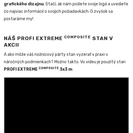
grafického dizajnu
. Stačí, ak nám pošlete svoje logá a uvediete
čo najviac informácií o svojich požiadavkách. O zvyšok sa
postaráme my!
COMPOSITE
NÁŠ PROFI EXTREME
STAN V
AKCII
A ako môže váš nožnicový párty stan vyzerať v praxi v
náročných podmienkach? Možno takto. Vo videu je použitý stan
COMPOSITE
PROFI EXTREME
3x3 m
: