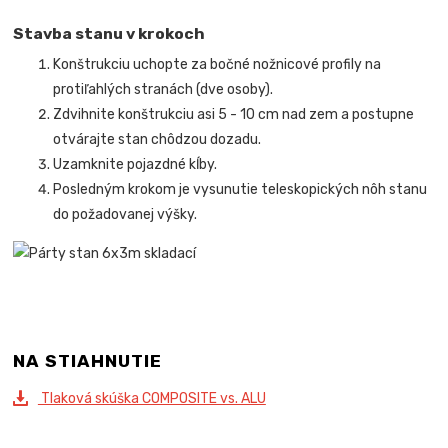
Stavba stanu v krokoch
Konštrukciu uchopte za bočné nožnicové profily na
protiľahlých stranách (dve osoby).
Zdvihnite konštrukciu asi 5 - 10 cm nad zem a postupne
otvárajte stan chôdzou dozadu.
Uzamknite pojazdné kĺby.
Posledným krokom je vysunutie teleskopických nôh stanu
do požadovanej výšky.
NA STIAHNUTIE
Tlaková skúška COMPOSITE vs. ALU