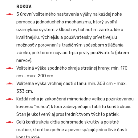
ROKOV
.
5 úrovní voliteľného nastavenia výšky na každej nohe
pomocou jednoduchého mechanizmu, ktorý uvoľní
uzamykací systém v kĺboch vytiahnutím zámku. Ide o
kvalitnejšiu, rýchlejšiu a používateľsky prívetivejšiu
možnosť v porovnaní s tradičným spôsobom stláčania
zámku, pri ktorom najviac trpia prsty používateľa (okrem
nervov).
Voliteľná výška spodného okraja strešnej hrany: min. 170
cm - max. 200 cm.
Voliteľná výška vrchnej časti stanu: min. 303 cm - max.
333 cm.
Každá noha je zakončená mimoriadne veľkou pozinkovanou
kovovou "nohou", ktorá zabezpečuje stabilitu konštrukcie.
Stan je ukotvený aj prostredníctvom týchto pätiek.
Celú konštrukciu držia pohromade skrutky a poistné
matice, ktoré bezpečne a pevne spájajú jednotlivé časti
konštrukcie.