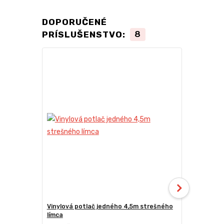
DOPORUČENÉ
PRÍSLUŠENSTVO:
8
TOP produkt
Novinka
Vinylová potlač jedného 4,5m strešného
24kg ECO M
límca
nožnicové s