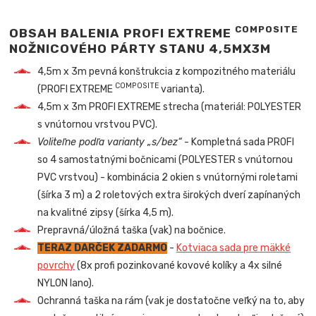
COMPOSITE
OBSAH BALENIA PROFI EXTREME
NOŽNICOVÉHO PÁRTY STANU 4,5MX3M
4,5m x 3m
pevná konštrukcia z kompozitného materiálu
COMPOSITE
(PROFI EXTREME
varianta).
4,5m x 3m PROFI EXTREME strecha (materiál: POLYESTER
s vnútornou vrstvou PVC).
Voliteľne podľa varianty „s/bez“
- Kompletná sada PROFI
so 4 samostatnými bočnicami (POLYESTER s vnútornou
PVC vrstvou) - kombinácia 2 okien s vnútornými roletami
(šírka 3 m) a 2 roletových extra širokých dverí zapínaných
na kvalitné zipsy (šírka 4,5 m).
Prepravná/úložná taška (vak) na bočnice.
TERAZ DARČEK ZADARMO
-
Kotviaca sada pre mäkké
povrchy
(8x profi pozinkované kovové kolíky a 4x silné
NYLON lano).
Ochranná taška na rám (vak je dostatočne veľký na to, aby