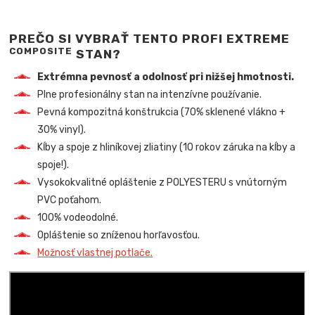
PREČO SI VYBRAŤ TENTO PROFI EXTREME
COMPOSITE
STAN?
Extrémna pevnosť a odolnosť pri nižšej hmotnosti.
Plne profesionálny stan na intenzívne používanie.
Pevná kompozitná konštrukcia (70% sklenené vlákno +
30% vinyl).
Kĺby a spoje z hliníkovej zliatiny (10 rokov záruka na kĺby a
spoje!).
Vysokokvalitné opláštenie z POLYESTERU s vnútorným
PVC poťahom.
100% vodeodolné.
Opláštenie so zníženou horľavosťou.
Možnosť vlastnej potlače.