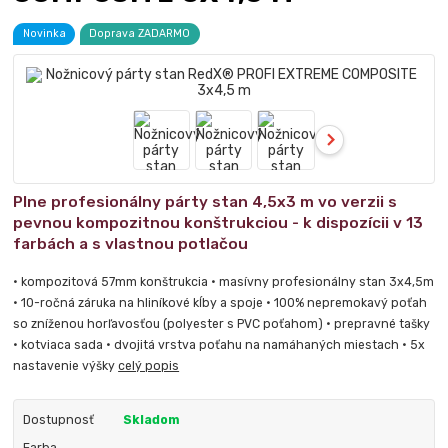
Novinka
Doprava ZADARMO
Plne profesionálny párty stan 4,5x3 m vo verzii s
pevnou kompozitnou konštrukciou - k dispozícii v 13
farbách a s vlastnou potlačou
• kompozitová 57mm konštrukcia • masívny profesionálny stan 3x4,5m
• 10-ročná záruka na hliníkové kĺby a spoje • 100% nepremokavý poťah
so zníženou horľavosťou (polyester s PVC poťahom) • prepravné tašky
• kotviaca sada • dvojitá vrstva poťahu na namáhaných miestach • 5x
nastavenie výšky
celý popis
Dostupnosť
Skladom