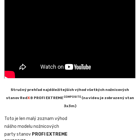
Stručný prehľad najdôležitejších výhod všetkých nožnicových
COMPOSITE
stanov Red
X
® PROFI EXTREME
(na videu je zobrazený stan
3x3m)
Toto je len malý zoznam výhod
nášho modelu nožnicových
party stanov
PROFI EXTREME