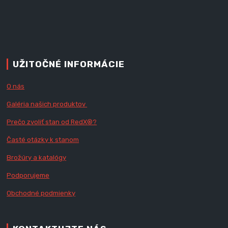
UŽITOČNÉ INFORMÁCIE
O nás
Galéria našich produktov
Prečo zvoliť stan od RedX
®?
Časté otázky k stanom
Brožúry a katalógy
Podporujeme
Obchodné podmienky