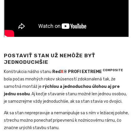
POSTAVIŤ STAN UŽ NEMÔŽE BYŤ
JEDNODUCHŠIE
COMPOSITE
Konštrukcia nášho stanu
Red
X
® PROFI EXTREME
bola počas mnohých rokov skúseností zdokonalená tak, že
samotná montáž je
rýchlou a jednoduchou úlohou aj pre
jednu osobu
. Aj keď je stavanie stanu možné len jednou osobou,
je samozrejme vždy jednoduchšie, ak sa stan stavia vo dvojici.
Ak sa stan neprepravuje a nemanipuluje sa s ním v ležiacej polohe,
strechu možno ponechať pripevnenú k nožnicovému rámu, čo
značne urýchli stavbu stanu.