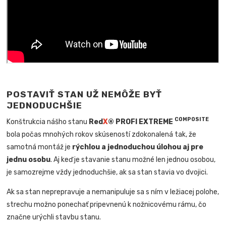
POSTAVIŤ STAN UŽ NEMÔŽE BYŤ
JEDNODUCHŠIE
COMPOSITE
Konštrukcia nášho stanu
Red
X
® PROFI EXTREME
bola počas mnohých rokov skúseností zdokonalená tak, že
samotná montáž je
rýchlou a jednoduchou úlohou aj pre
jednu osobu
. Aj keď je stavanie stanu možné len jednou osobou,
je samozrejme vždy jednoduchšie, ak sa stan stavia vo dvojici.
Ak sa stan neprepravuje a nemanipuluje sa s ním v ležiacej polohe,
strechu možno ponechať pripevnenú k nožnicovému rámu, čo
značne urýchli stavbu stanu.