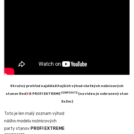
Stručný prehľad najdôležitejších výhod všetkých nožnicových
COMPOSITE
stanov Red
X
® PROFI EXTREME
(na videu je zobrazený stan
3x3m)
Toto je len malý zoznam výhod
nášho modelu nožnicových
party stanov
PROFI EXTREME