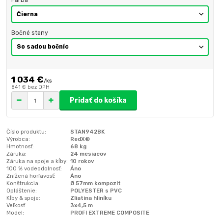
Farba
Bočné steny
1 034 €
/
ks
841 €
bez DPH
Pridať do košíka
Číslo produktu:
STAN942BK
Výrobca:
RedX®
Hmotnosť:
68 kg
Záruka:
24 mesiacov
Záruka na spoje a kĺby:
10 rokov
100 % vodeodolnosť:
Áno
Znížená horľavosť:
Áno
Konštrukcia:
Ø 57mm kompozit
Opláštenie:
POLYESTER s PVC
Kĺby & spoje:
Zliatina hliníku
Veľkosť:
3x4,5 m
Model:
PROFI EXTREME COMPOSITE