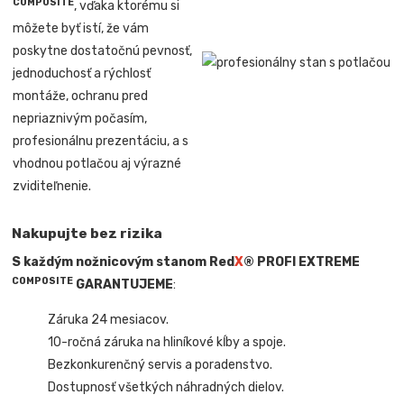
COMPOSITE
, vďaka ktorému si
môžete byť istí, že vám
poskytne dostatočnú pevnosť,
jednoduchosť a rýchlosť
montáže, ochranu pred
nepriaznivým počasím,
profesionálnu prezentáciu, a s
vhodnou potlačou aj výrazné
zviditeľnenie.
Nakupujte bez rizika
S každým nožnicovým stanom Red
X
® PROFI EXTREME
COMPOSITE
GARANTUJEME
:
Záruka 24 mesiacov.
10-ročná záruka na hliníkové kĺby a spoje.
Bezkonkurenčný servis a poradenstvo.
Dostupnosť všetkých náhradných dielov.