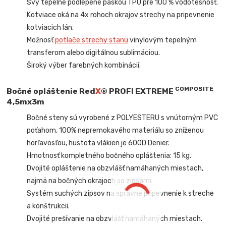
Švy tepelne podlepené páskou TPU pre 100 % vodotesnosť.
Kotviace oká na 4x rohoch okrajov strechy na pripevnenie
kotviacich lán.
Možnosť
potlače strechy stanu
vinylovým tepelným
transferom alebo digitálnou sublimáciou.
Široký výber farebných kombinácií.
COMPOSITE
Bočné opláštenie
Red
X
® PROFI EXTREME
4,5mx3m
Bočné steny sú vyrobené z POLYESTERU s vnútorným PVC
poťahom, 100% nepremokavého materiálu so zníženou
horľavosťou, hustota vlákien je 600D Denier.
Hmotnosť kompletného bočného opláštenia: 15 kg.
Dvojité opláštenie na obzvlášť namáhaných miestach,
najmä na bočných okrajoch so zipsami.
Systém suchých zipsov na správne pripevnenie k streche
a konštrukcii.
Dvojité prešívanie na obzvlášť namáhaných miestach.