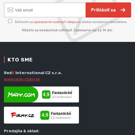
Prihlásiť sa
Súhlasím so
spracovaním osobných údajov
za účelom zasielania newslettera.
Môžete sa kedykoľvek odhlásiť. Zasielame raz za 14 dní.
KTO SME
Red
X
International CZ s.r.o.
www.redx-stany.sk
Predajňa & sklad: