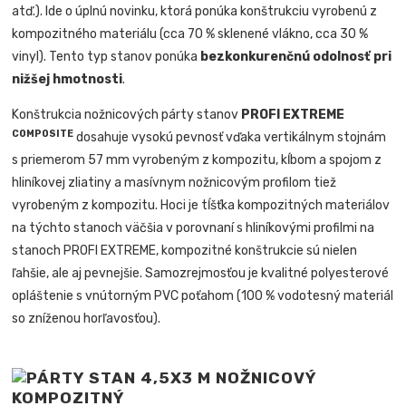
atď.). Ide o úplnú novinku, ktorá ponúka konštrukciu vyrobenú z
kompozitného materiálu (cca 70 % sklenené vlákno, cca 30 %
vinyl). Tento typ stanov ponúka
bezkonkurenčnú odolnosť pri
nižšej hmotnosti
.
Konštrukcia nožnicových párty stanov
PROFI EXTREME
COMPOSITE
dosahuje vysokú pevnosť vďaka vertikálnym stojnám
s priemerom 57 mm vyrobeným z kompozitu, kĺbom a spojom z
hliníkovej zliatiny a masívnym nožnicovým profilom tiež
vyrobeným z kompozitu. Hoci je tĺšťka kompozitných materiálov
na týchto stanoch väčšia v porovnaní s hliníkovými profilmi na
stanoch PROFI EXTREME, kompozitné konštrukcie sú nielen
ľahšie, ale aj pevnejšie. Samozrejmosťou je kvalitné polyesterové
opláštenie s vnútorným PVC poťahom (100 % vodotesný materiál
so zníženou horľavosťou).