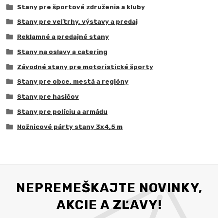
Stany pre športové združenia a kluby
Stany pre veľtrhy, výstavy a predaj
Reklamné a predajné stany
Stany na oslavy a catering
Závodné stany pre motoristické športy
Stany pre obce, mestá a regióny
Stany pre hasičov
Stany pre políciu a armádu
Nožnicové párty stany 3x4,5 m
NEPREMEŠKAJTE NOVINKY,
AKCIE A ZĽAVY!