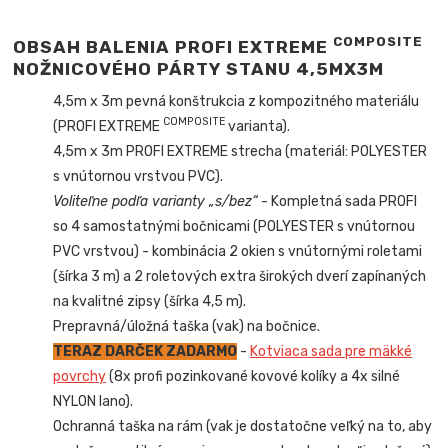
COMPOSITE
OBSAH BALENIA PROFI EXTREME
NOŽNICOVÉHO PÁRTY STANU 4,5MX3M
4,5m x 3m
pevná konštrukcia z kompozitného materiálu
COMPOSITE
(PROFI EXTREME
varianta).
4,5m x 3m PROFI EXTREME strecha (materiál: POLYESTER
s vnútornou vrstvou PVC).
Voliteľne podľa varianty „s/bez“
- Kompletná sada PROFI
so 4 samostatnými bočnicami (POLYESTER s vnútornou
PVC vrstvou) - kombinácia 2 okien s vnútornými roletami
(šírka 3 m) a 2 roletových extra širokých dverí zapínaných
na kvalitné zipsy (šírka 4,5 m).
Prepravná/úložná taška (vak) na bočnice.
TERAZ DARČEK ZADARMO
-
Kotviaca sada pre mäkké
povrchy
(8x profi pozinkované kovové kolíky a 4x silné
NYLON lano).
Ochranná taška na rám (vak je dostatočne veľký na to, aby