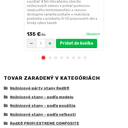
• potlač 4,5m límca/lemu strechy
• sada 2x ks
nožnicových stanov • potlač pomocou
stanov • hmo
vinylového termotransferu • cenovo
30x30x6 cm •
dostupná varianta potlače • realizácia
polymér • ma
prebieha v priebehu 5–10 pracovných dní •
ruda (magnet
široký výber farieb
pre väčšie z
135 €
75 €
Skladom
/
ks
/
ks
Pridať do košíka
TOVAR ZARADENÝ V KATEGÓRIÁCH
Nožnicové párty stany RedX®
Nožnicové stany - podľa modelu
Nožnicové stany - podľa použitia
Nožnicové stany - podľa veľkosti
RedX® PROFI EXTREME COMPOSITE