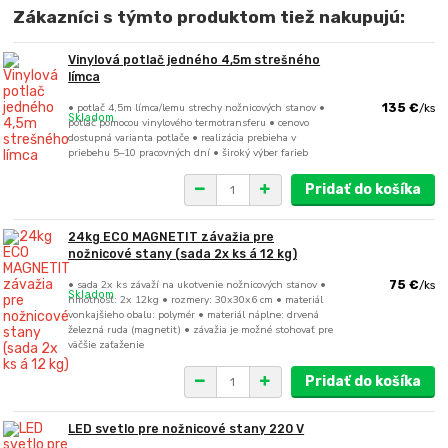
Zákazníci s týmto produktom tiež nakupujú:
Vinylová potlač jedného 4,5m strešného
límca
• potlač 4,5m límca/lemu strechy nožnicových stanov •
135 €
/
ks
Skladom
potlač pomocou vinylového termotransferu • cenovo
dostupná varianta potlače • realizácia prebieha v
priebehu 5–10 pracovných dní • široký výber farieb
Pridať do košíka
24kg ECO MAGNETIT závažia pre
nožnicové stany (sada 2x ks á 12 kg)
• sada 2x ks závaží na ukotvenie nožnicových stanov •
75 €
/
ks
Skladom
hmotnosť: 2x 12kg • rozmery: 30x30x6 cm • materiál
vonkajšieho obalu: polymér • materiál náplne: drvená
železná ruda (magnetit) • závažia je možné stohovať pre
väčšie zaťaženie
Pridať do košíka
LED svetlo pre nožnicové stany 220 V