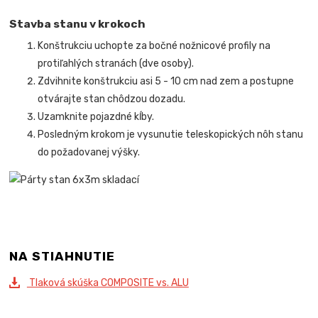
Stavba stanu v krokoch
Konštrukciu uchopte za bočné nožnicové profily na
protiľahlých stranách (dve osoby).
Zdvihnite konštrukciu asi 5 - 10 cm nad zem a postupne
otvárajte stan chôdzou dozadu.
Uzamknite pojazdné kĺby.
Posledným krokom je vysunutie teleskopických nôh stanu
do požadovanej výšky.
NA STIAHNUTIE
Tlaková skúška COMPOSITE vs. ALU