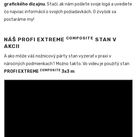
grafického dizajnu
. Stačí, ak nám pošlete svoje logá a uvediete
čo najviac informácií o svojich požiadavkách. O zvyšok sa
postaráme my!
COMPOSITE
NÁŠ PROFI EXTREME
STAN V
AKCII
A ako môže váš nožnicový párty stan vyzerať v praxi v
náročných podmienkach? Možno takto. Vo videu je použitý stan
COMPOSITE
PROFI EXTREME
3x3 m
: