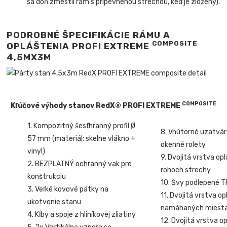
sa doň zmestil rám s pripevnenou strechou, keď je zložený).
PODROBNÉ ŠPECIFIKÁCIE RÁMU A
COMPOSITE
OPLÁŠTENIA PROFI EXTREME
4,5MX3M
COMPOSITE
Kľúčové výhody stanov RedX® PROFI EXTREME
1. Kompozitný šesťhranný profil Ø
8. Vnútorné uzatvá
57 mm (materiál: skelne vlákno +
okenné rolety
vinyl)
9. Dvojitá vrstva op
2. BEZPLATNÝ ochranný vak pre
rohoch strechy
konštrukciu
10. Švy podlepené 
3. Veľké kovové pätky na
11. Dvojitá vrstva o
ukotvenie stanu
namáhaných miest
4. Kĺby a spoje z hliníkovej zliatiny
12. Dvojitá vrstva o