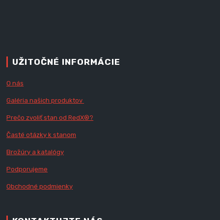
UŽITOČNÉ INFORMÁCIE
O nás
Galéria našich produktov
Prečo zvoliť stan od RedX
®?
Časté otázky k stanom
Brožúry a katalógy
Podporujeme
Obchodné podmienky