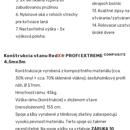
5. 2x Vertikálna vzpera so
okrajoch bočníc
zabudovanou pružinou
13. Kvalitné zipsy na
6. Nylonové oká v rohoch strechy
otváranie/zatvárani
pre kotviace laná
14. Rolovacie uzatv
7. Nastaviteľná výška - 5x
široké dvere
výšková poloha
COMPOSITE
Konštrukcia stanu Red
X
®
PROFI EXTREME
4,5mx3m
Konštrukcia je vyrobená z kompozitného materiálu (cca.
30% vinyl + cca. 70% sklenené vlákno), šesťuholníkový profil
nôh, Ø 57mm.
Hmotnosť rámu: 45kg.
Výška rámu (konštrukcie) v zloženom stave
(nerozloženom): 155 cm.
Spoje a kĺby vyrobené z hliníkovej zliatiny zabezpečujú
vysokú pevnosť materiálu. Tieto spoje sú takmer
nezničiteľné. Na spoje a kĺby sa vzťahuje
ZÁRUKA 10