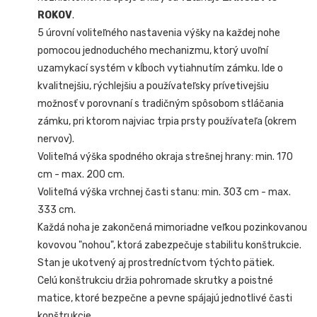
ROKOV
.
5 úrovní voliteľného nastavenia výšky na každej nohe
pomocou jednoduchého mechanizmu, ktorý uvoľní
uzamykací systém v kĺboch vytiahnutím zámku. Ide o
kvalitnejšiu, rýchlejšiu a používateľsky prívetivejšiu
možnosť v porovnaní s tradičným spôsobom stláčania
zámku, pri ktorom najviac trpia prsty používateľa (okrem
nervov).
Voliteľná výška spodného okraja strešnej hrany: min. 170
cm - max. 200 cm.
Voliteľná výška vrchnej časti stanu: min. 303 cm - max.
333 cm.
Každá noha je zakončená mimoriadne veľkou pozinkovanou
kovovou "nohou", ktorá zabezpečuje stabilitu konštrukcie.
Stan je ukotvený aj prostredníctvom týchto pätiek.
Celú konštrukciu držia pohromade skrutky a poistné
matice, ktoré bezpečne a pevne spájajú jednotlivé časti
konštrukcie.