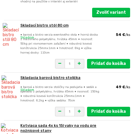
vhodný na použitie v interiéri aj exteriéri
Zvoliť variant
Skladací bistro stôl 80 cm
• barová a bistro verzia eventového stola • horná doska
54 €
/
ks
Skladom
z masívneho polyetylénu, hrúbka 45mm • nosnosť:
50kg pri rovnomernom zaťažení • robustná kovová
konštrukcia 25mmx1mm • hmotnosť: 8kg • výška
hornej dosky: 110cm
Pridať do košíka
Skladacia barová bistro stolička
• barová a bistro verzia stoličky na podujatia • sedák a
49 €
/
ks
Skladom
operadlo z polyetylénu, hrúbka 45mm • nosnosť: 150kg
• robustná kovová konštrukcia 25mmx1mm •
hmotnosť: 6,2kg • výška sedáka: 70cm
Pridať do košíka
Kotviaca sada 4x ks 15l vaky na vodu pre
nožnicové stany