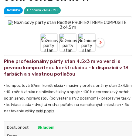
Novinka
Doprava ZADARMO
Plne profesionálny párty stan 4,5x3 m vo verzii s
pevnou kompozitnou konštrukciou - k dispozícii v 13
farbách a s vlastnou potlačou
• kompozitová 57mm konštrukcia • masívny profesionálny stan 3x4,5m
• 10-ročná záruka na hliníkové kĺby a spoje • 100% nepremokavý poťah
so zníženou horľavosťou (polyester s PVC poťahom) • prepravné tašky
• kotviaca sada • dvojitá vrstva poťahu na namáhaných miestach • 5x
nastavenie výšky
celý popis
Dostupnosť
Skladom