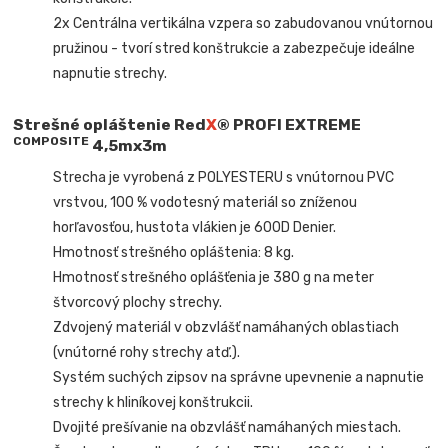
2x Centrálna vertikálna vzpera so zabudovanou vnútornou
pružinou - tvorí stred konštrukcie a zabezpečuje ideálne
napnutie strechy.
Strešné opláštenie
Red
X
® PROFI EXTREME
COMPOSITE
4,5mx3m
Strecha je vyrobená z POLYESTERU s vnútornou PVC
vrstvou, 100 % vodotesný materiál so zníženou
horľavosťou, hustota vlákien je 600D Denier.
Hmotnosť strešného opláštenia: 8 kg.
Hmotnosť strešného oplášťenia je 380 g na meter
štvorcový plochy strechy.
Zdvojený materiál v obzvlášť namáhaných oblastiach
(vnútorné rohy strechy atď.).
Systém suchých zipsov na správne upevnenie a napnutie
strechy k hliníkovej konštrukcii.
Dvojité prešívanie na obzvlášť namáhaných miestach.