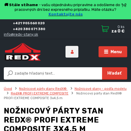
🚚 Stále stíhame
- vašu objednávku pripravíme a odošleme do 1-2
pracovných dní bez expresného príplatku. Máte otázku?
Kontaktujte nás
+421 905 060 020
0
ks
+420 380 071 380
za
0 €
info@redx-stany.sk
Menu
Hľadať
Úvod
Nožnicové párty stany RedX®
Nožnicové stany - podľa modelu
RedX® PROFI EXTREME COMPOSITE
Nožnicový párty stan RedX®
PROFI EXTREME COMPOSITE 3x4,5 m
NOŽNICOVÝ PÁRTY STAN
REDX® PROFI EXTREME
COMPOSITE 3X4,5 M