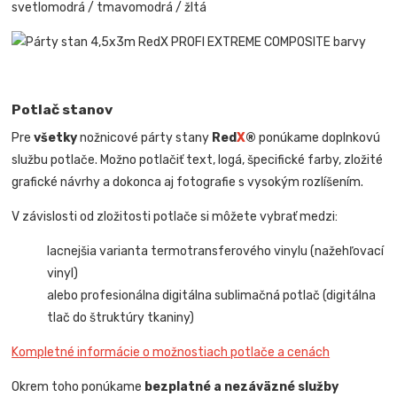
svetlomodrá / tmavomodrá / žltá
Potlač stanov
Pre
všetky
nožnicové párty stany
Red
X
®
ponúkame doplnkovú
službu potlače. Možno potlačiť text, logá, špecifické farby, zložité
grafické návrhy a dokonca aj fotografie s vysokým rozlíšením.
V závislosti od zložitosti potlače si môžete vybrať medzi:
lacnejšia varianta termotransferového vinylu (nažehľovací
vinyl)
alebo profesionálna digitálna sublimačná potlač (digitálna
tlač do štruktúry tkaniny)
Kompletné informácie o možnostiach potlače a cenách
Okrem toho ponúkame
bezplatné a nezáväzné služby