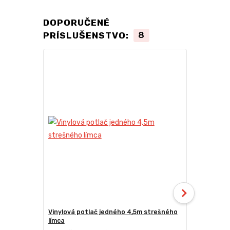
DOPORUČENÉ
PRÍSLUŠENSTVO:
8
TOP produkt
Novinka
Vinylová potlač jedného 4,5m strešného
24kg ECO M
límca
nožnicové s