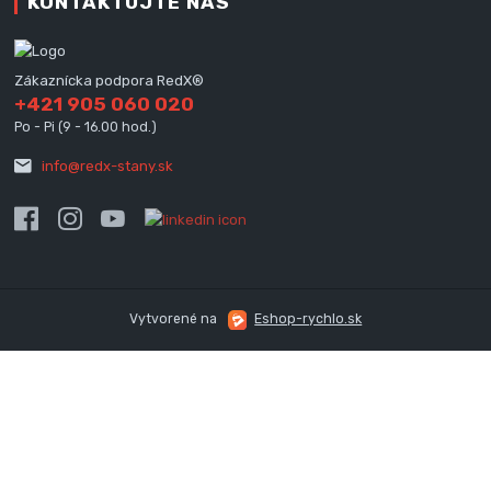
KONTAKTUJTE NÁS
Zákaznícka podpora RedX®
+421 905 060 020
Po - Pi (9 - 16.00 hod.)
info@redx-stany.sk
Vytvorené na
Eshop-rychlo.sk