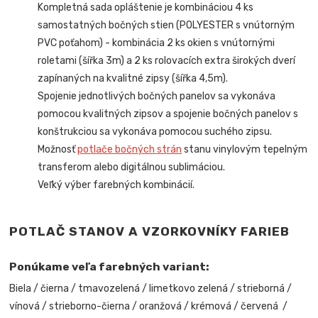
Kompletná sada opláštenie je kombináciou 4 ks
samostatných bočných stien (POLYESTER s vnútorným
PVC poťahom) - kombinácia 2 ks okien s vnútornými
roletami (šířka 3m) a 2 ks rolovacích extra širokých dverí
zapínaných na kvalitné zipsy (šířka 4,5m).
Spojenie jednotlivých bočných panelov sa vykonáva
pomocou kvalitných zipsov a spojenie bočných panelov s
konštrukciou sa vykonáva pomocou suchého zipsu.
Možnosť
potlače bočných strán
stanu vinylovým tepelným
transferom alebo digitálnou sublimáciou.
Veľký výber farebných kombinácií.
POTLAČ STANOV A VZORKOVNÍKY FARIEB
Ponúkame veľa farebných variant:
Biela / čierna / tmavozelená / limetkovo zelená / strieborná /
vínová / strieborno-čierna / oranžová / krémová / červená /