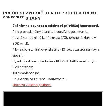
PREČO SI VYBRAŤ TENTO PROFI EXTREME
COMPOSITE
STAN?
Extrémna pevnosť a odolnosť pri nižšej hmotnosti.
Plne profesionálny stan na intenzívne používanie.
Pevná kompozitná konštrukcia (70% sklenené vlákno +
30% vinyl).
Kĺby a spoje z hliníkovej zliatiny (10 rokov záruka na kĺby a
spoje!).
Vysokokvalitné opláštenie z POLYESTERU s vnútorným
PVC poťahom.
100% vodeodolné.
Opláštenie so zníženou horľavosťou.
Možnosť vlastnej potlače.