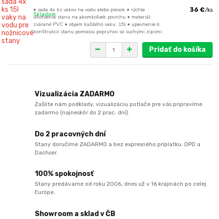
• sada 4x ks vakov na vodu alebo piesok • rýchle
36 €
/
ks
Skladom
ukotvenie stanu na akomkoľvek povrchu • materiál:
zvárané PVC • objem každého vaku: 15l • upevnenie k
konštrukcii stanu pomocou popruhov so suchými zipsmi
Pridať do košíka
Vizualizácia ZADARMO
Zašlite nám podklady, vizualizáciu potlače pre vás pripravíme
zadarmo (najneskôr do 2 prac. dní).
Do 2 pracovných dní
Stany doručíme ZADARMO a bez expresného príplatku. DPD a
Dachser.
100% spokojnosť
Stany predávame od roku 2006, dnes už v 16 krajinách po celej
Európe.
Showroom a sklad v ČB