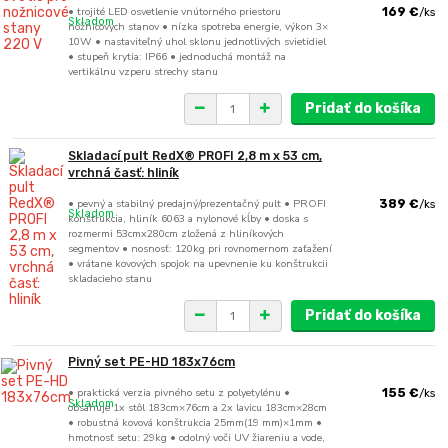
• trojité LED osvetlenie vnútorného priestoru
169 €
/
ks
Skladom
nožnicových stanov • nízka spotreba energie, výkon 3×
10W • nastaviteľný uhol sklonu jednotlivých svietidiel
• stupeň krytia: IP66 • jednoduchá montáž na
vertikálnu vzperu strechy stanu
Pridať do košíka
Skladací pult RedX® PROFI 2,8 m x 53 cm,
vrchná časť: hliník
• pevný a stabilný predajný/prezentačný pult • PROFI
389 €
/
ks
Skladom
konštrukcia, hliník 6063 a nylonové kĺby • doska s
rozmermi 53cmx280cm zložená z hliníkových
segmentov • nosnosť: 120kg pri rovnomernom zaťažení
• vrátane kovových spojok na upevnenie ku konštrukcii
skladacieho stanu
Pridať do košíka
Pivný set PE-HD 183x76cm
• praktická verzia pivného setu z polyetylénu •
155 €
/
ks
Skladom
obsahuje 1x stôl 183cm×76cm a 2x lavicu 183cm×28cm
• robustná kovová konštrukcia 25mm(19 mm)×1mm •
hmotnosť setu: 29kg • odolný voči UV žiareniu a vode,