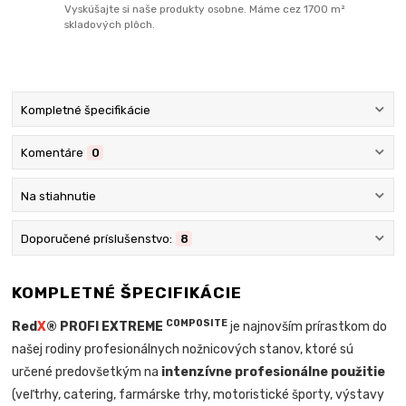
Vyskúšajte si naše produkty osobne. Máme cez 1700 m²
skladových plôch.
Kompletné špecifikácie
Komentáre
0
Na stiahnutie
Doporučené príslušenstvo:
8
KOMPLETNÉ ŠPECIFIKÁCIE
COMPOSITE
Red
X
® PROFI EXTREME
je najnovším prírastkom do
našej rodiny profesionálnych nožnicových stanov, ktoré sú
určené predovšetkým na
intenzívne profesionálne použitie
(veľtrhy, catering, farmárske trhy, motoristické športy, výstavy