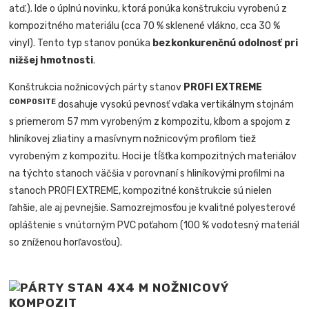
atď.). Ide o úplnú novinku, ktorá ponúka konštrukciu vyrobenú z
kompozitného materiálu (cca 70 % sklenené vlákno, cca 30 %
vinyl). Tento typ stanov ponúka
bezkonkurenčnú odolnosť pri
nižšej hmotnosti
.
Konštrukcia nožnicových párty stanov
PROFI EXTREME
COMPOSITE
dosahuje vysokú pevnosť vďaka vertikálnym stojnám
s priemerom 57 mm vyrobeným z kompozitu, kĺbom a spojom z
hliníkovej zliatiny a masívnym nožnicovým profilom tiež
vyrobeným z kompozitu. Hoci je tĺšťka kompozitných materiálov
na týchto stanoch väčšia v porovnaní s hliníkovými profilmi na
stanoch PROFI EXTREME, kompozitné konštrukcie sú nielen
ľahšie, ale aj pevnejšie. Samozrejmosťou je kvalitné polyesterové
opláštenie s vnútorným PVC poťahom (100 % vodotesný materiál
so zníženou horľavosťou).