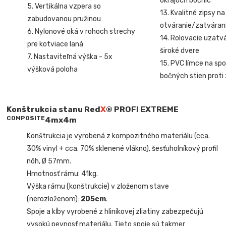
okrajoch bočníc
5. Vertikálna vzpera so
13. Kvalitné zipsy na
zabudovanou pružinou
otváranie/zatvárani
6. Nylonové oká v rohoch strechy
14. Rolovacie uzatv
pre kotviace laná
široké dvere
7. Nastaviteľná výška - 5x
15. PVC límce na sp
výšková poloha
bočných stien proti
Konštrukcia stanu Red
X
® PROFI EXTREME
COMPOSITE
4mx4m
Konštrukcia je vyrobená z kompozitného materiálu (cca.
30% vinyl + cca. 70% sklenené vlákno), šesťuholníkový profil
nôh, Ø 57mm.
Hmotnosť rámu: 41
kg.
Výška rámu (konštrukcie) v zloženom stave
(nerozloženom):
205cm
.
Spoje a kĺby vyrobené z hliníkovej zliatiny zabezpečujú
vysokú pevnosť materiálu. Tieto spoje sú takmer