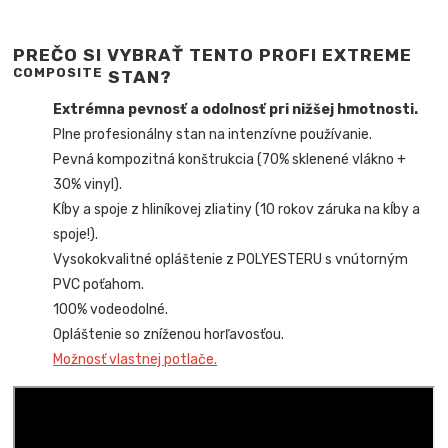
PREČO SI VYBRAŤ TENTO PROFI EXTREME
COMPOSITE
STAN?
Extrémna pevnosť a odolnosť pri nižšej hmotnosti.
Plne profesionálny stan na intenzívne používanie.
Pevná kompozitná konštrukcia (70% sklenené vlákno +
30% vinyl).
Kĺby a spoje z hliníkovej zliatiny (10 rokov záruka na kĺby a
spoje!).
Vysokokvalitné opláštenie z POLYESTERU s vnútorným
PVC poťahom.
100% vodeodolné.
Opláštenie so zníženou horľavosťou.
Možnosť vlastnej potlače.