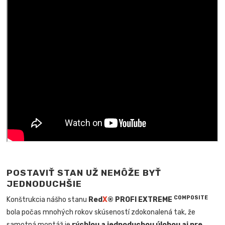
POSTAVIŤ STAN UŽ NEMÔŽE BYŤ
JEDNODUCHŠIE
COMPOSITE
Konštrukcia nášho stanu
Red
X
® PROFI EXTREME
bola počas mnohých rokov skúseností zdokonalená tak, že
samotná montáž je
rýchlou a jednoduchou úlohou aj pre