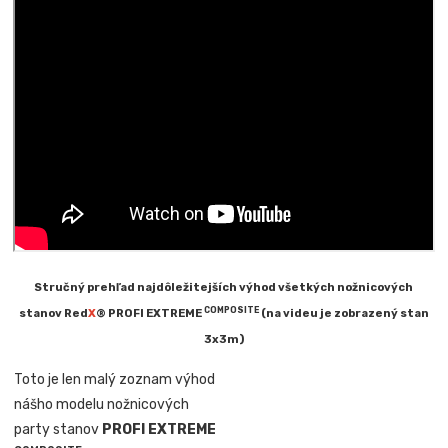
Stručný prehľad najdôležitejších výhod všetkých nožnicových
COMPOSITE
stanov Red
X
® PROFI EXTREME
(na videu je zobrazený stan
3x3m)
Toto je len malý zoznam výhod
nášho modelu nožnicových
party stanov
PROFI EXTREME