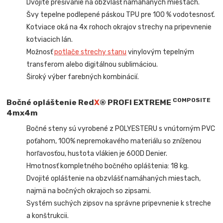
Dvojité prešívanie na obzvlášť namáhaných miestach.
Švy tepelne podlepené páskou TPU pre 100 % vodotesnosť.
Kotviace oká na 4x rohoch okrajov strechy na pripevnenie
kotviacich lán.
Možnosť
potlače strechy stanu
vinylovým tepelným
transferom alebo digitálnou sublimáciou.
Široký výber farebných kombinácií.
COMPOSITE
Bočné opláštenie
Red
X
® PROFI EXTREME
4mx4m
Bočné steny sú vyrobené z POLYESTERU s vnútorným PVC
poťahom, 100% nepremokavého materiálu so zníženou
horľavosťou, hustota vlákien je 600D Denier.
Hmotnosť kompletného bočného opláštenia: 18 kg.
Dvojité opláštenie na obzvlášť namáhaných miestach,
najmä na bočných okrajoch so zipsami.
Systém suchých zipsov na správne pripevnenie k streche
a konštrukcii.