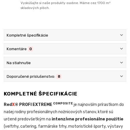
Vyskúšajte si naše produkty osobne. Máme cez 1700 m²
skladových plôch.
Kompletné špecifikácie
Komentáre
0
Na stiahnutie
Doporučené príslušenstvo:
8
KOMPLETNÉ ŠPECIFIKÁCIE
COMPOSITE
Red
X
® PROFI EXTREME
je najnovším prírastkom do
našej rodiny profesionálnych nožnicových stanov, ktoré sú
určené predovšetkým na
intenzívne profesionálne použitie
(veľtrhy, catering, farmárske trhy, motoristické športy, výstavy