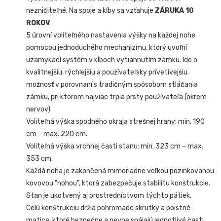
nezničiteľné. Na spoje a kĺby sa vzťahuje
ZÁRUKA 10
ROKOV
.
5 úrovní voliteľného nastavenia výšky na každej nohe
pomocou jednoduchého mechanizmu, ktorý uvoľní
uzamykací systém v kĺboch vytiahnutím zámku. Ide o
kvalitnejšiu, rýchlejšiu a používateľsky prívetivejšiu
možnosť v porovnaní s tradičným spôsobom stláčania
zámku, pri ktorom najviac trpia prsty používateľa (okrem
nervov).
Voliteľná výška spodného okraja strešnej hrany: min. 190
cm – max. 220 cm.
Voliteľná výška vrchnej časti stanu: min. 323 cm – max.
353 cm.
Každá noha je zakončená mimoriadne veľkou pozinkovanou
kovovou "nohou", ktorá zabezpečuje stabilitu konštrukcie.
Stan je ukotvený aj prostredníctvom týchto pätiek.
Celú konštrukciu držia pohromade skrutky a poistné
matice, ktoré bezpečne a pevne spájajú jednotlivé časti