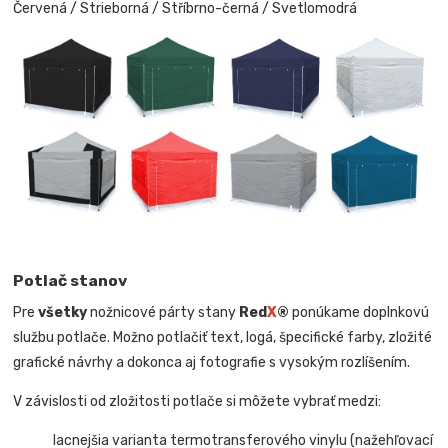
Červená / Strieborná / Stříbrno-černá / Svetlomodrá
Potlač stanov
Pre
všetky
nožnicové párty stany
Red
X
®
ponúkame doplnkovú
službu potlače. Možno potlačiť text, logá, špecifické farby, zložité
grafické návrhy a dokonca aj fotografie s vysokým rozlíšením.
V závislosti od zložitosti potlače si môžete vybrať medzi:
lacnejšia varianta termotransferového vinylu (nažehľovací