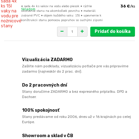
• sada 4x ks vakov na vodu alebo piesok • rýchle
36 €
/
ks
Skladom
ukotvenie stanu na akomkoľvek povrchu • materiál:
zvárané PVC • objem každého vaku: 15l • upevnenie k
konštrukcii stanu pomocou popruhov so suchými zipsmi
Pridať do košíka
Vizualizácia ZADARMO
Zašlite nám podklady, vizualizáciu potlače pre vás pripravíme
zadarmo (najneskôr do 2 prac. dní).
Do 2 pracovných dní
Stany doručíme ZADARMO a bez expresného príplatku. DPD a
Dachser.
100% spokojnosť
Stany predávame od roku 2006, dnes už v 16 krajinách po celej
Európe.
Showroom a sklad v ČB