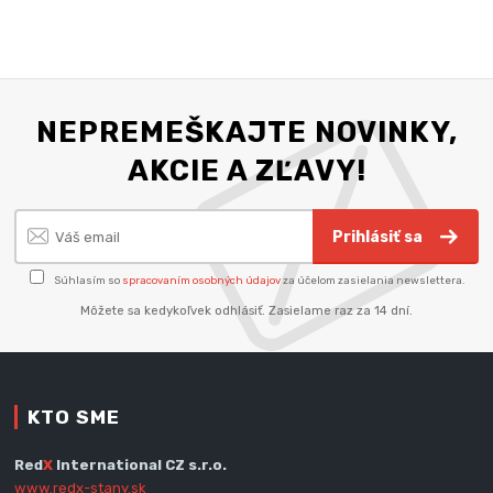
NEPREMEŠKAJTE NOVINKY,
AKCIE A ZĽAVY!
Prihlásiť sa
Súhlasím so
spracovaním osobných údajov
za účelom zasielania newslettera.
Môžete sa kedykoľvek odhlásiť. Zasielame raz za 14 dní.
KTO SME
Red
X
International CZ s.r.o.
www.redx-stany.sk