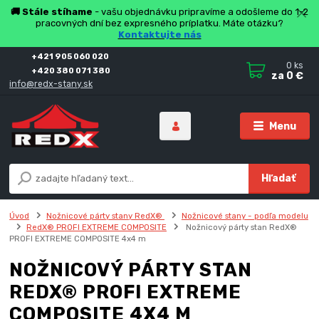
🚚 Stále stíhame
- vašu objednávku pripravíme a odošleme do 1-2
pracovných dní bez expresného príplatku. Máte otázku?
Kontaktujte nás
+421 905 060 020
0
ks
+420 380 071 380
za
0 €
info@redx-stany.sk
Menu
Hľadať
Úvod
Nožnicové párty stany RedX®
Nožnicové stany - podľa modelu
RedX® PROFI EXTREME COMPOSITE
Nožnicový párty stan RedX®
PROFI EXTREME COMPOSITE 4x4 m
NOŽNICOVÝ PÁRTY STAN
REDX® PROFI EXTREME
COMPOSITE 4X4 M