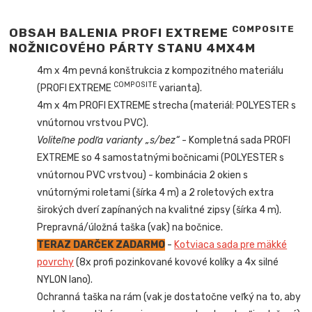
COMPOSITE
OBSAH BALENIA PROFI EXTREME
NOŽNICOVÉHO PÁRTY STANU 4MX4M
4m x 4m pevná konštrukcia z kompozitného materiálu
COMPOSITE
(PROFI EXTREME
varianta).
4m x 4m PROFI EXTREME strecha (materiál: POLYESTER s
vnútornou vrstvou PVC).
Voliteľne podľa varianty „s/bez“
- Kompletná sada PROFI
EXTREME so 4 samostatnými bočnicami (POLYESTER s
vnútornou PVC vrstvou) - kombinácia 2 okien s
vnútornými roletami (šírka 4 m) a 2 roletových extra
širokých dverí zapínaných na kvalitné zipsy (šírka 4 m).
Prepravná/úložná taška (vak) na bočnice.
TERAZ DARČEK ZADARMO
-
Kotviaca sada pre mäkké
povrchy
(8x profi pozinkované kovové kolíky a 4x silné
NYLON lano).
Ochranná taška na rám (vak je dostatočne veľký na to, aby