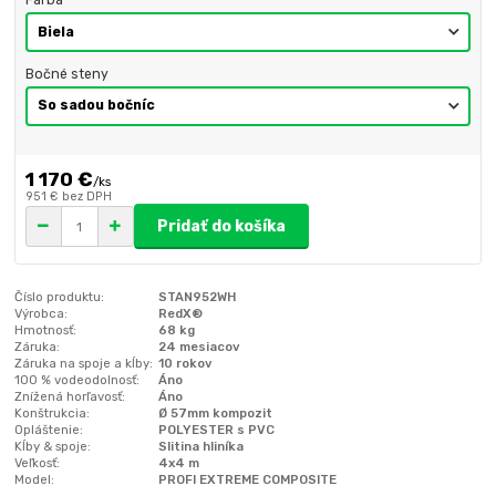
Farba
Bočné steny
1 170 €
/
ks
951 €
bez DPH
Pridať do košíka
Číslo produktu:
STAN952WH
Výrobca:
RedX®
Hmotnosť:
68 kg
Záruka:
24 mesiacov
Záruka na spoje a kĺby:
10 rokov
100 % vodeodolnosť:
Áno
Znížená horľavosť:
Áno
Konštrukcia:
Ø 57mm kompozit
Opláštenie:
POLYESTER s PVC
Kĺby & spoje:
Slitina hliníka
Veľkosť:
4x4 m
Model:
PROFI EXTREME COMPOSITE