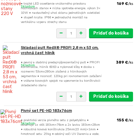
• trojité LED osvetlenie vnútorného priestoru
169 €
/
ks
Skladom
nožnicových stanov • nízka spotreba energie, výkon 3×
10W • nastaviteľný uhol sklonu jednotlivých svietidiel
• stupeň krytia: IP66 • jednoduchá montáž na
vertikálnu vzperu strechy stanu
Pridať do košíka
Skladací pult RedX® PROFI 2,8 m x 53 cm,
vrchná časť: hliník
• pevný a stabilný predajný/prezentačný pult • PROFI
389 €
/
ks
Skladom
konštrukcia, hliník 6063 a nylonové kĺby • doska s
rozmermi 53cmx280cm zložená z hliníkových
segmentov • nosnosť: 120kg pri rovnomernom zaťažení
• vrátane kovových spojok na upevnenie ku konštrukcii
skladacieho stanu
Pridať do košíka
Pivný set PE-HD 183x76cm
• praktická verzia pivného setu z polyetylénu •
155 €
/
ks
Skladom
obsahuje 1x stôl 183cm×76cm a 2x lavicu 183cm×28cm
• robustná kovová konštrukcia 25mm(19 mm)×1mm •
hmotnosť setu: 29kg • odolný voči UV žiareniu a vode,