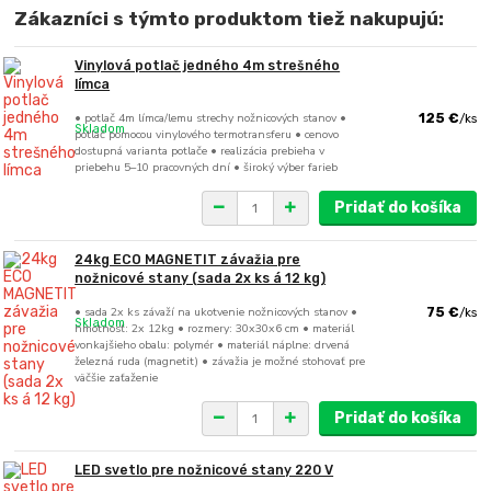
Zákazníci s týmto produktom tiež nakupujú:
Vinylová potlač jedného 4m strešného
límca
• potlač 4m límca/lemu strechy nožnicových stanov •
125 €
/
ks
Skladom
potlač pomocou vinylového termotransferu • cenovo
dostupná varianta potlače • realizácia prebieha v
priebehu 5–10 pracovných dní • široký výber farieb
Pridať do košíka
24kg ECO MAGNETIT závažia pre
nožnicové stany (sada 2x ks á 12 kg)
• sada 2x ks závaží na ukotvenie nožnicových stanov •
75 €
/
ks
Skladom
hmotnosť: 2x 12kg • rozmery: 30x30x6 cm • materiál
vonkajšieho obalu: polymér • materiál náplne: drvená
železná ruda (magnetit) • závažia je možné stohovať pre
väčšie zaťaženie
Pridať do košíka
LED svetlo pre nožnicové stany 220 V