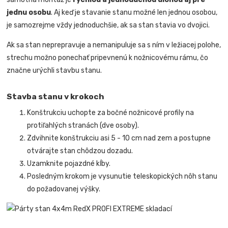
jednu osobu
. Aj keď je stavanie stanu možné len jednou osobou,
je samozrejme vždy jednoduchšie, ak sa stan stavia vo dvojici.
Ak sa stan neprepravuje a nemanipuluje sa s ním v ležiacej polohe,
strechu možno ponechať pripevnenú k nožnicovému rámu, čo
značne urýchli stavbu stanu.
Stavba stanu v krokoch
Konštrukciu uchopte za bočné nožnicové profily na
protiľahlých stranách (dve osoby).
Zdvihnite konštrukciu asi 5 - 10 cm nad zem a postupne
otvárajte stan chôdzou dozadu.
Uzamknite pojazdné kĺby.
Posledným krokom je vysunutie teleskopických nôh stanu
do požadovanej výšky
.