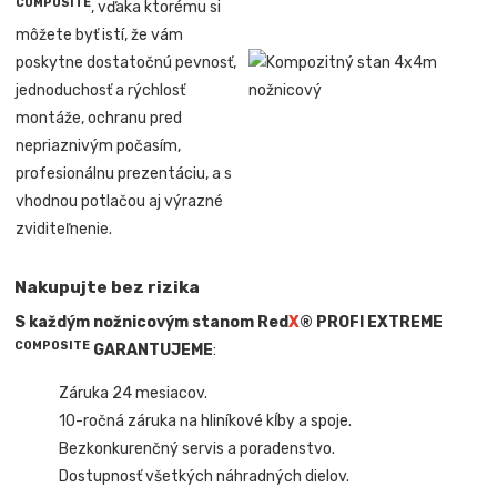
COMPOSITE
, vďaka ktorému si
môžete byť istí, že vám
poskytne dostatočnú pevnosť,
jednoduchosť a rýchlosť
montáže, ochranu pred
nepriaznivým počasím,
profesionálnu prezentáciu, a s
vhodnou potlačou aj výrazné
zviditeľnenie.
Nakupujte bez rizika
S každým nožnicovým stanom Red
X
® PROFI EXTREME
COMPOSITE
GARANTUJEME
:
Záruka 24 mesiacov.
10-ročná záruka na hliníkové kĺby a spoje.
Bezkonkurenčný servis a poradenstvo.
Dostupnosť všetkých náhradných dielov
.