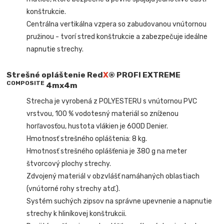
konštrukcie.
Centrálna vertikálna vzpera so zabudovanou vnútornou
pružinou - tvorí stred konštrukcie a zabezpečuje ideálne
napnutie strechy.
Strešné opláštenie
Red
X
® PROFI EXTREME
COMPOSIT
E
4mx4m
Strecha je vyrobená z POLYESTERU s vnútornou PVC
vrstvou, 100 % vodotesný materiál so zníženou
horľavosťou, hustota vlákien je 600D Denier.
Hmotnosť strešného opláštenia: 8 kg.
Hmotnosť strešného oplášťenia je 380 g na meter
štvorcový plochy strechy.
Zdvojený materiál v obzvlášť namáhaných oblastiach
(vnútorné rohy strechy atď.).
Systém suchých zipsov na správne upevnenie a napnutie
strechy k hliníkovej konštrukcii.