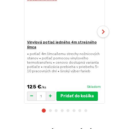
Vinylová potlač jedného 4m strešného
24kg ECO M
límca
nožnicové s
• potlač 4m límca/lemu strechy nožnicových
• sada 2x ks
stanov • potlač pomocou vinylového
stanov • hmo
termotransferu • cenovo dostupná varianta
30x30x6 cm •
potlače • realizácia prebieha v priebehu 5–
polymér • ma
10 pracovných dní • široký výber farieb
ruda (magnet
pre väčšie z
125 €
75 €
Skladom
/
ks
/
ks
Pridať do košíka