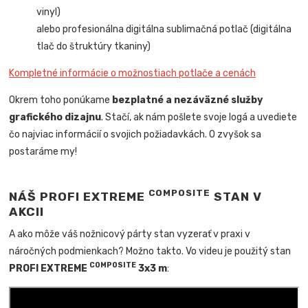
vinyl)
alebo profesionálna digitálna sublimačná potlač (digitálna
tlač do štruktúry tkaniny)
Kompletné informácie o možnostiach potlače a cenách
Okrem toho ponúkame
bezplatné a nezáväzné služby
grafického dizajnu
. Stačí, ak nám pošlete svoje logá a uvediete
čo najviac informácií o svojich požiadavkách. O zvyšok sa
postaráme my!
COMPOSITE
NÁŠ PROFI EXTREME
STAN V
AKCII
A ako môže váš nožnicový párty stan vyzerať v praxi v
náročných podmienkach? Možno takto. Vo videu je použitý stan
COMPOSITE
PROFI EXTREME
3x3 m
: