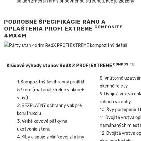
sa doň zmestil rám s pripevnenou strechou, keď je zložený).
PODROBNÉ ŠPECIFIKÁCIE RÁMU A
COMPOSITE
OPLÁŠTENIA PROFI EXTREME
4MX4
M
COMPOSITE
Kľúčové výhody stanov RedX® PROFI EXTREME
8. Vnútorné uzatvá
1. Kompozitný šesťhranný profil Ø
okenné rolety
57 mm (materiál: skelne vlákno +
9. Dvojitá vrstva op
vinyl)
rohoch strechy
2. BEZPLATNÝ ochranný vak pre
10. Švy podlepené 
konštrukciu
11. Dvojitá vrstva o
3. Veľké kovové pätky na
namáhaných miest
ukotvenie stanu
12. Dvojitá vrstva o
4. Kĺby a spoje z hliníkovej zliatiny