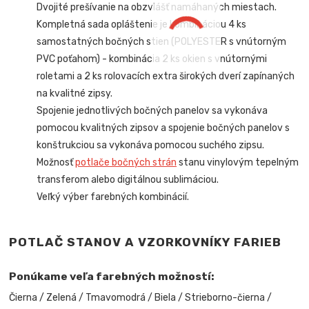
Dvojité prešívanie na obzvlášť namáhaných miestach.
Kompletná sada opláštenie je kombináciou 4 ks
samostatných bočných stien (POLYESTER s vnútorným
PVC poťahom) - kombinácia 2 ks okien s vnútornými
roletami a 2 ks rolovacích extra širokých dverí zapínaných
na kvalitné zipsy
.
Spojenie jednotlivých bočných panelov sa vykonáva
pomocou kvalitných zipsov a spojenie bočných panelov s
konštrukciou sa vykonáva pomocou suchého zipsu.
Možnosť
potlače bočných strán
stanu vinylovým tepelným
transferom alebo digitálnou sublimáciou.
Veľký výber farebných kombinácií.
POTLAČ STANOV A VZORKOVNÍKY FARIEB
Ponúkame veľa farebných možností:
Čierna / Zelená / Tmavomodrá / Biela / Strieborno-čierna /