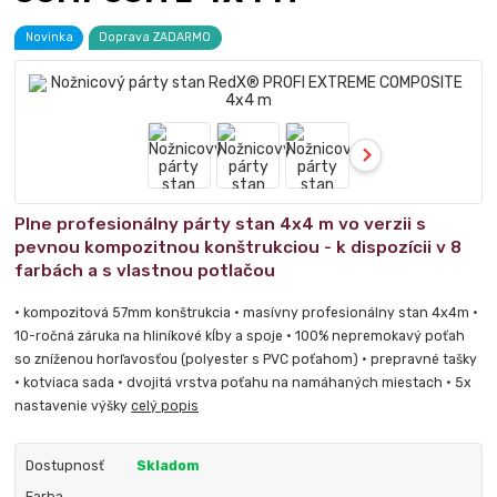
Novinka
Doprava ZADARMO
Plne profesionálny párty stan 4x4 m vo verzii s
pevnou kompozitnou konštrukciou - k dispozícii v 8
farbách a s vlastnou potlačou
• kompozitová 57mm konštrukcia • masívny profesionálny stan 4x4m •
10-ročná záruka na hliníkové kĺby a spoje • 100% nepremokavý poťah
so zníženou horľavosťou (polyester s PVC poťahom) • prepravné tašky
• kotviaca sada • dvojitá vrstva poťahu na namáhaných miestach • 5x
nastavenie výšky
celý popis
Dostupnosť
Skladom