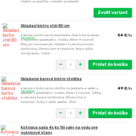
vhodný na použitie v interiéri aj exteriéri
Zvoliť variant
Skladací bistro stôl 80 cm
• barová a bistro verzia eventového stola • horná doska
54 €
/
ks
Skladom
z masívneho polyetylénu, hrúbka 45mm • nosnosť:
50kg pri rovnomernom zaťažení • robustná kovová
konštrukcia 25mmx1mm • hmotnosť: 8kg • výška
hornej dosky: 110cm
Pridať do košíka
Skladacia barová bistro stolička
• barová a bistro verzia stoličky na podujatia • sedák a
49 €
/
ks
Skladom
operadlo z polyetylénu, hrúbka 45mm • nosnosť: 150kg
• robustná kovová konštrukcia 25mmx1mm •
hmotnosť: 6,2kg • výška sedáka: 70cm
Pridať do košíka
Kotviaca sada 4x ks 15l vaky na vodu pre
nožnicové stany