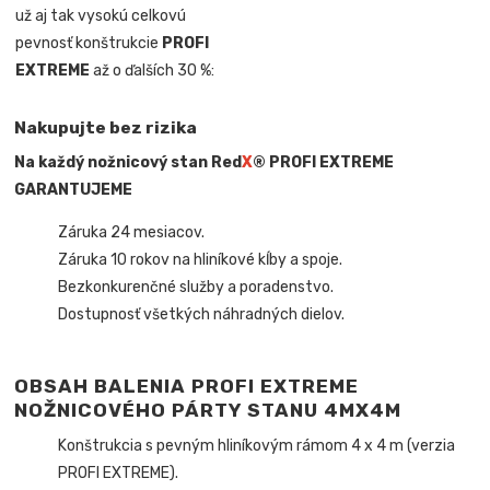
už aj tak vysokú celkovú
pevnosť konštrukcie
PROFI
EXTREME
až o ďalších 30 %:
Nakupujte bez rizika
Na každý nožnicový stan Red
X
® PROFI EXTREME
GARANTUJEME
Záruka 24 mesiacov.
Záruka 10 rokov na hliníkové kĺby a spoje.
Bezkonkurenčné služby a poradenstvo.
Dostupnosť všetkých náhradných dielov.
OBSAH BALENIA PROFI EXTREME
NOŽNICOVÉHO PÁRTY STANU 4MX4M
Konštrukcia s pevným hliníkovým rámom 4 x 4 m (verzia
PROFI EXTREME).