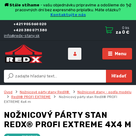
🚚 Stále stíhame
- vašu objednávku pripravíme a odošleme do 1-2
pracovných dní bez expresného príplatku. Máte otázku?
Kontaktujte nás
+421 905 060 020
0
ks
+420 380 071 380
za
0 €
info@redx-stany.sk
Menu
Hľadať
Úvod
Nožnicové párty stany RedX®
Nožnicové stany - podľa modelu
RedX® PROFI EXTREME
Nožnicový párty stan RedX® PROFI
EXTREME 4x4 m
NOŽNICOVÝ PÁRTY STAN
REDX® PROFI EXTREME 4X4 M