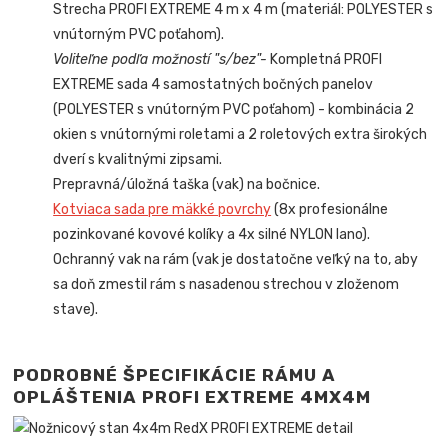
Strecha PROFI EXTREME 4 m x 4 m (materiál: POLYESTER s
vnútorným PVC poťahom).
Voliteľne podľa možností "s/bez"-
Kompletná PROFI
EXTREME sada 4 samostatných bočných panelov
(POLYESTER s vnútorným PVC poťahom) - kombinácia 2
okien s vnútornými roletami a 2 roletových extra širokých
dverí s kvalitnými zipsami.
Prepravná/úložná taška (vak) na bočnice.
Kotviaca sada pre mäkké povrchy
(8x profesionálne
pozinkované kovové kolíky a 4x silné NYLON lano).
Ochranný vak na rám (vak je dostatočne veľký na to, aby
sa doň zmestil rám s nasadenou strechou v zloženom
stave).
PODROBNÉ ŠPECIFIKÁCIE RÁMU A
OPLÁŠTENIA PROFI EXTREM
E 4MX4M