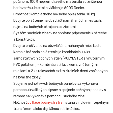
poťahom, 100% nepremokavého materiálu so zníženou
horľavosťou, hustota vlákien je 600D Denier.
Hmotnosť kompletného bočného opláštenia: 18 kg.
Dvojité opláštenie na obzvlášť namáhaných miestach,
najmä na bočných okrajoch so zipsami.
Systém suchých zipsov na správne pripevnenie k streche
a konštrukcii.
Dvojité prešívanie na obzvlášť namáhaných miestach.
Kompletná sada opláštenie je kombináciou 4 ks
samostatných bočných stien (POLYESTER s vnútorným
PVC poťahom) - kombinácia 2 ks okien s vnútornými
roletami a 2 ks rolovacích extra širokých dverí zapínaných
na kvalitné zipsy.
Spojenie jednotlivých bočných panelov sa vykonáva
pomocou kvalitných zipsov a spojenie bočných panelov s
rámom sa vykonáva pomocou suchého zipsu.
Možnosť
potlače bočných strán
stanu vinylovým tepelným
transferom alebo digitálnou sublimáciou.