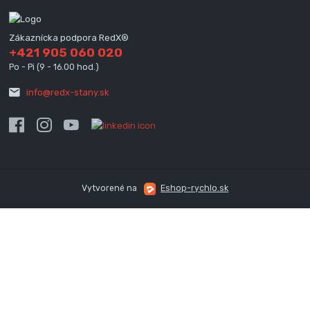
Zákaznícka podpora RedX®
+421 905 060 020
Po - Pi (9 - 16.00 hod.)
info@redx-stany.sk
Vytvorené na
Eshop-rychlo.sk