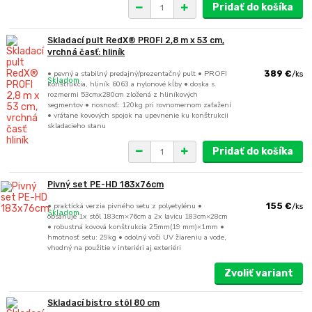
Pridať do košíka
Skladací pult RedX® PROFI 2,8 m x 53 cm,
vrchná časť: hliník
• pevný a stabilný predajný/prezentačný pult • PROFI
389 €
/
ks
Skladom
konštrukcia, hliník 6063 a nylonové kĺby • doska s
rozmermi 53cmx280cm zložená z hliníkových
segmentov • nosnosť: 120kg pri rovnomernom zaťažení
• vrátane kovových spojok na upevnenie ku konštrukcii
skladacieho stanu
Pridať do košíka
Pivný set PE-HD 183x76cm
• praktická verzia pivného setu z polyetylénu •
155 €
/
ks
Skladom
obsahuje 1x stôl 183cm×76cm a 2x lavicu 183cm×28cm
• robustná kovová konštrukcia 25mm(19 mm)×1mm •
hmotnosť setu: 29kg • odolný voči UV žiareniu a vode,
vhodný na použitie v interiéri aj exteriéri
Zvoliť variant
Skladací bistro stôl 80 cm