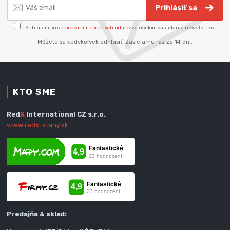
Prihlásiť sa
Súhlasím so
spracovaním osobných údajov
za účelom zasielania newslettera.
Môžete sa kedykoľvek odhlásiť. Zasielame raz za 14 dní.
KTO SME
Red
X
International CZ s.r.o.
www.redx-stany.sk
Predajňa & sklad: