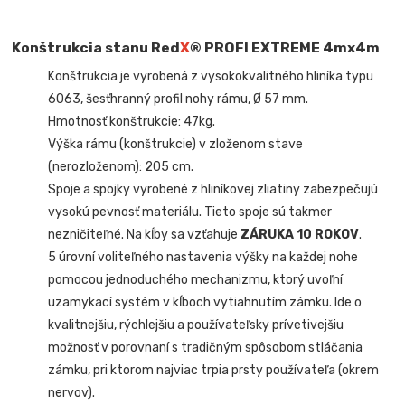
Konštrukcia stanu Red
X
® PROFI EXTREME
4mx4m
Konštrukcia je vyrobená z vysokokvalitného hliníka typu
6063, šesťhranný profil nohy rámu, Ø 57 mm.
Hmotnosť konštrukcie: 47kg.
Výška rámu (konštrukcie) v zloženom stave
(nerozloženom): 205 cm.
Spoje a spojky vyrobené z hliníkovej zliatiny zabezpečujú
vysokú pevnosť materiálu. Tieto spoje sú takmer
nezničiteľné. Na kĺby sa vzťahuje
ZÁRUKA 10 ROKOV
.
5 úrovní voliteľného nastavenia výšky na každej nohe
pomocou jednoduchého mechanizmu, ktorý uvoľní
uzamykací systém v kĺboch vytiahnutím zámku. Ide o
kvalitnejšiu, rýchlejšiu a používateľsky prívetivejšiu
možnosť v porovnaní s tradičným spôsobom stláčania
zámku, pri ktorom najviac trpia prsty používateľa (okrem
nervov).