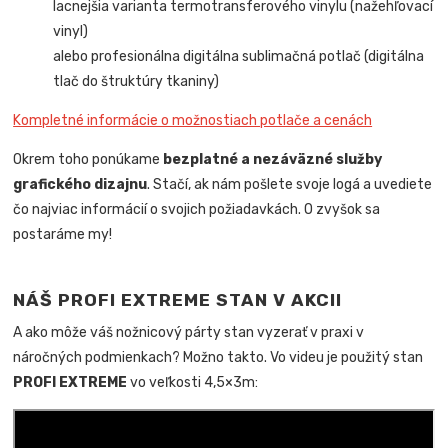
lacnejšia varianta termotransferového vinylu (nažehľovací
vinyl)
alebo profesionálna digitálna sublimačná potlač (digitálna
tlač do štruktúry tkaniny)
Kompletné informácie o možnostiach potlače a cenách
Okrem toho ponúkame
bezplatné a nezáväzné služby
grafického dizajnu
. Stačí, ak nám pošlete svoje logá a uvediete
čo najviac informácií o svojich požiadavkách. O zvyšok sa
postaráme my!
NÁŠ PROFI EXTREME STAN V AKCII
A ako môže váš nožnicový párty stan vyzerať v praxi v
náročných podmienkach? Možno takto. Vo videu je použitý stan
PROFI EXTREME
vo veľkosti 4,5×3m: