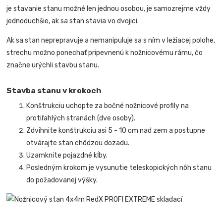
je stavanie stanu možné len jednou osobou, je samozrejme vždy
jednoduchšie, ak sa stan stavia vo dvojici.
Ak sa stan neprepravuje a nemanipuluje sa s ním v ležiacej polohe,
strechu možno ponechať pripevnenú k nožnicovému rámu, čo
značne urýchli stavbu stanu.
Stavba stanu v krokoch
Konštrukciu uchopte za bočné nožnicové profily na
protiľahlých stranách (dve osoby).
Zdvihnite konštrukciu asi 5 - 10 cm nad zem a postupne
otvárajte stan chôdzou dozadu.
Uzamknite pojazdné kĺby.
Posledným krokom je vysunutie teleskopických nôh stanu
do požadovanej výšky.