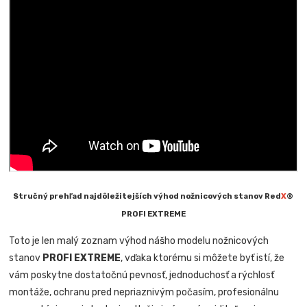
Stručný prehľad najdôležitejších výhod nožnicových stanov Red
X
®
PROFI EXTREME
Toto je len malý zoznam výhod nášho modelu nožnicových
stanov
PROFI EXTREME
, vďaka ktorému si môžete byť istí, že
vám poskytne dostatočnú pevnosť, jednoduchosť a rýchlosť
montáže, ochranu pred nepriaznivým počasím, profesionálnu