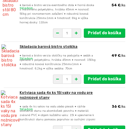
• barová a bistro verzia eventového stola • horná doska
54 €
/
ks
Skladom
z masívneho polyetylénu, hrúbka 45mm • nosnosť:
50kg pri rovnomernom zaťažení • robustná kovová
konštrukcia 25mmx1mm • hmotnosť: 8kg • výška
hornej dosky: 110cm
Pridať do košíka
Skladacia barová bistro stolička
• barová a bistro verzia stoličky na podujatia • sedák a
49 €
/
ks
Skladom
operadlo z polyetylénu, hrúbka 45mm • nosnosť: 150kg
• robustná kovová konštrukcia 25mmx1mm •
hmotnosť: 6,2kg • výška sedáka: 70cm
Pridať do košíka
Kotviaca sada 4x ks 15l vaky na vodu pre
nožnicové stany
• sada 4x ks vakov na vodu alebo piesok • rýchle
36 €
/
ks
Skladom
ukotvenie stanu na akomkoľvek povrchu • materiál:
zvárané PVC • objem každého vaku: 15l • upevnenie k
konštrukcii stanu pomocou popruhov so suchými zipsmi