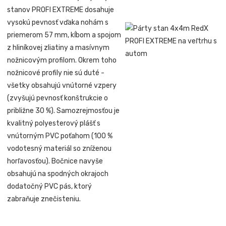
stanov PROFI EXTREME dosahuje
vysokú pevnosť vďaka nohám s
priemerom 57 mm, kĺbom a spojom
z hliníkovej zliatiny a masívnym
nožnicovým profilom. Okrem toho
nožnicové profily nie sú duté -
všetky obsahujú vnútorné vzpery
(zvyšujú pevnosť konštrukcie o
približne 30 %). Samozrejmosťou je
kvalitný polyesterový plášť s
vnútorným PVC poťahom (100 %
vodotesný materiál so zníženou
horľavosťou). Bočnice navyše
obsahujú na spodných okrajoch
dodatočný PVC pás, ktorý
zabraňuje znečisteniu.