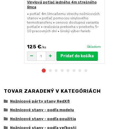
Vinylová potlač jedného 4m strešného
24kg ECO M
límca
nožnicové s
• potlač 4m límca/lemu strechy nožnicových
• sada 2x ks
stanov • potlač pomocou vinylového
stanov • hmo
termotransferu • cenovo dostupná varianta
30x30x6 cm •
potlače • realizácia prebieha v priebehu 5–
polymér • ma
10 pracovných dní • široký výber farieb
ruda (magnet
pre väčšie z
125 €
75 €
Skladom
/
ks
/
ks
Pridať do košíka
TOVAR ZARADENÝ V KATEGÓRIÁCH
Nožnicové párty stany RedX®
Nožnicové stany - podľa modelu
Nožnicové stany - podľa použitia
Nožnicové stany - podľa veľkosti