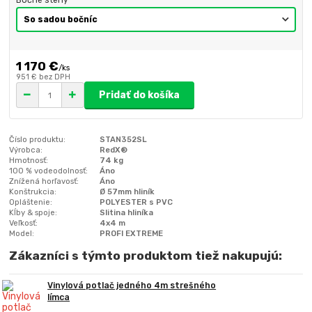
1 170 €
/
ks
951 €
bez DPH
Pridať do košíka
Číslo produktu:
STAN352SL
Výrobca:
RedX®
Hmotnosť:
74 kg
100 % vodeodolnosť:
Áno
Znížená horľavosť:
Áno
Konštrukcia:
Ø 57mm hliník
Opláštenie:
POLYESTER s PVC
Kĺby & spoje:
Slitina hliníka
Veľkosť:
4x4 m
Model:
PROFI EXTREME
Zákazníci s týmto produktom tiež nakupujú:
Vinylová potlač jedného 4m strešného
límca