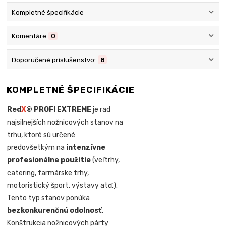
Kompletné špecifikácie
Komentáre
0
Doporučené príslušenstvo:
8
KOMPLETNÉ ŠPECIFIKÁCIE
Red
X
® PROFI EXTREME
je rad
najsilnejších nožnicových stanov na
trhu, ktoré sú určené
predovšetkým na
intenzívne
profesionálne použitie
(veľtrhy,
catering, farmárske trhy,
motoristický šport, výstavy atď.).
Tento typ stanov ponúka
bezkonkurenčnú odolnosť
.
Konštrukcia nožnicových párty