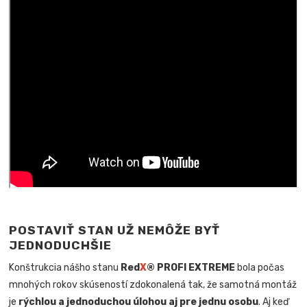
POSTAVIŤ STAN UŽ NEMÔŽE BYŤ
JEDNODUCHŠIE
Konštrukcia nášho stanu
Red
X
® PROFI EXTREME
bola počas
mnohých rokov skúseností zdokonalená tak, že samotná montáž
je
rýchlou a jednoduchou úlohou aj pre jednu osobu
. Aj keď