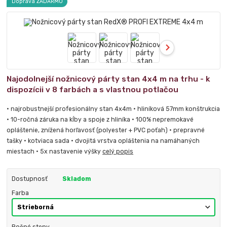
Doprava ZADARMO
Najodolnejší nožnicový párty stan 4x4 m na trhu - k
dispozícii v 8 farbách a s vlastnou potlačou
• najrobustnejší profesionálny stan 4x4m • hliníková 57mm konštrukcia
• 10-ročná záruka na kĺby a spoje z hliníka • 100% nepremokavé
opláštenie, znížená horľavosť (polyester + PVC poťah) • prepravné
tašky • kotviaca sada • dvojitá vrstva opláštenia na namáhaných
miestach • 5x nastavenie výšky
celý popis
Dostupnosť
Skladom
Farba
Bočné steny