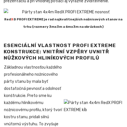
prezentáciu a pri vhodnej potlači aj výrazné zviditeľnenie.
Red
X
® PROFI EXTREME je rad najkvalitnejších nožnicových stanov na
trhu (rozmery 3mx3m a 6mx3m na obrázkoch)
ESENCIÁLNÍ VLASTNOST PROFI EXTREME
KONSTRUKCE: VNITŘNÍ VZPĚRY UVNITŘ
NŮŽKOVÝCH HLINÍKOVÝCH PROFILŮ
Základnou vlastnosťou každého
profesionálneho nožnicového
párty stanu by mala byť
dostatočná pevnosť a odolnosť
konštrukcie. Preto sme ku
každému hliníkovému
nožnicovému profilu, ktorý tvorí
kostru stanu, pridali silnú
vnútornú výstuhu. To zvyšuje