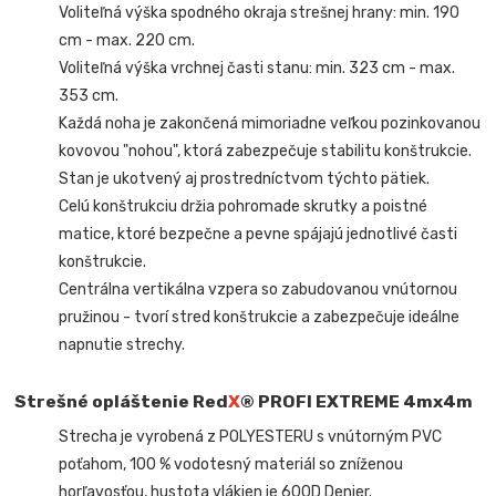
Voliteľná výška spodného okraja strešnej hrany: min. 190
cm - max. 220 cm.
Voliteľná výška vrchnej časti stanu: min. 323 cm - max.
353 cm.
Každá noha je zakončená mimoriadne veľkou pozinkovanou
kovovou "nohou", ktorá zabezpečuje stabilitu konštrukcie.
Stan je ukotvený aj prostredníctvom týchto pätiek.
Celú konštrukciu držia pohromade skrutky a poistné
matice, ktoré bezpečne a pevne spájajú jednotlivé časti
konštrukcie.
Centrálna vertikálna vzpera so zabudovanou vnútornou
pružinou - tvorí stred konštrukcie a zabezpečuje ideálne
napnutie strechy.
Strešné opláštenie Red
X
® PROFI EXTREME
4mx4m
Strecha je vyrobená z POLYESTERU s vnútorným PVC
poťahom, 100 % vodotesný materiál so zníženou
horľavosťou, hustota vlákien je 600D Denier.