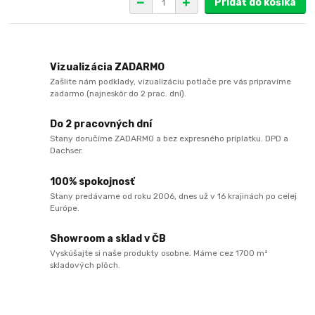
Pridať do košíka
Vizualizácia ZADARMO
Zašlite nám podklady, vizualizáciu potlače pre vás pripravíme
zadarmo (najneskôr do 2 prac. dní).
Do 2 pracovných dní
Stany doručíme ZADARMO a bez expresného príplatku. DPD a
Dachser.
100% spokojnosť
Stany predávame od roku 2006, dnes už v 16 krajinách po celej
Európe.
Showroom a sklad v ČB
Vyskúšajte si naše produkty osobne. Máme cez 1700 m²
skladových plôch.