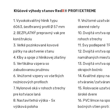
Kľúčové výhody stanov Red
X
® PROFI EXTREME
1. Vysokokvalitný hliník typu
9. Vnútorné uzatvár
6063, šesťhranný profil Ø 57 mm
okenné rolety
2. BEZPLATNÝ prepravný vak pre
10. Dvojitá vrstva o
konštrukciu
rohoch strechy
3. Veľké pozinkované kovové
11. Švy podlepené T
pätky na ukotvenie stanu
12. Dvojitá vrstva o
4. Kĺby a spoje z hliníkovej zliatiny
namáhaných miest
5. Vertikálna vzpera so
13. Dvojitá vrstva o
zabudovanou pružinou
okrajoch bočníc
6. Vnútorné vzpery vo všetkých
14. Kvalitné zipsy na
nožnicových profiloch
otváranie/zatvárani
7. Nylonové oká v rohoch strechy
15. Rolovacie uzatv
pre kotviace laná
široké dvere
8. Nastaviteľná výška - 5x
16. PVC límce na sp
výšková poloha
bočných stien proti