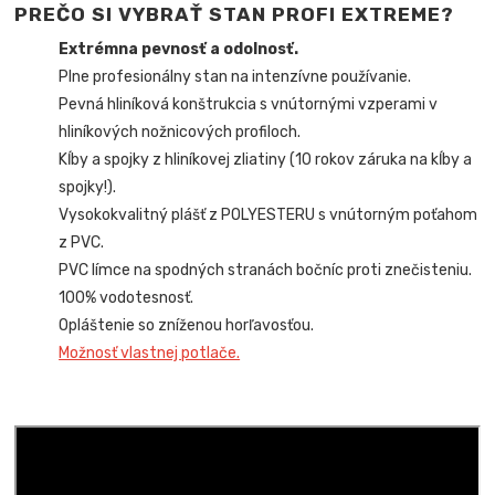
PREČO SI VYBRAŤ STAN PROFI EXTREME?
Extrémna pevnosť a odolnosť.
Plne profesionálny stan na intenzívne používanie.
Pevná hliníková konštrukcia s vnútornými vzperami v
hliníkových nožnicových profiloch.
Kĺby a spojky z hliníkovej zliatiny (10 rokov záruka na kĺby a
spojky!).
Vysokokvalitný plášť z POLYESTERU s vnútorným poťahom
z PVC.
PVC límce na spodných stranách bočníc proti znečisteniu.
100% vodotesnosť.
Opláštenie so zníženou horľavosťou.
Možnosť vlastnej potlače.