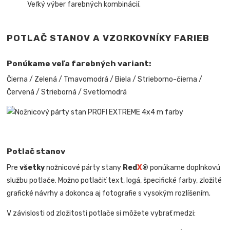
Veľký výber farebných kombinácií.
POTLAČ STANOV A VZORKOVNÍKY FARIEB
Ponúkame veľa farebných variant:
Čierna / Zelená / Tmavomodrá / Biela / Strieborno-čierna /
Červená / Strieborná / Svetlomodrá
Potlač stanov
Pre
všetky
nožnicové párty stany
Red
X
®
ponúkame doplnkovú
službu potlače. Možno potlačiť text, logá, špecifické farby, zložité
grafické návrhy a dokonca aj fotografie s vysokým rozlíšením.
V závislosti od zložitosti potlače si môžete vybrať medzi: