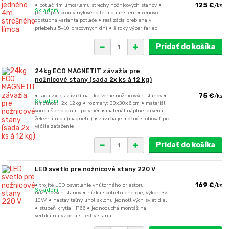
• potlač 4m límca/lemu strechy nožnicových stanov •
125 €
/
ks
Skladom
potlač pomocou vinylového termotransferu • cenovo
dostupná varianta potlače • realizácia prebieha v
priebehu 5–10 pracovných dní • široký výber farieb
Pridať do košíka
24kg ECO MAGNETIT závažia pre
nožnicové stany (sada 2x ks á 12 kg)
• sada 2x ks závaží na ukotvenie nožnicových stanov •
75 €
/
ks
Skladom
hmotnosť: 2x 12kg • rozmery: 30x30x6 cm • materiál
vonkajšieho obalu: polymér • materiál náplne: drvená
železná ruda (magnetit) • závažia je možné stohovať pre
väčšie zaťaženie
Pridať do košíka
LED svetlo pre nožnicové stany 220 V
• trojité LED osvetlenie vnútorného priestoru
169 €
/
ks
Skladom
nožnicových stanov • nízka spotreba energie, výkon 3×
10W • nastaviteľný uhol sklonu jednotlivých svietidiel
• stupeň krytia: IP66 • jednoduchá montáž na
vertikálnu vzperu strechy stanu