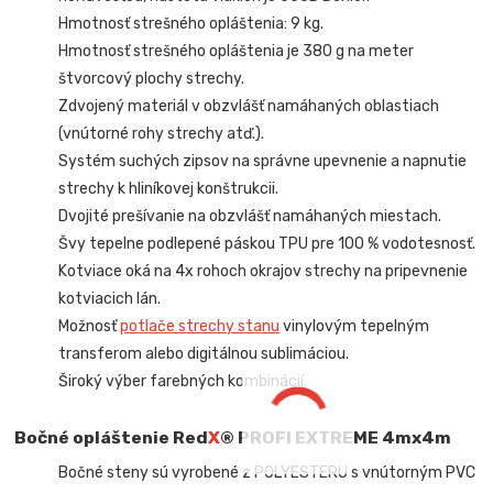
Hmotnosť strešného opláštenia: 9 kg.
Hmotnosť strešného opláštenia je 380 g na meter
štvorcový plochy strechy.
Zdvojený materiál v obzvlášť namáhaných oblastiach
(vnútorné rohy strechy atď.).
Systém suchých zipsov na správne upevnenie a napnutie
strechy k hliníkovej konštrukcii.
Dvojité prešívanie na obzvlášť namáhaných miestach.
Švy tepelne podlepené páskou TPU pre 100 % vodotesnosť.
Kotviace oká na 4x rohoch okrajov strechy na pripevnenie
kotviacich lán.
Možnosť
potlače strechy stanu
vinylovým tepelným
transferom alebo digitálnou sublimáciou.
Široký výber farebných kombinácií.
Bočné opláštenie Red
X
® PROFI EXTREME
4mx4m
Bočné steny sú vyrobené z POLYESTERU s vnútorným PVC