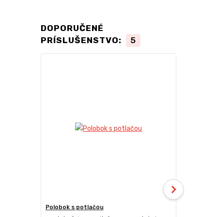
DOPORUČENÉ
PRÍSLUŠENSTVO:
5
Polobok s potlačou
Deliaca ste