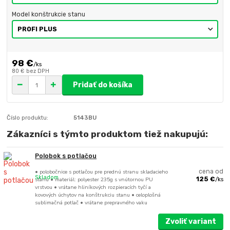
Model konštrukcie stanu
98 €
/
ks
80 €
bez DPH
Pridať do košíka
Číslo produktu:
5143BU
Zákazníci s týmto produktom tiež nakupujú:
Polobok s potlačou
• polobočnice s potlačou pre prednú stranu skladacieho
cena od
Skladom
stanu • materiál: polyester 235g s vnútornou PU
125 €
/
ks
vrstvou • vrátane hliníkových rozpieracích tyčí a
kovových úchytov na konštrukciu stanu • celoplošná
sublimačná potlač • vrátane prepravného vaku
Zvoliť variant