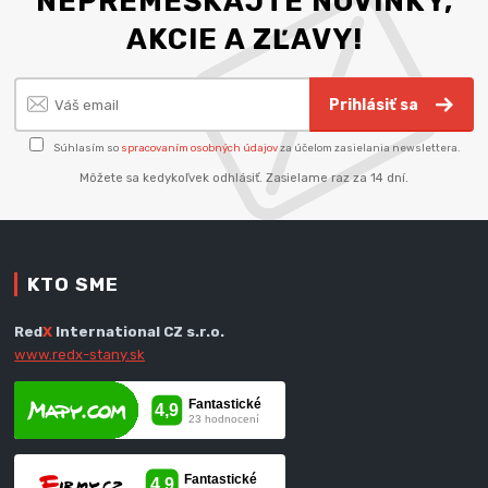
NEPREMEŠKAJTE NOVINKY,
AKCIE A ZĽAVY!
Prihlásiť sa
Súhlasím so
spracovaním osobných údajov
za účelom zasielania newslettera.
Môžete sa kedykoľvek odhlásiť. Zasielame raz za 14 dní.
KTO SME
Red
X
International CZ s.r.o.
www.redx-stany.sk