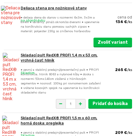
Deliaca stena pre nožnicové stany
• deliaca stena do stanov s rozmermi 6x3m, 9x3m a
cena od
na objednávku
8x4m • varianty: plná/s oknom/so dverami • upevnenie
134 €
/
ks
na konštrukciu stanu pomocou suchých zipsov •
materiál: polyester 230g so zníženou horľavosťou
Zvoliť variant
Skladací pult RedX® PROFI 1,4 m x 53 cm,
vrchná časť: hliník
• pevný a stabilný predajný/prezentačný pult • PROFI
265 €
/
ks
Skladom
konštrukcia, hliník 6063 a nylonové kĺby • doska s
rozmermi 53cmx140cm zložená z hliníkových
segmentov • nosnosť: 100kg pri rovnomernom zaťažení
• vrátane kovových spojok na upevnenie ku konštrukcii
skladacieho stanu
Pridať do košíka
Skladací pult RedX® PROFI 1,5 m x 60 cm,
horná doska: preglejka
• pevný a stabilný predajný/prezentačný pult • PROFI
209 €
/
ks
Skladom