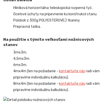
Hliníková horizontálna teleskopická rozperná tyč.
Oceľové úchyty na pripevnenie ku konštrukcii stanu.
Polobok z 300g POLYESTEROVEJ tkaniny.
Prepravná taška.
Na použitie s týmito veľkosťami nožnicových
stanov
3mx3m.
4,5mx3m.
6mx3m.
4mx4m (len na požiadanie -
kontaktujte nás
radi vám
pripravíme individuálnu kalkuláciu).
8mx4m (len na požiadanie -
kontaktujte nás
radi vám
pripravíme individuálnu kalkuláciu).