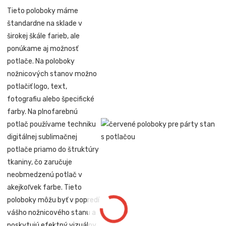
Tieto poloboky máme
štandardne na sklade v
širokej škále farieb, ale
ponúkame aj možnosť
potlače. Na poloboky
nožnicových stanov možno
potlačiť logo, text,
fotografiu alebo špecifické
farby. Na plnofarebnú
potlač používame techniku
digitálnej sublimačnej
potlače priamo do štruktúry
tkaniny, čo zaručuje
neobmedzenú potlač v
akejkoľvek farbe. Tieto
poloboky môžu byť v popredí
vášho nožnicového stanu a
poskytujú efektný vizuálny