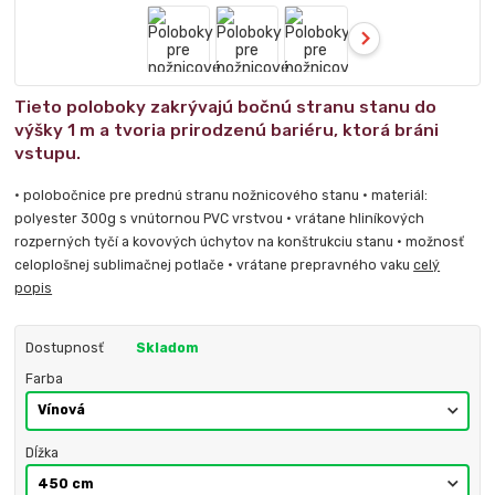
Tieto poloboky zakrývajú bočnú stranu stanu do
výšky 1 m a tvoria prirodzenú bariéru, ktorá bráni
vstupu.
• polobočnice pre prednú stranu nožnicového stanu • materiál:
polyester 300g s vnútornou PVC vrstvou • vrátane hliníkových
rozperných tyčí a kovových úchytov na konštrukciu stanu • možnosť
celoplošnej sublimačnej potlače • vrátane prepravného vaku
celý
popis
Dostupnosť
Skladom
Farba
Dĺžka