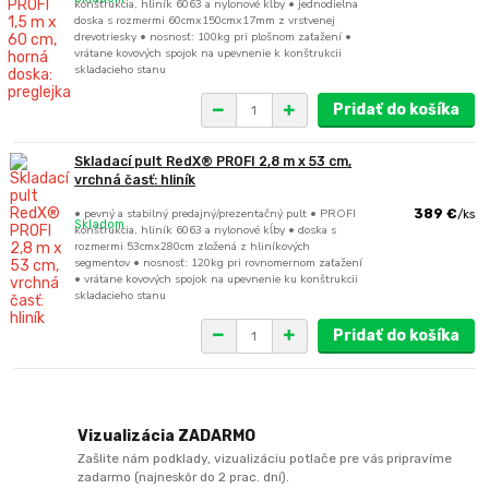
konštrukcia, hliník 6063 a nylonové kĺby • jednodielna
doska s rozmermi 60cmx150cmx17mm z vrstvenej
drevotriesky • nosnosť: 100kg pri plošnom zaťažení •
vrátane kovových spojok na upevnenie k konštrukcii
skladacieho stanu
Pridať do košíka
Skladací pult RedX® PROFI 2,8 m x 53 cm,
vrchná časť: hliník
• pevný a stabilný predajný/prezentačný pult • PROFI
389 €
/
ks
Skladom
konštrukcia, hliník 6063 a nylonové kĺby • doska s
rozmermi 53cmx280cm zložená z hliníkových
segmentov • nosnosť: 120kg pri rovnomernom zaťažení
• vrátane kovových spojok na upevnenie ku konštrukcii
skladacieho stanu
Pridať do košíka
Vizualizácia ZADARMO
Zašlite nám podklady, vizualizáciu potlače pre vás pripravíme
zadarmo (najneskôr do 2 prac. dní).