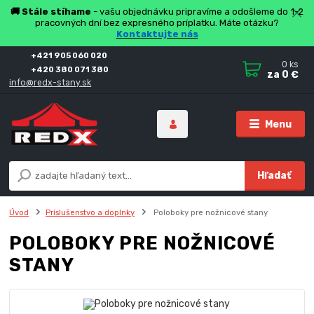
🚚 Stále stíhame
- vašu objednávku pripravíme a odošleme do 1-2
pracovných dní bez expresného príplatku. Máte otázku?
Kontaktujte nás
+421 905 060 020
0
ks
+420 380 071 380
za
0 €
info@redx-stany.sk
Menu
Hľadať
Úvod
Príslušenstvo a doplnky
Poloboky pre nožnicové stany
POLOBOKY PRE NOŽNICOVÉ
STANY