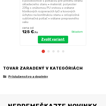
• polobočnice s potlačou pre prednú stranu
• deliaca st
skladacieho stanu • materiál: polyester
9x3m a 8x4m 
235g s vnútornou PU vrstvou • vrátane
dverami • up
hliníkových rozpieracích tyčí a kovových
pomocou such
úchytov na konštrukciu stanu • celoplošná
polyester 23
sublimačná potlač • vrátane prepravného
vaku
cena od
cena od
125 €
134 €
Skladom
/
ks
/
ks
Zvoliť variant
TOVAR ZARADENÝ V KATEGÓRIÁCH
Príslušenstvo a doplnky