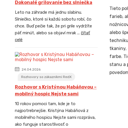
Dokonalé grilovanie bez slniečka
Tieto po
Leto na záhrade má jednu slabinu.
farieb, 
Slniečko, ktoré si každú sobotu robí, čo
nožnicov
chce. Buď pečie tak, že pri grile vydržíte
alebo šp
päť minút, alebo sa objaví mrak ...
čítať
celé
techniku
tkaniny,
farbe. T
stanu a 
24.04.2026
povedomi
Rozhovory so zákazníkmi RedX
Rozhovor s Kristýnou Habáňovou –
mobilný hospic Nejste sami
10 rokov pomoci tam, kde je to
najpotrebnejšie. Kristýna Habáňová z
mobilného hospicu Nejste sami rozpráva,
ako funguje starostlivosť o