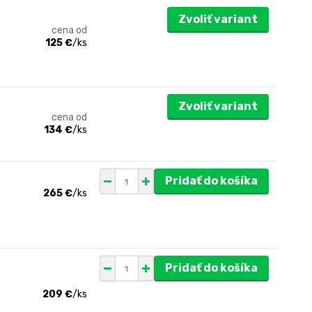
Zvoliť variant
cena od
125 €
/
ks
Zvoliť variant
cena od
134 €
/
ks
Pridať do košíka
265 €
/
ks
Pridať do košíka
209 €
/
ks