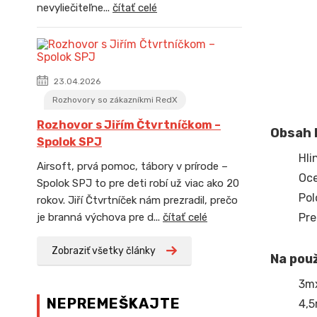
nevyliečiteľne...
čítať celé
23.04.2026
Rozhovory so zákazníkmi RedX
Rozhovor s Jiřím Čtvrtníčkom –
Obsah 
Spolok SPJ
Hli
Airsoft, prvá pomoc, tábory v prírode –
Oce
Spolok SPJ to pre deti robí už viac ako 20
Pol
rokov. Jiří Čtvrtníček nám prezradil, prečo
Pre
je branná výchova pre d...
čítať celé
Zobraziť všetky články
Na pou
3m
NEPREMEŠKAJTE
4,