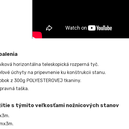
balenia
níková horizontálna teleskopická rozperná tyč.
ľové úchyty na pripevnenie ku konštrukcii stanu.
obok z 300g POLYESTEROVEJ tkaniny.
pravná taška.
žitie s týmito veľkosťami nožnicových stanov
x3m.
5mx3m.