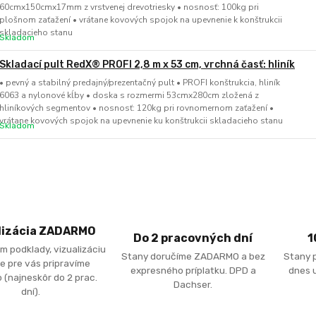
60cmx150cmx17mm z vrstvenej drevotriesky • nosnosť: 100kg pri
plošnom zaťažení • vrátane kovových spojok na upevnenie k konštrukcii
skladacieho stanu
Skladom
Skladací pult RedX® PROFI 2,8 m x 53 cm, vrchná časť: hliník
• pevný a stabilný predajný/prezentačný pult • PROFI konštrukcia, hliník
6063 a nylonové kĺby • doska s rozmermi 53cmx280cm zložená z
hliníkových segmentov • nosnosť: 120kg pri rovnomernom zaťažení •
vrátane kovových spojok na upevnenie ku konštrukcii skladacieho stanu
Skladom
lizácia ZADARMO
Do 2 pracovných dní
1
m podklady, vizualizáciu
Stany doručíme ZADARMO a bez
Stany 
e pre vás pripravíme
expresného príplatku. DPD a
dnes u
 (najneskôr do 2 prac.
Dachser.
dní).