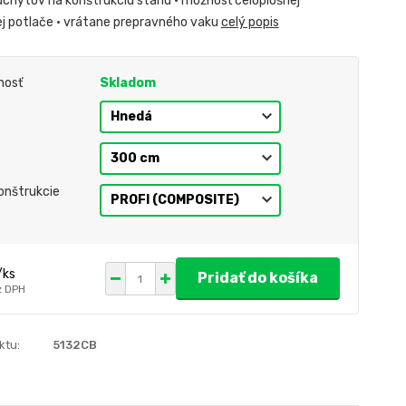
chytov na konštrukciu stanu • možnosť celoplošnej
j potlače • vrátane prepravného vaku
celý popis
nosť
Skladom
onštrukcie
/
ks
Pridať do košíka
z DPH
ktu:
5132CB