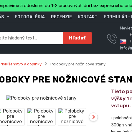
ripravíme a odošleme do 1-2 pracovných dní bez expresného prí
ÁS
FOTOGALÉRIA
RECENZIE
KONTAKT
FORMULÁR -
Neviet
Hľadať
info@
ríslušenstvo a doplnky
Poloboky pre nožnicové stany
OBOKY PRE NOŽNICOVÉ STA
Tieto p
výšky 1 
vstupu.
• polobočn
300g s vnú