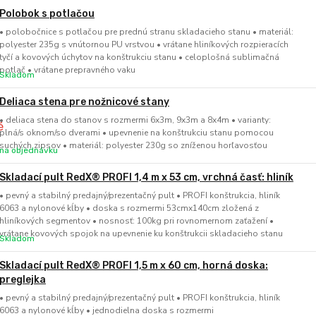
Polobok s potlačou
• polobočnice s potlačou pre prednú stranu skladacieho stanu • materiál:
polyester 235g s vnútornou PU vrstvou • vrátane hliníkových rozpieracích
tyčí a kovových úchytov na konštrukciu stanu • celoplošná sublimačná
potlač • vrátane prepravného vaku
Skladom
Deliaca stena pre nožnicové stany
• deliaca stena do stanov s rozmermi 6x3m, 9x3m a 8x4m • varianty:
plná/s oknom/so dverami • upevnenie na konštrukciu stanu pomocou
suchých zipsov • materiál: polyester 230g so zníženou horľavosťou
na objednávku
Skladací pult RedX® PROFI 1,4 m x 53 cm, vrchná časť: hliník
• pevný a stabilný predajný/prezentačný pult • PROFI konštrukcia, hliník
6063 a nylonové kĺby • doska s rozmermi 53cmx140cm zložená z
hliníkových segmentov • nosnosť: 100kg pri rovnomernom zaťažení •
vrátane kovových spojok na upevnenie ku konštrukcii skladacieho stanu
Skladom
Skladací pult RedX® PROFI 1,5 m x 60 cm, horná doska:
preglejka
• pevný a stabilný predajný/prezentačný pult • PROFI konštrukcia, hliník
6063 a nylonové kĺby • jednodielna doska s rozmermi