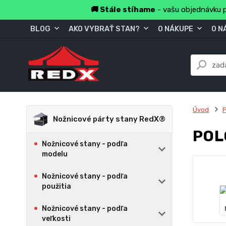
🚚 Stále stíhame
- vašu objednávku p
BLOG
AKO VYBRAŤ STAN?
O NÁKUPE
O N
Úvod
P
Nožnicové párty stany RedX®
POL
Nožnicové stany - podľa
modelu
Nožnicové stany - podľa
použitia
Nožnicové stany - podľa
veľkosti