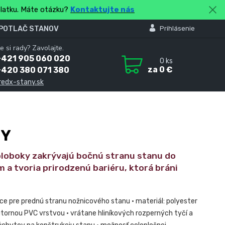
platku. Máte otázku?
Kontaktujte nás
 POTLAČ STANOV
Prihlásenie
e si rady? Zavolajte.
+421 905 060 020
0
ks
za
0 €
+420 380 071 380
redx-stany.sk
NY
oloboky zakrývajú bočnú stranu stanu do
m a tvoria prirodzenú bariéru, ktorá bráni
ice pre prednú stranu nožnicového stanu • materiál: polyester
tornou PVC vrstvou • vrátane hliníkových rozperných tyčí a