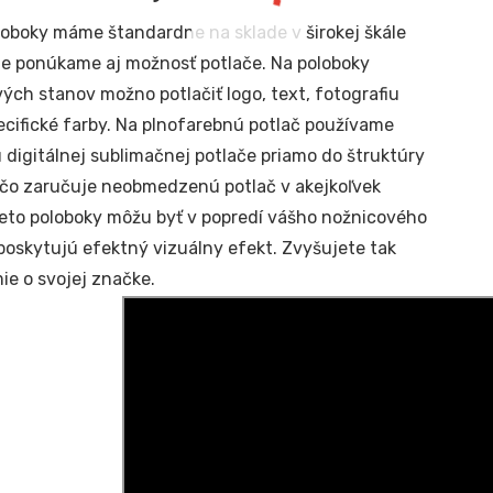
loboky máme štandardne na sklade v širokej škále
ale ponúkame aj možnosť potlače. Na poloboky
ých stanov možno potlačiť logo, text, fotografiu
ecifické farby. Na plnofarebnú potlač používame
 digitálnej sublimačnej potlače priamo do štruktúry
 čo zaručuje neobmedzenú potlač v akejkoľvek
ieto poloboky môžu byť v popredí vášho nožnicového
poskytujú efektný vizuálny efekt. Zvyšujete tak
e o svojej značke.