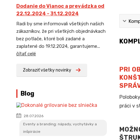
Dodanie do Vianoc a prevádzka od
22.12.2024 - 31.12.2024
Kompl
Radi by sme informovali všetkých našich
zákazníkov, že pri všetkých objednávkach
bez potlače, ktoré boli zadané a
KOMPL
zaplatené do 19.12.2024, garantujeme...
čítať celé
PRI O
Zobraziť všetky novinky
KONŠT
SPRÁV
Blog
Poloboky
práci v s
28.07.2026
Eventy a branding: nápady, vychytávky a
MOŽNO
inšpirácie
ŠTRUK