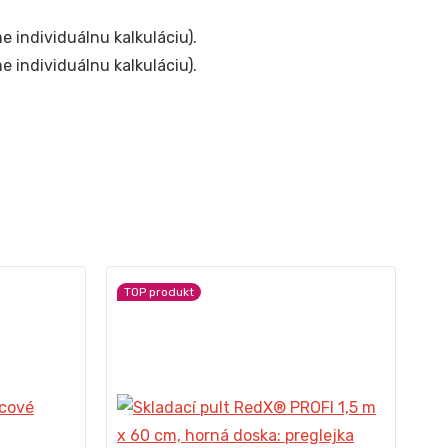
e individuálnu kalkuláciu).
e individuálnu kalkuláciu).
TOP produkt
TO