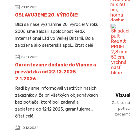
31.12.2025
OSLAVUJEME 20. VÝROČIE!
Blíži sa naše významné 20. výročie! V roku
2006 sme založili spoločnosť RedX
International Ltd vo Veľkej Británii. Bola
založená ako sesterská spol...
čítať celé
24.11.2025
Garantované dodanie do Vianoc a
prevádzka od 22.12.2025 -
2.1.2026
Radi by sme informovali všetkých našich
Vizua
zákazníkov, že pri všetkých objednávkach
bez potlače, ktoré boli zadané a
Zašlite ná
potlač
zaplatené do 12.12.2025, garantujeme...
zadarmo
čítať celé
10.12.2024