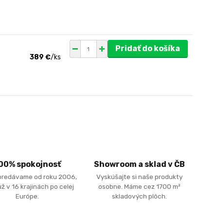
Pridať do košíka
389 €
/
ks
00% spokojnosť
Showroom a sklad v ČB
predávame od roku 2006,
Vyskúšajte si naše produkty
ž v 16 krajinách po celej
osobne. Máme cez 1700 m²
Európe.
skladových plôch.