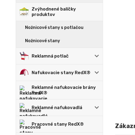
Zvýhodnené balíčky
produktov
Nožnicové stany s potlačou
Nožnicové stany
Reklamná potlač
Nafukovacie stany RedX®
Reklamné nafukovacie brány
RedX®
Reklamné nafukovadlá
Pracovné stany RedX®
Zákazn