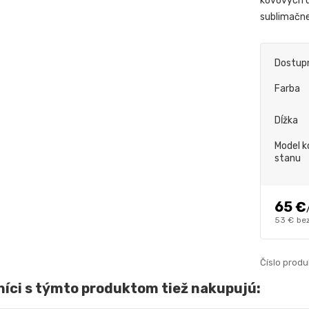
kovových ú
sublimačne
Dostup
Farba
Dĺžka
Model k
stanu
65 €
53 €
be
Číslo produ
íci s týmto produktom tiež nakupujú: