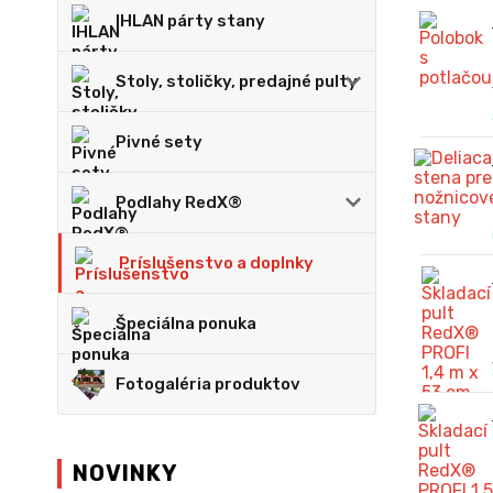
IHLAN párty stany
Stoly, stoličky, predajné pulty
Pivné sety
Podlahy RedX®
Príslušenstvo a doplnky
Špeciálna ponuka
Fotogaléria produktov
NOVINKY