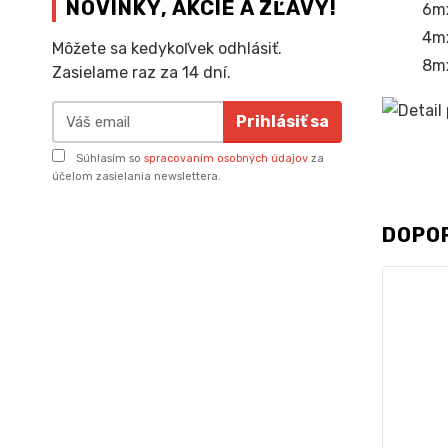
NOVINKY, AKCIE A ZĽAVY!
6m
4mx
Môžete sa kedykoľvek odhlásiť.
8mx
Zasielame raz za 14 dní.
Prihlásiť sa
Súhlasím so
spracovaním osobných údajov
za
účelom zasielania newslettera.
DOPO