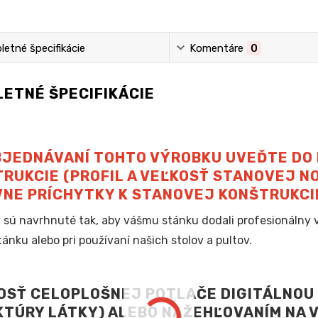
etné špecifikácie
Komentáre
0
ETNÉ ŠPECIFIKÁCIE
BJEDNÁVANÍ TOHTO VÝROBKU UVEĎTE DO
RUKCIE (PROFIL A VEĽKOSŤ STANOVEJ NO
NE PRÍCHYTKY K STANOVEJ KONŠTRUKCII
 sú navrhnuté tak, aby vášmu stánku dodali profesionálny
tánku alebo pri používaní našich stolov a pultov.
SŤ CELOPLOŠNEJ POTLAČE DIGITÁLNOU 
TÚRY LÁTKY) ALEBO NAŽEHĽOVANÍM NA VI