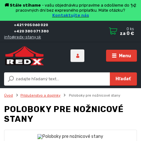
🚚 Stále stíhame
- vašu objednávku pripravíme a odošleme do 1-2
pracovných dní bez expresného príplatku. Máte otázku?
Kontaktujte nás
+421 905 060 020
0
ks
+420 380 071 380
za
0 €
info@redx-stany.sk
Menu
Hľadať
Úvod
Príslušenstvo a doplnky
Poloboky pre nožnicové stany
POLOBOKY PRE NOŽNICOVÉ
STANY