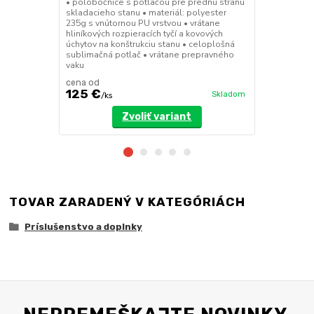
• polobočnice s potlačou pre prednú stranu
• deliaca st
skladacieho stanu • materiál: polyester
9x3m a 8x4m 
235g s vnútornou PU vrstvou • vrátane
dverami • up
hliníkových rozpieracích tyčí a kovových
pomocou such
úchytov na konštrukciu stanu • celoplošná
polyester 23
sublimačná potlač • vrátane prepravného
vaku
cena od
cena od
125 €
134 €
Skladom
/
ks
/
ks
Zvoliť variant
TOVAR ZARADENÝ V KATEGÓRIÁCH
Príslušenstvo a doplnky