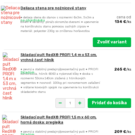
Deliaca stena pre nožnicové stany
• deliaca stena do stanov s rozmermi 6x3m, 9x3m a
cena od
na objednávku
8x4m • varianty: plná/s oknom/so dverami • upevnenie
134 €
/
ks
na konštrukciu stanu pomocou suchých zipsov •
materiál: polyester 230g so zníženou horľavosťou
Zvoliť variant
Skladací pult RedX® PROFI 1,4 m x 53 cm,
vrchná časť: hliník
• pevný a stabilný predajný/prezentačný pult • PROFI
265 €
/
ks
Skladom
konštrukcia, hliník 6063 a nylonové kĺby • doska s
rozmermi 53cmx140cm zložená z hliníkových
segmentov • nosnosť: 100kg pri rovnomernom zaťažení
• vrátane kovových spojok na upevnenie ku konštrukcii
skladacieho stanu
Pridať do košíka
Skladací pult RedX® PROFI 1,5 m x 60 cm,
horná doska: preglejka
• pevný a stabilný predajný/prezentačný pult • PROFI
209 €
/
ks
Skladom