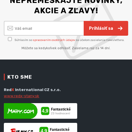
NEPREMEŠKAJTE NOVINKY,
AKCIE A ZĽAVY!
Prihlásiť sa
Súhlasím so
spracovaním osobných údajov
za účelom zasielania newslettera.
Môžete sa kedykoľvek odhlásiť. Zasielame raz za 14 dní.
KTO SME
Red
X
International CZ s.r.o.
www.redx-stany.sk