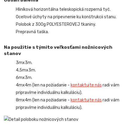
Hliníková horizontálna teleskopická rozperná tyč.
Oceľové úchyty na pripevnenie ku konštrukcii stanu.
Polobok z 300g POLYESTEROVEJ tkaniny.
Prepravná taška.
Na použitie s týmito veľkosťami nožnicových
stanov
3mx3m.
4,5mx3m.
6mx3m.
4mx4m (len na požiadanie -
kontaktujte nás
radi vám
pripravíme individuálnu kalkuláciu).
8mx4m (len na požiadanie -
kontaktujte nás
radi vám
pripravíme individuálnu kalkuláciu).