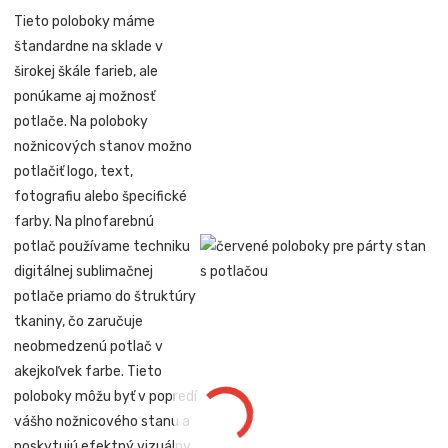
Tieto poloboky máme
štandardne na sklade v
širokej škále farieb, ale
ponúkame aj možnosť
potlače. Na poloboky
nožnicových stanov možno
potlačiť logo, text,
fotografiu alebo špecifické
farby. Na plnofarebnú
potlač používame techniku
digitálnej sublimačnej
potlače priamo do štruktúry
tkaniny, čo zaručuje
neobmedzenú potlač v
akejkoľvek farbe. Tieto
poloboky môžu byť v popredí
vášho nožnicového stanu a
poskytujú efektný vizuálny