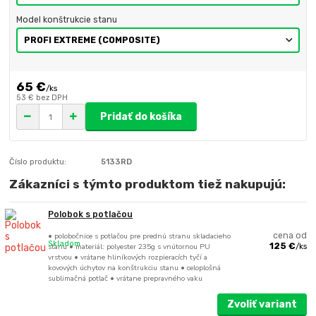
Model konštrukcie stanu
65 €
/
ks
53 €
bez DPH
Pridať do košíka
Číslo produktu:
5133RD
Zákazníci s týmto produktom tiež nakupujú:
Polobok s potlačou
• polobočnice s potlačou pre prednú stranu skladacieho
cena od
Skladom
stanu • materiál: polyester 235g s vnútornou PU
125 €
/
ks
vrstvou • vrátane hliníkových rozpieracích tyčí a
kovových úchytov na konštrukciu stanu • celoplošná
sublimačná potlač • vrátane prepravného vaku
Zvoliť variant