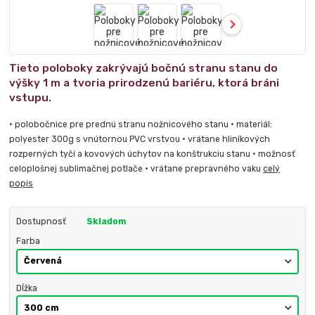
Tieto poloboky zakrývajú bočnú stranu stanu do
výšky 1 m a tvoria prirodzenú bariéru, ktorá bráni
vstupu.
• polobočnice pre prednú stranu nožnicového stanu • materiál:
polyester 300g s vnútornou PVC vrstvou • vrátane hliníkových
rozperných tyčí a kovových úchytov na konštrukciu stanu • možnosť
celoplošnej sublimačnej potlače • vrátane prepravného vaku
celý
popis
Dostupnosť
Skladom
Farba
Dĺžka