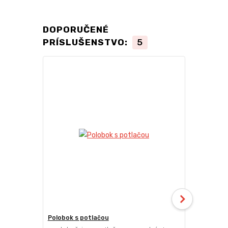
DOPORUČENÉ
PRÍSLUŠENSTVO:
5
Polobok s potlačou
Deliaca ste