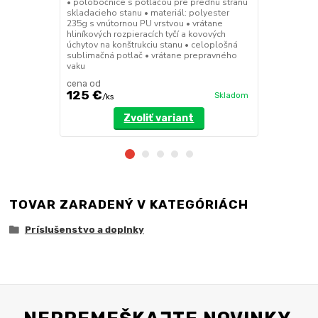
• polobočnice s potlačou pre prednú stranu
• deliaca st
skladacieho stanu • materiál: polyester
9x3m a 8x4m 
235g s vnútornou PU vrstvou • vrátane
dverami • up
hliníkových rozpieracích tyčí a kovových
pomocou such
úchytov na konštrukciu stanu • celoplošná
polyester 23
sublimačná potlač • vrátane prepravného
vaku
cena od
cena od
125 €
134 €
Skladom
/
ks
/
ks
Zvoliť variant
TOVAR ZARADENÝ V KATEGÓRIÁCH
Príslušenstvo a doplnky