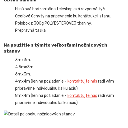
Hliníková horizontálna teleskopická rozperná tyč.
Oceľové úchyty na pripevnenie ku konštrukcii stanu.
Polobok z 300g POLYESTEROVEJ tkaniny.
Prepravná taška.
Na použitie s týmito veľkosťami nožnicových
stanov
3mx3m.
4,5mx3m.
6mx3m.
4mx4m (len na požiadanie -
kontaktujte nás
radi vám
pripravíme individuálnu kalkuláciu).
8mx4m (len na požiadanie -
kontaktujte nás
radi vám
pripravíme individuálnu kalkuláciu).