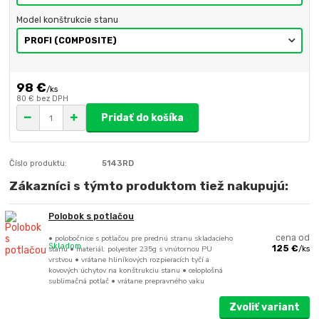
Model konštrukcie stanu
98 €
/
ks
80 €
bez DPH
Pridať do košíka
Číslo produktu:
5143RD
Zákazníci s týmto produktom tiež nakupujú:
Polobok s potlačou
• polobočnice s potlačou pre prednú stranu skladacieho
cena od
Skladom
stanu • materiál: polyester 235g s vnútornou PU
125 €
/
ks
vrstvou • vrátane hliníkových rozpieracích tyčí a
kovových úchytov na konštrukciu stanu • celoplošná
sublimačná potlač • vrátane prepravného vaku
Zvoliť variant