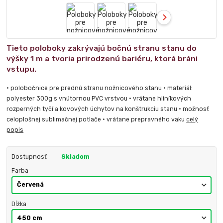
Tieto poloboky zakrývajú bočnú stranu stanu do
výšky 1 m a tvoria prirodzenú bariéru, ktorá bráni
vstupu.
• polobočnice pre prednú stranu nožnicového stanu • materiál:
polyester 300g s vnútornou PVC vrstvou • vrátane hliníkových
rozperných tyčí a kovových úchytov na konštrukciu stanu • možnosť
celoplošnej sublimačnej potlače • vrátane prepravného vaku
celý
popis
Dostupnosť
Skladom
Farba
Dĺžka