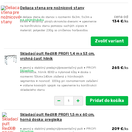
Deliaca stena pre nožnicové stany
• deliaca stena do stanov s rozmermi 6x3m, 9x3m a
cena od
na objednávku
8x4m • varianty: plná/s oknom/so dverami • upevnenie
134 €
/
ks
na konštrukciu stanu pomocou suchých zipsov •
materiál: polyester 230g so zníženou horľavosťou
Zvoliť variant
Skladací pult RedX® PROFI 1,4 m x 53 cm,
vrchná časť: hliník
• pevný a stabilný predajný/prezentačný pult • PROFI
265 €
/
ks
Skladom
konštrukcia, hliník 6063 a nylonové kĺby • doska s
rozmermi 53cmx140cm zložená z hliníkových
segmentov • nosnosť: 100kg pri rovnomernom zaťažení
• vrátane kovových spojok na upevnenie ku konštrukcii
skladacieho stanu
Pridať do košíka
Skladací pult RedX® PROFI 1,5 m x 60 cm,
horná doska: preglejka
• pevný a stabilný predajný/prezentačný pult • PROFI
209 €
/
ks
Skladom