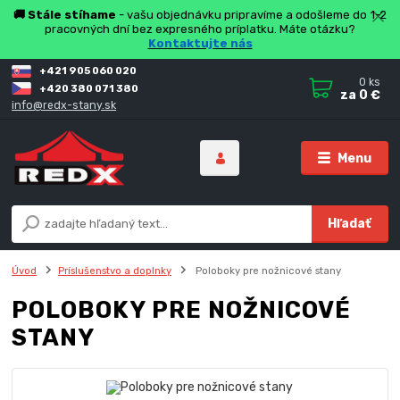
🚚 Stále stíhame
- vašu objednávku pripravíme a odošleme do 1-2
pracovných dní bez expresného príplatku. Máte otázku?
Kontaktujte nás
+421 905 060 020
0
ks
+420 380 071 380
za
0 €
info@redx-stany.sk
Menu
Hľadať
Úvod
Príslušenstvo a doplnky
Poloboky pre nožnicové stany
POLOBOKY PRE NOŽNICOVÉ
STANY