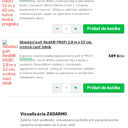
konštrukcia, hliník 6063 a nylonové kĺby • jednodielna
doska s rozmermi 60cmx150cmx17mm z vrstvenej
drevotriesky • nosnosť: 100kg pri plošnom zaťažení •
vrátane kovových spojok na upevnenie k konštrukcii
skladacieho stanu
Pridať do košíka
Skladací pult RedX® PROFI 2,8 m x 53 cm,
vrchná časť: hliník
• pevný a stabilný predajný/prezentačný pult • PROFI
389 €
/
ks
Skladom
konštrukcia, hliník 6063 a nylonové kĺby • doska s
rozmermi 53cmx280cm zložená z hliníkových
segmentov • nosnosť: 120kg pri rovnomernom zaťažení
• vrátane kovových spojok na upevnenie ku konštrukcii
skladacieho stanu
Pridať do košíka
Vizualizácia ZADARMO
Zašlite nám podklady, vizualizáciu potlače pre vás pripravíme
zadarmo (najneskôr do 2 prac. dní).