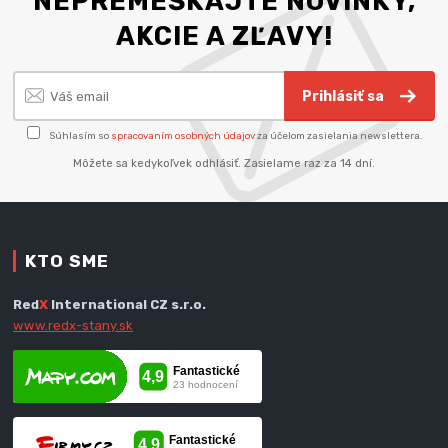
NEPREMEŠKAJTE NOVINKY,
AKCIE A ZĽAVY!
Prihlásiť sa
Súhlasím so
spracovaním osobných údajov
za účelom zasielania newslettera.
Môžete sa kedykoľvek odhlásiť. Zasielame raz za 14 dní.
KTO SME
Red
X
International CZ s.r.o.
www.redx-stany.sk