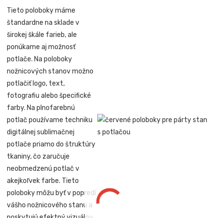
Tieto poloboky máme
štandardne na sklade v
širokej škále farieb, ale
ponúkame aj možnosť
potlače. Na poloboky
nožnicových stanov možno
potlačiť logo, text,
fotografiu alebo špecifické
farby. Na plnofarebnú
potlač používame techniku
digitálnej sublimačnej
potlače priamo do štruktúry
tkaniny, čo zaručuje
neobmedzenú potlač v
akejkoľvek farbe. Tieto
poloboky môžu byť v popredí
vášho nožnicového stanu a
poskytujú efektný vizuálny