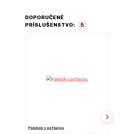
DOPORUČENÉ
PRÍSLUŠENSTVO:
5
Polobok s potlačou
Deliaca ste