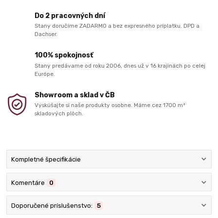
Do 2 pracovných dní
Stany doručíme ZADARMO a bez expresného príplatku. DPD a
Dachser.
100% spokojnosť
Stany predávame od roku 2006, dnes už v 16 krajinách po celej
Európe.
Showroom a sklad v ČB
Vyskúšajte si naše produkty osobne. Máme cez 1700 m²
skladových plôch.
Kompletné špecifikácie
Komentáre
0
Doporučené príslušenstvo:
5