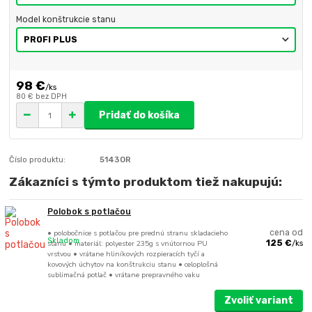
Model konštrukcie stanu
98 €
/
ks
80 €
bez DPH
Pridať do košíka
Číslo produktu:
5143OR
Zákazníci s týmto produktom tiež nakupujú:
Polobok s potlačou
• polobočnice s potlačou pre prednú stranu skladacieho
cena od
Skladom
stanu • materiál: polyester 235g s vnútornou PU
125 €
/
ks
vrstvou • vrátane hliníkových rozpieracích tyčí a
kovových úchytov na konštrukciu stanu • celoplošná
sublimačná potlač • vrátane prepravného vaku
Zvoliť variant