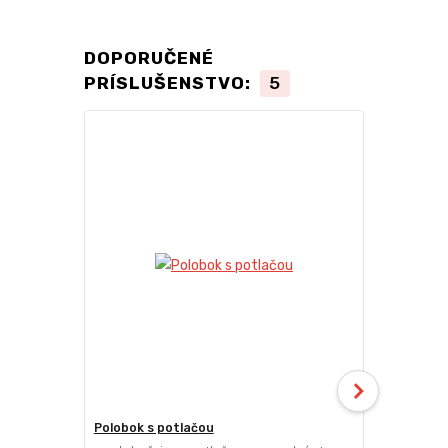
DOPORUČENÉ
PRÍSLUŠENSTVO:
5
Polobok s potlačou
Deliaca ste