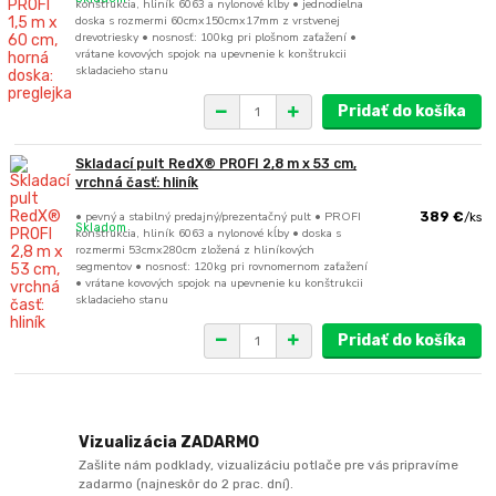
konštrukcia, hliník 6063 a nylonové kĺby • jednodielna
doska s rozmermi 60cmx150cmx17mm z vrstvenej
drevotriesky • nosnosť: 100kg pri plošnom zaťažení •
vrátane kovových spojok na upevnenie k konštrukcii
skladacieho stanu
Pridať do košíka
Skladací pult RedX® PROFI 2,8 m x 53 cm,
vrchná časť: hliník
• pevný a stabilný predajný/prezentačný pult • PROFI
389 €
/
ks
Skladom
konštrukcia, hliník 6063 a nylonové kĺby • doska s
rozmermi 53cmx280cm zložená z hliníkových
segmentov • nosnosť: 120kg pri rovnomernom zaťažení
• vrátane kovových spojok na upevnenie ku konštrukcii
skladacieho stanu
Pridať do košíka
Vizualizácia ZADARMO
Zašlite nám podklady, vizualizáciu potlače pre vás pripravíme
zadarmo (najneskôr do 2 prac. dní).