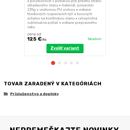
• polobočnice s potlačou pre prednú stranu
• deliaca st
skladacieho stanu • materiál: polyester
9x3m a 8x4m 
235g s vnútornou PU vrstvou • vrátane
dverami • up
hliníkových rozpieracích tyčí a kovových
pomocou such
úchytov na konštrukciu stanu • celoplošná
polyester 23
sublimačná potlač • vrátane prepravného
vaku
cena od
cena od
125 €
134 €
Skladom
/
ks
/
ks
Zvoliť variant
TOVAR ZARADENÝ V KATEGÓRIÁCH
Príslušenstvo a doplnky