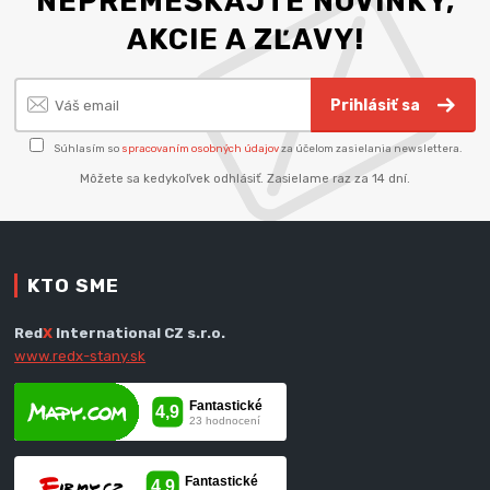
NEPREMEŠKAJTE NOVINKY,
AKCIE A ZĽAVY!
Prihlásiť sa
Súhlasím so
spracovaním osobných údajov
za účelom zasielania newslettera.
Môžete sa kedykoľvek odhlásiť. Zasielame raz za 14 dní.
KTO SME
Red
X
International CZ s.r.o.
www.redx-stany.sk