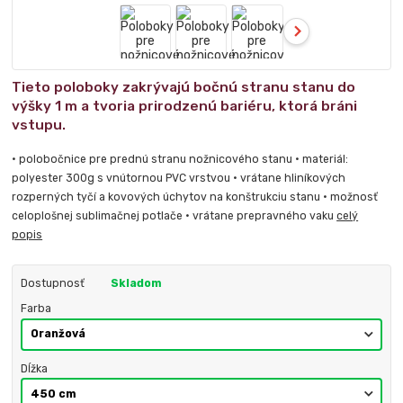
Tieto poloboky zakrývajú bočnú stranu stanu do
výšky 1 m a tvoria prirodzenú bariéru, ktorá bráni
vstupu.
• polobočnice pre prednú stranu nožnicového stanu • materiál:
polyester 300g s vnútornou PVC vrstvou • vrátane hliníkových
rozperných tyčí a kovových úchytov na konštrukciu stanu • možnosť
celoplošnej sublimačnej potlače • vrátane prepravného vaku
celý
popis
Dostupnosť
Skladom
Farba
Dĺžka