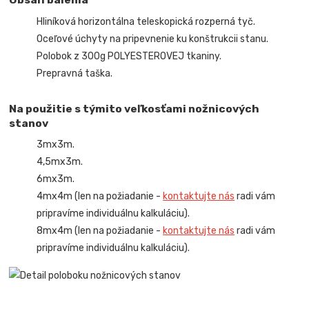
Hliníková horizontálna teleskopická rozperná tyč.
Oceľové úchyty na pripevnenie ku konštrukcii stanu.
Polobok z 300g POLYESTEROVEJ tkaniny.
Prepravná taška.
Na použitie s týmito veľkosťami nožnicových
stanov
3mx3m.
4,5mx3m.
6mx3m.
4mx4m (len na požiadanie -
kontaktujte nás
radi vám
pripravíme individuálnu kalkuláciu).
8mx4m (len na požiadanie -
kontaktujte nás
radi vám
pripravíme individuálnu kalkuláciu).