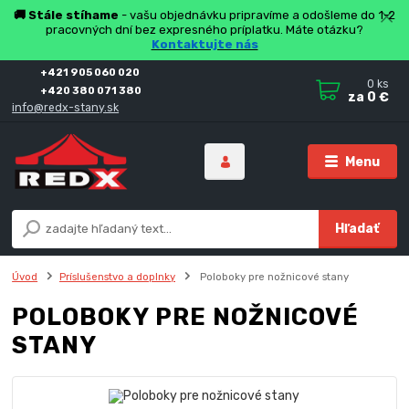
🚚 Stále stíhame
- vašu objednávku pripravíme a odošleme do 1-2
pracovných dní bez expresného príplatku. Máte otázku?
Kontaktujte nás
+421 905 060 020
0
ks
+420 380 071 380
za
0 €
info@redx-stany.sk
Menu
Hľadať
Úvod
Príslušenstvo a doplnky
Poloboky pre nožnicové stany
POLOBOKY PRE NOŽNICOVÉ
STANY