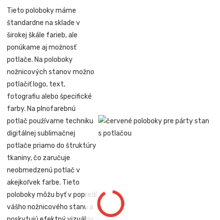
Tieto poloboky máme
štandardne na sklade v
širokej škále farieb, ale
ponúkame aj možnosť
potlače. Na poloboky
nožnicových stanov možno
potlačiť logo, text,
fotografiu alebo špecifické
farby. Na plnofarebnú
potlač používame techniku
digitálnej sublimačnej
potlače priamo do štruktúry
tkaniny, čo zaručuje
neobmedzenú potlač v
akejkoľvek farbe. Tieto
poloboky môžu byť v popredí
vášho nožnicového stanu a
poskytujú efektný vizuálny