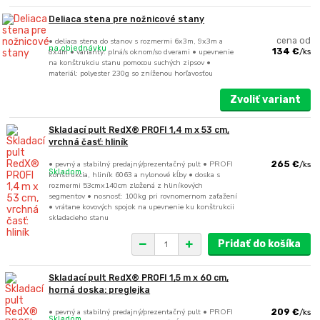
Deliaca stena pre nožnicové stany
• deliaca stena do stanov s rozmermi 6x3m, 9x3m a
cena od
na objednávku
8x4m • varianty: plná/s oknom/so dverami • upevnenie
134 €
/
ks
na konštrukciu stanu pomocou suchých zipsov •
materiál: polyester 230g so zníženou horľavosťou
Zvoliť variant
Skladací pult RedX® PROFI 1,4 m x 53 cm,
vrchná časť: hliník
• pevný a stabilný predajný/prezentačný pult • PROFI
265 €
/
ks
Skladom
konštrukcia, hliník 6063 a nylonové kĺby • doska s
rozmermi 53cmx140cm zložená z hliníkových
segmentov • nosnosť: 100kg pri rovnomernom zaťažení
• vrátane kovových spojok na upevnenie ku konštrukcii
skladacieho stanu
Pridať do košíka
Skladací pult RedX® PROFI 1,5 m x 60 cm,
horná doska: preglejka
• pevný a stabilný predajný/prezentačný pult • PROFI
209 €
/
ks
Skladom