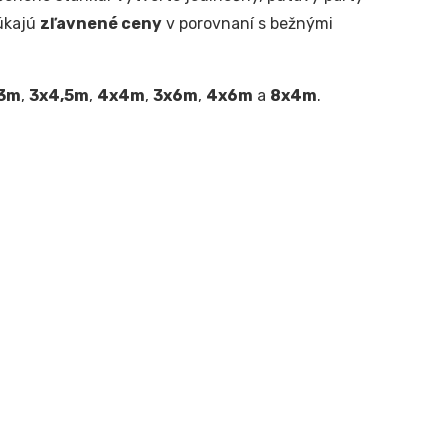
úkajú
zľavnené ceny
v porovnaní s bežnými
3m
,
3x4,5m
,
4x4m
,
3x6m
,
4x6m
a
8x4m
.