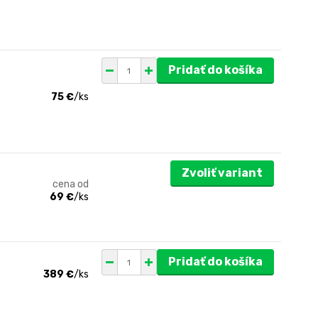
Pridať do košíka
75 €
/
ks
Zvoliť variant
cena od
69 €
/
ks
Pridať do košíka
389 €
/
ks