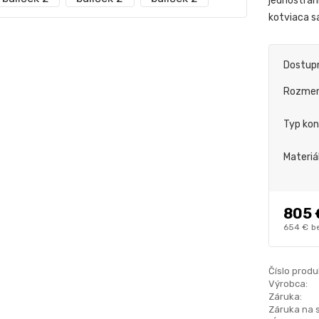
jednostran
kotviaca s
Dostup
Rozme
Typ kon
Materiá
805 
654 €
b
Číslo produ
Výrobca:
Záruka:
Záruka na 