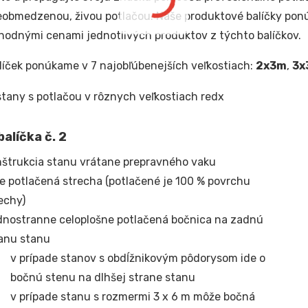
eobmedzenou, živou potlačou. Naše produktové balíčky pon
odnými cenami jednotlivých produktov z týchto balíčkov.
líček ponúkame v 7 najobľúbenejších veľkostiach:
2x3m
,
3x
alíčka č. 2
štrukcia stanu vrátane prepravného vaku
e potlačená strecha (potlačené je 100 % povrchu
echy)
nostranne celoplošne potlačená bočnica na zadnú
anu stanu
v prípade stanov s obdĺžnikovým pôdorysom ide o
bočnú stenu na dlhšej strane stanu
v prípade stanu s rozmermi 3 x 6 m môže bočná