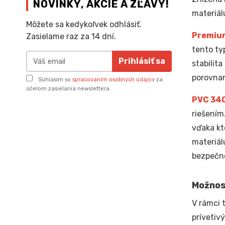
NOVINKY, AKCIE A ZĽAVY!
materiál
Môžete sa kedykoľvek odhlásiť.
Premiu
Zasielame raz za 14 dní.
tento ty
Prihlásiť sa
stabilit
porovnan
Súhlasím so
spracovaním osobných údajov
za
účelom zasielania newslettera.
PVC 34
riešením
vďaka kt
materiál
bezpečno
Možnos
V rámci 
prívetiv