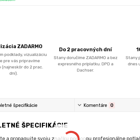
lizácia ZADARMO
Do 2 pracovných dní
1
m podklady, vizualizáciu
Stany doručíme ZADARMO a bez
Stany 
e pre vás pripravíme
expresného príplatku. DPD a
dnes u
 (najneskôr do 2 prac.
Dachser.
dní).
etné špecifikácie
Komentáre
0
ETNÉ ŠPECIFIKÁCIE
te a propagujte svoju značku pomocou profesionálne potla