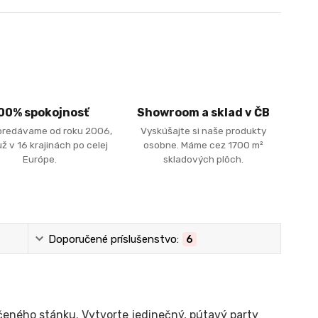
00% spokojnosť
Showroom a sklad v ČB
predávame od roku 2006,
Vyskúšajte si naše produkty
ž v 16 krajinách po celej
osobne. Máme cez 1700 m²
Európe.
skladových plôch.
Doporučené príslušenstvo:
6
čeného stánku. Vytvorte jedinečný, pútavý party