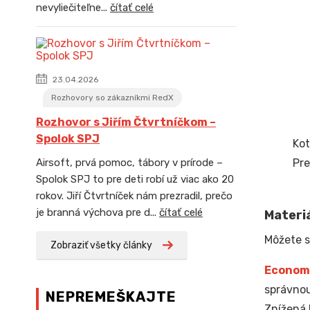
nevyliečiteľne...
čítať celé
23.04.2026
Rozhovory so zákazníkmi RedX
Rozhovor s Jiřím Čtvrtníčkom –
Spolok SPJ
Kot
Pre
Airsoft, prvá pomoc, tábory v prírode –
Spolok SPJ to pre deti robí už viac ako 20
rokov. Jiří Čtvrtníček nám prezradil, prečo
je branná výchova pre d...
čítať celé
Materiá
Môžete s
Zobraziť všetky články
Econom
správnou
NEPREMEŠKAJTE
Znížená 