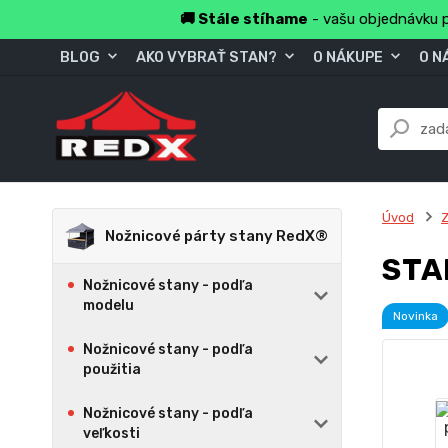
🚚 Stále stíhame
- vašu objednávku p
BLOG
AKO VYBRAŤ STAN?
O NÁKUPE
O N
Úvod
Z
Nožnicové párty stany RedX®
STA
Nožnicové stany - podľa
modelu
Novinka
Nožnicové stany - podľa
použitia
Nožnicové stany - podľa
veľkosti