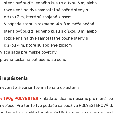
stena byť buď z jedného kusu s dĺžkou 6 m, alebo
rozdelená na dve samostatné bočné steny s
dĺžkou 3 m, ktoré sú spojené zipsom
V prípade stanu s rozmermi 4 x 8 m môže bočná
stena byť buď z jedného kusu s dĺžkou 8 m, alebo
rozdelená na dve samostatné bočné steny s
dĺžkou 4 m, ktoré sú spojené zipsom
viaca sada pre mäkké povrchy
pravná taška na potlačenú strechu
l opláštenia
i vybrať z 3 variantov materiálu opláštenia:
y 190g POLYESTER
– hľadáte ideálne riešenie pre menší po
 voľbou. Pre tento typ potlače sa používa POLYESTEROVÁ t
horľavosť a stabilita farieb voči UV žiareniu sú samozrejmos