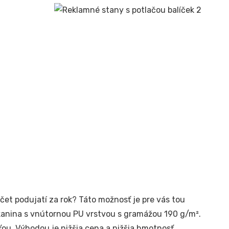
čet podujatí za rok? Táto možnosť je pre vás tou
kanina s vnútornou PU vrstvou s gramážou 190 g/m².
ťou. Výhodou je nižšia cena a nižšia hmotnosť