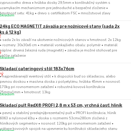
cyprusového dreva • hrúbka dosky 29,5mm • konštrukčný systém s
uzamykacím mechanizmom pre jednoduché a bezpečné zloženie •
hmotnosť setu: 41kg • drevo s certifikátom FSC • množstvové zľavy
Skladom
24kg ECO MAGNETIT závažia pre nožnicové stany (sada 2x
ks á 12 kg)
• sada 2x ks závaží na ukotvenie nožnicových stanov • hmotnosť: 2x 12kg
• rozmery: 30x30x6 cm • materiál vonkajšieho obalu: polymér • materiál
náplne: drvená železná ruda (magnetit) • závažia je možné stohovať pre
väčšie zaťaženie
Skladom
Skladací cateringový stôl 183x76cm
• najpredávanejší eventový stôl • k dispozícii buď so skladacou, alebo
pevnou doskou • masívna doska z polyetylénu, hrúbka 45mm • nosnosť:
170kg pri rovnomernom zaťažení • robustná kovová konštrukcia
25mmx1mm • hmotnosť: 13kg
Skladom
Skladací pult RedX® PROFI 2,8 m x 53 cm, vrchná časť: hliník
• pevný a stabilný predajný/prezentačný pult • PROFI konštrukcia, hliník
6063 a nylonové kĺby • doska s rozmermi 53cmx280cm zložená z
hliníkových segmentov • nosnosť: 120kg pri rovnomernom zaťažení •
vrátane kovových spojok na upevnenie ku konštrukcii skladacieho stanu
Skladom