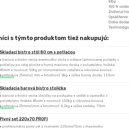
kĺby:
100 % vode
Znížená hor
Opláštenie:
Doba dodan
Technológia
íci s týmto produktom tiež nakupujú:
Skladací bistro stôl 80 cm s potlačou
• barová a bistro verzia eventového stola • vrátane laminovanej polepky s
potlačou po celej ploche • horná masívna doska z polyetylénu, hrúbka
45mm • nosnosť: 50kg pri rovnomernom zaťažení • robustná kovová
konštrukcia 25mmx1 mm • hmotnosť: 8kg • výška hornej dosky: 110cm
Skladom
Skladacia barová bistro stolička
• barová a bistro verzia stoličky na podujatia • sedák a operadlo z
polyetylénu, hrúbka 45mm • nosnosť: 150kg • robustná kovová
konštrukcia 25mmx1mm • hmotnosť: 6,2kg • výška sedáka: 70cm
Skladom
Pivný set 220x70 PROFI
• profesionálny pivný set s rozmermi 220cmx70cm z masívneho