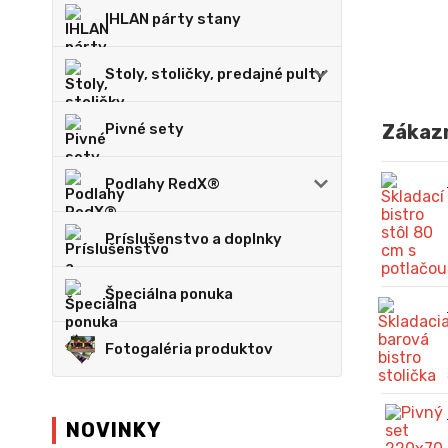
IHLAN párty stany
Stoly, stoličky, predajné pulty
Pivné sety
Zákazn
Podlahy RedX®
Príslušenstvo a doplnky
Špeciálna ponuka
Fotogaléria produktov
NOVINKY