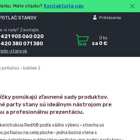
platku. Máte otázku?
Kontaktujte nás
 POTLAČ STANOV
Prihlásenie
e si rady? Zavolajte.
+421 905 060 020
0
ks
za
0 €
+420 380 071 380
redx-stany.sk
 potlačou – balíček 2
líčky ponúkajú zľavnené sady produktov.
né party stany sú ideálnym nástrojom pre
nu a profesionálnu prezentáciu.
 konštrukcia RedX® podľa vášho výberu • strecha so
u potlačou na celej ploche • jedna bočná stena s