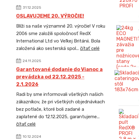
31.12.2025
OSLAVUJEME 20. VÝROČIE!
Blíži sa naše významné 20. výročie! V roku
2006 sme založili spoločnosť RedX
International Ltd vo Veľkej Británii. Bola
založená ako sesterská spol...
čítať celé
24.11.2025
Garantované dodanie do Vianoc a
prevádzka od 22.12.2025 -
2.1.2026
Radi by sme informovali všetkých našich
zákazníkov, že pri všetkých objednávkach
bez potlače, ktoré boli zadané a
zaplatené do 12.12.2025, garantujeme...
čítať celé
10.12.2024