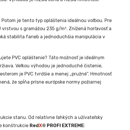
 Potom je tento typ opláštenia ideálnou voľbou. Pre
 vrstvou s gramážou 235 g/m². Znížená horľavosť a
ká stabilita farieb a jednoduchšia manipulácia v
jete PVC opláštenie? Táto možnosť je ideálnym
držiava. Veľkou výhodou je jednoduché čistenie,
yesterom je PVC tvrdšie a menej „pružné“. Hmotnosť
mená, že spĺňa prísne európske normy požiarnej
ukcie stanu. Od relatívne ľahkých a užívateľsky
e konštrukcie
Red
X
® PROFI EXTREME
: