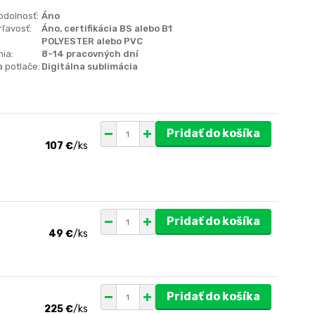
odolnosť:
Áno
ľavosť:
Áno, certifikácia BS alebo B1
POLYESTER alebo PVC
ia:
8-14 pracovných dní
 potlače:
Digitálna sublimácia
Pridať do košíka
107 €
/
ks
Pridať do košíka
49 €
/
ks
Pridať do košíka
225 €
/
ks