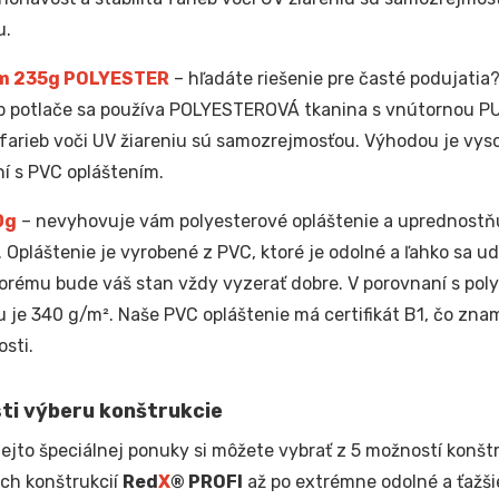
u.
m 235g POLYESTER
– hľadáte riešenie pre časté podujatia?
p potlače sa používa POLYESTEROVÁ tkanina s vnútornou PU
a farieb voči UV žiareniu sú samozrejmosťou. Výhodou je vyso
í s PVC opláštením.
0g
– nevyhovuje vám polyesterové opláštenie a uprednostňu
. Opláštenie je vyrobené z PVC, ktoré je odolné a ľahko sa u
orému bude váš stan vždy vyzerať dobre. V porovnaní s pol
u je 340 g/m². Naše PVC opláštenie má certifikát B1, čo zna
sti.
ti výberu konštrukcie
tejto špeciálnej ponuky si môžete vybrať z 5 možností konštr
ých konštrukcií
Red
X
® PROFI
až po extrémne odolné a ťažši