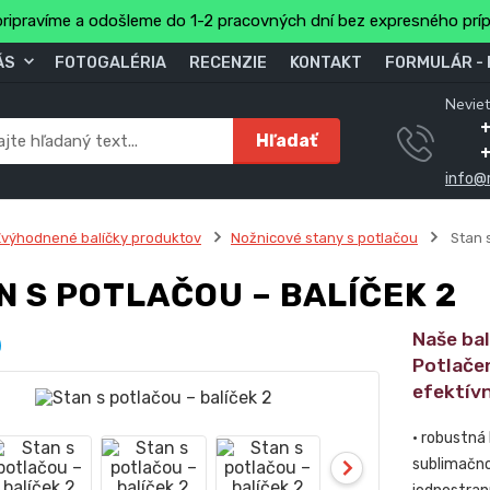
ripravíme a odošleme do 1-2 pracovných dní bez expresného prí
ÁS
FOTOGALÉRIA
RECENZIE
KONTAKT
FORMULÁR -
Neviet
Hľadať
info@
výhodnené balíčky produktov
Nožnicové stany s potlačou
Stan s
N S POTLAČOU – BALÍČEK 2
Naše ba
Potlače
efektív
• robustná
sublimačno