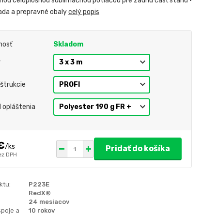
nou celoplošnou sublimačnou potlačou pre zadnú časť stanu •
ada a prepravné obaly
celý popis
nosť
Skladom
r
štrukcie
l opláštenia
€
/
ks
Pridať do košíka
ez DPH
ktu:
P223E
RedX®
24 mesiacov
spoje a
10 rokov