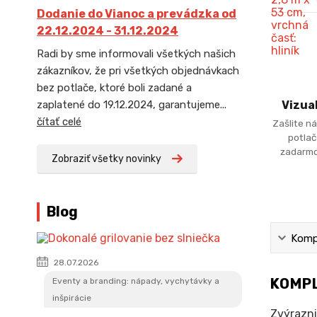
Dodanie do Vianoc a prevádzka od
22.12.2024 - 31.12.2024
Radi by sme informovali všetkých našich
zákazníkov, že pri všetkých objednávkach
bez potlače, ktoré boli zadané a
zaplatené do 19.12.2024, garantujeme...
Vizua
čítať celé
Zašlite ná
potlač
zadarmo
Zobraziť všetky novinky
Blog
Kompl
28.07.2026
KOMPL
Eventy a branding: nápady, vychytávky a
inšpirácie
Zvýrazni