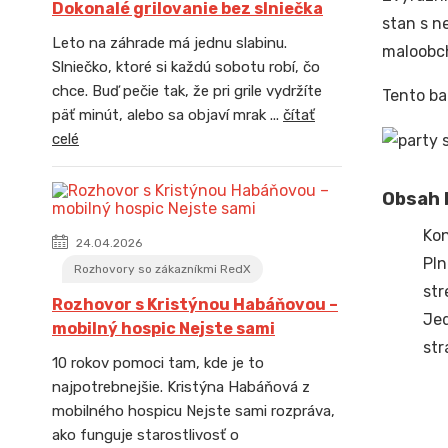
Dokonalé grilovanie bez slniečka
stan s n
Leto na záhrade má jednu slabinu.
maloobch
Slniečko, ktoré si každú sobotu robí, čo
chce. Buď pečie tak, že pri grile vydržíte
Tento ba
päť minút, alebo sa objaví mrak ...
čítať
celé
Obsah b
Kon
24.04.2026
Pln
Rozhovory so zákazníkmi RedX
str
Rozhovor s Kristýnou Habáňovou –
Jed
mobilný hospic Nejste sami
str
10 rokov pomoci tam, kde je to
najpotrebnejšie. Kristýna Habáňová z
mobilného hospicu Nejste sami rozpráva,
ako funguje starostlivosť o