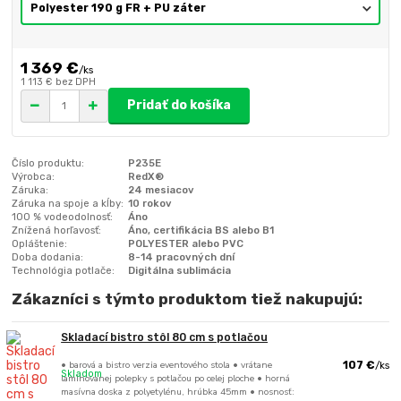
1 369 €
/
ks
1 113 €
bez DPH
Pridať do košíka
Číslo produktu:
P235E
Výrobca:
RedX®
Záruka:
24 mesiacov
Záruka na spoje a kĺby:
10 rokov
100 % vodeodolnosť:
Áno
Znížená horľavosť:
Áno, certifikácia BS alebo B1
Opláštenie:
POLYESTER alebo PVC
Doba dodania:
8-14 pracovných dní
Technológia potlače:
Digitálna sublimácia
Zákazníci s týmto produktom tiež nakupujú:
Skladací bistro stôl 80 cm s potlačou
• barová a bistro verzia eventového stola • vrátane
107 €
/
ks
Skladom
laminovanej polepky s potlačou po celej ploche • horná
masívna doska z polyetylénu, hrúbka 45mm • nosnosť: