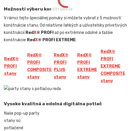
Možnosti výberu konštrukcie
V rámci tejto špeciálnej ponuky si môžete vybrať z 5 možností
konštrukcie stanu. Od relatívne ľahkých a užívateľsky prívetivých
konštrukcií
Red
X
® PROFI
až po extrémne odolné a ťažšie
konštrukcie
Red
X
® PROFI EXTREME
:
Red
X
®
Red
X
®
Red
X
®
Red
X
®
Red
X
®
PROFI
PROFI
PROFI
PROFI
PROFI
EXTREME
COMPOSITE
PLUS
EXTREME
stany
COMPOSITE
stany
stany
stany
stany
Vysoko kvalitná a odolná digitálna potlač
Naše pop-up party
stany sú
potlačené