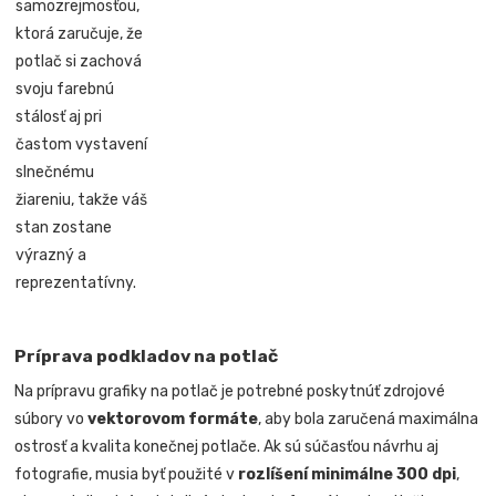
samozrejmosťou,
ktorá zaručuje, že
potlač si zachová
svoju farebnú
stálosť aj pri
častom vystavení
slnečnému
žiareniu, takže váš
stan zostane
výrazný a
reprezentatívny.
Príprava podkladov na potlač
Na prípravu grafiky na potlač je potrebné poskytnúť zdrojové
súbory vo
vektorovom formáte
, aby bola zaručená maximálna
ostrosť a kvalita konečnej potlače. Ak sú súčasťou návrhu aj
fotografie, musia byť použité v
rozlíšení minimálne 300 dpi
,