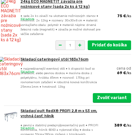
24kg ECO MAGNETIT závažia pre
nožnicové stany (sada 2x ks á 12 kg)
• sada 2x ks závaží na ukotvenie nožnicových stanov •
75 €
/
ks
Skladom
hmotnosť: 2x 12kg • rozmery: 30x30x6 cm • materiál
vonkajšieho obalu: polymér • materiál náplne: drvená
železná ruda (magnetit) • závažia je možné stohovať pre
väčšie zaťaženie
Pridať do košíka
Skladací cateringový stôl 183x76cm
• najpredávanejší eventový stôl • k dispozícii buď so
cena od
Skladom
skladacou, alebo pevnou doskou • masívna doska z
69 €
/
ks
polyetylénu, hrúbka 45mm • nosnosť: 170kg pri
rovnomernom zaťažení • robustná kovová konštrukcia
25mmx1mm • hmotnosť: 13kg
Zvoliť variant
Skladací pult RedX® PROFI 2,8 m x 53 cm,
vrchná časť: hliník
• pevný a stabilný predajný/prezentačný pult • PROFI
389 €
/
ks
Skladom
konštrukcia, hliník 6063 a nylonové kĺby • doska s
rozmermi 53cmx280cm zložená z hliníkových