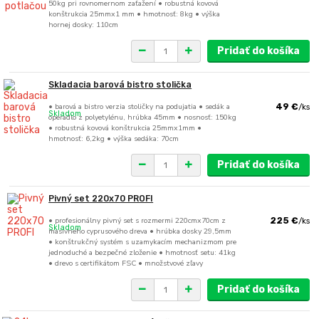
50kg pri rovnomernom zaťažení • robustná kovová
konštrukcia 25mmx1 mm • hmotnosť: 8kg • výška
hornej dosky: 110cm
Pridať do košíka
Skladacia barová bistro stolička
• barová a bistro verzia stoličky na podujatia • sedák a
49 €
/
ks
Skladom
operadlo z polyetylénu, hrúbka 45mm • nosnosť: 150kg
• robustná kovová konštrukcia 25mmx1mm •
hmotnosť: 6,2kg • výška sedáka: 70cm
Pridať do košíka
Pivný set 220x70 PROFI
• profesionálny pivný set s rozmermi 220cmx70cm z
225 €
/
ks
Skladom
masívneho cyprusového dreva • hrúbka dosky 29,5mm
• konštrukčný systém s uzamykacím mechanizmom pre
jednoduché a bezpečné zloženie • hmotnosť setu: 41kg
• drevo s certifikátom FSC • množstvové zľavy
Pridať do košíka