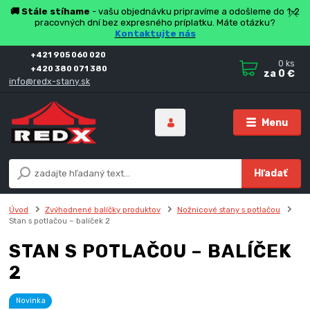
🚚 Stále stíhame
- vašu objednávku pripravíme a odošleme do 1-2
pracovných dní bez expresného príplatku. Máte otázku?
Kontaktujte nás
+421 905 060 020
0
ks
+420 380 071 380
za
0 €
info@redx-stany.sk
Menu
Hľadať
Úvod
Zvýhodnené balíčky produktov
Nožnicové stany s potlačou
Stan s potlačou – balíček 2
STAN S POTLAČOU – BALÍČEK
2
Novinka