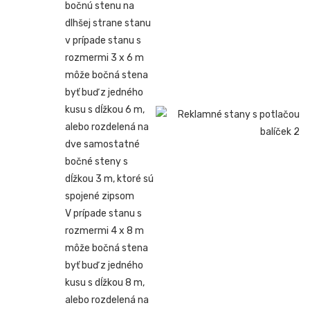
bočnú stenu na
dlhšej strane stanu
v prípade stanu s
rozmermi 3 x 6 m
môže bočná stena
byť buď z jedného
kusu s dĺžkou 6 m,
alebo rozdelená na
dve samostatné
bočné steny s
dĺžkou 3 m, ktoré sú
spojené zipsom
V prípade stanu s
rozmermi 4 x 8 m
môže bočná stena
byť buď z jedného
kusu s dĺžkou 8 m,
alebo rozdelená na