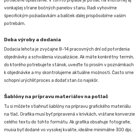
potlačené opláštenie. V tomto prípade je potlač na vnútornej aj
vonkajšej strane bočných panelov stanu. Radi vyhovíme
špecifickým požiadavkám a balíček ďalej prispôsobíme vašim
potrebám.
Doba výroby a dodania
Dodacia lehota je zvyčajne 8–14 pracovných dní od potvrdenia
objednávky a schválenia vizualizácie. Ak máte konkrétny termín,
do ktorého potrebujete stánok, uveďte to prosím v poznámkach
k objednávke a my skontrolujeme aktuálne možnosti. Často sme
schopní urýchliť proces a dodať stan čo najskôr.
Šablóny na prípravu materiálov na potlač
Tu si môžete stiahnuť šablóny na prípravu grafického materiálu
na tlač. Grafika musí byť pripravená v krivkách, vrátane konverzie
celého textu do tohto formátu. Ak grafika obsahuje fotografie,
musia byť dodané vo vysokej kvalite, ideálne minimálne 300 dpi.: