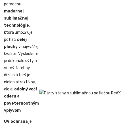
pomocou
modernej
sublimačnej
technológie
,
ktorá umožňuje
potlač
celej
plochy
v najvyššej
kvalite. Výsledkom
je dokonale sýty a
verný farebný
dizajn, ktorý je
nielen atraktívny,
ale aj
odolný voči
oderu a
poveternostným
vplyvom
.
UV ochrana
je