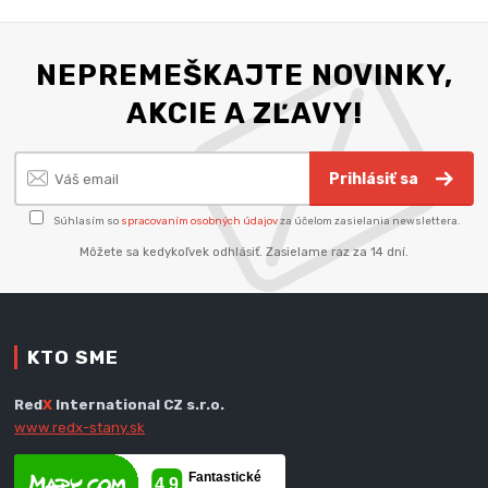
NEPREMEŠKAJTE NOVINKY,
AKCIE A ZĽAVY!
Prihlásiť sa
Súhlasím so
spracovaním osobných údajov
za účelom zasielania newslettera.
Môžete sa kedykoľvek odhlásiť. Zasielame raz za 14 dní.
KTO SME
Red
X
International CZ s.r.o.
www.redx-stany.sk