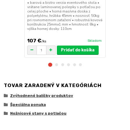
• barová a bistro verzia eventového stola •
• barová a bi
vrátane laminovanej polepky s potlačou po
• sedák a op
celej ploche • horná masívna doska z
45mm • nosn
polyetylénu, hrúbka 45mm • nosnosť: 50kg
konštrukcia
pri rovnomernom zaťažení • robustná kovová
výška sedák
konštrukcia 25mmx1 mm • hmotnosť: 8kg •
výška hornej dosky: 110cm
107 €
49 €
Skladom
/
ks
/
ks
Pridať do košíka
TOVAR ZARADENÝ V KATEGÓRIÁCH
Zvýhodnené balíčky produktov
Špeciálna ponuka
Nožnicové stany s potlačou