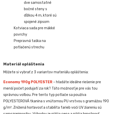
dve samostatné
bočné steny s
dĺžkou 4 m, ktoré sú
spojené zipsom
Kotviaca sada pre mäkké
povrchy
Prepravná taška na
potlačenú strechu
Materiál opláštenia
Môžete si vybrať z 3 variantov materiálu opláštenia:
Economy 190g POLYESTER
– hľadáte ideálne riešenie pre
menší počet podujatí za rok? Táto možnosť je pre vás tou
správnou voľbou. Pre tento typ potlače sa používa
POLYESTEROVÁ tkanina s vnútornou PU vrstvou s gramážou 190
g/m². Znížená horľavosť a stabilita farieb voči UV žiareniu sú
samozrejmosťou. Výhodou je nižšia cena a nižšia hmotnosť