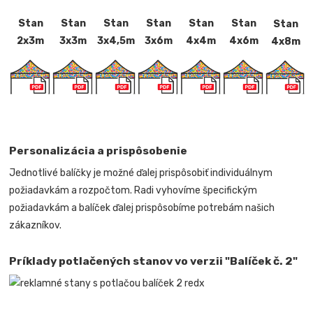
Stan
Stan
Stan
Stan
Stan
Stan
Stan
2x3m
3x3m
3x4,5m
3x6m
4x4m
4x6m
4x8m
Personalizácia a prispôsobenie
Jednotlivé balíčky je možné ďalej prispôsobiť individuálnym
požiadavkám a rozpočtom. Radi vyhovíme špecifickým
požiadavkám a balíček ďalej prispôsobíme potrebám našich
zákazníkov.
Príklady potlačených stanov vo verzii "Balíček č. 2"