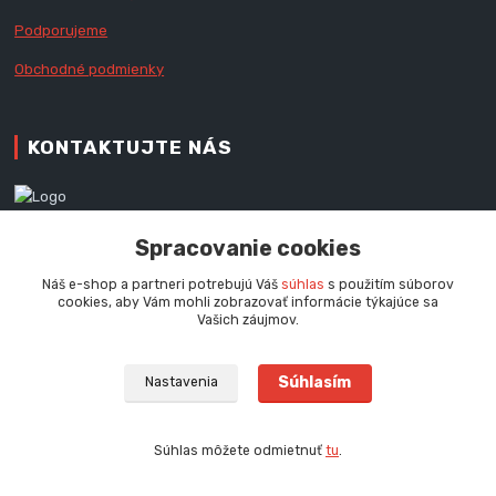
Podporujeme
Obchodné podmienky
KONTAKTUJTE NÁS
Zákaznícka podpora RedX®
Spracovanie cookies
+421 905 060 020
Po - Pi (9 - 16.00 hod.)
Náš e-shop a partneri potrebujú Váš
súhlas
s použitím súborov
cookies, aby Vám mohli zobrazovať informácie týkajúce sa
info@redx-stany.sk
Vašich záujmov.
Súhlasím
Nastavenia
Súhlas môžete odmietnuť
tu
.
Vytvorené na
Eshop-rychlo.sk