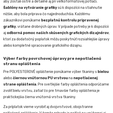
aby zostali ostré a detailné aj pri veľkoformátovej potlači.
Šablóny na vytváranie grafiky
sú k dispozícii na stiahnutie
nižšie, aby bola príprava čo najjednoduchšia. Každému
zákazníkovi ponúkame
bezplatnú kontrolu pripravenej
grafiky
, vrátane drobných úprav. V prípade potreby je k dispozícii
aj
odborná pomoc našich skúsených grafických dizajnérov
,
ktorí za dodatočný poplatok môžu poskytnúť rozsiahlejšie úpravy
alebo kompletné spracovanie grafického dizajnu.
Výber farby povrchovej úpravy pre nepotlačenú
stranu opláštenia
Pre POLYESTEROVÉ opláštenie ponúkame výber tkaniny s
bielou
alebo
čiernou vnútornou PU vrstvou
na
nepotlačenej
strane opláštenia
. Pre svetlejšie farby opláštenia odporúčame
zvoliť bielu vrstvu, zatiaľ čo pre tmavšie farby opláštenia je
praktickejšia čierna vnútorná vrstva tkaniny.
Za príplatok vieme vyrobiť aj dvojvrstvové, obojstranne