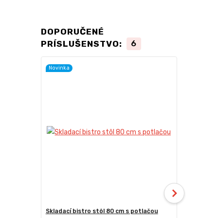
DOPORUČENÉ
PRÍSLUŠENSTVO:
6
Novinka
Skladací bistro stôl 80 cm s potlačou
Skladacia b