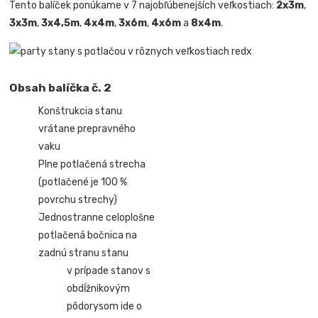
Tento balíček ponúkame v 7 najobľúbenejších veľkostiach:
2x3m
,
3x3m
,
3x4,5m
,
4x4m
,
3x6m
,
4x6m
a
8x4m
.
Obsah balíčka č. 2
Konštrukcia stanu
vrátane prepravného
vaku
Plne potlačená strecha
(potlačené je 100 %
povrchu strechy)
Jednostranne celoplošne
potlačená bočnica na
zadnú stranu stanu
v prípade stanov s
obdĺžnikovým
pôdorysom ide o