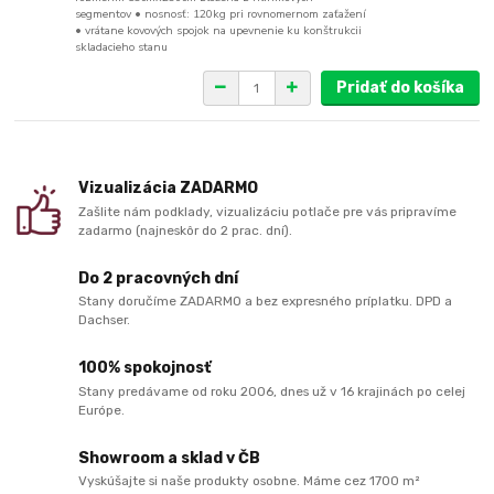
segmentov • nosnosť: 120kg pri rovnomernom zaťažení
• vrátane kovových spojok na upevnenie ku konštrukcii
skladacieho stanu
Pridať do košíka
Vizualizácia ZADARMO
Zašlite nám podklady, vizualizáciu potlače pre vás pripravíme
zadarmo (najneskôr do 2 prac. dní).
Do 2 pracovných dní
Stany doručíme ZADARMO a bez expresného príplatku. DPD a
Dachser.
100% spokojnosť
Stany predávame od roku 2006, dnes už v 16 krajinách po celej
Európe.
Showroom a sklad v ČB
Vyskúšajte si naše produkty osobne. Máme cez 1700 m²