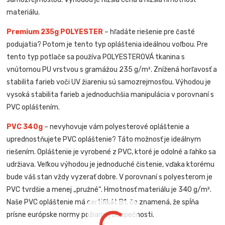
materiálu.
Premium 235g POLYESTER
– hľadáte riešenie pre časté
podujatia? Potom je tento typ opláštenia ideálnou voľbou. Pre
tento typ potlače sa používa POLYESTEROVÁ tkanina s
vnútornou PU vrstvou s gramážou 235 g/m². Znížená horľavosť a
stabilita farieb voči UV žiareniu sú samozrejmosťou. Výhodou je
vysoká stabilita farieb a jednoduchšia manipulácia v porovnaní s
PVC opláštením.
PVC 340g
– nevyhovuje vám polyesterové opláštenie a
uprednostňujete PVC opláštenie? Táto možnosť je ideálnym
riešením. Opláštenie je vyrobené z PVC, ktoré je odolné a ľahko sa
udržiava. Veľkou výhodou je jednoduché čistenie, vďaka ktorému
bude váš stan vždy vyzerať dobre. V porovnaní s polyesterom je
PVC tvrdšie a menej „pružné“. Hmotnosť materiálu je 340 g/m².
Naše PVC opláštenie má certifikát B1, čo znamená, že spĺňa
prísne európske normy požiarnej bezpečnosti.