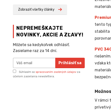
materiál
Zobraziť všetky články
Premiu
tento ty
NEPREMEŠKAJTE
stabilit
NOVINKY, AKCIE A ZĽAVY!
porovnan
Môžete sa kedykoľvek odhlásiť.
PVC 34
Zasielame raz za 14 dní.
riešením
Prihlásiť sa
vďaka kt
materiál
Súhlasím so
spracovaním osobných údajov
za
bezpečno
účelom zasielania newslettera.
Možnos
V rámci 
prívetiv