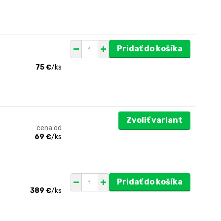
Pridať do košíka
75 €
/
ks
Zvoliť variant
cena od
69 €
/
ks
Pridať do košíka
389 €
/
ks