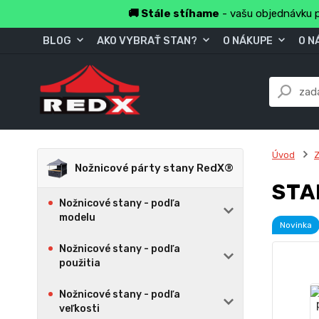
🚚 Stále stíhame
- vašu objednávku p
BLOG
AKO VYBRAŤ STAN?
O NÁKUPE
O N
Úvod
Z
Nožnicové párty stany RedX®
STA
Nožnicové stany - podľa
modelu
Novinka
Nožnicové stany - podľa
použitia
Nožnicové stany - podľa
veľkosti