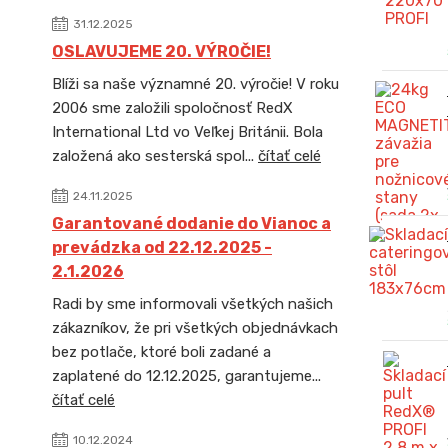
31.12.2025
OSLAVUJEME 20. VÝROČIE!
Blíži sa naše významné 20. výročie! V roku
2006 sme založili spoločnosť RedX
International Ltd vo Veľkej Británii. Bola
založená ako sesterská spol...
čítať celé
24.11.2025
Garantované dodanie do Vianoc a
prevádzka od 22.12.2025 -
2.1.2026
Radi by sme informovali všetkých našich
zákazníkov, že pri všetkých objednávkach
bez potlače, ktoré boli zadané a
zaplatené do 12.12.2025, garantujeme...
čítať celé
10.12.2024