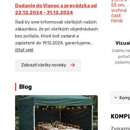
Dodanie do Vianoc a prevádzka od
22.12.2024 - 31.12.2024
Radi by sme informovali všetkých našich
zákazníkov, že pri všetkých objednávkach
bez potlače, ktoré boli zadané a
zaplatené do 19.12.2024, garantujeme...
Vizua
čítať celé
Zašlite ná
potlač
zadarmo
Zobraziť všetky novinky
Blog
Kompl
KOMPL
Zvýrazni