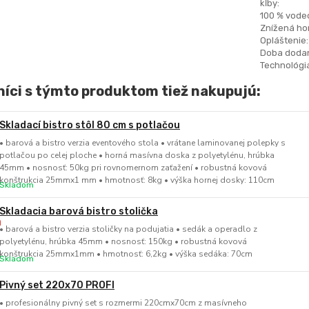
kĺby:
100 % vode
Znížená hor
Opláštenie:
Doba dodan
Technológia
íci s týmto produktom tiež nakupujú:
Skladací bistro stôl 80 cm s potlačou
• barová a bistro verzia eventového stola • vrátane laminovanej polepky s
potlačou po celej ploche • horná masívna doska z polyetylénu, hrúbka
45mm • nosnosť: 50kg pri rovnomernom zaťažení • robustná kovová
konštrukcia 25mmx1 mm • hmotnosť: 8kg • výška hornej dosky: 110cm
Skladom
Skladacia barová bistro stolička
• barová a bistro verzia stoličky na podujatia • sedák a operadlo z
polyetylénu, hrúbka 45mm • nosnosť: 150kg • robustná kovová
konštrukcia 25mmx1mm • hmotnosť: 6,2kg • výška sedáka: 70cm
Skladom
Pivný set 220x70 PROFI
• profesionálny pivný set s rozmermi 220cmx70cm z masívneho