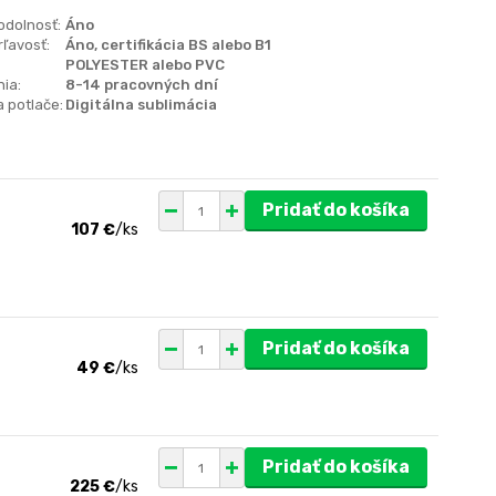
odolnosť:
Áno
ľavosť:
Áno, certifikácia BS alebo B1
POLYESTER alebo PVC
ia:
8-14 pracovných dní
 potlače:
Digitálna sublimácia
Pridať do košíka
107 €
/
ks
Pridať do košíka
49 €
/
ks
Pridať do košíka
225 €
/
ks