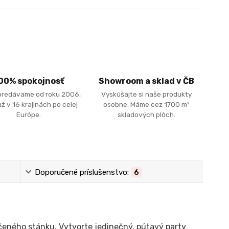
00% spokojnosť
Showroom a sklad v ČB
predávame od roku 2006,
Vyskúšajte si naše produkty
ž v 16 krajinách po celej
osobne. Máme cez 1700 m²
Európe.
skladových plôch.
Doporučené príslušenstvo:
6
čeného stánku. Vytvorte jedinečný, pútavý party