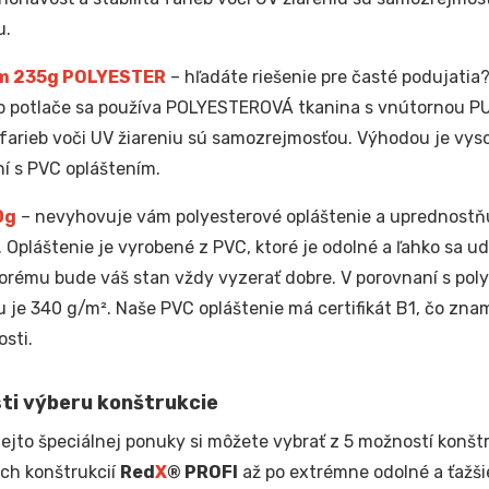
u.
m 235g POLYESTER
– hľadáte riešenie pre časté podujatia?
p potlače sa používa POLYESTEROVÁ tkanina s vnútornou PU
a farieb voči UV žiareniu sú samozrejmosťou. Výhodou je vyso
í s PVC opláštením.
0g
– nevyhovuje vám polyesterové opláštenie a uprednostňu
. Opláštenie je vyrobené z PVC, ktoré je odolné a ľahko sa u
orému bude váš stan vždy vyzerať dobre. V porovnaní s pol
u je 340 g/m². Naše PVC opláštenie má certifikát B1, čo zna
sti.
ti výberu konštrukcie
tejto špeciálnej ponuky si môžete vybrať z 5 možností konštr
ých konštrukcií
Red
X
® PROFI
až po extrémne odolné a ťažši