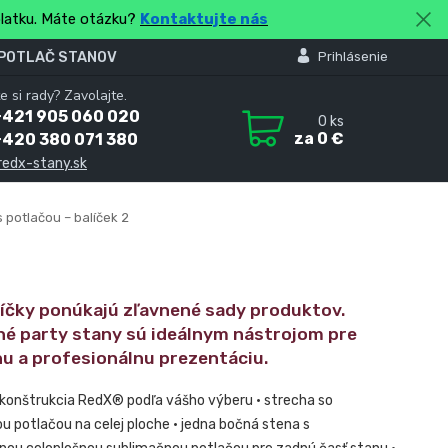
platku. Máte otázku?
Kontaktujte nás
 POTLAČ STANOV
Prihlásenie
e si rady? Zavolajte.
+421 905 060 020
0
ks
za
0 €
+420 380 071 380
redx-stany.sk
 potlačou – balíček 2
líčky ponúkajú zľavnené sady produktov.
né party stany sú ideálnym nástrojom pre
nu a profesionálnu prezentáciu.
 konštrukcia RedX® podľa vášho výberu • strecha so
u potlačou na celej ploche • jedna bočná stena s