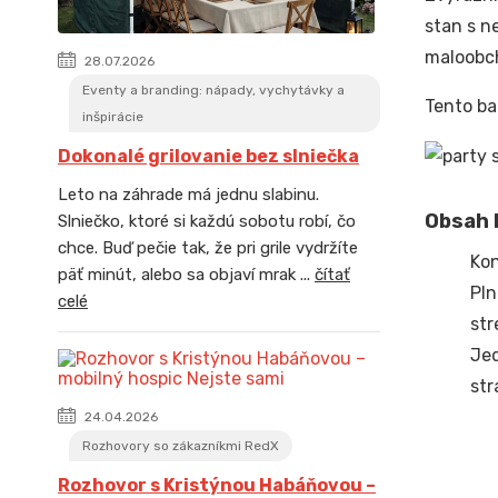
stan s n
maloobch
28.07.2026
Eventy a branding: nápady, vychytávky a
Tento ba
inšpirácie
Dokonalé grilovanie bez slniečka
Leto na záhrade má jednu slabinu.
Obsah b
Slniečko, ktoré si každú sobotu robí, čo
chce. Buď pečie tak, že pri grile vydržíte
Kon
päť minút, alebo sa objaví mrak ...
čítať
Pln
celé
str
Jed
str
24.04.2026
Rozhovory so zákazníkmi RedX
Rozhovor s Kristýnou Habáňovou –