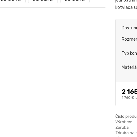
jednostran
kotviaca s
Dostup
Rozme
Typ kon
Materiá
2 16
1 760 €
Číslo produ
Výrobca:
Záruka:
Záruka na 