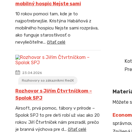
mobilný hospic Nejste sami
10 rokov pomoci tam, kde je to
najpotrebnejšie. Kristýna Habáňová z
mobilného hospicu Nejste sami rozpráva,
ako funguje starostlivosť o
nevyliečiteľne...
čítať celé
Kot
Pre
23.04.2026
Rozhovory so zákazníkmi RedX
Rozhovor s Jiřím Čtvrtníčkom –
Materiá
Spolok SPJ
Môžete s
Airsoft, prvá pomoc, tábory v prírode –
Econom
Spolok SPJ to pre deti robí už viac ako 20
rokov. Jiří Čtvrtníček nám prezradil, prečo
správnou
je branná výchova pre d...
čítať celé
Znížená 