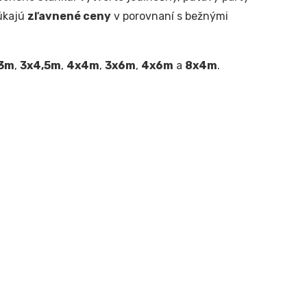
úkajú
zľavnené ceny
v porovnaní s bežnými
3m
,
3x4,5m
,
4x4m
,
3x6m
,
4x6m
a
8x4m
.