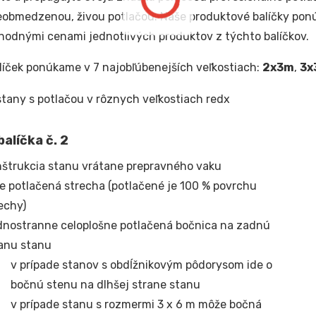
eobmedzenou, živou potlačou. Naše produktové balíčky pon
odnými cenami jednotlivých produktov z týchto balíčkov.
líček ponúkame v 7 najobľúbenejších veľkostiach:
2x3m
,
3x
alíčka č. 2
štrukcia stanu vrátane prepravného vaku
e potlačená strecha (potlačené je 100 % povrchu
echy)
nostranne celoplošne potlačená bočnica na zadnú
anu stanu
v prípade stanov s obdĺžnikovým pôdorysom ide o
bočnú stenu na dlhšej strane stanu
v prípade stanu s rozmermi 3 x 6 m môže bočná