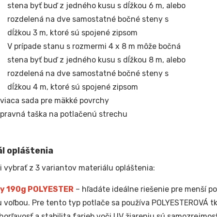
stena byť buď z jedného kusu s dĺžkou 6 m, alebo
rozdelená na dve samostatné bočné steny s
dĺžkou 3 m, ktoré sú spojené zipsom
V prípade stanu s rozmermi 4 x 8 m môže bočná
stena byť buď z jedného kusu s dĺžkou 8 m, alebo
rozdelená na dve samostatné bočné steny s
dĺžkou 4 m, ktoré sú spojené zipsom
viaca sada pre mäkké povrchy
pravná taška na potlačenú strechu
l opláštenia
i vybrať z 3 variantov materiálu opláštenia:
y 190g POLYESTER
– hľadáte ideálne riešenie pre menší po
 voľbou. Pre tento typ potlače sa používa POLYESTEROVÁ t
horľavosť a stabilita farieb voči UV žiareniu sú samozrejmos