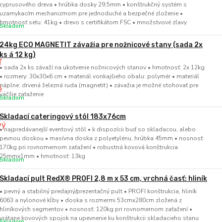
cyprusového dreva • hrúbka dosky 29,5mm • konštrukčný systém s
uzamykacím mechanizmom pre jednoduché a bezpečné zloženie •
hmotnosť setu: 41kg • drevo s certifikátom FSC • množstvové zľavy
Skladom
24kg ECO MAGNETIT závažia pre nožnicové stany (sada 2x
ks á 12 kg)
• sada 2x ks závaží na ukotvenie nožnicových stanov • hmotnosť: 2x 12kg
• rozmery: 30x30x6 cm • materiál vonkajšieho obalu: polymér • materiál
náplne: drvená železná ruda (magnetit) • závažia je možné stohovať pre
väčšie zaťaženie
Skladom
Skladací cateringový stôl 183x76cm
• najpredávanejší eventový stôl • k dispozícii buď so skladacou, alebo
pevnou doskou • masívna doska z polyetylénu, hrúbka 45mm • nosnosť:
170kg pri rovnomernom zaťažení • robustná kovová konštrukcia
25mmx1mm • hmotnosť: 13kg
Skladom
Skladací pult RedX® PROFI 2,8 m x 53 cm, vrchná časť: hliník
• pevný a stabilný predajný/prezentačný pult • PROFI konštrukcia, hliník
6063 a nylonové kĺby • doska s rozmermi 53cmx280cm zložená z
hliníkových segmentov • nosnosť: 120kg pri rovnomernom zaťažení •
vrátane kovových spojok na upevnenie ku konštrukcii skladacieho stanu
Skladom