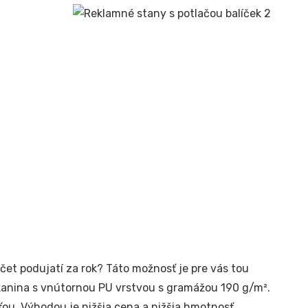
čet podujatí za rok? Táto možnosť je pre vás tou
kanina s vnútornou PU vrstvou s gramážou 190 g/m².
ťou. Výhodou je nižšia cena a nižšia hmotnosť