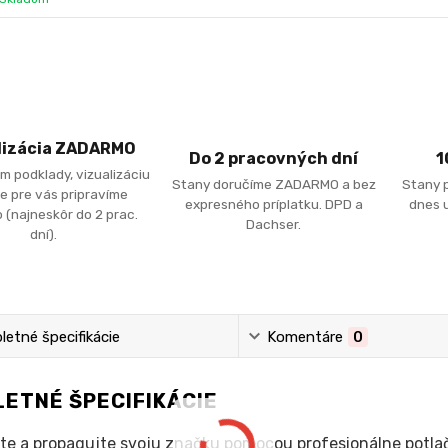
lizácia ZADARMO
Do 2 pracovných dní
1
m podklady, vizualizáciu
Stany doručíme ZADARMO a bez
Stany 
e pre vás pripravíme
expresného príplatku. DPD a
dnes u
 (najneskôr do 2 prac.
Dachser.
dní).
etné špecifikácie
Komentáre
0
ETNÉ ŠPECIFIKÁCIE
te a propagujte svoju značku pomocou profesionálne potla