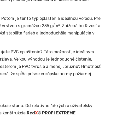
 Potom je tento typ opláštenia ideálnou voľbou. Pre
 vrstvou s gramážou 235 g/m². Znížená horľavosť a
ká stabilita farieb a jednoduchšia manipulácia v
jete PVC opláštenie? Táto možnosť je ideálnym
držiava. Veľkou výhodou je jednoduché čistenie,
yesterom je PVC tvrdšie a menej „pružné“. Hmotnosť
mená, že spĺňa prísne európske normy požiarnej
ukcie stanu. Od relatívne ľahkých a užívateľsky
e konštrukcie
Red
X
® PROFI EXTREME
: