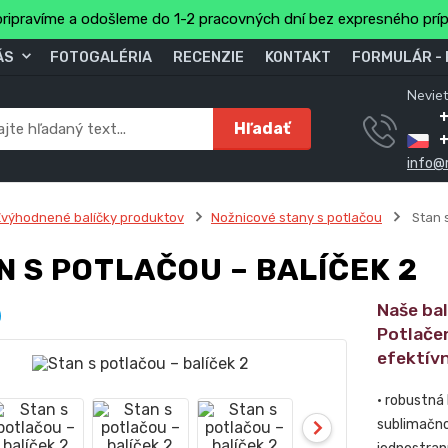
ripravíme a odošleme do 1-2 pracovných dní bez expresného prí
ÁS
FOTOGALÉRIA
RECENZIE
KONTAKT
FORMULÁR -
Neviet
Hľadať
info@
výhodnené balíčky produktov
Nožnicové stany s potlačou
Stan s
N S POTLAČOU – BALÍČEK 2
Naše ba
Potlače
efektív
• robustná
sublimačno