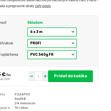
nou celoplošnou sublimačnou potlačou pre zadnú časť stanu •
ada a prepravné obaly
celý popis
nosť
Skladom
r
štrukcie
l opláštenia
5 €
/
ks
Pridať do košíka
bez DPH
ktu:
P226PVC
RedX®
24 mesiacov
spoje a
10 rokov