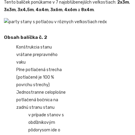
Tento balíček ponúkame v 7 najobľúbenejších veľkostiach:
2x3m
,
3x3m
,
3x4,5m
,
4x4m
,
3x6m
,
4x6m
a
8x4m
.
Obsah balíčka č. 2
Konštrukcia stanu
vrátane prepravného
vaku
Plne potlačená strecha
(potlačené je 100 %
povrchu strechy)
Jednostranne celoplošne
potlačená bočnica na
zadnú stranu stanu
v prípade stanov s
obdĺžnikovým
pôdorysom ide o