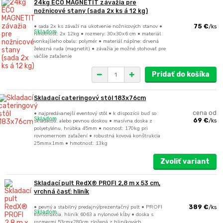
24kg ECO MAGNETIT závažia pre
nožnicové stany (sada 2x ks á 12 kg)
• sada 2x ks závaží na ukotvenie nožnicových stanov •
75 €
/
ks
Skladom
hmotnosť: 2x 12kg • rozmery: 30x30x6 cm • materiál
vonkajšieho obalu: polymér • materiál náplne: drvená
železná ruda (magnetit) • závažia je možné stohovať pre
väčšie zaťaženie
Pridať do košíka
Skladací cateringový stôl 183x76cm
• najpredávanejší eventový stôl • k dispozícii buď so
cena od
Skladom
skladacou, alebo pevnou doskou • masívna doska z
69 €
/
ks
polyetylénu, hrúbka 45mm • nosnosť: 170kg pri
rovnomernom zaťažení • robustná kovová konštrukcia
25mmx1mm • hmotnosť: 13kg
Zvoliť variant
Skladací pult RedX® PROFI 2,8 m x 53 cm,
vrchná časť: hliník
• pevný a stabilný predajný/prezentačný pult • PROFI
389 €
/
ks
Skladom
konštrukcia, hliník 6063 a nylonové kĺby • doska s
rozmermi 53cmx280cm zložená z hliníkových