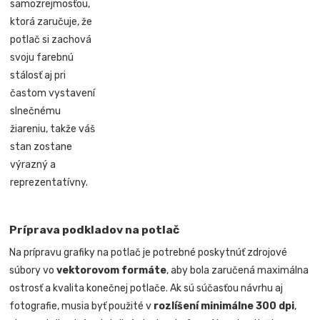
samozrejmosťou,
ktorá zaručuje, že
potlač si zachová
svoju farebnú
stálosť aj pri
častom vystavení
slnečnému
žiareniu, takže váš
stan zostane
výrazný a
reprezentatívny.
Príprava podkladov na potlač
Na prípravu grafiky na potlač je potrebné poskytnúť zdrojové
súbory vo
vektorovom formáte
, aby bola zaručená maximálna
ostrosť a kvalita konečnej potlače. Ak sú súčasťou návrhu aj
fotografie, musia byť použité v
rozlíšení minimálne 300 dpi
,