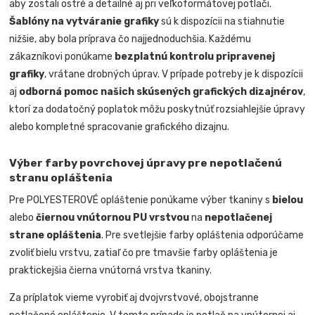
aby zostali ostré a detailné aj pri veľkoformátovej potlači.
Šablóny na vytváranie grafiky
sú k dispozícii na stiahnutie
nižšie, aby bola príprava čo najjednoduchšia. Každému
zákazníkovi ponúkame
bezplatnú kontrolu pripravenej
grafiky
, vrátane drobných úprav. V prípade potreby je k dispozícii
aj
odborná pomoc našich skúsených grafických dizajnérov
,
ktorí za dodatočný poplatok môžu poskytnúť rozsiahlejšie úpravy
alebo kompletné spracovanie grafického dizajnu.
Výber farby povrchovej úpravy pre nepotlačenú
stranu opláštenia
Pre POLYESTEROVÉ opláštenie ponúkame výber tkaniny s
bielou
alebo
čiernou vnútornou PU vrstvou
na
nepotlačenej
strane opláštenia
. Pre svetlejšie farby opláštenia odporúčame
zvoliť bielu vrstvu, zatiaľ čo pre tmavšie farby opláštenia je
praktickejšia čierna vnútorná vrstva tkaniny.
Za príplatok vieme vyrobiť aj dvojvrstvové, obojstranne