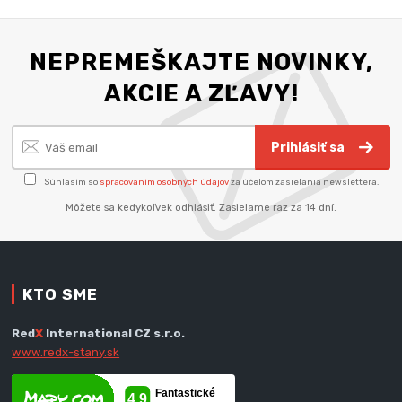
NEPREMEŠKAJTE NOVINKY,
AKCIE A ZĽAVY!
Prihlásiť sa
Súhlasím so
spracovaním osobných údajov
za účelom zasielania newslettera.
Môžete sa kedykoľvek odhlásiť. Zasielame raz za 14 dní.
KTO SME
Red
X
International CZ s.r.o.
www.redx-stany.sk