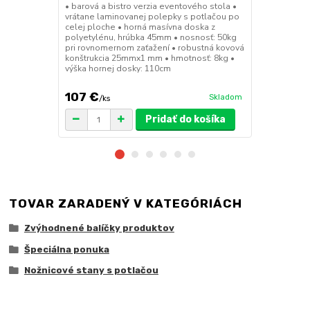
• barová a bistro verzia eventového stola •
• barová a bi
vrátane laminovanej polepky s potlačou po
• sedák a op
celej ploche • horná masívna doska z
45mm • nosn
polyetylénu, hrúbka 45mm • nosnosť: 50kg
konštrukcia
pri rovnomernom zaťažení • robustná kovová
výška sedák
konštrukcia 25mmx1 mm • hmotnosť: 8kg •
výška hornej dosky: 110cm
107 €
49 €
Skladom
/
ks
/
ks
Pridať do košíka
TOVAR ZARADENÝ V KATEGÓRIÁCH
Zvýhodnené balíčky produktov
Špeciálna ponuka
Nožnicové stany s potlačou