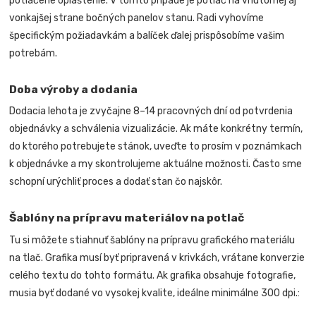
potlačené opláštenie. V tomto prípade je potlač na vnútornej aj
vonkajšej strane bočných panelov stanu. Radi vyhovíme
špecifickým požiadavkám a balíček ďalej prispôsobíme vašim
potrebám.
Doba výroby a dodania
Dodacia lehota je zvyčajne 8–14 pracovných dní od potvrdenia
objednávky a schválenia vizualizácie. Ak máte konkrétny termín,
do ktorého potrebujete stánok, uveďte to prosím v poznámkach
k objednávke a my skontrolujeme aktuálne možnosti. Často sme
schopní urýchliť proces a dodať stan čo najskôr.
Šablóny na prípravu materiálov na potlač
Tu si môžete stiahnuť šablóny na prípravu grafického materiálu
na tlač. Grafika musí byť pripravená v krivkách, vrátane konverzie
celého textu do tohto formátu. Ak grafika obsahuje fotografie,
musia byť dodané vo vysokej kvalite, ideálne minimálne 300 dpi.: