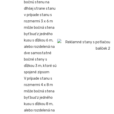
bočnú stenu na
dlhšej strane stanu
v prípade stanu s
rozmermi 3 x 6 m
môže bočná stena
byť buď z jedného
kusu s dĺžkou 6 m,
alebo rozdelená na
dve samostatné
bočné steny s
dĺžkou 3 m, ktoré sú
spojené zipsom
V prípade stanu s
rozmermi 4 x 8 m
môže bočná stena
byť buď z jedného
kusu s dĺžkou 8 m,
alebo rozdelená na