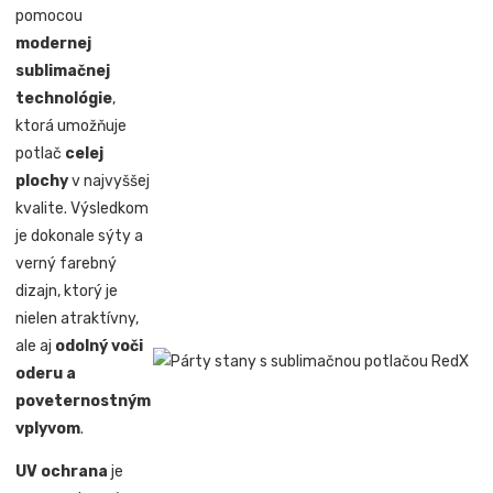
pomocou
modernej
sublimačnej
technológie
,
ktorá umožňuje
potlač
celej
plochy
v najvyššej
kvalite. Výsledkom
je dokonale sýty a
verný farebný
dizajn, ktorý je
nielen atraktívny,
ale aj
odolný voči
oderu a
poveternostným
vplyvom
.
UV ochrana
je