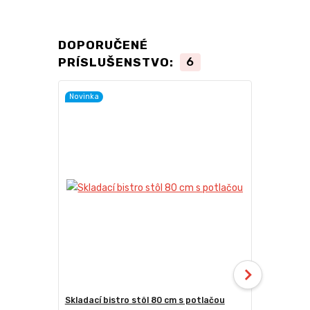
DOPORUČENÉ
PRÍSLUŠENSTVO:
6
Novinka
Skladací bistro stôl 80 cm s potlačou
Skladacia b