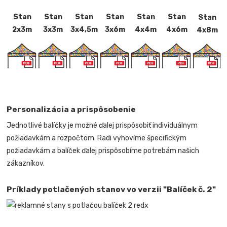
Stan
Stan
Stan
Stan
Stan
Stan
Stan
2x3m
3x3m
3x4,5m
3x6m
4x4m
4x6m
4x8m
Personalizácia a prispôsobenie
Jednotlivé balíčky je možné ďalej prispôsobiť individuálnym
požiadavkám a rozpočtom. Radi vyhovíme špecifickým
požiadavkám a balíček ďalej prispôsobíme potrebám našich
zákazníkov.
Príklady potlačených stanov vo verzii "Balíček č. 2"