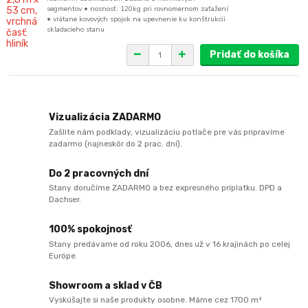
segmentov • nosnosť: 120kg pri rovnomernom zaťažení
• vrátane kovových spojok na upevnenie ku konštrukcii
skladacieho stanu
Pridať do košíka
Vizualizácia ZADARMO
Zašlite nám podklady, vizualizáciu potlače pre vás pripravíme
zadarmo (najneskôr do 2 prac. dní).
Do 2 pracovných dní
Stany doručíme ZADARMO a bez expresného príplatku. DPD a
Dachser.
100% spokojnosť
Stany predávame od roku 2006, dnes už v 16 krajinách po celej
Európe.
Showroom a sklad v ČB
Vyskúšajte si naše produkty osobne. Máme cez 1700 m²