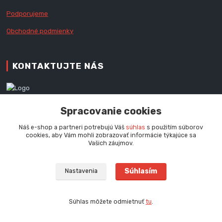
Podporujeme
Obchodné podmienky
KONTAKTUJTE NÁS
Zákaznícka podpora RedX®
Spracovanie cookies
+421 905 060 020
Po - Pi (9 - 16.00 hod.)
Náš e-shop a partneri potrebujú Váš
súhlas
s použitím súborov
cookies, aby Vám mohli zobrazovať informácie týkajúce sa
info@redx-stany.sk
Vašich záujmov.
Súhlasím
Nastavenia
Súhlas môžete odmietnuť
tu
.
Vytvorené na
Eshop-rychlo.sk