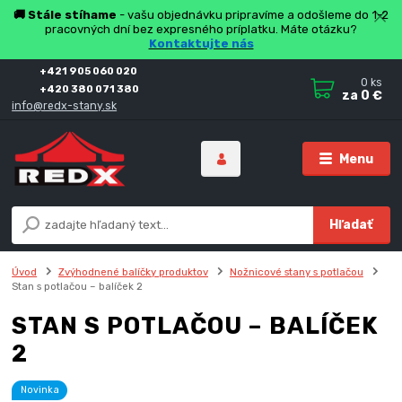
🚚 Stále stíhame
- vašu objednávku pripravíme a odošleme do 1-2
pracovných dní bez expresného príplatku. Máte otázku?
Kontaktujte nás
+421 905 060 020
0
ks
+420 380 071 380
za
0 €
info@redx-stany.sk
Menu
Hľadať
Úvod
Zvýhodnené balíčky produktov
Nožnicové stany s potlačou
Stan s potlačou – balíček 2
STAN S POTLAČOU – BALÍČEK
2
Novinka