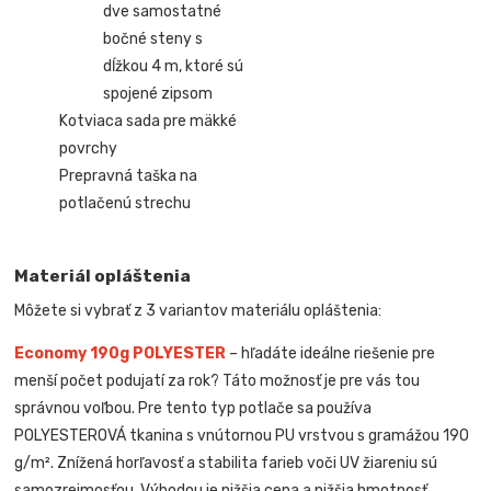
dve samostatné
bočné steny s
dĺžkou 4 m, ktoré sú
spojené zipsom
Kotviaca sada pre mäkké
povrchy
Prepravná taška na
potlačenú strechu
Materiál opláštenia
Môžete si vybrať z 3 variantov materiálu opláštenia:
Economy 190g POLYESTER
– hľadáte ideálne riešenie pre
menší počet podujatí za rok? Táto možnosť je pre vás tou
správnou voľbou. Pre tento typ potlače sa používa
POLYESTEROVÁ tkanina s vnútornou PU vrstvou s gramážou 190
g/m². Znížená horľavosť a stabilita farieb voči UV žiareniu sú
samozrejmosťou. Výhodou je nižšia cena a nižšia hmotnosť