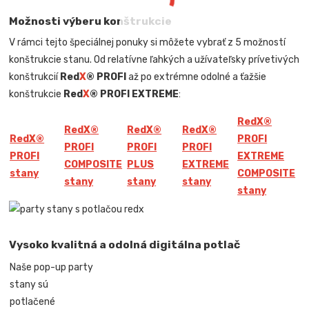
Možnosti výberu konštrukcie
V rámci tejto špeciálnej ponuky si môžete vybrať z 5 možností
konštrukcie stanu. Od relatívne ľahkých a užívateľsky prívetivých
konštrukcií
Red
X
® PROFI
až po extrémne odolné a ťažšie
konštrukcie
Red
X
® PROFI EXTREME
:
Red
X
®
Red
X
®
Red
X
®
Red
X
®
Red
X
®
PROFI
PROFI
PROFI
PROFI
PROFI
EXTREME
COMPOSITE
PLUS
EXTREME
stany
COMPOSITE
stany
stany
stany
stany
Vysoko kvalitná a odolná digitálna potlač
Naše pop-up party
stany sú
potlačené