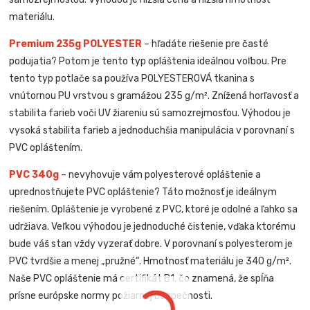
materiálu.
Premium 235g POLYESTER
– hľadáte riešenie pre časté
podujatia? Potom je tento typ opláštenia ideálnou voľbou. Pre
tento typ potlače sa používa POLYESTEROVÁ tkanina s
vnútornou PU vrstvou s gramážou 235 g/m². Znížená horľavosť a
stabilita farieb voči UV žiareniu sú samozrejmosťou. Výhodou je
vysoká stabilita farieb a jednoduchšia manipulácia v porovnaní s
PVC opláštením.
PVC 340g
– nevyhovuje vám polyesterové opláštenie a
uprednostňujete PVC opláštenie? Táto možnosť je ideálnym
riešením. Opláštenie je vyrobené z PVC, ktoré je odolné a ľahko sa
udržiava. Veľkou výhodou je jednoduché čistenie, vďaka ktorému
bude váš stan vždy vyzerať dobre. V porovnaní s polyesterom je
PVC tvrdšie a menej „pružné“. Hmotnosť materiálu je 340 g/m².
Naše PVC opláštenie má certifikát B1, čo znamená, že spĺňa
prísne európske normy požiarnej bezpečnosti.