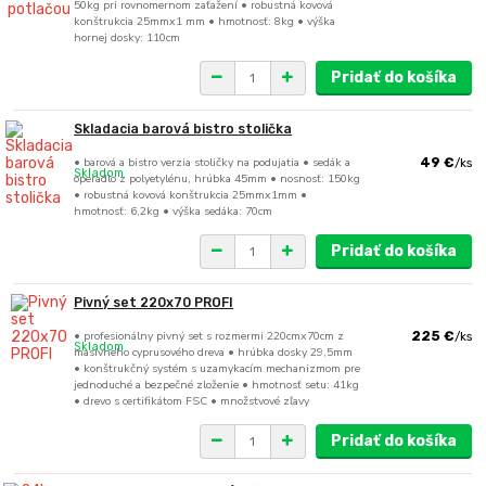
50kg pri rovnomernom zaťažení • robustná kovová
konštrukcia 25mmx1 mm • hmotnosť: 8kg • výška
hornej dosky: 110cm
Pridať do košíka
Skladacia barová bistro stolička
• barová a bistro verzia stoličky na podujatia • sedák a
49 €
/
ks
Skladom
operadlo z polyetylénu, hrúbka 45mm • nosnosť: 150kg
• robustná kovová konštrukcia 25mmx1mm •
hmotnosť: 6,2kg • výška sedáka: 70cm
Pridať do košíka
Pivný set 220x70 PROFI
• profesionálny pivný set s rozmermi 220cmx70cm z
225 €
/
ks
Skladom
masívneho cyprusového dreva • hrúbka dosky 29,5mm
• konštrukčný systém s uzamykacím mechanizmom pre
jednoduché a bezpečné zloženie • hmotnosť setu: 41kg
• drevo s certifikátom FSC • množstvové zľavy
Pridať do košíka