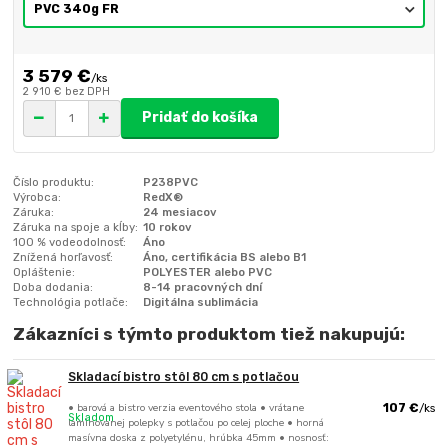
3 579 €
/
ks
2 910 €
bez DPH
Pridať do košíka
Číslo produktu:
P238PVC
Výrobca:
RedX®
Záruka:
24 mesiacov
Záruka na spoje a kĺby:
10 rokov
100 % vodeodolnosť:
Áno
Znížená horľavosť:
Áno, certifikácia BS alebo B1
Opláštenie:
POLYESTER alebo PVC
Doba dodania:
8-14 pracovných dní
Technológia potlače:
Digitálna sublimácia
Zákazníci s týmto produktom tiež nakupujú:
Skladací bistro stôl 80 cm s potlačou
• barová a bistro verzia eventového stola • vrátane
107 €
/
ks
Skladom
laminovanej polepky s potlačou po celej ploche • horná
masívna doska z polyetylénu, hrúbka 45mm • nosnosť: