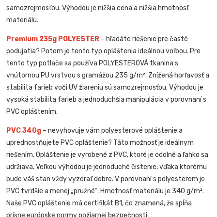
samozrejmosťou. Výhodou je nižšia cena a nižšia hmotnosť
materiálu.
Premium 235g POLYESTER
– hľadáte riešenie pre časté
podujatia? Potom je tento typ opláštenia ideálnou voľbou. Pre
tento typ potlače sa používa POLYESTEROVÁ tkanina s
vnútornou PU vrstvou s gramážou 235 g/m². Znížená horľavosť a
stabilita farieb voči UV žiareniu sú samozrejmosťou. Výhodou je
vysoká stabilita farieb a jednoduchšia manipulácia v porovnaní s
PVC opláštením.
PVC 340g
– nevyhovuje vám polyesterové opláštenie a
uprednostňujete PVC opláštenie? Táto možnosť je ideálnym
riešením. Opláštenie je vyrobené z PVC, ktoré je odolné a ľahko sa
udržiava. Veľkou výhodou je jednoduché čistenie, vďaka ktorému
bude váš stan vždy vyzerať dobre. V porovnaní s polyesterom je
PVC tvrdšie a menej „pružné“. Hmotnosť materiálu je 340 g/m².
Naše PVC opláštenie má certifikát B1, čo znamená, že spĺňa
prísne európske normy požiarnej bezpečnosti.