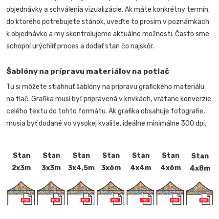
objednávky a schválenia vizualizácie. Ak máte konkrétny termín,
do ktorého potrebujete stánok, uveďte to prosím v poznámkach
k objednávke a my skontrolujeme aktuálne možnosti. Často sme
schopní urýchliť proces a dodať stan čo najskôr.
Šablóny na prípravu materiálov na potlač
Tu si môžete stiahnuť šablóny na prípravu grafického materiálu
na tlač. Grafika musí byť pripravená v krivkách, vrátane konverzie
celého textu do tohto formátu. Ak grafika obsahuje fotografie,
musia byť dodané vo vysokej kvalite, ideálne minimálne 300 dpi.:
Stan
Stan
Stan
Stan
Stan
Stan
Stan
2x3m
3x3m
3x4,5m
3x6m
4x4m
4x6m
4x8m