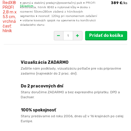
• pevný a stabilný predajný/prezentačný pult • PROFI
389 €
/
ks
Skladom
konštrukcia, hliník 6063 a nylonové kĺby • doska s
rozmermi 53cmx280cm zložená z hliníkových
segmentov • nosnosť: 120kg pri rovnomernom zaťažení
• vrátane kovových spojok na upevnenie ku konštrukcii
skladacieho stanu
Pridať do košíka
Vizualizácia ZADARMO
Zašlite nám podklady, vizualizáciu potlače pre vás pripravíme
zadarmo (najneskôr do 2 prac. dní).
Do 2 pracovných dní
Stany doručíme ZADARMO a bez expresného príplatku. DPD a
Dachser.
100% spokojnosť
Stany predávame od roku 2006, dnes už v 16 krajinách po celej
Európe.