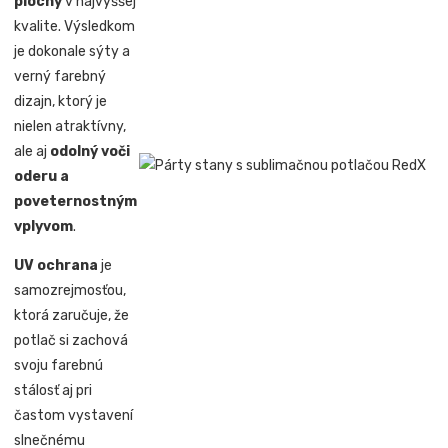
plochy
v najvyššej
kvalite. Výsledkom
je dokonale sýty a
verný farebný
dizajn, ktorý je
nielen atraktívny,
ale aj
odolný voči
oderu a
poveternostným
vplyvom
.
UV ochrana
je
samozrejmosťou,
ktorá zaručuje, že
potlač si zachová
svoju farebnú
stálosť aj pri
častom vystavení
slnečnému