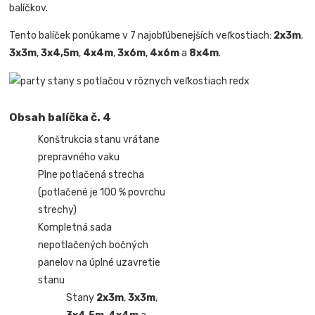
balíčkov.
Tento balíček ponúkame v 7 najobľúbenejších veľkostiach:
2x3m
,
3x3m
,
3x4,5m
,
4x4m
,
3x6m
,
4x6m
a
8x4m
.
Obsah balíčka č. 4
Konštrukcia stanu vrátane
prepravného vaku
Plne potlačená strecha
(potlačené je 100 % povrchu
strechy)
Kompletná sada
nepotlačených bočných
panelov na úplné uzavretie
stanu
Stany
2x3m
,
3x3m
,