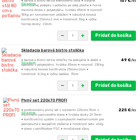
• barová a bistro verzia eventového stola • vrátane
107 €
/
ks
Skladom
laminovanej polepky s potlačou po celej ploche • horná
masívna doska z polyetylénu, hrúbka 45mm • nosnosť:
50kg pri rovnomernom zaťažení • robustná kovová
konštrukcia 25mmx1 mm • hmotnosť: 8kg • výška
hornej dosky: 110cm
Pridať do košíka
Skladacia barová bistro stolička
• barová a bistro verzia stoličky na podujatia • sedák a
49 €
/
ks
Skladom
operadlo z polyetylénu, hrúbka 45mm • nosnosť: 150kg
• robustná kovová konštrukcia 25mmx1mm •
hmotnosť: 6,2kg • výška sedáka: 70cm
Pridať do košíka
Pivný set 220x70 PROFI
• profesionálny pivný set s rozmermi 220cmx70cm z
225 €
/
ks
Skladom
masívneho cyprusového dreva • hrúbka dosky 29,5mm
• konštrukčný systém s uzamykacím mechanizmom pre
jednoduché a bezpečné zloženie • hmotnosť setu: 41kg
• drevo s certifikátom FSC • množstvové zľavy