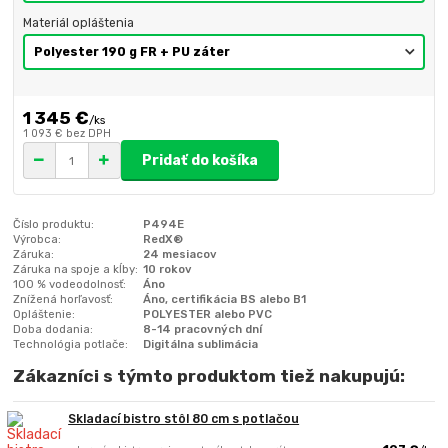
Materiál opláštenia
1 345 €
/
ks
1 093 €
bez DPH
Pridať do košíka
Číslo produktu:
P494E
Výrobca:
RedX®
Záruka:
24 mesiacov
Záruka na spoje a kĺby:
10 rokov
100 % vodeodolnosť:
Áno
Znížená horľavosť:
Áno, certifikácia BS alebo B1
Opláštenie:
POLYESTER alebo PVC
Doba dodania:
8-14 pracovných dní
Technológia potlače:
Digitálna sublimácia
Zákazníci s týmto produktom tiež nakupujú:
Skladací bistro stôl 80 cm s potlačou