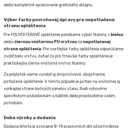
alebo kompletné spracovanie grafického dizajnu.
Výber farby povrchovej úpravy pre nepotlačenú
stranu opláštenia
Pre POLYESTEROVÉ opláštenie ponúkame výber tkaniny s
bielou
alebo
čiernou vnútornou PU vrstvou
na
nepotlačenej
strane opláštenia
. Pre svetlejšie farby opláštenia odporúčame
zvoliť bielu vrstvu, zatiaľ čo pre tmavšie farby opláštenia je
praktickejšia čierna vnútorná vrstva tkaniny.
Za príplatok vieme vyrobiť aj dvojvrstvové, obojstranne
potlačené opláštenie. V tomto prípade je potlač na vnútornej aj
vonkajšej strane bočných panelov stanu. Radi vyhovíme
špecifickým požiadavkám a balíček ďalej prispôsobíme vašim
potrebám.
Doba výroby a dodania
Dodacia lehota je zvyčajne 8–14 pracovných dní od potvrdenia