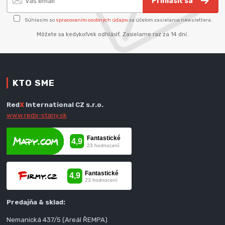
Prihlásiť sa
Súhlasím so
spracovaním osobných údajov
za účelom zasielania newslettera.
Môžete sa kedykoľvek odhlásiť. Zasielame raz za 14 dní.
KTO SME
Red
X
International CZ s.r.o.
www.redx-stany.sk
Predajňa & sklad:
Nemanická 437/5 (Areál ŘEMPA)