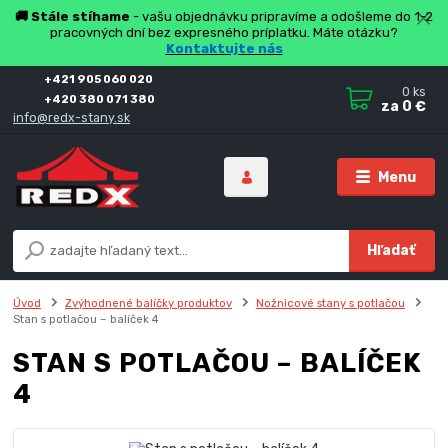
🚚 Stále stíhame
- vašu objednávku pripravíme a odošleme do 1-2
pracovných dní bez expresného príplatku. Máte otázku?
Kontaktujte nás
+421 905 060 020
0
ks
+420 380 071 380
za
0 €
info@redx-stany.sk
Menu
Hľadať
Úvod
Zvýhodnené balíčky produktov
Nožnicové stany s potlačou
Stan s potlačou – balíček 4
STAN S POTLAČOU – BALÍČEK
4