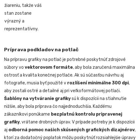
žiareniu, takže váš
stan zostane
výrazný a
reprezentatívny.
Príprava podkladov na potlač
Na prípravu grafiky na potlač je potrebné poskytnúť zdrojové
súbory vo
vektorovom formáte
, aby bola zaručená maximálna
ostrosť a kvalita konečnej potlače. Ak sú súčasťou návrhu aj
fotografie, musia byť použité v
rozlíšení minimálne 300 dpi
,
aby zostali ostré a detailné aj pri veľkoformátovej potlači.
Šablóny na vytváranie grafiky
sú k dispozícii na stiahnutie
nižšie, aby bola príprava čo najjednoduchšia. Každému
zákazníkovi ponúkame
bezplatnú kontrolu pripravenej
grafiky
, vrátane drobných úprav. V prípade potreby je k dispozícii
aj
odborná pomoc našich skúsených grafických dizajnérov
,
ktorí za dodatočný poplatok môžu poskytnúť rozsiahlejšie úpravy