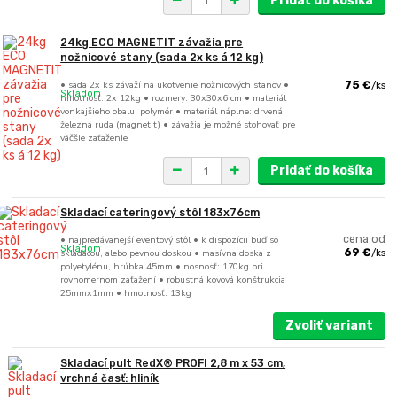
Pridať do košíka
24kg ECO MAGNETIT závažia pre
nožnicové stany (sada 2x ks á 12 kg)
• sada 2x ks závaží na ukotvenie nožnicových stanov •
75 €
/
ks
Skladom
hmotnosť: 2x 12kg • rozmery: 30x30x6 cm • materiál
vonkajšieho obalu: polymér • materiál náplne: drvená
železná ruda (magnetit) • závažia je možné stohovať pre
väčšie zaťaženie
Pridať do košíka
Skladací cateringový stôl 183x76cm
• najpredávanejší eventový stôl • k dispozícii buď so
cena od
Skladom
skladacou, alebo pevnou doskou • masívna doska z
69 €
/
ks
polyetylénu, hrúbka 45mm • nosnosť: 170kg pri
rovnomernom zaťažení • robustná kovová konštrukcia
25mmx1mm • hmotnosť: 13kg
Zvoliť variant
Skladací pult RedX® PROFI 2,8 m x 53 cm,
vrchná časť: hliník