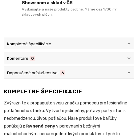
Showroom a sklad v ČB
Vyskúšajte si naše produkty osobne. Máme cez 1700 m²
skladových plôch.
Kompletné špecifikácie
Komentáre
0
Doporučené príslušenstvo:
6
KOMPLETNÉ ŠPECIFIKÁCIE
Zvýraznite a propagujte svoju značku pomocou profesionálne
potlačeného stánku. Vytvorte jedinečný, pútavý party stan s
neobmedzenou, živou potlačou. Naše produktové balíčky
ponúkajú
zľavnené ceny
v porovnaní s bežnými
maloobchodnými cenami jednotlivých produktov z týchto