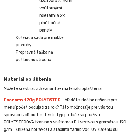
uzatvárateľnými
vnútornými
roletami a 2x
plné bočné
panely
Kotviaca sada pre mäkké
povrchy
Prepravná taška na
potlačenú strechu
Materiál opláštenia
Môžete si vybrať z 3 variantov materiálu opláštenia:
Economy 190g POLYESTER
– hľadáte ideálne riešenie pre
menší počet podujatí za rok? Táto možnosť je pre vás tou
správnou voľbou. Pre tento typ potlače sa používa
POLYESTEROVÁ tkanina s vnútornou PU vrstvou s gramážou 190
g/m². Znížená horľavosť a stabilita farieb voči UV žiareniu sú