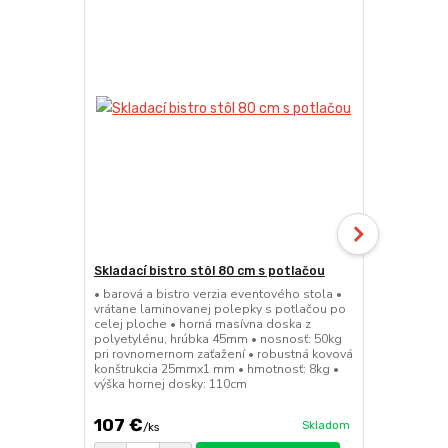
Skladací bistro stôl 80 cm s potlačou
Skladacia b
• barová a bistro verzia eventového stola •
• barová a bi
vrátane laminovanej polepky s potlačou po
• sedák a op
celej ploche • horná masívna doska z
45mm • nosn
polyetylénu, hrúbka 45mm • nosnosť: 50kg
konštrukcia
pri rovnomernom zaťažení • robustná kovová
výška sedák
konštrukcia 25mmx1 mm • hmotnosť: 8kg •
výška hornej dosky: 110cm
107 €
49 €
Skladom
/
ks
/
ks