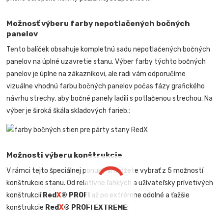
Možnosť výberu farby nepotlačených bočných
panelov
Tento balíček obsahuje kompletnú sadu nepotlačených bočných
panelov na úplné uzavretie stanu. Výber farby týchto bočných
panelov je úplne na zákazníkovi, ale radi vám odporučíme
vizuálne vhodnú farbu bočných panelov počas fázy grafického
návrhu strechy, aby bočné panely ladili s potlačenou strechou. Na
výber je široká škála skladových farieb.:
Možnosti výberu konštrukcie
V rámci tejto špeciálnej ponuky si môžete vybrať z 5 možností
konštrukcie stanu. Od relatívne ľahkých a užívateľsky prívetivých
konštrukcií
Red
X
® PROFI
až po extrémne odolné a ťažšie
konštrukcie
Red
X
® PROFI EXTREME
: