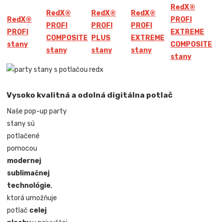
Red
X
®
Red
X
®
Red
X
®
Red
X
®
Red
X
®
PROFI
PROFI
PROFI
PROFI
PROFI
EXTREME
COMPOSITE
PLUS
EXTREME
stany
COMPOSITE
stany
stany
stany
stany
Vysoko kvalitná a odolná digitálna potlač
Naše pop-up party
stany sú
potlačené
pomocou
modernej
sublimačnej
technológie
,
ktorá umožňuje
potlač
celej