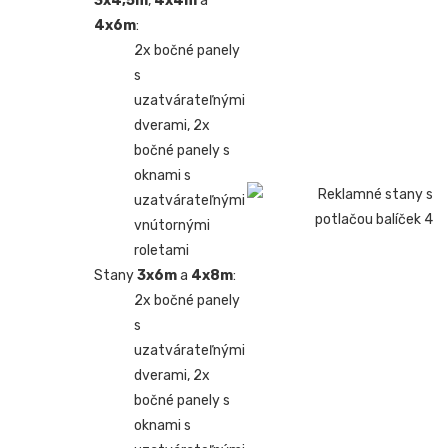
3x4,5m
,
4x4m
a
4x6m
:
2x bočné panely
s
uzatvárateľnými
dverami, 2x
bočné panely s
oknami s
uzatvárateľnými
vnútornými
roletami
Stany
3x6m
a
4x8m
:
2x bočné panely
s
uzatvárateľnými
dverami, 2x
bočné panely s
oknami s