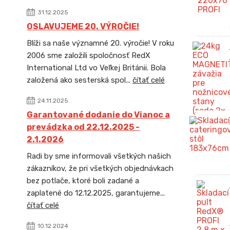
31.12.2025
OSLAVUJEME 20. VÝROČIE!
Blíži sa naše významné 20. výročie! V roku
2006 sme založili spoločnosť RedX
International Ltd vo Veľkej Británii. Bola
založená ako sesterská spol...
čítať celé
24.11.2025
Garantované dodanie do Vianoc a
prevádzka od 22.12.2025 -
2.1.2026
Radi by sme informovali všetkých našich
zákazníkov, že pri všetkých objednávkach
bez potlače, ktoré boli zadané a
zaplatené do 12.12.2025, garantujeme...
čítať celé
10.12.2024