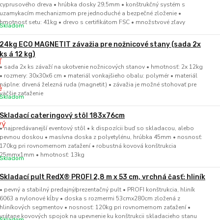
cyprusového dreva • hrúbka dosky 29,5mm • konštrukčný systém s
uzamykacím mechanizmom pre jednoduché a bezpečné zloženie •
hmotnosť setu: 41kg • drevo s certifikátom FSC • množstvové zľavy
Skladom
24kg ECO MAGNETIT závažia pre nožnicové stany (sada 2x
ks á 12 kg)
• sada 2x ks závaží na ukotvenie nožnicových stanov • hmotnosť: 2x 12kg
• rozmery: 30x30x6 cm • materiál vonkajšieho obalu: polymér • materiál
náplne: drvená železná ruda (magnetit) • závažia je možné stohovať pre
väčšie zaťaženie
Skladom
Skladací cateringový stôl 183x76cm
• najpredávanejší eventový stôl • k dispozícii buď so skladacou, alebo
pevnou doskou • masívna doska z polyetylénu, hrúbka 45mm • nosnosť:
170kg pri rovnomernom zaťažení • robustná kovová konštrukcia
25mmx1mm • hmotnosť: 13kg
Skladom
Skladací pult RedX® PROFI 2,8 m x 53 cm, vrchná časť: hliník
• pevný a stabilný predajný/prezentačný pult • PROFI konštrukcia, hliník
6063 a nylonové kĺby • doska s rozmermi 53cmx280cm zložená z
hliníkových segmentov • nosnosť: 120kg pri rovnomernom zaťažení •
vrátane kovových spojok na upevnenie ku konštrukcii skladacieho stanu
Skladom