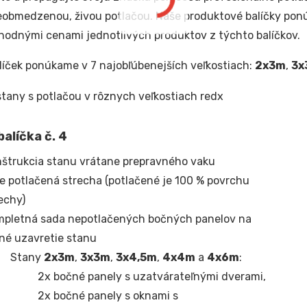
eobmedzenou, živou potlačou. Naše produktové balíčky pon
odnými cenami jednotlivých produktov z týchto balíčkov.
líček ponúkame v 7 najobľúbenejších veľkostiach:
2x3m
,
3x
alíčka č. 4
štrukcia stanu vrátane prepravného vaku
e potlačená strecha (potlačené je 100 % povrchu
echy)
mpletná sada nepotlačených bočných panelov na
né uzavretie stanu
Stany
2x3m
,
3x3m
,
3x4,5m
,
4x4m
a
4x6m
:
2x bočné panely s uzatvárateľnými dverami,
2x bočné panely s oknami s