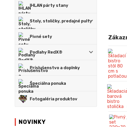
IHLAN párty stany
Stoly, stoličky, predajné pulty
Pivné sety
Zákazn
Podlahy RedX®
Príslušenstvo a doplnky
Špeciálna ponuka
Fotogaléria produktov
NOVINKY