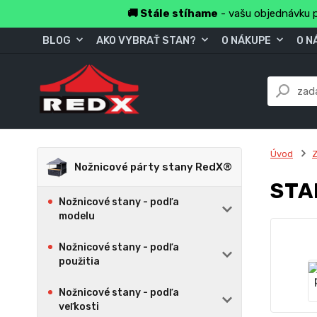
🚚 Stále stíhame
- vašu objednávku p
BLOG
AKO VYBRAŤ STAN?
O NÁKUPE
O N
Úvod
Z
Nožnicové párty stany RedX®
STA
Nožnicové stany - podľa
modelu
Nožnicové stany - podľa
použitia
Nožnicové stany - podľa
veľkosti