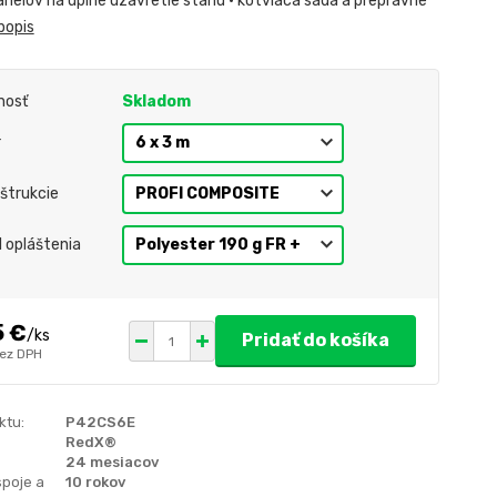
nelov na úplné uzavretie stanu • kotviaca sada a prepravné
popis
nosť
Skladom
r
štrukcie
l opláštenia
5 €
/
ks
Pridať do košíka
ez DPH
ktu:
P42CS6E
RedX®
24 mesiacov
spoje a
10 rokov