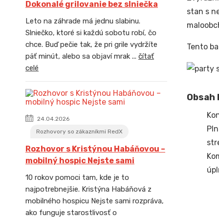
Dokonalé grilovanie bez slniečka
stan s n
Leto na záhrade má jednu slabinu.
maloobch
Slniečko, ktoré si každú sobotu robí, čo
chce. Buď pečie tak, že pri grile vydržíte
Tento ba
päť minút, alebo sa objaví mrak ...
čítať
celé
Obsah b
Kon
24.04.2026
Pln
Rozhovory so zákazníkmi RedX
str
Rozhovor s Kristýnou Habáňovou –
Ko
mobilný hospic Nejste sami
úpl
10 rokov pomoci tam, kde je to
najpotrebnejšie. Kristýna Habáňová z
mobilného hospicu Nejste sami rozpráva,
ako funguje starostlivosť o