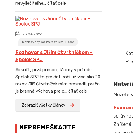
nevyliečiteľne...
čítať celé
23.04.2026
Rozhovory so zákazníkmi RedX
Rozhovor s Jiřím Čtvrtníčkom –
Kot
Spolok SPJ
Pre
Airsoft, prvá pomoc, tábory v prírode –
Spolok SPJ to pre deti robí už viac ako 20
Materiá
rokov. Jiří Čtvrtníček nám prezradil, prečo
je branná výchova pre d...
čítať celé
Môžete s
Zobraziť všetky články
Econom
správnou
Znížená 
NEPREMEŠKAJTE
materiál