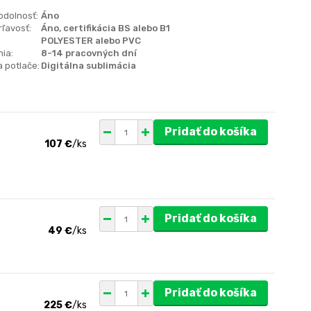
odolnosť:
Áno
ľavosť:
Áno, certifikácia BS alebo B1
POLYESTER alebo PVC
ia:
8-14 pracovných dní
 potlače:
Digitálna sublimácia
Pridať do košíka
107 €
/
ks
Pridať do košíka
49 €
/
ks
Pridať do košíka
225 €
/
ks