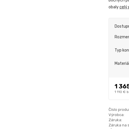
bočných pa
obaly
celý 
Dostup
Rozme
Typ kon
Materiá
1 36
1 110 €
b
Číslo produ
Výrobca:
Záruka:
Záruka na 