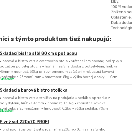
kĺby:
100 % vode
Znížená hor
Opláštenie:
Doba dodan
Technológia
íci s týmto produktom tiež nakupujú:
Skladací bistro stôl 80 cm s potlačou
• barová a bistro verzia eventového stola • vrátane laminovanej polepky s
potlačou po celej ploche • horná masívna doska z polyetylénu, hrúbka
45mm • nosnosť: 50kg pri rovnomernom zaťažení • robustná kovová
konštrukcia 25mmx1 mm • hmotnosť: 8kg • výška hornej dosky: 110cm
Skladom
Skladacia barová bistro stolička
• barová a bistro verzia stoličky na podujatia • sedák a operadlo z
polyetylénu, hrúbka 45mm • nosnosť: 150kg • robustná kovová
konštrukcia 25mmx1mm • hmotnosť: 6,2kg • výška sedáka: 70cm
Skladom
Pivný set 220x70 PROFI
• profesionálny pivný set s rozmermi 220cmx70cm z masívneho