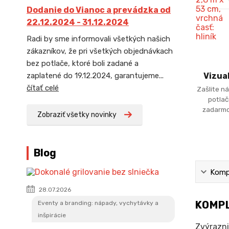
Dodanie do Vianoc a prevádzka od
22.12.2024 - 31.12.2024
Radi by sme informovali všetkých našich
zákazníkov, že pri všetkých objednávkach
bez potlače, ktoré boli zadané a
zaplatené do 19.12.2024, garantujeme...
Vizua
čítať celé
Zašlite ná
potlač
zadarmo
Zobraziť všetky novinky
Blog
Kompl
28.07.2026
KOMPL
Eventy a branding: nápady, vychytávky a
inšpirácie
Zvýrazni