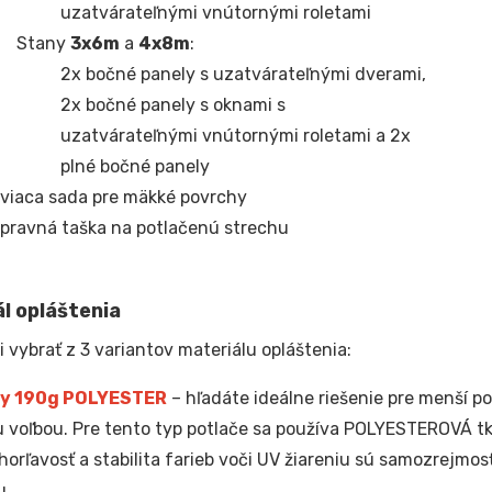
uzatvárateľnými vnútornými roletami
Stany
3x6m
a
4x8m
:
2x bočné panely s uzatvárateľnými dverami,
2x bočné panely s oknami s
uzatvárateľnými vnútornými roletami a 2x
plné bočné panely
viaca sada pre mäkké povrchy
pravná taška na potlačenú strechu
l opláštenia
i vybrať z 3 variantov materiálu opláštenia:
y 190g POLYESTER
– hľadáte ideálne riešenie pre menší po
 voľbou. Pre tento typ potlače sa používa POLYESTEROVÁ t
horľavosť a stabilita farieb voči UV žiareniu sú samozrejmos
u.