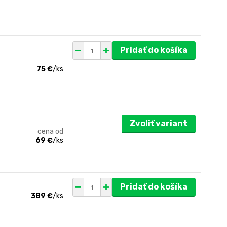
Pridať do košíka
75 €
/
ks
Zvoliť variant
cena od
69 €
/
ks
Pridať do košíka
389 €
/
ks