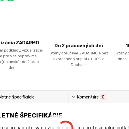
lizácia ZADARMO
Do 2 pracovných dní
1
m podklady, vizualizáciu
Stany doručíme ZADARMO a bez
Stany 
e pre vás pripravíme
expresného príplatku. DPD a
dnes u
 (najneskôr do 2 prac.
Dachser.
dní).
etné špecifikácie
Komentáre
0
ETNÉ ŠPECIFIKÁCIE
te a propagujte svoju značku pomocou profesionálne potla