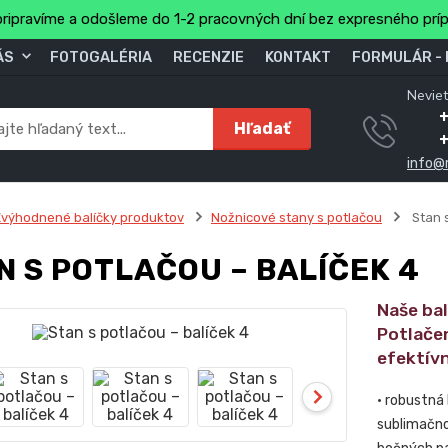
ripravíme a odošleme do 1-2 pracovných dní bez expresného prí
ÁS
FOTOGALÉRIA
RECENZIE
KONTAKT
FORMULÁR -
Neviet
Hľadať
info@
výhodnené balíčky produktov
Nožnicové stany s potlačou
Stan s
N S POTLAČOU – BALÍČEK 4
Naše ba
Potlače
efektív
• robustná
sublimačno