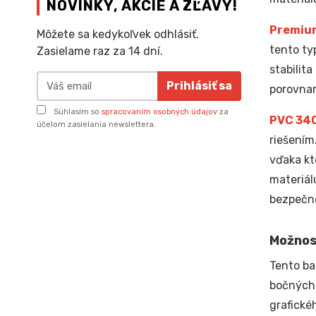
NOVINKY, AKCIE A ZĽAVY!
Premiu
Môžete sa kedykoľvek odhlásiť.
tento ty
Zasielame raz za 14 dní.
stabilit
Prihlásiť sa
porovnan
Súhlasím so
spracovaním osobných údajov
za
PVC 34
účelom zasielania newslettera.
riešením
vďaka kt
materiál
bezpečno
Možnos
Tento ba
bočných 
grafické