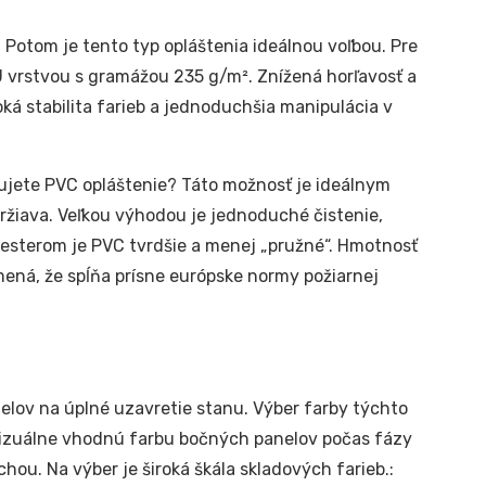
 Potom je tento typ opláštenia ideálnou voľbou. Pre
 vrstvou s gramážou 235 g/m². Znížená horľavosť a
ká stabilita farieb a jednoduchšia manipulácia v
jete PVC opláštenie? Táto možnosť je ideálnym
držiava. Veľkou výhodou je jednoduché čistenie,
yesterom je PVC tvrdšie a menej „pružné“. Hmotnosť
mená, že spĺňa prísne európske normy požiarnej
lov na úplné uzavretie stanu. Výber farby týchto
 vizuálne vhodnú farbu bočných panelov počas fázy
hou. Na výber je široká škála skladových farieb.: