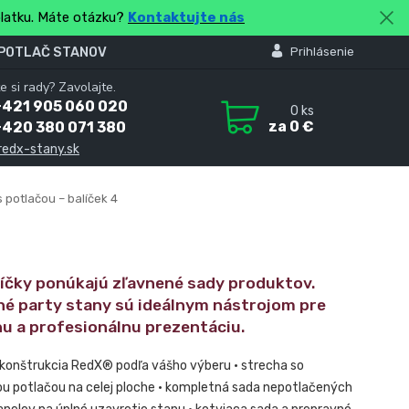
platku. Máte otázku?
Kontaktujte nás
 POTLAČ STANOV
Prihlásenie
e si rady? Zavolajte.
+421 905 060 020
0
ks
za
0 €
+420 380 071 380
redx-stany.sk
 potlačou – balíček 4
líčky ponúkajú zľavnené sady produktov.
né party stany sú ideálnym nástrojom pre
nu a profesionálnu prezentáciu.
 konštrukcia RedX® podľa vášho výberu • strecha so
u potlačou na celej ploche • kompletná sada nepotlačených