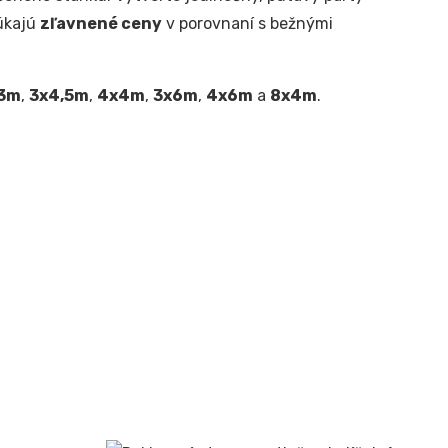
úkajú
zľavnené ceny
v porovnaní s bežnými
3m
,
3x4,5m
,
4x4m
,
3x6m
,
4x6m
a
8x4m
.