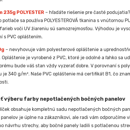
m 235g POLYESTER
– hľadáte riešenie pre časté podujatia?
p potlače sa používa POLYESTEROVÁ tkanina s vnútornou PU
a farieb voči UV žiareniu sú samozrejmosťou. Výhodou je vyso
í s PVC opláštením.
0g
– nevyhovuje vám polyesterové opláštenie a uprednostňu
. Opláštenie je vyrobené z PVC, ktoré je odolné a ľahko sa u
orému bude váš stan vždy vyzerať dobre. V porovnaní s pol
u je 340 g/m². Naše PVC opláštenie má certifikát B1, čo zna
sti.
ť výberu farby nepotlačených bočných panelov
líček obsahuje kompletnú sadu nepotlačených bočných pane
panelov je úplne na zákazníkovi, ale radi vám odporučíme
ho návrhu strechy, aby bočné panely ladili s potlačenou strec