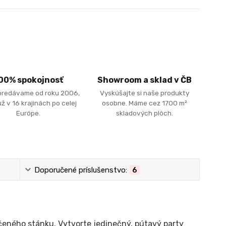
00% spokojnosť
Showroom a sklad v ČB
predávame od roku 2006,
Vyskúšajte si naše produkty
ž v 16 krajinách po celej
osobne. Máme cez 1700 m²
Európe.
skladových plôch.
Doporučené príslušenstvo:
6
čeného stánku. Vytvorte jedinečný, pútavý party