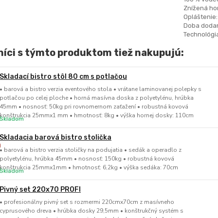
Znížená hor
Opláštenie:
Doba dodan
Technológia
íci s týmto produktom tiež nakupujú:
Skladací bistro stôl 80 cm s potlačou
• barová a bistro verzia eventového stola • vrátane laminovanej polepky s
potlačou po celej ploche • horná masívna doska z polyetylénu, hrúbka
45mm • nosnosť: 50kg pri rovnomernom zaťažení • robustná kovová
konštrukcia 25mmx1 mm • hmotnosť: 8kg • výška hornej dosky: 110cm
Skladom
Skladacia barová bistro stolička
• barová a bistro verzia stoličky na podujatia • sedák a operadlo z
polyetylénu, hrúbka 45mm • nosnosť: 150kg • robustná kovová
konštrukcia 25mmx1mm • hmotnosť: 6,2kg • výška sedáka: 70cm
Skladom
Pivný set 220x70 PROFI
• profesionálny pivný set s rozmermi 220cmx70cm z masívneho
cyprusového dreva • hrúbka dosky 29,5mm • konštrukčný systém s