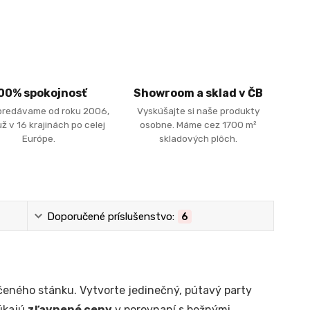
00% spokojnosť
Showroom a sklad v ČB
predávame od roku 2006,
Vyskúšajte si naše produkty
ž v 16 krajinách po celej
osobne. Máme cez 1700 m²
Európe.
skladových plôch.
Doporučené príslušenstvo:
6
čeného stánku. Vytvorte jedinečný, pútavý party
úkajú
zľavnené ceny
v porovnaní s bežnými