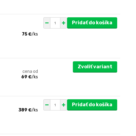
Pridať do košíka
75 €
/
ks
Zvoliť variant
cena od
69 €
/
ks
Pridať do košíka
389 €
/
ks