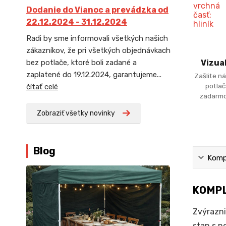
Dodanie do Vianoc a prevádzka od
22.12.2024 - 31.12.2024
Radi by sme informovali všetkých našich
zákazníkov, že pri všetkých objednávkach
bez potlače, ktoré boli zadané a
Vizua
zaplatené do 19.12.2024, garantujeme...
Zašlite ná
potlač
čítať celé
zadarmo
Zobraziť všetky novinky
Blog
Kompl
KOMPL
Zvýrazni
stan s n