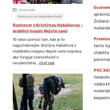
Econom
24.04.2026
správnou
Rozhovory so zákazníkmi RedX
Znížená 
Rozhovor s Kristýnou Habáňovou –
materiál
mobilný hospic Nejste sami
Premiu
10 rokov pomoci tam, kde je to
najpotrebnejšie. Kristýna Habáňová z
tento ty
mobilného hospicu Nejste sami rozpráva,
stabilit
ako funguje starostlivosť o
porovnan
nevyliečiteľne...
čítať celé
PVC 34
riešením
vďaka kt
materiál
bezpečno