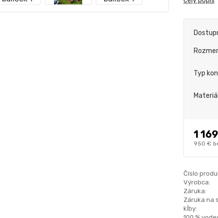
celý popis
Dostup
Rozme
Typ kon
Materiá
1 169
950 €
b
Číslo produ
Výrobca:
Záruka:
Záruka na 
kĺby:
100 % vode