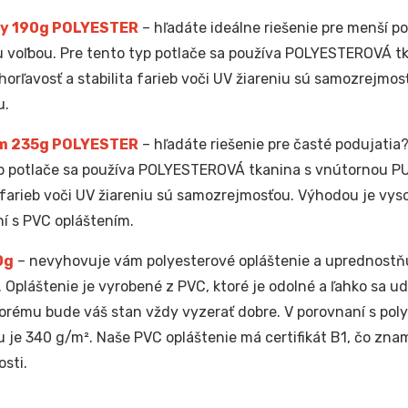
y 190g POLYESTER
– hľadáte ideálne riešenie pre menší po
 voľbou. Pre tento typ potlače sa používa POLYESTEROVÁ t
horľavosť a stabilita farieb voči UV žiareniu sú samozrejmos
u.
m 235g POLYESTER
– hľadáte riešenie pre časté podujatia?
p potlače sa používa POLYESTEROVÁ tkanina s vnútornou PU
a farieb voči UV žiareniu sú samozrejmosťou. Výhodou je vyso
í s PVC opláštením.
0g
– nevyhovuje vám polyesterové opláštenie a uprednostňu
. Opláštenie je vyrobené z PVC, ktoré je odolné a ľahko sa u
orému bude váš stan vždy vyzerať dobre. V porovnaní s pol
u je 340 g/m². Naše PVC opláštenie má certifikát B1, čo zna
sti.