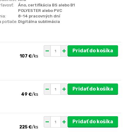
ľavosť:
Áno, certifikácia BS alebo B1
POLYESTER alebo PVC
ia:
8-14 pracovných dní
 potlače:
Digitálna sublimácia
Pridať do košíka
107 €
/
ks
Pridať do košíka
49 €
/
ks
Pridať do košíka
225 €
/
ks