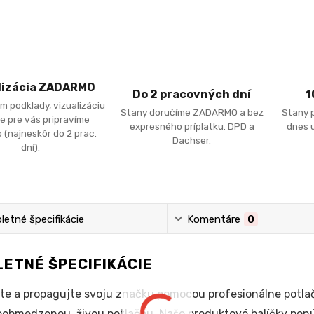
lizácia ZADARMO
Do 2 pracovných dní
1
m podklady, vizualizáciu
Stany doručíme ZADARMO a bez
Stany 
e pre vás pripravíme
expresného príplatku. DPD a
dnes u
 (najneskôr do 2 prac.
Dachser.
dní).
etné špecifikácie
Komentáre
0
ETNÉ ŠPECIFIKÁCIE
te a propagujte svoju značku pomocou profesionálne potla
eobmedzenou, živou potlačou. Naše produktové balíčky pon