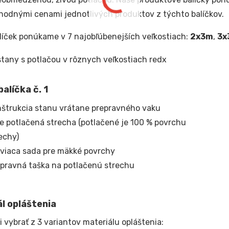
odnými cenami jednotlivých produktov z týchto balíčkov.
líček ponúkame v 7 najobľúbenejších veľkostiach:
2x3m
,
3x
alíčka č. 1
štrukcia stanu vrátane prepravného vaku
e potlačená strecha (potlačené je 100 % povrchu
echy)
viaca sada pre mäkké povrchy
pravná taška na potlačenú strechu
l opláštenia
i vybrať z 3 variantov materiálu opláštenia: