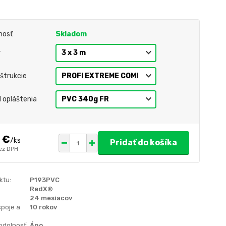
nosť
Skladom
r
štrukcie
l opláštenia
 €
/
ks
Pridať do košíka
ez DPH
ktu:
P193PVC
RedX®
24 mesiacov
spoje a
10 rokov
odolnosť:
Áno