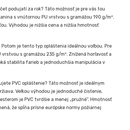
čet podujatí za rok? Táto možnosť je pre vás tou
kanina s vnútornou PU vrstvou s gramážou 190 g/m².
ťou. Výhodou je nižšia cena a nižšia hmotnosť
 Potom je tento typ opláštenia ideálnou voľbou. Pre
 vrstvou s gramážou 235 g/m². Znížená horľavosť a
ká stabilita farieb a jednoduchšia manipulácia v
jete PVC opláštenie? Táto možnosť je ideálnym
držiava. Veľkou výhodou je jednoduché čistenie,
yesterom je PVC tvrdšie a menej „pružné“. Hmotnosť
mená, že spĺňa prísne európske normy požiarnej