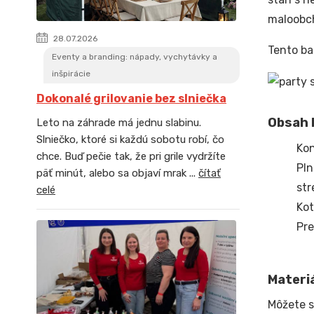
maloobch
28.07.2026
Tento ba
Eventy a branding: nápady, vychytávky a
inšpirácie
Dokonalé grilovanie bez slniečka
Obsah b
Leto na záhrade má jednu slabinu.
Slniečko, ktoré si každú sobotu robí, čo
Kon
chce. Buď pečie tak, že pri grile vydržíte
Pln
päť minút, alebo sa objaví mrak ...
čítať
str
celé
Kot
Pre
Materiá
Môžete s