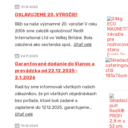
31.12.2025
OSLAVUJEME 20. VÝROČIE!
Blíži sa naše významné 20. výročie! V roku
2006 sme založili spoločnosť RedX
International Ltd vo Veľkej Británii. Bola
založená ako sesterská spol...
čítať celé
24.11.2025
Garantované dodanie do Vianoc a
prevádzka od 22.12.2025 -
2.1.2026
Radi by sme informovali všetkých našich
zákazníkov, že pri všetkých objednávkach
bez potlače, ktoré boli zadané a
zaplatené do 12.12.2025, garantujeme...
čítať celé
10.12.2024