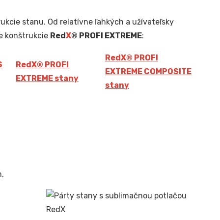
ukcie stanu. Od relatívne ľahkých a užívateľsky
e konštrukcie
Red
X
® PROFI EXTREME
:
Red
X
® PROFI
S
Red
X
® PROFI
EXTREME COMPOSITE
EXTREME stany
stany
n,