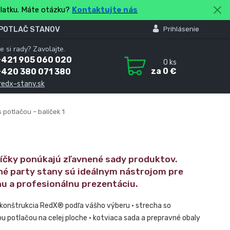
platku. Máte otázku?
Kontaktujte nás
 POTLAČ STANOV
Prihlásenie
e si rady? Zavolajte.
+421 905 060 020
0
ks
za
0 €
+420 380 071 380
redx-stany.sk
 potlačou – balíček 1
líčky ponúkajú zľavnené sady produktov.
né party stany sú ideálnym nástrojom pre
nu a profesionálnu prezentáciu.
 konštrukcia RedX® podľa vášho výberu • strecha so
u potlačou na celej ploche • kotviaca sada a prepravné obaly