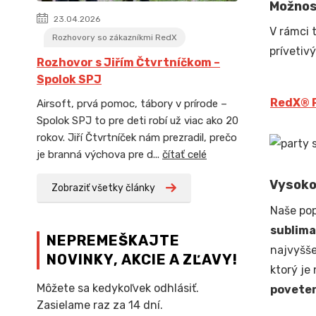
Možnos
23.04.2026
V rámci 
Rozhovory so zákazníkmi RedX
prívetiv
Rozhovor s Jiřím Čtvrtníčkom –
Spolok SPJ
Red
X
® 
Airsoft, prvá pomoc, tábory v prírode –
Spolok SPJ to pre deti robí už viac ako 20
rokov. Jiří Čtvrtníček nám prezradil, prečo
je branná výchova pre d...
čítať celé
Vysoko 
Zobraziť všetky články
Naše po
sublima
NEPREMEŠKAJTE
najvyšše
NOVINKY, AKCIE A ZĽAVY!
ktorý je 
Môžete sa kedykoľvek odhlásiť.
povete
Zasielame raz za 14 dní.