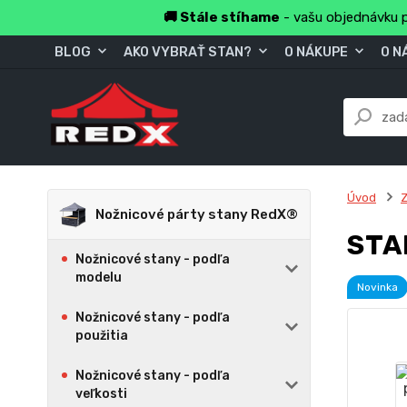
🚚 Stále stíhame
- vašu objednávku p
BLOG
AKO VYBRAŤ STAN?
O NÁKUPE
O N
Úvod
Z
Nožnicové párty stany RedX®
STA
Nožnicové stany - podľa
modelu
Novinka
Nožnicové stany - podľa
použitia
Nožnicové stany - podľa
veľkosti