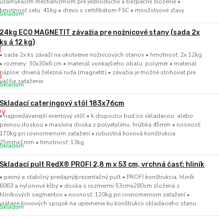
uzamykacím mechanizmom pre jednoduché a bezpečné zloženie •
hmotnosť setu: 41kg • drevo s certifikátom FSC • množstvové zľavy
Skladom
24kg ECO MAGNETIT závažia pre nožnicové stany (sada 2x
ks á 12 kg)
• sada 2x ks závaží na ukotvenie nožnicových stanov • hmotnosť: 2x 12kg
• rozmery: 30x30x6 cm • materiál vonkajšieho obalu: polymér • materiál
náplne: drvená železná ruda (magnetit) • závažia je možné stohovať pre
väčšie zaťaženie
Skladom
Skladací cateringový stôl 183x76cm
• najpredávanejší eventový stôl • k dispozícii buď so skladacou, alebo
pevnou doskou • masívna doska z polyetylénu, hrúbka 45mm • nosnosť:
170kg pri rovnomernom zaťažení • robustná kovová konštrukcia
25mmx1mm • hmotnosť: 13kg
Skladom
Skladací pult RedX® PROFI 2,8 m x 53 cm, vrchná časť: hliník
• pevný a stabilný predajný/prezentačný pult • PROFI konštrukcia, hliník
6063 a nylonové kĺby • doska s rozmermi 53cmx280cm zložená z
hliníkových segmentov • nosnosť: 120kg pri rovnomernom zaťažení •
vrátane kovových spojok na upevnenie ku konštrukcii skladacieho stanu
Skladom