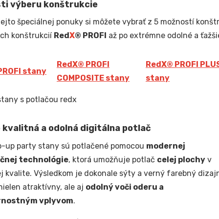
ti výberu konštrukcie
tejto špeciálnej ponuky si môžete vybrať z 5 možností konštr
ých konštrukcií
Red
X
® PROFI
až po extrémne odolné a ťažši
Red
X
® PROFI
Red
X
® PROFI PLU
PROFI stany
COMPOSITE stany
stany
kvalitná a odolná digitálna potlač
p-up party stany sú potlačené pomocou
modernej
čnej technológie
, ktorá umožňuje potlač
celej plochy
v
j kvalite. Výsledkom je dokonale sýty a verný farebný dizaj
nielen atraktívny, ale aj
odolný voči oderu a
rnostným vplyvom
.