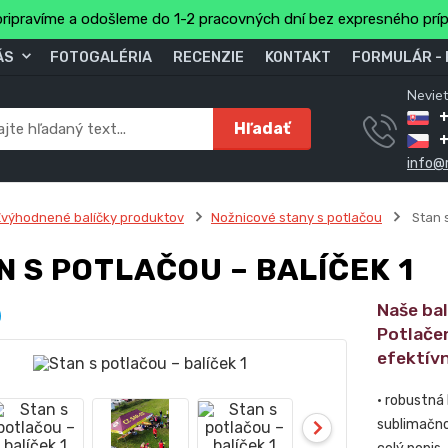
ripravíme a odošleme do 1-2 pracovných dní bez expresného prí
ÁS
FOTOGALÉRIA
RECENZIE
KONTAKT
FORMULÁR -
Neviet
Hľadať
info@
výhodnené balíčky produktov
Nožnicové stany s potlačou
Stan s
N S POTLAČOU – BALÍČEK 1
Naše ba
Potlače
efektív
• robustná
sublimačno