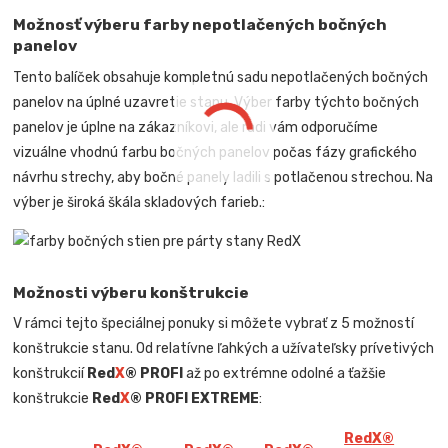
Možnosť výberu farby nepotlačených bočných
panelov
Tento balíček obsahuje kompletnú sadu nepotlačených bočných
panelov na úplné uzavretie stanu. Výber farby týchto bočných
panelov je úplne na zákazníkovi, ale radi vám odporučíme
vizuálne vhodnú farbu bočných panelov počas fázy grafického
návrhu strechy, aby bočné panely ladili s potlačenou strechou. Na
výber je široká škála skladových farieb.:
Možnosti výberu konštrukcie
V rámci tejto špeciálnej ponuky si môžete vybrať z 5 možností
konštrukcie stanu. Od relatívne ľahkých a užívateľsky prívetivých
konštrukcií
Red
X
® PROFI
až po extrémne odolné a ťažšie
konštrukcie
Red
X
® PROFI EXTREME
:
Red
X
®