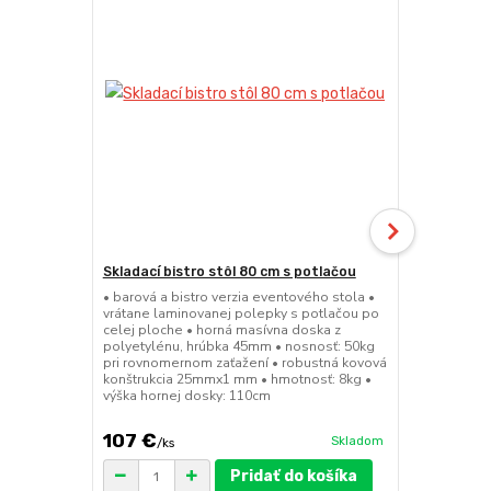
Skladací bistro stôl 80 cm s potlačou
Skladacia b
• barová a bistro verzia eventového stola •
• barová a bi
vrátane laminovanej polepky s potlačou po
• sedák a op
celej ploche • horná masívna doska z
45mm • nosn
polyetylénu, hrúbka 45mm • nosnosť: 50kg
konštrukcia
pri rovnomernom zaťažení • robustná kovová
výška sedák
konštrukcia 25mmx1 mm • hmotnosť: 8kg •
výška hornej dosky: 110cm
107 €
49 €
Skladom
/
ks
/
ks
Pridať do košíka