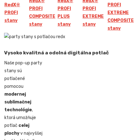
Red
X
®
Red
X
®
Red
X
®
Red
X
®
PROFI
PROFI
PROFI
PROFI
PROFI
EXTREME
COMPOSITE
PLUS
EXTREME
stany
COMPOSITE
stany
stany
stany
stany
Vysoko kvalitná a odolná digitálna potlač
Naše pop-up party
stany sú
potlačené
pomocou
modernej
sublimačnej
technológie
,
ktorá umožňuje
potlač
celej
plochy
v najvyššej