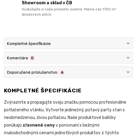
Showroom a sklad v ČB
Vyskúšajte si naše produkty osobne. Máme cez 1700 m²
skladových plôch.
Kompletné špecifikácie
Komentáre
0
Doporučené príslušenstvo:
6
KOMPLETNÉ ŠPECIFIKÁCIE
Zvýraznite a propagujte svoju značku pomocou profesionálne
potlačeného stánku. Vytvorte jedinečný, pútavý party stan s
neobmedzenou, živou potlačou. Naše produktové balíčky
ponúkajú
zľavnené ceny
v porovnaní s bežnými
maloobchodnými cenami jednotlivých produktov z týchto