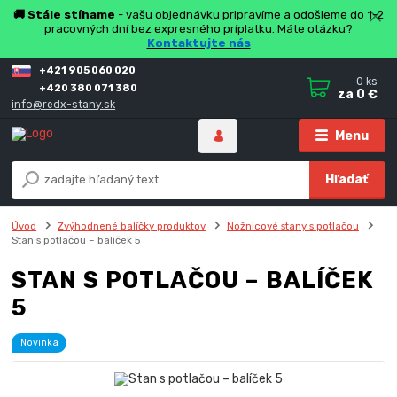
🚚 Stále stíhame
- vašu objednávku pripravíme a odošleme do 1-2
pracovných dní bez expresného príplatku. Máte otázku?
Kontaktujte nás
+421 905 060 020
0
ks
+420 380 071 380
za
0 €
info@redx-stany.sk
Menu
Hľadať
Úvod
Zvýhodnené balíčky produktov
Nožnicové stany s potlačou
Stan s potlačou – balíček 5
STAN S POTLAČOU – BALÍČEK
5
Novinka