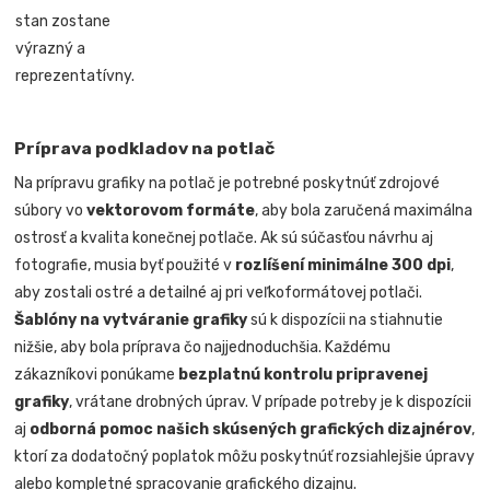
stan zostane
výrazný a
reprezentatívny.
Príprava podkladov na potlač
Na prípravu grafiky na potlač je potrebné poskytnúť zdrojové
súbory vo
vektorovom formáte
, aby bola zaručená maximálna
ostrosť a kvalita konečnej potlače. Ak sú súčasťou návrhu aj
fotografie, musia byť použité v
rozlíšení minimálne 300 dpi
,
aby zostali ostré a detailné aj pri veľkoformátovej potlači.
Šablóny na vytváranie grafiky
sú k dispozícii na stiahnutie
nižšie, aby bola príprava čo najjednoduchšia. Každému
zákazníkovi ponúkame
bezplatnú kontrolu pripravenej
grafiky
, vrátane drobných úprav. V prípade potreby je k dispozícii
aj
odborná pomoc našich skúsených grafických dizajnérov
,
ktorí za dodatočný poplatok môžu poskytnúť rozsiahlejšie úpravy
alebo kompletné spracovanie grafického dizajnu.