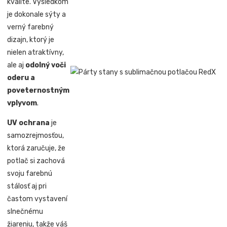
kvalite. Výsledkom
je dokonale sýty a
verný farebný
dizajn, ktorý je
nielen atraktívny,
ale aj
odolný voči
oderu a
poveternostným
vplyvom
.
UV ochrana
je
samozrejmosťou,
ktorá zaručuje, že
potlač si zachová
svoju farebnú
stálosť aj pri
častom vystavení
slnečnému
žiareniu, takže váš