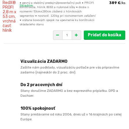
• pevný a stabilný predajný/prezentačný pult • PROFI
389 €
/
ks
Skladom
konštrukcia, hliník 6063 a nylonové kĺby • doska s
rozmermi 53cmx280cm zložená z hliníkových
segmentov • nosnosť: 120kg pri rovnomernom zaťažení
• vrátane kovových spojok na upevnenie ku konštrukcii
skladacieho stanu
Pridať do košíka
Vizualizácia ZADARMO
Zašlite nám podklady, vizualizáciu potlače pre vás pripravíme
zadarmo (najneskôr do 2 prac. dní).
Do 2 pracovných dní
Stany doručíme ZADARMO a bez expresného príplatku. DPD a
Dachser.
100% spokojnosť
Stany predávame od roku 2006, dnes už v 16 krajinách po celej
Európe.