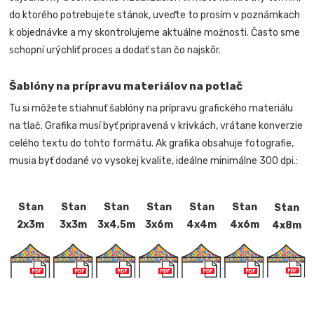
do ktorého potrebujete stánok, uveďte to prosím v poznámkach
k objednávke a my skontrolujeme aktuálne možnosti. Často sme
schopní urýchliť proces a dodať stan čo najskôr.
Šablóny na prípravu materiálov na potlač
Tu si môžete stiahnuť šablóny na prípravu grafického materiálu
na tlač. Grafika musí byť pripravená v krivkách, vrátane konverzie
celého textu do tohto formátu. Ak grafika obsahuje fotografie,
musia byť dodané vo vysokej kvalite, ideálne minimálne 300 dpi.:
Stan
Stan
Stan
Stan
Stan
Stan
Stan
2x3m
3x3m
3x4,5m
3x6m
4x4m
4x6m
4x8m