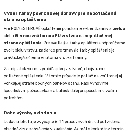
Výber farby povrchovej úpravy pre nepotlačenú
stranu opláštenia
Pre POLYESTEROVÉ opláštenie ponúkame výber tkaniny s
bielou
alebo
čiernou vnútornou PU vrstvou
na
nepotlačenej
strane opláštenia
. Pre svetlejšie farby opláštenia odporúčame
zvoliť bielu vrstvu, zatiaľ čo pre tmavšie farby opláštenia je
praktickejšia čierna vnútorná vrstva tkaniny.
Za príplatok vieme vyrobiť aj dvojvrstvové, obojstranne
potlačené opláštenie. V tomto prípade je potlač na vnútornej aj
vonkajšej strane bočných panelov stanu. Radi vyhovíme
špecifickým požiadavkám a balíček ďalej prispôsobíme vašim
potrebám.
Doba výroby a dodania
Dodacia lehota je zvyčajne 8–14 pracovných dní od potvrdenia
objednávky a schválenia vizualizácie. Ak máte konkrétny termín,