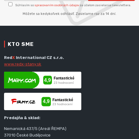
Súhlasím so
spracovaním osobných údajov
za účelom zasielania newslettera.
Môžete sa kedykoľvek odhlásiť. Zasielame raz za 14 dní.
KTO SME
Red
X
International CZ s.r.o.
www.redx-stany.sk
Predajňa & sklad:
Nemanická 437/5 (Areál ŘEMPA)
37010 České Budějovice