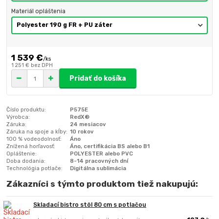
Materiál opláštenia
1 539 €
/
ks
1 251 €
bez DPH
Pridať do košíka
Číslo produktu:
P575E
Výrobca:
RedX®
Záruka:
24 mesiacov
Záruka na spoje a kĺby:
10 rokov
100 % vodeodolnosť:
Áno
Znížená horľavosť:
Áno, certifikácia BS alebo B1
Opláštenie:
POLYESTER alebo PVC
Doba dodania:
8-14 pracovných dní
Technológia potlače:
Digitálna sublimácia
Zákazníci s týmto produktom tiež nakupujú:
Skladací bistro stôl 80 cm s potlačou