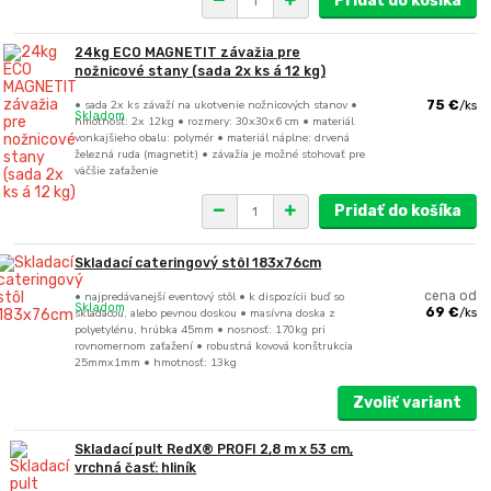
Pridať do košíka
24kg ECO MAGNETIT závažia pre
nožnicové stany (sada 2x ks á 12 kg)
• sada 2x ks závaží na ukotvenie nožnicových stanov •
75 €
/
ks
Skladom
hmotnosť: 2x 12kg • rozmery: 30x30x6 cm • materiál
vonkajšieho obalu: polymér • materiál náplne: drvená
železná ruda (magnetit) • závažia je možné stohovať pre
väčšie zaťaženie
Pridať do košíka
Skladací cateringový stôl 183x76cm
• najpredávanejší eventový stôl • k dispozícii buď so
cena od
Skladom
skladacou, alebo pevnou doskou • masívna doska z
69 €
/
ks
polyetylénu, hrúbka 45mm • nosnosť: 170kg pri
rovnomernom zaťažení • robustná kovová konštrukcia
25mmx1mm • hmotnosť: 13kg
Zvoliť variant
Skladací pult RedX® PROFI 2,8 m x 53 cm,
vrchná časť: hliník