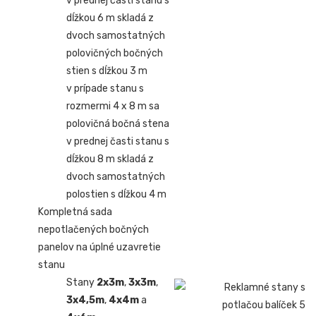
v prednej časti stanu s
dĺžkou 6 m skladá z
dvoch samostatných
polovičných bočných
stien s dĺžkou 3 m
v prípade stanu s
rozmermi 4 x 8 m sa
polovičná bočná stena
v prednej časti stanu s
dĺžkou 8 m skladá z
dvoch samostatných
polostien s dĺžkou 4 m
Kompletná sada
nepotlačených bočných
panelov na úplné uzavretie
stanu
Stany
2x3m
,
3x3m
,
3x4,5m
,
4x4m
a