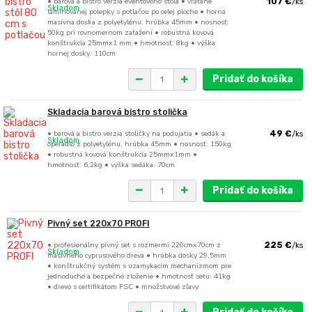
• barová a bistro verzia eventového stola • vrátane
107 €
/
ks
Skladom
laminovanej polepky s potlačou po celej ploche • horná
masívna doska z polyetylénu, hrúbka 45mm • nosnosť:
50kg pri rovnomernom zaťažení • robustná kovová
konštrukcia 25mmx1 mm • hmotnosť: 8kg • výška
hornej dosky: 110cm
Pridať do košíka
Skladacia barová bistro stolička
• barová a bistro verzia stoličky na podujatia • sedák a
49 €
/
ks
Skladom
operadlo z polyetylénu, hrúbka 45mm • nosnosť: 150kg
• robustná kovová konštrukcia 25mmx1mm •
hmotnosť: 6,2kg • výška sedáka: 70cm
Pridať do košíka
Pivný set 220x70 PROFI
• profesionálny pivný set s rozmermi 220cmx70cm z
225 €
/
ks
Skladom
masívneho cyprusového dreva • hrúbka dosky 29,5mm
• konštrukčný systém s uzamykacím mechanizmom pre
jednoduché a bezpečné zloženie • hmotnosť setu: 41kg
• drevo s certifikátom FSC • množstvové zľavy