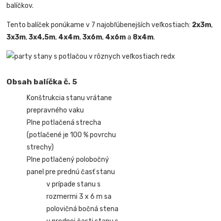
balíčkov.
Tento balíček ponúkame v 7 najobľúbenejších veľkostiach:
2x3m
,
3x3m
,
3x4,5m
,
4x4m
,
3x6m
,
4x6m
a
8x4m
.
Obsah balíčka č. 5
Konštrukcia stanu vrátane
prepravného vaku
Plne potlačená strecha
(potlačené je 100 % povrchu
strechy)
Plne potlačený polobočný
panel pre prednú časť stanu
v prípade stanu s
rozmermi 3 x 6 m sa
polovičná bočná stena