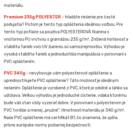
materiálu.
Premium 235g POLYESTER
– hľadáte riešenie pre časté
podujatia? Potom je tento typ opláštenia ideálnou voľbou. Pre
tento typ potlače sa používa POLYESTEROVÁ tkanina s
vnútornou PU vrstvou s gramážou 235 g/m². Znížená horľavosť a
stabilita farieb voči UV žiareniu sú samozrejmosťou. Výhodou je
vysoká stabilita farieb a jednoduchšia manipulácia v porovnaní s
PVC opláštením.
PVC 340g
– nevyhovuje vám polyesterové opláštenie a
uprednostňujete PVC opláštenie? Táto možnosť je ideálnym
riešením. Opláštenie je vyrobené z PVC, ktoré je odolné a ľahko sa
udržiava. Veľkou výhodou je jednoduché čistenie, vďaka ktorému
bude váš stan vždy vyzerať dobre. V porovnaní s polyesterom je
PVC tvrdšie a menej „pružné“. Hmotnosť materiálu je 340 g/m².
Naše PVC opláštenie má certifikát B1, čo znamená, že spĺňa
prísne európske normy požiarnej bezpečnosti.