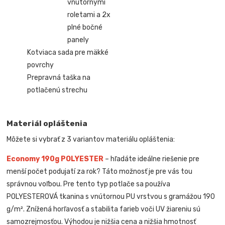
vnútornými
roletami a 2x
plné bočné
panely
Kotviaca sada pre mäkké
povrchy
Prepravná taška na
potlačenú strechu
Materiál opláštenia
Môžete si vybrať z 3 variantov materiálu opláštenia:
Economy 190g POLYESTER
– hľadáte ideálne riešenie pre
menší počet podujatí za rok? Táto možnosť je pre vás tou
správnou voľbou. Pre tento typ potlače sa používa
POLYESTEROVÁ tkanina s vnútornou PU vrstvou s gramážou 190
g/m². Znížená horľavosť a stabilita farieb voči UV žiareniu sú
samozrejmosťou. Výhodou je nižšia cena a nižšia hmotnosť