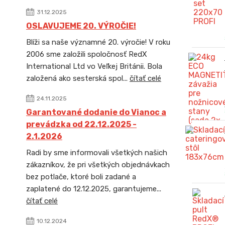
31.12.2025
OSLAVUJEME 20. VÝROČIE!
Blíži sa naše významné 20. výročie! V roku
2006 sme založili spoločnosť RedX
International Ltd vo Veľkej Británii. Bola
založená ako sesterská spol...
čítať celé
24.11.2025
Garantované dodanie do Vianoc a
prevádzka od 22.12.2025 -
2.1.2026
Radi by sme informovali všetkých našich
zákazníkov, že pri všetkých objednávkach
bez potlače, ktoré boli zadané a
zaplatené do 12.12.2025, garantujeme...
čítať celé
10.12.2024