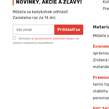
NOVINKY, AKCIE A ZĽAVY!
Kot
Pre
Môžete sa kedykoľvek odhlásiť.
Zasielame raz za 14 dní.
Materiá
Prihlásiť sa
Môžete s
Súhlasím so
spracovaním osobných údajov
za
účelom zasielania newslettera.
Econom
správnou
Znížená 
materiál
Premiu
tento ty
stabilit
porovnan
PVC 34