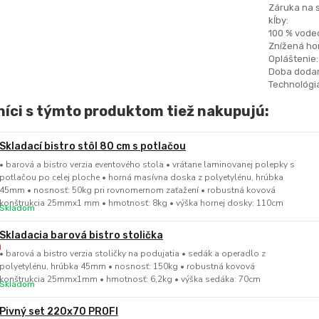
Záruka na 
kĺby:
100 % vode
Znížená hor
Opláštenie:
Doba dodan
Technológia
íci s týmto produktom tiež nakupujú:
Skladací bistro stôl 80 cm s potlačou
• barová a bistro verzia eventového stola • vrátane laminovanej polepky s
potlačou po celej ploche • horná masívna doska z polyetylénu, hrúbka
45mm • nosnosť: 50kg pri rovnomernom zaťažení • robustná kovová
konštrukcia 25mmx1 mm • hmotnosť: 8kg • výška hornej dosky: 110cm
Skladom
Skladacia barová bistro stolička
• barová a bistro verzia stoličky na podujatia • sedák a operadlo z
polyetylénu, hrúbka 45mm • nosnosť: 150kg • robustná kovová
konštrukcia 25mmx1mm • hmotnosť: 6,2kg • výška sedáka: 70cm
Skladom
Pivný set 220x70 PROFI