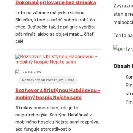
Dokonalé grilovanie bez slniečka
Zvýrazni
Leto na záhrade má jednu slabinu.
stan s n
Slniečko, ktoré si každú sobotu robí, čo
maloobch
chce. Buď pečie tak, že pri grile vydržíte
päť minút, alebo sa objaví mrak ...
čítať
Tento ba
celé
Obsah b
24.04.2026
Kon
Rozhovory so zákazníkmi RedX
Pln
Rozhovor s Kristýnou Habáňovou –
str
mobilný hospic Nejste sami
Pln
10 rokov pomoci tam, kde je to
najpotrebnejšie. Kristýna Habáňová z
mobilného hospicu Nejste sami rozpráva,
ako funguje starostlivosť o