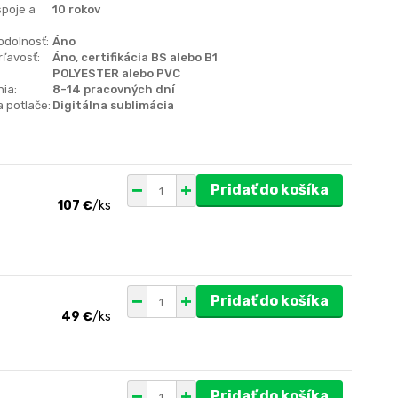
spoje a
10 rokov
odolnosť:
Áno
ľavosť:
Áno, certifikácia BS alebo B1
POLYESTER alebo PVC
ia:
8-14 pracovných dní
 potlače:
Digitálna sublimácia
Pridať do košíka
107 €
/
ks
Pridať do košíka
49 €
/
ks
Pridať do košíka