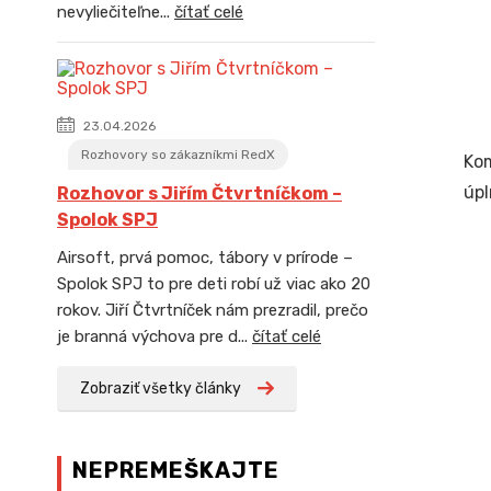
nevyliečiteľne...
čítať celé
23.04.2026
Rozhovory so zákazníkmi RedX
Ko
úpl
Rozhovor s Jiřím Čtvrtníčkom –
Spolok SPJ
Airsoft, prvá pomoc, tábory v prírode –
Spolok SPJ to pre deti robí už viac ako 20
rokov. Jiří Čtvrtníček nám prezradil, prečo
je branná výchova pre d...
čítať celé
Zobraziť všetky články
NEPREMEŠKAJTE