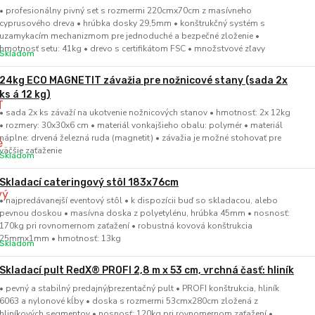
• profesionálny pivný set s rozmermi 220cmx70cm z masívneho
cyprusového dreva • hrúbka dosky 29,5mm • konštrukčný systém s
uzamykacím mechanizmom pre jednoduché a bezpečné zloženie •
hmotnosť setu: 41kg • drevo s certifikátom FSC • množstvové zľavy
Skladom
24kg ECO MAGNETIT závažia pre nožnicové stany (sada 2x
ks á 12 kg)
• sada 2x ks závaží na ukotvenie nožnicových stanov • hmotnosť: 2x 12kg
• rozmery: 30x30x6 cm • materiál vonkajšieho obalu: polymér • materiál
náplne: drvená železná ruda (magnetit) • závažia je možné stohovať pre
väčšie zaťaženie
Skladom
Skladací cateringový stôl 183x76cm
• najpredávanejší eventový stôl • k dispozícii buď so skladacou, alebo
pevnou doskou • masívna doska z polyetylénu, hrúbka 45mm • nosnosť:
170kg pri rovnomernom zaťažení • robustná kovová konštrukcia
25mmx1mm • hmotnosť: 13kg
Skladom
Skladací pult RedX® PROFI 2,8 m x 53 cm, vrchná časť: hliník
• pevný a stabilný predajný/prezentačný pult • PROFI konštrukcia, hliník
6063 a nylonové kĺby • doska s rozmermi 53cmx280cm zložená z
hliníkových segmentov • nosnosť: 120kg pri rovnomernom zaťažení •