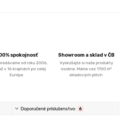
00% spokojnosť
Showroom a sklad v ČB
predávame od roku 2006,
Vyskúšajte si naše produkty
ž v 16 krajinách po celej
osobne. Máme cez 1700 m²
Európe.
skladových plôch.
Doporučené príslušenstvo:
6