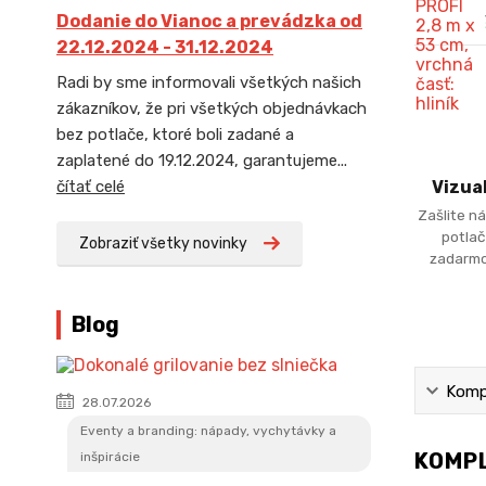
Dodanie do Vianoc a prevádzka od
22.12.2024 - 31.12.2024
Radi by sme informovali všetkých našich
zákazníkov, že pri všetkých objednávkach
bez potlače, ktoré boli zadané a
zaplatené do 19.12.2024, garantujeme...
čítať celé
Vizua
Zašlite ná
potlač
Zobraziť všetky novinky
zadarmo
Blog
Kompl
28.07.2026
Eventy a branding: nápady, vychytávky a
KOMPL
inšpirácie