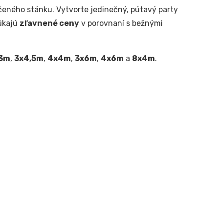
čeného stánku. Vytvorte jedinečný, pútavý party
úkajú
zľavnené ceny
v porovnaní s bežnými
3m
,
3x4,5m
,
4x4m
,
3x6m
,
4x6m
a
8x4m
.