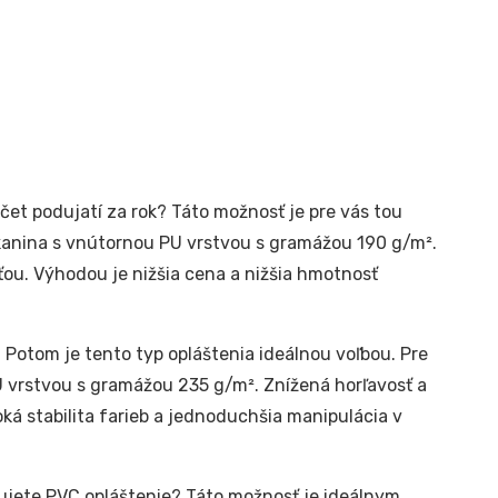
čet podujatí za rok? Táto možnosť je pre vás tou
kanina s vnútornou PU vrstvou s gramážou 190 g/m².
ťou. Výhodou je nižšia cena a nižšia hmotnosť
 Potom je tento typ opláštenia ideálnou voľbou. Pre
 vrstvou s gramážou 235 g/m². Znížená horľavosť a
ká stabilita farieb a jednoduchšia manipulácia v
jete PVC opláštenie? Táto možnosť je ideálnym