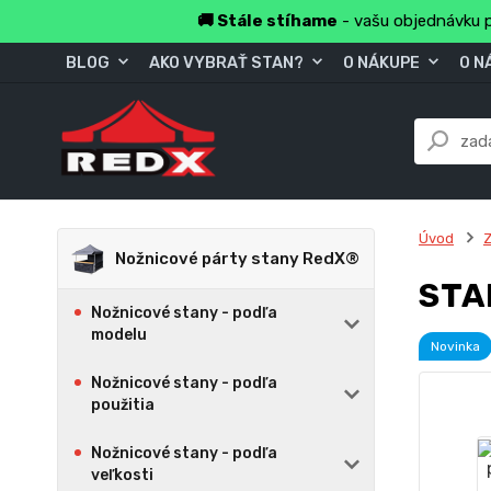
🚚 Stále stíhame
- vašu objednávku p
BLOG
AKO VYBRAŤ STAN?
O NÁKUPE
O N
Úvod
Z
Nožnicové párty stany RedX®
STA
Nožnicové stany - podľa
modelu
Novinka
Nožnicové stany - podľa
použitia
Nožnicové stany - podľa
veľkosti