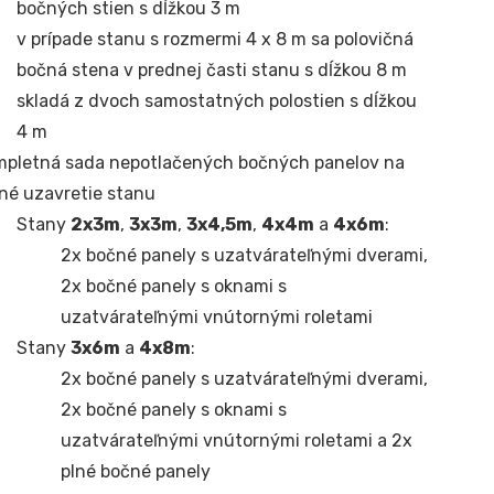
bočných stien s dĺžkou 3 m
v prípade stanu s rozmermi 4 x 8 m sa polovičná
bočná stena v prednej časti stanu s dĺžkou 8 m
skladá z dvoch samostatných polostien s dĺžkou
4 m
mpletná sada nepotlačených bočných panelov na
né uzavretie stanu
Stany
2x3m
,
3x3m
,
3x4,5m
,
4x4m
a
4x6m
:
2x bočné panely s uzatvárateľnými dverami,
2x bočné panely s oknami s
uzatvárateľnými vnútornými roletami
Stany
3x6m
a
4x8m
:
2x bočné panely s uzatvárateľnými dverami,
2x bočné panely s oknami s
uzatvárateľnými vnútornými roletami a 2x
plné bočné panely