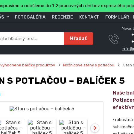
ripravíme a odošleme do 1-2 pracovných dní bez expresného prí
ÁS
FOTOGALÉRIA
RECENZIE
KONTAKT
FORMULÁR -
Neviet
Hľadať
info@
výhodnené balíčky produktov
Nožnicové stany s potlačou
Stan s
N S POTLAČOU – BALÍČEK 5
Naše ba
Potlače
efektív
• robustná
sublimačno