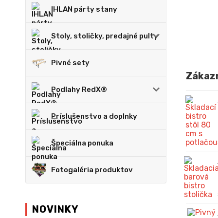
IHLAN párty stany
Stoly, stoličky, predajné pulty
Pivné sety
Zákazn
Podlahy RedX®
Príslušenstvo a doplnky
Špeciálna ponuka
Fotogaléria produktov
NOVINKY