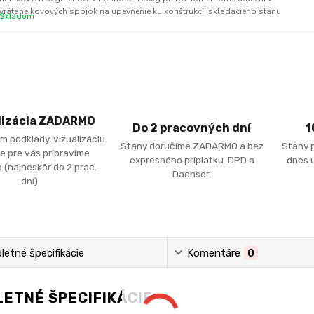
vrátane kovových spojok na upevnenie ku konštrukcii skladacieho stanu
Skladom
lizácia ZADARMO
Do 2 pracovných dní
1
m podklady, vizualizáciu
Stany doručíme ZADARMO a bez
Stany 
e pre vás pripravíme
expresného príplatku. DPD a
dnes u
 (najneskôr do 2 prac.
Dachser.
dní).
etné špecifikácie
Komentáre
0
ETNÉ ŠPECIFIKÁCIE