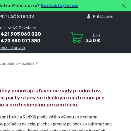
platku. Máte otázku?
Kontaktujte nás
 POTLAČ STANOV
Prihlásenie
e si rady? Zavolajte.
+421 905 060 020
0
ks
za
0 €
+420 380 071 380
redx-stany.sk
 potlačou – balíček 5
líčky ponúkajú zľavnené sady produktov.
né party stany sú ideálnym nástrojom pre
nu a profesionálnu prezentáciu.
 konštrukcia RedX® podľa vášho výberu • strecha so
u potlačou na celej ploche • predný polobok so sublimačnou