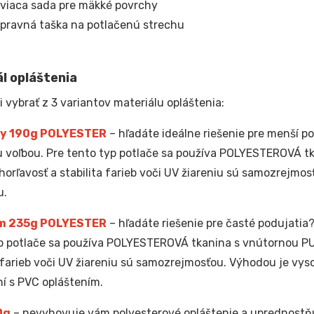
viaca sada pre mäkké povrchy
pravná taška na potlačenú strechu
l opláštenia
i vybrať z 3 variantov materiálu opláštenia:
y 190g POLYESTER
– hľadáte ideálne riešenie pre menší po
 voľbou. Pre tento typ potlače sa používa POLYESTEROVÁ t
horľavosť a stabilita farieb voči UV žiareniu sú samozrejmos
u.
m 235g POLYESTER
– hľadáte riešenie pre časté podujatia?
p potlače sa používa POLYESTEROVÁ tkanina s vnútornou PU
a farieb voči UV žiareniu sú samozrejmosťou. Výhodou je vyso
í s PVC opláštením.
0g
– nevyhovuje vám polyesterové opláštenie a uprednostňu