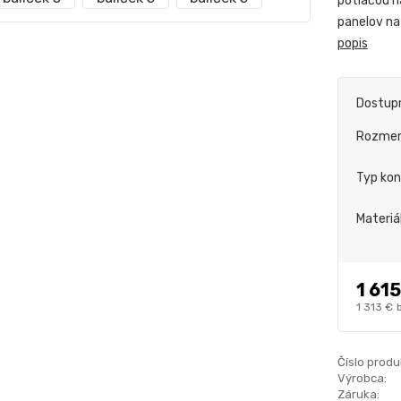
potlačou n
panelov na
popis
Dostup
Rozme
Typ kon
Materiá
1 615
1 313 €
Číslo produ
Výrobca:
Záruka: