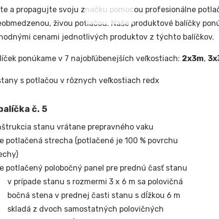
te a propagujte svoju značku pomocou profesionálne potla
eobmedzenou, živou potlačou. Naše produktové balíčky pon
odnými cenami jednotlivých produktov z týchto balíčkov.
líček ponúkame v 7 najobľúbenejších veľkostiach:
2x3m
,
3x
alíčka č. 5
štrukcia stanu vrátane prepravného vaku
e potlačená strecha (potlačené je 100 % povrchu
echy)
e potlačený polobočný panel pre prednú časť stanu
v prípade stanu s rozmermi 3 x 6 m sa polovičná
bočná stena v prednej časti stanu s dĺžkou 6 m
skladá z dvoch samostatných polovičných