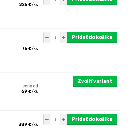
225 €
/
ks
Pridať do košíka
75 €
/
ks
Zvoliť variant
cena od
69 €
/
ks
Pridať do košíka
389 €
/
ks