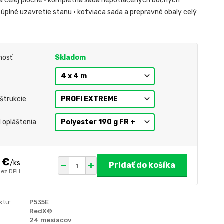
a celej ploche • kompletná sada nepotlačených bočných
 úplné uzavretie stanu • kotviaca sada a prepravné obaly
celý
nosť
Skladom
r
štrukcie
l opláštenia
 €
/
ks
Pridať do košíka
bez DPH
ktu:
P535E
RedX®
24 mesiacov