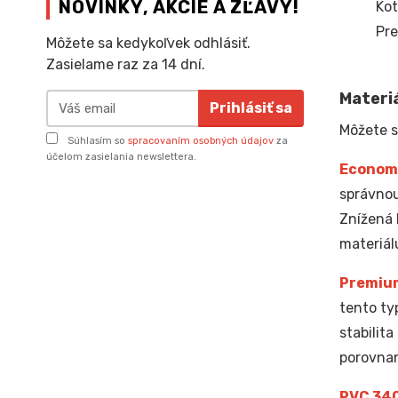
NOVINKY, AKCIE A ZĽAVY!
Kot
Pre
Môžete sa kedykoľvek odhlásiť.
Zasielame raz za 14 dní.
Materiá
Prihlásiť sa
Môžete s
Súhlasím so
spracovaním osobných údajov
za
účelom zasielania newslettera.
Econom
správnou
Znížená 
materiál
Premiu
tento ty
stabilit
porovnan
PVC 34