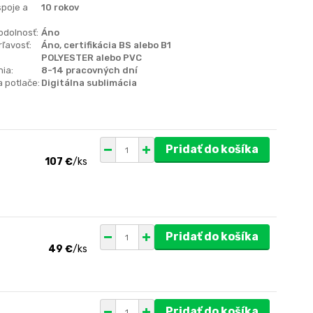
spoje a
10 rokov
odolnosť:
Áno
ľavosť:
Áno, certifikácia BS alebo B1
POLYESTER alebo PVC
ia:
8-14 pracovných dní
 potlače:
Digitálna sublimácia
Pridať do košíka
107 €
/
ks
Pridať do košíka
49 €
/
ks
Pridať do košíka