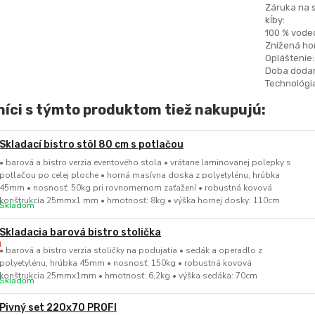
Záruka na 
kĺby:
100 % vode
Znížená hor
Opláštenie:
Doba dodan
Technológia
íci s týmto produktom tiež nakupujú:
Skladací bistro stôl 80 cm s potlačou
• barová a bistro verzia eventového stola • vrátane laminovanej polepky s
potlačou po celej ploche • horná masívna doska z polyetylénu, hrúbka
45mm • nosnosť: 50kg pri rovnomernom zaťažení • robustná kovová
konštrukcia 25mmx1 mm • hmotnosť: 8kg • výška hornej dosky: 110cm
Skladom
Skladacia barová bistro stolička
• barová a bistro verzia stoličky na podujatia • sedák a operadlo z
polyetylénu, hrúbka 45mm • nosnosť: 150kg • robustná kovová
konštrukcia 25mmx1mm • hmotnosť: 6,2kg • výška sedáka: 70cm
Skladom
Pivný set 220x70 PROFI