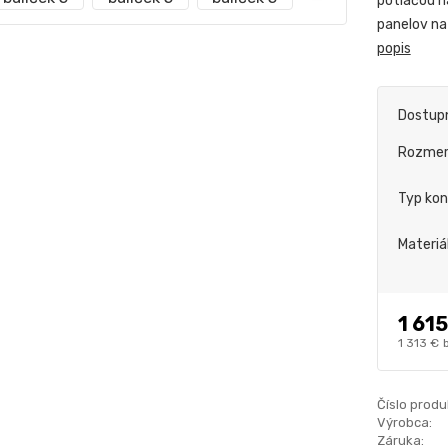
potlačou n
panelov na
popis
Dostup
Rozme
Typ kon
Materiá
1 615
1 313 €
Číslo produ
Výrobca:
Záruka: