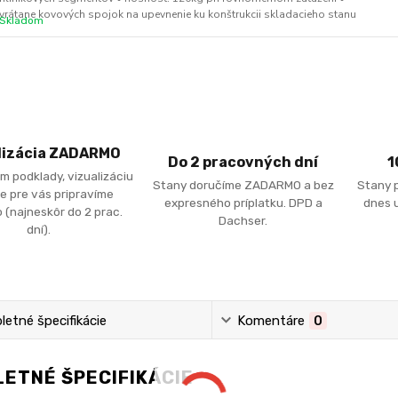
vrátane kovových spojok na upevnenie ku konštrukcii skladacieho stanu
Skladom
lizácia ZADARMO
Do 2 pracovných dní
1
m podklady, vizualizáciu
Stany doručíme ZADARMO a bez
Stany 
e pre vás pripravíme
expresného príplatku. DPD a
dnes u
 (najneskôr do 2 prac.
Dachser.
dní).
etné špecifikácie
Komentáre
0
ETNÉ ŠPECIFIKÁCIE