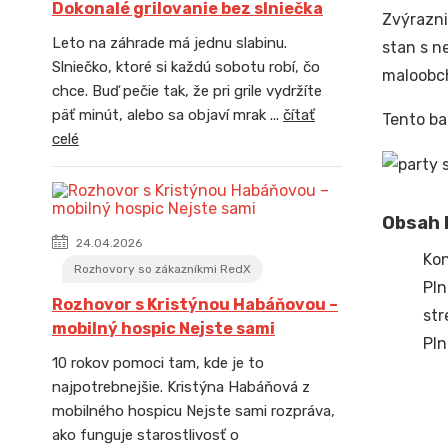
Dokonalé grilovanie bez slniečka
Zvýrazni
Leto na záhrade má jednu slabinu.
stan s n
Slniečko, ktoré si každú sobotu robí, čo
maloobch
chce. Buď pečie tak, že pri grile vydržíte
päť minút, alebo sa objaví mrak ...
čítať
Tento ba
celé
Obsah b
24.04.2026
Kon
Rozhovory so zákazníkmi RedX
Pln
Rozhovor s Kristýnou Habáňovou –
str
mobilný hospic Nejste sami
Pln
10 rokov pomoci tam, kde je to
najpotrebnejšie. Kristýna Habáňová z
mobilného hospicu Nejste sami rozpráva,
ako funguje starostlivosť o