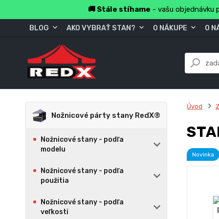
🚚 Stále stíhame
- vašu objednávku p
BLOG
AKO VYBRAŤ STAN?
O NÁKUPE
O N
Úvod
Z
Nožnicové párty stany RedX®
STA
Nožnicové stany - podľa
modelu
Novinka
Nožnicové stany - podľa
použitia
Nožnicové stany - podľa
veľkosti