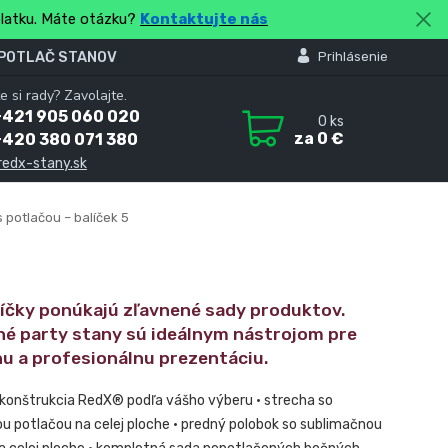
platku. Máte otázku?
Kontaktujte nás
 POTLAČ STANOV
Prihlásenie
e si rady? Zavolajte.
+421 905 060 020
0
ks
za
0 €
+420 380 071 380
redx-stany.sk
 potlačou – balíček 5
líčky ponúkajú zľavnené sady produktov.
né party stany sú ideálnym nástrojom pre
nu a profesionálnu prezentáciu.
 konštrukcia RedX® podľa vášho výberu • strecha so
u potlačou na celej ploche • predný polobok so sublimačnou