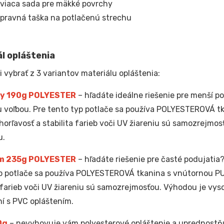
viaca sada pre mäkké povrchy
pravná taška na potlačenú strechu
l opláštenia
i vybrať z 3 variantov materiálu opláštenia:
y 190g POLYESTER
– hľadáte ideálne riešenie pre menší po
 voľbou. Pre tento typ potlače sa používa POLYESTEROVÁ t
horľavosť a stabilita farieb voči UV žiareniu sú samozrejmos
u.
m 235g POLYESTER
– hľadáte riešenie pre časté podujatia?
p potlače sa používa POLYESTEROVÁ tkanina s vnútornou PU
a farieb voči UV žiareniu sú samozrejmosťou. Výhodou je vyso
í s PVC opláštením.
0g
– nevyhovuje vám polyesterové opláštenie a uprednostňu