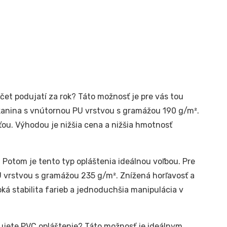
čet podujatí za rok? Táto možnosť je pre vás tou
kanina s vnútornou PU vrstvou s gramážou 190 g/m².
ťou. Výhodou je nižšia cena a nižšia hmotnosť
 Potom je tento typ opláštenia ideálnou voľbou. Pre
 vrstvou s gramážou 235 g/m². Znížená horľavosť a
ká stabilita farieb a jednoduchšia manipulácia v
jete PVC opláštenie? Táto možnosť je ideálnym