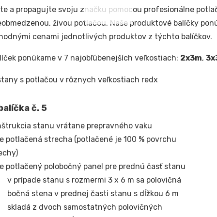
te a propagujte svoju značku pomocou profesionálne potla
eobmedzenou, živou potlačou. Naše produktové balíčky pon
odnými cenami jednotlivých produktov z týchto balíčkov.
líček ponúkame v 7 najobľúbenejších veľkostiach:
2x3m
,
3x
alíčka č. 5
štrukcia stanu vrátane prepravného vaku
e potlačená strecha (potlačené je 100 % povrchu
echy)
e potlačený polobočný panel pre prednú časť stanu
v prípade stanu s rozmermi 3 x 6 m sa polovičná
bočná stena v prednej časti stanu s dĺžkou 6 m
skladá z dvoch samostatných polovičných