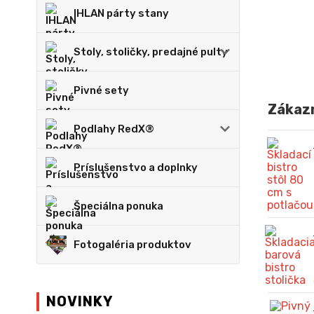
IHLAN párty stany
Stoly, stoličky, predajné pulty
Pivné sety
Zákazn
Podlahy RedX®
Príslušenstvo a doplnky
Špeciálna ponuka
Fotogaléria produktov
NOVINKY