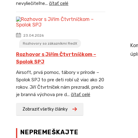
nevyliečiteľne...
čítať celé
23.04.2026
Rozhovory so zákazníkmi RedX
Ko
úpl
Rozhovor s Jiřím Čtvrtníčkom –
Spolok SPJ
Airsoft, prvá pomoc, tábory v prírode –
Spolok SPJ to pre deti robí už viac ako 20
rokov. Jiří Čtvrtníček nám prezradil, prečo
je branná výchova pre d...
čítať celé
Zobraziť všetky články
NEPREMEŠKAJTE