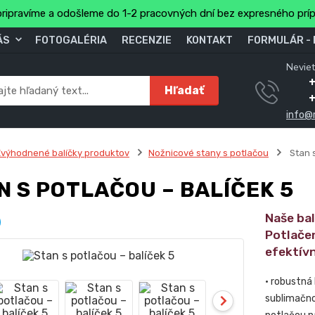
ripravíme a odošleme do 1-2 pracovných dní bez expresného prí
ÁS
FOTOGALÉRIA
RECENZIE
KONTAKT
FORMULÁR -
Neviet
Hľadať
info@
výhodnené balíčky produktov
Nožnicové stany s potlačou
Stan s
N S POTLAČOU – BALÍČEK 5
Naše ba
Potlače
efektív
• robustná
sublimačno