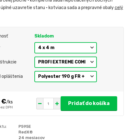
a celej ploche • kompletná sada nepotlačených bočných
 úplné uzavretie stanu • kotviaca sada a prepravné obaly
celý
nosť
Skladom
r
štrukcie
l opláštenia
 €
/
ks
Pridať do košíka
bez DPH
ktu:
P595E
RedX®
24 mesiacov