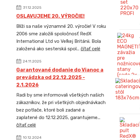
31.12.2025
OSLAVUJEME 20. VÝROČIE!
Blíži sa naše významné 20. výročie! V roku
2006 sme založili spoločnosť RedX
International Ltd vo Veľkej Británii. Bola
založená ako sesterská spol...
čítať celé
24.11.2025
Garantované dodanie do Vianoc a
prevádzka od 22.12.2025 -
2.1.2026
Radi by sme informovali všetkých našich
zákazníkov, že pri všetkých objednávkach
bez potlače, ktoré boli zadané a
zaplatené do 12.12.2025, garantujeme...
čítať celé
10.12.2024