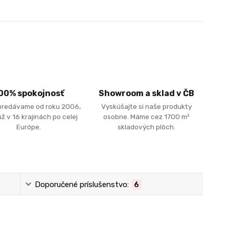
00% spokojnosť
Showroom a sklad v ČB
predávame od roku 2006,
Vyskúšajte si naše produkty
ž v 16 krajinách po celej
osobne. Máme cez 1700 m²
Európe.
skladových plôch.
Doporučené príslušenstvo:
6