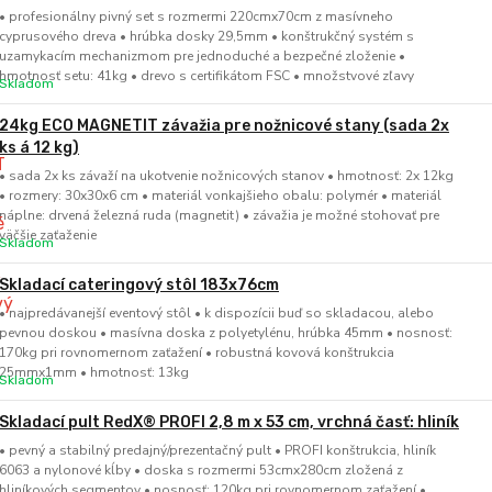
• profesionálny pivný set s rozmermi 220cmx70cm z masívneho
cyprusového dreva • hrúbka dosky 29,5mm • konštrukčný systém s
uzamykacím mechanizmom pre jednoduché a bezpečné zloženie •
hmotnosť setu: 41kg • drevo s certifikátom FSC • množstvové zľavy
Skladom
24kg ECO MAGNETIT závažia pre nožnicové stany (sada 2x
ks á 12 kg)
• sada 2x ks závaží na ukotvenie nožnicových stanov • hmotnosť: 2x 12kg
• rozmery: 30x30x6 cm • materiál vonkajšieho obalu: polymér • materiál
náplne: drvená železná ruda (magnetit) • závažia je možné stohovať pre
väčšie zaťaženie
Skladom
Skladací cateringový stôl 183x76cm
• najpredávanejší eventový stôl • k dispozícii buď so skladacou, alebo
pevnou doskou • masívna doska z polyetylénu, hrúbka 45mm • nosnosť:
170kg pri rovnomernom zaťažení • robustná kovová konštrukcia
25mmx1mm • hmotnosť: 13kg
Skladom
Skladací pult RedX® PROFI 2,8 m x 53 cm, vrchná časť: hliník
• pevný a stabilný predajný/prezentačný pult • PROFI konštrukcia, hliník
6063 a nylonové kĺby • doska s rozmermi 53cmx280cm zložená z
hliníkových segmentov • nosnosť: 120kg pri rovnomernom zaťažení •