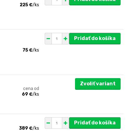
225 €
/
ks
Pridať do košíka
75 €
/
ks
Zvoliť variant
cena od
69 €
/
ks
Pridať do košíka
389 €
/
ks