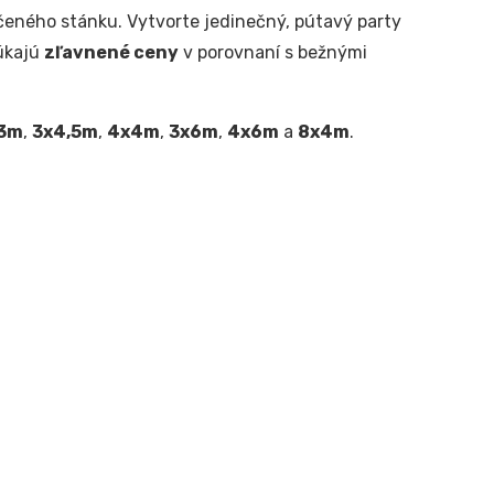
čeného stánku. Vytvorte jedinečný, pútavý party
úkajú
zľavnené ceny
v porovnaní s bežnými
3m
,
3x4,5m
,
4x4m
,
3x6m
,
4x6m
a
8x4m
.