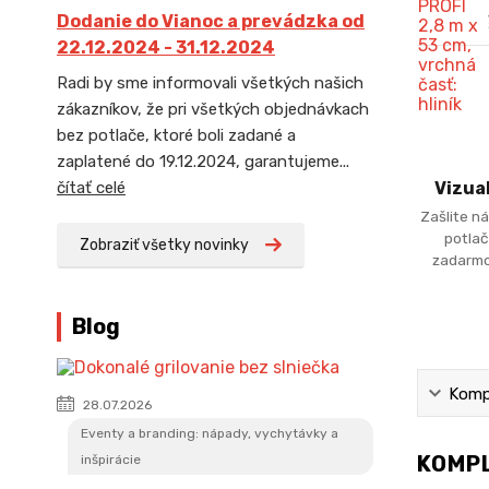
Dodanie do Vianoc a prevádzka od
22.12.2024 - 31.12.2024
Radi by sme informovali všetkých našich
zákazníkov, že pri všetkých objednávkach
bez potlače, ktoré boli zadané a
zaplatené do 19.12.2024, garantujeme...
čítať celé
Vizua
Zašlite ná
potlač
Zobraziť všetky novinky
zadarmo
Blog
Kompl
28.07.2026
Eventy a branding: nápady, vychytávky a
KOMPL
inšpirácie