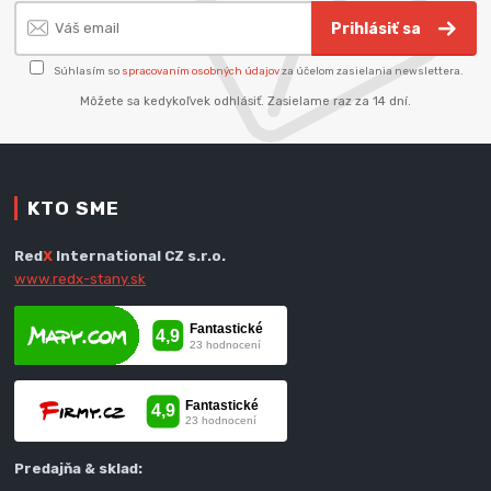
Prihlásiť sa
Súhlasím so
spracovaním osobných údajov
za účelom zasielania newslettera.
Môžete sa kedykoľvek odhlásiť. Zasielame raz za 14 dní.
KTO SME
Red
X
International CZ s.r.o.
www.redx-stany.sk
Predajňa & sklad: