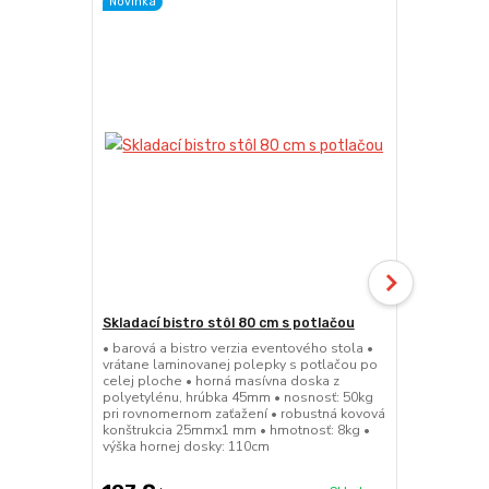
Novinka
Skladací bistro stôl 80 cm s potlačou
Skladacia b
• barová a bistro verzia eventového stola •
• barová a bi
vrátane laminovanej polepky s potlačou po
• sedák a op
celej ploche • horná masívna doska z
45mm • nosn
polyetylénu, hrúbka 45mm • nosnosť: 50kg
konštrukcia
pri rovnomernom zaťažení • robustná kovová
výška sedák
konštrukcia 25mmx1 mm • hmotnosť: 8kg •
výška hornej dosky: 110cm