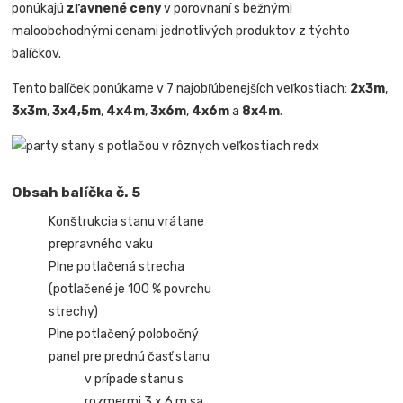
ponúkajú
zľavnené ceny
v porovnaní s bežnými
maloobchodnými cenami jednotlivých produktov z týchto
balíčkov.
Tento balíček ponúkame v 7 najobľúbenejších veľkostiach:
2x3m
,
3x3m
,
3x4,5m
,
4x4m
,
3x6m
,
4x6m
a
8x4m
.
Obsah balíčka č. 5
Konštrukcia stanu vrátane
prepravného vaku
Plne potlačená strecha
(potlačené je 100 % povrchu
strechy)
Plne potlačený polobočný
panel pre prednú časť stanu
v prípade stanu s
rozmermi 3 x 6 m sa