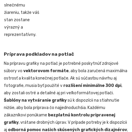
slnečnému
žiareniu, takže váš
stan zostane
výrazný a
reprezentatívny.
Príprava podkladov na potlač
Na prípravu grafiky na potlač je potrebné poskytnúť zdrojové
súbory vo
vektorovom formáte
, aby bola zaručená maximálna
ostrosť a kvalita konečnej potlače. Ak sú súčasťou návrhu aj
fotografie, musia byť použité v
rozlíšení minimálne 300 dpi
,
aby zostali ostré a detailné aj pri veľkoformátovej potlači.
Šablóny na vytváranie grafiky
sú k dispozícii na stiahnutie
nižšie, aby bola príprava čo najjednoduchšia. Každému
zákazníkovi ponúkame
bezplatnú kontrolu pripravenej
grafiky
, vrátane drobných úprav. V prípade potreby je k dispozícii
aj
odborná pomoc našich skúsených grafických dizajnérov
,