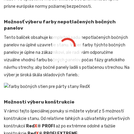
prísne európske normy požiarnej bezpečnosti.
Možnosť výberu farby nepotlačených bočných
panelov
Tento balíček obsahuje kompletnú sadu nepotlačených bočných
panelov na úplné uzavretie stanu. Výber farby týchto bočných
panelov je úplne na zákazníkovi, ale radi vám odporučíme
vizuálne vhodnú farbu bočných panelov počas fázy grafického
návrhu strechy, aby bočné panely ladili s potlačenou strechou. Na
výber je široká škála skladových farieb.:
Možnosti výberu konštrukcie
V rámci tejto špeciálnej ponuky si môžete vybrať z 5 možností
konštrukcie stanu. Od relatívne ľahkých a užívateľsky prívetivých
konštrukcií
Red
X
® PROFI
až po extrémne odolné a ťažšie
konštrukcie
Red
X
® PROFI EXTREME
: