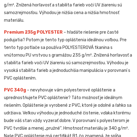
g/m². Znížená horľavosť a stabilita farieb voči UV žiareniu sú
samozrejmosťou. Výhodou je nižšia cena a nižšia hmotnosť
materiálu.
Premium 235g POLYESTER
– hľadáte riešenie pre časté
podujatia? Potom je tento typ opláštenia ideálnou voľbou. Pre
tento typ potlače sa používa POLYESTEROVÁ tkanina s
vnútornou PU vrstvou s gramážou 235 g/m². Znížená horľavosť a
stabilita farieb voči UV žiareniu sú samozrejmosťou. Výhodou je
vysoká stabilita farieb a jednoduchšia manipulácia v porovnaní s
PVC opláštením.
PVC 340g
– nevyhovuje vám polyesterové opláštenie a
uprednostňujete PVC opláštenie? Táto možnosť je ideálnym
riešením. Opláštenie je vyrobené z PVC, ktoré je odolné a ľahko sa
udržiava. Veľkou výhodou je jednoduché čistenie, vďaka ktorému
bude váš stan vždy vyzerať dobre. V porovnaní s polyesterom je
PVC tvrdšie a menej „pružné“. Hmotnosť materiálu je 340 g/m².
Naše PVC opláštenie má certifikát B1, čo znamená, že spĺňa