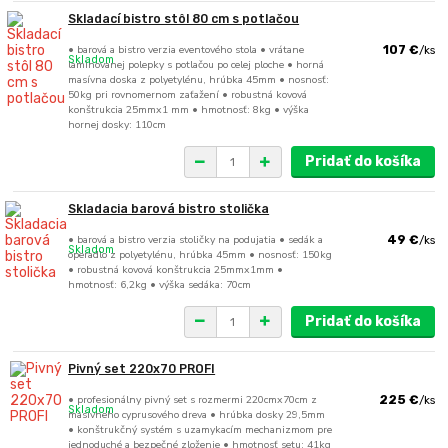
Skladací bistro stôl 80 cm s potlačou
• barová a bistro verzia eventového stola • vrátane
107 €
/
ks
Skladom
laminovanej polepky s potlačou po celej ploche • horná
masívna doska z polyetylénu, hrúbka 45mm • nosnosť:
50kg pri rovnomernom zaťažení • robustná kovová
konštrukcia 25mmx1 mm • hmotnosť: 8kg • výška
hornej dosky: 110cm
Pridať do košíka
Skladacia barová bistro stolička
• barová a bistro verzia stoličky na podujatia • sedák a
49 €
/
ks
Skladom
operadlo z polyetylénu, hrúbka 45mm • nosnosť: 150kg
• robustná kovová konštrukcia 25mmx1mm •
hmotnosť: 6,2kg • výška sedáka: 70cm
Pridať do košíka
Pivný set 220x70 PROFI
• profesionálny pivný set s rozmermi 220cmx70cm z
225 €
/
ks
Skladom
masívneho cyprusového dreva • hrúbka dosky 29,5mm
• konštrukčný systém s uzamykacím mechanizmom pre
jednoduché a bezpečné zloženie • hmotnosť setu: 41kg