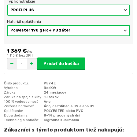
Typ konštrukcie
Materiál opláštenia
1 369 €
/
ks
1 113 €
bez DPH
Pridať do košíka
Číslo produktu:
P574E
Výrobca:
RedX®
Záruka:
24 mesiacov
Záruka na spoje a kĺby:
10 rokov
100 % vodeodolnosť:
Áno
Znížená horľavosť:
Áno, certifikácia BS alebo B1
Opláštenie:
POLYESTER alebo PVC
Doba dodania:
8-14 pracovných dní
Technológia potlače:
Digitálna sublimácia
Zákazníci s týmto produktom tiež nakupujú: