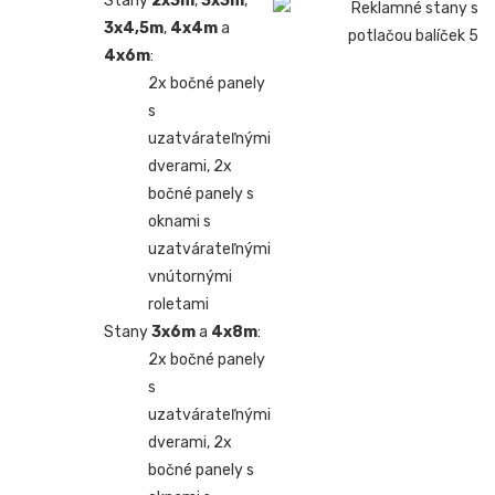
Stany
2x3m
,
3x3m
,
3x4,5m
,
4x4m
a
4x6m
:
2x bočné panely
s
uzatvárateľnými
dverami, 2x
bočné panely s
oknami s
uzatvárateľnými
vnútornými
roletami
Stany
3x6m
a
4x8m
:
2x bočné panely
s
uzatvárateľnými
dverami, 2x
bočné panely s