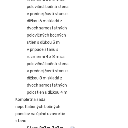
polovičná bočná stena
v prednej časti stanu s
dĺžkou 6 m skladá z
dvoch samostatných
polovičných bočných
stien s dĺžkou 3 m
v prípade stanu s
rozmermi 4 x 8 m sa
polovičná bočná stena
v prednej časti stanu s
dĺžkou 8 m skladá z
dvoch samostatných
polostien s dĺžkou 4 m
Kompletná sada
nepotlačených bočných
panelov na úplné uzavretie
stanu