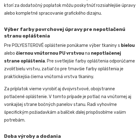
ktorí za dodatočný poplatok môžu poskytnúť rozsiahlejšie úpravy
alebo kompletné spracovanie grafického dizajnu.
Výber farby povrchovej úpravy pre nepotlačenú
stranu opláštenia
Pre POLYESTEROVÉ opláštenie ponúkame výber tkaniny s
bielou
alebo
čiernou vnútornou PU vrstvou
na
nepotlačenej
strane opláštenia
. Pre svetlejšie farby opláštenia odporúčame
zvoliť bielu vrstvu, zatiaľ čo pre tmavšie farby opláštenia je
praktickejšia čierna vnútorná vrstva tkaniny.
Za príplatok vieme vyrobiť aj dvojvrstvové, obojstranne
potlačené opláštenie. V tomto prípade je potlač na vnútornej aj
vonkajšej strane bočných panelov stanu. Radi vyhovíme
špecifickým požiadavkám a balíček ďalej prispôsobíme vašim
potrebám.
Doba výroby a dodania