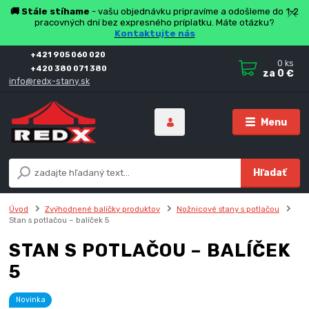
🚚 Stále stíhame
- vašu objednávku pripravíme a odošleme do 1-2
pracovných dní bez expresného príplatku. Máte otázku?
Kontaktujte nás
+421 905 060 020
0
ks
+420 380 071 380
za
0 €
info@redx-stany.sk
Menu
Hľadať
Úvod
Zvýhodnené balíčky produktov
Nožnicové stany s potlačou
Stan s potlačou – balíček 5
STAN S POTLAČOU – BALÍČEK
5
Novinka