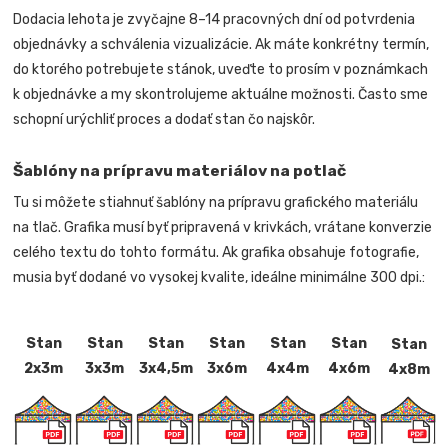
Dodacia lehota je zvyčajne 8–14 pracovných dní od potvrdenia
objednávky a schválenia vizualizácie. Ak máte konkrétny termín,
do ktorého potrebujete stánok, uveďte to prosím v poznámkach
k objednávke a my skontrolujeme aktuálne možnosti. Často sme
schopní urýchliť proces a dodať stan čo najskôr.
Šablóny na prípravu materiálov na potlač
Tu si môžete stiahnuť šablóny na prípravu grafického materiálu
na tlač. Grafika musí byť pripravená v krivkách, vrátane konverzie
celého textu do tohto formátu. Ak grafika obsahuje fotografie,
musia byť dodané vo vysokej kvalite, ideálne minimálne 300 dpi.:
Stan
Stan
Stan
Stan
Stan
Stan
Stan
2x3m
3x3m
3x4,5m
3x6m
4x4m
4x6m
4x8m