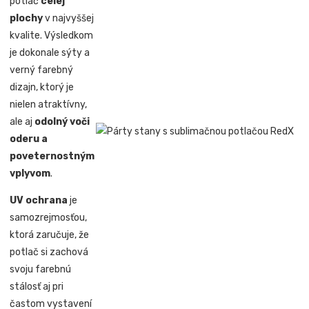
potlač
celej
plochy
v najvyššej
kvalite. Výsledkom
je dokonale sýty a
verný farebný
dizajn, ktorý je
nielen atraktívny,
ale aj
odolný voči
oderu a
poveternostným
vplyvom
.
UV ochrana
je
samozrejmosťou,
ktorá zaručuje, že
potlač si zachová
svoju farebnú
stálosť aj pri
častom vystavení