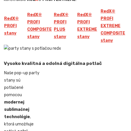
Red
X
®
Red
X
®
Red
X
®
Red
X
®
Red
X
®
PROFI
PROFI
PROFI
PROFI
PROFI
EXTREME
COMPOSITE
PLUS
EXTREME
stany
COMPOSITE
stany
stany
stany
stany
Vysoko kvalitná a odolná digitálna potlač
Naše pop-up party
stany sú
potlačené
pomocou
modernej
sublimačnej
technológie
,
ktorá umožňuje