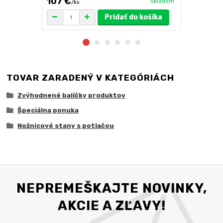
107 €
49 €
Skladom
/
ks
/
ks
Pridať do košíka
TOVAR ZARADENÝ V KATEGÓRIÁCH
Zvýhodnené balíčky produktov
Špeciálna ponuka
Nožnicové stany s potlačou
NEPREMEŠKAJTE NOVINKY,
AKCIE A ZĽAVY!