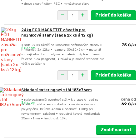
• drevo s certifikátom FSC • množstvové zľavy
Pridať do košíka
24kg ECO MAGNETIT závažia pre
nožnicové stany (sada 2x ks á 12 kg)
• sada 2x ks závaží na ukotvenie nožnicových stanov •
75 €
/
ks
Skladom
hmotnosť: 2x 12kg • rozmery: 30x30x6 cm • materiál
vonkajšieho obalu: polymér • materiál náplne: drvená
železná ruda (magnetit) • závažia je možné stohovať pre
väčšie zaťaženie
Pridať do košíka
Skladací cateringový stôl 183x76cm
• najpredávanejší eventový stôl • k dispozícii buď so
cena od
Skladom
skladacou, alebo pevnou doskou • masívna doska z
69 €
/
ks
polyetylénu, hrúbka 45mm • nosnosť: 170kg pri
rovnomernom zaťažení • robustná kovová konštrukcia
25mmx1mm • hmotnosť: 13kg
Zvoliť variant