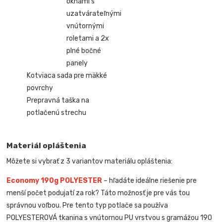
oknami s
uzatvárateľnými
vnútornými
roletami a 2x
plné bočné
panely
Kotviaca sada pre mäkké
povrchy
Prepravná taška na
potlačenú strechu
Materiál opláštenia
Môžete si vybrať z 3 variantov materiálu opláštenia:
Economy 190g POLYESTER
– hľadáte ideálne riešenie pre
menší počet podujatí za rok? Táto možnosť je pre vás tou
správnou voľbou. Pre tento typ potlače sa používa
POLYESTEROVÁ tkanina s vnútornou PU vrstvou s gramážou 190