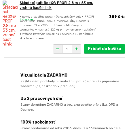
Skladací pult RedX® PROFI 2,8 m x 53 cm,
vrchná časť: hliník
• pevný a stabilný predajný/prezentačný pult • PROFI
389 €
/
ks
Skladom
konštrukcia, hliník 6063 a nylonové kĺby • doska s
rozmermi 53cmx280cm zložená z hliníkových
segmentov • nosnosť: 120kg pri rovnomernom zaťažení
• vrátane kovových spojok na upevnenie ku konštrukcii
skladacieho stanu
Pridať do košíka
Vizualizácia ZADARMO
Zašlite nám podklady, vizualizáciu potlače pre vás pripravíme
zadarmo (najneskôr do 2 prac. dní).
Do 2 pracovných dní
Stany doručíme ZADARMO a bez expresného príplatku. DPD a
Dachser.
100% spokojnosť
Stany predávame od roku 2006, dnes už v 16 krajinách po celej