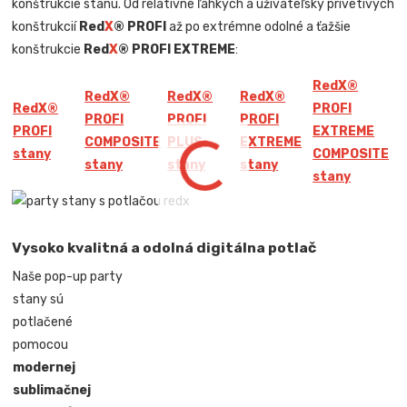
konštrukcie stanu. Od relatívne ľahkých a užívateľsky prívetivých
konštrukcií
Red
X
® PROFI
až po extrémne odolné a ťažšie
konštrukcie
Red
X
® PROFI EXTREME
:
Red
X
®
Red
X
®
Red
X
®
Red
X
®
Red
X
®
PROFI
PROFI
PROFI
PROFI
PROFI
EXTREME
COMPOSITE
PLUS
EXTREME
stany
COMPOSITE
stany
stany
stany
stany
Vysoko kvalitná a odolná digitálna potlač
Naše pop-up party
stany sú
potlačené
pomocou
modernej
sublimačnej