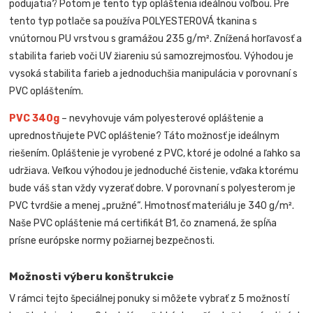
podujatia? Potom je tento typ opláštenia ideálnou voľbou. Pre
tento typ potlače sa používa POLYESTEROVÁ tkanina s
vnútornou PU vrstvou s gramážou 235 g/m². Znížená horľavosť a
stabilita farieb voči UV žiareniu sú samozrejmosťou. Výhodou je
vysoká stabilita farieb a jednoduchšia manipulácia v porovnaní s
PVC opláštením.
PVC 340g
– nevyhovuje vám polyesterové opláštenie a
uprednostňujete PVC opláštenie? Táto možnosť je ideálnym
riešením. Opláštenie je vyrobené z PVC, ktoré je odolné a ľahko sa
udržiava. Veľkou výhodou je jednoduché čistenie, vďaka ktorému
bude váš stan vždy vyzerať dobre. V porovnaní s polyesterom je
PVC tvrdšie a menej „pružné“. Hmotnosť materiálu je 340 g/m².
Naše PVC opláštenie má certifikát B1, čo znamená, že spĺňa
prísne európske normy požiarnej bezpečnosti.
Možnosti výberu konštrukcie
V rámci tejto špeciálnej ponuky si môžete vybrať z 5 možností