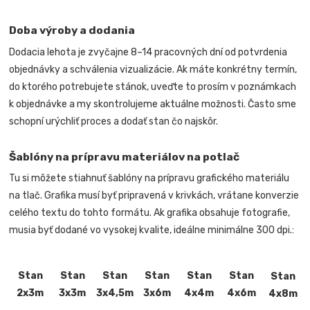
Doba výroby a dodania
Dodacia lehota je zvyčajne 8–14 pracovných dní od potvrdenia
objednávky a schválenia vizualizácie. Ak máte konkrétny termín,
do ktorého potrebujete stánok, uveďte to prosím v poznámkach
k objednávke a my skontrolujeme aktuálne možnosti. Často sme
schopní urýchliť proces a dodať stan čo najskôr.
Šablóny na prípravu materiálov na potlač
Tu si môžete stiahnuť šablóny na prípravu grafického materiálu
na tlač. Grafika musí byť pripravená v krivkách, vrátane konverzie
celého textu do tohto formátu. Ak grafika obsahuje fotografie,
musia byť dodané vo vysokej kvalite, ideálne minimálne 300 dpi.:
Stan
Stan
Stan
Stan
Stan
Stan
Stan
2x3m
3x3m
3x4,5m
3x6m
4x4m
4x6m
4x8m