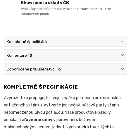
Showroom a sklad v ČB
Vyskúšajte si naše produkty osobne. Máme cez 1700 m²
skladových plôch.
Kompletné špecifikácie
Komentáre
0
Doporučené príslušenstvo:
6
KOMPLETNÉ ŠPECIFIKÁCIE
Zvýraznite a propagujte svoju značku pomocou profesionálne
potlačeného stánku. Vytvorte jedinečný, pútavý party stan s
neobmedzenou, živou potlačou. Naše produktové balíčky
ponúkajú
zľavnené ceny
v porovnaní s bežnými
maloobchodnými cenami jednotlivých produktov z týchto