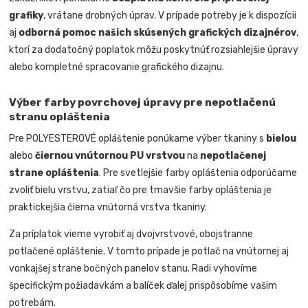
grafiky
, vrátane drobných úprav. V prípade potreby je k dispozícii
aj
odborná pomoc našich skúsených grafických dizajnérov
,
ktorí za dodatočný poplatok môžu poskytnúť rozsiahlejšie úpravy
alebo kompletné spracovanie grafického dizajnu.
Výber farby povrchovej úpravy pre nepotlačenú
stranu opláštenia
Pre POLYESTEROVÉ opláštenie ponúkame výber tkaniny s
bielou
alebo
čiernou vnútornou PU vrstvou
na
nepotlačenej
strane opláštenia
. Pre svetlejšie farby opláštenia odporúčame
zvoliť bielu vrstvu, zatiaľ čo pre tmavšie farby opláštenia je
praktickejšia čierna vnútorná vrstva tkaniny.
Za príplatok vieme vyrobiť aj dvojvrstvové, obojstranne
potlačené opláštenie. V tomto prípade je potlač na vnútornej aj
vonkajšej strane bočných panelov stanu. Radi vyhovíme
špecifickým požiadavkám a balíček ďalej prispôsobíme vašim
potrebám.