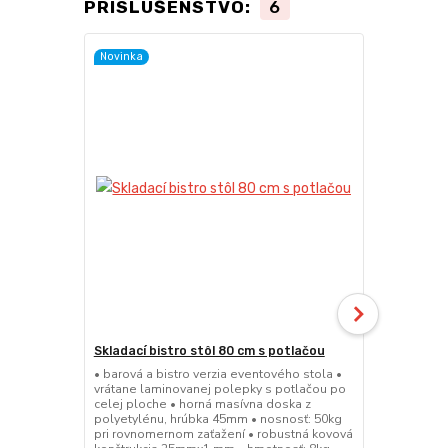
PRÍSLUŠENSTVO:
6
Novinka
Skladací bistro stôl 80 cm s potlačou
Skladacia b
• barová a bistro verzia eventového stola •
• barová a bi
vrátane laminovanej polepky s potlačou po
• sedák a op
celej ploche • horná masívna doska z
45mm • nosn
polyetylénu, hrúbka 45mm • nosnosť: 50kg
konštrukcia
pri rovnomernom zaťažení • robustná kovová
výška sedák