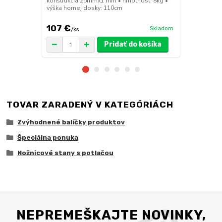
konštrukcia 25mmx1 mm • hmotnosť: 8kg •
výška hornej dosky: 110cm
107 €
49 €
Skladom
/
ks
/
ks
Pridať do košíka
TOVAR ZARADENÝ V KATEGÓRIÁCH
Zvýhodnené balíčky produktov
Špeciálna ponuka
Nožnicové stany s potlačou
NEPREMEŠKAJTE NOVINKY,