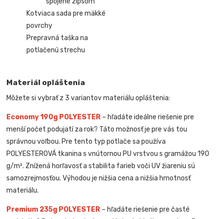
spojené zipsom
Kotviaca sada pre mäkké
povrchy
Prepravná taška na
potlačenú strechu
Materiál opláštenia
Môžete si vybrať z 3 variantov materiálu opláštenia:
Economy 190g POLYESTER
– hľadáte ideálne riešenie pre
menší počet podujatí za rok? Táto možnosť je pre vás tou
správnou voľbou. Pre tento typ potlače sa používa
POLYESTEROVÁ tkanina s vnútornou PU vrstvou s gramážou 190
g/m². Znížená horľavosť a stabilita farieb voči UV žiareniu sú
samozrejmosťou. Výhodou je nižšia cena a nižšia hmotnosť
materiálu.
Premium 235g POLYESTER
– hľadáte riešenie pre časté