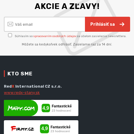
AKCIE A ZĽAVY!
Prihlásiť sa
Súhlasím so
spracovaním osobných údajov
za účelom zasielania newslettera.
Môžete sa kedykoľvek odhlásiť. Zasielame raz za 14 dní.
KTO SME
Red
X
International CZ s.r.o.
www.redx-stany.sk