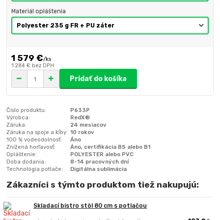
Materiál opláštenia
1 579 €
/
ks
1 284 €
bez DPH
Pridať do košíka
Číslo produktu:
P633P
Výrobca:
RedX®
Záruka:
24 mesiacov
Záruka na spoje a kĺby:
10 rokov
100 % vodeodolnosť:
Áno
Znížená horľavosť:
Áno, certifikácia BS alebo B1
Opláštenie:
POLYESTER alebo PVC
Doba dodania:
8-14 pracovných dní
Technológia potlače:
Digitálna sublimácia
Zákazníci s týmto produktom tiež nakupujú:
Skladací bistro stôl 80 cm s potlačou