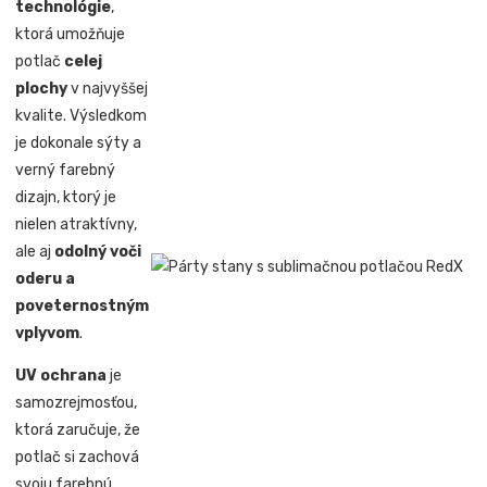
technológie
,
ktorá umožňuje
potlač
celej
plochy
v najvyššej
kvalite. Výsledkom
je dokonale sýty a
verný farebný
dizajn, ktorý je
nielen atraktívny,
ale aj
odolný voči
oderu a
poveternostným
vplyvom
.
UV ochrana
je
samozrejmosťou,
ktorá zaručuje, že
potlač si zachová
svoju farebnú