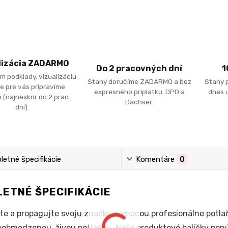
lizácia ZADARMO
Do 2 pracovných dní
1
m podklady, vizualizáciu
Stany doručíme ZADARMO a bez
Stany 
e pre vás pripravíme
expresného príplatku. DPD a
dnes u
 (najneskôr do 2 prac.
Dachser.
dní).
etné špecifikácie
Komentáre
0
ETNÉ ŠPECIFIKÁCIE
te a propagujte svoju značku pomocou profesionálne potla
eobmedzenou, živou potlačou. Naše produktové balíčky pon