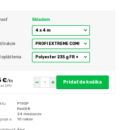
nosť
Skladom
r
štrukcie
l opláštenia
5 €
/
ks
Pridať do košíka
bez DPH
ktu:
P195P
RedX®
24 mesiacov
spoje a
10 rokov
odolnosť:
Áno