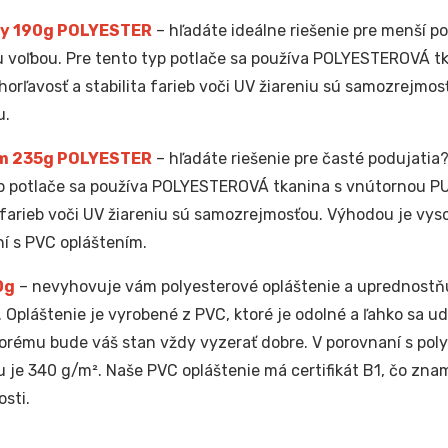
y 190g POLYESTER
– hľadáte ideálne riešenie pre menší po
 voľbou. Pre tento typ potlače sa používa POLYESTEROVÁ t
horľavosť a stabilita farieb voči UV žiareniu sú samozrejmos
u.
m 235g POLYESTER
– hľadáte riešenie pre časté podujatia?
p potlače sa používa POLYESTEROVÁ tkanina s vnútornou PU
a farieb voči UV žiareniu sú samozrejmosťou. Výhodou je vyso
í s PVC opláštením.
0g
– nevyhovuje vám polyesterové opláštenie a uprednostňu
. Opláštenie je vyrobené z PVC, ktoré je odolné a ľahko sa u
orému bude váš stan vždy vyzerať dobre. V porovnaní s pol
u je 340 g/m². Naše PVC opláštenie má certifikát B1, čo zna
sti.