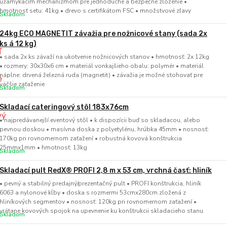
uzamykacím mechanizmom pre jednoduché a bezpečné zloženie •
hmotnosť setu: 41kg • drevo s certifikátom FSC • množstvové zľavy
Skladom
24kg ECO MAGNETIT závažia pre nožnicové stany (sada 2x
ks á 12 kg)
• sada 2x ks závaží na ukotvenie nožnicových stanov • hmotnosť: 2x 12kg
• rozmery: 30x30x6 cm • materiál vonkajšieho obalu: polymér • materiál
náplne: drvená železná ruda (magnetit) • závažia je možné stohovať pre
väčšie zaťaženie
Skladom
Skladací cateringový stôl 183x76cm
• najpredávanejší eventový stôl • k dispozícii buď so skladacou, alebo
pevnou doskou • masívna doska z polyetylénu, hrúbka 45mm • nosnosť:
170kg pri rovnomernom zaťažení • robustná kovová konštrukcia
25mmx1mm • hmotnosť: 13kg
Skladom
Skladací pult RedX® PROFI 2,8 m x 53 cm, vrchná časť: hliník
• pevný a stabilný predajný/prezentačný pult • PROFI konštrukcia, hliník
6063 a nylonové kĺby • doska s rozmermi 53cmx280cm zložená z
hliníkových segmentov • nosnosť: 120kg pri rovnomernom zaťažení •
vrátane kovových spojok na upevnenie ku konštrukcii skladacieho stanu
Skladom