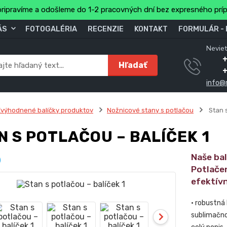
ripravíme a odošleme do 1-2 pracovných dní bez expresného prí
ÁS
FOTOGALÉRIA
RECENZIE
KONTAKT
FORMULÁR -
Neviet
Hľadať
info@
výhodnené balíčky produktov
Nožnicové stany s potlačou
Stan s
N S POTLAČOU – BALÍČEK 1
Naše ba
Potlače
efektív
• robustná
sublimačno