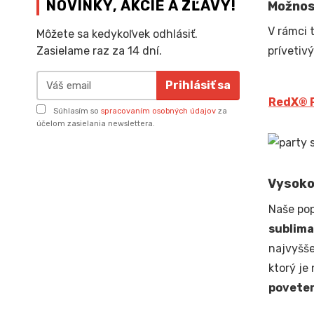
NOVINKY, AKCIE A ZĽAVY!
Možnos
V rámci 
Môžete sa kedykoľvek odhlásiť.
prívetiv
Zasielame raz za 14 dní.
Prihlásiť sa
Red
X
® 
Súhlasím so
spracovaním osobných údajov
za
účelom zasielania newslettera.
Vysoko 
Naše po
sublima
najvyšše
ktorý je 
povete