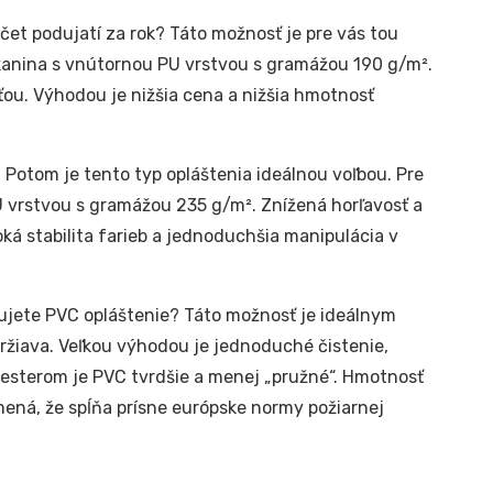
čet podujatí za rok? Táto možnosť je pre vás tou
kanina s vnútornou PU vrstvou s gramážou 190 g/m².
ťou. Výhodou je nižšia cena a nižšia hmotnosť
 Potom je tento typ opláštenia ideálnou voľbou. Pre
 vrstvou s gramážou 235 g/m². Znížená horľavosť a
ká stabilita farieb a jednoduchšia manipulácia v
jete PVC opláštenie? Táto možnosť je ideálnym
držiava. Veľkou výhodou je jednoduché čistenie,
yesterom je PVC tvrdšie a menej „pružné“. Hmotnosť
mená, že spĺňa prísne európske normy požiarnej