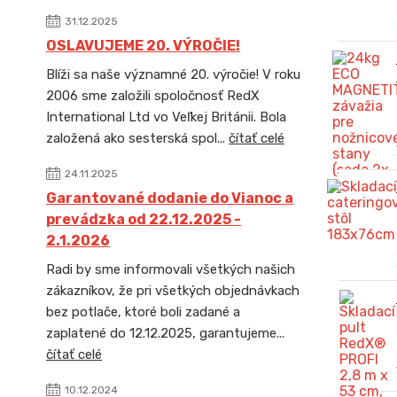
31.12.2025
OSLAVUJEME 20. VÝROČIE!
Blíži sa naše významné 20. výročie! V roku
2006 sme založili spoločnosť RedX
International Ltd vo Veľkej Británii. Bola
založená ako sesterská spol...
čítať celé
24.11.2025
Garantované dodanie do Vianoc a
prevádzka od 22.12.2025 -
2.1.2026
Radi by sme informovali všetkých našich
zákazníkov, že pri všetkých objednávkach
bez potlače, ktoré boli zadané a
zaplatené do 12.12.2025, garantujeme...
čítať celé
10.12.2024