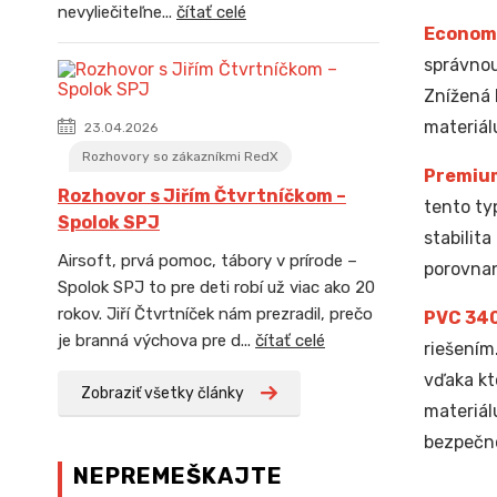
nevyliečiteľne...
čítať celé
Econom
správnou
Znížená 
materiál
23.04.2026
Rozhovory so zákazníkmi RedX
Premiu
Rozhovor s Jiřím Čtvrtníčkom –
tento ty
Spolok SPJ
stabilit
Airsoft, prvá pomoc, tábory v prírode –
porovnan
Spolok SPJ to pre deti robí už viac ako 20
rokov. Jiří Čtvrtníček nám prezradil, prečo
PVC 34
je branná výchova pre d...
čítať celé
riešením
vďaka kt
Zobraziť všetky články
materiál
bezpečno
NEPREMEŠKAJTE