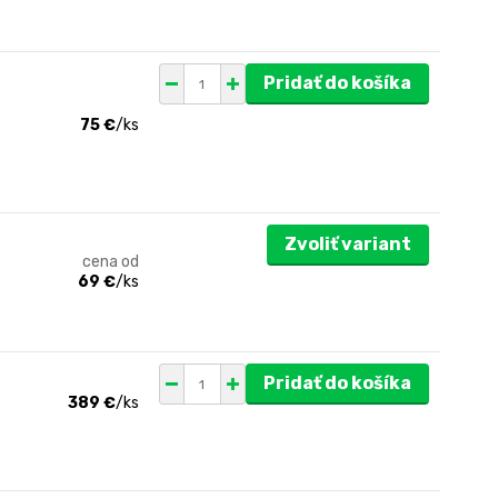
Pridať do košíka
75 €
/
ks
Zvoliť variant
cena od
69 €
/
ks
Pridať do košíka
389 €
/
ks