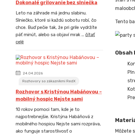
Dokonalé grilovanie bez slniečka
maloobch
Leto na záhrade má jednu slabinu.
Slniečko, ktoré si každú sobotu robí, čo
Tento ba
chce. Buď pečie tak, že pri grile vydržíte
päť minút, alebo sa objaví mrak ...
čítať
celé
Obsah b
Kon
Pln
24.04.2026
str
Rozhovory so zákazníkmi RedX
Kot
Rozhovor s Kristýnou Habáňovou –
Pre
mobilný hospic Nejste sami
10 rokov pomoci tam, kde je to
najpotrebnejšie. Kristýna Habáňová z
Materiá
mobilného hospicu Nejste sami rozpráva,
Môžete s
ako funguje starostlivosť o