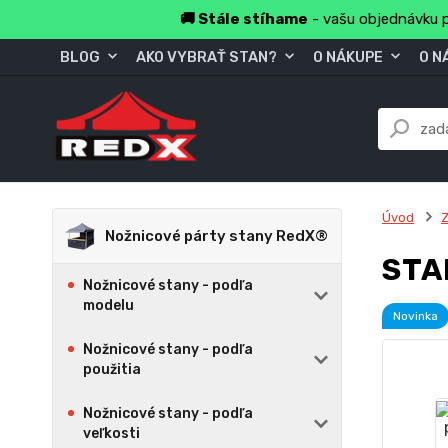
🚚 Stále stíhame
- vašu objednávku p
BLOG
AKO VYBRAŤ STAN?
O NÁKUPE
O N
Úvod
Z
Nožnicové párty stany RedX®
STA
Nožnicové stany - podľa
modelu
Novinka
Nožnicové stany - podľa
použitia
Nožnicové stany - podľa
veľkosti