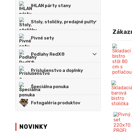
IHLAN párty stany
Stoly, stoličky, predajné pulty
Zákazn
Pivné sety
Podlahy RedX®
Príslušenstvo a doplnky
Špeciálna ponuka
Fotogaléria produktov
NOVINKY