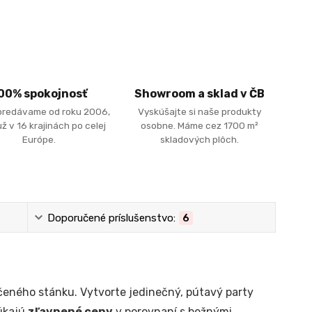
00% spokojnosť
Showroom a sklad v ČB
predávame od roku 2006,
Vyskúšajte si naše produkty
ž v 16 krajinách po celej
osobne. Máme cez 1700 m²
Európe.
skladových plôch.
Doporučené príslušenstvo:
6
čeného stánku. Vytvorte jedinečný, pútavý party
úkajú
zľavnené ceny
v porovnaní s bežnými