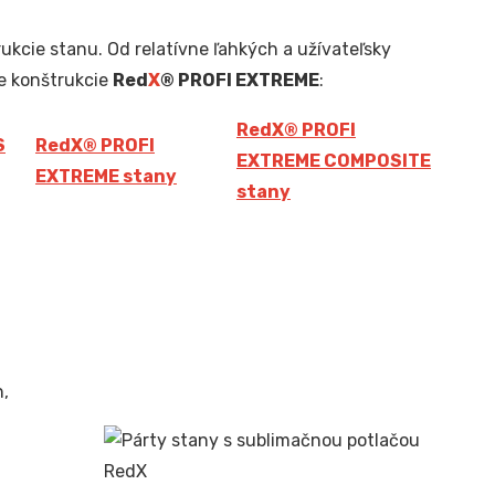
ukcie stanu. Od relatívne ľahkých a užívateľsky
e konštrukcie
Red
X
® PROFI EXTREME
:
Red
X
® PROFI
S
Red
X
® PROFI
EXTREME COMPOSITE
EXTREME stany
stany
n,