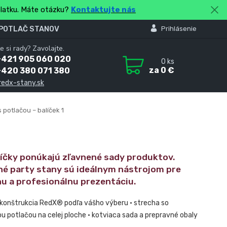
platku. Máte otázku?
Kontaktujte nás
 POTLAČ STANOV
Prihlásenie
e si rady? Zavolajte.
+421 905 060 020
0
ks
za
0 €
+420 380 071 380
redx-stany.sk
 potlačou – balíček 1
líčky ponúkajú zľavnené sady produktov.
né party stany sú ideálnym nástrojom pre
nu a profesionálnu prezentáciu.
 konštrukcia RedX® podľa vášho výberu • strecha so
u potlačou na celej ploche • kotviaca sada a prepravné obaly