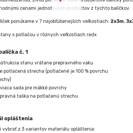
odnými cenami jednotlivých produktov z týchto balíčkov.
líček ponúkame v 7 najobľúbenejších veľkostiach:
2x3m
,
3x
alíčka č. 1
štrukcia stanu vrátane prepravného vaku
e potlačená strecha (potlačené je 100 % povrchu
echy)
viaca sada pre mäkké povrchy
pravná taška na potlačenú strechu
l opláštenia
i vybrať z 3 variantov materiálu opláštenia: