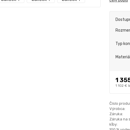
celý popis
Dostup
Rozme
Typ kon
Materiá
1 35
1 102 €
Číslo produ
Výrobca:
Záruka:
Záruka na 
kĺby:
100 % vode