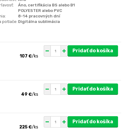
ľavosť:
Áno, certifikácia BS alebo B1
POLYESTER alebo PVC
ia:
8-14 pracovných dní
 potlače:
Digitálna sublimácia
Pridať do košíka
107 €
/
ks
Pridať do košíka
49 €
/
ks
Pridať do košíka
225 €
/
ks