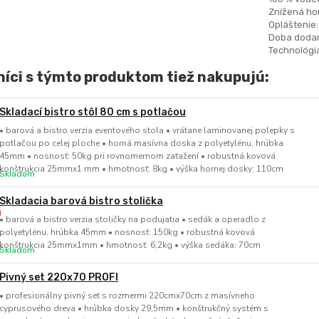
Znížená hor
Opláštenie:
Doba dodan
Technológia
íci s týmto produktom tiež nakupujú:
Skladací bistro stôl 80 cm s potlačou
• barová a bistro verzia eventového stola • vrátane laminovanej polepky s
potlačou po celej ploche • horná masívna doska z polyetylénu, hrúbka
45mm • nosnosť: 50kg pri rovnomernom zaťažení • robustná kovová
konštrukcia 25mmx1 mm • hmotnosť: 8kg • výška hornej dosky: 110cm
Skladom
Skladacia barová bistro stolička
• barová a bistro verzia stoličky na podujatia • sedák a operadlo z
polyetylénu, hrúbka 45mm • nosnosť: 150kg • robustná kovová
konštrukcia 25mmx1mm • hmotnosť: 6,2kg • výška sedáka: 70cm
Skladom
Pivný set 220x70 PROFI
• profesionálny pivný set s rozmermi 220cmx70cm z masívneho
cyprusového dreva • hrúbka dosky 29,5mm • konštrukčný systém s