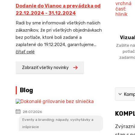
Dodanie do Vianoc a prevádzka od
22.12.2024 - 31.12.2024
Radi by sme informovali všetkých našich
zákazníkov, že pri všetkých objednávkach
bez potlače, ktoré boli zadané a
Vizua
zaplatené do 19.12.2024, garantujeme...
Zašlite ná
potlač
čítať celé
zadarmo
Zobraziť všetky novinky
Blog
Kompl
28.07.2026
KOMPL
Eventy a branding: nápady, vychytávky a
Zvýrazni
inšpirácie
stan s n