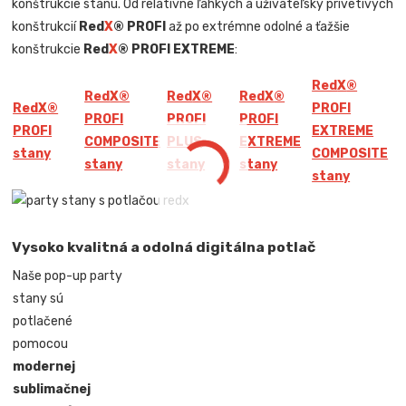
konštrukcie stanu. Od relatívne ľahkých a užívateľsky prívetivých
konštrukcií
Red
X
® PROFI
až po extrémne odolné a ťažšie
konštrukcie
Red
X
® PROFI EXTREME
:
Red
X
®
Red
X
®
Red
X
®
Red
X
®
Red
X
®
PROFI
PROFI
PROFI
PROFI
PROFI
EXTREME
COMPOSITE
PLUS
EXTREME
stany
COMPOSITE
stany
stany
stany
stany
Vysoko kvalitná a odolná digitálna potlač
Naše pop-up party
stany sú
potlačené
pomocou
modernej
sublimačnej