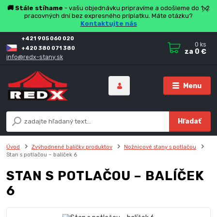
🚚 Stále stíhame
- vašu objednávku pripravíme a odošleme do 1-2
pracovných dní bez expresného príplatku. Máte otázku?
Kontaktujte nás
+421 905 060 020
0
ks
+420 380 071 380
za
0 €
info@redx-stany.sk
Menu
Hľadať
Úvod
Zvýhodnené balíčky produktov
Nožnicové stany s potlačou
Stan s potlačou – balíček 6
STAN S POTLAČOU – BALÍČEK
6