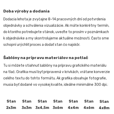
Doba výroby a dodania
Dodacia lehota je zvyčajne 8–14 pracovných dní od potvrdenia
objednávky a schválenia vizualizácie. Ak máte konkrétny termín,
do ktorého potrebujete stánok, uveďte to prosím v poznámkach
k objednávke a my skontrolujeme aktuálne možnosti. Často sme
schopní urýchliť proces a dodať stan čo najskôr.
Šablóny na prípravu materiálov na potlač
Tu si môžete stiahnuť šablóny na prípravu grafického materiálu
na tlač. Grafika musí byť pripravená v krivkách, vrátane konverzie
celého textu do tohto formátu. Ak grafika obsahuje fotografie,
musia byť dodané vo vysokej kvalite, ideálne minimálne 300 dpi.:
Stan
Stan
Stan
Stan
Stan
Stan
Stan
2x3m
3x3m
3x4,5m
3x6m
4x4m
4x6m
4x8m