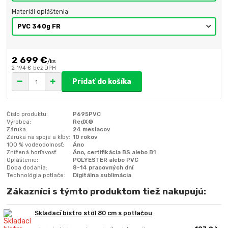
Materiál opláštenia
2 699 €
/
ks
2 194 €
bez DPH
Pridať do košíka
Číslo produktu:
P695PVC
Výrobca:
RedX®
Záruka:
24 mesiacov
Záruka na spoje a kĺby:
10 rokov
100 % vodeodolnosť:
Áno
Znížená horľavosť:
Áno, certifikácia BS alebo B1
Opláštenie:
POLYESTER alebo PVC
Doba dodania:
8-14 pracovných dní
Technológia potlače:
Digitálna sublimácia
Zákazníci s týmto produktom tiež nakupujú:
Skladací bistro stôl 80 cm s potlačou