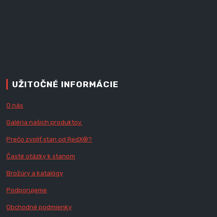
UŽITOČNÉ INFORMÁCIE
O nás
Galéria našich produktov
Prečo zvoliť stan od RedX
®?
Časté otázky k stanom
Brožúry a katalógy
Podporujeme
Obchodné podmienky