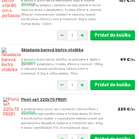
• barová a bistro verzia eventového stola • vrátane
107 €
/
ks
Skladom
laminovanej polepky s potlačou po celej ploche • horná
masívna doska z polyetylénu, hrúbka 45mm • nosnosť:
50kg pri rovnomernom zaťažení • robustná kovová
konštrukcia 25mmx1 mm • hmotnosť: 8kg • výška
hornej dosky: 110cm
Pridať do košíka
Skladacia barová bistro stolička
• barová a bistro verzia stoličky na podujatia • sedák a
49 €
/
ks
Skladom
operadlo z polyetylénu, hrúbka 45mm • nosnosť: 150kg
• robustná kovová konštrukcia 25mmx1mm •
hmotnosť: 6,2kg • výška sedáka: 70cm
Pridať do košíka
Pivný set 220x70 PROFI
• profesionálny pivný set s rozmermi 220cmx70cm z
225 €
/
ks
Skladom
masívneho cyprusového dreva • hrúbka dosky 29,5mm
• konštrukčný systém s uzamykacím mechanizmom pre
jednoduché a bezpečné zloženie • hmotnosť setu: 41kg
• drevo s certifikátom FSC • množstvové zľavy