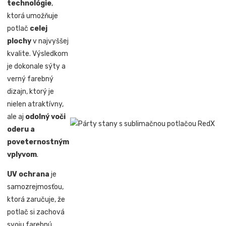
technológie
,
ktorá umožňuje
potlač
celej
plochy
v najvyššej
kvalite. Výsledkom
je dokonale sýty a
verný farebný
dizajn, ktorý je
nielen atraktívny,
ale aj
odolný voči
oderu a
poveternostným
vplyvom
.
UV ochrana
je
samozrejmosťou,
ktorá zaručuje, že
potlač si zachová
svoju farebnú