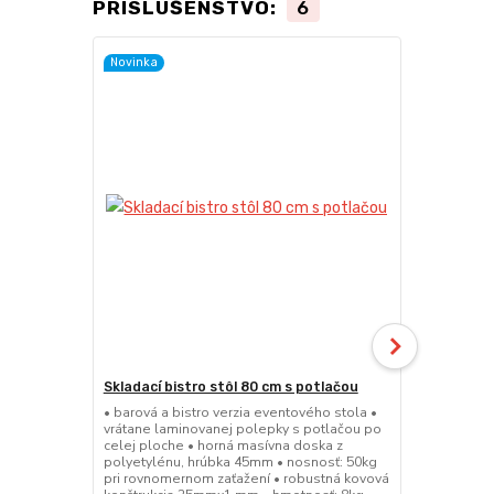
PRÍSLUŠENSTVO:
6
Novinka
Skladací bistro stôl 80 cm s potlačou
Skladacia b
• barová a bistro verzia eventového stola •
• barová a bi
vrátane laminovanej polepky s potlačou po
• sedák a op
celej ploche • horná masívna doska z
45mm • nosn
polyetylénu, hrúbka 45mm • nosnosť: 50kg
konštrukcia
pri rovnomernom zaťažení • robustná kovová
výška sedák