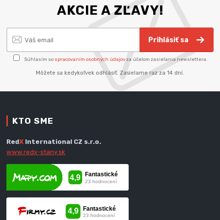
AKCIE A ZĽAVY!
Prihlásiť sa
Súhlasím so
spracovaním osobných údajov
za účelom zasielania newslettera.
Môžete sa kedykoľvek odhlásiť. Zasielame raz za 14 dní.
KTO SME
Red
X
International CZ s.r.o.
www.redx-stany.sk