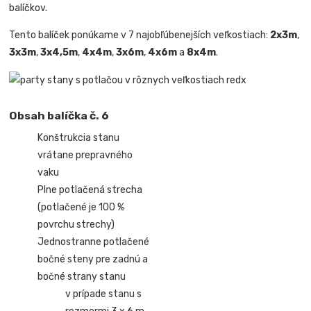
balíčkov.
Tento balíček ponúkame v 7 najobľúbenejších veľkostiach:
2x3m
,
3x3m
,
3x4,5m
,
4x4m
,
3x6m
,
4x6m
a
8x4m
.
Obsah balíčka č. 6
Konštrukcia stanu
vrátane prepravného
vaku
Plne potlačená strecha
(potlačené je 100 %
povrchu strechy)
Jednostranne potlačené
bočné steny pre zadnú a
bočné strany stanu
v prípade stanu s