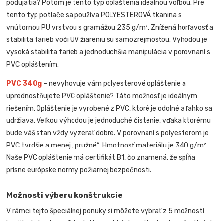
podujatia? Potom je tento typ opláštenia ideálnou voľbou. Pre
tento typ potlače sa používa POLYESTEROVÁ tkanina s
vnútornou PU vrstvou s gramážou 235 g/m². Znížená horľavosť a
stabilita farieb voči UV žiareniu sú samozrejmosťou. Výhodou je
vysoká stabilita farieb a jednoduchšia manipulácia v porovnaní s
PVC opláštením.
PVC 340g
– nevyhovuje vám polyesterové opláštenie a
uprednostňujete PVC opláštenie? Táto možnosť je ideálnym
riešením. Opláštenie je vyrobené z PVC, ktoré je odolné a ľahko sa
udržiava. Veľkou výhodou je jednoduché čistenie, vďaka ktorému
bude váš stan vždy vyzerať dobre. V porovnaní s polyesterom je
PVC tvrdšie a menej „pružné“. Hmotnosť materiálu je 340 g/m².
Naše PVC opláštenie má certifikát B1, čo znamená, že spĺňa
prísne európske normy požiarnej bezpečnosti.
Možnosti výberu konštrukcie
V rámci tejto špeciálnej ponuky si môžete vybrať z 5 možností