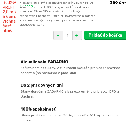
• pevný a stabilný predajný/prezentačný pult • PROFI
389 €
/
ks
Skladom
konštrukcia, hliník 6063 a nylonové kĺby • doska s
rozmermi 53cmx280cm zložená z hliníkových
segmentov • nosnosť: 120kg pri rovnomernom zaťažení
• vrátane kovových spojok na upevnenie ku konštrukcii
skladacieho stanu
Pridať do košíka
Vizualizácia ZADARMO
Zašlite nám podklady, vizualizáciu potlače pre vás pripravíme
zadarmo (najneskôr do 2 prac. dní).
Do 2 pracovných dní
Stany doručíme ZADARMO a bez expresného príplatku. DPD a
Dachser.
100% spokojnosť
Stany predávame od roku 2006, dnes už v 16 krajinách po celej
Európe.