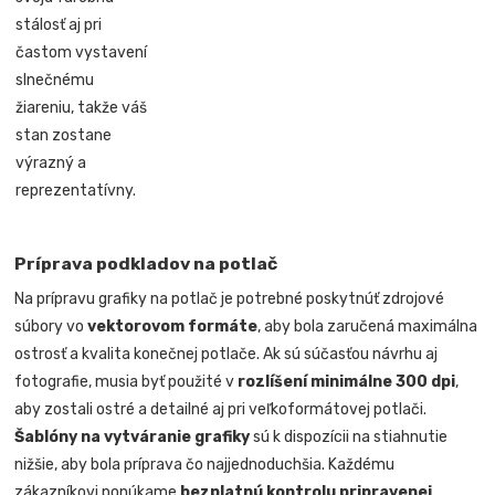
stálosť aj pri
častom vystavení
slnečnému
žiareniu, takže váš
stan zostane
výrazný a
reprezentatívny.
Príprava podkladov na potlač
Na prípravu grafiky na potlač je potrebné poskytnúť zdrojové
súbory vo
vektorovom formáte
, aby bola zaručená maximálna
ostrosť a kvalita konečnej potlače. Ak sú súčasťou návrhu aj
fotografie, musia byť použité v
rozlíšení minimálne 300 dpi
,
aby zostali ostré a detailné aj pri veľkoformátovej potlači.
Šablóny na vytváranie grafiky
sú k dispozícii na stiahnutie
nižšie, aby bola príprava čo najjednoduchšia. Každému
zákazníkovi ponúkame
bezplatnú kontrolu pripravenej