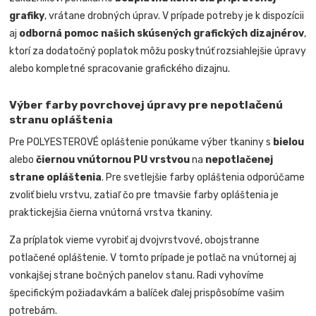
grafiky
, vrátane drobných úprav. V prípade potreby je k dispozícii
aj
odborná pomoc našich skúsených grafických dizajnérov
,
ktorí za dodatočný poplatok môžu poskytnúť rozsiahlejšie úpravy
alebo kompletné spracovanie grafického dizajnu.
Výber farby povrchovej úpravy pre nepotlačenú
stranu opláštenia
Pre POLYESTEROVÉ opláštenie ponúkame výber tkaniny s
bielou
alebo
čiernou vnútornou PU vrstvou
na
nepotlačenej
strane opláštenia
. Pre svetlejšie farby opláštenia odporúčame
zvoliť bielu vrstvu, zatiaľ čo pre tmavšie farby opláštenia je
praktickejšia čierna vnútorná vrstva tkaniny.
Za príplatok vieme vyrobiť aj dvojvrstvové, obojstranne
potlačené opláštenie. V tomto prípade je potlač na vnútornej aj
vonkajšej strane bočných panelov stanu. Radi vyhovíme
špecifickým požiadavkám a balíček ďalej prispôsobíme vašim
potrebám.