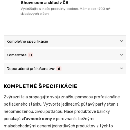
Showroom a sklad v ČB
Vyskúšajte si naše produkty osobne. Máme cez 1700 m²
skladových plôch.
Kompletné špecifikácie
Komentáre
0
Doporučené príslušenstvo:
6
KOMPLETNÉ ŠPECIFIKÁCIE
Zvýraznite a propagujte svoju značku pomocou profesionálne
potlačeného stánku. Vytvorte jedinečný, pútavý party stan s
neobmedzenou, živou potlačou. Naše produktové balíčky
ponúkajú
zľavnené ceny
v porovnaní s bežnými
maloobchodnými cenami jednotlivých produktov z týchto