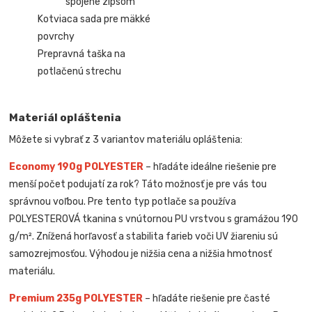
spojené zipsom
Kotviaca sada pre mäkké
povrchy
Prepravná taška na
potlačenú strechu
Materiál opláštenia
Môžete si vybrať z 3 variantov materiálu opláštenia:
Economy 190g POLYESTER
– hľadáte ideálne riešenie pre
menší počet podujatí za rok? Táto možnosť je pre vás tou
správnou voľbou. Pre tento typ potlače sa používa
POLYESTEROVÁ tkanina s vnútornou PU vrstvou s gramážou 190
g/m². Znížená horľavosť a stabilita farieb voči UV žiareniu sú
samozrejmosťou. Výhodou je nižšia cena a nižšia hmotnosť
materiálu.
Premium 235g POLYESTER
– hľadáte riešenie pre časté