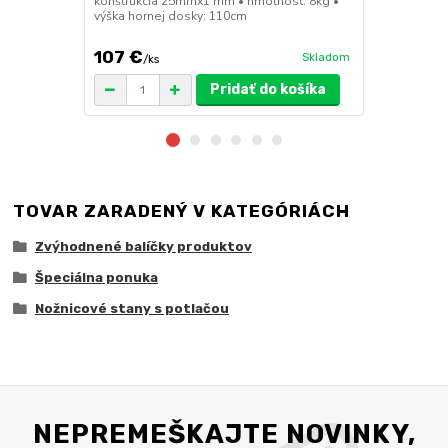
konštrukcia 25mmx1 mm • hmotnosť: 8kg •
výška hornej dosky: 110cm
107 €
49 €
Skladom
/
ks
/
ks
Pridať do košíka
TOVAR ZARADENÝ V KATEGÓRIÁCH
Zvýhodnené balíčky produktov
Špeciálna ponuka
Nožnicové stany s potlačou
NEPREMEŠKAJTE NOVINKY,