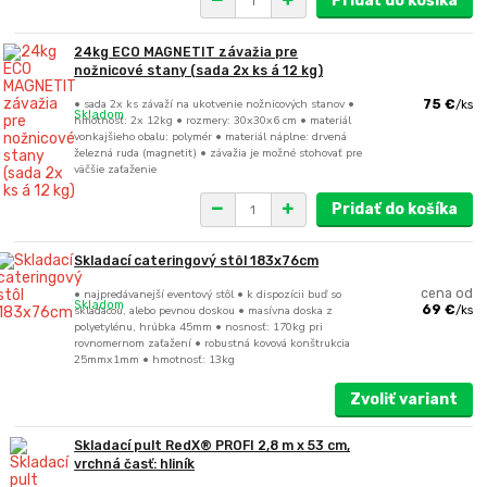
Pridať do košíka
24kg ECO MAGNETIT závažia pre
nožnicové stany (sada 2x ks á 12 kg)
• sada 2x ks závaží na ukotvenie nožnicových stanov •
75 €
/
ks
Skladom
hmotnosť: 2x 12kg • rozmery: 30x30x6 cm • materiál
vonkajšieho obalu: polymér • materiál náplne: drvená
železná ruda (magnetit) • závažia je možné stohovať pre
väčšie zaťaženie
Pridať do košíka
Skladací cateringový stôl 183x76cm
• najpredávanejší eventový stôl • k dispozícii buď so
cena od
Skladom
skladacou, alebo pevnou doskou • masívna doska z
69 €
/
ks
polyetylénu, hrúbka 45mm • nosnosť: 170kg pri
rovnomernom zaťažení • robustná kovová konštrukcia
25mmx1mm • hmotnosť: 13kg
Zvoliť variant
Skladací pult RedX® PROFI 2,8 m x 53 cm,
vrchná časť: hliník