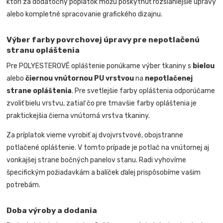
ktorí za dodatočný poplatok môžu poskytnúť rozsiahlejšie úpravy
alebo kompletné spracovanie grafického dizajnu.
Výber farby povrchovej úpravy pre nepotlačenú
stranu opláštenia
Pre POLYESTEROVÉ opláštenie ponúkame výber tkaniny s
bielou
alebo
čiernou vnútornou PU vrstvou
na
nepotlačenej
strane opláštenia
. Pre svetlejšie farby opláštenia odporúčame
zvoliť bielu vrstvu, zatiaľ čo pre tmavšie farby opláštenia je
praktickejšia čierna vnútorná vrstva tkaniny.
Za príplatok vieme vyrobiť aj dvojvrstvové, obojstranne
potlačené opláštenie. V tomto prípade je potlač na vnútornej aj
vonkajšej strane bočných panelov stanu. Radi vyhovíme
špecifickým požiadavkám a balíček ďalej prispôsobíme vašim
potrebám.
Doba výroby a dodania