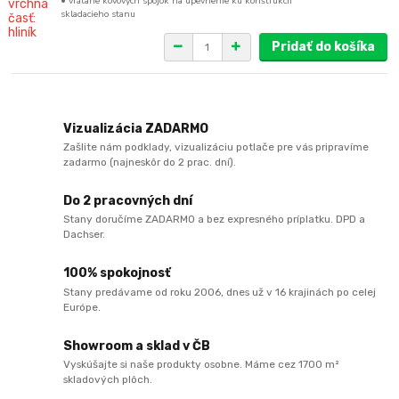
• vrátane kovových spojok na upevnenie ku konštrukcii
skladacieho stanu
Pridať do košíka
Vizualizácia ZADARMO
Zašlite nám podklady, vizualizáciu potlače pre vás pripravíme
zadarmo (najneskôr do 2 prac. dní).
Do 2 pracovných dní
Stany doručíme ZADARMO a bez expresného príplatku. DPD a
Dachser.
100% spokojnosť
Stany predávame od roku 2006, dnes už v 16 krajinách po celej
Európe.
Showroom a sklad v ČB
Vyskúšajte si naše produkty osobne. Máme cez 1700 m²
skladových plôch.