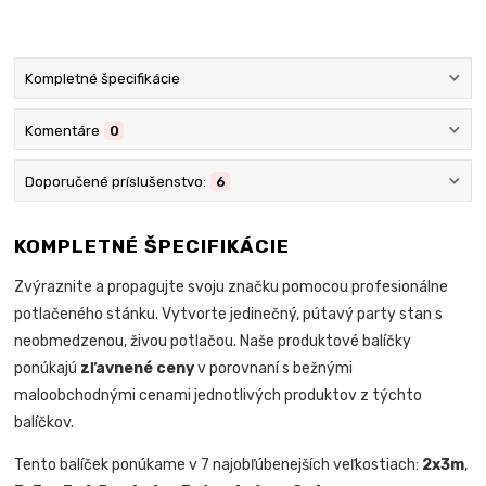
Kompletné špecifikácie
Komentáre
0
Doporučené príslušenstvo:
6
KOMPLETNÉ ŠPECIFIKÁCIE
Zvýraznite a propagujte svoju značku pomocou profesionálne
potlačeného stánku. Vytvorte jedinečný, pútavý party stan s
neobmedzenou, živou potlačou. Naše produktové balíčky
ponúkajú
zľavnené ceny
v porovnaní s bežnými
maloobchodnými cenami jednotlivých produktov z týchto
balíčkov.
Tento balíček ponúkame v 7 najobľúbenejších veľkostiach:
2x3m
,