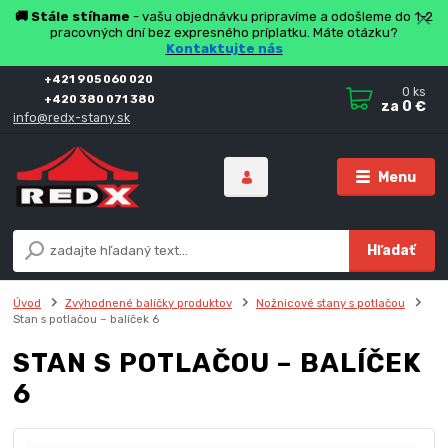
🚚 Stále stíhame
- vašu objednávku pripravíme a odošleme do 1-2
pracovných dní bez expresného príplatku. Máte otázku?
Kontaktujte nás
+421 905 060 020
0
ks
+420 380 071 380
za
0 €
info@redx-stany.sk
Menu
Hľadať
Úvod
Zvýhodnené balíčky produktov
Nožnicové stany s potlačou
Stan s potlačou – balíček 6
STAN S POTLAČOU – BALÍČEK
6