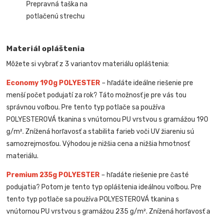
Prepravná taška na
potlačenú strechu
Materiál opláštenia
Môžete si vybrať z 3 variantov materiálu opláštenia:
Economy 190g POLYESTER
– hľadáte ideálne riešenie pre
menší počet podujatí za rok? Táto možnosť je pre vás tou
správnou voľbou. Pre tento typ potlače sa používa
POLYESTEROVÁ tkanina s vnútornou PU vrstvou s gramážou 190
g/m². Znížená horľavosť a stabilita farieb voči UV žiareniu sú
samozrejmosťou. Výhodou je nižšia cena a nižšia hmotnosť
materiálu.
Premium 235g POLYESTER
– hľadáte riešenie pre časté
podujatia? Potom je tento typ opláštenia ideálnou voľbou. Pre
tento typ potlače sa používa POLYESTEROVÁ tkanina s
vnútornou PU vrstvou s gramážou 235 g/m². Znížená horľavosť a