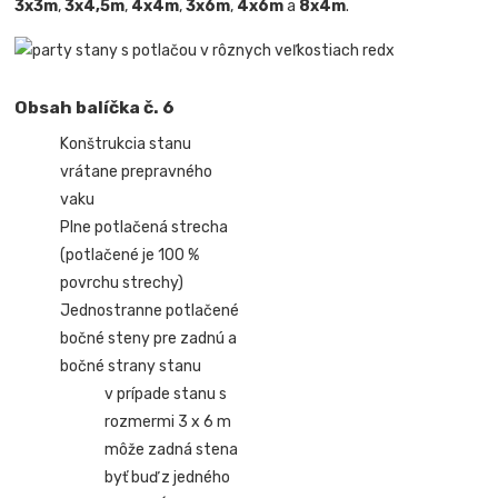
3x3m
,
3x4,5m
,
4x4m
,
3x6m
,
4x6m
a
8x4m
.
Obsah balíčka č. 6
Konštrukcia stanu
vrátane prepravného
vaku
Plne potlačená strecha
(potlačené je 100 %
povrchu strechy)
Jednostranne potlačené
bočné steny pre zadnú a
bočné strany stanu
v prípade stanu s
rozmermi 3 x 6 m
môže zadná stena
byť buď z jedného