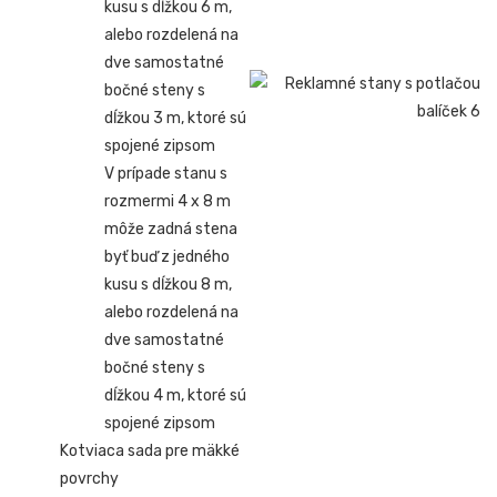
kusu s dĺžkou 6 m,
alebo rozdelená na
dve samostatné
bočné steny s
dĺžkou 3 m, ktoré sú
spojené zipsom
V prípade stanu s
rozmermi 4 x 8 m
môže zadná stena
byť buď z jedného
kusu s dĺžkou 8 m,
alebo rozdelená na
dve samostatné
bočné steny s
dĺžkou 4 m, ktoré sú
spojené zipsom
Kotviaca sada pre mäkké
povrchy