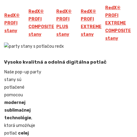
Red
X
®
Red
X
®
Red
X
®
Red
X
®
Red
X
®
PROFI
PROFI
PROFI
PROFI
PROFI
EXTREME
COMPOSITE
PLUS
EXTREME
stany
COMPOSITE
stany
stany
stany
stany
Vysoko kvalitná a odolná digitálna potlač
Naše pop-up party
stany sú
potlačené
pomocou
modernej
sublimačnej
technológie
,
ktorá umožňuje
potlač
celej