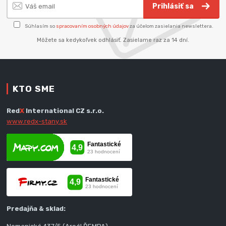
Prihlásiť sa
Súhlasím so
spracovaním osobných údajov
za účelom zasielania newslettera.
Môžete sa kedykoľvek odhlásiť. Zasielame raz za 14 dní.
KTO SME
Red
X
International CZ s.r.o.
www.redx-stany.sk
Predajňa & sklad: