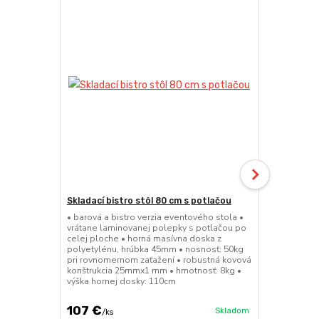
Skladací bistro stôl 80 cm s potlačou
Skladacia b
• barová a bistro verzia eventového stola •
• barová a bi
vrátane laminovanej polepky s potlačou po
• sedák a op
celej ploche • horná masívna doska z
45mm • nosn
polyetylénu, hrúbka 45mm • nosnosť: 50kg
konštrukcia
pri rovnomernom zaťažení • robustná kovová
výška sedák
konštrukcia 25mmx1 mm • hmotnosť: 8kg •
výška hornej dosky: 110cm
107 €
49 €
Skladom
/
ks
/
ks