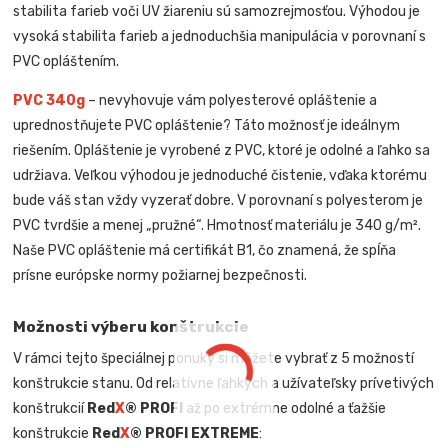
stabilita farieb voči UV žiareniu sú samozrejmosťou. Výhodou je
vysoká stabilita farieb a jednoduchšia manipulácia v porovnaní s
PVC opláštením.
PVC 340g
– nevyhovuje vám polyesterové opláštenie a
uprednostňujete PVC opláštenie? Táto možnosť je ideálnym
riešením. Opláštenie je vyrobené z PVC, ktoré je odolné a ľahko sa
udržiava. Veľkou výhodou je jednoduché čistenie, vďaka ktorému
bude váš stan vždy vyzerať dobre. V porovnaní s polyesterom je
PVC tvrdšie a menej „pružné“. Hmotnosť materiálu je 340 g/m².
Naše PVC opláštenie má certifikát B1, čo znamená, že spĺňa
prísne európske normy požiarnej bezpečnosti.
Možnosti výberu konštrukcie
V rámci tejto špeciálnej ponuky si môžete vybrať z 5 možností
konštrukcie stanu. Od relatívne ľahkých a užívateľsky prívetivých
konštrukcií
Red
X
® PROFI
až po extrémne odolné a ťažšie
konštrukcie
Red
X
® PROFI EXTREME
: