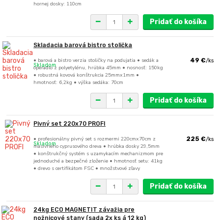
hornej dosky: 110cm
Pridať do košíka
Skladacia barová bistro stolička
• barová a bistro verzia stoličky na podujatia • sedák a
49 €
/
ks
Skladom
operadlo z polyetylénu, hrúbka 45mm • nosnosť: 150kg
• robustná kovová konštrukcia 25mmx1mm •
hmotnosť: 6,2kg • výška sedáka: 70cm
Pridať do košíka
Pivný set 220x70 PROFI
• profesionálny pivný set s rozmermi 220cmx70cm z
225 €
/
ks
Skladom
masívneho cyprusového dreva • hrúbka dosky 29,5mm
• konštrukčný systém s uzamykacím mechanizmom pre
jednoduché a bezpečné zloženie • hmotnosť setu: 41kg
• drevo s certifikátom FSC • množstvové zľavy
Pridať do košíka
24kg ECO MAGNETIT závažia pre
nožnicové stany (sada 2x ks á 12 kg)