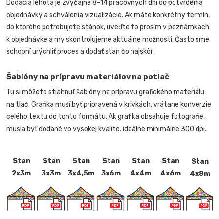
Dodacia lehota je zvyčajne 8–14 pracovných dní od potvrdenia
objednávky a schválenia vizualizácie. Ak máte konkrétny termín,
do ktorého potrebujete stánok, uveďte to prosím v poznámkach
k objednávke a my skontrolujeme aktuálne možnosti. Často sme
schopní urýchliť proces a dodať stan čo najskôr.
Šablóny na prípravu materiálov na potlač
Tu si môžete stiahnuť šablóny na prípravu grafického materiálu
na tlač. Grafika musí byť pripravená v krivkách, vrátane konverzie
celého textu do tohto formátu. Ak grafika obsahuje fotografie,
musia byť dodané vo vysokej kvalite, ideálne minimálne 300 dpi.:
Stan
Stan
Stan
Stan
Stan
Stan
Stan
2x3m
3x3m
3x4,5m
3x6m
4x4m
4x6m
4x8m