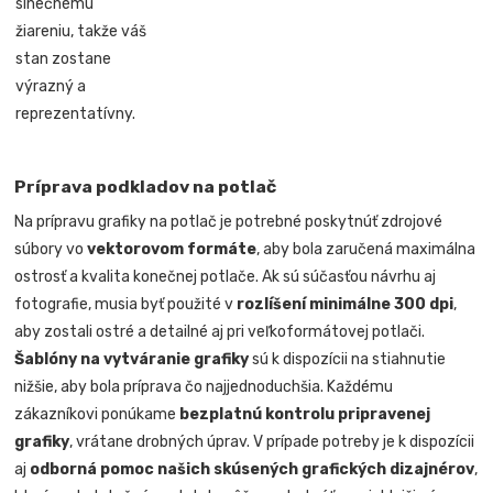
slnečnému
žiareniu, takže váš
stan zostane
výrazný a
reprezentatívny.
Príprava podkladov na potlač
Na prípravu grafiky na potlač je potrebné poskytnúť zdrojové
súbory vo
vektorovom formáte
, aby bola zaručená maximálna
ostrosť a kvalita konečnej potlače. Ak sú súčasťou návrhu aj
fotografie, musia byť použité v
rozlíšení minimálne 300 dpi
,
aby zostali ostré a detailné aj pri veľkoformátovej potlači.
Šablóny na vytváranie grafiky
sú k dispozícii na stiahnutie
nižšie, aby bola príprava čo najjednoduchšia. Každému
zákazníkovi ponúkame
bezplatnú kontrolu pripravenej
grafiky
, vrátane drobných úprav. V prípade potreby je k dispozícii
aj
odborná pomoc našich skúsených grafických dizajnérov
,