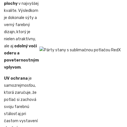
plochy
v najvyššej
kvalite. Výsledkom
je dokonale sýty a
verný farebný
dizajn, ktorý je
nielen atraktívny,
ale aj
odolný voči
oderu a
poveternostným
vplyvom
.
UV ochrana
je
samozrejmosťou,
ktorá zaručuje, že
potlač si zachová
svoju farebnú
stálosť aj pri
častom vystavení