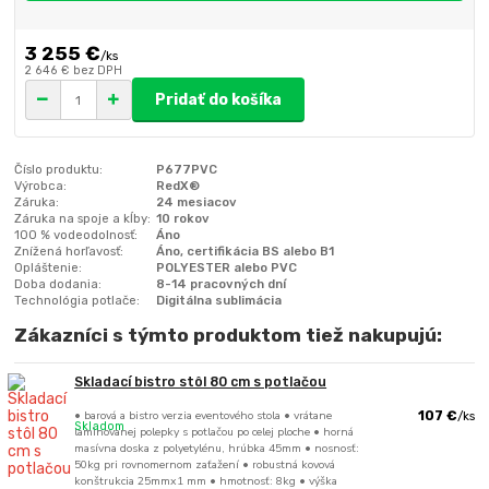
3 255 €
/
ks
2 646 €
bez DPH
Pridať do košíka
Číslo produktu:
P677PVC
Výrobca:
RedX®
Záruka:
24 mesiacov
Záruka na spoje a kĺby:
10 rokov
100 % vodeodolnosť:
Áno
Znížená horľavosť:
Áno, certifikácia BS alebo B1
Opláštenie:
POLYESTER alebo PVC
Doba dodania:
8-14 pracovných dní
Technológia potlače:
Digitálna sublimácia
Zákazníci s týmto produktom tiež nakupujú:
Skladací bistro stôl 80 cm s potlačou
• barová a bistro verzia eventového stola • vrátane
107 €
/
ks
Skladom
laminovanej polepky s potlačou po celej ploche • horná
masívna doska z polyetylénu, hrúbka 45mm • nosnosť:
50kg pri rovnomernom zaťažení • robustná kovová
konštrukcia 25mmx1 mm • hmotnosť: 8kg • výška