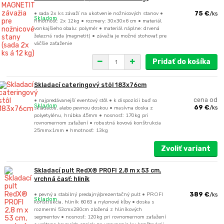
• sada 2x ks závaží na ukotvenie nožnicových stanov •
75 €
/
ks
Skladom
hmotnosť: 2x 12kg • rozmery: 30x30x6 cm • materiál
vonkajšieho obalu: polymér • materiál náplne: drvená
železná ruda (magnetit) • závažia je možné stohovať pre
väčšie zaťaženie
Pridať do košíka
Skladací cateringový stôl 183x76cm
• najpredávanejší eventový stôl • k dispozícii buď so
cena od
Skladom
skladacou, alebo pevnou doskou • masívna doska z
69 €
/
ks
polyetylénu, hrúbka 45mm • nosnosť: 170kg pri
rovnomernom zaťažení • robustná kovová konštrukcia
25mmx1mm • hmotnosť: 13kg
Zvoliť variant
Skladací pult RedX® PROFI 2,8 m x 53 cm,
vrchná časť: hliník
• pevný a stabilný predajný/prezentačný pult • PROFI
389 €
/
ks
Skladom
konštrukcia, hliník 6063 a nylonové kĺby • doska s
rozmermi 53cmx280cm zložená z hliníkových
segmentov • nosnosť: 120kg pri rovnomernom zaťažení