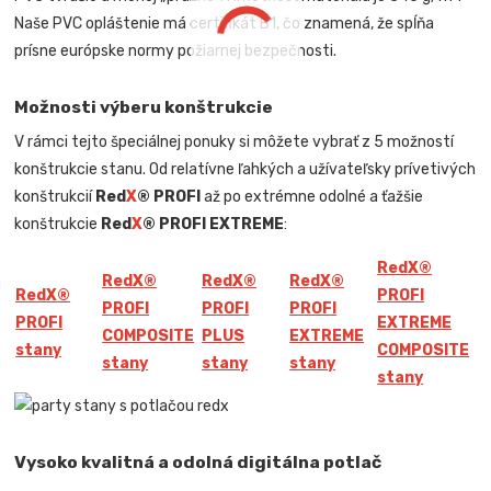
Naše PVC opláštenie má certifikát B1, čo znamená, že spĺňa
prísne európske normy požiarnej bezpečnosti.
Možnosti výberu konštrukcie
V rámci tejto špeciálnej ponuky si môžete vybrať z 5 možností
konštrukcie stanu. Od relatívne ľahkých a užívateľsky prívetivých
konštrukcií
Red
X
® PROFI
až po extrémne odolné a ťažšie
konštrukcie
Red
X
® PROFI EXTREME
:
Red
X
®
Red
X
®
Red
X
®
Red
X
®
Red
X
®
PROFI
PROFI
PROFI
PROFI
PROFI
EXTREME
COMPOSITE
PLUS
EXTREME
stany
COMPOSITE
stany
stany
stany
stany
Vysoko kvalitná a odolná digitálna potlač