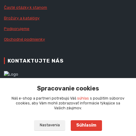
Časté otázky k stanom
Brožúry a katalógy
Podporujeme
Obchodné podmienky
KONTAKTUJTE NÁS
Zákaznícka podpora RedX®
Spracovanie cookies
+421 905 060 020
Po - Pi (9 - 16.00 hod.)
Náš e-shop a partneri potrebujú Váš
súhlas
s použitím súborov
cookies, aby Vám mohli zobrazovať informácie týkajúce sa
info@redx-stany.sk
Vašich záujmov.
Súhlasím
Nastavenia