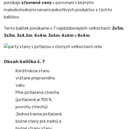
ponúkajú
zľavnené ceny
v porovnaní s bežnými
maloobchodnými cenami jednotlivých produktov z týchto
balíčkov.
Tento balíček ponúkame v 7 najobľúbenejších veľkostiach:
2x3m
,
3x3m
,
3x4,5m
,
4x4m
,
3x6m
,
4x6m
a
8x4m
.
Obsah balíčka č. 7
Konštrukcia stanu
vrátane prepravného
vaku
Plne potlačená strecha
(potlačené je 100 %
povrchu strechy)
Jednostranne potlačené
bočné steny pre zadnú a
bočné strany stanu