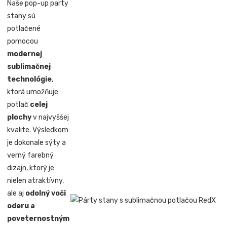
Naše pop-up party
stany sú
potlačené
pomocou
modernej
sublimačnej
technológie
,
ktorá umožňuje
potlač
celej
plochy
v najvyššej
kvalite. Výsledkom
je dokonale sýty a
verný farebný
dizajn, ktorý je
nielen atraktívny,
ale aj
odolný voči
oderu a
poveternostným