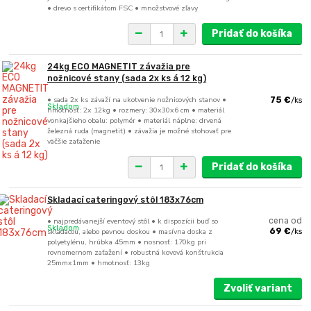
• drevo s certifikátom FSC • množstvové zľavy
Pridať do košíka
24kg ECO MAGNETIT závažia pre
nožnicové stany (sada 2x ks á 12 kg)
• sada 2x ks závaží na ukotvenie nožnicových stanov •
75 €
/
ks
Skladom
hmotnosť: 2x 12kg • rozmery: 30x30x6 cm • materiál
vonkajšieho obalu: polymér • materiál náplne: drvená
železná ruda (magnetit) • závažia je možné stohovať pre
väčšie zaťaženie
Pridať do košíka
Skladací cateringový stôl 183x76cm
• najpredávanejší eventový stôl • k dispozícii buď so
cena od
Skladom
skladacou, alebo pevnou doskou • masívna doska z
69 €
/
ks
polyetylénu, hrúbka 45mm • nosnosť: 170kg pri
rovnomernom zaťažení • robustná kovová konštrukcia
25mmx1mm • hmotnosť: 13kg
Zvoliť variant