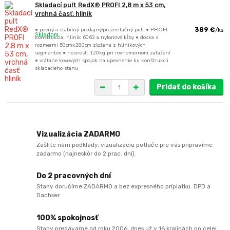
Skladací pult RedX® PROFI 2,8 m x 53 cm,
vrchná časť: hliník
• pevný a stabilný predajný/prezentačný pult • PROFI
389 €
/
ks
Skladom
konštrukcia, hliník 6063 a nylonové kĺby • doska s
rozmermi 53cmx280cm zložená z hliníkových
segmentov • nosnosť: 120kg pri rovnomernom zaťažení
• vrátane kovových spojok na upevnenie ku konštrukcii
skladacieho stanu
Pridať do košíka
Vizualizácia ZADARMO
Zašlite nám podklady, vizualizáciu potlače pre vás pripravíme
zadarmo (najneskôr do 2 prac. dní).
Do 2 pracovných dní
Stany doručíme ZADARMO a bez expresného príplatku. DPD a
Dachser.
100% spokojnosť
Stany predávame od roku 2006, dnes už v 16 krajinách po celej