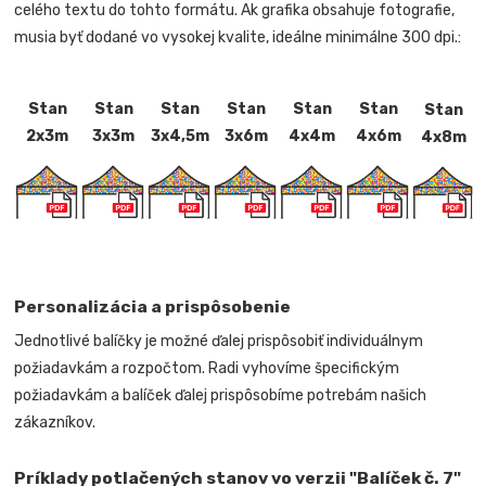
celého textu do tohto formátu. Ak grafika obsahuje fotografie,
musia byť dodané vo vysokej kvalite, ideálne minimálne 300 dpi.:
Stan
Stan
Stan
Stan
Stan
Stan
Stan
2x3m
3x3m
3x4,5m
3x6m
4x4m
4x6m
4x8m
Personalizácia a prispôsobenie
Jednotlivé balíčky je možné ďalej prispôsobiť individuálnym
požiadavkám a rozpočtom. Radi vyhovíme špecifickým
požiadavkám a balíček ďalej prispôsobíme potrebám našich
zákazníkov.
Príklady potlačených stanov vo verzii "Balíček č. 7"