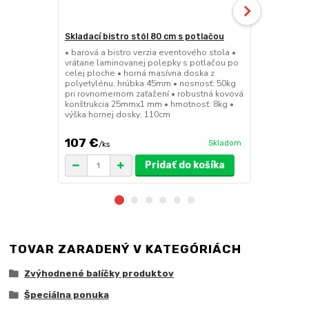
Skladací bistro stôl 80 cm s potlačou
Skladacia b
• barová a bistro verzia eventového stola •
• barová a bi
vrátane laminovanej polepky s potlačou po
• sedák a op
celej ploche • horná masívna doska z
45mm • nosn
polyetylénu, hrúbka 45mm • nosnosť: 50kg
konštrukcia
pri rovnomernom zaťažení • robustná kovová
výška sedák
konštrukcia 25mmx1 mm • hmotnosť: 8kg •
výška hornej dosky: 110cm
107 €
49 €
Skladom
/
ks
/
ks
Pridať do košíka
TOVAR ZARADENÝ V KATEGÓRIÁCH
Zvýhodnené balíčky produktov
Špeciálna ponuka