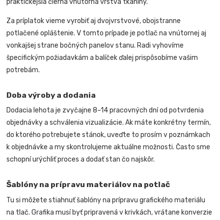
praktickejšia čierna vnútorná vrstva tkaniny.
Za príplatok vieme vyrobiť aj dvojvrstvové, obojstranne
potlačené opláštenie. V tomto prípade je potlač na vnútornej aj
vonkajšej strane bočných panelov stanu. Radi vyhovíme
špecifickým požiadavkám a balíček ďalej prispôsobíme vašim
potrebám.
Doba výroby a dodania
Dodacia lehota je zvyčajne 8–14 pracovných dní od potvrdenia
objednávky a schválenia vizualizácie. Ak máte konkrétny termín,
do ktorého potrebujete stánok, uveďte to prosím v poznámkach
k objednávke a my skontrolujeme aktuálne možnosti. Často sme
schopní urýchliť proces a dodať stan čo najskôr.
Šablóny na prípravu materiálov na potlač
Tu si môžete stiahnuť šablóny na prípravu grafického materiálu
na tlač. Grafika musí byť pripravená v krivkách, vrátane konverzie