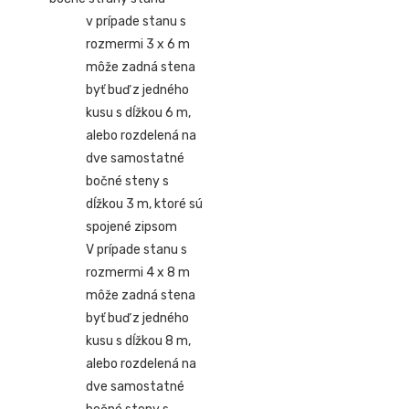
v prípade stanu s
rozmermi 3 x 6 m
môže zadná stena
byť buď z jedného
kusu s dĺžkou 6 m,
alebo rozdelená na
dve samostatné
bočné steny s
dĺžkou 3 m, ktoré sú
spojené zipsom
V prípade stanu s
rozmermi 4 x 8 m
môže zadná stena
byť buď z jedného
kusu s dĺžkou 8 m,
alebo rozdelená na
dve samostatné