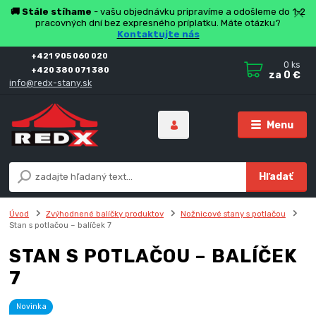
🚚 Stále stíhame
- vašu objednávku pripravíme a odošleme do 1-2
pracovných dní bez expresného príplatku. Máte otázku?
Kontaktujte nás
+421 905 060 020
0
ks
+420 380 071 380
za
0 €
info@redx-stany.sk
Menu
Hľadať
Úvod
Zvýhodnené balíčky produktov
Nožnicové stany s potlačou
Stan s potlačou – balíček 7
STAN S POTLAČOU – BALÍČEK
7
Novinka