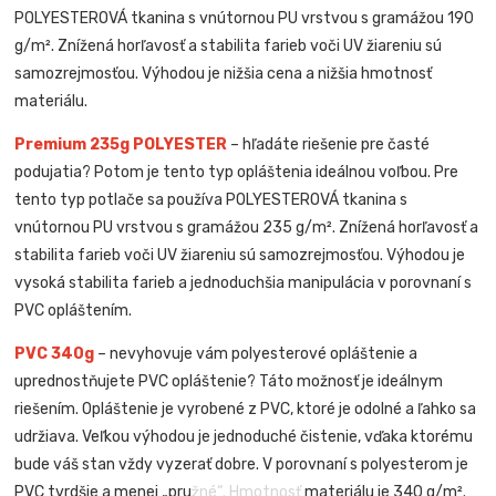
POLYESTEROVÁ tkanina s vnútornou PU vrstvou s gramážou 190
g/m². Znížená horľavosť a stabilita farieb voči UV žiareniu sú
samozrejmosťou. Výhodou je nižšia cena a nižšia hmotnosť
materiálu.
Premium 235g POLYESTER
– hľadáte riešenie pre časté
podujatia? Potom je tento typ opláštenia ideálnou voľbou. Pre
tento typ potlače sa používa POLYESTEROVÁ tkanina s
vnútornou PU vrstvou s gramážou 235 g/m². Znížená horľavosť a
stabilita farieb voči UV žiareniu sú samozrejmosťou. Výhodou je
vysoká stabilita farieb a jednoduchšia manipulácia v porovnaní s
PVC opláštením.
PVC 340g
– nevyhovuje vám polyesterové opláštenie a
uprednostňujete PVC opláštenie? Táto možnosť je ideálnym
riešením. Opláštenie je vyrobené z PVC, ktoré je odolné a ľahko sa
udržiava. Veľkou výhodou je jednoduché čistenie, vďaka ktorému
bude váš stan vždy vyzerať dobre. V porovnaní s polyesterom je
PVC tvrdšie a menej „pružné“. Hmotnosť materiálu je 340 g/m².