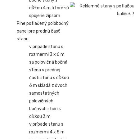
bočné steny s
dĺžkou 4 m, ktoré sú
spojené zipsom
Plne potlačený polobočný
panel pre prednú časť
stanu
v prípade stanu s
rozmermi 3 x 6 m
sa polovičná bočná
stena v prednej
časti stanu s dĺžkou
6 m skladá z dvoch
samostatných
polovičných
bočných stien s
dĺžkou 3 m
v prípade stanu s
rozmermi 4 x 8 m