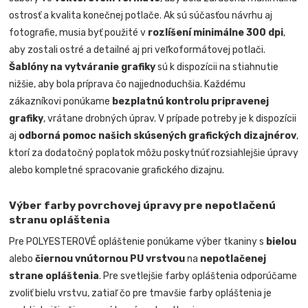
ostrosť a kvalita konečnej potlače. Ak sú súčasťou návrhu aj
fotografie, musia byť použité v
rozlíšení minimálne 300 dpi
,
aby zostali ostré a detailné aj pri veľkoformátovej potlači.
Šablóny na vytváranie grafiky
sú k dispozícii na stiahnutie
nižšie, aby bola príprava čo najjednoduchšia. Každému
zákazníkovi ponúkame
bezplatnú kontrolu pripravenej
grafiky
, vrátane drobných úprav. V prípade potreby je k dispozícii
aj
odborná pomoc našich skúsených grafických dizajnérov
,
ktorí za dodatočný poplatok môžu poskytnúť rozsiahlejšie úpravy
alebo kompletné spracovanie grafického dizajnu.
Výber farby povrchovej úpravy pre nepotlačenú
stranu opláštenia
Pre POLYESTEROVÉ opláštenie ponúkame výber tkaniny s
bielou
alebo
čiernou vnútornou PU vrstvou
na
nepotlačenej
strane opláštenia
. Pre svetlejšie farby opláštenia odporúčame
zvoliť bielu vrstvu, zatiaľ čo pre tmavšie farby opláštenia je