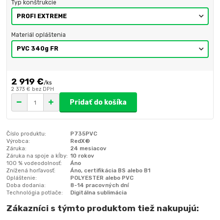
Typ konštrukcie
Materiál opláštenia
2 919 €
/
ks
2 373 €
bez DPH
Pridať do košíka
Číslo produktu:
P735PVC
Výrobca:
RedX®
Záruka:
24 mesiacov
Záruka na spoje a kĺby:
10 rokov
100 % vodeodolnosť:
Áno
Znížená horľavosť:
Áno, certifikácia BS alebo B1
Opláštenie:
POLYESTER alebo PVC
Doba dodania:
8-14 pracovných dní
Technológia potlače:
Digitálna sublimácia
Zákazníci s týmto produktom tiež nakupujú: