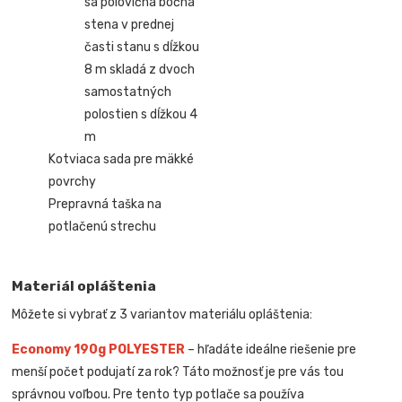
sa polovičná bočná
stena v prednej
časti stanu s dĺžkou
8 m skladá z dvoch
samostatných
polostien s dĺžkou 4
m
Kotviaca sada pre mäkké
povrchy
Prepravná taška na
potlačenú strechu
Materiál opláštenia
Môžete si vybrať z 3 variantov materiálu opláštenia:
Economy 190g POLYESTER
– hľadáte ideálne riešenie pre
menší počet podujatí za rok? Táto možnosť je pre vás tou
správnou voľbou. Pre tento typ potlače sa používa