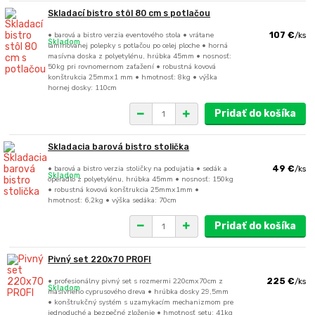
Skladací bistro stôl 80 cm s potlačou
• barová a bistro verzia eventového stola • vrátane
107 €
/
ks
Skladom
laminovanej polepky s potlačou po celej ploche • horná
masívna doska z polyetylénu, hrúbka 45mm • nosnosť:
50kg pri rovnomernom zaťažení • robustná kovová
konštrukcia 25mmx1 mm • hmotnosť: 8kg • výška
hornej dosky: 110cm
Pridať do košíka
Skladacia barová bistro stolička
• barová a bistro verzia stoličky na podujatia • sedák a
49 €
/
ks
Skladom
operadlo z polyetylénu, hrúbka 45mm • nosnosť: 150kg
• robustná kovová konštrukcia 25mmx1mm •
hmotnosť: 6,2kg • výška sedáka: 70cm
Pridať do košíka
Pivný set 220x70 PROFI
• profesionálny pivný set s rozmermi 220cmx70cm z
225 €
/
ks
Skladom
masívneho cyprusového dreva • hrúbka dosky 29,5mm
• konštrukčný systém s uzamykacím mechanizmom pre
jednoduché a bezpečné zloženie • hmotnosť setu: 41kg