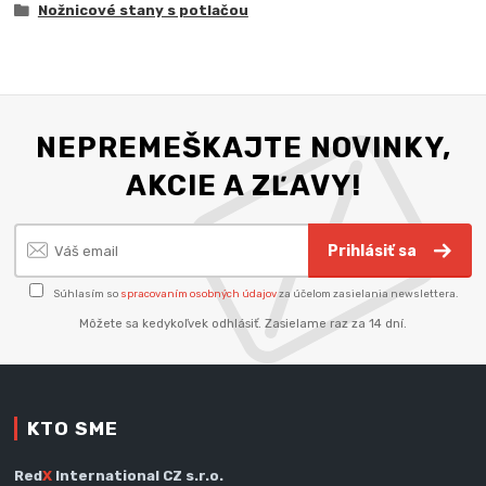
Nožnicové stany s potlačou
NEPREMEŠKAJTE NOVINKY,
AKCIE A ZĽAVY!
Prihlásiť sa
Súhlasím so
spracovaním osobných údajov
za účelom zasielania newslettera.
Môžete sa kedykoľvek odhlásiť. Zasielame raz za 14 dní.
KTO SME
Red
X
International CZ s.r.o.