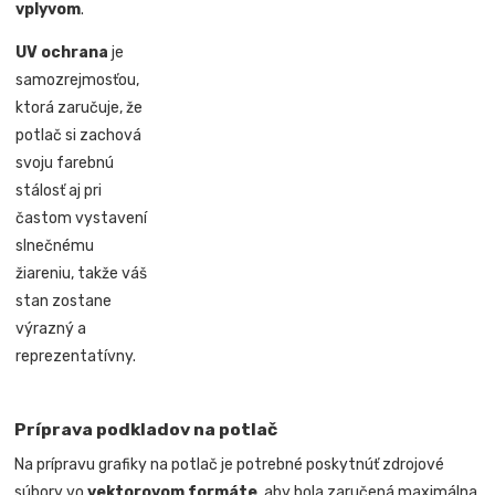
vplyvom
.
UV ochrana
je
samozrejmosťou,
ktorá zaručuje, že
potlač si zachová
svoju farebnú
stálosť aj pri
častom vystavení
slnečnému
žiareniu, takže váš
stan zostane
výrazný a
reprezentatívny.
Príprava podkladov na potlač
Na prípravu grafiky na potlač je potrebné poskytnúť zdrojové
súbory vo
vektorovom formáte
, aby bola zaručená maximálna