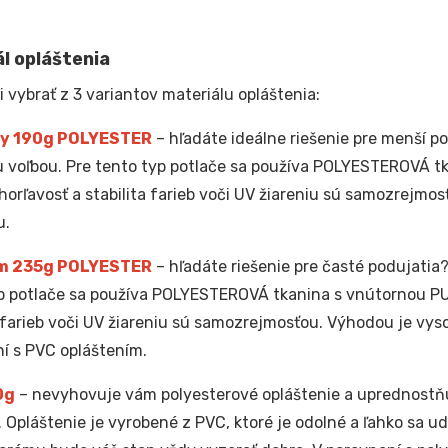
l opláštenia
i vybrať z 3 variantov materiálu opláštenia:
y 190g POLYESTER
– hľadáte ideálne riešenie pre menší po
 voľbou. Pre tento typ potlače sa používa POLYESTEROVÁ t
horľavosť a stabilita farieb voči UV žiareniu sú samozrejmos
u.
m 235g POLYESTER
– hľadáte riešenie pre časté podujatia?
p potlače sa používa POLYESTEROVÁ tkanina s vnútornou PU
a farieb voči UV žiareniu sú samozrejmosťou. Výhodou je vyso
í s PVC opláštením.
0g
– nevyhovuje vám polyesterové opláštenie a uprednostňu
. Opláštenie je vyrobené z PVC, ktoré je odolné a ľahko sa u