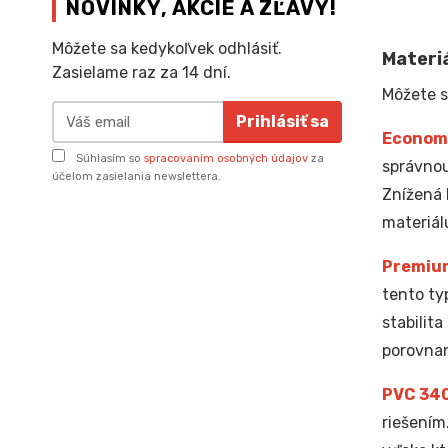
NOVINKY, AKCIE A ZĽAVY!
Môžete sa kedykoľvek odhlásiť.
Materiá
Zasielame raz za 14 dní.
Môžete s
Prihlásiť sa
Econom
Súhlasím so
spracovaním osobných údajov
za
správnou
účelom zasielania newslettera.
Znížená 
materiál
Premiu
tento ty
stabilit
porovnan
PVC 34
riešením