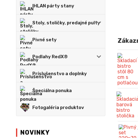
IHLAN párty stany
Stoly, stoličky, predajné pulty
Pivné sety
Zákazn
Podlahy RedX®
Príslušenstvo a doplnky
Špeciálna ponuka
Fotogaléria produktov
NOVINKY