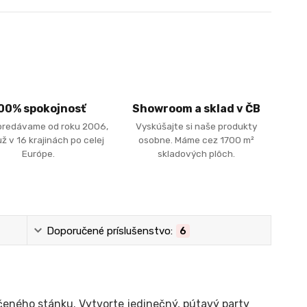
00% spokojnosť
Showroom a sklad v ČB
predávame od roku 2006,
Vyskúšajte si naše produkty
ž v 16 krajinách po celej
osobne. Máme cez 1700 m²
Európe.
skladových plôch.
Doporučené príslušenstvo:
6
čeného stánku. Vytvorte jedinečný, pútavý party