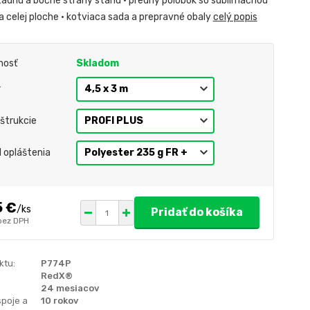
zadnú a bočné strany stanu • predný polobok so sublimačnou
a celej ploche • kotviaca sada a prepravné obaly
celý popis
nosť
Skladom
r
štrukcie
l opláštenia
5 €
/
ks
Pridať do košíka
bez DPH
ktu:
P774P
RedX®
24 mesiacov
spoje a
10 rokov