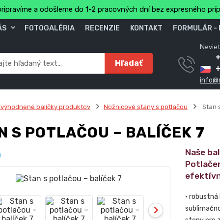
ripravíme a odošleme do 1-2 pracovných dní bez expresného prí
ÁS
FOTOGALÉRIA
RECENZIE
KONTAKT
FORMULÁR -
Neviet
Hľadať
info@
výhodnené balíčky produktov
Nožnicové stany s potlačou
Stan s
N S POTLAČOU – BALÍČEK 7
Naše ba
Potlače
efektív
• robustná
sublimačno