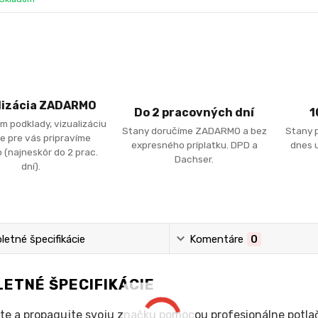
lizácia ZADARMO
Do 2 pracovných dní
1
m podklady, vizualizáciu
Stany doručíme ZADARMO a bez
Stany 
e pre vás pripravíme
expresného príplatku. DPD a
dnes u
 (najneskôr do 2 prac.
Dachser.
dní).
etné špecifikácie
Komentáre
0
ETNÉ ŠPECIFIKÁCIE
te a propagujte svoju značku pomocou profesionálne potla