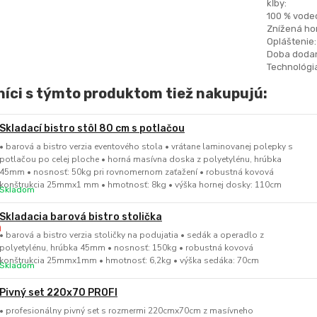
kĺby:
100 % vode
Znížená hor
Opláštenie:
Doba dodan
Technológia
íci s týmto produktom tiež nakupujú:
Skladací bistro stôl 80 cm s potlačou
• barová a bistro verzia eventového stola • vrátane laminovanej polepky s
potlačou po celej ploche • horná masívna doska z polyetylénu, hrúbka
45mm • nosnosť: 50kg pri rovnomernom zaťažení • robustná kovová
konštrukcia 25mmx1 mm • hmotnosť: 8kg • výška hornej dosky: 110cm
Skladom
Skladacia barová bistro stolička
• barová a bistro verzia stoličky na podujatia • sedák a operadlo z
polyetylénu, hrúbka 45mm • nosnosť: 150kg • robustná kovová
konštrukcia 25mmx1mm • hmotnosť: 6,2kg • výška sedáka: 70cm
Skladom
Pivný set 220x70 PROFI
• profesionálny pivný set s rozmermi 220cmx70cm z masívneho