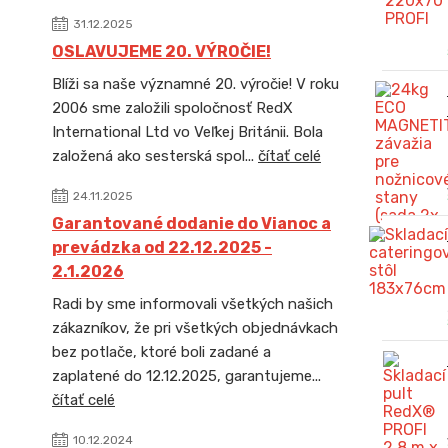
31.12.2025
OSLAVUJEME 20. VÝROČIE!
Blíži sa naše významné 20. výročie! V roku
2006 sme založili spoločnosť RedX
International Ltd vo Veľkej Británii. Bola
založená ako sesterská spol...
čítať celé
24.11.2025
Garantované dodanie do Vianoc a
prevádzka od 22.12.2025 -
2.1.2026
Radi by sme informovali všetkých našich
zákazníkov, že pri všetkých objednávkach
bez potlače, ktoré boli zadané a
zaplatené do 12.12.2025, garantujeme...
čítať celé
10.12.2024