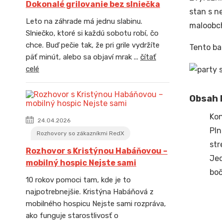
Dokonalé grilovanie bez slniečka
stan s n
Leto na záhrade má jednu slabinu.
maloobch
Slniečko, ktoré si každú sobotu robí, čo
chce. Buď pečie tak, že pri grile vydržíte
Tento ba
päť minút, alebo sa objaví mrak ...
čítať
celé
Obsah b
Kon
24.04.2026
Pln
Rozhovory so zákazníkmi RedX
str
Rozhovor s Kristýnou Habáňovou –
Jed
mobilný hospic Nejste sami
boč
10 rokov pomoci tam, kde je to
najpotrebnejšie. Kristýna Habáňová z
mobilného hospicu Nejste sami rozpráva,
ako funguje starostlivosť o