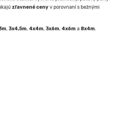
úkajú
zľavnené ceny
v porovnaní s bežnými
3m
,
3x4,5m
,
4x4m
,
3x6m
,
4x6m
a
8x4m
.