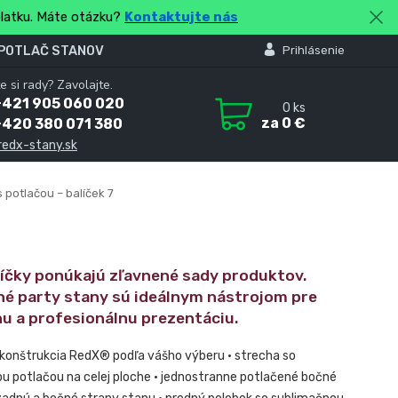
platku. Máte otázku?
Kontaktujte nás
 POTLAČ STANOV
Prihlásenie
e si rady? Zavolajte.
+421 905 060 020
0
ks
za
0 €
+420 380 071 380
redx-stany.sk
 potlačou – balíček 7
líčky ponúkajú zľavnené sady produktov.
né party stany sú ideálnym nástrojom pre
nu a profesionálnu prezentáciu.
 konštrukcia RedX® podľa vášho výberu • strecha so
u potlačou na celej ploche • jednostranne potlačené bočné