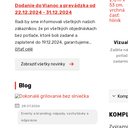
Dodanie do Vianoc a prevádzka od
22.12.2024 - 31.12.2024
Radi by sme informovali všetkých našich
zákazníkov, že pri všetkých objednávkach
bez potlače, ktoré boli zadané a
zaplatené do 19.12.2024, garantujeme...
Vizua
čítať celé
Zašlite ná
potlač
zadarmo
Zobraziť všetky novinky
Blog
Kompl
28.07.2026
KOMPL
Eventy a branding: nápady, vychytávky a
inšpirácie
Zvýrazni