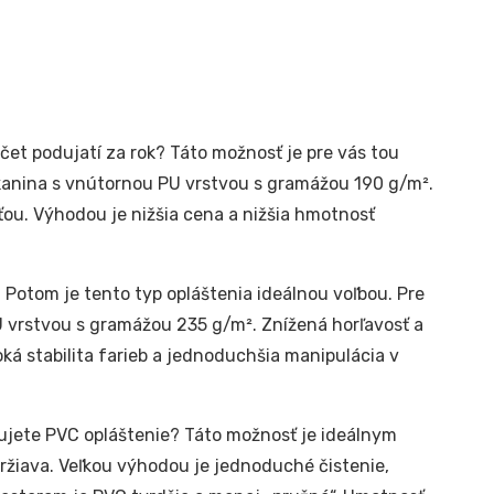
čet podujatí za rok? Táto možnosť je pre vás tou
kanina s vnútornou PU vrstvou s gramážou 190 g/m².
ťou. Výhodou je nižšia cena a nižšia hmotnosť
 Potom je tento typ opláštenia ideálnou voľbou. Pre
 vrstvou s gramážou 235 g/m². Znížená horľavosť a
ká stabilita farieb a jednoduchšia manipulácia v
jete PVC opláštenie? Táto možnosť je ideálnym
držiava. Veľkou výhodou je jednoduché čistenie,