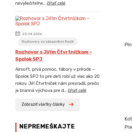
nevyliečiteľne...
čítať celé
23.04.2026
Rozhovory so zákazníkmi RedX
Pln
Rozhovor s Jiřím Čtvrtníčkom –
Spolok SPJ
Airsoft, prvá pomoc, tábory v prírode –
Spolok SPJ to pre deti robí už viac ako 20
rokov. Jiří Čtvrtníček nám prezradil, prečo
je branná výchova pre d...
čítať celé
Zobraziť všetky články
Kot
NEPREMEŠKAJTE
Pre