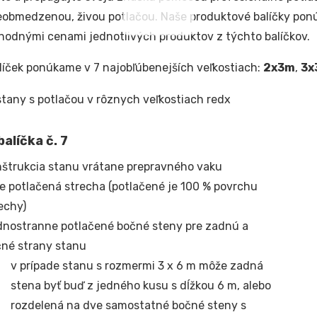
eobmedzenou, živou potlačou. Naše produktové balíčky pon
odnými cenami jednotlivých produktov z týchto balíčkov.
líček ponúkame v 7 najobľúbenejších veľkostiach:
2x3m
,
3x
alíčka č. 7
štrukcia stanu vrátane prepravného vaku
e potlačená strecha (potlačené je 100 % povrchu
echy)
nostranne potlačené bočné steny pre zadnú a
né strany stanu
v prípade stanu s rozmermi 3 x 6 m môže zadná
stena byť buď z jedného kusu s dĺžkou 6 m, alebo
rozdelená na dve samostatné bočné steny s