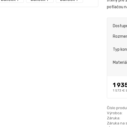
steny pre 
potlačou n
Dostup
Rozme
Typ kon
Materiá
1 93
1 573 €
Číslo produ
Výrobca:
Záruka:
Záruka na 