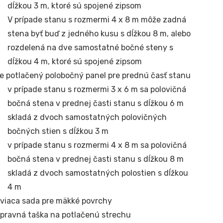
dĺžkou 3 m, ktoré sú spojené zipsom
V prípade stanu s rozmermi 4 x 8 m môže zadná
stena byť buď z jedného kusu s dĺžkou 8 m, alebo
rozdelená na dve samostatné bočné steny s
dĺžkou 4 m, ktoré sú spojené zipsom
e potlačený polobočný panel pre prednú časť stanu
v prípade stanu s rozmermi 3 x 6 m sa polovičná
bočná stena v prednej časti stanu s dĺžkou 6 m
skladá z dvoch samostatných polovičných
bočných stien s dĺžkou 3 m
v prípade stanu s rozmermi 4 x 8 m sa polovičná
bočná stena v prednej časti stanu s dĺžkou 8 m
skladá z dvoch samostatných polostien s dĺžkou
4 m
viaca sada pre mäkké povrchy
pravná taška na potlačenú strechu