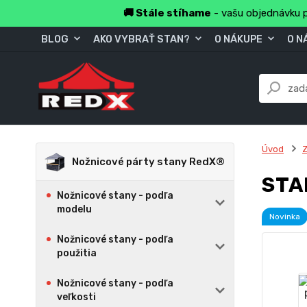
🚚 Stále stíhame
- vašu objednávku p
BLOG
AKO VYBRAŤ STAN?
O NÁKUPE
O N
Úvod
Z
Nožnicové párty stany RedX®
STA
Nožnicové stany - podľa
modelu
Novinka
Nožnicové stany - podľa
použitia
Nožnicové stany - podľa
veľkosti