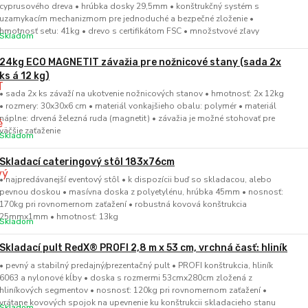
cyprusového dreva • hrúbka dosky 29,5mm • konštrukčný systém s
uzamykacím mechanizmom pre jednoduché a bezpečné zloženie •
hmotnosť setu: 41kg • drevo s certifikátom FSC • množstvové zľavy
Skladom
24kg ECO MAGNETIT závažia pre nožnicové stany (sada 2x
ks á 12 kg)
• sada 2x ks závaží na ukotvenie nožnicových stanov • hmotnosť: 2x 12kg
• rozmery: 30x30x6 cm • materiál vonkajšieho obalu: polymér • materiál
náplne: drvená železná ruda (magnetit) • závažia je možné stohovať pre
väčšie zaťaženie
Skladom
Skladací cateringový stôl 183x76cm
• najpredávanejší eventový stôl • k dispozícii buď so skladacou, alebo
pevnou doskou • masívna doska z polyetylénu, hrúbka 45mm • nosnosť:
170kg pri rovnomernom zaťažení • robustná kovová konštrukcia
25mmx1mm • hmotnosť: 13kg
Skladom
Skladací pult RedX® PROFI 2,8 m x 53 cm, vrchná časť: hliník
• pevný a stabilný predajný/prezentačný pult • PROFI konštrukcia, hliník
6063 a nylonové kĺby • doska s rozmermi 53cmx280cm zložená z
hliníkových segmentov • nosnosť: 120kg pri rovnomernom zaťažení •
vrátane kovových spojok na upevnenie ku konštrukcii skladacieho stanu
Skladom