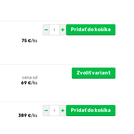
Pridať do košíka
75 €
/
ks
Zvoliť variant
cena od
69 €
/
ks
Pridať do košíka
389 €
/
ks