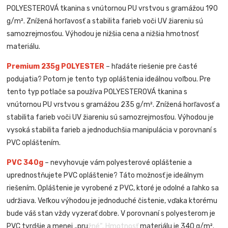
POLYESTEROVÁ tkanina s vnútornou PU vrstvou s gramážou 190
g/m². Znížená horľavosť a stabilita farieb voči UV žiareniu sú
samozrejmosťou. Výhodou je nižšia cena a nižšia hmotnosť
materiálu.
Premium 235g POLYESTER
– hľadáte riešenie pre časté
podujatia? Potom je tento typ opláštenia ideálnou voľbou. Pre
tento typ potlače sa používa POLYESTEROVÁ tkanina s
vnútornou PU vrstvou s gramážou 235 g/m². Znížená horľavosť a
stabilita farieb voči UV žiareniu sú samozrejmosťou. Výhodou je
vysoká stabilita farieb a jednoduchšia manipulácia v porovnaní s
PVC opláštením.
PVC 340g
– nevyhovuje vám polyesterové opláštenie a
uprednostňujete PVC opláštenie? Táto možnosť je ideálnym
riešením. Opláštenie je vyrobené z PVC, ktoré je odolné a ľahko sa
udržiava. Veľkou výhodou je jednoduché čistenie, vďaka ktorému
bude váš stan vždy vyzerať dobre. V porovnaní s polyesterom je
PVC tvrdšie a menej „pružné“. Hmotnosť materiálu je 340 g/m².