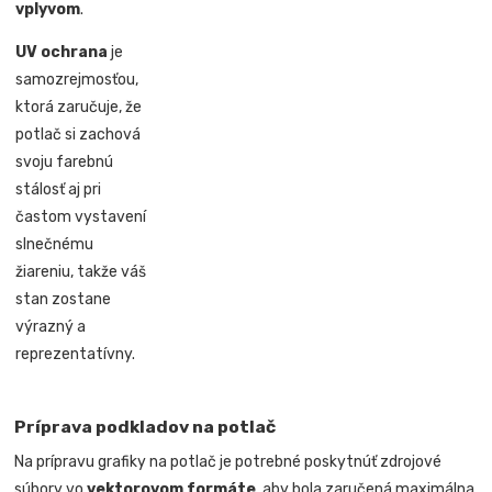
vplyvom
.
UV ochrana
je
samozrejmosťou,
ktorá zaručuje, že
potlač si zachová
svoju farebnú
stálosť aj pri
častom vystavení
slnečnému
žiareniu, takže váš
stan zostane
výrazný a
reprezentatívny.
Príprava podkladov na potlač
Na prípravu grafiky na potlač je potrebné poskytnúť zdrojové
súbory vo
vektorovom formáte
, aby bola zaručená maximálna