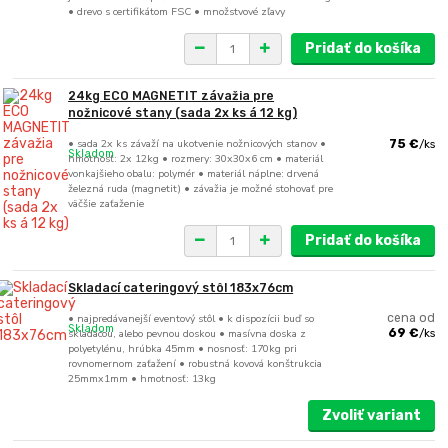
• drevo s certifikátom FSC • množstvové zľavy
Pridať do košíka
24kg ECO MAGNETIT závažia pre
nožnicové stany (sada 2x ks á 12 kg)
• sada 2x ks závaží na ukotvenie nožnicových stanov •
75 €
/
ks
Skladom
hmotnosť: 2x 12kg • rozmery: 30x30x6 cm • materiál
vonkajšieho obalu: polymér • materiál náplne: drvená
železná ruda (magnetit) • závažia je možné stohovať pre
väčšie zaťaženie
Pridať do košíka
Skladací cateringový stôl 183x76cm
• najpredávanejší eventový stôl • k dispozícii buď so
cena od
Skladom
skladacou, alebo pevnou doskou • masívna doska z
69 €
/
ks
polyetylénu, hrúbka 45mm • nosnosť: 170kg pri
rovnomernom zaťažení • robustná kovová konštrukcia
25mmx1mm • hmotnosť: 13kg
Zvoliť variant