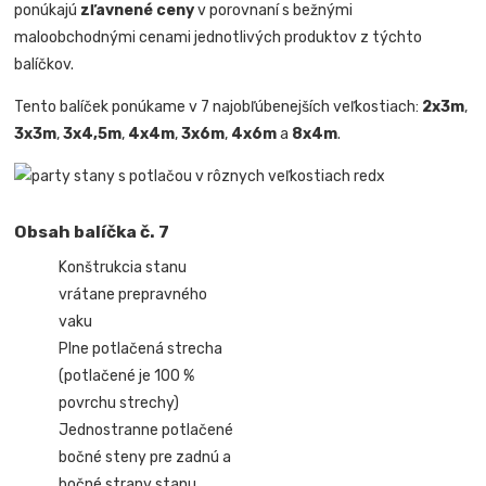
ponúkajú
zľavnené ceny
v porovnaní s bežnými
maloobchodnými cenami jednotlivých produktov z týchto
balíčkov.
Tento balíček ponúkame v 7 najobľúbenejších veľkostiach:
2x3m
,
3x3m
,
3x4,5m
,
4x4m
,
3x6m
,
4x6m
a
8x4m
.
Obsah balíčka č. 7
Konštrukcia stanu
vrátane prepravného
vaku
Plne potlačená strecha
(potlačené je 100 %
povrchu strechy)
Jednostranne potlačené
bočné steny pre zadnú a
bočné strany stanu