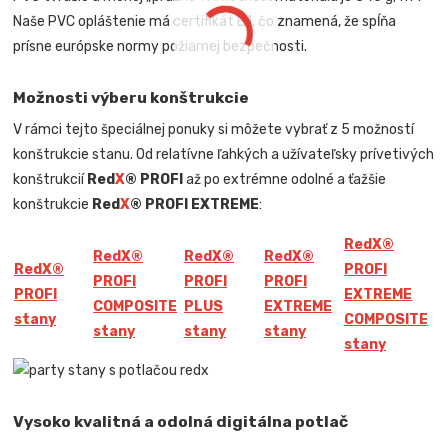
Naše PVC opláštenie má certifikát B1, čo znamená, že spĺňa
prísne európske normy požiarnej bezpečnosti.
Možnosti výberu konštrukcie
V rámci tejto špeciálnej ponuky si môžete vybrať z 5 možností
konštrukcie stanu. Od relatívne ľahkých a užívateľsky prívetivých
konštrukcií
Red
X
® PROFI
až po extrémne odolné a ťažšie
konštrukcie
Red
X
® PROFI EXTREME
:
Red
X
®
Red
X
®
Red
X
®
Red
X
®
Red
X
®
PROFI
PROFI
PROFI
PROFI
PROFI
EXTREME
COMPOSITE
PLUS
EXTREME
stany
COMPOSITE
stany
stany
stany
stany
Vysoko kvalitná a odolná digitálna potlač