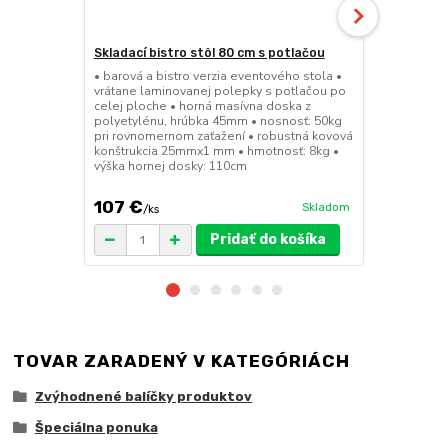
Skladací bistro stôl 80 cm s potlačou
Skladacia b
• barová a bistro verzia eventového stola •
• barová a bi
vrátane laminovanej polepky s potlačou po
• sedák a op
celej ploche • horná masívna doska z
45mm • nosn
polyetylénu, hrúbka 45mm • nosnosť: 50kg
konštrukcia
pri rovnomernom zaťažení • robustná kovová
výška sedák
konštrukcia 25mmx1 mm • hmotnosť: 8kg •
výška hornej dosky: 110cm
107 €
49 €
Skladom
/
ks
/
ks
Pridať do košíka
TOVAR ZARADENÝ V KATEGÓRIÁCH
Zvýhodnené balíčky produktov
Špeciálna ponuka