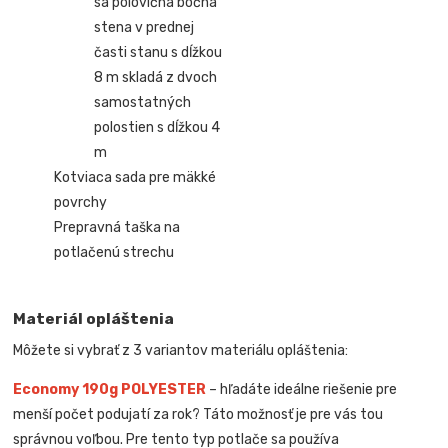
sa polovičná bočná
stena v prednej
časti stanu s dĺžkou
8 m skladá z dvoch
samostatných
polostien s dĺžkou 4
m
Kotviaca sada pre mäkké
povrchy
Prepravná taška na
potlačenú strechu
Materiál opláštenia
Môžete si vybrať z 3 variantov materiálu opláštenia:
Economy 190g POLYESTER
– hľadáte ideálne riešenie pre
menší počet podujatí za rok? Táto možnosť je pre vás tou
správnou voľbou. Pre tento typ potlače sa používa