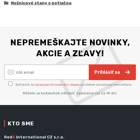
Nožnicové stany s potlačou
NEPREMEŠKAJTE NOVINKY,
AKCIE A ZĽAVY!
Prihlásiť sa
Súhlasím so
spracovaním osobných údajov
za účelom zasielania newslettera.
Môžete sa kedykoľvek odhlásiť. Zasielame raz za 14 dní.
KTO SME
Red
X
International CZ s.r.o.