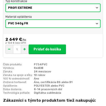
Typ konštrukcie
Materiál opláštenia
2 649 €
/
ks
2 154 €
bez DPH
Pridať do košíka
Číslo produktu:
P734PVC
Výrobca:
RedX®
Záruka:
24 mesiacov
Záruka na spoje a kĺby:
10 rokov
100 % vodeodolnosť:
Áno
Znížená horľavosť:
Áno, certifikácia BS alebo B1
Opláštenie:
POLYESTER alebo PVC
Doba dodania:
8-14 pracovných dní
Technológia potlače:
Digitálna sublimácia
Zákazníci s týmto produktom tiež nakupujú: