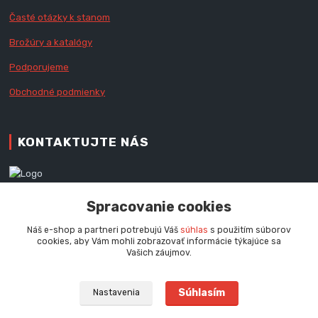
Časté otázky k stanom
Brožúry a katalógy
Podporujeme
Obchodné podmienky
KONTAKTUJTE NÁS
Zákaznícka podpora RedX®
Spracovanie cookies
+421 905 060 020
Po - Pi (9 - 16.00 hod.)
Náš e-shop a partneri potrebujú Váš
súhlas
s použitím súborov
cookies, aby Vám mohli zobrazovať informácie týkajúce sa
info@redx-stany.sk
Vašich záujmov.
Súhlasím
Nastavenia