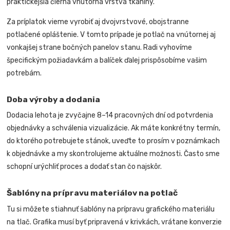
praktickejšia čierna vnútorná vrstva tkaniny.
Za príplatok vieme vyrobiť aj dvojvrstvové, obojstranne
potlačené opláštenie. V tomto prípade je potlač na vnútornej aj
vonkajšej strane bočných panelov stanu. Radi vyhovíme
špecifickým požiadavkám a balíček ďalej prispôsobíme vašim
potrebám.
Doba výroby a dodania
Dodacia lehota je zvyčajne 8–14 pracovných dní od potvrdenia
objednávky a schválenia vizualizácie. Ak máte konkrétny termín,
do ktorého potrebujete stánok, uveďte to prosím v poznámkach
k objednávke a my skontrolujeme aktuálne možnosti. Často sme
schopní urýchliť proces a dodať stan čo najskôr.
Šablóny na prípravu materiálov na potlač
Tu si môžete stiahnuť šablóny na prípravu grafického materiálu
na tlač. Grafika musí byť pripravená v krivkách, vrátane konverzie