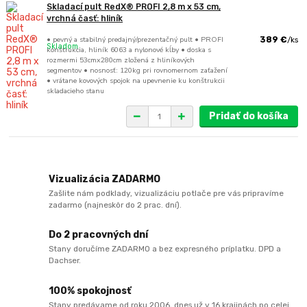
Skladací pult RedX® PROFI 2,8 m x 53 cm,
vrchná časť: hliník
• pevný a stabilný predajný/prezentačný pult • PROFI
389 €
/
ks
Skladom
konštrukcia, hliník 6063 a nylonové kĺby • doska s
rozmermi 53cmx280cm zložená z hliníkových
segmentov • nosnosť: 120kg pri rovnomernom zaťažení
• vrátane kovových spojok na upevnenie ku konštrukcii
skladacieho stanu
Pridať do košíka
Vizualizácia ZADARMO
Zašlite nám podklady, vizualizáciu potlače pre vás pripravíme
zadarmo (najneskôr do 2 prac. dní).
Do 2 pracovných dní
Stany doručíme ZADARMO a bez expresného príplatku. DPD a
Dachser.
100% spokojnosť
Stany predávame od roku 2006, dnes už v 16 krajinách po celej