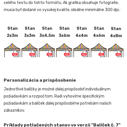
celého textu do tohto formátu. Ak grafika obsahuje fotografie,
musia byť dodané vo vysokej kvalite, ideálne minimálne 300 dpi.:
Stan
Stan
Stan
Stan
Stan
Stan
Stan
2x3m
3x3m
3x4,5m
3x6m
4x4m
4x6m
4x8m
Personalizácia a prispôsobenie
Jednotlivé balíčky je možné ďalej prispôsobiť individuálnym
požiadavkám a rozpočtom. Radi vyhovíme špecifickým
požiadavkám a balíček ďalej prispôsobíme potrebám našich
zákazníkov.
Príklady potlačených stanov vo verzii "Balíček č. 7"