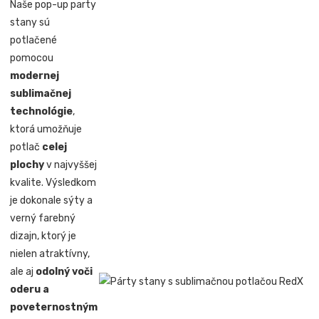
Naše pop-up party
stany sú
potlačené
pomocou
modernej
sublimačnej
technológie
,
ktorá umožňuje
potlač
celej
plochy
v najvyššej
kvalite. Výsledkom
je dokonale sýty a
verný farebný
dizajn, ktorý je
nielen atraktívny,
ale aj
odolný voči
oderu a
poveternostným