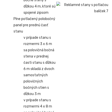
bočné steny s
dĺžkou 4 m, ktoré sú
spojené zipsom
Plne potlačený polobočný
panel pre prednú časť
stanu
v prípade stanu s
rozmermi 3 x 6 m
sa polovičná bočná
stena v prednej
časti stanu s dĺžkou
6 m skladá z dvoch
samostatných
polovičných
bočných stien s
dĺžkou 3 m
v prípade stanu s
rozmermi 4 x 8 m