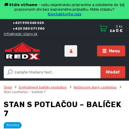
🚚 Stále stíhame
- vašu objednávku pripravíme a odošleme do 1-2
pracovných dní bez expresného príplatku. Máte otázku?
Kontaktujte nás
+421 905 060 020
0
ks
+420 380 071 380
za
0 €
info@redx-stany.sk
Menu
Hľadať
Úvod
Zvýhodnené balíčky produktov
Nožnicové stany s potlačou
Stan s potlačou – balíček 7
STAN S POTLAČOU – BALÍČEK
7
Novinka