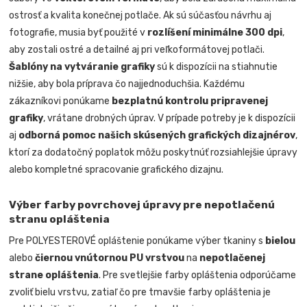
ostrosť a kvalita konečnej potlače. Ak sú súčasťou návrhu aj
fotografie, musia byť použité v
rozlíšení minimálne 300 dpi
,
aby zostali ostré a detailné aj pri veľkoformátovej potlači.
Šablóny na vytváranie grafiky
sú k dispozícii na stiahnutie
nižšie, aby bola príprava čo najjednoduchšia. Každému
zákazníkovi ponúkame
bezplatnú kontrolu pripravenej
grafiky
, vrátane drobných úprav. V prípade potreby je k dispozícii
aj
odborná pomoc našich skúsených grafických dizajnérov
,
ktorí za dodatočný poplatok môžu poskytnúť rozsiahlejšie úpravy
alebo kompletné spracovanie grafického dizajnu.
Výber farby povrchovej úpravy pre nepotlačenú
stranu opláštenia
Pre POLYESTEROVÉ opláštenie ponúkame výber tkaniny s
bielou
alebo
čiernou vnútornou PU vrstvou
na
nepotlačenej
strane opláštenia
. Pre svetlejšie farby opláštenia odporúčame
zvoliť bielu vrstvu, zatiaľ čo pre tmavšie farby opláštenia je