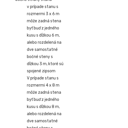
v prípade stanu s
rozmermi 3 x 6 m
môže zadná stena
byť buď z jedného
kusu s dĺžkou 6 m,
alebo rozdelená na
dve samostatné
bočné steny s
dĺžkou 3 m, ktoré sú
spojené zipsom
V prípade stanu s
rozmermi 4 x 8 m
môže zadná stena
byť buď z jedného
kusu s dĺžkou 8 m,
alebo rozdelená na
dve samostatné