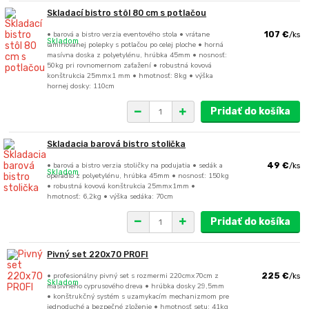
Skladací bistro stôl 80 cm s potlačou
• barová a bistro verzia eventového stola • vrátane
107 €
/
ks
Skladom
laminovanej polepky s potlačou po celej ploche • horná
masívna doska z polyetylénu, hrúbka 45mm • nosnosť:
50kg pri rovnomernom zaťažení • robustná kovová
konštrukcia 25mmx1 mm • hmotnosť: 8kg • výška
hornej dosky: 110cm
Pridať do košíka
Skladacia barová bistro stolička
• barová a bistro verzia stoličky na podujatia • sedák a
49 €
/
ks
Skladom
operadlo z polyetylénu, hrúbka 45mm • nosnosť: 150kg
• robustná kovová konštrukcia 25mmx1mm •
hmotnosť: 6,2kg • výška sedáka: 70cm
Pridať do košíka
Pivný set 220x70 PROFI
• profesionálny pivný set s rozmermi 220cmx70cm z
225 €
/
ks
Skladom
masívneho cyprusového dreva • hrúbka dosky 29,5mm
• konštrukčný systém s uzamykacím mechanizmom pre
jednoduché a bezpečné zloženie • hmotnosť setu: 41kg