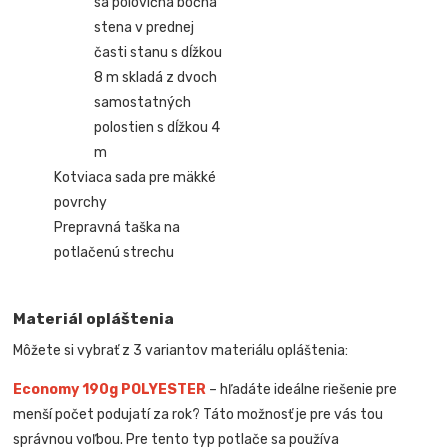
sa polovičná bočná
stena v prednej
časti stanu s dĺžkou
8 m skladá z dvoch
samostatných
polostien s dĺžkou 4
m
Kotviaca sada pre mäkké
povrchy
Prepravná taška na
potlačenú strechu
Materiál opláštenia
Môžete si vybrať z 3 variantov materiálu opláštenia:
Economy 190g POLYESTER
– hľadáte ideálne riešenie pre
menší počet podujatí za rok? Táto možnosť je pre vás tou
správnou voľbou. Pre tento typ potlače sa používa