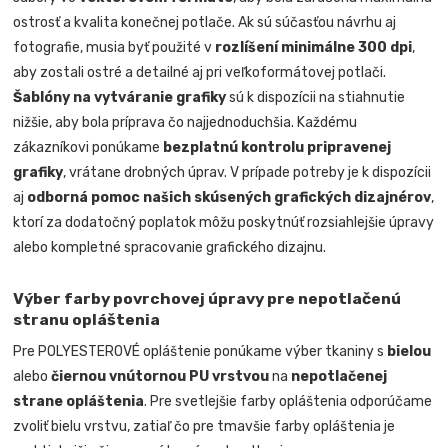
ostrosť a kvalita konečnej potlače. Ak sú súčasťou návrhu aj
fotografie, musia byť použité v
rozlíšení minimálne 300 dpi
,
aby zostali ostré a detailné aj pri veľkoformátovej potlači.
Šablóny na vytváranie grafiky
sú k dispozícii na stiahnutie
nižšie, aby bola príprava čo najjednoduchšia. Každému
zákazníkovi ponúkame
bezplatnú kontrolu pripravenej
grafiky
, vrátane drobných úprav. V prípade potreby je k dispozícii
aj
odborná pomoc našich skúsených grafických dizajnérov
,
ktorí za dodatočný poplatok môžu poskytnúť rozsiahlejšie úpravy
alebo kompletné spracovanie grafického dizajnu.
Výber farby povrchovej úpravy pre nepotlačenú
stranu opláštenia
Pre POLYESTEROVÉ opláštenie ponúkame výber tkaniny s
bielou
alebo
čiernou vnútornou PU vrstvou
na
nepotlačenej
strane opláštenia
. Pre svetlejšie farby opláštenia odporúčame
zvoliť bielu vrstvu, zatiaľ čo pre tmavšie farby opláštenia je