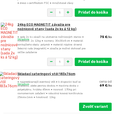
• drevo s certifikátom FSC • množstvové zľavy
Pridať do košíka
24kg ECO MAGNETIT závažia pre
nožnicové stany (sada 2x ks á 12 kg)
• sada 2x ks závaží na ukotvenie nožnicových stanov •
75 €
/
ks
Skladom
hmotnosť: 2x 12kg • rozmery: 30x30x6 cm • materiál
vonkajšieho obalu: polymér • materiál náplne: drvená
železná ruda (magnetit) • závažia je možné stohovať pre
väčšie zaťaženie
Pridať do košíka
Skladací cateringový stôl 183x76cm
• najpredávanejší eventový stôl • k dispozícii buď so
cena od
Skladom
skladacou, alebo pevnou doskou • masívna doska z
69 €
/
ks
polyetylénu, hrúbka 45mm • nosnosť: 170kg pri
rovnomernom zaťažení • robustná kovová konštrukcia
25mmx1mm • hmotnosť: 13kg
Zvoliť variant