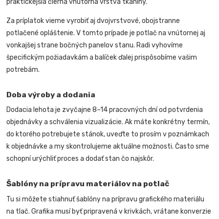
praktickejšia čierna vnútorná vrstva tkaniny.
Za príplatok vieme vyrobiť aj dvojvrstvové, obojstranne
potlačené opláštenie. V tomto prípade je potlač na vnútornej aj
vonkajšej strane bočných panelov stanu. Radi vyhovíme
špecifickým požiadavkám a balíček ďalej prispôsobíme vašim
potrebám.
Doba výroby a dodania
Dodacia lehota je zvyčajne 8–14 pracovných dní od potvrdenia
objednávky a schválenia vizualizácie. Ak máte konkrétny termín,
do ktorého potrebujete stánok, uveďte to prosím v poznámkach
k objednávke a my skontrolujeme aktuálne možnosti. Často sme
schopní urýchliť proces a dodať stan čo najskôr.
Šablóny na prípravu materiálov na potlač
Tu si môžete stiahnuť šablóny na prípravu grafického materiálu
na tlač. Grafika musí byť pripravená v krivkách, vrátane konverzie