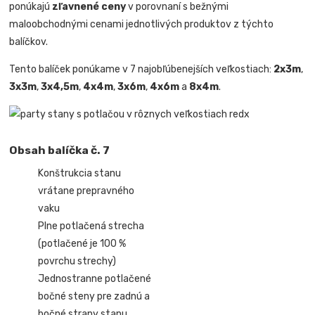
ponúkajú
zľavnené ceny
v porovnaní s bežnými
maloobchodnými cenami jednotlivých produktov z týchto
balíčkov.
Tento balíček ponúkame v 7 najobľúbenejších veľkostiach:
2x3m
,
3x3m
,
3x4,5m
,
4x4m
,
3x6m
,
4x6m
a
8x4m
.
Obsah balíčka č. 7
Konštrukcia stanu
vrátane prepravného
vaku
Plne potlačená strecha
(potlačené je 100 %
povrchu strechy)
Jednostranne potlačené
bočné steny pre zadnú a
bočné strany stanu