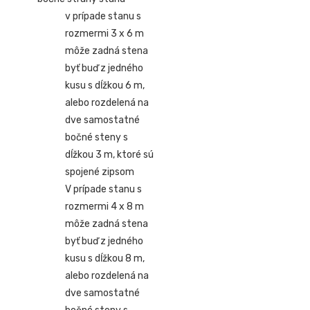
v prípade stanu s
rozmermi 3 x 6 m
môže zadná stena
byť buď z jedného
kusu s dĺžkou 6 m,
alebo rozdelená na
dve samostatné
bočné steny s
dĺžkou 3 m, ktoré sú
spojené zipsom
V prípade stanu s
rozmermi 4 x 8 m
môže zadná stena
byť buď z jedného
kusu s dĺžkou 8 m,
alebo rozdelená na
dve samostatné