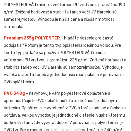
POLYESTEROVÁ tkanina s vnútornou PU vrstvou s gramážou 190
g/m². Znížená horľavosť a stabilita farieb voči UV žiareniu sú
samozrejmosťou. Výhodou je nižšia cena a nižšia hmotnosť
materiálu.
Premium 235g POLYESTER
– hľadáte riešenie pre časté
podujatia? Potom je tento typ opláštenia ideálnou voľbou. Pre
tento typ potlače sa používa POLYESTEROVÁ tkanina s
vnútornou PU vrstvou s gramážou 235 g/m². Znížená horľavosť a
stabilita farieb voči UV žiareniu sú samozrejmosťou. Výhodou je
vysoká stabilita farieb a jednoduchšia manipulácia v porovnaní s
PVC opláštením.
PVC 340g
– nevyhovuje vám polyesterové opláštenie a
uprednostňujete PVC opláštenie? Táto možnosť je ideálnym
riešením. Opláštenie je vyrobené z PVC, ktoré je odolné a ľahko sa
udržiava. Veľkou výhodou je jednoduché čistenie, vďaka ktorému
bude váš stan vždy vyzerať dobre. V porovnaní s polyesterom je
PVC tvrdšie a menej „pružné“. Hmotnosť materiálu je 340 g/m².