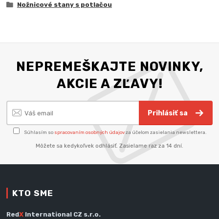
Nožnicové stany s potlačou
NEPREMEŠKAJTE NOVINKY,
AKCIE A ZĽAVY!
Prihlásiť sa
Súhlasím so
spracovaním osobných údajov
za účelom zasielania newslettera.
Môžete sa kedykoľvek odhlásiť. Zasielame raz za 14 dní.
KTO SME
Red
X
International CZ s.r.o.