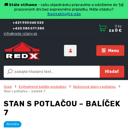
🚚 Stále stíhame
- vašu objednávku pripravíme a odošleme do 1-2
pracovných dní bez expresného príplatku. Máte otázku?
Kontaktujte nás
+421 905 060 020
0
ks
+420 380 071 380
za
0 €
info@redx-stany.sk
Menu
Hľadať
Úvod
Zvýhodnené balíčky produktov
Nožnicové stany s potlačou
Stan s potlačou – balíček 7
STAN S POTLAČOU – BALÍČEK
7
Novinka