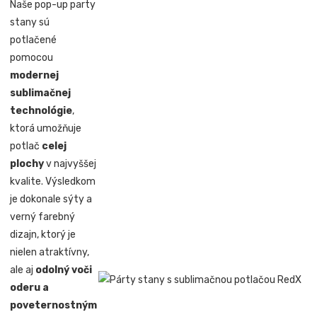
Naše pop-up party
stany sú
potlačené
pomocou
modernej
sublimačnej
technológie
,
ktorá umožňuje
potlač
celej
plochy
v najvyššej
kvalite. Výsledkom
je dokonale sýty a
verný farebný
dizajn, ktorý je
nielen atraktívny,
ale aj
odolný voči
oderu a
poveternostným