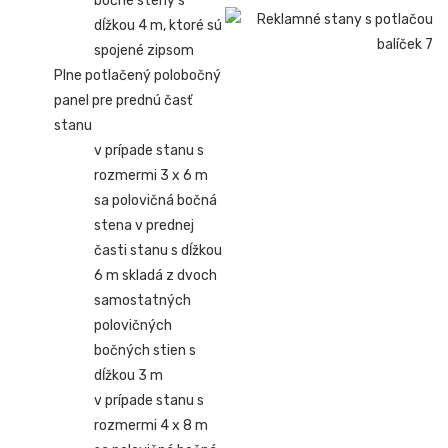
bočné steny s
dĺžkou 4 m, ktoré sú
spojené zipsom
Plne potlačený polobočný
panel pre prednú časť
stanu
v prípade stanu s
rozmermi 3 x 6 m
sa polovičná bočná
stena v prednej
časti stanu s dĺžkou
6 m skladá z dvoch
samostatných
polovičných
bočných stien s
dĺžkou 3 m
v prípade stanu s
rozmermi 4 x 8 m