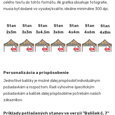
celého textu do tohto formátu. Ak grafika obsahuje fotografie,
musia byť dodané vo vysokej kvalite, ideálne minimálne 300 dpi.:
Stan
Stan
Stan
Stan
Stan
Stan
Stan
2x3m
3x3m
3x4,5m
3x6m
4x4m
4x6m
4x8m
Personalizácia a prispôsobenie
Jednotlivé balíčky je možné ďalej prispôsobiť individuálnym
požiadavkám a rozpočtom. Radi vyhovíme špecifickým
požiadavkám a balíček ďalej prispôsobíme potrebám našich
zákazníkov.
Príklady potlačených stanov vo verzii "Balíček č. 7"