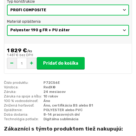
Typ konštrukcie
Materiál opláštenia
1 829 €
/
ks
1 487 €
bez DPH
Pridať do košíka
Číslo produktu:
P72CS6E
Výrobca:
RedX®
Záruka:
24 mesiacov
Záruka na spoje a kĺby:
10 rokov
100 % vodeodolnosť:
Áno
Znížená horľavosť:
Áno, certifikácia BS alebo B1
Opláštenie:
POLYESTER alebo PVC
Doba dodania:
8-14 pracovných dní
Technológia potlače:
Digitálna sublimácia
Zákazníci s týmto produktom tiež nakupujú: