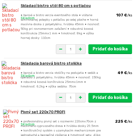
Skladací bistro stôl 80 cm s potlačou
• barová a bistro verzia eventového stola • vrátane
107 €
/
ks
Skladom
laminovanej polepky s potlačou po celej ploche • horná
masívna doska z polyetylénu, hrúbka 45mm • nosnosť:
50kg pri rovnomernom zaťažení • robustná kovová
konštrukcia 25mmx1 mm • hmotnosť: 8kg • výška
hornej dosky: 110cm
Pridať do košíka
Skladacia barová bistro stolička
• barová a bistro verzia stoličky na podujatia • sedák a
49 €
/
ks
Skladom
operadlo z polyetylénu, hrúbka 45mm • nosnosť: 150kg
• robustná kovová konštrukcia 25mmx1mm •
hmotnosť: 6,2kg • výška sedáka: 70cm
Pridať do košíka
Pivný set 220x70 PROFI
• profesionálny pivný set s rozmermi 220cmx70cm z
225 €
/
ks
Skladom
masívneho cyprusového dreva • hrúbka dosky 29,5mm
• konštrukčný systém s uzamykacím mechanizmom pre
jednoduché a bezpečné zloženie • hmotnosť setu: 41kg