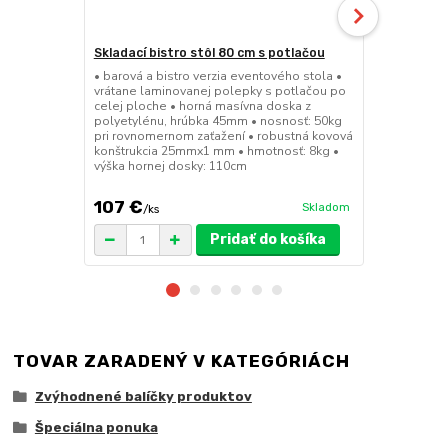
Skladací bistro stôl 80 cm s potlačou
Skladacia b
• barová a bistro verzia eventového stola •
• barová a bi
vrátane laminovanej polepky s potlačou po
• sedák a op
celej ploche • horná masívna doska z
45mm • nosn
polyetylénu, hrúbka 45mm • nosnosť: 50kg
konštrukcia
pri rovnomernom zaťažení • robustná kovová
výška sedák
konštrukcia 25mmx1 mm • hmotnosť: 8kg •
výška hornej dosky: 110cm
107 €
49 €
Skladom
/
ks
/
ks
Pridať do košíka
TOVAR ZARADENÝ V KATEGÓRIÁCH
Zvýhodnené balíčky produktov
Špeciálna ponuka