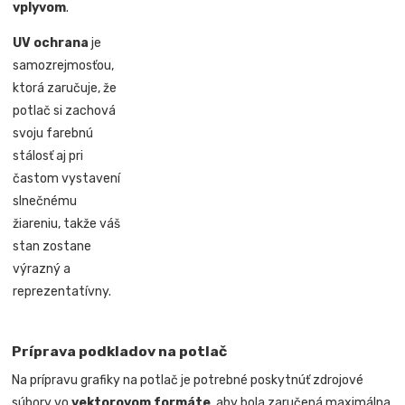
vplyvom
.
UV ochrana
je
samozrejmosťou,
ktorá zaručuje, že
potlač si zachová
svoju farebnú
stálosť aj pri
častom vystavení
slnečnému
žiareniu, takže váš
stan zostane
výrazný a
reprezentatívny.
Príprava podkladov na potlač
Na prípravu grafiky na potlač je potrebné poskytnúť zdrojové
súbory vo
vektorovom formáte
, aby bola zaručená maximálna