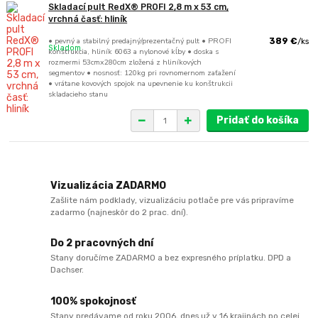
Skladací pult RedX® PROFI 2,8 m x 53 cm,
vrchná časť: hliník
• pevný a stabilný predajný/prezentačný pult • PROFI
389 €
/
ks
Skladom
konštrukcia, hliník 6063 a nylonové kĺby • doska s
rozmermi 53cmx280cm zložená z hliníkových
segmentov • nosnosť: 120kg pri rovnomernom zaťažení
• vrátane kovových spojok na upevnenie ku konštrukcii
skladacieho stanu
Pridať do košíka
Vizualizácia ZADARMO
Zašlite nám podklady, vizualizáciu potlače pre vás pripravíme
zadarmo (najneskôr do 2 prac. dní).
Do 2 pracovných dní
Stany doručíme ZADARMO a bez expresného príplatku. DPD a
Dachser.
100% spokojnosť
Stany predávame od roku 2006, dnes už v 16 krajinách po celej