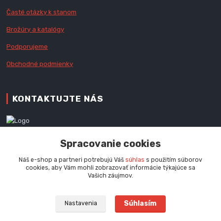
Časté otázky k stanom
Brožúry a katalógy
Podporujeme
Obchodné podmienky
KONTAKTUJTE NÁS
Zákaznícka podpora RedX®
Spracovanie cookies
+421 905 060 020
Po - Pi (9 - 16.00 hod.)
Náš e-shop a partneri potrebujú Váš
súhlas
s použitím súborov
cookies, aby Vám mohli zobrazovať informácie týkajúce sa
info@redx-stany.sk
Vašich záujmov.
Súhlasím
Nastavenia