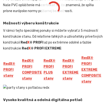
Naše PVC opláštenie má certifikát B1, čo znamená, že spĺňa
prísne európske normy požiarnej bezpečnosti.
Možnosti výberu konštrukcie
V rámci tejto špeciálnej ponuky si môžete vybrať z 5 možností
konštrukcie stanu. Od relatívne ľahkých a užívateľsky prívetivých
konštrukcií
Red
X
® PROFI
až po extrémne odolné a ťažšie
konštrukcie
Red
X
® PROFI EXTREME
:
Red
X
®
Red
X
®
Red
X
®
Red
X
®
Red
X
®
PROFI
PROFI
PROFI
PROFI
PROFI
EXTREME
COMPOSITE
PLUS
EXTREME
stany
COMPOSITE
stany
stany
stany
stany
Vysoko kvalitná a odolná digitálna potlač