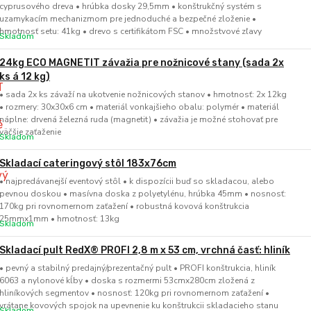
cyprusového dreva • hrúbka dosky 29,5mm • konštrukčný systém s
uzamykacím mechanizmom pre jednoduché a bezpečné zloženie •
hmotnosť setu: 41kg • drevo s certifikátom FSC • množstvové zľavy
Skladom
24kg ECO MAGNETIT závažia pre nožnicové stany (sada 2x
ks á 12 kg)
• sada 2x ks závaží na ukotvenie nožnicových stanov • hmotnosť: 2x 12kg
• rozmery: 30x30x6 cm • materiál vonkajšieho obalu: polymér • materiál
náplne: drvená železná ruda (magnetit) • závažia je možné stohovať pre
väčšie zaťaženie
Skladom
Skladací cateringový stôl 183x76cm
• najpredávanejší eventový stôl • k dispozícii buď so skladacou, alebo
pevnou doskou • masívna doska z polyetylénu, hrúbka 45mm • nosnosť:
170kg pri rovnomernom zaťažení • robustná kovová konštrukcia
25mmx1mm • hmotnosť: 13kg
Skladom
Skladací pult RedX® PROFI 2,8 m x 53 cm, vrchná časť: hliník
• pevný a stabilný predajný/prezentačný pult • PROFI konštrukcia, hliník
6063 a nylonové kĺby • doska s rozmermi 53cmx280cm zložená z
hliníkových segmentov • nosnosť: 120kg pri rovnomernom zaťažení •
vrátane kovových spojok na upevnenie ku konštrukcii skladacieho stanu
Skladom