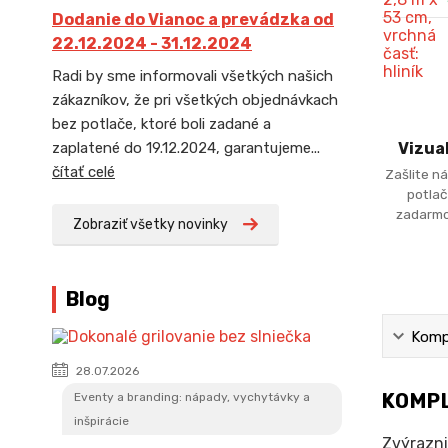
Dodanie do Vianoc a prevádzka od
22.12.2024 - 31.12.2024
Radi by sme informovali všetkých našich
zákazníkov, že pri všetkých objednávkach
bez potlače, ktoré boli zadané a
zaplatené do 19.12.2024, garantujeme...
Vizua
čítať celé
Zašlite ná
potlač
zadarmo
Zobraziť všetky novinky
Blog
Kompl
28.07.2026
KOMPL
Eventy a branding: nápady, vychytávky a
inšpirácie
Zvýrazni