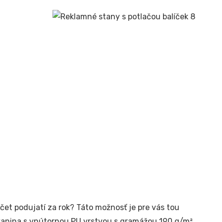
čet podujatí za rok? Táto možnosť je pre vás tou
kanina s vnútornou PU vrstvou s gramážou 190 g/m².