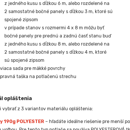
z jedného kusu s dĺžkou 6 m, alebo rozdelené na
2 samostatné bočné panely s dĺžkou 3 m, ktoré sú
spojené zipsom
v prípade stanov s rozmermi 4 x 8 m môžu byť
bočné panely pre prednú a zadnú časť stanu buď
z jedného kusu s dĺžkou 8 m, alebo rozdelené na
2 samostatné bočné panely s dĺžkou 4 m, ktoré
sú spojené zipsom
viaca sada pre mäkké povrchy
pravná taška na potlačenú strechu
l opláštenia
i vybrať z 3 variantov materiálu opláštenia:
y 190g POLYESTER
– hľadáte ideálne riešenie pre menší po
 voľbou. Pre tento typ potlače sa používa POLYESTEROVÁ t