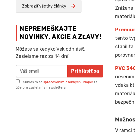
Zobraziť všetky články
Znížená 
materiál
NEPREMEŠKAJTE
Premiu
NOVINKY, AKCIE A ZĽAVY!
tento ty
stabilit
Môžete sa kedykoľvek odhlásiť.
porovnan
Zasielame raz za 14 dní.
PVC 34
Prihlásiť sa
riešením
Súhlasím so
spracovaním osobných údajov
za
vďaka kt
účelom zasielania newslettera.
materiál
bezpečno
Možnos
V rámci 