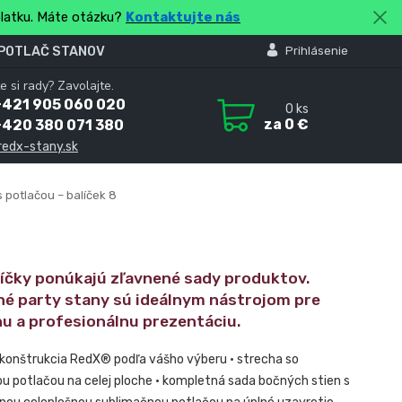
platku. Máte otázku?
Kontaktujte nás
 POTLAČ STANOV
Prihlásenie
e si rady? Zavolajte.
+421 905 060 020
0
ks
za
0 €
+420 380 071 380
redx-stany.sk
 potlačou – balíček 8
líčky ponúkajú zľavnené sady produktov.
né party stany sú ideálnym nástrojom pre
nu a profesionálnu prezentáciu.
 konštrukcia RedX® podľa vášho výberu • strecha so
u potlačou na celej ploche • kompletná sada bočných stien s