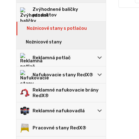
Zvýhodnené balíčky
produktov
Nožnicové stany s potlačou
Nožnicové stany
Reklamná potlač
Nafukovacie stany RedX®
Reklamné nafukovacie brány
RedX®
Reklamné nafukovadlá
Pracovné stany RedX®