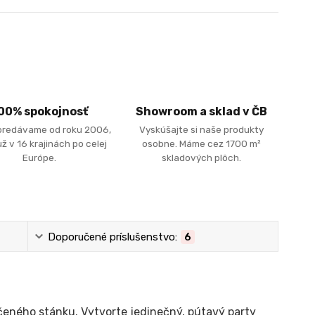
00% spokojnosť
Showroom a sklad v ČB
predávame od roku 2006,
Vyskúšajte si naše produkty
ž v 16 krajinách po celej
osobne. Máme cez 1700 m²
Európe.
skladových plôch.
Doporučené príslušenstvo:
6
čeného stánku. Vytvorte jedinečný, pútavý party