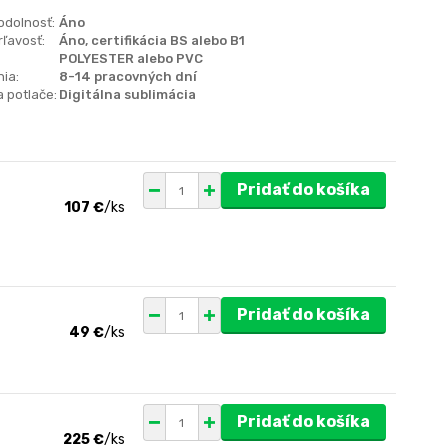
odolnosť:
Áno
ľavosť:
Áno, certifikácia BS alebo B1
POLYESTER alebo PVC
ia:
8-14 pracovných dní
 potlače:
Digitálna sublimácia
Pridať do košíka
107 €
/
ks
Pridať do košíka
49 €
/
ks
Pridať do košíka
225 €
/
ks