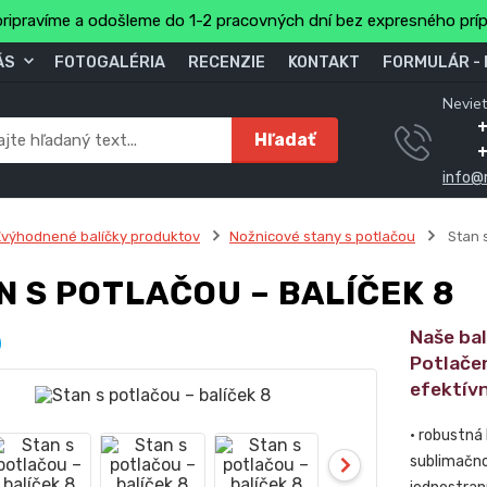
ripravíme a odošleme do 1-2 pracovných dní bez expresného prí
ÁS
FOTOGALÉRIA
RECENZIE
KONTAKT
FORMULÁR -
Neviet
Hľadať
info@
výhodnené balíčky produktov
Nožnicové stany s potlačou
Stan s
N S POTLAČOU – BALÍČEK 8
Naše ba
Potlače
efektív
• robustná
sublimačno