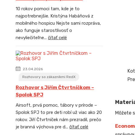
10 rokov pomoci tam, kde je to
najpotrebnejšie. Kristýna Habáňová z
mobilného hospicu Nejste sami rozpráva,
ako funguje starostlivosť o
nevyliečiteľne...
čítať celé
23.04.2026
Kot
Rozhovory so zákazníkmi RedX
Pre
Rozhovor s Jiřím Čtvrtníčkom –
Spolok SPJ
Materiá
Airsoft, prvá pomoc, tábory v prírode –
Spolok SPJ to pre deti robí už viac ako 20
Môžete s
rokov. Jiří Čtvrtníček nám prezradil, prečo
Econom
je branná výchova pre d...
čítať celé
správnou