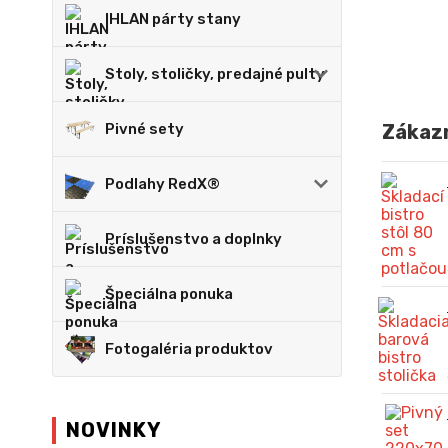
IHLAN párty stany
Stoly, stoličky, predajné pulty
Pivné sety
Zákazn
Podlahy RedX®
Príslušenstvo a doplnky
Špeciálna ponuka
Fotogaléria produktov
NOVINKY