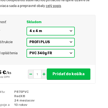
nou celoplošnou sublimačnou potlačou na úplné uzavretie
tviaca sada a prepravné obaly
celý popis
nosť
Skladom
r
štrukcie
l opláštenia
5 €
/
ks
Pridať do košíka
bez DPH
ktu:
P875PVC
RedX®
24 mesiacov
spoje a
10 rokov