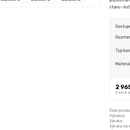
jednostran
stanu • ko
Dostup
Rozme
Typ kon
Materiá
2 96
2 411 €
Číslo produ
Výrobca:
Záruka:
Záruka na 