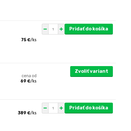
Pridať do košíka
75 €
/
ks
Zvoliť variant
cena od
69 €
/
ks
Pridať do košíka
389 €
/
ks