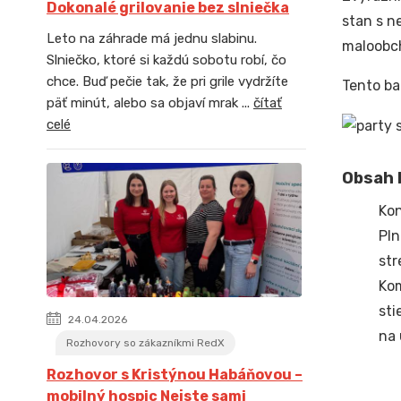
Dokonalé grilovanie bez slniečka
stan s n
Leto na záhrade má jednu slabinu.
maloobch
Slniečko, ktoré si každú sobotu robí, čo
chce. Buď pečie tak, že pri grile vydržíte
Tento ba
päť minút, alebo sa objaví mrak ...
čítať
celé
Obsah b
Kon
Pln
str
Ko
sti
24.04.2026
na 
Rozhovory so zákazníkmi RedX
Rozhovor s Kristýnou Habáňovou –
mobilný hospic Nejste sami