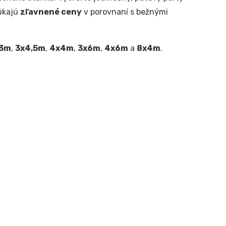
úkajú
zľavnené ceny
v porovnaní s bežnými
3m
,
3x4,5m
,
4x4m
,
3x6m
,
4x6m
a
8x4m
.