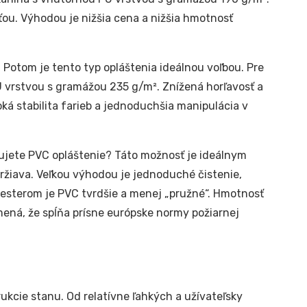
ťou. Výhodou je nižšia cena a nižšia hmotnosť
 Potom je tento typ opláštenia ideálnou voľbou. Pre
 vrstvou s gramážou 235 g/m². Znížená horľavosť a
ká stabilita farieb a jednoduchšia manipulácia v
jete PVC opláštenie? Táto možnosť je ideálnym
držiava. Veľkou výhodou je jednoduché čistenie,
yesterom je PVC tvrdšie a menej „pružné“. Hmotnosť
mená, že spĺňa prísne európske normy požiarnej
ukcie stanu. Od relatívne ľahkých a užívateľsky