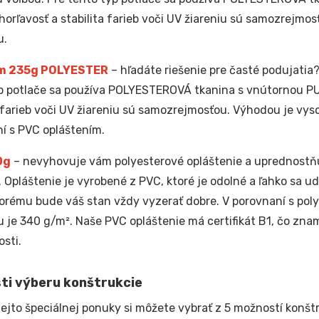
horľavosť a stabilita farieb voči UV žiareniu sú samozrejmos
u.
m 235g POLYESTER
– hľadáte riešenie pre časté podujatia?
p potlače sa používa POLYESTEROVÁ tkanina s vnútornou PU
a farieb voči UV žiareniu sú samozrejmosťou. Výhodou je vyso
í s PVC opláštením.
0g
– nevyhovuje vám polyesterové opláštenie a uprednostňu
. Opláštenie je vyrobené z PVC, ktoré je odolné a ľahko sa u
orému bude váš stan vždy vyzerať dobre. V porovnaní s pol
u je 340 g/m². Naše PVC opláštenie má certifikát B1, čo zna
sti.
ti výberu konštrukcie
tejto špeciálnej ponuky si môžete vybrať z 5 možností konštr