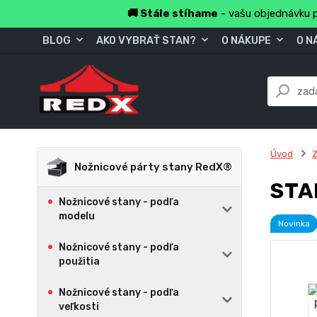
🚚 Stále stíhame
- vašu objednávku p
BLOG
AKO VYBRAŤ STAN?
O NÁKUPE
O N
Úvod
Z
Nožnicové párty stany RedX®
STA
Nožnicové stany - podľa
modelu
Novinka
Nožnicové stany - podľa
použitia
Nožnicové stany - podľa
veľkosti