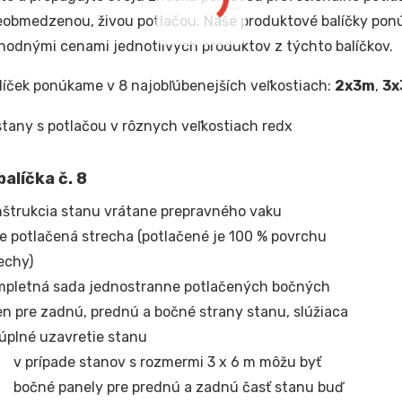
eobmedzenou, živou potlačou. Naše produktové balíčky pon
odnými cenami jednotlivých produktov z týchto balíčkov.
líček ponúkame v 8 najobľúbenejších veľkostiach:
2x3m
,
3x
alíčka č. 8
štrukcia stanu vrátane prepravného vaku
e potlačená strecha (potlačené je 100 % povrchu
echy)
mpletná sada jednostranne potlačených bočných
en pre zadnú, prednú a bočné strany stanu, slúžiaca
úplné uzavretie stanu
v prípade stanov s rozmermi 3 x 6 m môžu byť
bočné panely pre prednú a zadnú časť stanu buď