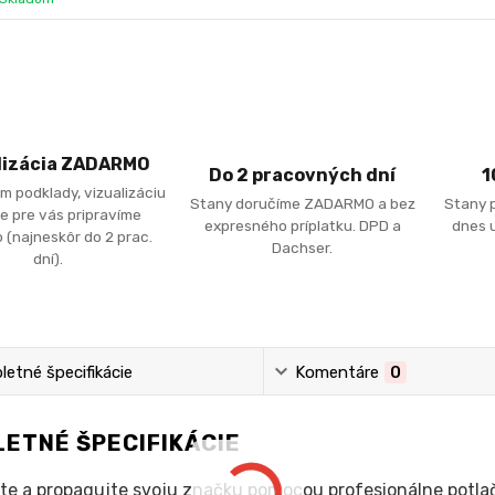
lizácia ZADARMO
Do 2 pracovných dní
1
m podklady, vizualizáciu
Stany doručíme ZADARMO a bez
Stany 
e pre vás pripravíme
expresného príplatku. DPD a
dnes u
 (najneskôr do 2 prac.
Dachser.
dní).
etné špecifikácie
Komentáre
0
ETNÉ ŠPECIFIKÁCIE
te a propagujte svoju značku pomocou profesionálne potla