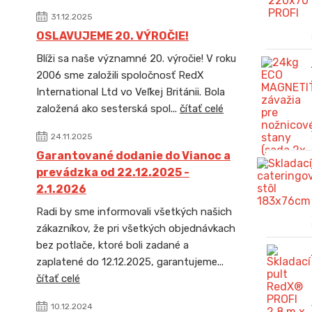
31.12.2025
OSLAVUJEME 20. VÝROČIE!
Blíži sa naše významné 20. výročie! V roku
2006 sme založili spoločnosť RedX
International Ltd vo Veľkej Británii. Bola
založená ako sesterská spol...
čítať celé
24.11.2025
Garantované dodanie do Vianoc a
prevádzka od 22.12.2025 -
2.1.2026
Radi by sme informovali všetkých našich
zákazníkov, že pri všetkých objednávkach
bez potlače, ktoré boli zadané a
zaplatené do 12.12.2025, garantujeme...
čítať celé
10.12.2024