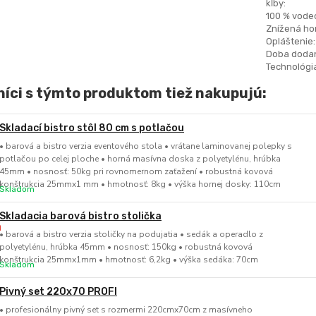
kĺby:
100 % vode
Znížená hor
Opláštenie:
Doba dodan
Technológia
íci s týmto produktom tiež nakupujú:
Skladací bistro stôl 80 cm s potlačou
• barová a bistro verzia eventového stola • vrátane laminovanej polepky s
potlačou po celej ploche • horná masívna doska z polyetylénu, hrúbka
45mm • nosnosť: 50kg pri rovnomernom zaťažení • robustná kovová
konštrukcia 25mmx1 mm • hmotnosť: 8kg • výška hornej dosky: 110cm
Skladom
Skladacia barová bistro stolička
• barová a bistro verzia stoličky na podujatia • sedák a operadlo z
polyetylénu, hrúbka 45mm • nosnosť: 150kg • robustná kovová
konštrukcia 25mmx1mm • hmotnosť: 6,2kg • výška sedáka: 70cm
Skladom
Pivný set 220x70 PROFI
• profesionálny pivný set s rozmermi 220cmx70cm z masívneho