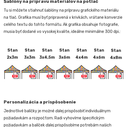
Šablóny na prípravu materiálov na potlač
Tu si môžete stiahnuť šablóny na prípravu grafického materiálu
na tlač. Grafika musí byť pripravená v krivkách, vrátane konverzie
celého textu do tohto formátu. Ak grafika obsahuje fotografie,
musia byť dodané vo vysokej kvalite, ideálne minimálne 300 dpi.:
Stan
Stan
Stan
Stan
Stan
Stan
Stan
2x3m
3x3m
3x4,5m
3x6m
4x4m
4x6m
4x8m
Personalizácia a prispôsobenie
Jednotlivé balíčky je možné ďalej prispôsobiť individuálnym
požiadavkám a rozpočtom. Radi vyhovíme špecifickým
požiadavkám a balíček ďalej prispôsobíme potrebám našich