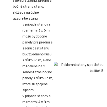
stien pre zadnú, prednú a
bočné strany stanu,
slúžiaca na úplné
uzavretie stanu
v prípade stanov s
rozmermi 3 x 6 m
môžu byť bočné
panely pre prednú a
zadnú časť stanu
buď z jedného kusu
s dĺžkou 6 m, alebo
rozdelené na 2
samostatné bočné
panely s dĺžkou 3 m,
ktoré sú spojené
zipsom
v prípade stanov s
rozmermi 4 x 8 m