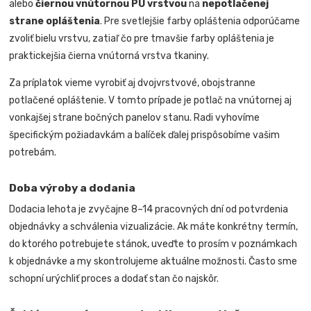
alebo
čiernou vnútornou PU vrstvou
na
nepotlačenej
strane opláštenia
. Pre svetlejšie farby opláštenia odporúčame
zvoliť bielu vrstvu, zatiaľ čo pre tmavšie farby opláštenia je
praktickejšia čierna vnútorná vrstva tkaniny.
Za príplatok vieme vyrobiť aj dvojvrstvové, obojstranne
potlačené opláštenie. V tomto prípade je potlač na vnútornej aj
vonkajšej strane bočných panelov stanu. Radi vyhovíme
špecifickým požiadavkám a balíček ďalej prispôsobíme vašim
potrebám.
Doba výroby a dodania
Dodacia lehota je zvyčajne 8–14 pracovných dní od potvrdenia
objednávky a schválenia vizualizácie. Ak máte konkrétny termín,
do ktorého potrebujete stánok, uveďte to prosím v poznámkach
k objednávke a my skontrolujeme aktuálne možnosti. Často sme
schopní urýchliť proces a dodať stan čo najskôr.