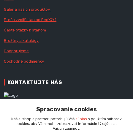
Galéria našich produktov
Prečo zvoliť stan od RedX
®?
Časté otázky k stanom
Brožúry a katalógy
Podporujeme
Obchodné podmienky
KONTAKTUJTE NÁS
Zákaznícka podpora RedX®
Spracovanie cookies
+421 905 060 020
Po - Pi (9 - 16.00 hod.)
Náš e-shop a partneri potrebujú Váš
súhlas
s použitím súborov
cookies, aby Vám mohli zobrazovať informácie týkajúce sa
info@redx-stany.sk
Vašich záujmov.