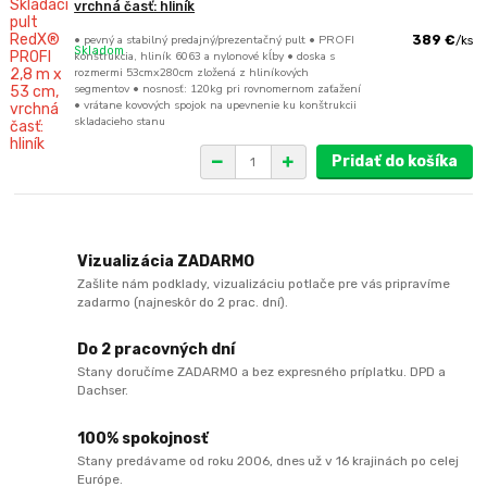
vrchná časť: hliník
• pevný a stabilný predajný/prezentačný pult • PROFI
389 €
/
ks
Skladom
konštrukcia, hliník 6063 a nylonové kĺby • doska s
rozmermi 53cmx280cm zložená z hliníkových
segmentov • nosnosť: 120kg pri rovnomernom zaťažení
• vrátane kovových spojok na upevnenie ku konštrukcii
skladacieho stanu
Pridať do košíka
Vizualizácia ZADARMO
Zašlite nám podklady, vizualizáciu potlače pre vás pripravíme
zadarmo (najneskôr do 2 prac. dní).
Do 2 pracovných dní
Stany doručíme ZADARMO a bez expresného príplatku. DPD a
Dachser.
100% spokojnosť
Stany predávame od roku 2006, dnes už v 16 krajinách po celej
Európe.