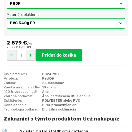
Materiál opláštenia
2 579 €
/
ks
2 097 €
bez DPH
Pridať do košíka
Číslo produktu:
P824PVC
Výrobca:
RedX®
Záruka:
24 mesiacov
Záruka na spoje a kĺby:
10 rokov
100 % vodeodolnosť:
Áno
Znížená horľavosť:
Áno, certifikácia BS alebo B1
Opláštenie:
POLYESTER alebo PVC
Doba dodania:
8-14 pracovných dní
Technológia potlače:
Digitálna sublimácia
Zákazníci s týmto produktom tiež nakupujú:
Skladací bistro stôl 80 cm s potlačou