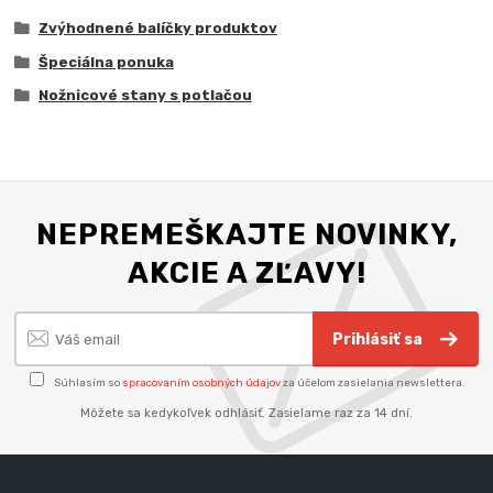
Zvýhodnené balíčky produktov
Špeciálna ponuka
Nožnicové stany s potlačou
NEPREMEŠKAJTE NOVINKY,
AKCIE A ZĽAVY!
Prihlásiť sa
Súhlasím so
spracovaním osobných údajov
za účelom zasielania newslettera.
Môžete sa kedykoľvek odhlásiť. Zasielame raz za 14 dní.