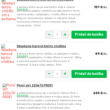
• barová a bistro verzia eventového stola • vrátane
107 €
/
ks
Skladom
laminovanej polepky s potlačou po celej ploche • horná
masívna doska z polyetylénu, hrúbka 45mm • nosnosť:
50kg pri rovnomernom zaťažení • robustná kovová
konštrukcia 25mmx1 mm • hmotnosť: 8kg • výška
hornej dosky: 110cm
Pridať do košíka
Skladacia barová bistro stolička
• barová a bistro verzia stoličky na podujatia • sedák a
49 €
/
ks
Skladom
operadlo z polyetylénu, hrúbka 45mm • nosnosť: 150kg
• robustná kovová konštrukcia 25mmx1mm •
hmotnosť: 6,2kg • výška sedáka: 70cm
Pridať do košíka
Pivný set 220x70 PROFI
• profesionálny pivný set s rozmermi 220cmx70cm z
225 €
/
ks
Skladom
masívneho cyprusového dreva • hrúbka dosky 29,5mm
• konštrukčný systém s uzamykacím mechanizmom pre
jednoduché a bezpečné zloženie • hmotnosť setu: 41kg
• drevo s certifikátom FSC • množstvové zľavy