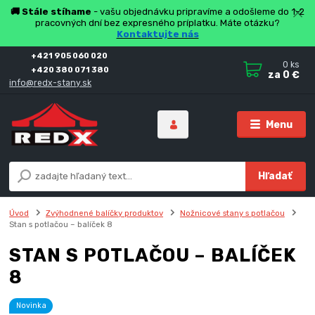
🚚 Stále stíhame
- vašu objednávku pripravíme a odošleme do 1-2
pracovných dní bez expresného príplatku. Máte otázku?
Kontaktujte nás
+421 905 060 020
0
ks
+420 380 071 380
za
0 €
info@redx-stany.sk
Menu
Hľadať
Úvod
Zvýhodnené balíčky produktov
Nožnicové stany s potlačou
Stan s potlačou – balíček 8
STAN S POTLAČOU – BALÍČEK
8
Novinka