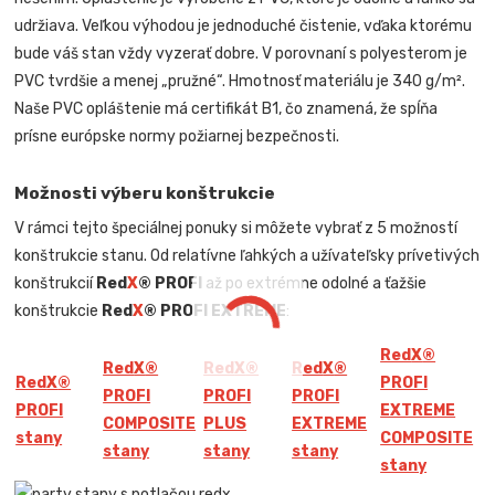
udržiava. Veľkou výhodou je jednoduché čistenie, vďaka ktorému
bude váš stan vždy vyzerať dobre. V porovnaní s polyesterom je
PVC tvrdšie a menej „pružné“. Hmotnosť materiálu je 340 g/m².
Naše PVC opláštenie má certifikát B1, čo znamená, že spĺňa
prísne európske normy požiarnej bezpečnosti.
Možnosti výberu konštrukcie
V rámci tejto špeciálnej ponuky si môžete vybrať z 5 možností
konštrukcie stanu. Od relatívne ľahkých a užívateľsky prívetivých
konštrukcií
Red
X
® PROFI
až po extrémne odolné a ťažšie
konštrukcie
Red
X
® PROFI EXTREME
:
Red
X
®
Red
X
®
Red
X
®
Red
X
®
Red
X
®
PROFI
PROFI
PROFI
PROFI
PROFI
EXTREME
COMPOSITE
PLUS
EXTREME
stany
COMPOSITE
stany
stany
stany
stany