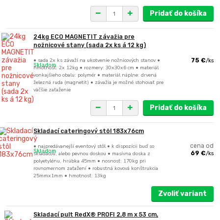
Pridať do košíka
24kg ECO MAGNETIT závažia pre
nožnicové stany (sada 2x ks á 12 kg)
• sada 2x ks závaží na ukotvenie nožnicových stanov •
75 €
/
ks
Skladom
hmotnosť: 2x 12kg • rozmery: 30x30x6 cm • materiál
vonkajšieho obalu: polymér • materiál náplne: drvená
železná ruda (magnetit) • závažia je možné stohovať pre
väčšie zaťaženie
Pridať do košíka
Skladací cateringový stôl 183x76cm
• najpredávanejší eventový stôl • k dispozícii buď so
cena od
Skladom
skladacou, alebo pevnou doskou • masívna doska z
69 €
/
ks
polyetylénu, hrúbka 45mm • nosnosť: 170kg pri
rovnomernom zaťažení • robustná kovová konštrukcia
25mmx1mm • hmotnosť: 13kg
Zvoliť variant
Skladací pult RedX® PROFI 2,8 m x 53 cm,