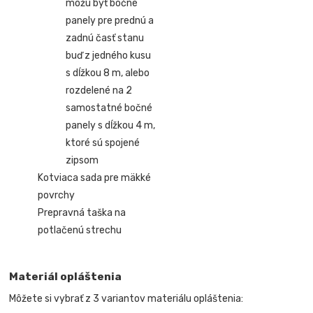
môžu byť bočné
panely pre prednú a
zadnú časť stanu
buď z jedného kusu
s dĺžkou 8 m, alebo
rozdelené na 2
samostatné bočné
panely s dĺžkou 4 m,
ktoré sú spojené
zipsom
Kotviaca sada pre mäkké
povrchy
Prepravná taška na
potlačenú strechu
Materiál opláštenia
Môžete si vybrať z 3 variantov materiálu opláštenia: