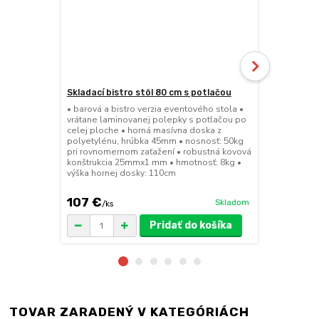
Skladací bistro stôl 80 cm s potlačou
Skladacia b
• barová a bistro verzia eventového stola •
• barová a bi
vrátane laminovanej polepky s potlačou po
• sedák a op
celej ploche • horná masívna doska z
45mm • nosn
polyetylénu, hrúbka 45mm • nosnosť: 50kg
konštrukcia
pri rovnomernom zaťažení • robustná kovová
výška sedák
konštrukcia 25mmx1 mm • hmotnosť: 8kg •
výška hornej dosky: 110cm
107 €
49 €
Skladom
/
ks
/
ks
Pridať do košíka
TOVAR ZARADENÝ V KATEGÓRIÁCH