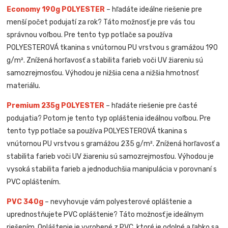
Economy 190g POLYESTER
– hľadáte ideálne riešenie pre
menší počet podujatí za rok? Táto možnosť je pre vás tou
správnou voľbou. Pre tento typ potlače sa používa
POLYESTEROVÁ tkanina s vnútornou PU vrstvou s gramážou 190
g/m². Znížená horľavosť a stabilita farieb voči UV žiareniu sú
samozrejmosťou. Výhodou je nižšia cena a nižšia hmotnosť
materiálu.
Premium 235g POLYESTER
– hľadáte riešenie pre časté
podujatia? Potom je tento typ opláštenia ideálnou voľbou. Pre
tento typ potlače sa používa POLYESTEROVÁ tkanina s
vnútornou PU vrstvou s gramážou 235 g/m². Znížená horľavosť a
stabilita farieb voči UV žiareniu sú samozrejmosťou. Výhodou je
vysoká stabilita farieb a jednoduchšia manipulácia v porovnaní s
PVC opláštením.
PVC 340g
– nevyhovuje vám polyesterové opláštenie a
uprednostňujete PVC opláštenie? Táto možnosť je ideálnym
riešením. Opláštenie je vyrobené z PVC, ktoré je odolné a ľahko sa