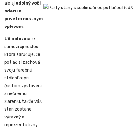
ale aj
odolný voči
oderu a
poveternostným
vplyvom
.
UV ochrana
je
samozrejmosťou,
ktorá zaručuje, že
potlač si zachová
svoju farebnú
stálosť aj pri
častom vystavení
slnečnému
žiareniu, takže váš
stan zostane
výrazný a
reprezentatívny.