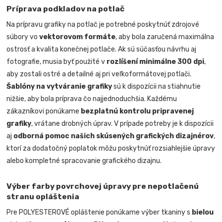
Príprava podkladov na potlač
Na prípravu grafiky na potlač je potrebné poskytnúť zdrojové
súbory vo
vektorovom formáte
, aby bola zaručená maximálna
ostrosť a kvalita konečnej potlače. Ak sú súčasťou návrhu aj
fotografie, musia byť použité v
rozlíšení minimálne 300 dpi
,
aby zostali ostré a detailné aj pri veľkoformátovej potlači.
Šablóny na vytváranie grafiky
sú k dispozícii na stiahnutie
nižšie, aby bola príprava čo najjednoduchšia. Každému
zákazníkovi ponúkame
bezplatnú kontrolu pripravenej
grafiky
, vrátane drobných úprav. V prípade potreby je k dispozícii
aj
odborná pomoc našich skúsených grafických dizajnérov
,
ktorí za dodatočný poplatok môžu poskytnúť rozsiahlejšie úpravy
alebo kompletné spracovanie grafického dizajnu.
Výber farby povrchovej úpravy pre nepotlačenú
stranu opláštenia
Pre POLYESTEROVÉ opláštenie ponúkame výber tkaniny s
bielou