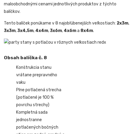
maloobchodnými cenami jednotlivých produktov z týchto
balíčkov.
Tento balíček ponúkame v 8 najobľúbenejších veľkostiach:
2x3m
,
3x3m
,
3x4,5m
,
4x4m
,
3x6m
,
4x6m
a
8x4m
.
Obsah balíčka č. 8
Konštrukcia stanu
vrátane prepravného
vaku
Plne potlačená strecha
(potlačené je 100 %
povrchu strechy)
Kompletná sada
jednostranne
potlačených bočných