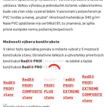
udržiava. Veľkou výhodou je jednoduché čistenie, vďaka ktorému
bude váš stan vždy vyzerať dobre. V porovnaní s polyesterom je
PVC tvrdšie a menej „pružné“. Hmotnosť materiálu je 340 g/m².
Naše PVC opláštenie má certifikát B1, čo znamená, že spĺňa
prísne európske normy požiarnej bezpečnosti.
Možnosti výberu konštrukcie
V rámci tejto špeciálnej ponuky si môžete vybrať z 5 možností
konštrukcie stanu. Od relatívne ľahkých a užívateľsky prívetivých
konštrukcií
Red
X
® PROFI
až po extrémne odolné a ťažšie
konštrukcie
Red
X
® PROFI EXTREME
:
Red
X
®
Red
X
®
Red
X
®
Red
X
®
Red
X
®
PROFI
PROFI
PROFI
PROFI
PROFI
EXTREME
COMPOSITE
PLUS
EXTREME
stany
COMPOSITE
stany
stany
stany
stany