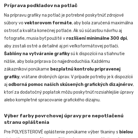
Príprava podkladov na potlač
Na prípravu grafiky na potlač je potrebné poskytnúť zdrojové
súbory vo
vektorovom formáte
, aby bola zaručená maximálna
ostrosť a kvalita konečnej potlače. Ak sú súčasťou návrhu aj
fotografie, musia byť použité v
rozlíšení minimálne 300 dpi
,
aby zostali ostré a detailné aj pri veľkoformátovej potlači.
Šablóny na vytváranie grafiky
sú k dispozícii na stiahnutie
nižšie, aby bola príprava čo najjednoduchšia. Každému
zákazníkovi ponúkame
bezplatnú kontrolu pripravenej
grafiky
, vrátane drobných úprav. V prípade potreby je k dispozícii
aj
odborná pomoc našich skúsených grafických dizajnérov
,
ktorí za dodatočný poplatok môžu poskytnúť rozsiahlejšie úpravy
alebo kompletné spracovanie grafického dizajnu.
Výber farby povrchovej úpravy pre nepotlačenú
stranu opláštenia
Pre POLYESTEROVÉ opláštenie ponúkame výber tkaniny s
bielou