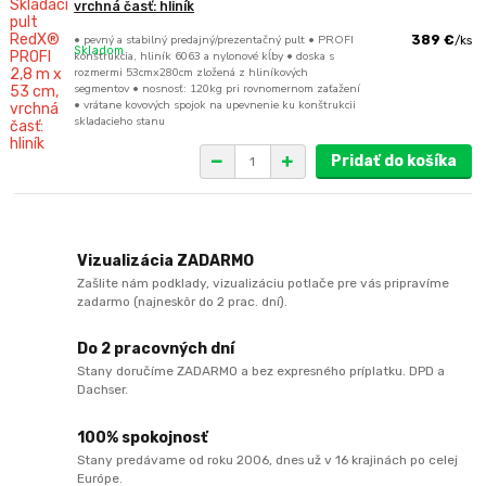
vrchná časť: hliník
• pevný a stabilný predajný/prezentačný pult • PROFI
389 €
/
ks
Skladom
konštrukcia, hliník 6063 a nylonové kĺby • doska s
rozmermi 53cmx280cm zložená z hliníkových
segmentov • nosnosť: 120kg pri rovnomernom zaťažení
• vrátane kovových spojok na upevnenie ku konštrukcii
skladacieho stanu
Pridať do košíka
Vizualizácia ZADARMO
Zašlite nám podklady, vizualizáciu potlače pre vás pripravíme
zadarmo (najneskôr do 2 prac. dní).
Do 2 pracovných dní
Stany doručíme ZADARMO a bez expresného príplatku. DPD a
Dachser.
100% spokojnosť
Stany predávame od roku 2006, dnes už v 16 krajinách po celej
Európe.