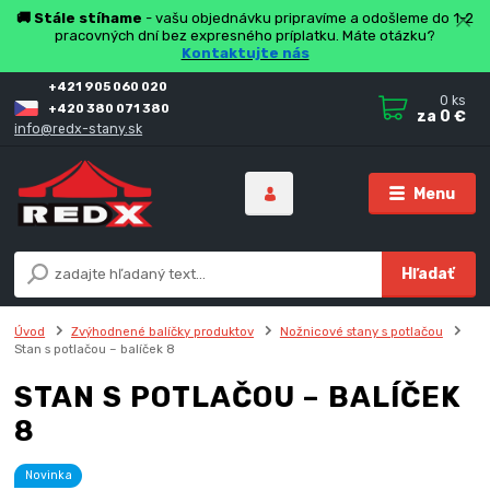
🚚 Stále stíhame
- vašu objednávku pripravíme a odošleme do 1-2
pracovných dní bez expresného príplatku. Máte otázku?
Kontaktujte nás
+421 905 060 020
0
ks
+420 380 071 380
za
0 €
info@redx-stany.sk
Menu
Hľadať
Úvod
Zvýhodnené balíčky produktov
Nožnicové stany s potlačou
Stan s potlačou – balíček 8
STAN S POTLAČOU – BALÍČEK
8
Novinka