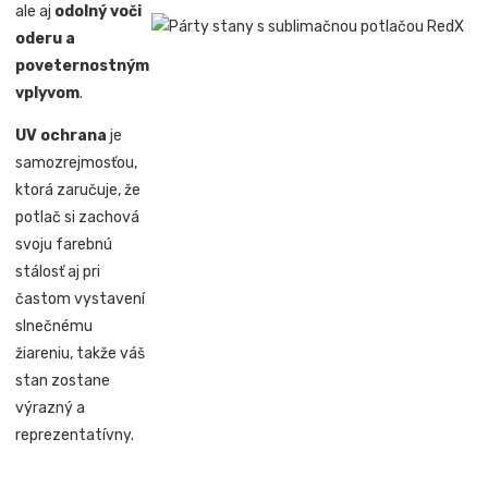
ale aj
odolný voči
oderu a
poveternostným
vplyvom
.
UV ochrana
je
samozrejmosťou,
ktorá zaručuje, že
potlač si zachová
svoju farebnú
stálosť aj pri
častom vystavení
slnečnému
žiareniu, takže váš
stan zostane
výrazný a
reprezentatívny.