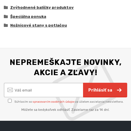
Zvýhodnené balíčky produktov
Špeciálna ponuka
Nožnicové stany s potlačou
NEPREMEŠKAJTE NOVINKY,
AKCIE A ZĽAVY!
Prihlásiť sa
Súhlasím so
spracovaním osobných údajov
za účelom zasielania newslettera.
Môžete sa kedykoľvek odhlásiť. Zasielame raz za 14 dní.