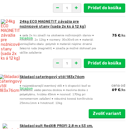
Pridať do košíka
24kg ECO MAGNETIT závažia pre
nožnicové stany (sada 2x ks á 12 kg)
• sada 2x ks závaží na ukotvenie nožnicových stanov •
75 €
/
ks
Skladom
hmotnosť: 2x 12kg • rozmery: 30x30x6 cm • materiál
vonkajšieho obalu: polymér • materiál náplne: drvená
železná ruda (magnetit) • závažia je možné stohovať pre
väčšie zaťaženie
Pridať do košíka
Skladací cateringový stôl 183x76cm
• najpredávanejší eventový stôl • k dispozícii buď so
cena od
Skladom
skladacou, alebo pevnou doskou • masívna doska z
69 €
/
ks
polyetylénu, hrúbka 45mm • nosnosť: 170kg pri
rovnomernom zaťažení • robustná kovová konštrukcia
25mmx1mm • hmotnosť: 13kg
Zvoliť variant
Skladací pult RedX® PROFI 2,8 m x 53 cm,