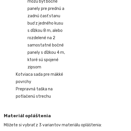
môžu byť bočné
panely pre prednú a
zadnú časť stanu
buď z jedného kusu
s dĺžkou 8 m, alebo
rozdelené na 2
samostatné bočné
panely s dĺžkou 4 m,
ktoré sú spojené
zipsom
Kotviaca sada pre mäkké
povrchy
Prepravná taška na
potlačenú strechu
Materiál opláštenia
Môžete si vybrať z 3 variantov materiálu opláštenia: