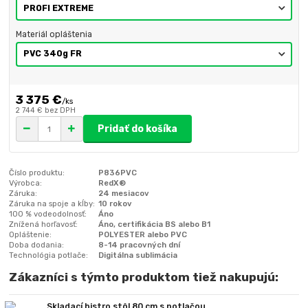
Materiál opláštenia
3 375 €
/
ks
2 744 €
bez DPH
Pridať do košíka
Číslo produktu:
P836PVC
Výrobca:
RedX®
Záruka:
24 mesiacov
Záruka na spoje a kĺby:
10 rokov
100 % vodeodolnosť:
Áno
Znížená horľavosť:
Áno, certifikácia BS alebo B1
Opláštenie:
POLYESTER alebo PVC
Doba dodania:
8-14 pracovných dní
Technológia potlače:
Digitálna sublimácia
Zákazníci s týmto produktom tiež nakupujú:
Skladací bistro stôl 80 cm s potlačou