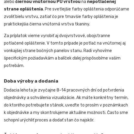
alebo
čiernou vnútornou PU vrstvou
na
nepotlačenej
strane opláštenia
. Pre svetlejšie farby opláštenia odporúčame
zvoliť bielu vrstvu, zatiaľ čo pre tmavšie farby opláštenia je
praktickejšia čierna vnútorná vrstva tkaniny.
Za príplatok vieme vyrobiť aj dvojvrstvové, obojstranne
potlačené opláštenie. V tomto prípade je potlač na vnútornej aj
vonkajšej strane bočných panelov stanu. Radi vyhovíme
špecifickým požiadavkám a balíček ďalej prispôsobíme vašim
potrebám.
Doba výroby a dodania
Dodacia lehota je zvyčajne 8–14 pracovných dní od potvrdenia
objednávky a schválenia vizualizácie. Ak máte konkrétny termín,
do ktorého potrebujete stánok, uveďte to prosím v poznámkach
k objednávke a my skontrolujeme aktuálne možnosti. Často sme
schopní urýchliť proces a dodať stan čo najskôr.