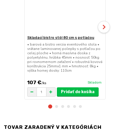
Skladací bistro stôl 80 cm s potlačou
Skladacia b
• barová a bistro verzia eventového stola •
• barová a bi
vrátane laminovanej polepky s potlačou po
• sedák a op
celej ploche • horná masívna doska z
45mm • nosn
polyetylénu, hrúbka 45mm • nosnosť: 50kg
konštrukcia
pri rovnomernom zaťažení • robustná kovová
výška sedák
konštrukcia 25mmx1 mm • hmotnosť: 8kg •
výška hornej dosky: 110cm
107 €
49 €
Skladom
/
ks
/
ks
Pridať do košíka
TOVAR ZARADENÝ V KATEGÓRIÁCH