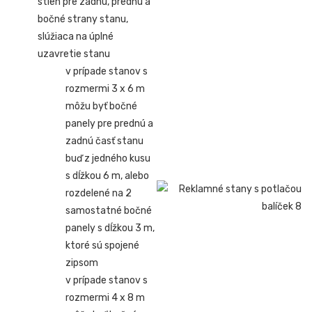
stien pre zadnú, prednú a
bočné strany stanu,
slúžiaca na úplné
uzavretie stanu
v prípade stanov s
rozmermi 3 x 6 m
môžu byť bočné
panely pre prednú a
zadnú časť stanu
buď z jedného kusu
s dĺžkou 6 m, alebo
rozdelené na 2
samostatné bočné
panely s dĺžkou 3 m,
ktoré sú spojené
zipsom
v prípade stanov s
rozmermi 4 x 8 m