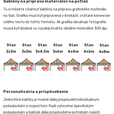
Šablóny na prípravu materiálov na potlač
Tu si môžete stiahnuť šablóny na prípravu grafického materiálu
na tlač. Grafika musí byť pripravená v krivkách, vrátane konverzie
celého textu do tohto formátu. Ak grafika obsahuje fotografie,
musia byť dodané vo vysokej kvalite, ideálne minimálne 300 dpi.:
Stan
Stan
Stan
Stan
Stan
Stan
Stan
2x3m
3x3m
3x4,5m
3x6m
4x4m
4x6m
4x8m
Personalizácia a prispôsobenie
Jednotlivé balíčky je možné ďalej prispôsobiť individuálnym
požiadavkám a rozpočtom. Radi vyhovíme špecifickým
požiadavkám a balíček ďalej prispôsobíme potrebám našich