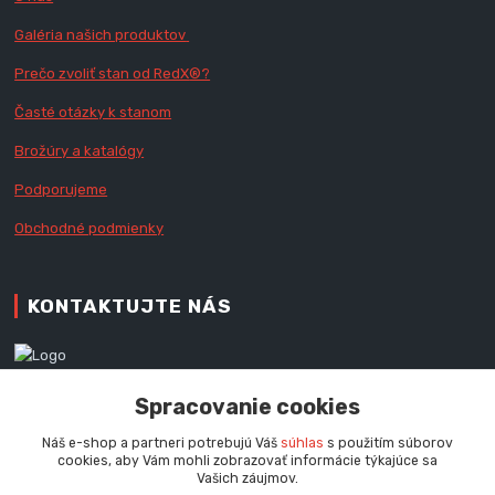
Galéria našich produktov
Prečo zvoliť stan od RedX
®?
Časté otázky k stanom
Brožúry a katalógy
Podporujeme
Obchodné podmienky
KONTAKTUJTE NÁS
Zákaznícka podpora RedX®
Spracovanie cookies
+421 905 060 020
Po - Pi (9 - 16.00 hod.)
Náš e-shop a partneri potrebujú Váš
súhlas
s použitím súborov
cookies, aby Vám mohli zobrazovať informácie týkajúce sa
info@redx-stany.sk
Vašich záujmov.