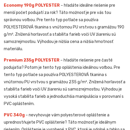
Economy 190g POLYESTER
– hľadáte ideálne riešenie pre
menší počet podujatí za rok? Táto možnosť je pre vás tou
správnou voľbou. Pre tento typ potlače sa používa
POLYESTEROVÁ tkanina s vnútornou PU vrstvou s gramážou 190
g/m². Znížená horľavosť a stabilita farieb voči UV žiareniu sú
samozrejmosťou. Výhodou je nižšia cena a nižšia hmotnosť
materiálu.
Premium 235g POLYESTER
– hľadáte riešenie pre časté
podujatia? Potom je tento typ opláštenia ideálnou voľbou. Pre
tento typ potlače sa používa POLYESTEROVÁ tkanina s
vnútornou PU vrstvou s gramážou 235 g/m². Znížená horľavosť a
stabilita farieb voči UV žiareniu sú samozrejmosťou. Výhodou je
vysoká stabilita farieb a jednoduchšia manipulácia v porovnaní s
PVC opláštením.
PVC 340g
– nevyhovuje vám polyesterové opláštenie a
uprednostňujete PVC opláštenie? Táto možnosť je ideálnym
riešením. Opláštenie je vyrobené z PVC, ktoré je odolné a ľahko sa