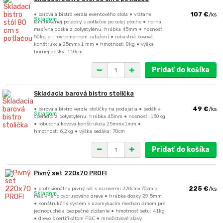
• barová a bistro verzia eventového stola • vrátane
107 €
/
ks
Skladom
laminovanej polepky s potlačou po celej ploche • horná
masívna doska z polyetylénu, hrúbka 45mm • nosnosť:
50kg pri rovnomernom zaťažení • robustná kovová
konštrukcia 25mmx1 mm • hmotnosť: 8kg • výška
hornej dosky: 110cm
Pridať do košíka
Skladacia barová bistro stolička
• barová a bistro verzia stoličky na podujatia • sedák a
49 €
/
ks
Skladom
operadlo z polyetylénu, hrúbka 45mm • nosnosť: 150kg
• robustná kovová konštrukcia 25mmx1mm •
hmotnosť: 6,2kg • výška sedáka: 70cm
Pridať do košíka
Pivný set 220x70 PROFI
• profesionálny pivný set s rozmermi 220cmx70cm z
225 €
/
ks
Skladom
masívneho cyprusového dreva • hrúbka dosky 29,5mm
• konštrukčný systém s uzamykacím mechanizmom pre
jednoduché a bezpečné zloženie • hmotnosť setu: 41kg
• drevo s certifikátom FSC • množstvové zľavy