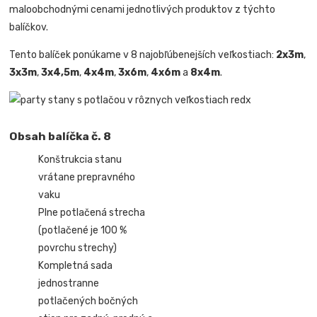
maloobchodnými cenami jednotlivých produktov z týchto
balíčkov.
Tento balíček ponúkame v 8 najobľúbenejších veľkostiach:
2x3m
,
3x3m
,
3x4,5m
,
4x4m
,
3x6m
,
4x6m
a
8x4m
.
Obsah balíčka č. 8
Konštrukcia stanu
vrátane prepravného
vaku
Plne potlačená strecha
(potlačené je 100 %
povrchu strechy)
Kompletná sada
jednostranne
potlačených bočných