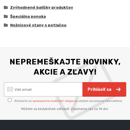
Zvýhodnené balíčky produktov
Špeciálna ponuka
Nožnicové stany s potlačou
NEPREMEŠKAJTE NOVINKY,
AKCIE A ZĽAVY!
Prihlásiť sa
Súhlasím so
spracovaním osobných údajov
za účelom zasielania newslettera.
Môžete sa kedykoľvek odhlásiť. Zasielame raz za 14 dní.