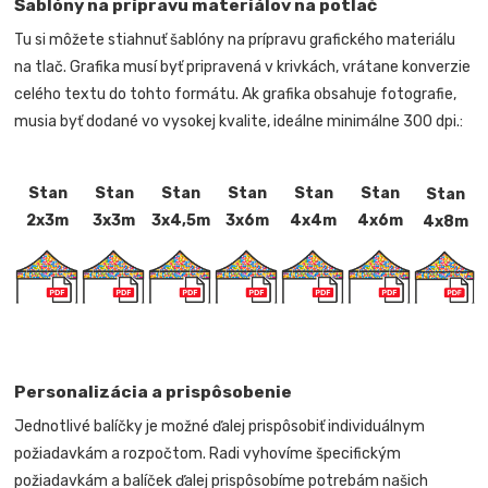
Šablóny na prípravu materiálov na potlač
Tu si môžete stiahnuť šablóny na prípravu grafického materiálu
na tlač. Grafika musí byť pripravená v krivkách, vrátane konverzie
celého textu do tohto formátu. Ak grafika obsahuje fotografie,
musia byť dodané vo vysokej kvalite, ideálne minimálne 300 dpi.:
Stan
Stan
Stan
Stan
Stan
Stan
Stan
2x3m
3x3m
3x4,5m
3x6m
4x4m
4x6m
4x8m
Personalizácia a prispôsobenie
Jednotlivé balíčky je možné ďalej prispôsobiť individuálnym
požiadavkám a rozpočtom. Radi vyhovíme špecifickým
požiadavkám a balíček ďalej prispôsobíme potrebám našich