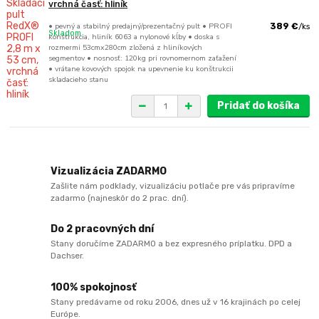
vrchná časť: hliník
• pevný a stabilný predajný/prezentačný pult • PROFI
389 €
/
ks
Skladom
konštrukcia, hliník 6063 a nylonové kĺby • doska s
rozmermi 53cmx280cm zložená z hliníkových
segmentov • nosnosť: 120kg pri rovnomernom zaťažení
• vrátane kovových spojok na upevnenie ku konštrukcii
skladacieho stanu
Pridať do košíka
Vizualizácia ZADARMO
Zašlite nám podklady, vizualizáciu potlače pre vás pripravíme
zadarmo (najneskôr do 2 prac. dní).
Do 2 pracovných dní
Stany doručíme ZADARMO a bez expresného príplatku. DPD a
Dachser.
100% spokojnosť
Stany predávame od roku 2006, dnes už v 16 krajinách po celej
Európe.