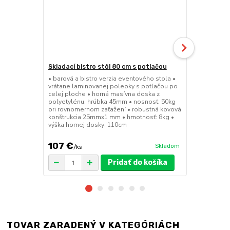
Skladací bistro stôl 80 cm s potlačou
Skladacia b
• barová a bistro verzia eventového stola •
• barová a bi
vrátane laminovanej polepky s potlačou po
• sedák a op
celej ploche • horná masívna doska z
45mm • nosn
polyetylénu, hrúbka 45mm • nosnosť: 50kg
konštrukcia
pri rovnomernom zaťažení • robustná kovová
výška sedák
konštrukcia 25mmx1 mm • hmotnosť: 8kg •
výška hornej dosky: 110cm
107 €
49 €
Skladom
/
ks
/
ks
Pridať do košíka
TOVAR ZARADENÝ V KATEGÓRIÁCH