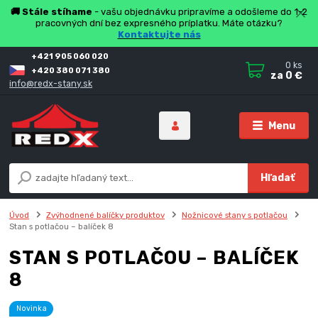
🚚 Stále stíhame
- vašu objednávku pripravíme a odošleme do 1-2
pracovných dní bez expresného príplatku. Máte otázku?
Kontaktujte nás
+421 905 060 020
0
ks
+420 380 071 380
za
0 €
info@redx-stany.sk
Menu
Hľadať
Úvod
Zvýhodnené balíčky produktov
Nožnicové stany s potlačou
Stan s potlačou – balíček 8
STAN S POTLAČOU – BALÍČEK
8
Novinka