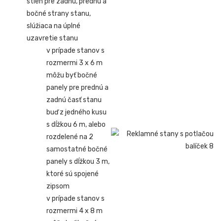
stien pre zadnú, prednú a
bočné strany stanu,
slúžiaca na úplné
uzavretie stanu
v prípade stanov s
rozmermi 3 x 6 m
môžu byť bočné
panely pre prednú a
zadnú časť stanu
buď z jedného kusu
s dĺžkou 6 m, alebo
rozdelené na 2
samostatné bočné
panely s dĺžkou 3 m,
ktoré sú spojené
zipsom
v prípade stanov s
rozmermi 4 x 8 m