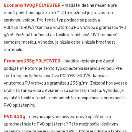
Economy 190g POLYESTER
– hľadáte ideálne riešenie pre
menší počet podujatí za rok? Táto možnosť je pre vás tou
správnou voľbou. Pre tento typ potlače sa používa
POLYESTEROVÁ tkanina s vnútornou PU vrstvou s gramážou 190
g/m². Znížená horľavosť a stabilita farieb voči UV žiareniu sú
samozrejmosťou. Výhodou je nižšia cena a nižšia hmotnosť
materiálu.
Premium 235g POLYESTER
– hľadáte riešenie pre časté
podujatia? Potom je tento typ opláštenia ideálnou voľbou. Pre
tento typ potlače sa používa POLYESTEROVÁ tkanina s
vnútornou PU vrstvou s gramážou 235 g/m². Znížená horľavosť a
stabilita farieb voči UV žiareniu sú samozrejmosťou. Výhodou je
vysoká stabilita farieb a jednoduchšia manipulácia v porovnaní s
PVC opláštením.
PVC 340g
– nevyhovuje vám polyesterové opláštenie a
uprednostňujete PVC opláštenie? Táto možnosť je ideálnym
riešením. Opláštenie je vyrobené z PVC, ktoré je odolné a ľahko sa