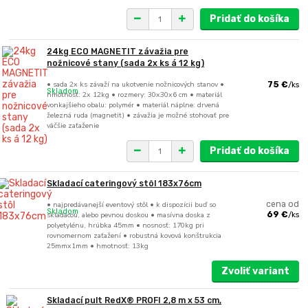
Pridať do košíka
24kg ECO MAGNETIT závažia pre
nožnicové stany (sada 2x ks á 12 kg)
• sada 2x ks závaží na ukotvenie nožnicových stanov •
75 €
/
ks
Skladom
hmotnosť: 2x 12kg • rozmery: 30x30x6 cm • materiál
vonkajšieho obalu: polymér • materiál náplne: drvená
železná ruda (magnetit) • závažia je možné stohovať pre
väčšie zaťaženie
Pridať do košíka
Skladací cateringový stôl 183x76cm
• najpredávanejší eventový stôl • k dispozícii buď so
cena od
Skladom
skladacou, alebo pevnou doskou • masívna doska z
69 €
/
ks
polyetylénu, hrúbka 45mm • nosnosť: 170kg pri
rovnomernom zaťažení • robustná kovová konštrukcia
25mmx1mm • hmotnosť: 13kg
Zvoliť variant
Skladací pult RedX® PROFI 2,8 m x 53 cm,