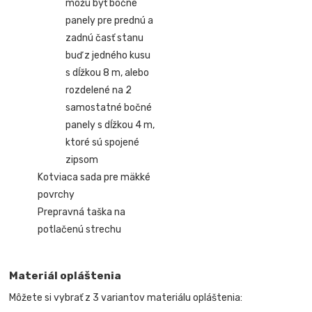
môžu byť bočné
panely pre prednú a
zadnú časť stanu
buď z jedného kusu
s dĺžkou 8 m, alebo
rozdelené na 2
samostatné bočné
panely s dĺžkou 4 m,
ktoré sú spojené
zipsom
Kotviaca sada pre mäkké
povrchy
Prepravná taška na
potlačenú strechu
Materiál opláštenia
Môžete si vybrať z 3 variantov materiálu opláštenia: