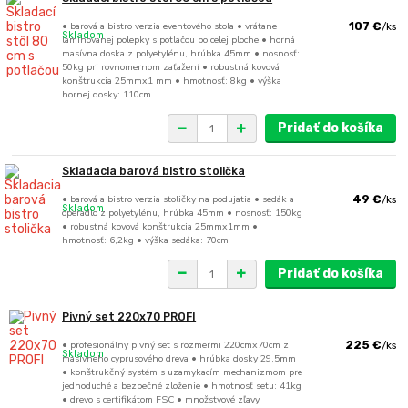
• barová a bistro verzia eventového stola • vrátane
107 €
/
ks
Skladom
laminovanej polepky s potlačou po celej ploche • horná
masívna doska z polyetylénu, hrúbka 45mm • nosnosť:
50kg pri rovnomernom zaťažení • robustná kovová
konštrukcia 25mmx1 mm • hmotnosť: 8kg • výška
hornej dosky: 110cm
Pridať do košíka
Skladacia barová bistro stolička
• barová a bistro verzia stoličky na podujatia • sedák a
49 €
/
ks
Skladom
operadlo z polyetylénu, hrúbka 45mm • nosnosť: 150kg
• robustná kovová konštrukcia 25mmx1mm •
hmotnosť: 6,2kg • výška sedáka: 70cm
Pridať do košíka
Pivný set 220x70 PROFI
• profesionálny pivný set s rozmermi 220cmx70cm z
225 €
/
ks
Skladom
masívneho cyprusového dreva • hrúbka dosky 29,5mm
• konštrukčný systém s uzamykacím mechanizmom pre
jednoduché a bezpečné zloženie • hmotnosť setu: 41kg
• drevo s certifikátom FSC • množstvové zľavy