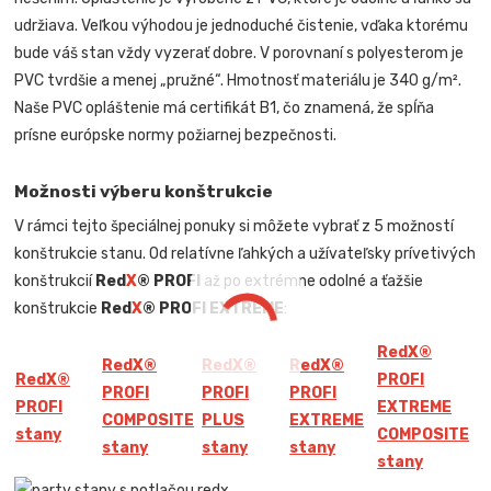
udržiava. Veľkou výhodou je jednoduché čistenie, vďaka ktorému
bude váš stan vždy vyzerať dobre. V porovnaní s polyesterom je
PVC tvrdšie a menej „pružné“. Hmotnosť materiálu je 340 g/m².
Naše PVC opláštenie má certifikát B1, čo znamená, že spĺňa
prísne európske normy požiarnej bezpečnosti.
Možnosti výberu konštrukcie
V rámci tejto špeciálnej ponuky si môžete vybrať z 5 možností
konštrukcie stanu. Od relatívne ľahkých a užívateľsky prívetivých
konštrukcií
Red
X
® PROFI
až po extrémne odolné a ťažšie
konštrukcie
Red
X
® PROFI EXTREME
:
Red
X
®
Red
X
®
Red
X
®
Red
X
®
Red
X
®
PROFI
PROFI
PROFI
PROFI
PROFI
EXTREME
COMPOSITE
PLUS
EXTREME
stany
COMPOSITE
stany
stany
stany
stany