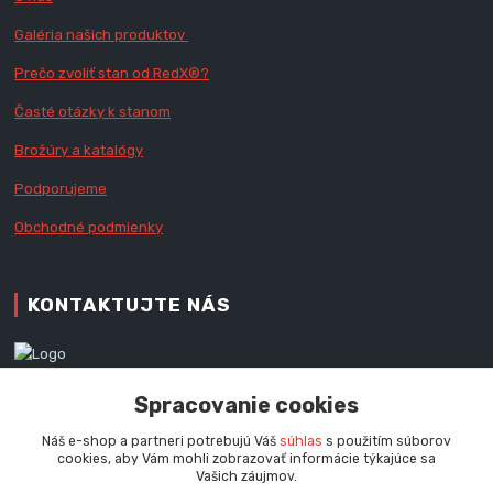
Galéria našich produktov
Prečo zvoliť stan od RedX
®?
Časté otázky k stanom
Brožúry a katalógy
Podporujeme
Obchodné podmienky
KONTAKTUJTE NÁS
Zákaznícka podpora RedX®
Spracovanie cookies
+421 905 060 020
Po - Pi (9 - 16.00 hod.)
Náš e-shop a partneri potrebujú Váš
súhlas
s použitím súborov
cookies, aby Vám mohli zobrazovať informácie týkajúce sa
info@redx-stany.sk
Vašich záujmov.