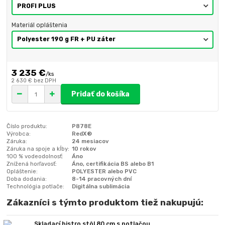
Materiál opláštenia
3 235 €
/
ks
2 630 €
bez DPH
Pridať do košíka
Číslo produktu:
P878E
Výrobca:
RedX®
Záruka:
24 mesiacov
Záruka na spoje a kĺby:
10 rokov
100 % vodeodolnosť:
Áno
Znížená horľavosť:
Áno, certifikácia BS alebo B1
Opláštenie:
POLYESTER alebo PVC
Doba dodania:
8-14 pracovných dní
Technológia potlače:
Digitálna sublimácia
Zákazníci s týmto produktom tiež nakupujú:
Skladací bistro stôl 80 cm s potlačou