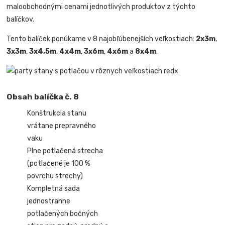
maloobchodnými cenami jednotlivých produktov z týchto
balíčkov.
Tento balíček ponúkame v 8 najobľúbenejších veľkostiach:
2x3m
,
3x3m
,
3x4,5m
,
4x4m
,
3x6m
,
4x6m
a
8x4m
.
Obsah balíčka č. 8
Konštrukcia stanu
vrátane prepravného
vaku
Plne potlačená strecha
(potlačené je 100 %
povrchu strechy)
Kompletná sada
jednostranne
potlačených bočných