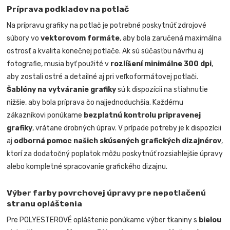
Príprava podkladov na potlač
Na prípravu grafiky na potlač je potrebné poskytnúť zdrojové
súbory vo
vektorovom formáte
, aby bola zaručená maximálna
ostrosť a kvalita konečnej potlače. Ak sú súčasťou návrhu aj
fotografie, musia byť použité v
rozlíšení minimálne 300 dpi
,
aby zostali ostré a detailné aj pri veľkoformátovej potlači.
Šablóny na vytváranie grafiky
sú k dispozícii na stiahnutie
nižšie, aby bola príprava čo najjednoduchšia. Každému
zákazníkovi ponúkame
bezplatnú kontrolu pripravenej
grafiky
, vrátane drobných úprav. V prípade potreby je k dispozícii
aj
odborná pomoc našich skúsených grafických dizajnérov
,
ktorí za dodatočný poplatok môžu poskytnúť rozsiahlejšie úpravy
alebo kompletné spracovanie grafického dizajnu.
Výber farby povrchovej úpravy pre nepotlačenú
stranu opláštenia
Pre POLYESTEROVÉ opláštenie ponúkame výber tkaniny s
bielou