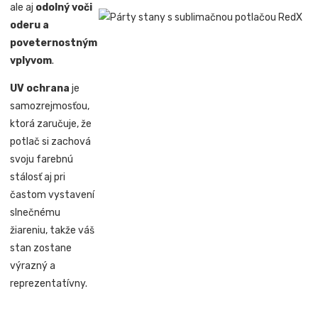
ale aj
odolný voči
oderu a
poveternostným
vplyvom
.
UV ochrana
je
samozrejmosťou,
ktorá zaručuje, že
potlač si zachová
svoju farebnú
stálosť aj pri
častom vystavení
slnečnému
žiareniu, takže váš
stan zostane
výrazný a
reprezentatívny.