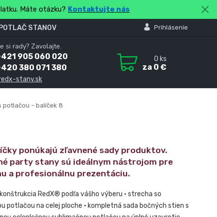
platku. Máte otázku?
Kontaktujte nás
 POTLAČ STANOV
Prihlásenie
e si rady? Zavolajte.
+421 905 060 020
0
ks
za
0 €
+420 380 071 380
redx-stany.sk
 potlačou – balíček 8
líčky ponúkajú zľavnené sady produktov.
né party stany sú ideálnym nástrojom pre
nu a profesionálnu prezentáciu.
 konštrukcia RedX® podľa vášho výberu • strecha so
u potlačou na celej ploche • kompletná sada bočných stien s