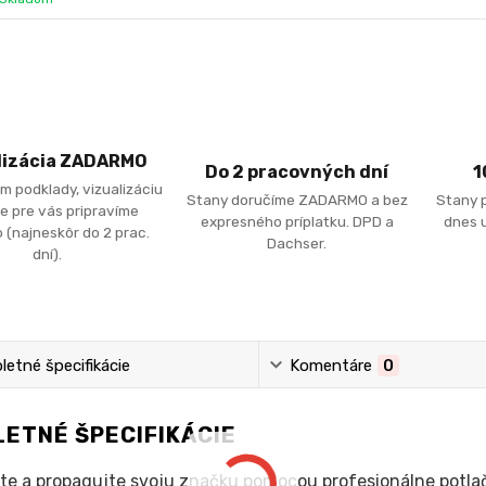
lizácia ZADARMO
Do 2 pracovných dní
1
m podklady, vizualizáciu
Stany doručíme ZADARMO a bez
Stany 
e pre vás pripravíme
expresného príplatku. DPD a
dnes u
 (najneskôr do 2 prac.
Dachser.
dní).
etné špecifikácie
Komentáre
0
ETNÉ ŠPECIFIKÁCIE
te a propagujte svoju značku pomocou profesionálne potla