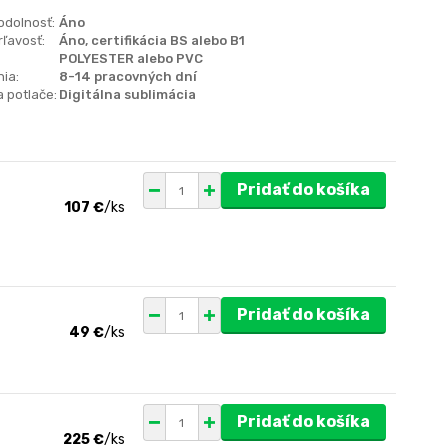
odolnosť:
Áno
ľavosť:
Áno, certifikácia BS alebo B1
POLYESTER alebo PVC
ia:
8-14 pracovných dní
 potlače:
Digitálna sublimácia
Pridať do košíka
107 €
/
ks
Pridať do košíka
49 €
/
ks
Pridať do košíka
225 €
/
ks