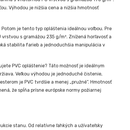
ťou. Výhodou je nižšia cena a nižšia hmotnosť
 Potom je tento typ opláštenia ideálnou voľbou. Pre
 vrstvou s gramážou 235 g/m². Znížená horľavosť a
ká stabilita farieb a jednoduchšia manipulácia v
jete PVC opláštenie? Táto možnosť je ideálnym
držiava. Veľkou výhodou je jednoduché čistenie,
yesterom je PVC tvrdšie a menej „pružné“. Hmotnosť
mená, že spĺňa prísne európske normy požiarnej
ukcie stanu. Od relatívne ľahkých a užívateľsky