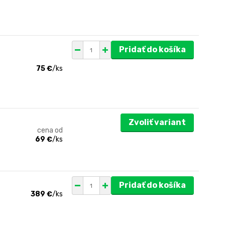
Pridať do košíka
75 €
/
ks
Zvoliť variant
cena od
69 €
/
ks
Pridať do košíka
389 €
/
ks