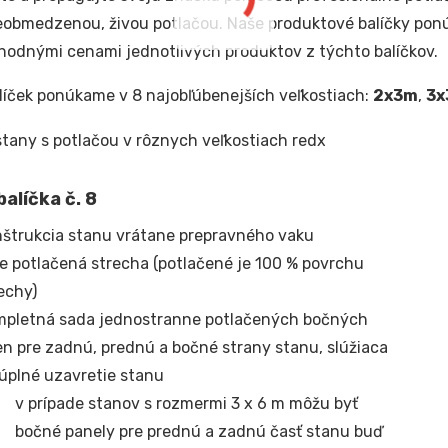
eobmedzenou, živou potlačou. Naše produktové balíčky pon
odnými cenami jednotlivých produktov z týchto balíčkov.
líček ponúkame v 8 najobľúbenejších veľkostiach:
2x3m
,
3x
alíčka č. 8
štrukcia stanu vrátane prepravného vaku
e potlačená strecha (potlačené je 100 % povrchu
echy)
mpletná sada jednostranne potlačených bočných
en pre zadnú, prednú a bočné strany stanu, slúžiaca
úplné uzavretie stanu
v prípade stanov s rozmermi 3 x 6 m môžu byť
bočné panely pre prednú a zadnú časť stanu buď