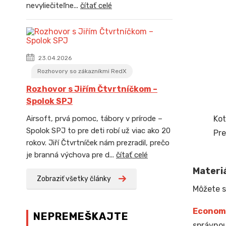
nevyliečiteľne...
čítať celé
23.04.2026
Rozhovory so zákazníkmi RedX
Rozhovor s Jiřím Čtvrtníčkom –
Spolok SPJ
Kot
Airsoft, prvá pomoc, tábory v prírode –
Spolok SPJ to pre deti robí už viac ako 20
Pre
rokov. Jiří Čtvrtníček nám prezradil, prečo
je branná výchova pre d...
čítať celé
Materiá
Zobraziť všetky články
Môžete s
Econom
NEPREMEŠKAJTE
správnou