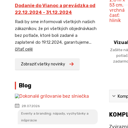
Dodanie do Vianoc a prevádzka od
22.12.2024 - 31.12.2024
Radi by sme informovali všetkých našich
zákazníkov, že pri všetkých objednávkach
bez potlače, ktoré boli zadané a
zaplatené do 19.12.2024, garantujeme...
Vizua
čítať celé
Zašlite ná
potlač
zadarmo
Zobraziť všetky novinky
Blog
Kompl
28.07.2026
KOMPL
Eventy a branding: nápady, vychytávky a
inšpirácie
Zvýrazni