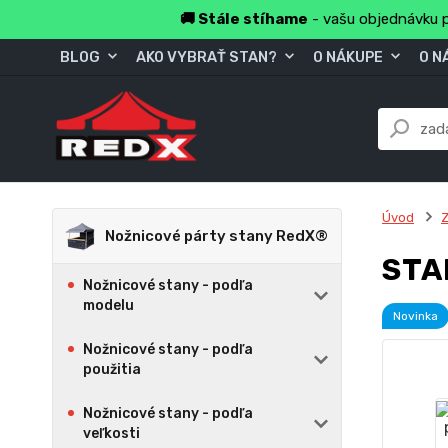
🚚 Stále stíhame
- vašu objednávku p
BLOG
AKO VYBRAŤ STAN?
O NÁKUPE
O N
Úvod
Z
Nožnicové párty stany RedX®
STA
Nožnicové stany - podľa
modelu
Novinka
Nožnicové stany - podľa
použitia
Nožnicové stany - podľa
veľkosti