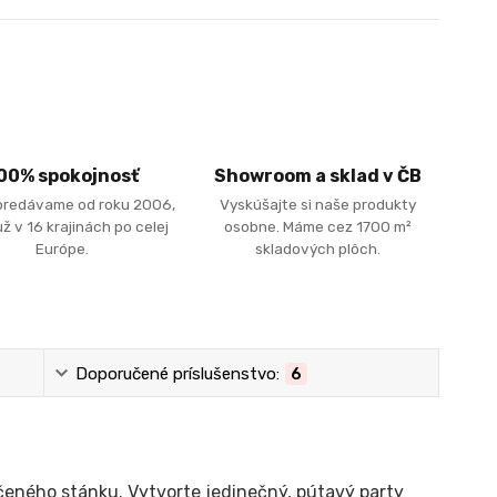
00% spokojnosť
Showroom a sklad v ČB
predávame od roku 2006,
Vyskúšajte si naše produkty
ž v 16 krajinách po celej
osobne. Máme cez 1700 m²
Európe.
skladových plôch.
Doporučené príslušenstvo:
6
čeného stánku. Vytvorte jedinečný, pútavý party