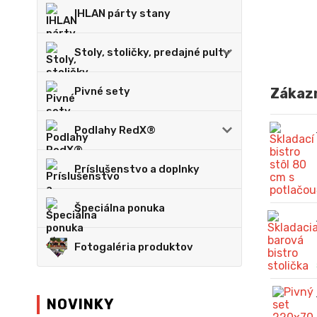
IHLAN párty stany
Stoly, stoličky, predajné pulty
Pivné sety
Zákazn
Podlahy RedX®
Príslušenstvo a doplnky
Špeciálna ponuka
Fotogaléria produktov
NOVINKY