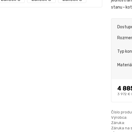
jednostran
stanu • ko
Dostup
Rozme
Typ kon
Materiá
4 88
3 972 €
Číslo produ
Výrobca:
Záruka:
Záruka na 