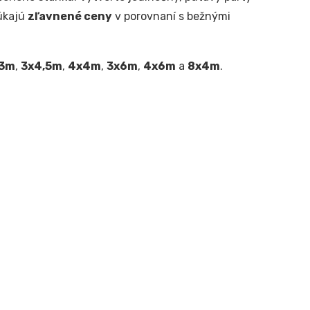
úkajú
zľavnené ceny
v porovnaní s bežnými
3m
,
3x4,5m
,
4x4m
,
3x6m
,
4x6m
a
8x4m
.