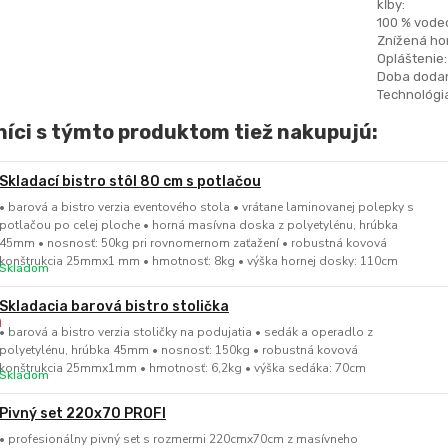
kĺby:
100 % vode
Znížená hor
Opláštenie:
Doba dodan
Technológia
íci s týmto produktom tiež nakupujú:
Skladací bistro stôl 80 cm s potlačou
• barová a bistro verzia eventového stola • vrátane laminovanej polepky s
potlačou po celej ploche • horná masívna doska z polyetylénu, hrúbka
45mm • nosnosť: 50kg pri rovnomernom zaťažení • robustná kovová
konštrukcia 25mmx1 mm • hmotnosť: 8kg • výška hornej dosky: 110cm
Skladom
Skladacia barová bistro stolička
• barová a bistro verzia stoličky na podujatia • sedák a operadlo z
polyetylénu, hrúbka 45mm • nosnosť: 150kg • robustná kovová
konštrukcia 25mmx1mm • hmotnosť: 6,2kg • výška sedáka: 70cm
Skladom
Pivný set 220x70 PROFI
• profesionálny pivný set s rozmermi 220cmx70cm z masívneho