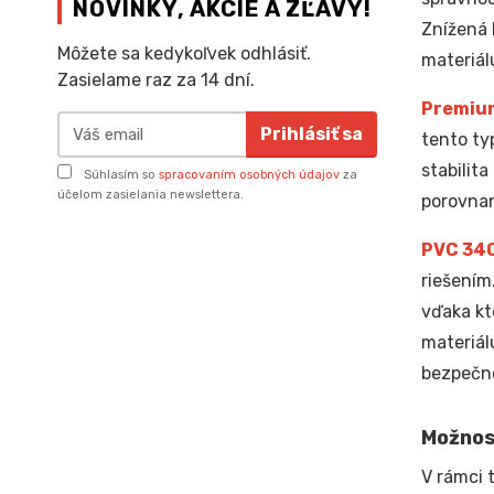
NOVINKY, AKCIE A ZĽAVY!
Znížená 
Môžete sa kedykoľvek odhlásiť.
materiál
Zasielame raz za 14 dní.
Premiu
Prihlásiť sa
tento ty
stabilit
Súhlasím so
spracovaním osobných údajov
za
účelom zasielania newslettera.
porovnan
PVC 34
riešením
vďaka kt
materiál
bezpečno
Možnos
V rámci 