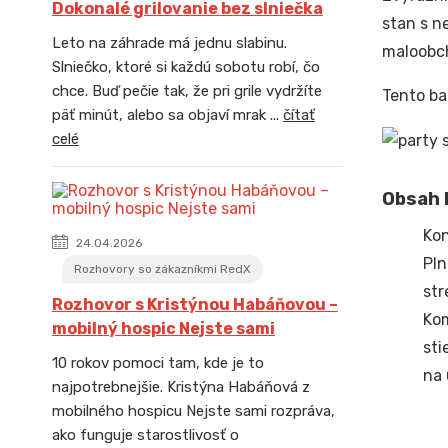
Dokonalé grilovanie bez slniečka
stan s n
Leto na záhrade má jednu slabinu.
maloobch
Slniečko, ktoré si každú sobotu robí, čo
chce. Buď pečie tak, že pri grile vydržíte
Tento ba
päť minút, alebo sa objaví mrak ...
čítať
celé
Obsah b
Kon
24.04.2026
Pln
Rozhovory so zákazníkmi RedX
str
Rozhovor s Kristýnou Habáňovou –
Ko
mobilný hospic Nejste sami
sti
10 rokov pomoci tam, kde je to
na 
najpotrebnejšie. Kristýna Habáňová z
mobilného hospicu Nejste sami rozpráva,
ako funguje starostlivosť o