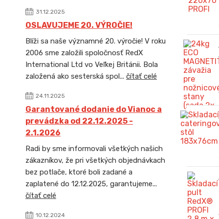
31.12.2025
OSLAVUJEME 20. VÝROČIE!
Blíži sa naše významné 20. výročie! V roku
2006 sme založili spoločnosť RedX
International Ltd vo Veľkej Británii. Bola
založená ako sesterská spol...
čítať celé
24.11.2025
Garantované dodanie do Vianoc a
prevádzka od 22.12.2025 -
2.1.2026
Radi by sme informovali všetkých našich
zákazníkov, že pri všetkých objednávkach
bez potlače, ktoré boli zadané a
zaplatené do 12.12.2025, garantujeme...
čítať celé
10.12.2024