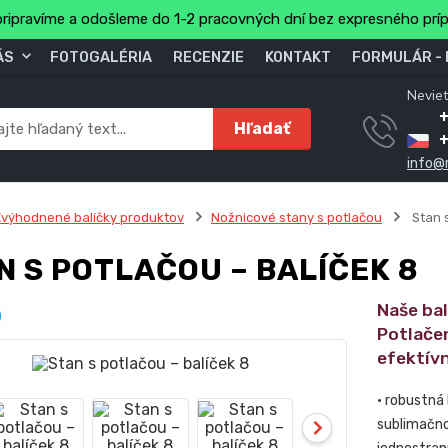
ripravíme a odošleme do 1-2 pracovných dní bez expresného prí
ÁS
FOTOGALÉRIA
RECENZIE
KONTAKT
FORMULÁR -
Neviet
Hľadať
info@
výhodnené balíčky produktov
Nožnicové stany s potlačou
Stan s
N S POTLAČOU – BALÍČEK 8
Naše ba
Potlače
efektív
• robustná
sublimačno