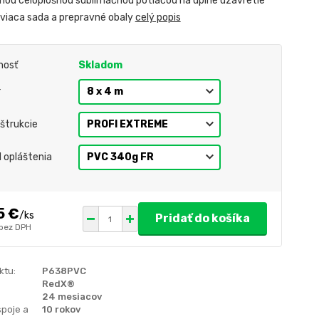
nou celoplošnou sublimačnou potlačou na úplné uzavretie
tviaca sada a prepravné obaly
celý popis
nosť
Skladom
r
štrukcie
l opláštenia
5 €
/
ks
Pridať do košíka
bez DPH
ktu:
P638PVC
RedX®
24 mesiacov
spoje a
10 rokov