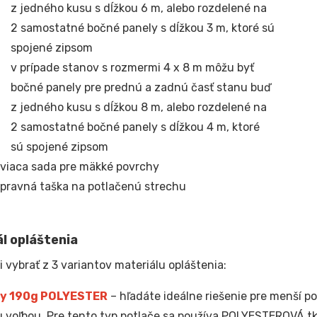
z jedného kusu s dĺžkou 6 m, alebo rozdelené na
2 samostatné bočné panely s dĺžkou 3 m, ktoré sú
spojené zipsom
v prípade stanov s rozmermi 4 x 8 m môžu byť
bočné panely pre prednú a zadnú časť stanu buď
z jedného kusu s dĺžkou 8 m, alebo rozdelené na
2 samostatné bočné panely s dĺžkou 4 m, ktoré
sú spojené zipsom
viaca sada pre mäkké povrchy
pravná taška na potlačenú strechu
l opláštenia
i vybrať z 3 variantov materiálu opláštenia:
y 190g POLYESTER
– hľadáte ideálne riešenie pre menší po
 voľbou. Pre tento typ potlače sa používa POLYESTEROVÁ t