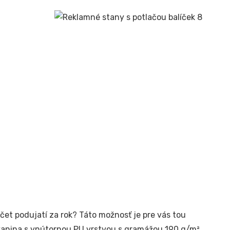
čet podujatí za rok? Táto možnosť je pre vás tou
kanina s vnútornou PU vrstvou s gramážou 190 g/m².