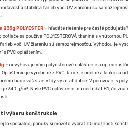
horľavosť a stabilita farieb voči UV žiareniu sú samozrejmos
u.
m 235g POLYESTER
– hľadáte riešenie pre časté podujatia?
p potlače sa používa POLYESTEROVÁ tkanina s vnútornou PU
a farieb voči UV žiareniu sú samozrejmosťou. Výhodou je vyso
í s PVC opláštením.
0g
– nevyhovuje vám polyesterové opláštenie a uprednostňu
. Opláštenie je vyrobené z PVC, ktoré je odolné a ľahko sa u
orému bude váš stan vždy vyzerať dobre. V porovnaní s pol
u je 340 g/m². Naše PVC opláštenie má certifikát B1, čo zna
sti.
ti výberu konštrukcie
tejto špeciálnej ponuky si môžete vybrať z 5 možností konštr