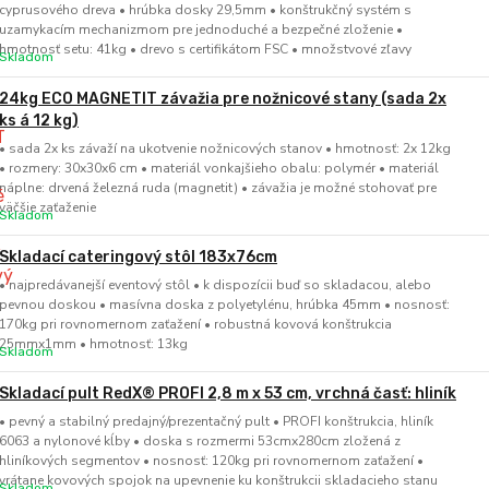
cyprusového dreva • hrúbka dosky 29,5mm • konštrukčný systém s
uzamykacím mechanizmom pre jednoduché a bezpečné zloženie •
hmotnosť setu: 41kg • drevo s certifikátom FSC • množstvové zľavy
Skladom
24kg ECO MAGNETIT závažia pre nožnicové stany (sada 2x
ks á 12 kg)
• sada 2x ks závaží na ukotvenie nožnicových stanov • hmotnosť: 2x 12kg
• rozmery: 30x30x6 cm • materiál vonkajšieho obalu: polymér • materiál
náplne: drvená železná ruda (magnetit) • závažia je možné stohovať pre
väčšie zaťaženie
Skladom
Skladací cateringový stôl 183x76cm
• najpredávanejší eventový stôl • k dispozícii buď so skladacou, alebo
pevnou doskou • masívna doska z polyetylénu, hrúbka 45mm • nosnosť:
170kg pri rovnomernom zaťažení • robustná kovová konštrukcia
25mmx1mm • hmotnosť: 13kg
Skladom
Skladací pult RedX® PROFI 2,8 m x 53 cm, vrchná časť: hliník
• pevný a stabilný predajný/prezentačný pult • PROFI konštrukcia, hliník
6063 a nylonové kĺby • doska s rozmermi 53cmx280cm zložená z
hliníkových segmentov • nosnosť: 120kg pri rovnomernom zaťažení •
vrátane kovových spojok na upevnenie ku konštrukcii skladacieho stanu
Skladom