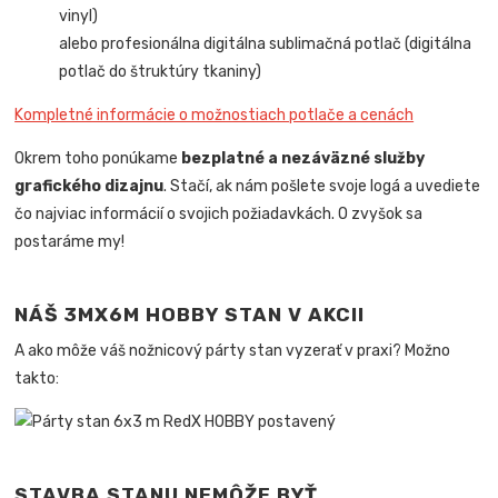
vinyl)
alebo profesionálna digitálna sublimačná potlač (digitálna
potlač do štruktúry tkaniny)
Kompletné informácie o možnostiach potlače a cenách
Okrem toho ponúkame
bezplatné a nezáväzné služby
grafického dizajnu
. Stačí, ak nám pošlete svoje logá a uvediete
čo najviac informácií o svojich požiadavkách. O zvyšok sa
postaráme my!
NÁŠ 3MX6M HOBBY STAN V AKCII
A ako môže váš nožnicový párty stan vyzerať v praxi? Možno
takto:
STAVBA STANU NEMÔŽE BYŤ