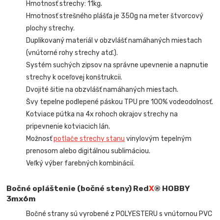
Hmotnosť strechy: 11kg.
Hmotnosť strešného plášťa je 350g na meter štvorcový
plochy strechy.
Duplikovaný materiál v obzvlášť namáhaných miestach
(vnútorné rohy strechy atď.).
Systém suchých zipsov na správne upevnenie a napnutie
strechy k oceľovej konštrukcii.
Dvojité šitie na obzvlášť namáhaných miestach.
Švy tepelne podlepené páskou TPU pre 100% vodeodolnosť.
Kotviace pútka na 4x rohoch okrajov strechy na
pripevnenie kotviacich lán.
Možnosť
potlače strechy stanu
vinylovým tepelným
prenosom alebo digitálnou sublimáciou.
Veľký výber farebných kombinácií.
Bočné opláštenie (bočné steny) Red
X
® HOBBY
3mx6m
Bočné strany sú vyrobené z POLYESTERU s vnútornou PVC