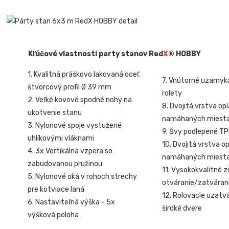
Kľúčové vlastnosti party stanov Red
X
® HOBBY
1. Kvalitná práškovo lakovaná oceľ,
7. Vnútorné uzamyk
štvorcový profil Ø 39 mm
rolety
2. Veľké kovové spodné nohy na
8. Dvojitá vrstva op
ukotvenie stanu
namáhaných miest
3. Nylonové spoje vystužené
9. Švy podlepené T
uhlíkovými vláknami
10. Dvojitá vrstva o
4. 3x Vertikálna vzpera so
namáhaných miest
zabudovanou pružinou
11. Vysokokvalitné z
5. Nylonové oká v rohoch strechy
otváranie/zatvárani
pre kotviace laná
12. Rolovacie uzatv
6. Nastaviteľná výška - 5x
široké dvere
výšková poloha