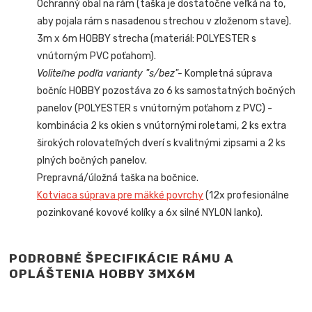
Ochranný obal na rám (taška je dostatočne veľká na to,
aby pojala rám s nasadenou strechou v zloženom stave).
3m x 6m HOBBY strecha (materiál: POLYESTER s
vnútorným PVC poťahom).
Voliteľne podľa varianty "s/bez"-
Kompletná súprava
bočníc HOBBY pozostáva zo 6 ks samostatných bočných
panelov (POLYESTER s vnútorným poťahom z PVC) -
kombinácia 2 ks okien s vnútornými roletami, 2 ks extra
širokých rolovateľných dverí s kvalitnými zipsami a 2 ks
plných bočných panelov.
Prepravná/úložná taška na bočnice.
Kotviaca súprava pre mäkké povrchy
(12x profesionálne
pozinkované kovové kolíky a 6x silné NYLON lanko).
PODROBNÉ ŠPECIFIKÁCIE RÁMU A
OPLÁŠTENIA HOBBY
3MX6M