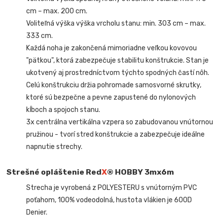
cm – max. 200 cm.
Voliteľná výška výška vrcholu stanu: min. 303 cm – max.
333 cm.
Každá noha je zakončená mimoriadne veľkou kovovou
"pätkou", ktorá zabezpečuje stabilitu konštrukcie. Stan je
ukotvený aj prostredníctvom týchto spodných častí nôh.
Celú konštrukciu držia pohromade samosvorné skrutky,
ktoré sú bezpečne a pevne zapustené do nylonových
kĺboch a spojoch stanu.
3x centrálna vertikálna vzpera so zabudovanou vnútornou
pružinou - tvorí stred konštrukcie a zabezpečuje ideálne
napnutie strechy.
Strešné opláštenie Red
X
® HOBBY 3mx6m
Strecha je vyrobená z POLYESTERU s vnútorným PVC
poťahom, 100% vodeodolná, hustota vlákien je 600D
Denier.