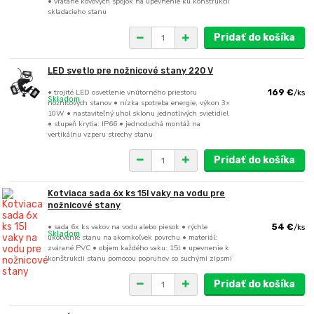
• vrátane kovových spojok na upevnenie ku konštrukcii
skladacieho stanu
Pridať do košíka
LED svetlo pre nožnicové stany 220 V
• trojité LED osvetlenie vnútorného priestoru
169 €
/
ks
Skladom
nožnicových stanov • nízka spotreba energie, výkon 3×
10W • nastaviteľný uhol sklonu jednotlivých svietidiel
• stupeň krytia: IP66 • jednoduchá montáž na
vertikálnu vzperu strechy stanu
Pridať do košíka
Kotviaca sada 6x ks 15l vaky na vodu pre
nožnicové stany
• sada 6x ks vakov na vodu alebo piesok • rýchle
54 €
/
ks
Skladom
ukotvenie stanu na akomkoľvek povrchu • materiál:
zvárané PVC • objem každého vaku: 15l • upevnenie k
konštrukcii stanu pomocou popruhov so suchými zipsmi
Pridať do košíka