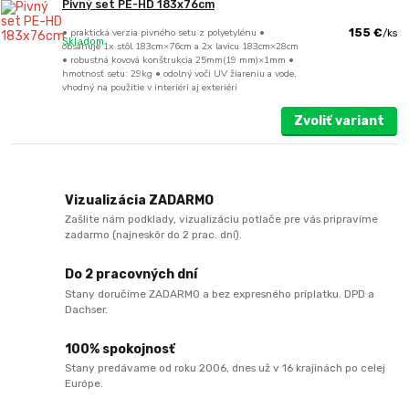
Pivný set PE-HD 183x76cm
• praktická verzia pivného setu z polyetylénu •
155 €
/
ks
Skladom
obsahuje 1x stôl 183cm×76cm a 2x lavicu 183cm×28cm
• robustná kovová konštrukcia 25mm(19 mm)×1mm •
hmotnosť setu: 29kg • odolný voči UV žiareniu a vode,
vhodný na použitie v interiéri aj exteriéri
Zvoliť variant
Vizualizácia ZADARMO
Zašlite nám podklady, vizualizáciu potlače pre vás pripravíme
zadarmo (najneskôr do 2 prac. dní).
Do 2 pracovných dní
Stany doručíme ZADARMO a bez expresného príplatku. DPD a
Dachser.
100% spokojnosť
Stany predávame od roku 2006, dnes už v 16 krajinách po celej
Európe.