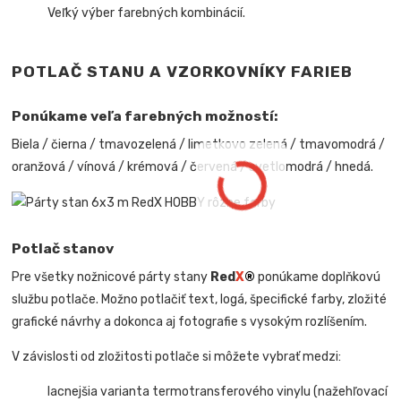
Veľký výber farebných kombinácií.
POTLAČ STANU A VZORKOVNÍKY FARIEB
Ponúkame veľa farebných možností:
Biela / čierna / tmavozelená / limetkovo zelená / tmavomodrá /
oranžová / vínová / krémová / červená / svetlomodrá / hnedá.
Potlač stanov
Pre všetky nožnicové párty stany
Red
X
®
ponúkame doplňkovú
službu potlače. Možno potlačiť text, logá, špecifické farby, zložité
grafické návrhy a dokonca aj fotografie s vysokým rozlíšením.
V závislosti od zložitosti potlače si môžete vybrať medzi:
lacnejšia varianta termotransferového vinylu (nažehľovací