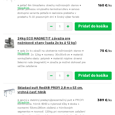
• potlač 6m límca/lemu strechy nožnicových stanov •
160 €
/
ks
Skladom
potlač pomocou vinylového termotransferu • cenovo
dostupná varianta potlače • realizácia prebieha v
priebehu 5–10 pracovných dní • široký výber farieb
Pridať do košíka
24kg ECO MAGNETIT závažia pre
nožnicové stany (sada 2x ks á 12 kg)
• sada 2x ks závaží na ukotvenie nožnicových stanov •
75 €
/
ks
Skladom
hmotnosť: 2x 12kg • rozmery: 30x30x6 cm • materiál
vonkajšieho obalu: polymér • materiál náplne: drvená
železná ruda (magnetit) • závažia je možné stohovať pre
väčšie zaťaženie
Pridať do košíka
Skladací pult RedX® PROFI 2,8 m x 53 cm,
vrchná časť: hliník
• pevný a stabilný predajný/prezentačný pult • PROFI
389 €
/
ks
Skladom
konštrukcia, hliník 6063 a nylonové kĺby • doska s
rozmermi 53cmx280cm zložená z hliníkových
segmentov • nosnosť: 120kg pri rovnomernom zaťažení