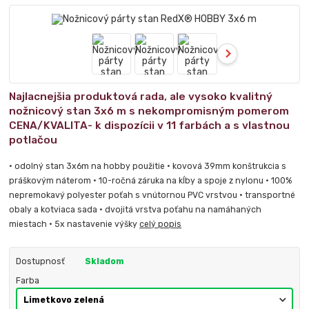
Najlacnejšia produktová rada, ale vysoko kvalitný
nožnicový stan 3x6 m s nekompromisným pomerom
CENA/KVALITA- k dispozícii v 11 farbách a s vlastnou
potlačou
• odolný stan 3x6m na hobby použitie • kovová 39mm konštrukcia s
práškovým náterom • 10-ročná záruka na kĺby a spoje z nylonu • 100%
nepremokavý polyester poťah s vnútornou PVC vrstvou • transportné
obaly a kotviaca sada • dvojitá vrstva poťahu na namáhaných
miestach • 5x nastavenie výšky
celý popis
Dostupnosť
Skladom
Farba