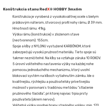
Konštrukcia stanu Red
X
® HOBBY 3mx6m
Konštrukcia je vyrobená z vysokokvalitnej ocele s bielym
práškovým náterom, štvorcový profil nohy rámu, Ø 39 mm.
Hmotnosť rámu: 41kg.
Výška rámu (konštrukcie) v zloženom stave
(neotvorenom): 155cm.
Spoje a kĺby z NYLONU vystužené KARBÓNOM, ktoré
zabezpečujú vysokú pružnosť materiálu. Tieto spoje sú
takmer nezničiteľné. Na kĺby sa vzťahuje záruka 10 ROKOV.
5 úrovní voliteľného nastavenia výšky na každej nohe
pomocou jednoduchého mechanizmu, ktorý uvoľní
blokovací systém na kĺboch vytiahnutím zámku. Ide o
kvalitnejšiu, rýchlejšiu a používateľsky prívetivejšiu
možnosť v porovnaní s tradičnou metódou "stlačenie
pružinového tlačidla", pri ktorej najviac trpia prsty
používateľa (okrem nervov).
Voliteľná výška spodnej hrany strešného volánu: min. 170