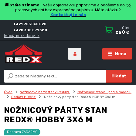
🚚 Stále stíhame
- vašu objednávku pripravíme a odošleme do 1-2
pracovných dní bez expresného príplatku. Máte otázku?
Kontaktujte nás
+421 905 060 020
0
ks
+420 380 071 380
za
0 €
info@redx-stany.sk
Menu
Hľadať
Úvod
Nožnicové párty stany RedX®
Nožnicové stany - podľa modelu
RedX® HOBBY
Nožnicový párty stan RedX® HOBBY 3x6 m
NOŽNICOVÝ PÁRTY STAN
REDX® HOBBY 3X6 M
Doprava ZADARMO