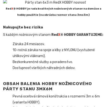
Red
X
® HOBBY je rada kvalitných nožnicových stanov na domáce a
hobby použitie (na obrázku rozmer stanu 3mx3m)
Nakupujte bez rizika
S každým nožnicovým stanom
Red
X
® HOBBY
GARANTUJEME:
Záruka 24 mesiacov.
10-ročná záruka na spoje a kĺby z NYLONU (vystužené
uhlíkovými vláknami).
Bezkonkurenčné služby a poradenstvo.
Dostupnosť všetkých náhradných dielov.
OBSAH BALENIA HOBBY NOŽNICOVÉHO
PÁRTY STANU 3MX6M
Pevná oceľová rámová konštrukcia s rozmermi 3m x 6m
(varianta HOBBY).