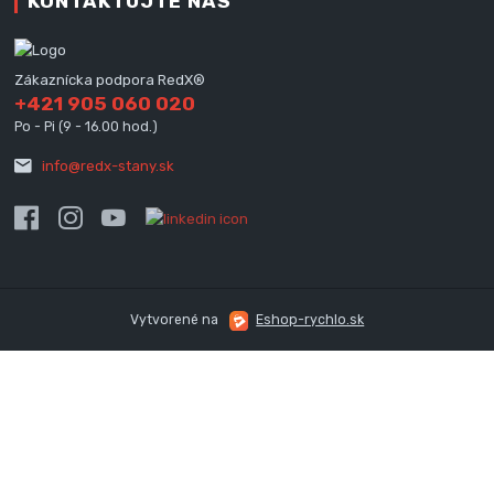
KONTAKTUJTE NÁS
Zákaznícka podpora RedX®
+421 905 060 020
Po - Pi (9 - 16.00 hod.)
info@redx-stany.sk
Vytvorené na
Eshop-rychlo.sk