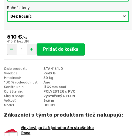
Bočné steny
510 €
/
ks
415 €
bez DPH
Pridať do košíka
Číslo produktu:
STAN161LG
Výrobca:
RedX®
Hmotnosť:
50 kg
100 % vodeodolnosť:
Áno
Konštrukcia:
Ø 39mm oceľ
Opláštenie:
POLYESTER s PVC
Kĺby & spoje:
Vystužený NYLON
Veľkosť:
3x6 m
Model:
HOBBY
Zákazníci s týmto produktom tiež nakupujú:
Vinylová potlač jedného 6m strešného
límca