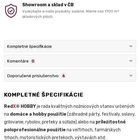
Showroom a sklad v ČB
Vyskúšajte si naše produkty osobne. Máme cez 1700 m²
skladových plôch.
Kompletné špecifikácie
Komentáre
0
Doporučené príslušenstvo:
6
KOMPLETNÉ ŠPECIFIKÁCIE
Red
X
® HOBBY
je rada kvalitných nožnicových stanov určených
na
domáce a hobby použitie
(záhradné párty, festivaly, oslavy,
grilovanie, rybolov, preteky a súťaže) alebo na
príležitostné
poloprofesionálne použitie
na veľtrhoch, farmárskych
trhoch, motoristických pretekoch, výstavách atď.