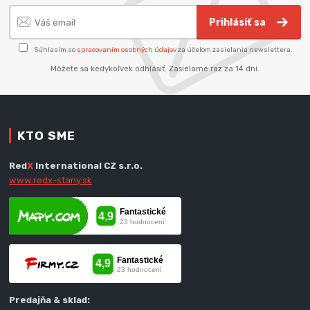
Prihlásiť sa
Súhlasím so
spracovaním osobných údajov
za účelom zasielania newslettera.
Môžete sa kedykoľvek odhlásiť. Zasielame raz za 14 dní.
KTO SME
Red
X
International CZ s.r.o.
www.redx-stany.sk
Predajňa & sklad: