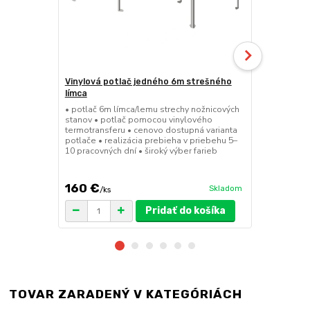
Vinylová potlač jedného 6m strešného
24kg ECO M
límca
nožnicové s
• potlač 6m límca/lemu strechy nožnicových
• sada 2x ks
stanov • potlač pomocou vinylového
stanov • hmo
termotransferu • cenovo dostupná varianta
30x30x6 cm •
potlače • realizácia prebieha v priebehu 5–
polymér • ma
10 pracovných dní • široký výber farieb
ruda (magnet
pre väčšie z
160 €
75 €
Skladom
/
ks
/
ks
Pridať do košíka
TOVAR ZARADENÝ V KATEGÓRIÁCH