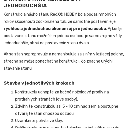
JEDNODUCHŠIA
Konštrukcia nášho stanu RedX® HOBBY bola počas mnohých
rokov skúseností zdokonalená tak, že samotné postavenie je
rýchlou a jednoduchou úkonom aj pre jednu osobu
. Aj keď je
postavanie stanu možné len jednou osobou, je samozrejme vždy
jednoduchšie, ak sú na postavenie stanu dvaja.
Ak sa stan neprepravuje a nemanipuluje sa s ním v ležiacej polohe,
strecha sa môže ponechať na konštrukcii, čo značne urýchli
stavanie stanu.
Stavba v jednotlivých krokoch
Konštrukciu uchopte za bočné nožnicové profily na
protiľahlých stranách (dve osoby).
Zdvihnite konštrukciu asi 5 - 10 cm nad zem a postupne
otvárajte stan chôdzou dozadu.
Uzamknite pohyblivé kĺby.
Ďalším krokom je vysunutie teleskopických nôh stanu do