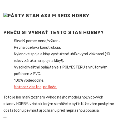
PREČO SI VYBRAŤ TENTO STAN HOBBY?
Skvelý pomer cena/výkon
.
Pevná oceľová konštrukcia.
Nylonové spoje a kĺby vystužené uhlíkovými vláknami (10
rokov záruka na spoje a kĺby!).
Vysokokvalitné opláštenie z POLYESTERU s vnútorným
poťahom z PVC.
100% vodeodolné.
Možnosť vlastnej potlače.
Toto je len malý zoznam výhod nášho modelu nožnicových
stanov HOBBY, vďaka ktorým si môžete byť istí, že vám poskytne
dostatočnú pevnosť aj ochranu pred nepriazňou počasia.