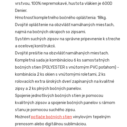
vrstvou, 100% nepremokavé, hustota vlákien je 600D
Denier.
Hmotnosť kompletného bočného opláštenia: 18kg.
Dvojité opláštenie na obzvlášť namáhaných miestach,
najmä na bočných okrajoch so zipsami.
Systém suchých zipsov na správne pripevnenie k streche
a oceľovej konštrukcii.
Dvojité prešitie na obzvlášť namáhaných miestach.
Kompletná sada je kombináciou 6 ks samostatných
bočných stien (POLYESTER s vnútorným PVC poťahom) -
kombinácia 2 ks okien s vnútornými roletami, 2 ks
rolovacích extra širokých dverí zapínaných na kvalitné
zipsy a 2 ks plných bočných panelov.
Spojenie jednotlivých bočných stien je pomocou
kvalitných zipsov a spojenie bočných panelov s rámom
stanu je pomocou suchého zipsu.
Možnosť
potlače bočných stien
vinylovým tepelným
prenosom alebo digitálnou sublimáciou.