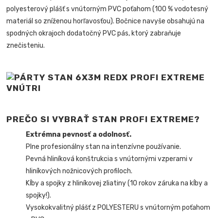
polyesterový plášť s vnútorným PVC poťahom (100 % vodotesný
materiál so zníženou horľavosťou). Bočnice navyše obsahujú na
spodných okrajoch dodatočný PVC pás, ktorý zabraňuje
znečisteniu.
PREČO SI VYBRAŤ STAN PROFI EXTREME?
Extrémna pevnosť a odolnosť.
Plne profesionálny stan na intenzívne používanie.
Pevná hliníková konštrukcia s vnútornými vzperami v
hliníkových nožnicových profiloch.
Kĺby a spojky z hliníkovej zliatiny (10 rokov záruka na kĺby a
spojky!).
Vysokokvalitný plášť z POLYESTERU s vnútorným poťahom