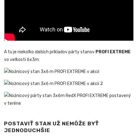
A
tu je niekoľko ďalších príkladov párty stanov
PROFI EXTREME
vo veľkosti 6x3m:
POSTAVIŤ STAN UŽ NEMÔŽE BYŤ
JEDNODUCHŠIE