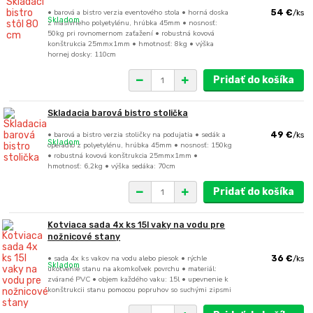
• barová a bistro verzia eventového stola • horná doska
54 €
/
ks
Skladom
z masívneho polyetylénu, hrúbka 45mm • nosnosť:
50kg pri rovnomernom zaťažení • robustná kovová
konštrukcia 25mmx1mm • hmotnosť: 8kg • výška
hornej dosky: 110cm
Pridať do košíka
Skladacia barová bistro stolička
• barová a bistro verzia stoličky na podujatia • sedák a
49 €
/
ks
Skladom
operadlo z polyetylénu, hrúbka 45mm • nosnosť: 150kg
• robustná kovová konštrukcia 25mmx1mm •
hmotnosť: 6,2kg • výška sedáka: 70cm
Pridať do košíka
Kotviaca sada 4x ks 15l vaky na vodu pre
nožnicové stany
• sada 4x ks vakov na vodu alebo piesok • rýchle
36 €
/
ks
Skladom
ukotvenie stanu na akomkoľvek povrchu • materiál:
zvárané PVC • objem každého vaku: 15l • upevnenie k
konštrukcii stanu pomocou popruhov so suchými zipsmi