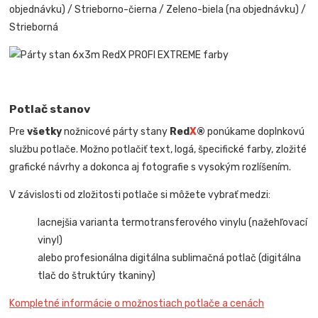
objednávku) / Strieborno-čierna / Zeleno-biela (na objednávku) /
Strieborná
Potlač stanov
Pre
všetky
nožnicové párty stany
Red
X
®
ponúkame doplnkovú
službu potlače. Možno potlačiť text, logá, špecifické farby, zložité
grafické návrhy a dokonca aj fotografie s vysokým rozlíšením.
V závislosti od zložitosti potlače si môžete vybrať medzi:
lacnejšia varianta termotransferového vinylu (nažehľovací
vinyl)
alebo profesionálna digitálna sublimačná potlač (digitálna
tlač do štruktúry tkaniny)
Kompletné informácie o možnostiach potlače a cenách