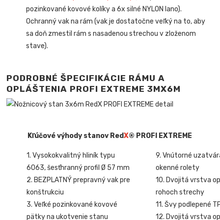
pozinkované kovové kolíky a 6x silné NYLON lano).
Ochranný vak na rám (vak je dostatočne veľký na to, aby
sa doň zmestil rám s nasadenou strechou v zloženom
stave).
PODROBNÉ ŠPECIFIKÁCIE RÁMU A
OPLÁŠTENIA PROFI EXTREME
3MX6M
Kľúčové výhody stanov Red
X
® PROFI EXTREME
1. Vysokokvalitný hliník typu
9. Vnútorné uzatvár
6063, šesťhranný profil Ø 57 mm
okenné rolety
2. BEZPLATNÝ prepravný vak pre
10. Dvojitá vrstva o
konštrukciu
rohoch strechy
3. Veľké pozinkované kovové
11. Švy podlepené T
pätky na ukotvenie stanu
12. Dvojitá vrstva o