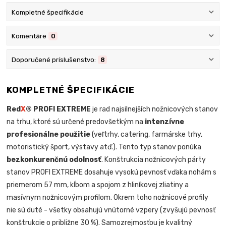
Kompletné špecifikácie
Komentáre
0
Doporučené príslušenstvo:
8
KOMPLETNÉ ŠPECIFIKÁCIE
Red
X
® PROFI EXTREME
je rad najsilnejších nožnicových stanov
na trhu, ktoré sú určené predovšetkým na
intenzívne
profesionálne použitie
(veľtrhy, catering, farmárske trhy,
motoristický šport, výstavy atď.). Tento typ stanov ponúka
bezkonkurenčnú odolnosť
. Konštrukcia nožnicových párty
stanov PROFI EXTREME dosahuje vysokú pevnosť vďaka nohám s
priemerom 57 mm, kĺbom a spojom z hliníkovej zliatiny a
masívnym nožnicovým profilom. Okrem toho nožnicové profily
nie sú duté - všetky obsahujú vnútorné vzpery (zvyšujú pevnosť
konštrukcie o približne 30 %). Samozrejmosťou je kvalitný