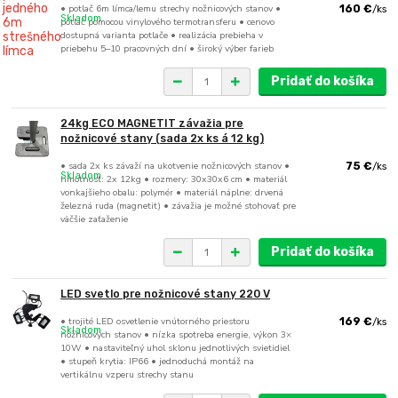
• potlač 6m límca/lemu strechy nožnicových stanov •
160 €
/
ks
Skladom
potlač pomocou vinylového termotransferu • cenovo
dostupná varianta potlače • realizácia prebieha v
priebehu 5–10 pracovných dní • široký výber farieb
Pridať do košíka
24kg ECO MAGNETIT závažia pre
nožnicové stany (sada 2x ks á 12 kg)
• sada 2x ks závaží na ukotvenie nožnicových stanov •
75 €
/
ks
Skladom
hmotnosť: 2x 12kg • rozmery: 30x30x6 cm • materiál
vonkajšieho obalu: polymér • materiál náplne: drvená
železná ruda (magnetit) • závažia je možné stohovať pre
väčšie zaťaženie
Pridať do košíka
LED svetlo pre nožnicové stany 220 V
• trojité LED osvetlenie vnútorného priestoru
169 €
/
ks
Skladom
nožnicových stanov • nízka spotreba energie, výkon 3×
10W • nastaviteľný uhol sklonu jednotlivých svietidiel
• stupeň krytia: IP66 • jednoduchá montáž na
vertikálnu vzperu strechy stanu