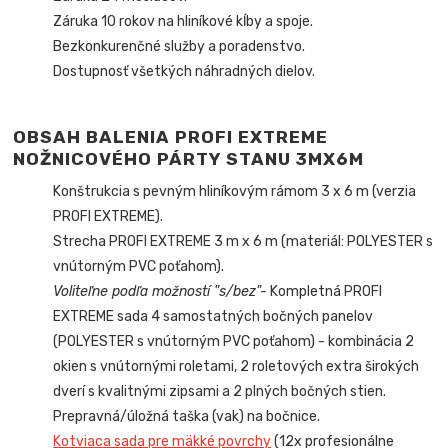
Záruka 10 rokov na hliníkové kĺby a spoje.
Bezkonkurenčné služby a poradenstvo.
Dostupnosť všetkých náhradných dielov.
OBSAH BALENIA PROFI EXTREME
NOŽNICOVÉHO PÁRTY STANU
3MX6M
Konštrukcia s pevným hliníkovým rámom 3 x 6 m (verzia
PROFI EXTREME).
Strecha PROFI EXTREME 3 m x 6 m (materiál: POLYESTER s
vnútorným PVC poťahom).
Voliteľne podľa možností "s/bez"-
Kompletná PROFI
EXTREME sada 4 samostatných bočných panelov
(POLYESTER s vnútorným PVC poťahom) - kombinácia 2
okien s vnútornými roletami, 2 roletových extra širokých
dverí s kvalitnými zipsami a 2 plných bočných stien.
Prepravná/úložná taška (vak) na bočnice.
Kotviaca sada pre mäkké povrchy
(12x profesionálne