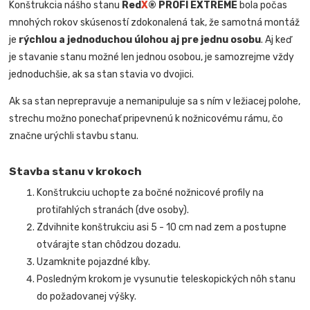
Konštrukcia nášho stanu
Red
X
® PROFI EXTREME
bola počas
mnohých rokov skúseností zdokonalená tak, že samotná montáž
je
rýchlou a jednoduchou úlohou aj pre jednu osobu
. Aj keď
je stavanie stanu možné len jednou osobou, je samozrejme vždy
jednoduchšie, ak sa stan stavia vo dvojici.
Ak sa stan neprepravuje a nemanipuluje sa s ním v ležiacej polohe,
strechu možno ponechať pripevnenú k nožnicovému rámu, čo
značne urýchli stavbu stanu.
Stavba stanu v krokoch
Konštrukciu uchopte za bočné nožnicové profily na
protiľahlých stranách (dve osoby).
Zdvihnite konštrukciu asi 5 - 10 cm nad zem a postupne
otvárajte stan chôdzou dozadu.
Uzamknite pojazdné kĺby.
Posledným krokom je vysunutie teleskopických nôh stanu
do požadovanej výšky.