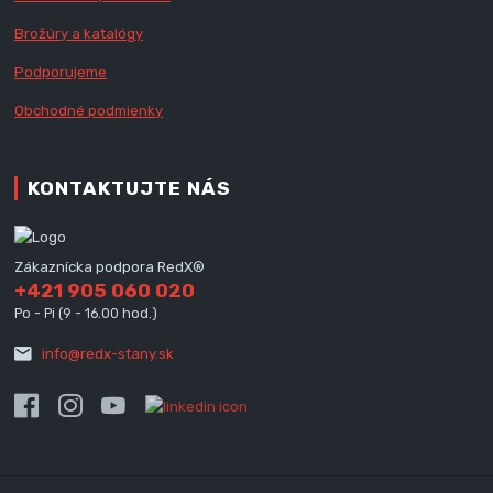
Brožúry a katalógy
Podporujeme
Obchodné podmienky
KONTAKTUJTE NÁS
Zákaznícka podpora RedX®
+421 905 060 020
Po - Pi (9 - 16.00 hod.)
info@redx-stany.sk