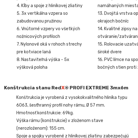
4. Kĺby a spoje z hliníkovej zliatiny
namáhaných miest
5. 3x vertikálna vzpera so
13. Dvojitá vrstva o
zabudovanou pružinou
okrajoch bočníc
6. Vnútorné vzpery vo všetkých
14. Kvalitné zipsy na
nožnicových profiloch
otváranie/zatvárani
7. Nylonové oká v rohoch strechy
15. Rolovacie uzatv
pre kotviace laná
široké dvere
8. Nastaviteľná výška - 5x
16. PVC límce na sp
výšková poloha
bočných stien proti
Konštrukcia stanu Red
X
® PROFI EXTREME
3mx6m
Konštrukcia je vyrobená z vysokokvalitného hliníka typu
6063, šesťhranný profil nohy rámu, Ø 57 mm.
Hmotnosť konštrukcie: 69kg.
Výška rámu (konštrukcie) v zloženom stave
(nerozloženom): 155 cm.
Spoje a spojky vyrobené z hliníkovej zliatiny zabezpečujú