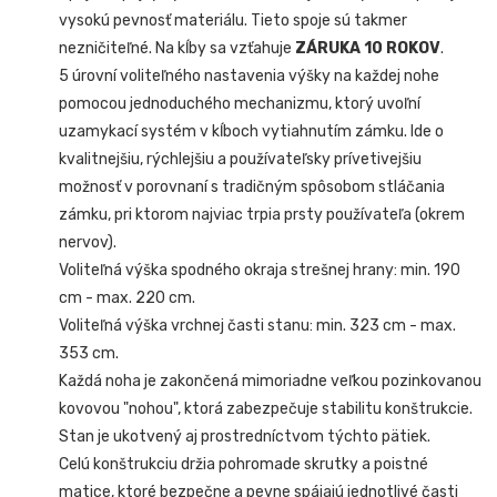
vysokú pevnosť materiálu. Tieto spoje sú takmer
nezničiteľné. Na kĺby sa vzťahuje
ZÁRUKA 10 ROKOV
.
5 úrovní voliteľného nastavenia výšky na každej nohe
pomocou jednoduchého mechanizmu, ktorý uvoľní
uzamykací systém v kĺboch vytiahnutím zámku. Ide o
kvalitnejšiu, rýchlejšiu a používateľsky prívetivejšiu
možnosť v porovnaní s tradičným spôsobom stláčania
zámku, pri ktorom najviac trpia prsty používateľa (okrem
nervov).
Voliteľná výška spodného okraja strešnej hrany: min. 190
cm - max. 220 cm.
Voliteľná výška vrchnej časti stanu: min. 323 cm - max.
353 cm.
Každá noha je zakončená mimoriadne veľkou pozinkovanou
kovovou "nohou", ktorá zabezpečuje stabilitu konštrukcie.
Stan je ukotvený aj prostredníctvom týchto pätiek.
Celú konštrukciu držia pohromade skrutky a poistné
matice, ktoré bezpečne a pevne spájajú jednotlivé časti