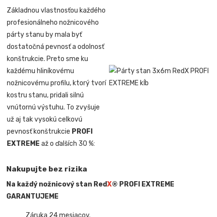
Základnou vlastnosťou každého
profesionálneho nožnicového
párty stanu by mala byť
dostatočná pevnosť a odolnosť
konštrukcie. Preto sme ku
každému hliníkovému
nožnicovému profilu, ktorý tvorí
kostru stanu, pridali silnú
vnútornú výstuhu. To zvyšuje
už aj tak vysokú celkovú
pevnosť konštrukcie
PROFI
EXTREME
až o ďalších 30 %:
Nakupujte bez rizika
Na každý nožnicový stan Red
X
® PROFI EXTREME
GARANTUJEME
Záruka 24 mesiacov.