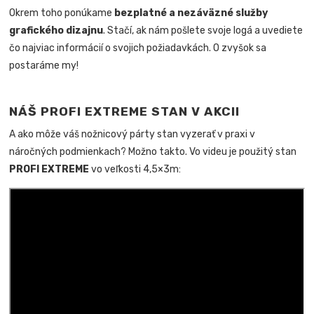
Okrem toho ponúkame
bezplatné a nezáväzné služby
grafického dizajnu
. Stačí, ak nám pošlete svoje logá a uvediete
čo najviac informácií o svojich požiadavkách. O zvyšok sa
postaráme my!
NÁŠ PROFI EXTREME STAN V AKCII
A ako môže váš nožnicový párty stan vyzerať v praxi v
náročných podmienkach? Možno takto. Vo videu je použitý stan
PROFI EXTREME
vo veľkosti 4,5×3m: