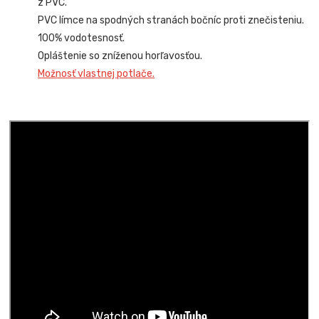
z PVC.
PVC límce na spodných stranách bočníc proti znečisteniu.
100% vodotesnosť.
Opláštenie so zníženou horľavosťou.
Možnosť vlastnej potlače.