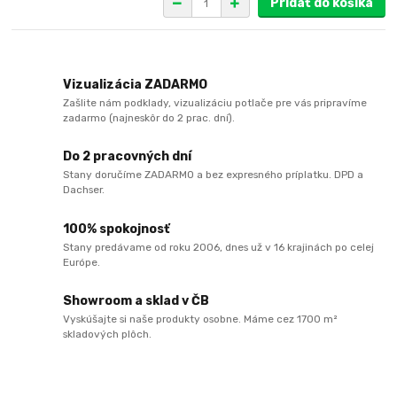
Pridať do košíka
Vizualizácia ZADARMO
Zašlite nám podklady, vizualizáciu potlače pre vás pripravíme
zadarmo (najneskôr do 2 prac. dní).
Do 2 pracovných dní
Stany doručíme ZADARMO a bez expresného príplatku. DPD a
Dachser.
100% spokojnosť
Stany predávame od roku 2006, dnes už v 16 krajinách po celej
Európe.
Showroom a sklad v ČB
Vyskúšajte si naše produkty osobne. Máme cez 1700 m²
skladových plôch.