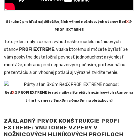
Stručný prehľad najdôležitejších výhod nožnicových stanov Red
X
®
PROFI EXTREME
Toto je len malý zoznam výhod nášho modelu nožnicových
stanov
PROFI EXTREME
, vďaka ktorému si môžete byť istí, že
vám poskytne dostatočnú pevnosť, jednoduchosť a rýchlosť
montáže, ochranu pred nepriaznivým počasím, profesionálnu
prezentáciu a pri vhodnej potlači aj výrazné zviditeľnenie.
Red
X
® PROFI EXTREME je rad najkvalitnejších nožnicových stanov na
trhu (rozmery 3mx3m a 6mx3m na obrázkoch)
ZÁKLADNÝ PRVOK KONŠTRUKCIE PROFI
EXTREME: VNÚTORNÉ VZPERY V
NOŽNICOVÝCH HLINÍKOVÝCH PROFILOCH