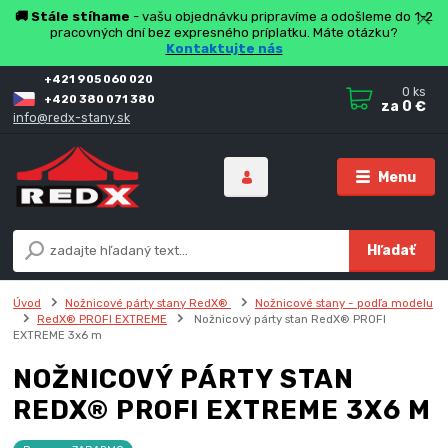
🚚 Stále stíhame
- vašu objednávku pripravíme a odošleme do 1-2
pracovných dní bez expresného príplatku. Máte otázku?
Kontaktujte nás
+421 905 060 020
0
ks
+420 380 071 380
za
0 €
info@redx-stany.sk
Menu
Hľadať
Úvod
Nožnicové párty stany RedX®
Nožnicové stany - podľa modelu
RedX® PROFI EXTREME
Nožnicový párty stan RedX® PROFI
EXTREME 3x6 m
NOŽNICOVÝ PÁRTY STAN
REDX® PROFI EXTREME 3X6 M