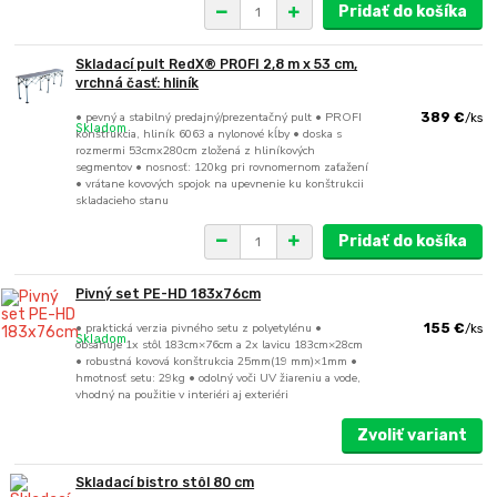
Pridať do košíka
Skladací pult RedX® PROFI 2,8 m x 53 cm,
vrchná časť: hliník
• pevný a stabilný predajný/prezentačný pult • PROFI
389 €
/
ks
Skladom
konštrukcia, hliník 6063 a nylonové kĺby • doska s
rozmermi 53cmx280cm zložená z hliníkových
segmentov • nosnosť: 120kg pri rovnomernom zaťažení
• vrátane kovových spojok na upevnenie ku konštrukcii
skladacieho stanu
Pridať do košíka
Pivný set PE-HD 183x76cm
• praktická verzia pivného setu z polyetylénu •
155 €
/
ks
Skladom
obsahuje 1x stôl 183cm×76cm a 2x lavicu 183cm×28cm
• robustná kovová konštrukcia 25mm(19 mm)×1mm •
hmotnosť setu: 29kg • odolný voči UV žiareniu a vode,
vhodný na použitie v interiéri aj exteriéri
Zvoliť variant
Skladací bistro stôl 80 cm