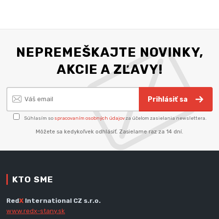
NEPREMEŠKAJTE NOVINKY,
AKCIE A ZĽAVY!
Prihlásiť sa
Súhlasím so
spracovaním osobných údajov
za účelom zasielania newslettera.
Môžete sa kedykoľvek odhlásiť. Zasielame raz za 14 dní.
KTO SME
Red
X
International CZ s.r.o.
www.redx-stany.sk