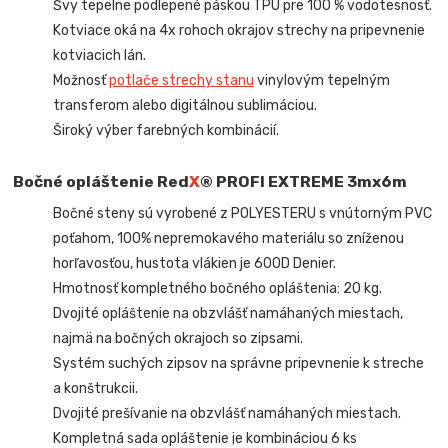
Švy tepelne podlepené páskou TPU pre 100 % vodotesnosť.
Kotviace oká na 4x rohoch okrajov strechy na pripevnenie
kotviacich lán.
Možnosť
potlače strechy stanu
vinylovým tepelným
transferom alebo digitálnou sublimáciou.
Široký výber farebných kombinácií.
Bočné opláštenie Red
X
® PROFI EXTREME
3mx6m
Bočné steny sú vyrobené z POLYESTERU s vnútorným PVC
poťahom, 100% nepremokavého materiálu so zníženou
horľavosťou, hustota vlákien je 600D Denier.
Hmotnosť kompletného bočného opláštenia: 20 kg.
Dvojité opláštenie na obzvlášť namáhaných miestach,
najmä na bočných okrajoch so zipsami.
Systém suchých zipsov na správne pripevnenie k streche
a konštrukcii.
Dvojité prešívanie na obzvlášť namáhaných miestach.
Kompletná sada opláštenie je kombináciou 6 ks