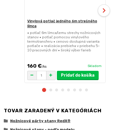
Vinylová potlač jedného 6m strešného
24kg ECO M
límca
nožnicové s
• potlač 6m límca/lemu strechy nožnicových
• sada 2x ks
stanov • potlač pomocou vinylového
stanov • hmo
termotransferu • cenovo dostupná varianta
30x30x6 cm •
potlače • realizácia prebieha v priebehu 5–
polymér • ma
10 pracovných dní • široký výber farieb
ruda (magnet
pre väčšie z
160 €
75 €
Skladom
/
ks
/
ks
Pridať do košíka
TOVAR ZARADENÝ V KATEGÓRIÁCH
Nožnicové párty stany RedX®
Nožnicové stany - podľa modelu