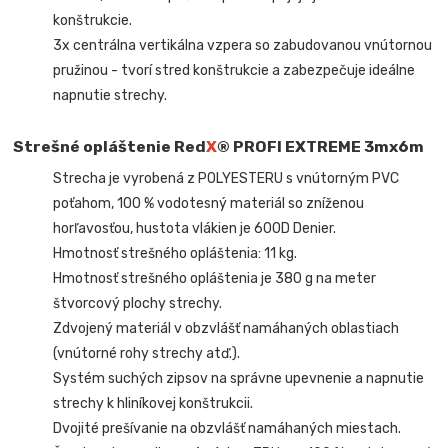
konštrukcie.
3x centrálna vertikálna vzpera so zabudovanou vnútornou
pružinou - tvorí stred konštrukcie a zabezpečuje ideálne
napnutie strechy.
Strešné opláštenie Red
X
® PROFI EXTREME
3mx6m
Strecha je vyrobená z POLYESTERU s vnútorným PVC
poťahom, 100 % vodotesný materiál so zníženou
horľavosťou, hustota vlákien je 600D Denier.
Hmotnosť strešného opláštenia: 11 kg.
Hmotnosť strešného opláštenia je 380 g na meter
štvorcový plochy strechy.
Zdvojený materiál v obzvlášť namáhaných oblastiach
(vnútorné rohy strechy atď.).
Systém suchých zipsov na správne upevnenie a napnutie
strechy k hliníkovej konštrukcii.
Dvojité prešívanie na obzvlášť namáhaných miestach.