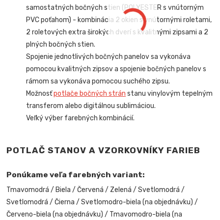
samostatných bočných stien (POLYESTER s vnútorným
PVC poťahom) -
kombinácia 2 okien s vnútornými roletami,
2 roletových extra širokých dverí s kvalitnými zipsami a 2
plných bočných stien.
Spojenie jednotlivých bočných panelov sa vykonáva
pomocou kvalitných zipsov a spojenie bočných panelov s
rámom sa vykonáva pomocou suchého zipsu.
Možnosť
potlače bočných strán
stanu vinylovým tepelným
transferom alebo digitálnou sublimáciou.
Veľký výber farebných kombinácií.
POTLAČ STANOV A VZORKOVNÍKY FARIEB
Ponúkame veľa farebných variant:
Tmavomodrá / Biela / Červená / Zelená / Svetlomodrá /
Svetlomodrá / Čierna / Svetlomodro-biela (na objednávku) /
Červeno-biela (na objednávku) / Tmavomodro-biela (na