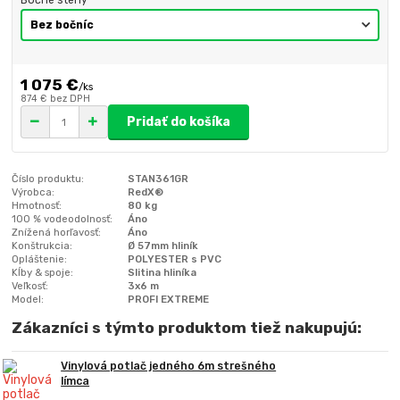
1 075 €
/
ks
874 €
bez DPH
Pridať do košíka
Číslo produktu:
STAN361GR
Výrobca:
RedX®
Hmotnosť:
80 kg
100 % vodeodolnosť:
Áno
Znížená horľavosť:
Áno
Konštrukcia:
Ø 57mm hliník
Opláštenie:
POLYESTER s PVC
Kĺby & spoje:
Slitina hliníka
Veľkosť:
3x6 m
Model:
PROFI EXTREME
Zákazníci s týmto produktom tiež nakupujú:
Vinylová potlač jedného 6m strešného
límca