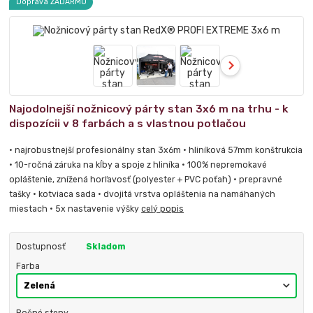
Doprava ZADARMO
Najodolnejší nožnicový párty stan 3x6 m na trhu - k
dispozícii v 8 farbách a s vlastnou potlačou
• najrobustnejší profesionálny stan 3x6m • hliníková 57mm konštrukcia
• 10-ročná záruka na kĺby a spoje z hliníka • 100% nepremokavé
opláštenie, znížená horľavosť (polyester + PVC poťah) • prepravné
tašky • kotviaca sada • dvojitá vrstva opláštenia na namáhaných
miestach • 5x nastavenie výšky
celý popis
Dostupnosť
Skladom
Farba
Bočné steny