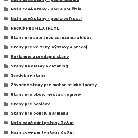
Nožnicové stany - podľa použitia
Nožnicové stany - podľa veľkosti
RedX® PROFI EXTREME
Stany pre športové združenia a kluby
Stany pre veľtrhy, výstavy a predaj
Reklamné a predajné stany
Stany na oslavy a catering
Svadobné stany
Závodné stany pre motoristické športy
Stany pre obce, mestá a regióny
Stany pre hasičov
Stany pre políciu a armádu
Nožnicové párty stany 3x6 m
Nožnicové párty stany 6x3 m